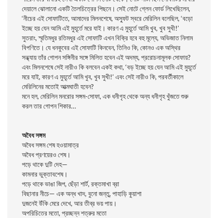
দেয়ালে ঝোলানো একটি তৈলচিত্রের পিছনে। সেই নোটে গ্লেন ফোর্ড লিখেছিলেন,
‘নীচের এই সোফাটিতে, আমাদের মিলনশেষে, অস্ফুট স্বরে মেরিলিন বলেছিল, ‘বড়ো
ইচ্ছে হয় যেন আমি এই মুহূর্তে মরে যাই। কারণ এ মুহূর্তে আমি খুব, খুব সুখী!’
সুতরাং, স্মৃতিমধুর রতিমধুর এই সোফাটি এখন বিক্রি হবে বহু মূল্যে, অভিজাত নিলাম
বিপণিতে। যে ধনকুবের এই সোফাটি কিনবেন, তিনিও কি, কোনও এক অস্থির
সন্ধ্যায় তাঁর গোপন সঙ্গিনীর সঙ্গে মিলিত হবেন এই অদম্য, প্ররোচনামূলক সোফায়?
এবং মিলনশেষে সেই নারীও কি বলবেন একই কথা, ‘বড় ইচ্ছে হয় যেন আমি এই মুহূর্তে
মরে যাই, কারণ এ মুহূর্তে আমি খুব, খুব সুখী!’ এবং সেই নারীও কি, পরবর্তীকালে
মেরিলিনের মতোই আত্মঘাতী হবেন?
মনে হল, মেরিলিন মনরোর সঙ্গম-সোফা, এক ধনীগৃহ থেকে অন্য ধনীগৃহ খুঁজতে শুরু
করল তার গোপন শিকার…
অবৈধ সঙ্গম
অবৈধ সঙ্গম শেষ হওয়ামাত্র
অবৈধ প্রণয়েরও শেষ।
পড়ে থাকে দুটি দেহ—
কামনার ভুক্তাবশেষ।
পড়ে থাকে ভাঙা জিপ, ছেঁড়া শার্ট, রক্তমাখা ব্রা
বিছানার নীচে— এক অন্ধ খাদ, বুনো জন্তু, পাহাড়ি কুয়াশা
দুজনেই উঁকি মেরে দেখে, আর তীব্র ভয় পায়।
অপরিচিতের মতো, প্রচ্ছন্ন শত্রুর মতো