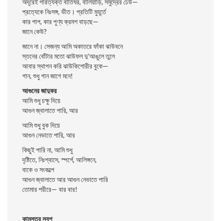
অদূরেই পরিত্যক্ত বাতিঘর, বালিয়াড়ি, সমুদ্রের ঢেউ—
প্রত্যেকে নিঃসঙ্গ, ভীত। প্রতিটি মুহূর্তে
কার পাপ, কার পুণ্য ক্রমশ বাড়ছে—
জানে কেউ?
জানে না। সেজন্য আমি অকাতরে ফাঁকা ঝাউবনে
স্তনের বোঁটার মতো ঝাউফল দু’আঙুলে তুলে
আবার স্থাপন করি ঝাউকিশোরীর বুকে—
গান, শুধু গান জাগে মনে!
আগুনের জাদুকর
আমি শুধু চক্ষু দিয়ে
আগুন জ্বালাতে পারি, আর
আমি শুধু বুক দিয়ে
আগুন নেভাতে পারি, আর
কিছুই পারি না, আমি শুধু
দৃষ্টিতে, নিঃশ্বাসে, স্পর্শে, আলিঙ্গনে,
বাকে ও সংকল্পে
আগুন জ্বালাতে আর আগুন নেভাতে পারি
তোমার শরীরে— বার বার!
কামসূত্র স্যূপ