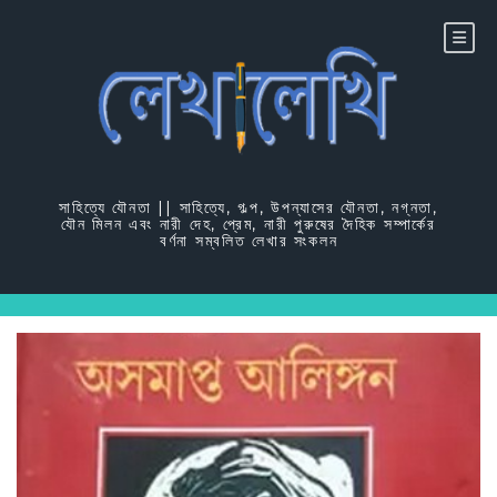
Skip
to
content
সাহিত্যে যৌনতা || সাহিত্যে, গল্প, উপন্যাসের যৌনতা, নগ্নতা,
যৌন মিলন এবং নারী দেহ, প্রেম, নারী পুরুষের দৈহিক সম্পার্কের
বর্ণনা সম্বলিত লেখার সংকলন