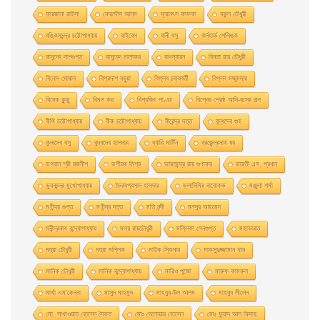
ফারজানা রাইসা
ফেরদৌস আলম
ফ্রানৎস কাফকা
বকুল চৌধুরী
বঙ্কিমচন্দ্র চট্টোপাধ্যায়
বাইবেল
বানী বসু
বার্নহার্ড শেলিঙ্ক
বাসুদেব দাশগুপ্ত
বাসুবেদ মালাকর
বাৎস্যায়ন
বিনতা রায় চৌধুরী
বিনোদ ঘোষাল
বিপ্রদাশ বড়ুয়া
বিপ্লব চক্রবর্তী
বিপ্লব মজুমদার
বিবেক কুন্ডু
বিমল কর
বিশ্বজিৎ পাণ্ডা
বিশ্বের শ্রেষ্ঠ আদি-রসের গল্প
বীথি চট্টোপাধ্যায়
বীরু চট্টোপাধ্যায়
বীরেন্দ্র দত্ত
বুদ্ধদেব গুহ
বুদ্ধদেব বসু
বুদ্ধদেব হালদার
ব্যারি মার্টিন
ব্রজেন্দ্রনাথ ধর
ভগবান শ্রী রজনীশ
ভগীরথ মিশ্র
ভারতচন্দ্র রায় গুণাকর
ভারতী এস. প্রধান
ভুবনচন্দ্র মুখোপাধ্যায়
ভৈরবপ্রসাদ হালদার
ভ্লাদিমির নাবোকভ
মঞ্জুলা শর্মা
মণীন্দ্র গুপ্ত
মণীন্দ্র দত্ত
মতি নন্দী
মনসুর আহমেদ
মনীন্দ্রনাথ বন্দ্যোপাধ্যায়
মলয় রায়চৌধুরী
মল্লিকা সেনগুপ্ত
মহাভারত
মহুয়া চৌধুরী
মহুয়া মল্লিক
মাইক স্কিনার
মাকসুদুজ্জামান খান
মানিক চৌধুরী
মানিক বন্দ্যোপাধ্যায়
মারিও পুজো
মারুফ কামরুল
মার্থা এম'কেন্না
মাসুদ মাহমুদ
মাহবুব-উল আলম
মাহবুব লীলেন
মাে. সাখাওয়াত হােসেন সৈকত
মােঃ দেলােয়ার হােসেন
মােঃ ফুয়াদ আল ফিদাহ