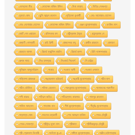
মােস্তফা মীর
মােহাম্মদ নাজিম উদ্দিন
মিনা ফারাহ
মিহির সেনগুপ্ত
মুক্তা ঘোষ
মুন্সি আব্দুল রহমান
মৃত্তিকা মুখার্জী
মোঃ আনোয়ার হোসেন
মোঃ দেলোয়ার হােসেন
মোহাম্মদ নাজিম উদ্দিন
রঞ্জন বন্দ্যোপাধ্যায়
রণজিৎ দাশ
রবার্ট পেন ওয়ারেন
রবিশংকর বল
রবীন্দ্রনাথ ঠাকুর
রমেন্দ্রনাথ দে
রম্যাণী গোস্বামী
রাই শিল্পী
রাজশেখর বসু
রাজীব রায়হান
রামায়ণ
রায়হান আলম
রিচার্ড ফ্রান্সিস বারটন
রিচার্ড হুগস
রিনি গঙ্গোপাধ্যায়
রূপক সাহা
লিও তলস্তয়
লিওনার্ড স্মিথের্স
লি চাইল্ড
লুসিয়াস আপুলেইয়াস
শংকর
শওকত আলী
শওকত ওসমান
শক্তিপদ রাজগুরু
শঙ্করলাল ভট্টাচার্য
শঙ্করী মুখােপাধ্যায়
শচীন দাশ
শচীন ভৌমিক
শফিক রেহমান
শরৎকুমার মুখোপাধ্যায়
শলোমনের পরমগীত
শশী থারুর
শহীদুল জহির
শহীদুল্লাহ কায়সার
শামসুর রাহমান
শামিম আহমেদ
শাহবাজ খান
শীর্ষ বন্দ্যোপাধ্যায়
শীর্ষেন্দু মুখোপাধ্যায়
শুদ্ধসত্ব ঘোষ
শুভদেব চক্রবর্তী
শেখ আবদুল হাকিম
শেখর চৌধুরী
শেখর সেনগুপ্ত
শ্রীইন্দু ভূষণ দাস
শ্রীজাত
শ্রীনীরদচন্দ্র চৌধুরী
শ্রী প্রেমদাস ভিখারী
সংহিতা কুণ্ড
সঙ্গীতা বন্দ্যোপাধ্যায়
সঞ্জীব চট্টোপাধ্যায়