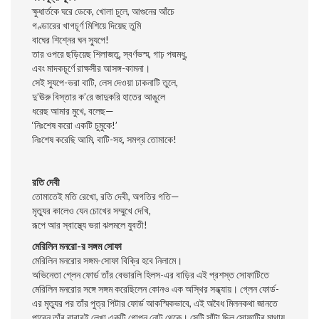
ক্ষুধার্তকে ঘরে ডেকে, খোলা চুলে, আগুনের আঁচে
গণ্ডারের খাগচূর্ণ মিশিয়ে দিয়েছ তুমি
বাঘের শিশ্নের ঘন স্যুপে!
তার ওপরে ছড়িয়েছ শিলাজতু, স্বর্ণভস্ম, গাঢ় পদ্মমধু,
এবং মাদকচূর্ণে রাক্ষসীর আসঙ্গ-কামনা।
সেই স্যুপে-ভরা বাটি, লেস দেওয়া ঢাকনাটি তুলে,
দু’ঊরু বিস্তার ক’রে জাদুকরি হাতের আঙুলে
ধরেছ আমার মুখে, বলেছ—
‘নিঃশেষ করো একটি চুমুকে!’
নিঃশেষ করেছি আমি, বাটি-সহ, সমগ্র তোমাকে!
রতি দেবী
তোমাতেই মতি রেখো, রতি দেবী, অগতির গতি—
মৃত্যুর কালেও যেন চোখের সম্মুখে দেখি,
রূপে আর স্বাস্থ্যে ভরা ঝলমলে যুবতী!
মেরিলিন মনরো-র সঙ্গম সোফা
মেরিলিন মনরোর সঙ্গম-সোফা বিক্রি হবে নিলামে।
অভিনেতা গ্লেন ফোর্ড তাঁর বেভারলি হিলস-এর বাড়ির এই প্রশস্ত সোফাটিতে
মেরিলিন মনরোর সঙ্গে সঙ্গম করেছিলেন কোনও এক অস্থির সন্ধ্যায়। গ্লেন ফোর্ড-
এর মৃত্যুর পর তাঁর পুত্র পিটার ফোর্ড আকস্মিকভাবে, এই অবৈধ মিলনকথা জানতে
পারেন তাঁর বাবারই লেখা একটি গোপন নোট থেকে। সেটি সাঁটা ছিল সোফাটির মাথায়