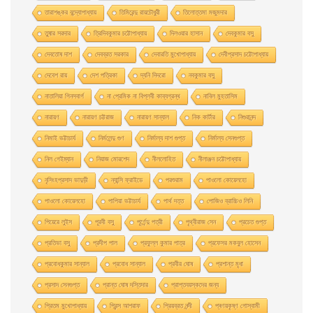
তারাশঙ্কর বন্দ্যোপাধ্যায়
তিমিরেন্দু রায়চৌধুরী
তিলোত্তমা মজুমদার
তুষার সরদার
ত্রিদিবকুমার চট্টোপাধ্যায়
দিলওয়ার হাসান
দেবকুমার বসু
দেবতোষ দাশ
দেবব্রত সরকার
দেবারতি মুখােপাধ্যায়
দেবীপ্রসাদ চট্টোপাধ্যায়
দেবেশ রায়
দেশ পত্রিকা
দ্যনি দিদরো
নবকুমার বসু
নাতালিয়া গিনসবার্গ
না প্রেমিক না বিপ্লবী কাব্যগ্রন্থ
নাবিল মুহতাসিম
নারায়ণ
নারায়ণ চট্টরাজ
নারায়ণ সান্যাল
নিক কার্টার
নিগুরানন্দ
নিমাই ভট্টাচার্য
নির্মলেন্দু গুণ
নির্মাল্য দাশ গুপ্ত
নির্মাল্য সেনগুপ্ত
নিল গেইম্যান
নিয়াজ মোরশেদ
নীললােহিত
নীলাঞ্জন চট্টোপাধ্যায়
নৃসিংহপ্রসাদ ভাদুড়ী
ন্যান্সি ফ্রাইডে
পরশুরাম
পাওলাে কোয়েলহাে
পাওলাে কোয়েলহো
পাপিয়া ভট্টাচার্য
পার্থ দত্ত
পােজিও ব্রাচ্চিও লিনি
পিয়েরে লুইস
পূরবী বসু
পূর্ণেন্দু পত্রী
পৃথ্বীরাজ সেন
প্রচেত গুপ্ত
প্রতিভা বসু
প্রদীপ পাল
প্রফুল্ল কুমার পাত্র
প্রফেসর মকবুল হােসেন
প্রবােধকুমার সান্যাল
প্রবােধ সান্যাল
প্রবীর ঘােষ
প্রশান্ত মৃধা
প্রসাদ সেনগুপ্ত
প্রান্ত ঘোষ দস্তিদার
প্রাপ্তবয়স্কদের জন্য
প্রিতম মুখোপাধ্যায়
প্রিন্স আশরাফ
প্রিয়ব্রত নন্দী
প্ৰণয়কৃষ্ণ গোস্বামী