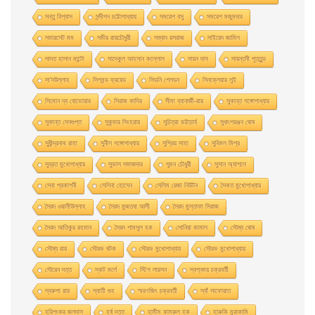
সন্তু বিশ্বাস
সন্দীপন চট্টোপাধ্যায়
সমরেশ বসু
সমরেশ মজুমদার
সমারসেট মম
সমীর রায়চৌধুরী
সম্বাদ রসরাজ
সাইয়েদ জামিল
সাদত হাসান মান্টো
সাদেকুল আহসান কল্লোল
সায়ন দাস
সায়ন্তনী পূততুন্ড
সা’দউল্লাহ
সিগমন্ড ফ্রয়েড
সিডনি শেলডন
সিনক্লেয়ার লুই
সিমোন দ্য বোভোয়ার
সিরাজ কাদির
সীমা ব্যানার্জী-রায়
সুকান্ত গঙ্গোপাধ্যায়
সুকান্ত সেনগুপ্ত
সুকুমার সিংহরায়
সুচিত্রা ভট্টাচার্য
সুধাংশরঞ্জন ঘোষ
সুধীন্দ্রনাথ রাহা
সুনীল গঙ্গোপাধ্যায়
সুপ্রিয় সাহা
সুবিমল মিশ্র
সুব্রত মুখোপাধ্যায়
সুভাস সমাজদার
সুমন চৌধুরী
সুসান অ্যাশলে
সেবা প্রকাশনী
সেলিনা হােসেন
সেলিম রেজা নিউটন
সৈকত মুখোপাধ্যায়
সৈয়দ ওয়ালীউল্লাহ
সৈয়দ মুজতবা আলী
সৈয়দ মুস্তাফা সিরাজ
সৈয়দ আতিকুর রহমান
সৈয়দ শামসুল হক
সোনিয়া কামাল
সৌম্য ঘােষ
সৌম্য রায়
সৌরভ ঘটক
সৌরভ মুখােপাধ্যায়
সৌরভ মুখোপাধ্যায়
সৌরেন দত্ত
স্কট মর্লে
স্টিগ লারসন
স্বপ্নময় চক্রবর্তী
স্বরুপা রায়
স্বাতী গুহ
স্মরণজিৎ চক্রবর্তী
স্যাঁ সাফোয়াত
হরিশংকর জলদাস
হর্ষ দত্ত
হামীম কামরুল হক
হারুকি মুরাকামি