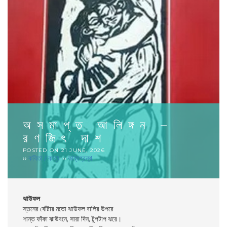
অসমাপ্ত আলিঙ্গন –
রণজিৎ দাশ
POSTED ON
21 JUNE, 2026
››
কবিতা / কাব্য
››
কাব্যগ্রন্থ
ঝাউফল
স্তনের বোঁটার মতো ঝাউফল বালির উপরে
শান্ত ফাঁকা ঝাউবনে, সারা দিন, টুপটাপ ঝরে।