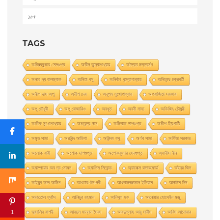
১৮+
TAGS
অচিন্ত্যকুমার সেনগুপ্ত
অতীন বন্দ্যোপাধ্যায়
অদ্বৈত মল্লবর্মণ
অনরে দ্য বালজ্যাক
অনিতা বসু
অনির্বাণ বন্দ্যোপাধ্যায়
অনিলেন্দু চক্রবর্তী
অনীশ দাস অপু
অনীশ দেব
অনুপম মুখোপাধ্যায়
অপরাজিতা সরকার
অপু চৌধুরী
অপু রােজারিও
অবধূত
অবনী সাহা
অভিজিৎ চৌধুরী
অভীক মুখোপাধ্যায়
অমরেন্দ্র দাস
অমিতাভ দাশগুপ্ত
অমীশ ত্রিপাঠি
অমৃত সাহা
অরবিন্দ আডিগা
অরিন্দম বসু
অর্ণব সাহা
অর্পিতা সরকার
অলোক বারী
অশােক দাশগুপ্ত
অশোককুমার সেনগুপ্ত
অ্যানীস নীন
অ্যাম্পায়ার অব দ্য মােঘল
অ্যালিস সিবােন্ড
অ্যালেক্স রাদারফোর্ড
আঁদ্রে জিদ
আইয়ুব আল আমিন
আখতার-উন-নবী
আখতারুজ্জামান ইলিয়াস
আনাইস নিন
আনাতােল ফ্রাঁস
আনিছুর রহমান
আনিসুল হক
আনোয়ার হোসেইন মঞ্জু
1
আন্দালিব রাশদী
আবদুল মান্নান সৈয়দ
আবদুল্লাহ আবু সায়ীদ
আবিদ আনোয়ার