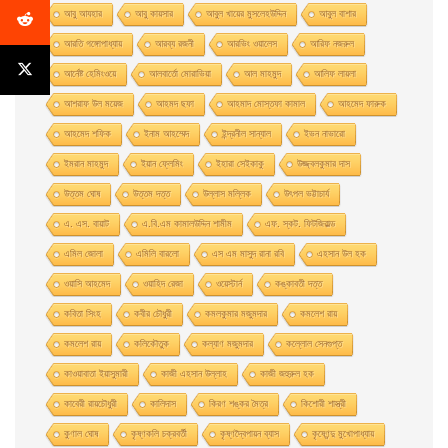
আবু আযহার
আবু কায়সার
আবুল খায়ের মুসলেহউদ্দিন
আবুল বাশার
আরতি গঙ্গোপাধ্যায়
আরব্য রজনী
আরভিং ওয়ালেস
আরিফ নজরুল
আর্নেষ্ট হেমিংওয়ে
আলবার্তো মােরাভিয়া
আল মাহমুদ
আলিফ লায়লা
আশরাফ উল ময়েজ
আহমদ ছফা
আহমাদ মোস্তফা কামাল
আহমেদ ফারুক
আহমেদ শফিক
ইনাম আহম্মেদ
ইন্দ্রনীল সান্যাল
ইভন নাভারাে
ইমরান মাহমুদ
ইয়ান ফ্লেমিং
ইহারা সেইকাকু
উজ্জ্বলকুমার দাস
উত্তম ঘােষ
উত্তম দত্ত
উল্লাস মল্লিক
উৎপল ভট্টাচার্য
এ. এস. বায়াট
এ.বি.এম কামালউদ্দিন শামীম
এফ. স্কট. ফিটজিরাল্ড
এমিল জোলা
এমিলি বারলো
এস এম মাসুদ রানা রবি
এহসান উল হক
ওয়াসি আহমেদ
ওয়াহিদ রেজা
ওয়েস্টার্ন
কঙ্কাবতী দত্ত
কবিতা সিংহ
কবীর চৌধুরী
কমলকুমার মজুমদার
কমলেশ রায়
কমলেশ রায়
কলিকৌতুক
কল্যাণ মজুমদার
কল্লোল সেনগুপ্ত
কাওয়াবাতা ইয়াসুমারী
কাজী এহসান উল্লাহ
কাজী জহুরুল হক
কাবেরী রায়চৌধুরী
কালিদাস
কিরণ শঙ্কর মৈত্র
কিশোরী শাস্ত্রী
কুণাল ঘোষ
কৃষ্ণকলি চক্রবর্তী
কৃষ্ণদ্বৈপায়ন ব্যাস
কৃষ্ণেন্দু মুখােপাধ্যায়