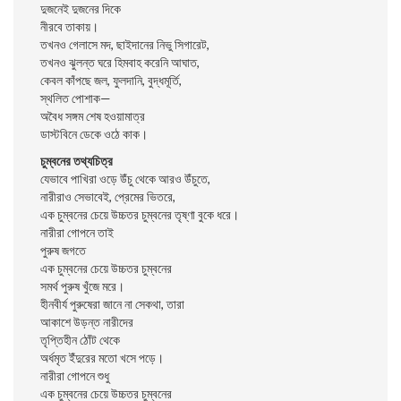
দুজনেই দুজনের দিকে
নীরবে তাকায়।
তখনও গেলাসে মদ, ছাইদানের নিভু সিগারেট,
তখনও ঝুলন্ত ঘরে হিমবাহ করেনি আঘাত,
কেবল কাঁপছে জল, ফুলদানি, বুদ্ধমূর্তি,
স্থলিত পোশাক—
অবৈধ সঙ্গম শেষ হওয়ামাত্র
ডাস্টবিনে ডেকে ওঠে কাক।
চুম্বনের তথ্যচিত্র
যেভাবে পাখিরা ওড়ে উঁচু থেকে আরও উঁচুতে,
নারীরাও সেভাবেই, প্রেমের ভিতরে,
এক চুম্বনের চেয়ে উচ্চতর চুম্বনের তৃষ্ণা বুকে ধরে।
নারীরা গোপনে তাই
পুরুষ জগতে
এক চুম্বনের চেয়ে উচ্চতর চুম্বনের
সমর্থ পুরুষ খুঁজে মরে।
হীনবীর্য পুরুষেরা জানে না সেকথা, তারা
আকাশে উড়ন্ত নারীদের
তৃপ্তিহীন ঠোঁট থেকে
অর্ধমৃত ইঁদুরের মতো খসে পড়ে।
নারীরা গোপনে শুধু
এক চুম্বনের চেয়ে উচ্চতর চুম্বনের