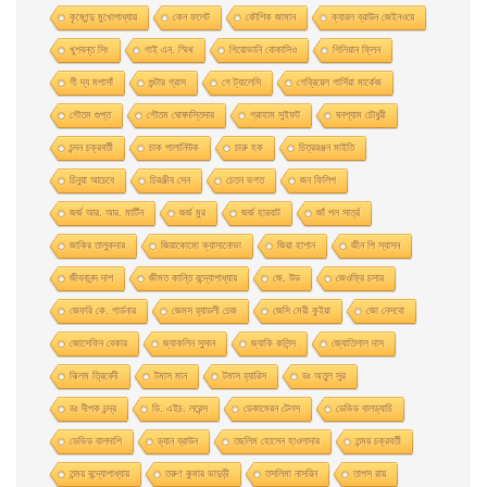
কৃষ্ণেন্দু মুখোপাধ্যায়
কেন ফলেট
কৌশিক জামান
ক্যারল ব্রাউন জেইনওয়ে
খুশবন্ত সিং
গাই এন. স্মিথ
গিয়ােভানি বােকাসিও
গিলিয়ান ফ্লিন
গী দ্য মপাসাঁ
গুন্টার গ্রাস
গে ট্যালেসি
গেব্রিয়েল গার্সিয়া মার্কেজ
গৌতম গুপ্ত
গৌতম ঘোষদস্তিদার
গ্রাহাম সুইফট
ঘনশ্যাম চৌধুরী
চন্দন চক্রবর্তী
চাক পালানিউক
চারু হক
চিত্ররঞ্জন মাইতি
চিনুয়া আচেবে
চিরঞ্জীব সেন
চেতন ভগত
জন ফিলিপ
জর্জ আর. আর. মার্টিন
জর্জ মুর
জর্জ হারবাট
জাঁ পল সার্ত্র
জাকির তালুকদার
জিয়াকোমাে ক্যাসানােভা
জিয়া হাশান
জীন পি স্যাসন
জীবনানন্দ দাশ
জীমত কান্তি বন্দ্যোপাধ্যায়
জে. উড
জেওফ্রি চসার
জেফরি কে. গার্ডনার
জেমস হ্যাডলী চেজ
জেসি মেরী কুইয়া
জো নেসবো
জোসেফিন বেকার
জ্যাকলিন সুসান
জ্যাকি কলিন্স
জ্যোতিলাল দাস
ঝিলম ত্রিবেদী
টমাস মান
টমাস হ্যারিস
ডঃ অতুল সুর
ডঃ দীপক চন্দ্র
ডি. এইচ. লরেন্স
ডেকামেরন টেলস
ডেভিড বালড্যাচি
ডেভিড বালদাশি
ড্যান ব্রাউন
তছলিম হোসেন হাওলাদার
তন্ময় চক্রবর্তী
তন্ময় বন্দ্যোপাধ্যায়
তরুণ কুমার ভাদুড়ী
তসলিমা নাসরিন
তাপস রায়