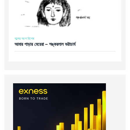
গল্পের অংশ বিশেষ
আমার পাড়ার মেয়েরা – শঙ্করলাল ভট্টাচার্য