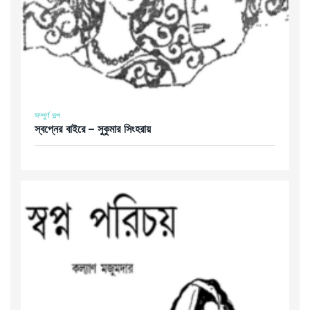
সম্পুর্ণ গল্প
স্বপ্নের বাইরে – সুকুমার সিংহরায়