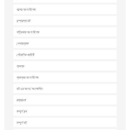
গল্পের অংশ বিশেষ
দুস্প্রাপ্য বই
পত্রিকার অংশ বিশেষ
পেপারব্যাক
পৌরাণিক কাহিনী
প্রবন্ধ
প্রবন্ধর অংশ বিশেষ
বই এর অংশ / সংক্ষেপিত
রম্যরচনা
সম্পুর্ণ গল্প
সম্পুর্ণ বই