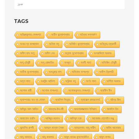
১৮+
TAGS
অচিন্ত্যকুমার সেনগুপ্ত
অতীন বন্দ্যোপাধ্যায়
অদ্বৈত মল্লবর্মণ
অনরে দ্য বালজ্যাক
অনিতা বসু
অনির্বাণ বন্দ্যোপাধ্যায়
অনিলেন্দু চক্রবর্তী
অনীশ দাস অপু
অনীশ দেব
অনুপম মুখোপাধ্যায়
অপরাজিতা সরকার
অপু চৌধুরী
অপু রােজারিও
অবধূত
অবনী সাহা
অভিজিৎ চৌধুরী
অভীক মুখোপাধ্যায়
অমরেন্দ্র দাস
অমিতাভ দাশগুপ্ত
অমীশ ত্রিপাঠি
অমৃত সাহা
অরবিন্দ আডিগা
অরিন্দম বসু
অর্ণব সাহা
অর্পিতা সরকার
অলোক বারী
অশােক দাশগুপ্ত
অশোককুমার সেনগুপ্ত
অ্যানীস নীন
অ্যাম্পায়ার অব দ্য মােঘল
অ্যালিস সিবােন্ড
অ্যালেক্স রাদারফোর্ড
আঁদ্রে জিদ
আইয়ুব আল আমিন
আখতার-উন-নবী
আখতারুজ্জামান ইলিয়াস
আনাইস নিন
আনাতােল ফ্রাঁস
আনিছুর রহমান
আনিসুল হক
আনোয়ার হোসেইন মঞ্জু
আন্দালিব রাশদী
আবদুল মান্নান সৈয়দ
আবদুল্লাহ আবু সায়ীদ
আবিদ আনোয়ার
আবু আযহার
আবু কায়সার
আবুল খায়ের মুসলেহউদ্দিন
আবুল বাশার