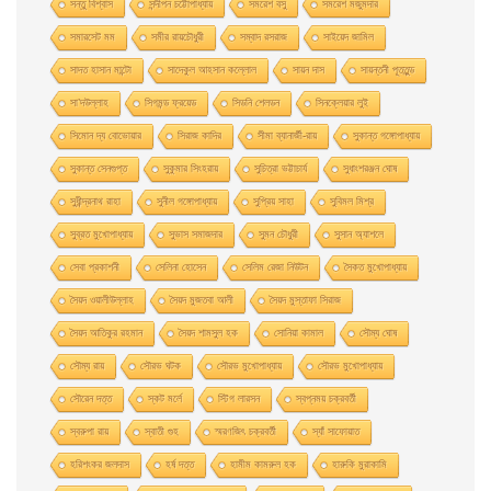
সন্তু বিশ্বাস
সন্দীপন চট্টোপাধ্যায়
সমরেশ বসু
সমরেশ মজুমদার
সমারসেট মম
সমীর রায়চৌধুরী
সম্বাদ রসরাজ
সাইয়েদ জামিল
সাদত হাসান মান্টো
সাদেকুল আহসান কল্লোল
সায়ন দাস
সায়ন্তনী পূততুন্ড
সা’দউল্লাহ
সিগমন্ড ফ্রয়েড
সিডনি শেলডন
সিনক্লেয়ার লুই
সিমোন দ্য বোভোয়ার
সিরাজ কাদির
সীমা ব্যানার্জী-রায়
সুকান্ত গঙ্গোপাধ্যায়
সুকান্ত সেনগুপ্ত
সুকুমার সিংহরায়
সুচিত্রা ভট্টাচার্য
সুধাংশরঞ্জন ঘোষ
সুধীন্দ্রনাথ রাহা
সুনীল গঙ্গোপাধ্যায়
সুপ্রিয় সাহা
সুবিমল মিশ্র
সুব্রত মুখোপাধ্যায়
সুভাস সমাজদার
সুমন চৌধুরী
সুসান অ্যাশলে
সেবা প্রকাশনী
সেলিনা হােসেন
সেলিম রেজা নিউটন
সৈকত মুখোপাধ্যায়
সৈয়দ ওয়ালীউল্লাহ
সৈয়দ মুজতবা আলী
সৈয়দ মুস্তাফা সিরাজ
সৈয়দ আতিকুর রহমান
সৈয়দ শামসুল হক
সোনিয়া কামাল
সৌম্য ঘােষ
সৌম্য রায়
সৌরভ ঘটক
সৌরভ মুখােপাধ্যায়
সৌরভ মুখোপাধ্যায়
সৌরেন দত্ত
স্কট মর্লে
স্টিগ লারসন
স্বপ্নময় চক্রবর্তী
স্বরুপা রায়
স্বাতী গুহ
স্মরণজিৎ চক্রবর্তী
স্যাঁ সাফোয়াত
হরিশংকর জলদাস
হর্ষ দত্ত
হামীম কামরুল হক
হারুকি মুরাকামি