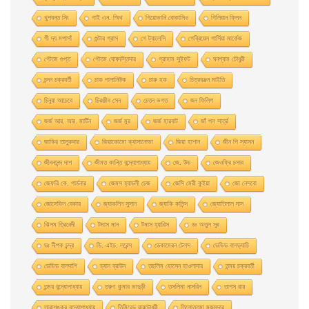
খুশবন্ত সিং
গাই এন. স্মিথ
গিয়ােভানি বােকাসিও
গিলিয়ান ফ্লিন
গী দ্য মপাসাঁ
গুন্টার গ্রাস
গে ট্যালেসি
গেব্রিয়েল গার্সিয়া মার্কেজ
গৌতম গুপ্ত
গৌতম ঘোষদস্তিদার
গ্রাহাম সুইফট
ঘনশ্যাম চৌধুরী
চন্দন চক্রবর্তী
চাক পালানিউক
চারু হক
চিত্ররঞ্জন মাইতি
চিনুয়া আচেবে
চিরঞ্জীব সেন
চেতন ভগত
জন ফিলিপ
জর্জ আর. আর. মার্টিন
জর্জ মুর
জর্জ হারবাট
জাঁ পল সার্ত্র
জাকির তালুকদার
জিয়াকোমাে ক্যাসানােভা
জিয়া হাশান
জীন পি স্যাসন
জীবনানন্দ দাশ
জীমত কান্তি বন্দ্যোপাধ্যায়
জে. উড
জেওফ্রি চসার
জেফরি কে. গার্ডনার
জেমস হ্যাডলী চেজ
জেসি মেরী কুইয়া
জো নেসবো
জোসেফিন বেকার
জ্যাকলিন সুসান
জ্যাকি কলিন্স
জ্যোতিলাল দাস
ঝিলম ত্রিবেদী
টমাস মান
টমাস হ্যারিস
ডঃ অতুল সুর
ডঃ দীপক চন্দ্র
ডি. এইচ. লরেন্স
ডেকামেরন টেলস
ডেভিড বালড্যাচি
ডেভিড বালদাশি
ড্যান ব্রাউন
তছলিম হোসেন হাওলাদার
তন্ময় চক্রবর্তী
তন্ময় বন্দ্যোপাধ্যায়
তরুণ কুমার ভাদুড়ী
তসলিমা নাসরিন
তাপস রায়
তারাশঙ্কর বন্দ্যোপাধ্যায়
তিমিরেন্দু রায়চৌধুরী
তিলোত্তমা মজুমদার