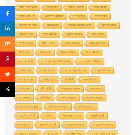
আরতি গঙ্গোপাধ্যায়
আরব্য রজনী
আরভিং ওয়ালেস
আরিফ নজরুল
আর্নেষ্ট হেমিংওয়ে
আলবার্তো মােরাভিয়া
আল মাহমুদ
আলিফ লায়লা
আশরাফ উল ময়েজ
আহমদ ছফা
আহমাদ মোস্তফা কামাল
আহমেদ ফারুক
আহমেদ শফিক
ইনাম আহম্মেদ
ইন্দ্রনীল সান্যাল
ইভন নাভারাে
ইমরান মাহমুদ
ইয়ান ফ্লেমিং
ইহারা সেইকাকু
উজ্জ্বলকুমার দাস
উত্তম ঘােষ
উত্তম দত্ত
উল্লাস মল্লিক
উৎপল ভট্টাচার্য
এ. এস. বায়াট
এ.বি.এম কামালউদ্দিন শামীম
এফ. স্কট. ফিটজিরাল্ড
এমিল জোলা
এমিলি বারলো
এস এম মাসুদ রানা রবি
এহসান উল হক
ওয়াসি আহমেদ
ওয়াহিদ রেজা
ওয়েস্টার্ন
কঙ্কাবতী দত্ত
কবিতা সিংহ
কবীর চৌধুরী
কমলকুমার মজুমদার
কমলেশ রায়
কমলেশ রায়
কলিকৌতুক
কল্যাণ মজুমদার
কল্লোল সেনগুপ্ত
কাওয়াবাতা ইয়াসুমারী
কাজী এহসান উল্লাহ
কাজী জহুরুল হক
কাবেরী রায়চৌধুরী
কালিদাস
কিরণ শঙ্কর মৈত্র
কিশোরী শাস্ত্রী
কুণাল ঘোষ
কৃষ্ণকলি চক্রবর্তী
কৃষ্ণদ্বৈপায়ন ব্যাস
কৃষ্ণেন্দু মুখােপাধ্যায়
কৃষ্ণেন্দু মুখোপাধ্যায়
কেন ফলেট
কৌশিক জামান
ক্যারল ব্রাউন জেইনওয়ে