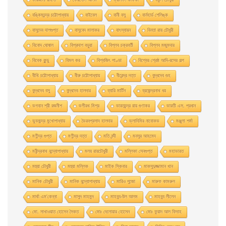
বঙ্কিমচন্দ্র চট্টোপাধ্যায়
বাইবেল
বানী বসু
বার্নহার্ড শেলিঙ্ক
বাসুদেব দাশগুপ্ত
বাসুবেদ মালাকর
বাৎস্যায়ন
বিনতা রায় চৌধুরী
বিনোদ ঘোষাল
বিপ্রদাশ বড়ুয়া
বিপ্লব চক্রবর্তী
বিপ্লব মজুমদার
বিবেক কুন্ডু
বিমল কর
বিশ্বজিৎ পাণ্ডা
বিশ্বের শ্রেষ্ঠ আদি-রসের গল্প
বীথি চট্টোপাধ্যায়
বীরু চট্টোপাধ্যায়
বীরেন্দ্র দত্ত
বুদ্ধদেব গুহ
বুদ্ধদেব বসু
বুদ্ধদেব হালদার
ব্যারি মার্টিন
ব্রজেন্দ্রনাথ ধর
ভগবান শ্রী রজনীশ
ভগীরথ মিশ্র
ভারতচন্দ্র রায় গুণাকর
ভারতী এস. প্রধান
ভুবনচন্দ্র মুখোপাধ্যায়
ভৈরবপ্রসাদ হালদার
ভ্লাদিমির নাবোকভ
মঞ্জুলা শর্মা
মণীন্দ্র গুপ্ত
মণীন্দ্র দত্ত
মতি নন্দী
মনসুর আহমেদ
মনীন্দ্রনাথ বন্দ্যোপাধ্যায়
মলয় রায়চৌধুরী
মল্লিকা সেনগুপ্ত
মহাভারত
মহুয়া চৌধুরী
মহুয়া মল্লিক
মাইক স্কিনার
মাকসুদুজ্জামান খান
মানিক চৌধুরী
মানিক বন্দ্যোপাধ্যায়
মারিও পুজো
মারুফ কামরুল
মার্থা এম'কেন্না
মাসুদ মাহমুদ
মাহবুব-উল আলম
মাহবুব লীলেন
মাে. সাখাওয়াত হােসেন সৈকত
মােঃ দেলােয়ার হােসেন
মােঃ ফুয়াদ আল ফিদাহ