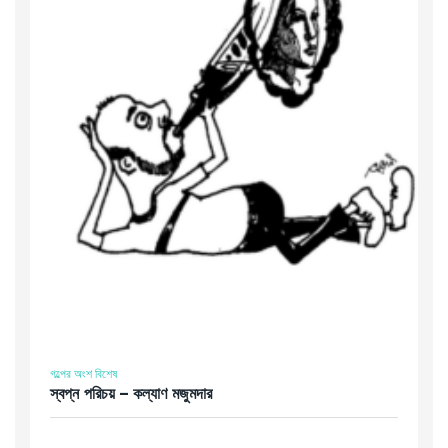
গল্পের অংশ বিশেষ
স্বপ্ন পরিচয় – কল্যাণ মজুমদার