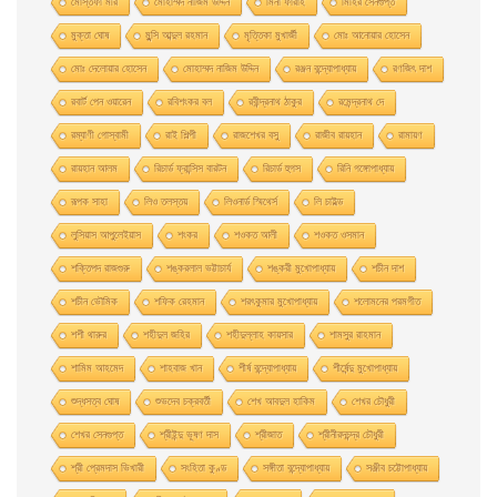
মােস্তফা মীর
মােহাম্মদ নাজিম উদ্দিন
মিনা ফারাহ
মিহির সেনগুপ্ত
মুক্তা ঘোষ
মুন্সি আব্দুল রহমান
মৃত্তিকা মুখার্জী
মোঃ আনোয়ার হোসেন
মোঃ দেলোয়ার হােসেন
মোহাম্মদ নাজিম উদ্দিন
রঞ্জন বন্দ্যোপাধ্যায়
রণজিৎ দাশ
রবার্ট পেন ওয়ারেন
রবিশংকর বল
রবীন্দ্রনাথ ঠাকুর
রমেন্দ্রনাথ দে
রম্যাণী গোস্বামী
রাই শিল্পী
রাজশেখর বসু
রাজীব রায়হান
রামায়ণ
রায়হান আলম
রিচার্ড ফ্রান্সিস বারটন
রিচার্ড হুগস
রিনি গঙ্গোপাধ্যায়
রূপক সাহা
লিও তলস্তয়
লিওনার্ড স্মিথের্স
লি চাইল্ড
লুসিয়াস আপুলেইয়াস
শংকর
শওকত আলী
শওকত ওসমান
শক্তিপদ রাজগুরু
শঙ্করলাল ভট্টাচার্য
শঙ্করী মুখােপাধ্যায়
শচীন দাশ
শচীন ভৌমিক
শফিক রেহমান
শরৎকুমার মুখোপাধ্যায়
শলোমনের পরমগীত
শশী থারুর
শহীদুল জহির
শহীদুল্লাহ কায়সার
শামসুর রাহমান
শামিম আহমেদ
শাহবাজ খান
শীর্ষ বন্দ্যোপাধ্যায়
শীর্ষেন্দু মুখোপাধ্যায়
শুদ্ধসত্ব ঘোষ
শুভদেব চক্রবর্তী
শেখ আবদুল হাকিম
শেখর চৌধুরী
শেখর সেনগুপ্ত
শ্রীইন্দু ভূষণ দাস
শ্রীজাত
শ্রীনীরদচন্দ্র চৌধুরী
শ্রী প্রেমদাস ভিখারী
সংহিতা কুণ্ড
সঙ্গীতা বন্দ্যোপাধ্যায়
সঞ্জীব চট্টোপাধ্যায়