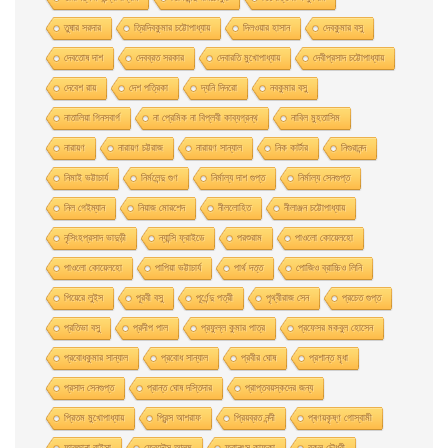
তুষার সরদার
ত্রিদিবকুমার চট্টোপাধ্যায়
দিলওয়ার হাসান
দেবকুমার বসু
দেবতোষ দাশ
দেবব্রত সরকার
দেবারতি মুখােপাধ্যায়
দেবীপ্রসাদ চট্টোপাধ্যায়
দেবেশ রায়
দেশ পত্রিকা
দ্যনি দিদরো
নবকুমার বসু
নাতালিয়া গিনসবার্গ
না প্রেমিক না বিপ্লবী কাব্যগ্রন্থ
নাবিল মুহতাসিম
নারায়ণ
নারায়ণ চট্টরাজ
নারায়ণ সান্যাল
নিক কার্টার
নিগুরানন্দ
নিমাই ভট্টাচার্য
নির্মলেন্দু গুণ
নির্মাল্য দাশ গুপ্ত
নির্মাল্য সেনগুপ্ত
নিল গেইম্যান
নিয়াজ মোরশেদ
নীললােহিত
নীলাঞ্জন চট্টোপাধ্যায়
নৃসিংহপ্রসাদ ভাদুড়ী
ন্যান্সি ফ্রাইডে
পরশুরাম
পাওলাে কোয়েলহাে
পাওলাে কোয়েলহো
পাপিয়া ভট্টাচার্য
পার্থ দত্ত
পােজিও ব্রাচ্চিও লিনি
পিয়েরে লুইস
পূরবী বসু
পূর্ণেন্দু পত্রী
পৃথ্বীরাজ সেন
প্রচেত গুপ্ত
প্রতিভা বসু
প্রদীপ পাল
প্রফুল্ল কুমার পাত্র
প্রফেসর মকবুল হােসেন
প্রবােধকুমার সান্যাল
প্রবােধ সান্যাল
প্রবীর ঘােষ
প্রশান্ত মৃধা
প্রসাদ সেনগুপ্ত
প্রান্ত ঘোষ দস্তিদার
প্রাপ্তবয়স্কদের জন্য
প্রিতম মুখোপাধ্যায়
প্রিন্স আশরাফ
প্রিয়ব্রত নন্দী
প্ৰণয়কৃষ্ণ গোস্বামী
ফারজানা রাইসা
ফেরদৌস আলম
ফ্রানৎস কাফকা
বকুল চৌধুরী