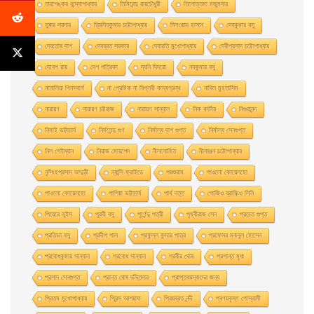
তারাশঙ্কর বন্দ্যোপাধ্যায়
তিমিরেন্দু রায়চৌধুরী
তিলোত্তমা মজুমদার
তুষার সরদার
ত্রিদিবকুমার চট্টোপাধ্যায়
দিলওয়ার হাসান
দেবকুমার বসু
দেবতোষ দাশ
দেবব্রত সরকার
দেবারতি মুখােপাধ্যায়
দেবীপ্রসাদ চট্টোপাধ্যায়
দেবেশ রায়
দেশ পত্রিকা
দ্যনি দিদরো
নবকুমার বসু
নাতালিয়া গিনসবার্গ
না প্রেমিক না বিপ্লবী কাব্যগ্রন্থ
নাবিল মুহতাসিম
নারায়ণ
নারায়ণ চট্টরাজ
নারায়ণ সান্যাল
নিক কার্টার
নিগুরানন্দ
নিমাই ভট্টাচার্য
নির্মলেন্দু গুণ
নির্মাল্য দাশ গুপ্ত
নির্মাল্য সেনগুপ্ত
নিল গেইম্যান
নিয়াজ মোরশেদ
নীললােহিত
নীলাঞ্জন চট্টোপাধ্যায়
নৃসিংহপ্রসাদ ভাদুড়ী
ন্যান্সি ফ্রাইডে
পরশুরাম
পাওলাে কোয়েলহাে
পাওলাে কোয়েলহো
পাপিয়া ভট্টাচার্য
পার্থ দত্ত
পােজিও ব্রাচ্চিও লিনি
পিয়েরে লুইস
পূরবী বসু
পূর্ণেন্দু পত্রী
পৃথ্বীরাজ সেন
প্রচেত গুপ্ত
প্রতিভা বসু
প্রদীপ পাল
প্রফুল্ল কুমার পাত্র
প্রফেসর মকবুল হােসেন
প্রবােধকুমার সান্যাল
প্রবােধ সান্যাল
প্রবীর ঘােষ
প্রশান্ত মৃধা
প্রসাদ সেনগুপ্ত
প্রান্ত ঘোষ দস্তিদার
প্রাপ্তবয়স্কদের জন্য
প্রিতম মুখোপাধ্যায়
প্রিন্স আশরাফ
প্রিয়ব্রত নন্দী
প্ৰণয়কৃষ্ণ গোস্বামী