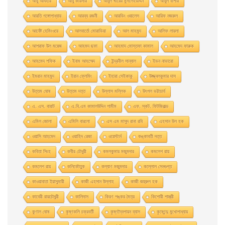
আবু আযহার
আবু কায়সার
আবুল খায়ের মুসলেহউদ্দিন
আবুল বাশার
আরতি গঙ্গোপাধ্যায়
আরব্য রজনী
আরভিং ওয়ালেস
আরিফ নজরুল
আর্নেষ্ট হেমিংওয়ে
আলবার্তো মােরাভিয়া
আল মাহমুদ
আলিফ লায়লা
আশরাফ উল ময়েজ
আহমদ ছফা
আহমাদ মোস্তফা কামাল
আহমেদ ফারুক
আহমেদ শফিক
ইনাম আহম্মেদ
ইন্দ্রনীল সান্যাল
ইভন নাভারাে
ইমরান মাহমুদ
ইয়ান ফ্লেমিং
ইহারা সেইকাকু
উজ্জ্বলকুমার দাস
উত্তম ঘােষ
উত্তম দত্ত
উল্লাস মল্লিক
উৎপল ভট্টাচার্য
এ. এস. বায়াট
এ.বি.এম কামালউদ্দিন শামীম
এফ. স্কট. ফিটজিরাল্ড
এমিল জোলা
এমিলি বারলো
এস এম মাসুদ রানা রবি
এহসান উল হক
ওয়াসি আহমেদ
ওয়াহিদ রেজা
ওয়েস্টার্ন
কঙ্কাবতী দত্ত
কবিতা সিংহ
কবীর চৌধুরী
কমলকুমার মজুমদার
কমলেশ রায়
কমলেশ রায়
কলিকৌতুক
কল্যাণ মজুমদার
কল্লোল সেনগুপ্ত
কাওয়াবাতা ইয়াসুমারী
কাজী এহসান উল্লাহ
কাজী জহুরুল হক
কাবেরী রায়চৌধুরী
কালিদাস
কিরণ শঙ্কর মৈত্র
কিশোরী শাস্ত্রী
কুণাল ঘোষ
কৃষ্ণকলি চক্রবর্তী
কৃষ্ণদ্বৈপায়ন ব্যাস
কৃষ্ণেন্দু মুখােপাধ্যায়