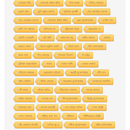
মােস্তফা মীর
মােহাম্মদ নাজিম উদ্দিন
মিনা ফারাহ
মিহির সেনগুপ্ত
মুক্তা ঘোষ
মুন্সি আব্দুল রহমান
মৃত্তিকা মুখার্জী
মোঃ আনোয়ার হোসেন
মোঃ দেলোয়ার হােসেন
মোহাম্মদ নাজিম উদ্দিন
রঞ্জন বন্দ্যোপাধ্যায়
রণজিৎ দাশ
রবার্ট পেন ওয়ারেন
রবিশংকর বল
রবীন্দ্রনাথ ঠাকুর
রমেন্দ্রনাথ দে
রম্যাণী গোস্বামী
রাই শিল্পী
রাজশেখর বসু
রাজীব রায়হান
রামায়ণ
রায়হান আলম
রিচার্ড ফ্রান্সিস বারটন
রিচার্ড হুগস
রিনি গঙ্গোপাধ্যায়
রূপক সাহা
লিও তলস্তয়
লিওনার্ড স্মিথের্স
লি চাইল্ড
লুসিয়াস আপুলেইয়াস
শংকর
শওকত আলী
শওকত ওসমান
শক্তিপদ রাজগুরু
শঙ্করলাল ভট্টাচার্য
শঙ্করী মুখােপাধ্যায়
শচীন দাশ
শচীন ভৌমিক
শফিক রেহমান
শরৎকুমার মুখোপাধ্যায়
শলোমনের পরমগীত
শশী থারুর
শহীদুল জহির
শহীদুল্লাহ কায়সার
শামসুর রাহমান
শামিম আহমেদ
শাহবাজ খান
শীর্ষ বন্দ্যোপাধ্যায়
শীর্ষেন্দু মুখোপাধ্যায়
শুদ্ধসত্ব ঘোষ
শুভদেব চক্রবর্তী
শেখ আবদুল হাকিম
শেখর চৌধুরী
শেখর সেনগুপ্ত
শ্রীইন্দু ভূষণ দাস
শ্রীজাত
শ্রীনীরদচন্দ্র চৌধুরী
শ্রী প্রেমদাস ভিখারী
সংহিতা কুণ্ড
সঙ্গীতা বন্দ্যোপাধ্যায়
সঞ্জীব চট্টোপাধ্যায়