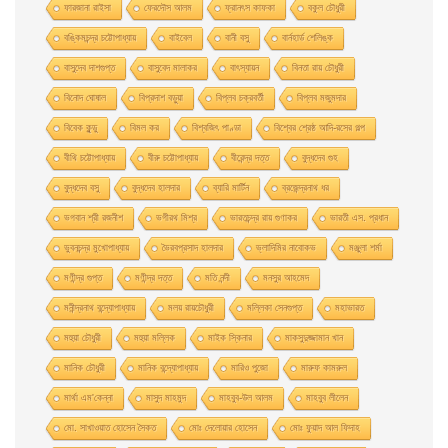
ফারজানা রাইসা
ফেরদৌস আলম
ফ্রানৎস কাফকা
বকুল চৌধুরী
বঙ্কিমচন্দ্র চট্টোপাধ্যায়
বাইবেল
বানী বসু
বার্নহার্ড শেলিঙ্ক
বাসুদেব দাশগুপ্ত
বাসুবেদ মালাকর
বাৎস্যায়ন
বিনতা রায় চৌধুরী
বিনোদ ঘোষাল
বিপ্রদাশ বড়ুয়া
বিপ্লব চক্রবর্তী
বিপ্লব মজুমদার
বিবেক কুন্ডু
বিমল কর
বিশ্বজিৎ পাণ্ডা
বিশ্বের শ্রেষ্ঠ আদি-রসের গল্প
বীথি চট্টোপাধ্যায়
বীরু চট্টোপাধ্যায়
বীরেন্দ্র দত্ত
বুদ্ধদেব গুহ
বুদ্ধদেব বসু
বুদ্ধদেব হালদার
ব্যারি মার্টিন
ব্রজেন্দ্রনাথ ধর
ভগবান শ্রী রজনীশ
ভগীরথ মিশ্র
ভারতচন্দ্র রায় গুণাকর
ভারতী এস. প্রধান
ভুবনচন্দ্র মুখোপাধ্যায়
ভৈরবপ্রসাদ হালদার
ভ্লাদিমির নাবোকভ
মঞ্জুলা শর্মা
মণীন্দ্র গুপ্ত
মণীন্দ্র দত্ত
মতি নন্দী
মনসুর আহমেদ
মনীন্দ্রনাথ বন্দ্যোপাধ্যায়
মলয় রায়চৌধুরী
মল্লিকা সেনগুপ্ত
মহাভারত
মহুয়া চৌধুরী
মহুয়া মল্লিক
মাইক স্কিনার
মাকসুদুজ্জামান খান
মানিক চৌধুরী
মানিক বন্দ্যোপাধ্যায়
মারিও পুজো
মারুফ কামরুল
মার্থা এম'কেন্না
মাসুদ মাহমুদ
মাহবুব-উল আলম
মাহবুব লীলেন
মাে. সাখাওয়াত হােসেন সৈকত
মােঃ দেলােয়ার হােসেন
মােঃ ফুয়াদ আল ফিদাহ