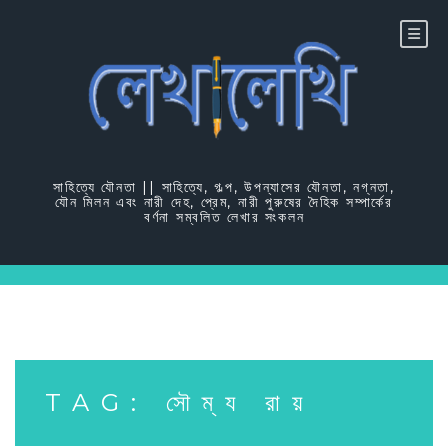
Skip
to
content
সাহিত্যে যৌনতা || সাহিত্যে, গল্প, উপন্যাসের যৌনতা, নগ্নতা,
যৌন মিলন এবং নারী দেহ, প্রেম, নারী পুরুষের দৈহিক সম্পার্কের
বর্ণনা সম্বলিত লেখার সংকলন
TAG:
সৌম্য রায়