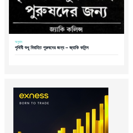
অনুবাদ
পৃথিবী শুধু বিবাহিত পুরুষদের জন্য – জ্যাকি কলিন্স