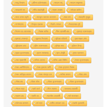
সন্তু বিশ্বাস
সন্দীপন চট্টোপাধ্যায়
সমরেশ বসু
সমরেশ মজুমদার
সমারসেট মম
সমীর রায়চৌধুরী
সম্বাদ রসরাজ
সাইয়েদ জামিল
সাদত হাসান মান্টো
সাদেকুল আহসান কল্লোল
সায়ন দাস
সায়ন্তনী পূততুন্ড
সা’দউল্লাহ
সিগমন্ড ফ্রয়েড
সিডনি শেলডন
সিনক্লেয়ার লুই
সিমোন দ্য বোভোয়ার
সিরাজ কাদির
সীমা ব্যানার্জী-রায়
সুকান্ত গঙ্গোপাধ্যায়
সুকান্ত সেনগুপ্ত
সুকুমার সিংহরায়
সুচিত্রা ভট্টাচার্য
সুধাংশরঞ্জন ঘোষ
সুধীন্দ্রনাথ রাহা
সুনীল গঙ্গোপাধ্যায়
সুপ্রিয় সাহা
সুবিমল মিশ্র
সুব্রত মুখোপাধ্যায়
সুভাস সমাজদার
সুমন চৌধুরী
সুসান অ্যাশলে
সেবা প্রকাশনী
সেলিনা হােসেন
সেলিম রেজা নিউটন
সৈকত মুখোপাধ্যায়
সৈয়দ ওয়ালীউল্লাহ
সৈয়দ মুজতবা আলী
সৈয়দ মুস্তাফা সিরাজ
সৈয়দ আতিকুর রহমান
সৈয়দ শামসুল হক
সোনিয়া কামাল
সৌম্য ঘােষ
সৌম্য রায়
সৌরভ ঘটক
সৌরভ মুখােপাধ্যায়
সৌরভ মুখোপাধ্যায়
সৌরেন দত্ত
স্কট মর্লে
স্টিগ লারসন
স্বপ্নময় চক্রবর্তী
স্বরুপা রায়
স্বাতী গুহ
স্মরণজিৎ চক্রবর্তী
স্যাঁ সাফোয়াত
হরিশংকর জলদাস
হর্ষ দত্ত
হামীম কামরুল হক
হারুকি মুরাকামি