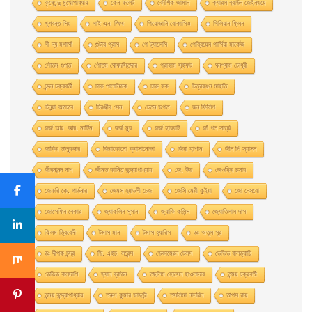
কৃষ্ণেন্দু মুখোপাধ্যায়
কেন ফলেট
কৌশিক জামান
ক্যারল ব্রাউন জেইনওয়ে
খুশবন্ত সিং
গাই এন. স্মিথ
গিয়ােভানি বােকাসিও
গিলিয়ান ফ্লিন
গী দ্য মপাসাঁ
গুন্টার গ্রাস
গে ট্যালেসি
গেব্রিয়েল গার্সিয়া মার্কেজ
গৌতম গুপ্ত
গৌতম ঘোষদস্তিদার
গ্রাহাম সুইফট
ঘনশ্যাম চৌধুরী
চন্দন চক্রবর্তী
চাক পালানিউক
চারু হক
চিত্ররঞ্জন মাইতি
চিনুয়া আচেবে
চিরঞ্জীব সেন
চেতন ভগত
জন ফিলিপ
জর্জ আর. আর. মার্টিন
জর্জ মুর
জর্জ হারবাট
জাঁ পল সার্ত্র
জাকির তালুকদার
জিয়াকোমাে ক্যাসানােভা
জিয়া হাশান
জীন পি স্যাসন
জীবনানন্দ দাশ
জীমত কান্তি বন্দ্যোপাধ্যায়
জে. উড
জেওফ্রি চসার
জেফরি কে. গার্ডনার
জেমস হ্যাডলী চেজ
জেসি মেরী কুইয়া
জো নেসবো
জোসেফিন বেকার
জ্যাকলিন সুসান
জ্যাকি কলিন্স
জ্যোতিলাল দাস
ঝিলম ত্রিবেদী
টমাস মান
টমাস হ্যারিস
ডঃ অতুল সুর
ডঃ দীপক চন্দ্র
ডি. এইচ. লরেন্স
ডেকামেরন টেলস
ডেভিড বালড্যাচি
ডেভিড বালদাশি
ড্যান ব্রাউন
তছলিম হোসেন হাওলাদার
তন্ময় চক্রবর্তী
তন্ময় বন্দ্যোপাধ্যায়
তরুণ কুমার ভাদুড়ী
তসলিমা নাসরিন
তাপস রায়