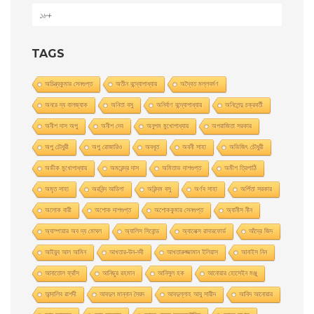
১৮+
TAGS
অচিন্ত্যকুমার সেনগুপ্ত
অতীন বন্দ্যোপাধ্যায়
অদ্বৈত মল্লবর্মণ
অনরে দ্য বালজ্যাক
অনিতা বসু
অনির্বাণ বন্দ্যোপাধ্যায়
অনিলেন্দু চক্রবর্তী
অনীশ দাস অপু
অনীশ দেব
অনুপম মুখোপাধ্যায়
অপরাজিতা সরকার
অপু চৌধুরী
অপু রােজারিও
অবধূত
অবনী সাহা
অভিজিৎ চৌধুরী
অভীক মুখোপাধ্যায়
অমরেন্দ্র দাস
অমিতাভ দাশগুপ্ত
অমীশ ত্রিপাঠি
অমৃত সাহা
অরবিন্দ আডিগা
অরিন্দম বসু
অর্ণব সাহা
অর্পিতা সরকার
অলোক বারী
অশােক দাশগুপ্ত
অশোককুমার সেনগুপ্ত
অ্যানীস নীন
অ্যাম্পায়ার অব দ্য মােঘল
অ্যালিস সিবােন্ড
অ্যালেক্স রাদারফোর্ড
আঁদ্রে জিদ
আইয়ুব আল আমিন
আখতার-উন-নবী
আখতারুজ্জামান ইলিয়াস
আনাইস নিন
আনাতােল ফ্রাঁস
আনিছুর রহমান
আনিসুল হক
আনোয়ার হোসেইন মঞ্জু
আন্দালিব রাশদী
আবদুল মান্নান সৈয়দ
আবদুল্লাহ আবু সায়ীদ
আবিদ আনোয়ার