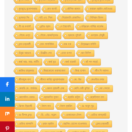
কৃষ্ণেন্দু মুখোপাধ্যায়
কেন ফলেট
কৌশিক জামান
ক্যারল ব্রাউন জেইনওয়ে
খুশবন্ত সিং
গাই এন. স্মিথ
গিয়ােভানি বােকাসিও
গিলিয়ান ফ্লিন
গী দ্য মপাসাঁ
গুন্টার গ্রাস
গে ট্যালেসি
গেব্রিয়েল গার্সিয়া মার্কেজ
গৌতম গুপ্ত
গৌতম ঘোষদস্তিদার
গ্রাহাম সুইফট
ঘনশ্যাম চৌধুরী
চন্দন চক্রবর্তী
চাক পালানিউক
চারু হক
চিত্ররঞ্জন মাইতি
চিনুয়া আচেবে
চিরঞ্জীব সেন
চেতন ভগত
জন ফিলিপ
জর্জ আর. আর. মার্টিন
জর্জ মুর
জর্জ হারবাট
জাঁ পল সার্ত্র
জাকির তালুকদার
জিয়াকোমাে ক্যাসানােভা
জিয়া হাশান
জীন পি স্যাসন
জীবনানন্দ দাশ
জীমত কান্তি বন্দ্যোপাধ্যায়
জে. উড
জেওফ্রি চসার
জেফরি কে. গার্ডনার
জেমস হ্যাডলী চেজ
জেসি মেরী কুইয়া
জো নেসবো
জোসেফিন বেকার
জ্যাকলিন সুসান
জ্যাকি কলিন্স
জ্যোতিলাল দাস
ঝিলম ত্রিবেদী
টমাস মান
টমাস হ্যারিস
ডঃ অতুল সুর
ডঃ দীপক চন্দ্র
ডি. এইচ. লরেন্স
ডেকামেরন টেলস
ডেভিড বালড্যাচি
ডেভিড বালদাশি
ড্যান ব্রাউন
তছলিম হোসেন হাওলাদার
তন্ময় চক্রবর্তী