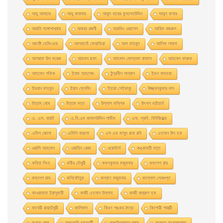
আবু আযহার
আবু কায়সার
আবুল খায়ের মুসলেহউদ্দিন
আবুল বাশার
আরতি গঙ্গোপাধ্যায়
আরব্য রজনী
আরভিং ওয়ালেস
আরিফ নজরুল
আর্নেষ্ট হেমিংওয়ে
আলবার্তো মােরাভিয়া
আল মাহমুদ
আলিফ লায়লা
আশরাফ উল ময়েজ
আহমদ ছফা
আহমাদ মোস্তফা কামাল
আহমেদ ফারুক
আহমেদ শফিক
ইনাম আহম্মেদ
ইন্দ্রনীল সান্যাল
ইভন নাভারাে
ইমরান মাহমুদ
ইয়ান ফ্লেমিং
ইহারা সেইকাকু
উজ্জ্বলকুমার দাস
উত্তম ঘােষ
উত্তম দত্ত
উল্লাস মল্লিক
উৎপল ভট্টাচার্য
এ. এস. বায়াট
এ.বি.এম কামালউদ্দিন শামীম
এফ. স্কট. ফিটজিরাল্ড
এমিল জোলা
এমিলি বারলো
এস এম মাসুদ রানা রবি
এহসান উল হক
ওয়াসি আহমেদ
ওয়াহিদ রেজা
ওয়েস্টার্ন
কঙ্কাবতী দত্ত
কবিতা সিংহ
কবীর চৌধুরী
কমলকুমার মজুমদার
কমলেশ রায়
কমলেশ রায়
কলিকৌতুক
কল্যাণ মজুমদার
কল্লোল সেনগুপ্ত
কাওয়াবাতা ইয়াসুমারী
কাজী এহসান উল্লাহ
কাজী জহুরুল হক
কাবেরী রায়চৌধুরী
কালিদাস
কিরণ শঙ্কর মৈত্র
কিশোরী শাস্ত্রী
কুণাল ঘোষ
কৃষ্ণকলি চক্রবর্তী
কৃষ্ণদ্বৈপায়ন ব্যাস
কৃষ্ণেন্দু মুখােপাধ্যায়