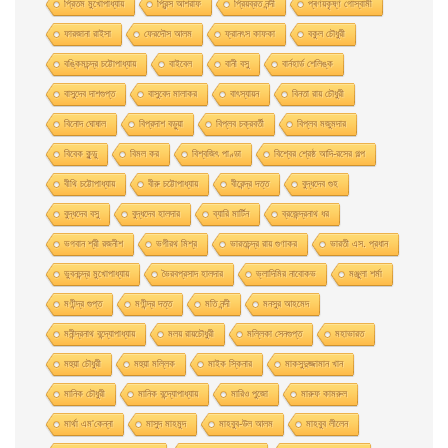
প্রিতম মুখোপাধ্যায়
প্রিন্স আশরাফ
প্রিয়ব্রত নন্দী
প্ৰণয়কৃষ্ণ গোস্বামী
ফারজানা রাইসা
ফেরদৌস আলম
ফ্রানৎস কাফকা
বকুল চৌধুরী
বঙ্কিমচন্দ্র চট্টোপাধ্যায়
বাইবেল
বানী বসু
বার্নহার্ড শেলিঙ্ক
বাসুদেব দাশগুপ্ত
বাসুবেদ মালাকর
বাৎস্যায়ন
বিনতা রায় চৌধুরী
বিনোদ ঘোষাল
বিপ্রদাশ বড়ুয়া
বিপ্লব চক্রবর্তী
বিপ্লব মজুমদার
বিবেক কুন্ডু
বিমল কর
বিশ্বজিৎ পাণ্ডা
বিশ্বের শ্রেষ্ঠ আদি-রসের গল্প
বীথি চট্টোপাধ্যায়
বীরু চট্টোপাধ্যায়
বীরেন্দ্র দত্ত
বুদ্ধদেব গুহ
বুদ্ধদেব বসু
বুদ্ধদেব হালদার
ব্যারি মার্টিন
ব্রজেন্দ্রনাথ ধর
ভগবান শ্রী রজনীশ
ভগীরথ মিশ্র
ভারতচন্দ্র রায় গুণাকর
ভারতী এস. প্রধান
ভুবনচন্দ্র মুখোপাধ্যায়
ভৈরবপ্রসাদ হালদার
ভ্লাদিমির নাবোকভ
মঞ্জুলা শর্মা
মণীন্দ্র গুপ্ত
মণীন্দ্র দত্ত
মতি নন্দী
মনসুর আহমেদ
মনীন্দ্রনাথ বন্দ্যোপাধ্যায়
মলয় রায়চৌধুরী
মল্লিকা সেনগুপ্ত
মহাভারত
মহুয়া চৌধুরী
মহুয়া মল্লিক
মাইক স্কিনার
মাকসুদুজ্জামান খান
মানিক চৌধুরী
মানিক বন্দ্যোপাধ্যায়
মারিও পুজো
মারুফ কামরুল
মার্থা এম'কেন্না
মাসুদ মাহমুদ
মাহবুব-উল আলম
মাহবুব লীলেন