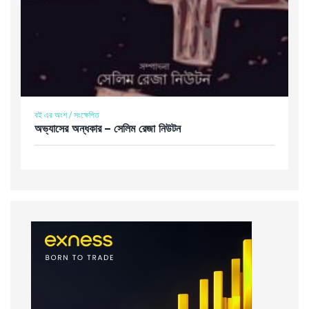
বই এর অংশ / সংক্ষেপিত
অভ্যাসের অন্ধকার – সেলিম রেজা নিউটন