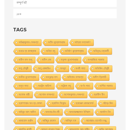
সম্পুর্ণ বই
১৮+
TAGS
অচিন্ত্যকুমার সেনগুপ্ত
অতীন বন্দ্যোপাধ্যায়
অদ্বৈত মল্লবর্মণ
অনরে দ্য বালজ্যাক
অনিতা বসু
অনির্বাণ বন্দ্যোপাধ্যায়
অনিলেন্দু চক্রবর্তী
অনীশ দাস অপু
অনীশ দেব
অনুপম মুখোপাধ্যায়
অপরাজিতা সরকার
অপু চৌধুরী
অপু রােজারিও
অবধূত
অবনী সাহা
অভিজিৎ চৌধুরী
অভীক মুখোপাধ্যায়
অমরেন্দ্র দাস
অমিতাভ দাশগুপ্ত
অমীশ ত্রিপাঠি
অমৃত সাহা
অরবিন্দ আডিগা
অরিন্দম বসু
অর্ণব সাহা
অর্পিতা সরকার
অলোক বারী
অশােক দাশগুপ্ত
অশোককুমার সেনগুপ্ত
অ্যানীস নীন
অ্যাম্পায়ার অব দ্য মােঘল
অ্যালিস সিবােন্ড
অ্যালেক্স রাদারফোর্ড
আঁদ্রে জিদ
আইয়ুব আল আমিন
আখতার-উন-নবী
আখতারুজ্জামান ইলিয়াস
আনাইস নিন
আনাতােল ফ্রাঁস
আনিছুর রহমান
আনিসুল হক
আনোয়ার হোসেইন মঞ্জু
আন্দালিব রাশদী
আবদুল মান্নান সৈয়দ
আবদুল্লাহ আবু সায়ীদ
আবিদ আনোয়ার