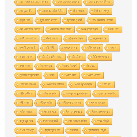
মাে. সাখাওয়াত হােসেন সৈকত
মােঃ দেলােয়ার হােসেন
মােঃ ফুয়াদ আল ফিদাহ
মােস্তফা মীর
মােহাম্মদ নাজিম উদ্দিন
মিনা ফারাহ
মিহির সেনগুপ্ত
মুক্তা ঘোষ
মুন্সি আব্দুল রহমান
মৃত্তিকা মুখার্জী
মোঃ আনোয়ার হোসেন
মোঃ দেলোয়ার হােসেন
মোহাম্মদ নাজিম উদ্দিন
রঞ্জন বন্দ্যোপাধ্যায়
রণজিৎ দাশ
রবার্ট পেন ওয়ারেন
রবিশংকর বল
রবীন্দ্রনাথ ঠাকুর
রমেন্দ্রনাথ দে
রম্যাণী গোস্বামী
রাই শিল্পী
রাজশেখর বসু
রাজীব রায়হান
রামায়ণ
রায়হান আলম
রিচার্ড ফ্রান্সিস বারটন
রিচার্ড হুগস
রিনি গঙ্গোপাধ্যায়
রূপক সাহা
লিও তলস্তয়
লিওনার্ড স্মিথের্স
লি চাইল্ড
লুসিয়াস আপুলেইয়াস
শংকর
শওকত আলী
শওকত ওসমান
শক্তিপদ রাজগুরু
শঙ্করলাল ভট্টাচার্য
শঙ্করী মুখােপাধ্যায়
শচীন দাশ
শচীন ভৌমিক
শফিক রেহমান
শরৎকুমার মুখোপাধ্যায়
শলোমনের পরমগীত
শশী থারুর
শহীদুল জহির
শহীদুল্লাহ কায়সার
শামসুর রাহমান
শামিম আহমেদ
শাহবাজ খান
শীর্ষ বন্দ্যোপাধ্যায়
শীর্ষেন্দু মুখোপাধ্যায়
শুদ্ধসত্ব ঘোষ
শুভদেব চক্রবর্তী
শেখ আবদুল হাকিম
শেখর চৌধুরী
শেখর সেনগুপ্ত
শ্রীইন্দু ভূষণ দাস
শ্রীজাত
শ্রীনীরদচন্দ্র চৌধুরী