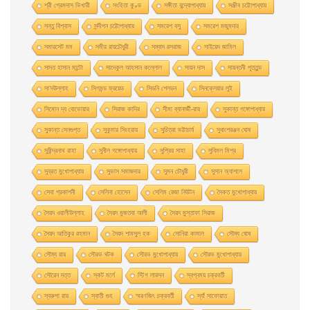
শ্রী প্রেমদাস ভিখারী
সংহিতা কুণ্ড
সঙ্গীতা বন্দ্যোপাধ্যায়
সঞ্জীব চট্টোপাধ্যায়
সন্তু বিশ্বাস
সন্দীপন চট্টোপাধ্যায়
সমরেশ বসু
সমরেশ মজুমদার
সমারসেট মম
সমীর রায়চৌধুরী
সম্বাদ রসরাজ
সাইয়েদ জামিল
সাদত হাসান মান্টো
সাদেকুল আহসান কল্লোল
সায়ন দাস
সায়ন্তনী পূততুন্ড
সা’দউল্লাহ
সিগমন্ড ফ্রয়েড
সিডনি শেলডন
সিনক্লেয়ার লুই
সিমোন দ্য বোভোয়ার
সিরাজ কাদির
সীমা ব্যানার্জী-রায়
সুকান্ত গঙ্গোপাধ্যায়
সুকান্ত সেনগুপ্ত
সুকুমার সিংহরায়
সুচিত্রা ভট্টাচার্য
সুধাংশরঞ্জন ঘোষ
সুধীন্দ্রনাথ রাহা
সুনীল গঙ্গোপাধ্যায়
সুপ্রিয় সাহা
সুবিমল মিশ্র
সুব্রত মুখোপাধ্যায়
সুভাস সমাজদার
সুমন চৌধুরী
সুসান অ্যাশলে
সেবা প্রকাশনী
সেলিনা হােসেন
সেলিম রেজা নিউটন
সৈকত মুখোপাধ্যায়
সৈয়দ ওয়ালীউল্লাহ
সৈয়দ মুজতবা আলী
সৈয়দ মুস্তাফা সিরাজ
সৈয়দ আতিকুর রহমান
সৈয়দ শামসুল হক
সোনিয়া কামাল
সৌম্য ঘােষ
সৌম্য রায়
সৌরভ ঘটক
সৌরভ মুখােপাধ্যায়
সৌরভ মুখোপাধ্যায়
সৌরেন দত্ত
স্কট মর্লে
স্টিগ লারসন
স্বপ্নময় চক্রবর্তী
স্বরুপা রায়
স্বাতী গুহ
স্মরণজিৎ চক্রবর্তী
স্যাঁ সাফোয়াত