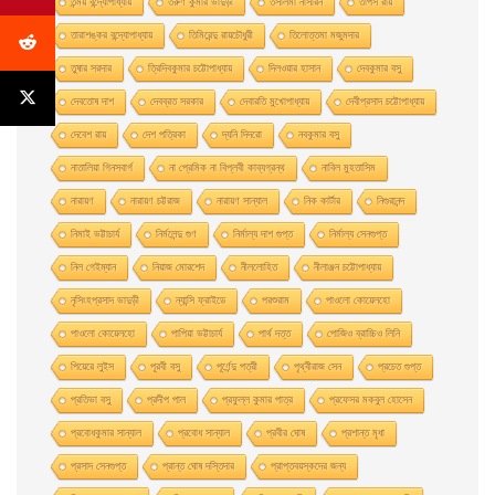
তন্ময় বন্দ্যোপাধ্যায়
তরুণ কুমার ভাদুড়ী
তসলিমা নাসরিন
তাপস রায়
তারাশঙ্কর বন্দ্যোপাধ্যায়
তিমিরেন্দু রায়চৌধুরী
তিলোত্তমা মজুমদার
তুষার সরদার
ত্রিদিবকুমার চট্টোপাধ্যায়
দিলওয়ার হাসান
দেবকুমার বসু
দেবতোষ দাশ
দেবব্রত সরকার
দেবারতি মুখােপাধ্যায়
দেবীপ্রসাদ চট্টোপাধ্যায়
দেবেশ রায়
দেশ পত্রিকা
দ্যনি দিদরো
নবকুমার বসু
নাতালিয়া গিনসবার্গ
না প্রেমিক না বিপ্লবী কাব্যগ্রন্থ
নাবিল মুহতাসিম
নারায়ণ
নারায়ণ চট্টরাজ
নারায়ণ সান্যাল
নিক কার্টার
নিগুরানন্দ
নিমাই ভট্টাচার্য
নির্মলেন্দু গুণ
নির্মাল্য দাশ গুপ্ত
নির্মাল্য সেনগুপ্ত
নিল গেইম্যান
নিয়াজ মোরশেদ
নীললােহিত
নীলাঞ্জন চট্টোপাধ্যায়
নৃসিংহপ্রসাদ ভাদুড়ী
ন্যান্সি ফ্রাইডে
পরশুরাম
পাওলাে কোয়েলহাে
পাওলাে কোয়েলহো
পাপিয়া ভট্টাচার্য
পার্থ দত্ত
পােজিও ব্রাচ্চিও লিনি
পিয়েরে লুইস
পূরবী বসু
পূর্ণেন্দু পত্রী
পৃথ্বীরাজ সেন
প্রচেত গুপ্ত
প্রতিভা বসু
প্রদীপ পাল
প্রফুল্ল কুমার পাত্র
প্রফেসর মকবুল হােসেন
প্রবােধকুমার সান্যাল
প্রবােধ সান্যাল
প্রবীর ঘােষ
প্রশান্ত মৃধা
প্রসাদ সেনগুপ্ত
প্রান্ত ঘোষ দস্তিদার
প্রাপ্তবয়স্কদের জন্য