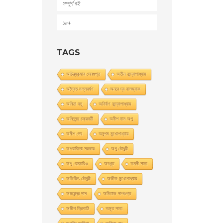
সম্পুর্ণ বই
১৮+
TAGS
অচিন্ত্যকুমার সেনগুপ্ত
অতীন বন্দ্যোপাধ্যায়
অদ্বৈত মল্লবর্মণ
অনরে দ্য বালজ্যাক
অনিতা বসু
অনির্বাণ বন্দ্যোপাধ্যায়
অনিলেন্দু চক্রবর্তী
অনীশ দাস অপু
অনীশ দেব
অনুপম মুখোপাধ্যায়
অপরাজিতা সরকার
অপু চৌধুরী
অপু রােজারিও
অবধূত
অবনী সাহা
অভিজিৎ চৌধুরী
অভীক মুখোপাধ্যায়
অমরেন্দ্র দাস
অমিতাভ দাশগুপ্ত
অমীশ ত্রিপাঠি
অমৃত সাহা