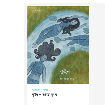
গল্পের অংশ বিশেষ
কুইন – সংহিতা কুণ্ড