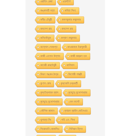
ওয়াহিদ রেজা
ওয়েস্টার্ন
কঙ্কাবতী দত্ত
কবিতা সিংহ
কবীর চৌধুরী
কমলকুমার মজুমদার
কমলেশ রায়
কমলেশ রায়
কলিকৌতুক
কল্যাণ মজুমদার
কল্লোল সেনগুপ্ত
কাওয়াবাতা ইয়াসুমারী
কাজী এহসান উল্লাহ
কাজী জহুরুল হক
কাবেরী রায়চৌধুরী
কালিদাস
কিরণ শঙ্কর মৈত্র
কিশোরী শাস্ত্রী
কুণাল ঘোষ
কৃষ্ণকলি চক্রবর্তী
কৃষ্ণদ্বৈপায়ন ব্যাস
কৃষ্ণেন্দু মুখােপাধ্যায়
কৃষ্ণেন্দু মুখোপাধ্যায়
কেন ফলেট
কৌশিক জামান
ক্যারল ব্রাউন জেইনওয়ে
খুশবন্ত সিং
গাই এন. স্মিথ
গিয়ােভানি বােকাসিও
গিলিয়ান ফ্লিন