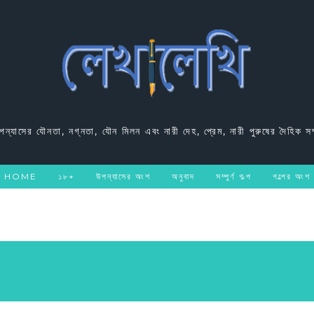
উপন্যাসের যৌনতা, নগ্নতা, যৌন মিলন এবং নারী দেহ, প্রেম, নারী পুরুষের দৈহিক সম
HOME
১৮+
উপন্যাসের অংশ
অনুবাদ
সম্পুর্ণ গল্প
গল্পের অংশ