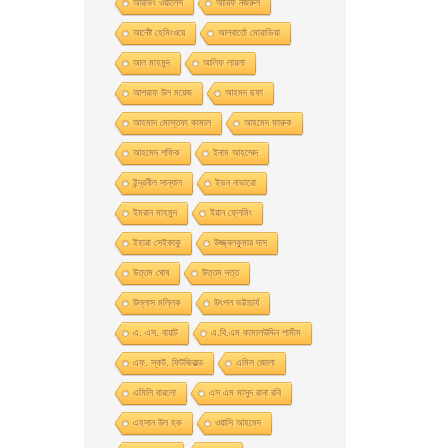
আরভিং ওয়ালেস
আরিফ নজরুল
আর্নেষ্ট হেমিংওয়ে
আলবার্তো মােরাভিয়া
আল মাহমুদ
আলিফ লায়লা
আশরাফ উল ময়েজ
আহমদ ছফা
আহমাদ মোস্তফা কামাল
আহমেদ ফারুক
আহমেদ শফিক
ইনাম আহম্মেদ
ইন্দ্রনীল সান্যাল
ইভন নাভারাে
ইমরান মাহমুদ
ইয়ান ফ্লেমিং
ইহারা সেইকাকু
উজ্জ্বলকুমার দাস
উত্তম ঘােষ
উত্তম দত্ত
উল্লাস মল্লিক
উৎপল ভট্টাচার্য
এ. এস. বায়াট
এ.বি.এম কামালউদ্দিন শামীম
এফ. স্কট. ফিটজিরাল্ড
এমিল জোলা
এমিলি বারলো
এস এম মাসুদ রানা রবি
এহসান উল হক
ওয়াসি আহমেদ