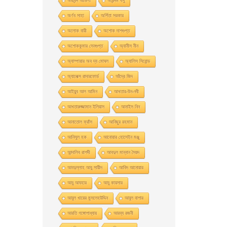
অরবিন্দ আডিগা
অরিন্দম বসু
অর্ণব সাহা
অর্পিতা সরকার
অলোক বারী
অশােক দাশগুপ্ত
অশোককুমার সেনগুপ্ত
অ্যানীস নীন
অ্যাম্পায়ার অব দ্য মােঘল
অ্যালিস সিবােন্ড
অ্যালেক্স রাদারফোর্ড
আঁদ্রে জিদ
আইয়ুব আল আমিন
আখতার-উন-নবী
আখতারুজ্জামান ইলিয়াস
আনাইস নিন
আনাতােল ফ্রাঁস
আনিছুর রহমান
আনিসুল হক
আনোয়ার হোসেইন মঞ্জু
আন্দালিব রাশদী
আবদুল মান্নান সৈয়দ
আবদুল্লাহ আবু সায়ীদ
আবিদ আনোয়ার
আবু আযহার
আবু কায়সার
আবুল খায়ের মুসলেহউদ্দিন
আবুল বাশার
আরতি গঙ্গোপাধ্যায়
আরব্য রজনী