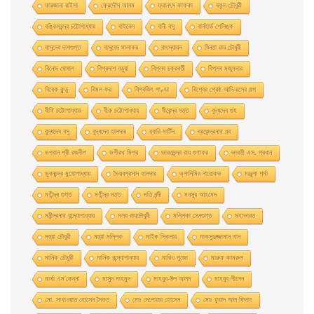
ফারজানা রাইসা
ফেরদৌস আলম
ফ্রানৎস কাফকা
বকুল চৌধুরী
বঙ্কিমচন্দ্র চট্টোপাধ্যায়
বাইবেল
বানী বসু
বার্নহার্ড শেলিঙ্ক
বাসুদেব দাশগুপ্ত
বাসুবেদ মালাকর
বাৎস্যায়ন
বিনতা রায় চৌধুরী
বিনোদ ঘোষাল
বিপ্রদাশ বড়ুয়া
বিপ্লব চক্রবর্তী
বিপ্লব মজুমদার
বিবেক কুন্ডু
বিমল কর
বিশ্বজিৎ পাণ্ডা
বিশ্বের শ্রেষ্ঠ আদি-রসের গল্প
বীথি চট্টোপাধ্যায়
বীরু চট্টোপাধ্যায়
বীরেন্দ্র দত্ত
বুদ্ধদেব গুহ
বুদ্ধদেব বসু
বুদ্ধদেব হালদার
ব্যারি মার্টিন
ব্রজেন্দ্রনাথ ধর
ভগবান শ্রী রজনীশ
ভগীরথ মিশ্র
ভারতচন্দ্র রায় গুণাকর
ভারতী এস. প্রধান
ভুবনচন্দ্র মুখোপাধ্যায়
ভৈরবপ্রসাদ হালদার
ভ্লাদিমির নাবোকভ
মঞ্জুলা শর্মা
মণীন্দ্র গুপ্ত
মণীন্দ্র দত্ত
মতি নন্দী
মনসুর আহমেদ
মনীন্দ্রনাথ বন্দ্যোপাধ্যায়
মলয় রায়চৌধুরী
মল্লিকা সেনগুপ্ত
মহাভারত
মহুয়া চৌধুরী
মহুয়া মল্লিক
মাইক স্কিনার
মাকসুদুজ্জামান খান
মানিক চৌধুরী
মানিক বন্দ্যোপাধ্যায়
মারিও পুজো
মারুফ কামরুল
মার্থা এম'কেন্না
মাসুদ মাহমুদ
মাহবুব-উল আলম
মাহবুব লীলেন
মাে. সাখাওয়াত হােসেন সৈকত
মােঃ দেলােয়ার হােসেন
মােঃ ফুয়াদ আল ফিদাহ