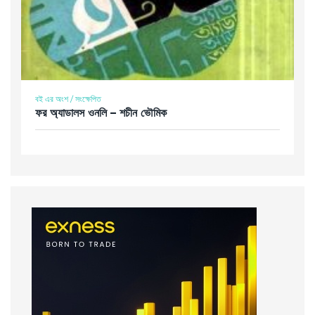
বই এর অংশ / সংক্ষেপিত
ফর অ্যাডালস ওনলি – শচীন ভৌমিক