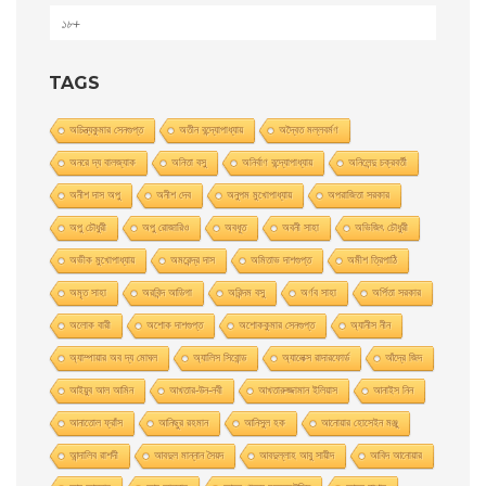
১৮+
TAGS
অচিন্ত্যকুমার সেনগুপ্ত
অতীন বন্দ্যোপাধ্যায়
অদ্বৈত মল্লবর্মণ
অনরে দ্য বালজ্যাক
অনিতা বসু
অনির্বাণ বন্দ্যোপাধ্যায়
অনিলেন্দু চক্রবর্তী
অনীশ দাস অপু
অনীশ দেব
অনুপম মুখোপাধ্যায়
অপরাজিতা সরকার
অপু চৌধুরী
অপু রােজারিও
অবধূত
অবনী সাহা
অভিজিৎ চৌধুরী
অভীক মুখোপাধ্যায়
অমরেন্দ্র দাস
অমিতাভ দাশগুপ্ত
অমীশ ত্রিপাঠি
অমৃত সাহা
অরবিন্দ আডিগা
অরিন্দম বসু
অর্ণব সাহা
অর্পিতা সরকার
অলোক বারী
অশােক দাশগুপ্ত
অশোককুমার সেনগুপ্ত
অ্যানীস নীন
অ্যাম্পায়ার অব দ্য মােঘল
অ্যালিস সিবােন্ড
অ্যালেক্স রাদারফোর্ড
আঁদ্রে জিদ
আইয়ুব আল আমিন
আখতার-উন-নবী
আখতারুজ্জামান ইলিয়াস
আনাইস নিন
আনাতােল ফ্রাঁস
আনিছুর রহমান
আনিসুল হক
আনোয়ার হোসেইন মঞ্জু
আন্দালিব রাশদী
আবদুল মান্নান সৈয়দ
আবদুল্লাহ আবু সায়ীদ
আবিদ আনোয়ার