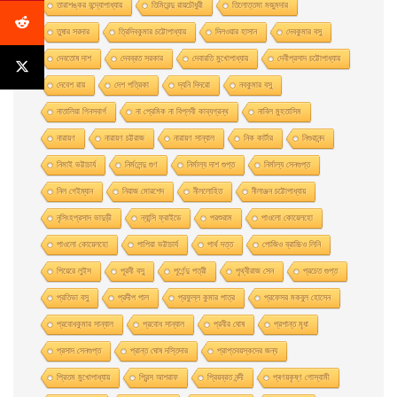
তারাশঙ্কর বন্দ্যোপাধ্যায়
তিমিরেন্দু রায়চৌধুরী
তিলোত্তমা মজুমদার
তুষার সরদার
ত্রিদিবকুমার চট্টোপাধ্যায়
দিলওয়ার হাসান
দেবকুমার বসু
দেবতোষ দাশ
দেবব্রত সরকার
দেবারতি মুখােপাধ্যায়
দেবীপ্রসাদ চট্টোপাধ্যায়
দেবেশ রায়
দেশ পত্রিকা
দ্যনি দিদরো
নবকুমার বসু
নাতালিয়া গিনসবার্গ
না প্রেমিক না বিপ্লবী কাব্যগ্রন্থ
নাবিল মুহতাসিম
নারায়ণ
নারায়ণ চট্টরাজ
নারায়ণ সান্যাল
নিক কার্টার
নিগুরানন্দ
নিমাই ভট্টাচার্য
নির্মলেন্দু গুণ
নির্মাল্য দাশ গুপ্ত
নির্মাল্য সেনগুপ্ত
নিল গেইম্যান
নিয়াজ মোরশেদ
নীললােহিত
নীলাঞ্জন চট্টোপাধ্যায়
নৃসিংহপ্রসাদ ভাদুড়ী
ন্যান্সি ফ্রাইডে
পরশুরাম
পাওলাে কোয়েলহাে
পাওলাে কোয়েলহো
পাপিয়া ভট্টাচার্য
পার্থ দত্ত
পােজিও ব্রাচ্চিও লিনি
পিয়েরে লুইস
পূরবী বসু
পূর্ণেন্দু পত্রী
পৃথ্বীরাজ সেন
প্রচেত গুপ্ত
প্রতিভা বসু
প্রদীপ পাল
প্রফুল্ল কুমার পাত্র
প্রফেসর মকবুল হােসেন
প্রবােধকুমার সান্যাল
প্রবােধ সান্যাল
প্রবীর ঘােষ
প্রশান্ত মৃধা
প্রসাদ সেনগুপ্ত
প্রান্ত ঘোষ দস্তিদার
প্রাপ্তবয়স্কদের জন্য
প্রিতম মুখোপাধ্যায়
প্রিন্স আশরাফ
প্রিয়ব্রত নন্দী
প্ৰণয়কৃষ্ণ গোস্বামী