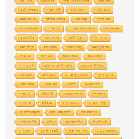
আবু আযহার
আবু কায়সার
আবুল খায়ের মুসলেহউদ্দিন
আবুল বাশার
আরতি গঙ্গোপাধ্যায়
আরব্য রজনী
আরভিং ওয়ালেস
আরিফ নজরুল
আর্নেষ্ট হেমিংওয়ে
আলবার্তো মােরাভিয়া
আল মাহমুদ
আলিফ লায়লা
আশরাফ উল ময়েজ
আহমদ ছফা
আহমাদ মোস্তফা কামাল
আহমেদ ফারুক
আহমেদ শফিক
ইনাম আহম্মেদ
ইন্দ্রনীল সান্যাল
ইভন নাভারাে
ইমরান মাহমুদ
ইয়ান ফ্লেমিং
ইহারা সেইকাকু
উজ্জ্বলকুমার দাস
উত্তম ঘােষ
উত্তম দত্ত
উল্লাস মল্লিক
উৎপল ভট্টাচার্য
এ. এস. বায়াট
এ.বি.এম কামালউদ্দিন শামীম
এফ. স্কট. ফিটজিরাল্ড
এমিল জোলা
এমিলি বারলো
এস এম মাসুদ রানা রবি
এহসান উল হক
ওয়াসি আহমেদ
ওয়াহিদ রেজা
ওয়েস্টার্ন
কঙ্কাবতী দত্ত
কবিতা সিংহ
কবীর চৌধুরী
কমলকুমার মজুমদার
কমলেশ রায়
কমলেশ রায়
কলিকৌতুক
কল্যাণ মজুমদার
কল্লোল সেনগুপ্ত
কাওয়াবাতা ইয়াসুমারী
কাজী এহসান উল্লাহ
কাজী জহুরুল হক
কাবেরী রায়চৌধুরী
কালিদাস
কিরণ শঙ্কর মৈত্র
কিশোরী শাস্ত্রী
কুণাল ঘোষ
কৃষ্ণকলি চক্রবর্তী
কৃষ্ণদ্বৈপায়ন ব্যাস
কৃষ্ণেন্দু মুখােপাধ্যায়