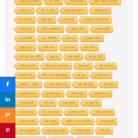
কৃষ্ণেন্দু মুখোপাধ্যায়
কেন ফলেট
কৌশিক জামান
ক্যারল ব্রাউন জেইনওয়ে
খুশবন্ত সিং
গাই এন. স্মিথ
গিয়ােভানি বােকাসিও
গিলিয়ান ফ্লিন
গী দ্য মপাসাঁ
গুন্টার গ্রাস
গে ট্যালেসি
গেব্রিয়েল গার্সিয়া মার্কেজ
গৌতম গুপ্ত
গৌতম ঘোষদস্তিদার
গ্রাহাম সুইফট
ঘনশ্যাম চৌধুরী
চন্দন চক্রবর্তী
চাক পালানিউক
চারু হক
চিত্ররঞ্জন মাইতি
চিনুয়া আচেবে
চিরঞ্জীব সেন
চেতন ভগত
জন ফিলিপ
জর্জ আর. আর. মার্টিন
জর্জ মুর
জর্জ হারবাট
জাঁ পল সার্ত্র
জাকির তালুকদার
জিয়াকোমাে ক্যাসানােভা
জিয়া হাশান
জীন পি স্যাসন
জীবনানন্দ দাশ
জীমত কান্তি বন্দ্যোপাধ্যায়
জে. উড
জেওফ্রি চসার
জেফরি কে. গার্ডনার
জেমস হ্যাডলী চেজ
জেসি মেরী কুইয়া
জো নেসবো
জোসেফিন বেকার
জ্যাকলিন সুসান
জ্যাকি কলিন্স
জ্যোতিলাল দাস
ঝিলম ত্রিবেদী
টমাস মান
টমাস হ্যারিস
ডঃ অতুল সুর
ডঃ দীপক চন্দ্র
ডি. এইচ. লরেন্স
ডেকামেরন টেলস
ডেভিড বালড্যাচি
ডেভিড বালদাশি
ড্যান ব্রাউন
তছলিম হোসেন হাওলাদার
তন্ময় চক্রবর্তী
তন্ময় বন্দ্যোপাধ্যায়
তরুণ কুমার ভাদুড়ী
তসলিমা নাসরিন
তাপস রায়