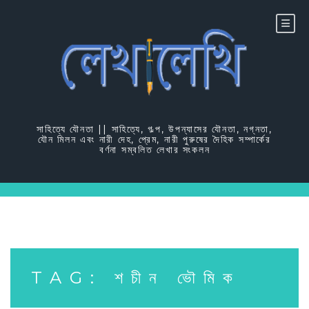
Skip
to
content
সাহিত্যে যৌনতা || সাহিত্যে, গল্প, উপন্যাসের যৌনতা, নগ্নতা,
যৌন মিলন এবং নারী দেহ, প্রেম, নারী পুরুষের দৈহিক সম্পার্কের
বর্ণনা সম্বলিত লেখার সংকলন
TAG:
শচীন ভৌমিক