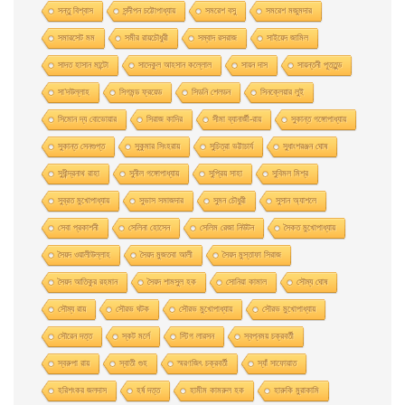
সন্তু বিশ্বাস
সন্দীপন চট্টোপাধ্যায়
সমরেশ বসু
সমরেশ মজুমদার
সমারসেট মম
সমীর রায়চৌধুরী
সম্বাদ রসরাজ
সাইয়েদ জামিল
সাদত হাসান মান্টো
সাদেকুল আহসান কল্লোল
সায়ন দাস
সায়ন্তনী পূততুন্ড
সা’দউল্লাহ
সিগমন্ড ফ্রয়েড
সিডনি শেলডন
সিনক্লেয়ার লুই
সিমোন দ্য বোভোয়ার
সিরাজ কাদির
সীমা ব্যানার্জী-রায়
সুকান্ত গঙ্গোপাধ্যায়
সুকান্ত সেনগুপ্ত
সুকুমার সিংহরায়
সুচিত্রা ভট্টাচার্য
সুধাংশরঞ্জন ঘোষ
সুধীন্দ্রনাথ রাহা
সুনীল গঙ্গোপাধ্যায়
সুপ্রিয় সাহা
সুবিমল মিশ্র
সুব্রত মুখোপাধ্যায়
সুভাস সমাজদার
সুমন চৌধুরী
সুসান অ্যাশলে
সেবা প্রকাশনী
সেলিনা হােসেন
সেলিম রেজা নিউটন
সৈকত মুখোপাধ্যায়
সৈয়দ ওয়ালীউল্লাহ
সৈয়দ মুজতবা আলী
সৈয়দ মুস্তাফা সিরাজ
সৈয়দ আতিকুর রহমান
সৈয়দ শামসুল হক
সোনিয়া কামাল
সৌম্য ঘােষ
সৌম্য রায়
সৌরভ ঘটক
সৌরভ মুখােপাধ্যায়
সৌরভ মুখোপাধ্যায়
সৌরেন দত্ত
স্কট মর্লে
স্টিগ লারসন
স্বপ্নময় চক্রবর্তী
স্বরুপা রায়
স্বাতী গুহ
স্মরণজিৎ চক্রবর্তী
স্যাঁ সাফোয়াত
হরিশংকর জলদাস
হর্ষ দত্ত
হামীম কামরুল হক
হারুকি মুরাকামি