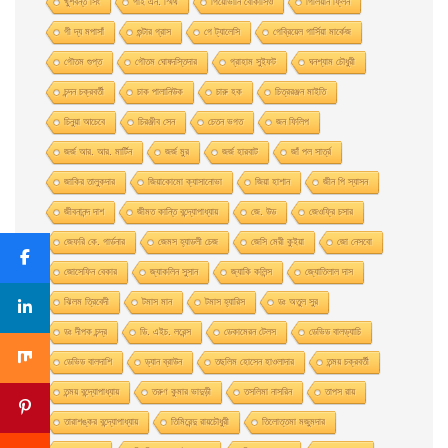
খুশবন্ত সিং
গাই এন. স্মিথ
গিয়ােভানি বােকাসিও
গিলিয়ান ফ্লিন
গী দ্য মপাসাঁ
গুন্টার গ্রাস
গে ট্যালেসি
গেব্রিয়েল গার্সিয়া মার্কেজ
গৌতম গুপ্ত
গৌতম ঘোষদস্তিদার
গ্রাহাম সুইফট
ঘনশ্যাম চৌধুরী
চন্দন চক্রবর্তী
চাক পালানিউক
চারু হক
চিত্ররঞ্জন মাইতি
চিনুয়া আচেবে
চিরঞ্জীব সেন
চেতন ভগত
জন ফিলিপ
জর্জ আর. আর. মার্টিন
জর্জ মুর
জর্জ হারবাট
জাঁ পল সার্ত্র
জাকির তালুকদার
জিয়াকোমাে ক্যাসানােভা
জিয়া হাশান
জীন পি স্যাসন
জীবনানন্দ দাশ
জীমত কান্তি বন্দ্যোপাধ্যায়
জে. উড
জেওফ্রি চসার
জেফরি কে. গার্ডনার
জেমস হ্যাডলী চেজ
জেসি মেরী কুইয়া
জো নেসবো
জোসেফিন বেকার
জ্যাকলিন সুসান
জ্যাকি কলিন্স
জ্যোতিলাল দাস
ঝিলম ত্রিবেদী
টমাস মান
টমাস হ্যারিস
ডঃ অতুল সুর
ডঃ দীপক চন্দ্র
ডি. এইচ. লরেন্স
ডেকামেরন টেলস
ডেভিড বালড্যাচি
ডেভিড বালদাশি
ড্যান ব্রাউন
তছলিম হোসেন হাওলাদার
তন্ময় চক্রবর্তী
তন্ময় বন্দ্যোপাধ্যায়
তরুণ কুমার ভাদুড়ী
তসলিমা নাসরিন
তাপস রায়
তারাশঙ্কর বন্দ্যোপাধ্যায়
তিমিরেন্দু রায়চৌধুরী
তিলোত্তমা মজুমদার