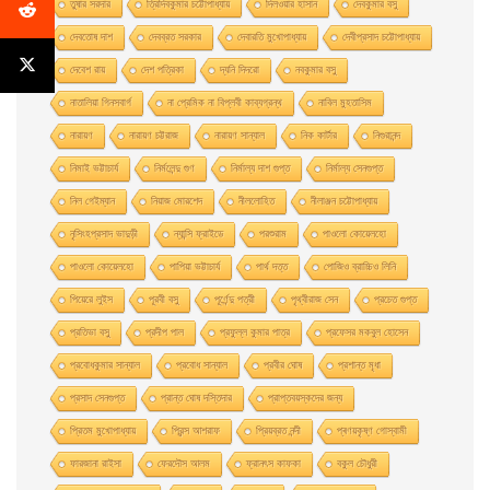
তুষার সরদার
ত্রিদিবকুমার চট্টোপাধ্যায়
দিলওয়ার হাসান
দেবকুমার বসু
দেবতোষ দাশ
দেবব্রত সরকার
দেবারতি মুখােপাধ্যায়
দেবীপ্রসাদ চট্টোপাধ্যায়
দেবেশ রায়
দেশ পত্রিকা
দ্যনি দিদরো
নবকুমার বসু
নাতালিয়া গিনসবার্গ
না প্রেমিক না বিপ্লবী কাব্যগ্রন্থ
নাবিল মুহতাসিম
নারায়ণ
নারায়ণ চট্টরাজ
নারায়ণ সান্যাল
নিক কার্টার
নিগুরানন্দ
নিমাই ভট্টাচার্য
নির্মলেন্দু গুণ
নির্মাল্য দাশ গুপ্ত
নির্মাল্য সেনগুপ্ত
নিল গেইম্যান
নিয়াজ মোরশেদ
নীললােহিত
নীলাঞ্জন চট্টোপাধ্যায়
নৃসিংহপ্রসাদ ভাদুড়ী
ন্যান্সি ফ্রাইডে
পরশুরাম
পাওলাে কোয়েলহাে
পাওলাে কোয়েলহো
পাপিয়া ভট্টাচার্য
পার্থ দত্ত
পােজিও ব্রাচ্চিও লিনি
পিয়েরে লুইস
পূরবী বসু
পূর্ণেন্দু পত্রী
পৃথ্বীরাজ সেন
প্রচেত গুপ্ত
প্রতিভা বসু
প্রদীপ পাল
প্রফুল্ল কুমার পাত্র
প্রফেসর মকবুল হােসেন
প্রবােধকুমার সান্যাল
প্রবােধ সান্যাল
প্রবীর ঘােষ
প্রশান্ত মৃধা
প্রসাদ সেনগুপ্ত
প্রান্ত ঘোষ দস্তিদার
প্রাপ্তবয়স্কদের জন্য
প্রিতম মুখোপাধ্যায়
প্রিন্স আশরাফ
প্রিয়ব্রত নন্দী
প্ৰণয়কৃষ্ণ গোস্বামী
ফারজানা রাইসা
ফেরদৌস আলম
ফ্রানৎস কাফকা
বকুল চৌধুরী