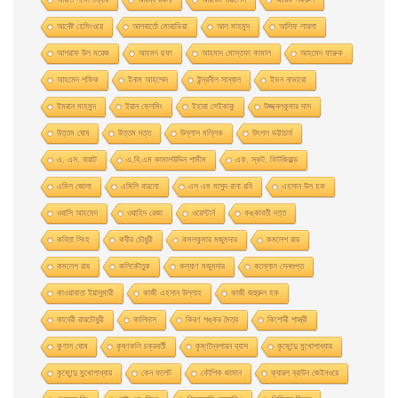
আর্নেষ্ট হেমিংওয়ে
আলবার্তো মােরাভিয়া
আল মাহমুদ
আলিফ লায়লা
আশরাফ উল ময়েজ
আহমদ ছফা
আহমাদ মোস্তফা কামাল
আহমেদ ফারুক
আহমেদ শফিক
ইনাম আহম্মেদ
ইন্দ্রনীল সান্যাল
ইভন নাভারাে
ইমরান মাহমুদ
ইয়ান ফ্লেমিং
ইহারা সেইকাকু
উজ্জ্বলকুমার দাস
উত্তম ঘােষ
উত্তম দত্ত
উল্লাস মল্লিক
উৎপল ভট্টাচার্য
এ. এস. বায়াট
এ.বি.এম কামালউদ্দিন শামীম
এফ. স্কট. ফিটজিরাল্ড
এমিল জোলা
এমিলি বারলো
এস এম মাসুদ রানা রবি
এহসান উল হক
ওয়াসি আহমেদ
ওয়াহিদ রেজা
ওয়েস্টার্ন
কঙ্কাবতী দত্ত
কবিতা সিংহ
কবীর চৌধুরী
কমলকুমার মজুমদার
কমলেশ রায়
কমলেশ রায়
কলিকৌতুক
কল্যাণ মজুমদার
কল্লোল সেনগুপ্ত
কাওয়াবাতা ইয়াসুমারী
কাজী এহসান উল্লাহ
কাজী জহুরুল হক
কাবেরী রায়চৌধুরী
কালিদাস
কিরণ শঙ্কর মৈত্র
কিশোরী শাস্ত্রী
কুণাল ঘোষ
কৃষ্ণকলি চক্রবর্তী
কৃষ্ণদ্বৈপায়ন ব্যাস
কৃষ্ণেন্দু মুখােপাধ্যায়
কৃষ্ণেন্দু মুখোপাধ্যায়
কেন ফলেট
কৌশিক জামান
ক্যারল ব্রাউন জেইনওয়ে