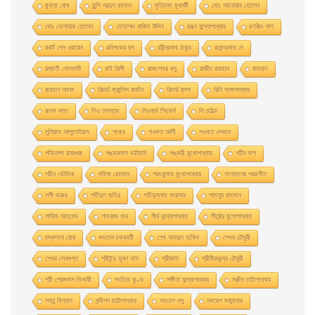
মুক্তা ঘোষ
মুন্সি আব্দুল রহমান
মৃত্তিকা মুখার্জী
মোঃ আনোয়ার হোসেন
মোঃ দেলোয়ার হােসেন
মোহাম্মদ নাজিম উদ্দিন
রঞ্জন বন্দ্যোপাধ্যায়
রণজিৎ দাশ
রবার্ট পেন ওয়ারেন
রবিশংকর বল
রবীন্দ্রনাথ ঠাকুর
রমেন্দ্রনাথ দে
রম্যাণী গোস্বামী
রাই শিল্পী
রাজশেখর বসু
রাজীব রায়হান
রামায়ণ
রায়হান আলম
রিচার্ড ফ্রান্সিস বারটন
রিচার্ড হুগস
রিনি গঙ্গোপাধ্যায়
রূপক সাহা
লিও তলস্তয়
লিওনার্ড স্মিথের্স
লি চাইল্ড
লুসিয়াস আপুলেইয়াস
শংকর
শওকত আলী
শওকত ওসমান
শক্তিপদ রাজগুরু
শঙ্করলাল ভট্টাচার্য
শঙ্করী মুখােপাধ্যায়
শচীন দাশ
শচীন ভৌমিক
শফিক রেহমান
শরৎকুমার মুখোপাধ্যায়
শলোমনের পরমগীত
শশী থারুর
শহীদুল জহির
শহীদুল্লাহ কায়সার
শামসুর রাহমান
শামিম আহমেদ
শাহবাজ খান
শীর্ষ বন্দ্যোপাধ্যায়
শীর্ষেন্দু মুখোপাধ্যায়
শুদ্ধসত্ব ঘোষ
শুভদেব চক্রবর্তী
শেখ আবদুল হাকিম
শেখর চৌধুরী
শেখর সেনগুপ্ত
শ্রীইন্দু ভূষণ দাস
শ্রীজাত
শ্রীনীরদচন্দ্র চৌধুরী
শ্রী প্রেমদাস ভিখারী
সংহিতা কুণ্ড
সঙ্গীতা বন্দ্যোপাধ্যায়
সঞ্জীব চট্টোপাধ্যায়
সন্তু বিশ্বাস
সন্দীপন চট্টোপাধ্যায়
সমরেশ বসু
সমরেশ মজুমদার