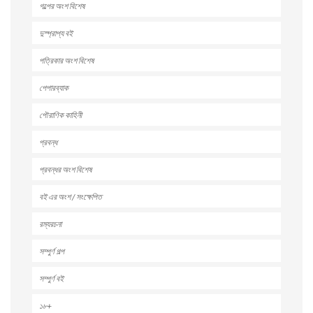
গল্পের অংশ বিশেষ
দুস্প্রাপ্য বই
পত্রিকার অংশ বিশেষ
পেপারব্যাক
পৌরাণিক কাহিনী
প্রবন্ধ
প্রবন্ধর অংশ বিশেষ
বই এর অংশ / সংক্ষেপিত
রম্যরচনা
সম্পুর্ণ গল্প
সম্পুর্ণ বই
১৮+