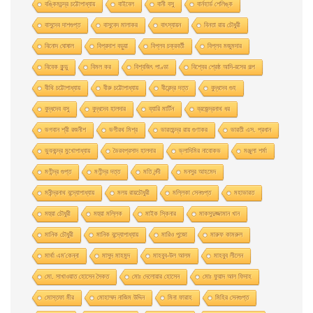
বঙ্কিমচন্দ্র চট্টোপাধ্যায়
বাইবেল
বানী বসু
বার্নহার্ড শেলিঙ্ক
বাসুদেব দাশগুপ্ত
বাসুবেদ মালাকর
বাৎস্যায়ন
বিনতা রায় চৌধুরী
বিনোদ ঘোষাল
বিপ্রদাশ বড়ুয়া
বিপ্লব চক্রবর্তী
বিপ্লব মজুমদার
বিবেক কুন্ডু
বিমল কর
বিশ্বজিৎ পাণ্ডা
বিশ্বের শ্রেষ্ঠ আদি-রসের গল্প
বীথি চট্টোপাধ্যায়
বীরু চট্টোপাধ্যায়
বীরেন্দ্র দত্ত
বুদ্ধদেব গুহ
বুদ্ধদেব বসু
বুদ্ধদেব হালদার
ব্যারি মার্টিন
ব্রজেন্দ্রনাথ ধর
ভগবান শ্রী রজনীশ
ভগীরথ মিশ্র
ভারতচন্দ্র রায় গুণাকর
ভারতী এস. প্রধান
ভুবনচন্দ্র মুখোপাধ্যায়
ভৈরবপ্রসাদ হালদার
ভ্লাদিমির নাবোকভ
মঞ্জুলা শর্মা
মণীন্দ্র গুপ্ত
মণীন্দ্র দত্ত
মতি নন্দী
মনসুর আহমেদ
মনীন্দ্রনাথ বন্দ্যোপাধ্যায়
মলয় রায়চৌধুরী
মল্লিকা সেনগুপ্ত
মহাভারত
মহুয়া চৌধুরী
মহুয়া মল্লিক
মাইক স্কিনার
মাকসুদুজ্জামান খান
মানিক চৌধুরী
মানিক বন্দ্যোপাধ্যায়
মারিও পুজো
মারুফ কামরুল
মার্থা এম'কেন্না
মাসুদ মাহমুদ
মাহবুব-উল আলম
মাহবুব লীলেন
মাে. সাখাওয়াত হােসেন সৈকত
মােঃ দেলােয়ার হােসেন
মােঃ ফুয়াদ আল ফিদাহ
মােস্তফা মীর
মােহাম্মদ নাজিম উদ্দিন
মিনা ফারাহ
মিহির সেনগুপ্ত