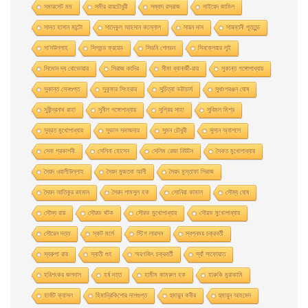
সমারসেট মম
সমীর রায়চৌধুরী
সম্বাদ রসরাজ
সাইয়েদ জামিল
সাদত হাসান মান্টো
সাদেকুল আহসান কল্লোল
সায়ন দাস
সায়ন্তনী পূততুন্ড
সা’দউল্লাহ
সিগমন্ড ফ্রয়েড
সিডনি শেলডন
সিনক্লেয়ার লুই
সিমোন দ্য বোভোয়ার
সিরাজ কাদির
সীমা ব্যানার্জী-রায়
সুকান্ত গঙ্গোপাধ্যায়
সুকান্ত সেনগুপ্ত
সুকুমার সিংহরায়
সুচিত্রা ভট্টাচার্য
সুধাংশরঞ্জন ঘোষ
সুধীন্দ্রনাথ রাহা
সুনীল গঙ্গোপাধ্যায়
সুপ্রিয় সাহা
সুবিমল মিশ্র
সুব্রত মুখোপাধ্যায়
সুভাস সমাজদার
সুমন চৌধুরী
সুসান অ্যাশলে
সেবা প্রকাশনী
সেলিনা হােসেন
সেলিম রেজা নিউটন
সৈকত মুখোপাধ্যায়
সৈয়দ ওয়ালীউল্লাহ
সৈয়দ মুজতবা আলী
সৈয়দ মুস্তাফা সিরাজ
সৈয়দ আতিকুর রহমান
সৈয়দ শামসুল হক
সোনিয়া কামাল
সৌম্য ঘােষ
সৌম্য রায়
সৌরভ ঘটক
সৌরভ মুখােপাধ্যায়
সৌরভ মুখোপাধ্যায়
সৌরেন দত্ত
স্কট মর্লে
স্টিগ লারসন
স্বপ্নময় চক্রবর্তী
স্বরুপা রায়
স্বাতী গুহ
স্মরণজিৎ চক্রবর্তী
স্যাঁ সাফোয়াত
হরিশংকর জলদাস
হর্ষ দত্ত
হামীম কামরুল হক
হারুকি মুরাকামি
হার্বাট ক্যাসল
হিমাদ্রিকিশাের দাশগুপ্ত
হুমায়ুন কবীর
হুমায়ূন আহমেদ