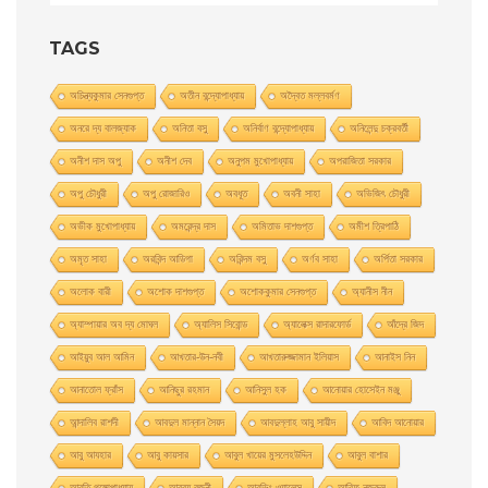
TAGS
অচিন্ত্যকুমার সেনগুপ্ত
অতীন বন্দ্যোপাধ্যায়
অদ্বৈত মল্লবর্মণ
অনরে দ্য বালজ্যাক
অনিতা বসু
অনির্বাণ বন্দ্যোপাধ্যায়
অনিলেন্দু চক্রবর্তী
অনীশ দাস অপু
অনীশ দেব
অনুপম মুখোপাধ্যায়
অপরাজিতা সরকার
অপু চৌধুরী
অপু রােজারিও
অবধূত
অবনী সাহা
অভিজিৎ চৌধুরী
অভীক মুখোপাধ্যায়
অমরেন্দ্র দাস
অমিতাভ দাশগুপ্ত
অমীশ ত্রিপাঠি
অমৃত সাহা
অরবিন্দ আডিগা
অরিন্দম বসু
অর্ণব সাহা
অর্পিতা সরকার
অলোক বারী
অশােক দাশগুপ্ত
অশোককুমার সেনগুপ্ত
অ্যানীস নীন
অ্যাম্পায়ার অব দ্য মােঘল
অ্যালিস সিবােন্ড
অ্যালেক্স রাদারফোর্ড
আঁদ্রে জিদ
আইয়ুব আল আমিন
আখতার-উন-নবী
আখতারুজ্জামান ইলিয়াস
আনাইস নিন
আনাতােল ফ্রাঁস
আনিছুর রহমান
আনিসুল হক
আনোয়ার হোসেইন মঞ্জু
আন্দালিব রাশদী
আবদুল মান্নান সৈয়দ
আবদুল্লাহ আবু সায়ীদ
আবিদ আনোয়ার
আবু আযহার
আবু কায়সার
আবুল খায়ের মুসলেহউদ্দিন
আবুল বাশার
আরতি গঙ্গোপাধ্যায়
আরব্য রজনী
আরভিং ওয়ালেস
আরিফ নজরুল