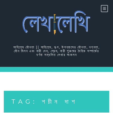
Skip
to
content
সাহিত্যে যৌনতা || সাহিত্যে, গল্প, উপন্যাসের যৌনতা, নগ্নতা,
যৌন মিলন এবং নারী দেহ, প্রেম, নারী পুরুষের দৈহিক সম্পার্কের
বর্ণনা সম্বলিত লেখার সংকলন
TAG:
শচীন দাশ