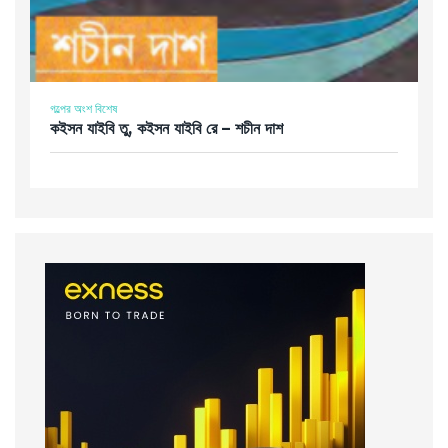
গল্পের অংশ বিশেষ
কইসন যাইবি তু, কইসন যাইবি রে – শচীন দাশ