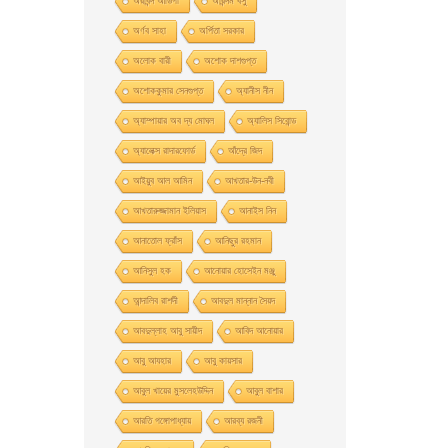
অরবিন্দ আডিগা
অরিন্দম বসু
অর্ণব সাহা
অর্পিতা সরকার
অলোক বারী
অশােক দাশগুপ্ত
অশোককুমার সেনগুপ্ত
অ্যানীস নীন
অ্যাম্পায়ার অব দ্য মােঘল
অ্যালিস সিবােন্ড
অ্যালেক্স রাদারফোর্ড
আঁদ্রে জিদ
আইয়ুব আল আমিন
আখতার-উন-নবী
আখতারুজ্জামান ইলিয়াস
আনাইস নিন
আনাতােল ফ্রাঁস
আনিছুর রহমান
আনিসুল হক
আনোয়ার হোসেইন মঞ্জু
আন্দালিব রাশদী
আবদুল মান্নান সৈয়দ
আবদুল্লাহ আবু সায়ীদ
আবিদ আনোয়ার
আবু আযহার
আবু কায়সার
আবুল খায়ের মুসলেহউদ্দিন
আবুল বাশার
আরতি গঙ্গোপাধ্যায়
আরব্য রজনী