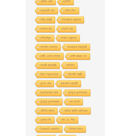
ওয়াহিদ রেজা
ওয়েস্টার্ন
কঙ্কাবতী দত্ত
কবিতা সিংহ
কবীর চৌধুরী
কমলকুমার মজুমদার
কমলেশ রায়
কমলেশ রায়
কলিকৌতুক
কল্যাণ মজুমদার
কল্লোল সেনগুপ্ত
কাওয়াবাতা ইয়াসুমারী
কাজী এহসান উল্লাহ
কাজী জহুরুল হক
কাবেরী রায়চৌধুরী
কালিদাস
কিরণ শঙ্কর মৈত্র
কিশোরী শাস্ত্রী
কুণাল ঘোষ
কৃষ্ণকলি চক্রবর্তী
কৃষ্ণদ্বৈপায়ন ব্যাস
কৃষ্ণেন্দু মুখােপাধ্যায়
কৃষ্ণেন্দু মুখোপাধ্যায়
কেন ফলেট
কৌশিক জামান
ক্যারল ব্রাউন জেইনওয়ে
খুশবন্ত সিং
গাই এন. স্মিথ
গিয়ােভানি বােকাসিও
গিলিয়ান ফ্লিন