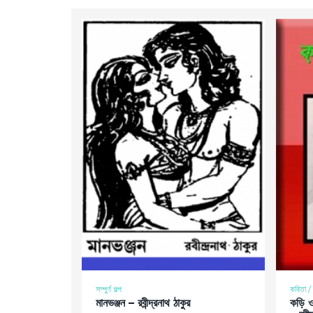
সম্পুর্ণ গল্প
কবিতা / 
মানভঞ্জন – রবীন্দ্রনাথ ঠাকুর
কড়ি 