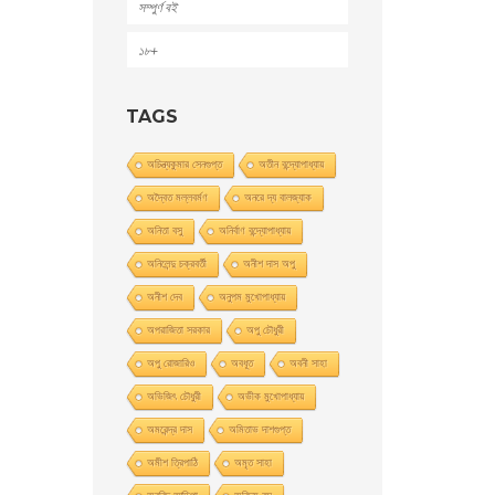
সম্পুর্ণ বই
১৮+
TAGS
অচিন্ত্যকুমার সেনগুপ্ত
অতীন বন্দ্যোপাধ্যায়
অদ্বৈত মল্লবর্মণ
অনরে দ্য বালজ্যাক
অনিতা বসু
অনির্বাণ বন্দ্যোপাধ্যায়
অনিলেন্দু চক্রবর্তী
অনীশ দাস অপু
অনীশ দেব
অনুপম মুখোপাধ্যায়
অপরাজিতা সরকার
অপু চৌধুরী
অপু রােজারিও
অবধূত
অবনী সাহা
অভিজিৎ চৌধুরী
অভীক মুখোপাধ্যায়
অমরেন্দ্র দাস
অমিতাভ দাশগুপ্ত
অমীশ ত্রিপাঠি
অমৃত সাহা