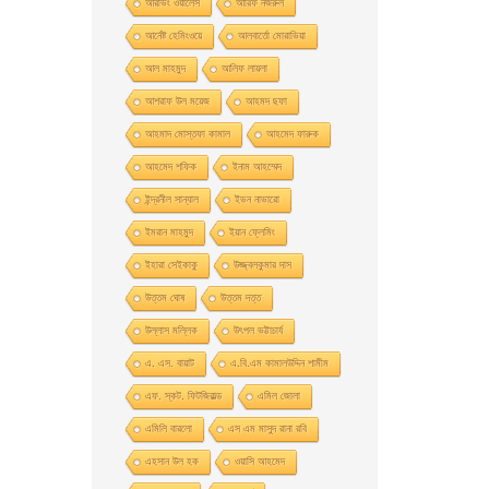
আরভিং ওয়ালেস
আরিফ নজরুল
আর্নেষ্ট হেমিংওয়ে
আলবার্তো মােরাভিয়া
আল মাহমুদ
আলিফ লায়লা
আশরাফ উল ময়েজ
আহমদ ছফা
আহমাদ মোস্তফা কামাল
আহমেদ ফারুক
আহমেদ শফিক
ইনাম আহম্মেদ
ইন্দ্রনীল সান্যাল
ইভন নাভারাে
ইমরান মাহমুদ
ইয়ান ফ্লেমিং
ইহারা সেইকাকু
উজ্জ্বলকুমার দাস
উত্তম ঘােষ
উত্তম দত্ত
উল্লাস মল্লিক
উৎপল ভট্টাচার্য
এ. এস. বায়াট
এ.বি.এম কামালউদ্দিন শামীম
এফ. স্কট. ফিটজিরাল্ড
এমিল জোলা
এমিলি বারলো
এস এম মাসুদ রানা রবি
এহসান উল হক
ওয়াসি আহমেদ