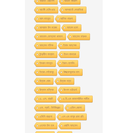
আরভিং ওয়ালেস
আরিফ নজরুল
আর্নেষ্ট হেমিংওয়ে
আলবার্তো মােরাভিয়া
আল মাহমুদ
আলিফ লায়লা
আশরাফ উল ময়েজ
আহমদ ছফা
আহমাদ মোস্তফা কামাল
আহমেদ ফারুক
আহমেদ শফিক
ইনাম আহম্মেদ
ইন্দ্রনীল সান্যাল
ইভন নাভারাে
ইমরান মাহমুদ
ইয়ান ফ্লেমিং
ইহারা সেইকাকু
উজ্জ্বলকুমার দাস
উত্তম ঘােষ
উত্তম দত্ত
উল্লাস মল্লিক
উৎপল ভট্টাচার্য
এ. এস. বায়াট
এ.বি.এম কামালউদ্দিন শামীম
এফ. স্কট. ফিটজিরাল্ড
এমিল জোলা
এমিলি বারলো
এস এম মাসুদ রানা রবি
এহসান উল হক
ওয়াসি আহমেদ