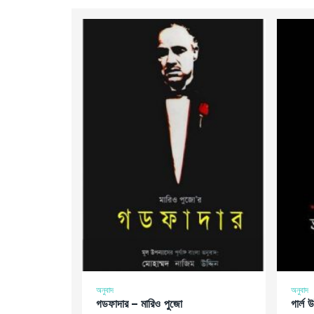
অনুবাদ
অনুবাদ
গডফাদার – মারিও পুজো
গার্ল 