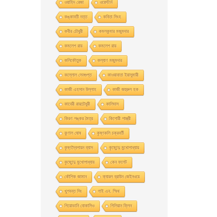
ওয়াহিদ রেজা
ওয়েস্টার্ন
কঙ্কাবতী দত্ত
কবিতা সিংহ
কবীর চৌধুরী
কমলকুমার মজুমদার
কমলেশ রায়
কমলেশ রায়
কলিকৌতুক
কল্যাণ মজুমদার
কল্লোল সেনগুপ্ত
কাওয়াবাতা ইয়াসুমারী
কাজী এহসান উল্লাহ
কাজী জহুরুল হক
কাবেরী রায়চৌধুরী
কালিদাস
কিরণ শঙ্কর মৈত্র
কিশোরী শাস্ত্রী
কুণাল ঘোষ
কৃষ্ণকলি চক্রবর্তী
কৃষ্ণদ্বৈপায়ন ব্যাস
কৃষ্ণেন্দু মুখােপাধ্যায়
কৃষ্ণেন্দু মুখোপাধ্যায়
কেন ফলেট
কৌশিক জামান
ক্যারল ব্রাউন জেইনওয়ে
খুশবন্ত সিং
গাই এন. স্মিথ
গিয়ােভানি বােকাসিও
গিলিয়ান ফ্লিন