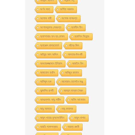
অরবিন্দ আডিগা
অরিন্দম বসু
অর্ণব সাহা
অর্পিতা সরকার
অলোক বারী
অশােক দাশগুপ্ত
অশোককুমার সেনগুপ্ত
অ্যানীস নীন
অ্যাম্পায়ার অব দ্য মােঘল
অ্যালিস সিবােন্ড
অ্যালেক্স রাদারফোর্ড
আঁদ্রে জিদ
আইয়ুব আল আমিন
আখতার-উন-নবী
আখতারুজ্জামান ইলিয়াস
আনাইস নিন
আনাতােল ফ্রাঁস
আনিছুর রহমান
আনিসুল হক
আনোয়ার হোসেইন মঞ্জু
আন্দালিব রাশদী
আবদুল মান্নান সৈয়দ
আবদুল্লাহ আবু সায়ীদ
আবিদ আনোয়ার
আবু আযহার
আবু কায়সার
আবুল খায়ের মুসলেহউদ্দিন
আবুল বাশার
আরতি গঙ্গোপাধ্যায়
আরব্য রজনী