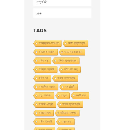
সম্পুর্ণ বই
১৮+
TAGS
অচিন্ত্যকুমার সেনগুপ্ত
অতীন বন্দ্যোপাধ্যায়
অদ্বৈত মল্লবর্মণ
অনরে দ্য বালজ্যাক
অনিতা বসু
অনির্বাণ বন্দ্যোপাধ্যায়
অনিলেন্দু চক্রবর্তী
অনীশ দাস অপু
অনীশ দেব
অনুপম মুখোপাধ্যায়
অপরাজিতা সরকার
অপু চৌধুরী
অপু রােজারিও
অবধূত
অবনী সাহা
অভিজিৎ চৌধুরী
অভীক মুখোপাধ্যায়
অমরেন্দ্র দাস
অমিতাভ দাশগুপ্ত
অমীশ ত্রিপাঠি
অমৃত সাহা