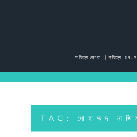
Skip
to
content
সাহিত্যে যৌনতা || সাহিত্যে, গল্প, 
TAG:
মােহাম্মদ নাজ