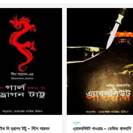
অনুবাদ
উইথ দি ড্রাগন টাটু – স্টিগ লারসন
এ্যাবসলিউট পাওয়ার – ডেভিড বালদাশি