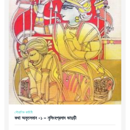
পৌরাণিক কাহিনী
কথা অমৃতসমান -১ – নৃসিংহপ্রসাদ ভাদুড়ী