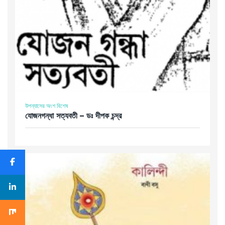
উপন্যাসের অংশ বিশেষ
যােজনগন্ধা সত্যবতী – ডঃ দীপক চন্দ্র