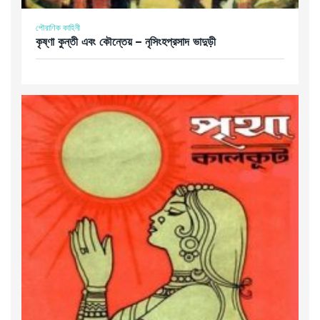
পৌরাণিক কাহিনী
কৃষ্ণা কুন্তী এবং কৌন্তেয় – নৃসিংহপ্রসাদ ভাদুড়ী