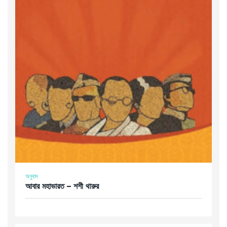
অনুবাদ
আবার মহাভারত – শশী থারুর