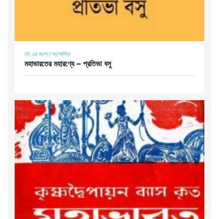
বই এর অংশ / সংক্ষেপিত
মহাভারতের মহারণ্যে – প্রতিভা বসু