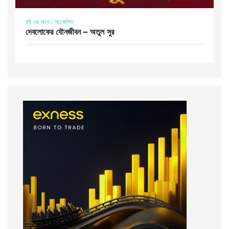
বই এর অংশ / সংক্ষেপিত
দেবলোকের যৌনজীবন – অতুল সুর