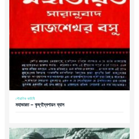
পৌরাণিক কাহিনী
মহাভারত – কৃষ্ণদ্বৈপায়ন ব্যাস