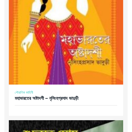
পৌরাণিক কাহিনী
মহাভারতের অষ্টাদশী – নৃসিংহপ্রসাদ ভাদুড়ী