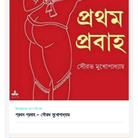
উপন্যাসের অংশ বিশেষ
প্রথম প্রবাহ – সৌরভ মুখােপাধ্যায়