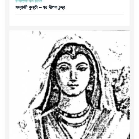
উপন্যাসের অংশ বিশেষ
সম্রাজ্ঞী কুন্তী – ডঃ দীপক চন্দ্র