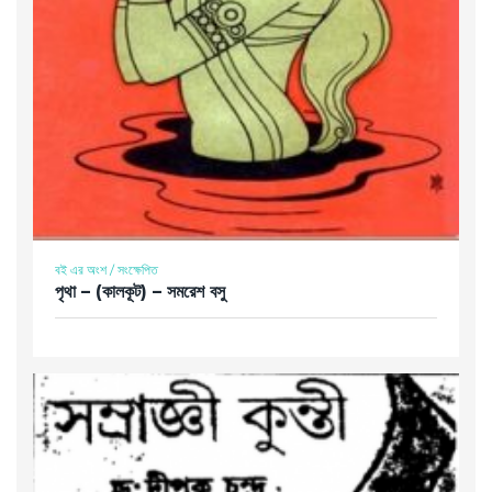
বই এর অংশ / সংক্ষেপিত
পৃথা – (কালকূট) – সমরেশ বসু