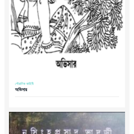
পৌরাণিক কাহিনী
অভিসার