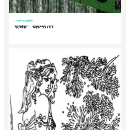
পৌরাণিক কাহিনী
মহাভারত – শুদ্ধসত্ব ঘোষ