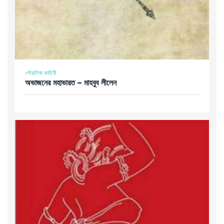
পৌরাণিক কাহিনী
অভাজনের মহাভারত – মাহবুব লীলেন