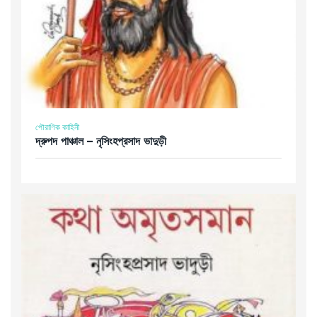
পৌরাণিক কাহিনী
দ্রুপদ পাঞ্চাল – নৃসিংহপ্রসাদ ভাদুড়ী