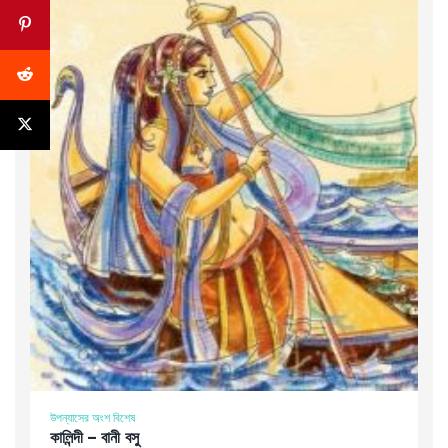
উপন্যাসের অংশ বিশেষ
কালিন্দী – বানী বসু