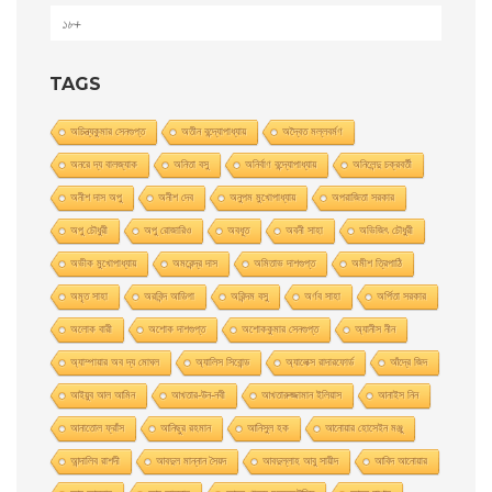
১৮+
TAGS
অচিন্ত্যকুমার সেনগুপ্ত
অতীন বন্দ্যোপাধ্যায়
অদ্বৈত মল্লবর্মণ
অনরে দ্য বালজ্যাক
অনিতা বসু
অনির্বাণ বন্দ্যোপাধ্যায়
অনিলেন্দু চক্রবর্তী
অনীশ দাস অপু
অনীশ দেব
অনুপম মুখোপাধ্যায়
অপরাজিতা সরকার
অপু চৌধুরী
অপু রােজারিও
অবধূত
অবনী সাহা
অভিজিৎ চৌধুরী
অভীক মুখোপাধ্যায়
অমরেন্দ্র দাস
অমিতাভ দাশগুপ্ত
অমীশ ত্রিপাঠি
অমৃত সাহা
অরবিন্দ আডিগা
অরিন্দম বসু
অর্ণব সাহা
অর্পিতা সরকার
অলোক বারী
অশােক দাশগুপ্ত
অশোককুমার সেনগুপ্ত
অ্যানীস নীন
অ্যাম্পায়ার অব দ্য মােঘল
অ্যালিস সিবােন্ড
অ্যালেক্স রাদারফোর্ড
আঁদ্রে জিদ
আইয়ুব আল আমিন
আখতার-উন-নবী
আখতারুজ্জামান ইলিয়াস
আনাইস নিন
আনাতােল ফ্রাঁস
আনিছুর রহমান
আনিসুল হক
আনোয়ার হোসেইন মঞ্জু
আন্দালিব রাশদী
আবদুল মান্নান সৈয়দ
আবদুল্লাহ আবু সায়ীদ
আবিদ আনোয়ার