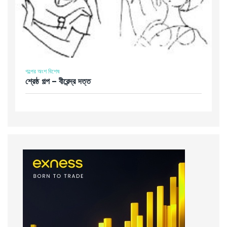
গল্পের অংশ বিশেষ
শ্রেষ্ঠ গল্প – বীরেন্দ্র দত্ত