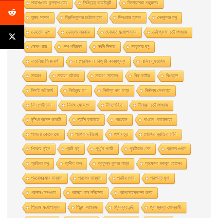
তারাশঙ্কর বন্দ্যোপাধ্যায়
তিমিরেন্দু রায়চৌধুরী
তিলোত্তমা মজুমদার
তুষার সরদার
ত্রিদিবকুমার চট্টোপাধ্যায়
দিলওয়ার হাসান
দেবকুমার বসু
দেবতোষ দাশ
দেবব্রত সরকার
দেবারতি মুখােপাধ্যায়
দেবীপ্রসাদ চট্টোপাধ্যায়
দেবেশ রায়
দেশ পত্রিকা
দ্যনি দিদরো
নবকুমার বসু
নাতালিয়া গিনসবার্গ
না প্রেমিক না বিপ্লবী কাব্যগ্রন্থ
নাবিল মুহতাসিম
নারায়ণ
নারায়ণ চট্টরাজ
নারায়ণ সান্যাল
নিক কার্টার
নিগুরানন্দ
নিমাই ভট্টাচার্য
নির্মলেন্দু গুণ
নির্মাল্য দাশ গুপ্ত
নির্মাল্য সেনগুপ্ত
নিল গেইম্যান
নিয়াজ মোরশেদ
নীললােহিত
নীলাঞ্জন চট্টোপাধ্যায়
নৃসিংহপ্রসাদ ভাদুড়ী
ন্যান্সি ফ্রাইডে
পরশুরাম
পাওলাে কোয়েলহাে
পাওলাে কোয়েলহো
পাপিয়া ভট্টাচার্য
পার্থ দত্ত
পােজিও ব্রাচ্চিও লিনি
পিয়েরে লুইস
পূরবী বসু
পূর্ণেন্দু পত্রী
পৃথ্বীরাজ সেন
প্রচেত গুপ্ত
প্রতিভা বসু
প্রদীপ পাল
প্রফুল্ল কুমার পাত্র
প্রফেসর মকবুল হােসেন
প্রবােধকুমার সান্যাল
প্রবােধ সান্যাল
প্রবীর ঘােষ
প্রশান্ত মৃধা
প্রসাদ সেনগুপ্ত
প্রান্ত ঘোষ দস্তিদার
প্রাপ্তবয়স্কদের জন্য
প্রিতম মুখোপাধ্যায়
প্রিন্স আশরাফ
প্রিয়ব্রত নন্দী
প্ৰণয়কৃষ্ণ গোস্বামী