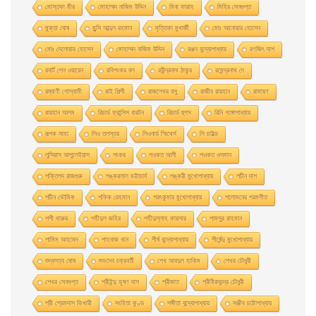
মােস্তফা মীর
মােহাম্মদ নাজিম উদ্দিন
মিনা ফারাহ
মিহির সেনগুপ্ত
মুক্তা ঘোষ
মুন্সি আব্দুল রহমান
মৃত্তিকা মুখার্জী
মোঃ আনোয়ার হোসেন
মোঃ দেলোয়ার হােসেন
মোহাম্মদ নাজিম উদ্দিন
রঞ্জন বন্দ্যোপাধ্যায়
রণজিৎ দাশ
রবার্ট পেন ওয়ারেন
রবিশংকর বল
রবীন্দ্রনাথ ঠাকুর
রমেন্দ্রনাথ দে
রম্যাণী গোস্বামী
রাই শিল্পী
রাজশেখর বসু
রাজীব রায়হান
রামায়ণ
রায়হান আলম
রিচার্ড ফ্রান্সিস বারটন
রিচার্ড হুগস
রিনি গঙ্গোপাধ্যায়
রূপক সাহা
লিও তলস্তয়
লিওনার্ড স্মিথের্স
লি চাইল্ড
লুসিয়াস আপুলেইয়াস
শংকর
শওকত আলী
শওকত ওসমান
শক্তিপদ রাজগুরু
শঙ্করলাল ভট্টাচার্য
শঙ্করী মুখােপাধ্যায়
শচীন দাশ
শচীন ভৌমিক
শফিক রেহমান
শরৎকুমার মুখোপাধ্যায়
শলোমনের পরমগীত
শশী থারুর
শহীদুল জহির
শহীদুল্লাহ কায়সার
শামসুর রাহমান
শামিম আহমেদ
শাহবাজ খান
শীর্ষ বন্দ্যোপাধ্যায়
শীর্ষেন্দু মুখোপাধ্যায়
শুদ্ধসত্ব ঘোষ
শুভদেব চক্রবর্তী
শেখ আবদুল হাকিম
শেখর চৌধুরী
শেখর সেনগুপ্ত
শ্রীইন্দু ভূষণ দাস
শ্রীজাত
শ্রীনীরদচন্দ্র চৌধুরী
শ্রী প্রেমদাস ভিখারী
সংহিতা কুণ্ড
সঙ্গীতা বন্দ্যোপাধ্যায়
সঞ্জীব চট্টোপাধ্যায়