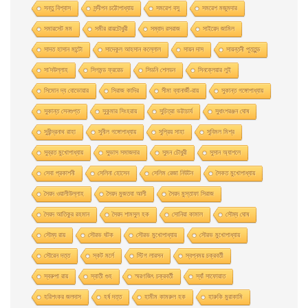
সন্তু বিশ্বাস
সন্দীপন চট্টোপাধ্যায়
সমরেশ বসু
সমরেশ মজুমদার
সমারসেট মম
সমীর রায়চৌধুরী
সম্বাদ রসরাজ
সাইয়েদ জামিল
সাদত হাসান মান্টো
সাদেকুল আহসান কল্লোল
সায়ন দাস
সায়ন্তনী পূততুন্ড
সা’দউল্লাহ
সিগমন্ড ফ্রয়েড
সিডনি শেলডন
সিনক্লেয়ার লুই
সিমোন দ্য বোভোয়ার
সিরাজ কাদির
সীমা ব্যানার্জী-রায়
সুকান্ত গঙ্গোপাধ্যায়
সুকান্ত সেনগুপ্ত
সুকুমার সিংহরায়
সুচিত্রা ভট্টাচার্য
সুধাংশরঞ্জন ঘোষ
সুধীন্দ্রনাথ রাহা
সুনীল গঙ্গোপাধ্যায়
সুপ্রিয় সাহা
সুবিমল মিশ্র
সুব্রত মুখোপাধ্যায়
সুভাস সমাজদার
সুমন চৌধুরী
সুসান অ্যাশলে
সেবা প্রকাশনী
সেলিনা হােসেন
সেলিম রেজা নিউটন
সৈকত মুখোপাধ্যায়
সৈয়দ ওয়ালীউল্লাহ
সৈয়দ মুজতবা আলী
সৈয়দ মুস্তাফা সিরাজ
সৈয়দ আতিকুর রহমান
সৈয়দ শামসুল হক
সোনিয়া কামাল
সৌম্য ঘােষ
সৌম্য রায়
সৌরভ ঘটক
সৌরভ মুখােপাধ্যায়
সৌরভ মুখোপাধ্যায়
সৌরেন দত্ত
স্কট মর্লে
স্টিগ লারসন
স্বপ্নময় চক্রবর্তী
স্বরুপা রায়
স্বাতী গুহ
স্মরণজিৎ চক্রবর্তী
স্যাঁ সাফোয়াত
হরিশংকর জলদাস
হর্ষ দত্ত
হামীম কামরুল হক
হারুকি মুরাকামি