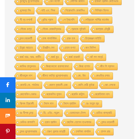
কৃষ্ণেন্দু মুখোপাধ্যায়
কেন ফলেট
কৌশিক জামান
ক্যারল ব্রাউন জেইনওয়ে
খুশবন্ত সিং
গাই এন. স্মিথ
গিয়ােভানি বােকাসিও
গিলিয়ান ফ্লিন
গী দ্য মপাসাঁ
গুন্টার গ্রাস
গে ট্যালেসি
গেব্রিয়েল গার্সিয়া মার্কেজ
গৌতম গুপ্ত
গৌতম ঘোষদস্তিদার
গ্রাহাম সুইফট
ঘনশ্যাম চৌধুরী
চন্দন চক্রবর্তী
চাক পালানিউক
চারু হক
চিত্ররঞ্জন মাইতি
চিনুয়া আচেবে
চিরঞ্জীব সেন
চেতন ভগত
জন ফিলিপ
জর্জ আর. আর. মার্টিন
জর্জ মুর
জর্জ হারবাট
জাঁ পল সার্ত্র
জাকির তালুকদার
জিয়াকোমাে ক্যাসানােভা
জিয়া হাশান
জীন পি স্যাসন
জীবনানন্দ দাশ
জীমত কান্তি বন্দ্যোপাধ্যায়
জে. উড
জেওফ্রি চসার
জেফরি কে. গার্ডনার
জেমস হ্যাডলী চেজ
জেসি মেরী কুইয়া
জো নেসবো
জোসেফিন বেকার
জ্যাকলিন সুসান
জ্যাকি কলিন্স
জ্যোতিলাল দাস
ঝিলম ত্রিবেদী
টমাস মান
টমাস হ্যারিস
ডঃ অতুল সুর
ডঃ দীপক চন্দ্র
ডি. এইচ. লরেন্স
ডেকামেরন টেলস
ডেভিড বালড্যাচি
ডেভিড বালদাশি
ড্যান ব্রাউন
তছলিম হোসেন হাওলাদার
তন্ময় চক্রবর্তী
তন্ময় বন্দ্যোপাধ্যায়
তরুণ কুমার ভাদুড়ী
তসলিমা নাসরিন
তাপস রায়