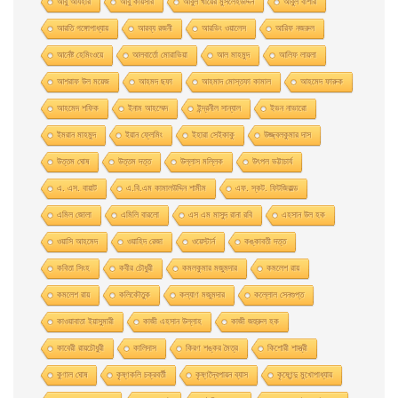
আবু আযহার
আবু কায়সার
আবুল খায়ের মুসলেহউদ্দিন
আবুল বাশার
আরতি গঙ্গোপাধ্যায়
আরব্য রজনী
আরভিং ওয়ালেস
আরিফ নজরুল
আর্নেষ্ট হেমিংওয়ে
আলবার্তো মােরাভিয়া
আল মাহমুদ
আলিফ লায়লা
আশরাফ উল ময়েজ
আহমদ ছফা
আহমাদ মোস্তফা কামাল
আহমেদ ফারুক
আহমেদ শফিক
ইনাম আহম্মেদ
ইন্দ্রনীল সান্যাল
ইভন নাভারাে
ইমরান মাহমুদ
ইয়ান ফ্লেমিং
ইহারা সেইকাকু
উজ্জ্বলকুমার দাস
উত্তম ঘােষ
উত্তম দত্ত
উল্লাস মল্লিক
উৎপল ভট্টাচার্য
এ. এস. বায়াট
এ.বি.এম কামালউদ্দিন শামীম
এফ. স্কট. ফিটজিরাল্ড
এমিল জোলা
এমিলি বারলো
এস এম মাসুদ রানা রবি
এহসান উল হক
ওয়াসি আহমেদ
ওয়াহিদ রেজা
ওয়েস্টার্ন
কঙ্কাবতী দত্ত
কবিতা সিংহ
কবীর চৌধুরী
কমলকুমার মজুমদার
কমলেশ রায়
কমলেশ রায়
কলিকৌতুক
কল্যাণ মজুমদার
কল্লোল সেনগুপ্ত
কাওয়াবাতা ইয়াসুমারী
কাজী এহসান উল্লাহ
কাজী জহুরুল হক
কাবেরী রায়চৌধুরী
কালিদাস
কিরণ শঙ্কর মৈত্র
কিশোরী শাস্ত্রী
কুণাল ঘোষ
কৃষ্ণকলি চক্রবর্তী
কৃষ্ণদ্বৈপায়ন ব্যাস
কৃষ্ণেন্দু মুখােপাধ্যায়