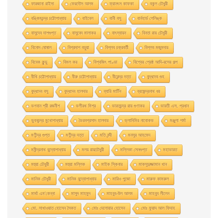
ফারজানা রাইসা
ফেরদৌস আলম
ফ্রানৎস কাফকা
বকুল চৌধুরী
বঙ্কিমচন্দ্র চট্টোপাধ্যায়
বাইবেল
বানী বসু
বার্নহার্ড শেলিঙ্ক
বাসুদেব দাশগুপ্ত
বাসুবেদ মালাকর
বাৎস্যায়ন
বিনতা রায় চৌধুরী
বিনোদ ঘোষাল
বিপ্রদাশ বড়ুয়া
বিপ্লব চক্রবর্তী
বিপ্লব মজুমদার
বিবেক কুন্ডু
বিমল কর
বিশ্বজিৎ পাণ্ডা
বিশ্বের শ্রেষ্ঠ আদি-রসের গল্প
বীথি চট্টোপাধ্যায়
বীরু চট্টোপাধ্যায়
বীরেন্দ্র দত্ত
বুদ্ধদেব গুহ
বুদ্ধদেব বসু
বুদ্ধদেব হালদার
ব্যারি মার্টিন
ব্রজেন্দ্রনাথ ধর
ভগবান শ্রী রজনীশ
ভগীরথ মিশ্র
ভারতচন্দ্র রায় গুণাকর
ভারতী এস. প্রধান
ভুবনচন্দ্র মুখোপাধ্যায়
ভৈরবপ্রসাদ হালদার
ভ্লাদিমির নাবোকভ
মঞ্জুলা শর্মা
মণীন্দ্র গুপ্ত
মণীন্দ্র দত্ত
মতি নন্দী
মনসুর আহমেদ
মনীন্দ্রনাথ বন্দ্যোপাধ্যায়
মলয় রায়চৌধুরী
মল্লিকা সেনগুপ্ত
মহাভারত
মহুয়া চৌধুরী
মহুয়া মল্লিক
মাইক স্কিনার
মাকসুদুজ্জামান খান
মানিক চৌধুরী
মানিক বন্দ্যোপাধ্যায়
মারিও পুজো
মারুফ কামরুল
মার্থা এম'কেন্না
মাসুদ মাহমুদ
মাহবুব-উল আলম
মাহবুব লীলেন
মাে. সাখাওয়াত হােসেন সৈকত
মােঃ দেলােয়ার হােসেন
মােঃ ফুয়াদ আল ফিদাহ