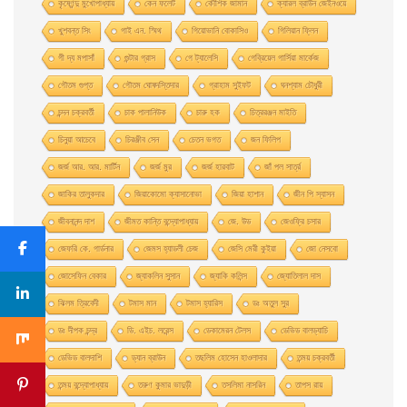
কৃষ্ণেন্দু মুখোপাধ্যায়
কেন ফলেট
কৌশিক জামান
ক্যারল ব্রাউন জেইনওয়ে
খুশবন্ত সিং
গাই এন. স্মিথ
গিয়ােভানি বােকাসিও
গিলিয়ান ফ্লিন
গী দ্য মপাসাঁ
গুন্টার গ্রাস
গে ট্যালেসি
গেব্রিয়েল গার্সিয়া মার্কেজ
গৌতম গুপ্ত
গৌতম ঘোষদস্তিদার
গ্রাহাম সুইফট
ঘনশ্যাম চৌধুরী
চন্দন চক্রবর্তী
চাক পালানিউক
চারু হক
চিত্ররঞ্জন মাইতি
চিনুয়া আচেবে
চিরঞ্জীব সেন
চেতন ভগত
জন ফিলিপ
জর্জ আর. আর. মার্টিন
জর্জ মুর
জর্জ হারবাট
জাঁ পল সার্ত্র
জাকির তালুকদার
জিয়াকোমাে ক্যাসানােভা
জিয়া হাশান
জীন পি স্যাসন
জীবনানন্দ দাশ
জীমত কান্তি বন্দ্যোপাধ্যায়
জে. উড
জেওফ্রি চসার
জেফরি কে. গার্ডনার
জেমস হ্যাডলী চেজ
জেসি মেরী কুইয়া
জো নেসবো
জোসেফিন বেকার
জ্যাকলিন সুসান
জ্যাকি কলিন্স
জ্যোতিলাল দাস
ঝিলম ত্রিবেদী
টমাস মান
টমাস হ্যারিস
ডঃ অতুল সুর
ডঃ দীপক চন্দ্র
ডি. এইচ. লরেন্স
ডেকামেরন টেলস
ডেভিড বালড্যাচি
ডেভিড বালদাশি
ড্যান ব্রাউন
তছলিম হোসেন হাওলাদার
তন্ময় চক্রবর্তী
তন্ময় বন্দ্যোপাধ্যায়
তরুণ কুমার ভাদুড়ী
তসলিমা নাসরিন
তাপস রায়