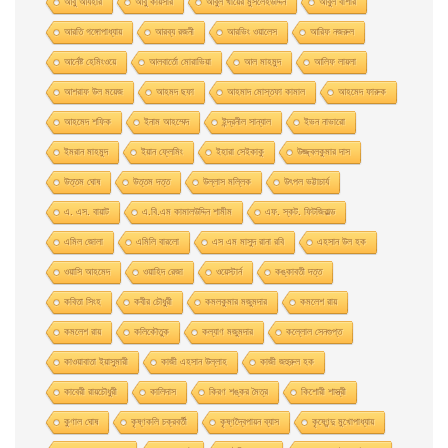
আবু আযহার
আবু কায়সার
আবুল খায়ের মুসলেহউদ্দিন
আবুল বাশার
আরতি গঙ্গোপাধ্যায়
আরব্য রজনী
আরভিং ওয়ালেস
আরিফ নজরুল
আর্নেষ্ট হেমিংওয়ে
আলবার্তো মােরাভিয়া
আল মাহমুদ
আলিফ লায়লা
আশরাফ উল ময়েজ
আহমদ ছফা
আহমাদ মোস্তফা কামাল
আহমেদ ফারুক
আহমেদ শফিক
ইনাম আহম্মেদ
ইন্দ্রনীল সান্যাল
ইভন নাভারাে
ইমরান মাহমুদ
ইয়ান ফ্লেমিং
ইহারা সেইকাকু
উজ্জ্বলকুমার দাস
উত্তম ঘােষ
উত্তম দত্ত
উল্লাস মল্লিক
উৎপল ভট্টাচার্য
এ. এস. বায়াট
এ.বি.এম কামালউদ্দিন শামীম
এফ. স্কট. ফিটজিরাল্ড
এমিল জোলা
এমিলি বারলো
এস এম মাসুদ রানা রবি
এহসান উল হক
ওয়াসি আহমেদ
ওয়াহিদ রেজা
ওয়েস্টার্ন
কঙ্কাবতী দত্ত
কবিতা সিংহ
কবীর চৌধুরী
কমলকুমার মজুমদার
কমলেশ রায়
কমলেশ রায়
কলিকৌতুক
কল্যাণ মজুমদার
কল্লোল সেনগুপ্ত
কাওয়াবাতা ইয়াসুমারী
কাজী এহসান উল্লাহ
কাজী জহুরুল হক
কাবেরী রায়চৌধুরী
কালিদাস
কিরণ শঙ্কর মৈত্র
কিশোরী শাস্ত্রী
কুণাল ঘোষ
কৃষ্ণকলি চক্রবর্তী
কৃষ্ণদ্বৈপায়ন ব্যাস
কৃষ্ণেন্দু মুখােপাধ্যায়