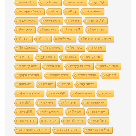
ফারজানা রাইসা
ফেরদৌস আলম
ফ্রানৎস কাফকা
বকুল চৌধুরী
বঙ্কিমচন্দ্র চট্টোপাধ্যায়
বাইবেল
বানী বসু
বার্নহার্ড শেলিঙ্ক
বাসুদেব দাশগুপ্ত
বাসুবেদ মালাকর
বাৎস্যায়ন
বিনতা রায় চৌধুরী
বিনোদ ঘোষাল
বিপ্রদাশ বড়ুয়া
বিপ্লব চক্রবর্তী
বিপ্লব মজুমদার
বিবেক কুন্ডু
বিমল কর
বিশ্বজিৎ পাণ্ডা
বিশ্বের শ্রেষ্ঠ আদি-রসের গল্প
বীথি চট্টোপাধ্যায়
বীরু চট্টোপাধ্যায়
বীরেন্দ্র দত্ত
বুদ্ধদেব গুহ
বুদ্ধদেব বসু
বুদ্ধদেব হালদার
ব্যারি মার্টিন
ব্রজেন্দ্রনাথ ধর
ভগবান শ্রী রজনীশ
ভগীরথ মিশ্র
ভারতচন্দ্র রায় গুণাকর
ভারতী এস. প্রধান
ভুবনচন্দ্র মুখোপাধ্যায়
ভৈরবপ্রসাদ হালদার
ভ্লাদিমির নাবোকভ
মঞ্জুলা শর্মা
মণীন্দ্র গুপ্ত
মণীন্দ্র দত্ত
মতি নন্দী
মনসুর আহমেদ
মনীন্দ্রনাথ বন্দ্যোপাধ্যায়
মলয় রায়চৌধুরী
মল্লিকা সেনগুপ্ত
মহাভারত
মহুয়া চৌধুরী
মহুয়া মল্লিক
মাইক স্কিনার
মাকসুদুজ্জামান খান
মানিক চৌধুরী
মানিক বন্দ্যোপাধ্যায়
মারিও পুজো
মারুফ কামরুল
মার্থা এম'কেন্না
মাসুদ মাহমুদ
মাহবুব-উল আলম
মাহবুব লীলেন
মাে. সাখাওয়াত হােসেন সৈকত
মােঃ দেলােয়ার হােসেন
মােঃ ফুয়াদ আল ফিদাহ