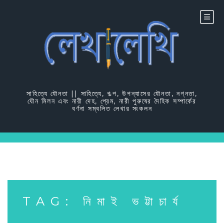
Skip
to
content
সাহিত্যে যৌনতা || সাহিত্যে, গল্প, উপন্যাসের যৌনতা, নগ্নতা,
যৌন মিলন এবং নারী দেহ, প্রেম, নারী পুরুষের দৈহিক সম্পার্কের
বর্ণনা সম্বলিত লেখার সংকলন
TAG:
নিমাই ভট্টাচার্য