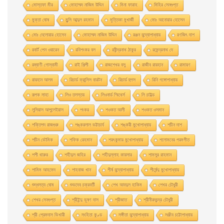
মােস্তফা মীর
মােহাম্মদ নাজিম উদ্দিন
মিনা ফারাহ
মিহির সেনগুপ্ত
মুক্তা ঘোষ
মুন্সি আব্দুল রহমান
মৃত্তিকা মুখার্জী
মোঃ আনোয়ার হোসেন
মোঃ দেলোয়ার হােসেন
মোহাম্মদ নাজিম উদ্দিন
রঞ্জন বন্দ্যোপাধ্যায়
রণজিৎ দাশ
রবার্ট পেন ওয়ারেন
রবিশংকর বল
রবীন্দ্রনাথ ঠাকুর
রমেন্দ্রনাথ দে
রম্যাণী গোস্বামী
রাই শিল্পী
রাজশেখর বসু
রাজীব রায়হান
রামায়ণ
রায়হান আলম
রিচার্ড ফ্রান্সিস বারটন
রিচার্ড হুগস
রিনি গঙ্গোপাধ্যায়
রূপক সাহা
লিও তলস্তয়
লিওনার্ড স্মিথের্স
লি চাইল্ড
লুসিয়াস আপুলেইয়াস
শংকর
শওকত আলী
শওকত ওসমান
শক্তিপদ রাজগুরু
শঙ্করলাল ভট্টাচার্য
শঙ্করী মুখােপাধ্যায়
শচীন দাশ
শচীন ভৌমিক
শফিক রেহমান
শরৎকুমার মুখোপাধ্যায়
শলোমনের পরমগীত
শশী থারুর
শহীদুল জহির
শহীদুল্লাহ কায়সার
শামসুর রাহমান
শামিম আহমেদ
শাহবাজ খান
শীর্ষ বন্দ্যোপাধ্যায়
শীর্ষেন্দু মুখোপাধ্যায়
শুদ্ধসত্ব ঘোষ
শুভদেব চক্রবর্তী
শেখ আবদুল হাকিম
শেখর চৌধুরী
শেখর সেনগুপ্ত
শ্রীইন্দু ভূষণ দাস
শ্রীজাত
শ্রীনীরদচন্দ্র চৌধুরী
শ্রী প্রেমদাস ভিখারী
সংহিতা কুণ্ড
সঙ্গীতা বন্দ্যোপাধ্যায়
সঞ্জীব চট্টোপাধ্যায়