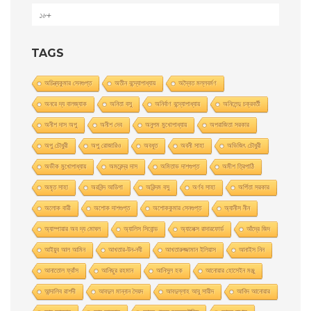
১৮+
TAGS
অচিন্ত্যকুমার সেনগুপ্ত
অতীন বন্দ্যোপাধ্যায়
অদ্বৈত মল্লবর্মণ
অনরে দ্য বালজ্যাক
অনিতা বসু
অনির্বাণ বন্দ্যোপাধ্যায়
অনিলেন্দু চক্রবর্তী
অনীশ দাস অপু
অনীশ দেব
অনুপম মুখোপাধ্যায়
অপরাজিতা সরকার
অপু চৌধুরী
অপু রােজারিও
অবধূত
অবনী সাহা
অভিজিৎ চৌধুরী
অভীক মুখোপাধ্যায়
অমরেন্দ্র দাস
অমিতাভ দাশগুপ্ত
অমীশ ত্রিপাঠি
অমৃত সাহা
অরবিন্দ আডিগা
অরিন্দম বসু
অর্ণব সাহা
অর্পিতা সরকার
অলোক বারী
অশােক দাশগুপ্ত
অশোককুমার সেনগুপ্ত
অ্যানীস নীন
অ্যাম্পায়ার অব দ্য মােঘল
অ্যালিস সিবােন্ড
অ্যালেক্স রাদারফোর্ড
আঁদ্রে জিদ
আইয়ুব আল আমিন
আখতার-উন-নবী
আখতারুজ্জামান ইলিয়াস
আনাইস নিন
আনাতােল ফ্রাঁস
আনিছুর রহমান
আনিসুল হক
আনোয়ার হোসেইন মঞ্জু
আন্দালিব রাশদী
আবদুল মান্নান সৈয়দ
আবদুল্লাহ আবু সায়ীদ
আবিদ আনোয়ার