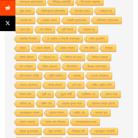
তারাশঙ্কর বন্দ্যোপাধ্যায়
তিমিরেন্দু রায়চৌধুরী
তিলোত্তমা মজুমদার
তুষার সরদার
ত্রিদিবকুমার চট্টোপাধ্যায়
দিলওয়ার হাসান
দেবকুমার বসু
দেবতোষ দাশ
দেবব্রত সরকার
দেবারতি মুখােপাধ্যায়
দেবীপ্রসাদ চট্টোপাধ্যায়
দেবেশ রায়
দেশ পত্রিকা
দ্যনি দিদরো
নবকুমার বসু
নাতালিয়া গিনসবার্গ
না প্রেমিক না বিপ্লবী কাব্যগ্রন্থ
নাবিল মুহতাসিম
নারায়ণ
নারায়ণ চট্টরাজ
নারায়ণ সান্যাল
নিক কার্টার
নিগুরানন্দ
নিমাই ভট্টাচার্য
নির্মলেন্দু গুণ
নির্মাল্য দাশ গুপ্ত
নির্মাল্য সেনগুপ্ত
নিল গেইম্যান
নিয়াজ মোরশেদ
নীললােহিত
নীলাঞ্জন চট্টোপাধ্যায়
নৃসিংহপ্রসাদ ভাদুড়ী
ন্যান্সি ফ্রাইডে
পরশুরাম
পাওলাে কোয়েলহাে
পাওলাে কোয়েলহো
পাপিয়া ভট্টাচার্য
পার্থ দত্ত
পােজিও ব্রাচ্চিও লিনি
পিয়েরে লুইস
পূরবী বসু
পূর্ণেন্দু পত্রী
পৃথ্বীরাজ সেন
প্রচেত গুপ্ত
প্রতিভা বসু
প্রদীপ পাল
প্রফুল্ল কুমার পাত্র
প্রফেসর মকবুল হােসেন
প্রবােধকুমার সান্যাল
প্রবােধ সান্যাল
প্রবীর ঘােষ
প্রশান্ত মৃধা
প্রসাদ সেনগুপ্ত
প্রান্ত ঘোষ দস্তিদার
প্রাপ্তবয়স্কদের জন্য
প্রিতম মুখোপাধ্যায়
প্রিন্স আশরাফ
প্রিয়ব্রত নন্দী
প্ৰণয়কৃষ্ণ গোস্বামী