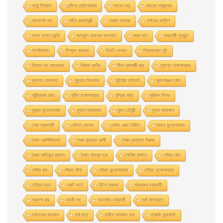
সন্তু বিশ্বাস
সন্দীপন চট্টোপাধ্যায়
সমরেশ বসু
সমরেশ মজুমদার
সমারসেট মম
সমীর রায়চৌধুরী
সম্বাদ রসরাজ
সাইয়েদ জামিল
সাদত হাসান মান্টো
সাদেকুল আহসান কল্লোল
সায়ন দাস
সায়ন্তনী পূততুন্ড
সা’দউল্লাহ
সিগমন্ড ফ্রয়েড
সিডনি শেলডন
সিনক্লেয়ার লুই
সিমোন দ্য বোভোয়ার
সিরাজ কাদির
সীমা ব্যানার্জী-রায়
সুকান্ত গঙ্গোপাধ্যায়
সুকান্ত সেনগুপ্ত
সুকুমার সিংহরায়
সুচিত্রা ভট্টাচার্য
সুধাংশরঞ্জন ঘোষ
সুধীন্দ্রনাথ রাহা
সুনীল গঙ্গোপাধ্যায়
সুপ্রিয় সাহা
সুবিমল মিশ্র
সুব্রত মুখোপাধ্যায়
সুভাস সমাজদার
সুমন চৌধুরী
সুসান অ্যাশলে
সেবা প্রকাশনী
সেলিনা হােসেন
সেলিম রেজা নিউটন
সৈকত মুখোপাধ্যায়
সৈয়দ ওয়ালীউল্লাহ
সৈয়দ মুজতবা আলী
সৈয়দ মুস্তাফা সিরাজ
সৈয়দ আতিকুর রহমান
সৈয়দ শামসুল হক
সোনিয়া কামাল
সৌম্য ঘােষ
সৌম্য রায়
সৌরভ ঘটক
সৌরভ মুখােপাধ্যায়
সৌরভ মুখোপাধ্যায়
সৌরেন দত্ত
স্কট মর্লে
স্টিগ লারসন
স্বপ্নময় চক্রবর্তী
স্বরুপা রায়
স্বাতী গুহ
স্মরণজিৎ চক্রবর্তী
স্যাঁ সাফোয়াত
হরিশংকর জলদাস
হর্ষ দত্ত
হামীম কামরুল হক
হারুকি মুরাকামি