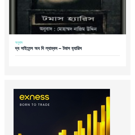
অনুবাদ
দ্য সাইলেন্স অব দি ল্যাম্বস – টমাস হ্যারিস