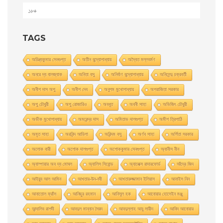
১৮+
TAGS
অচিন্ত্যকুমার সেনগুপ্ত
অতীন বন্দ্যোপাধ্যায়
অদ্বৈত মল্লবর্মণ
অনরে দ্য বালজ্যাক
অনিতা বসু
অনির্বাণ বন্দ্যোপাধ্যায়
অনিলেন্দু চক্রবর্তী
অনীশ দাস অপু
অনীশ দেব
অনুপম মুখোপাধ্যায়
অপরাজিতা সরকার
অপু চৌধুরী
অপু রােজারিও
অবধূত
অবনী সাহা
অভিজিৎ চৌধুরী
অভীক মুখোপাধ্যায়
অমরেন্দ্র দাস
অমিতাভ দাশগুপ্ত
অমীশ ত্রিপাঠি
অমৃত সাহা
অরবিন্দ আডিগা
অরিন্দম বসু
অর্ণব সাহা
অর্পিতা সরকার
অলোক বারী
অশােক দাশগুপ্ত
অশোককুমার সেনগুপ্ত
অ্যানীস নীন
অ্যাম্পায়ার অব দ্য মােঘল
অ্যালিস সিবােন্ড
অ্যালেক্স রাদারফোর্ড
আঁদ্রে জিদ
আইয়ুব আল আমিন
আখতার-উন-নবী
আখতারুজ্জামান ইলিয়াস
আনাইস নিন
আনাতােল ফ্রাঁস
আনিছুর রহমান
আনিসুল হক
আনোয়ার হোসেইন মঞ্জু
আন্দালিব রাশদী
আবদুল মান্নান সৈয়দ
আবদুল্লাহ আবু সায়ীদ
আবিদ আনোয়ার