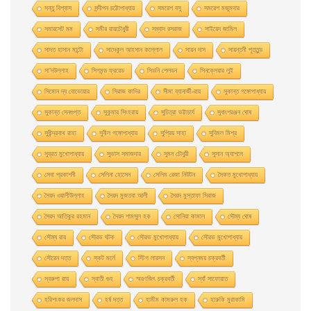
সন্তু বিশ্বাস
সন্দীপন চট্টোপাধ্যায়
সমরেশ বসু
সমরেশ মজুমদার
সমারসেট মম
সমীর রায়চৌধুরী
সম্বাদ রসরাজ
সাইয়েদ জামিল
সাদত হাসান মান্টো
সাদেকুল আহসান কল্লোল
সায়ন দাস
সায়ন্তনী পূততুন্ড
সা’দউল্লাহ
সিগমন্ড ফ্রয়েড
সিডনি শেলডন
সিনক্লেয়ার লুই
সিমোন দ্য বোভোয়ার
সিরাজ কাদির
সীমা ব্যানার্জী-রায়
সুকান্ত গঙ্গোপাধ্যায়
সুকান্ত সেনগুপ্ত
সুকুমার সিংহরায়
সুচিত্রা ভট্টাচার্য
সুধাংশরঞ্জন ঘোষ
সুধীন্দ্রনাথ রাহা
সুনীল গঙ্গোপাধ্যায়
সুপ্রিয় সাহা
সুবিমল মিশ্র
সুব্রত মুখোপাধ্যায়
সুভাস সমাজদার
সুমন চৌধুরী
সুসান অ্যাশলে
সেবা প্রকাশনী
সেলিনা হােসেন
সেলিম রেজা নিউটন
সৈকত মুখোপাধ্যায়
সৈয়দ ওয়ালীউল্লাহ
সৈয়দ মুজতবা আলী
সৈয়দ মুস্তাফা সিরাজ
সৈয়দ আতিকুর রহমান
সৈয়দ শামসুল হক
সোনিয়া কামাল
সৌম্য ঘােষ
সৌম্য রায়
সৌরভ ঘটক
সৌরভ মুখােপাধ্যায়
সৌরভ মুখোপাধ্যায়
সৌরেন দত্ত
স্কট মর্লে
স্টিগ লারসন
স্বপ্নময় চক্রবর্তী
স্বরুপা রায়
স্বাতী গুহ
স্মরণজিৎ চক্রবর্তী
স্যাঁ সাফোয়াত
হরিশংকর জলদাস
হর্ষ দত্ত
হামীম কামরুল হক
হারুকি মুরাকামি