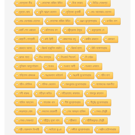
মােস্তফা মীর
মােহাম্মদ নাজিম উদ্দিন
মিনা ফারাহ
মিহির সেনগুপ্ত
মুক্তা ঘোষ
মুন্সি আব্দুল রহমান
মৃত্তিকা মুখার্জী
মোঃ আনোয়ার হোসেন
মোঃ দেলোয়ার হােসেন
মোহাম্মদ নাজিম উদ্দিন
রঞ্জন বন্দ্যোপাধ্যায়
রণজিৎ দাশ
রবার্ট পেন ওয়ারেন
রবিশংকর বল
রবীন্দ্রনাথ ঠাকুর
রমেন্দ্রনাথ দে
রম্যাণী গোস্বামী
রাই শিল্পী
রাজশেখর বসু
রাজীব রায়হান
রামায়ণ
রায়হান আলম
রিচার্ড ফ্রান্সিস বারটন
রিচার্ড হুগস
রিনি গঙ্গোপাধ্যায়
রূপক সাহা
লিও তলস্তয়
লিওনার্ড স্মিথের্স
লি চাইল্ড
লুসিয়াস আপুলেইয়াস
শংকর
শওকত আলী
শওকত ওসমান
শক্তিপদ রাজগুরু
শঙ্করলাল ভট্টাচার্য
শঙ্করী মুখােপাধ্যায়
শচীন দাশ
শচীন ভৌমিক
শফিক রেহমান
শরৎকুমার মুখোপাধ্যায়
শলোমনের পরমগীত
শশী থারুর
শহীদুল জহির
শহীদুল্লাহ কায়সার
শামসুর রাহমান
শামিম আহমেদ
শাহবাজ খান
শীর্ষ বন্দ্যোপাধ্যায়
শীর্ষেন্দু মুখোপাধ্যায়
শুদ্ধসত্ব ঘোষ
শুভদেব চক্রবর্তী
শেখ আবদুল হাকিম
শেখর চৌধুরী
শেখর সেনগুপ্ত
শ্রীইন্দু ভূষণ দাস
শ্রীজাত
শ্রীনীরদচন্দ্র চৌধুরী
শ্রী প্রেমদাস ভিখারী
সংহিতা কুণ্ড
সঙ্গীতা বন্দ্যোপাধ্যায়
সঞ্জীব চট্টোপাধ্যায়