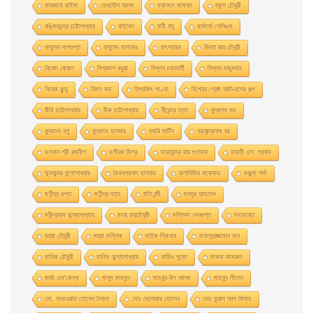
ফারজানা রাইসা
ফেরদৌস আলম
ফ্রানৎস কাফকা
বকুল চৌধুরী
বঙ্কিমচন্দ্র চট্টোপাধ্যায়
বাইবেল
বানী বসু
বার্নহার্ড শেলিঙ্ক
বাসুদেব দাশগুপ্ত
বাসুবেদ মালাকর
বাৎস্যায়ন
বিনতা রায় চৌধুরী
বিনোদ ঘোষাল
বিপ্রদাশ বড়ুয়া
বিপ্লব চক্রবর্তী
বিপ্লব মজুমদার
বিবেক কুন্ডু
বিমল কর
বিশ্বজিৎ পাণ্ডা
বিশ্বের শ্রেষ্ঠ আদি-রসের গল্প
বীথি চট্টোপাধ্যায়
বীরু চট্টোপাধ্যায়
বীরেন্দ্র দত্ত
বুদ্ধদেব গুহ
বুদ্ধদেব বসু
বুদ্ধদেব হালদার
ব্যারি মার্টিন
ব্রজেন্দ্রনাথ ধর
ভগবান শ্রী রজনীশ
ভগীরথ মিশ্র
ভারতচন্দ্র রায় গুণাকর
ভারতী এস. প্রধান
ভুবনচন্দ্র মুখোপাধ্যায়
ভৈরবপ্রসাদ হালদার
ভ্লাদিমির নাবোকভ
মঞ্জুলা শর্মা
মণীন্দ্র গুপ্ত
মণীন্দ্র দত্ত
মতি নন্দী
মনসুর আহমেদ
মনীন্দ্রনাথ বন্দ্যোপাধ্যায়
মলয় রায়চৌধুরী
মল্লিকা সেনগুপ্ত
মহাভারত
মহুয়া চৌধুরী
মহুয়া মল্লিক
মাইক স্কিনার
মাকসুদুজ্জামান খান
মানিক চৌধুরী
মানিক বন্দ্যোপাধ্যায়
মারিও পুজো
মারুফ কামরুল
মার্থা এম'কেন্না
মাসুদ মাহমুদ
মাহবুব-উল আলম
মাহবুব লীলেন
মাে. সাখাওয়াত হােসেন সৈকত
মােঃ দেলােয়ার হােসেন
মােঃ ফুয়াদ আল ফিদাহ