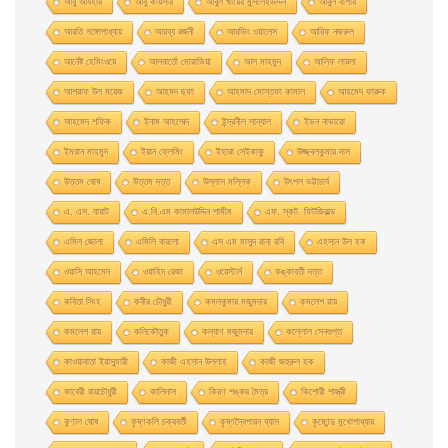
আবু আযহার
আবু কায়সার
আবুল খায়ের মুসলেহউদ্দিন
আবুল বাশার
আরতি গঙ্গোপাধ্যায়
আরব্য রজনী
আরভিং ওয়ালেস
আরিফ নজরুল
আর্নেষ্ট হেমিংওয়ে
আলবার্তো মােরাভিয়া
আল মাহমুদ
আলিফ লায়লা
আশরাফ উল ময়েজ
আহমদ ছফা
আহমাদ মোস্তফা কামাল
আহমেদ ফারুক
আহমেদ শফিক
ইনাম আহম্মেদ
ইন্দ্রনীল সান্যাল
ইভন নাভারাে
ইমরান মাহমুদ
ইয়ান ফ্লেমিং
ইহারা সেইকাকু
উজ্জ্বলকুমার দাস
উত্তম ঘােষ
উত্তম দত্ত
উল্লাস মল্লিক
উৎপল ভট্টাচার্য
এ. এস. বায়াট
এ.বি.এম কামালউদ্দিন শামীম
এফ. স্কট. ফিটজিরাল্ড
এমিল জোলা
এমিলি বারলো
এস এম মাসুদ রানা রবি
এহসান উল হক
ওয়াসি আহমেদ
ওয়াহিদ রেজা
ওয়েস্টার্ন
কঙ্কাবতী দত্ত
কবিতা সিংহ
কবীর চৌধুরী
কমলকুমার মজুমদার
কমলেশ রায়
কমলেশ রায়
কলিকৌতুক
কল্যাণ মজুমদার
কল্লোল সেনগুপ্ত
কাওয়াবাতা ইয়াসুমারী
কাজী এহসান উল্লাহ
কাজী জহুরুল হক
কাবেরী রায়চৌধুরী
কালিদাস
কিরণ শঙ্কর মৈত্র
কিশোরী শাস্ত্রী
কুণাল ঘোষ
কৃষ্ণকলি চক্রবর্তী
কৃষ্ণদ্বৈপায়ন ব্যাস
কৃষ্ণেন্দু মুখােপাধ্যায়