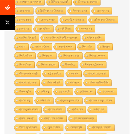
তারাশঙ্কর বন্দ্যোপাধ্যায়
তিমিরেন্দু রায়চৌধুরী
তিলোত্তমা মজুমদার
তুষার সরদার
ত্রিদিবকুমার চট্টোপাধ্যায়
দিলওয়ার হাসান
দেবকুমার বসু
দেবতোষ দাশ
দেবব্রত সরকার
দেবারতি মুখােপাধ্যায়
দেবীপ্রসাদ চট্টোপাধ্যায়
দেবেশ রায়
দেশ পত্রিকা
দ্যনি দিদরো
নবকুমার বসু
নাতালিয়া গিনসবার্গ
না প্রেমিক না বিপ্লবী কাব্যগ্রন্থ
নাবিল মুহতাসিম
নারায়ণ
নারায়ণ চট্টরাজ
নারায়ণ সান্যাল
নিক কার্টার
নিগুরানন্দ
নিমাই ভট্টাচার্য
নির্মলেন্দু গুণ
নির্মাল্য দাশ গুপ্ত
নির্মাল্য সেনগুপ্ত
নিল গেইম্যান
নিয়াজ মোরশেদ
নীললােহিত
নীলাঞ্জন চট্টোপাধ্যায়
নৃসিংহপ্রসাদ ভাদুড়ী
ন্যান্সি ফ্রাইডে
পরশুরাম
পাওলাে কোয়েলহাে
পাওলাে কোয়েলহো
পাপিয়া ভট্টাচার্য
পার্থ দত্ত
পােজিও ব্রাচ্চিও লিনি
পিয়েরে লুইস
পূরবী বসু
পূর্ণেন্দু পত্রী
পৃথ্বীরাজ সেন
প্রচেত গুপ্ত
প্রতিভা বসু
প্রদীপ পাল
প্রফুল্ল কুমার পাত্র
প্রফেসর মকবুল হােসেন
প্রবােধকুমার সান্যাল
প্রবােধ সান্যাল
প্রবীর ঘােষ
প্রশান্ত মৃধা
প্রসাদ সেনগুপ্ত
প্রান্ত ঘোষ দস্তিদার
প্রাপ্তবয়স্কদের জন্য
প্রিতম মুখোপাধ্যায়
প্রিন্স আশরাফ
প্রিয়ব্রত নন্দী
প্ৰণয়কৃষ্ণ গোস্বামী