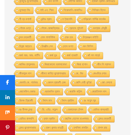
কৃষ্ণেন্দু মুখোপাধ্যায়
কেন ফলেট
কৌশিক জামান
ক্যারল ব্রাউন জেইনওয়ে
খুশবন্ত সিং
গাই এন. স্মিথ
গিয়ােভানি বােকাসিও
গিলিয়ান ফ্লিন
গী দ্য মপাসাঁ
গুন্টার গ্রাস
গে ট্যালেসি
গেব্রিয়েল গার্সিয়া মার্কেজ
গৌতম গুপ্ত
গৌতম ঘোষদস্তিদার
গ্রাহাম সুইফট
ঘনশ্যাম চৌধুরী
চন্দন চক্রবর্তী
চাক পালানিউক
চারু হক
চিত্ররঞ্জন মাইতি
চিনুয়া আচেবে
চিরঞ্জীব সেন
চেতন ভগত
জন ফিলিপ
জর্জ আর. আর. মার্টিন
জর্জ মুর
জর্জ হারবাট
জাঁ পল সার্ত্র
জাকির তালুকদার
জিয়াকোমাে ক্যাসানােভা
জিয়া হাশান
জীন পি স্যাসন
জীবনানন্দ দাশ
জীমত কান্তি বন্দ্যোপাধ্যায়
জে. উড
জেওফ্রি চসার
জেফরি কে. গার্ডনার
জেমস হ্যাডলী চেজ
জেসি মেরী কুইয়া
জো নেসবো
জোসেফিন বেকার
জ্যাকলিন সুসান
জ্যাকি কলিন্স
জ্যোতিলাল দাস
ঝিলম ত্রিবেদী
টমাস মান
টমাস হ্যারিস
ডঃ অতুল সুর
ডঃ দীপক চন্দ্র
ডি. এইচ. লরেন্স
ডেকামেরন টেলস
ডেভিড বালড্যাচি
ডেভিড বালদাশি
ড্যান ব্রাউন
তছলিম হোসেন হাওলাদার
তন্ময় চক্রবর্তী
তন্ময় বন্দ্যোপাধ্যায়
তরুণ কুমার ভাদুড়ী
তসলিমা নাসরিন
তাপস রায়