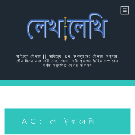
Skip
to
content
সাহিত্যে যৌনতা || সাহিত্যে, গল্প, উপন্যাসের যৌনতা, নগ্নতা,
যৌন মিলন এবং নারী দেহ, প্রেম, নারী পুরুষের দৈহিক সম্পার্কের
বর্ণনা সম্বলিত লেখার সংকলন
TAG:
গে ট্যালেসি