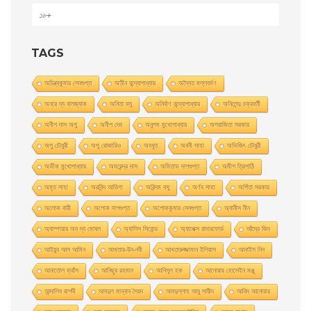
১৮+
TAGS
অচিন্ত্যকুমার সেনগুপ্ত
অতীন বন্দ্যোপাধ্যায়
অদ্বৈত মল্লবর্মণ
অনরে দ্য বালজ্যাক
অনিতা বসু
অনির্বাণ বন্দ্যোপাধ্যায়
অনিলেন্দু চক্রবর্তী
অনীশ দাস অপু
অনীশ দেব
অনুপম মুখোপাধ্যায়
অপরাজিতা সরকার
অপু চৌধুরী
অপু রােজারিও
অবধূত
অবনী সাহা
অভিজিৎ চৌধুরী
অভীক মুখোপাধ্যায়
অমরেন্দ্র দাস
অমিতাভ দাশগুপ্ত
অমীশ ত্রিপাঠি
অমৃত সাহা
অরবিন্দ আডিগা
অরিন্দম বসু
অর্ণব সাহা
অর্পিতা সরকার
অলোক বারী
অশােক দাশগুপ্ত
অশোককুমার সেনগুপ্ত
অ্যানীস নীন
অ্যাম্পায়ার অব দ্য মােঘল
অ্যালিস সিবােন্ড
অ্যালেক্স রাদারফোর্ড
আঁদ্রে জিদ
আইয়ুব আল আমিন
আখতার-উন-নবী
আখতারুজ্জামান ইলিয়াস
আনাইস নিন
আনাতােল ফ্রাঁস
আনিছুর রহমান
আনিসুল হক
আনোয়ার হোসেইন মঞ্জু
আন্দালিব রাশদী
আবদুল মান্নান সৈয়দ
আবদুল্লাহ আবু সায়ীদ
আবিদ আনোয়ার