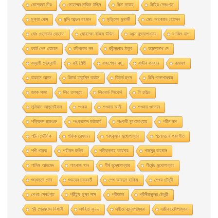
মােস্তফা মীর
মােহাম্মদ নাজিম উদ্দিন
মিনা ফারাহ
মিহির সেনগুপ্ত
মুক্তা ঘোষ
মুন্সি আব্দুল রহমান
মৃত্তিকা মুখার্জী
মোঃ আনোয়ার হোসেন
মোঃ দেলোয়ার হােসেন
মোহাম্মদ নাজিম উদ্দিন
রঞ্জন বন্দ্যোপাধ্যায়
রণজিৎ দাশ
রবার্ট পেন ওয়ারেন
রবিশংকর বল
রবীন্দ্রনাথ ঠাকুর
রমেন্দ্রনাথ দে
রম্যাণী গোস্বামী
রাই শিল্পী
রাজশেখর বসু
রাজীব রায়হান
রামায়ণ
রায়হান আলম
রিচার্ড ফ্রান্সিস বারটন
রিচার্ড হুগস
রিনি গঙ্গোপাধ্যায়
রূপক সাহা
লিও তলস্তয়
লিওনার্ড স্মিথের্স
লি চাইল্ড
লুসিয়াস আপুলেইয়াস
শংকর
শওকত আলী
শওকত ওসমান
শক্তিপদ রাজগুরু
শঙ্করলাল ভট্টাচার্য
শঙ্করী মুখােপাধ্যায়
শচীন দাশ
শচীন ভৌমিক
শফিক রেহমান
শরৎকুমার মুখোপাধ্যায়
শলোমনের পরমগীত
শশী থারুর
শহীদুল জহির
শহীদুল্লাহ কায়সার
শামসুর রাহমান
শামিম আহমেদ
শাহবাজ খান
শীর্ষ বন্দ্যোপাধ্যায়
শীর্ষেন্দু মুখোপাধ্যায়
শুদ্ধসত্ব ঘোষ
শুভদেব চক্রবর্তী
শেখ আবদুল হাকিম
শেখর চৌধুরী
শেখর সেনগুপ্ত
শ্রীইন্দু ভূষণ দাস
শ্রীজাত
শ্রীনীরদচন্দ্র চৌধুরী
শ্রী প্রেমদাস ভিখারী
সংহিতা কুণ্ড
সঙ্গীতা বন্দ্যোপাধ্যায়
সঞ্জীব চট্টোপাধ্যায়