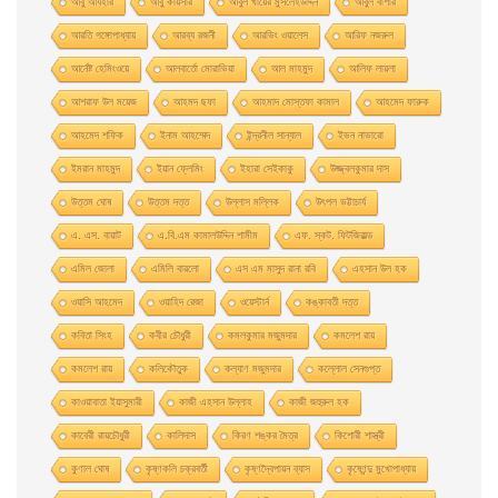
আবু আযহার
আবু কায়সার
আবুল খায়ের মুসলেহউদ্দিন
আবুল বাশার
আরতি গঙ্গোপাধ্যায়
আরব্য রজনী
আরভিং ওয়ালেস
আরিফ নজরুল
আর্নেষ্ট হেমিংওয়ে
আলবার্তো মােরাভিয়া
আল মাহমুদ
আলিফ লায়লা
আশরাফ উল ময়েজ
আহমদ ছফা
আহমাদ মোস্তফা কামাল
আহমেদ ফারুক
আহমেদ শফিক
ইনাম আহম্মেদ
ইন্দ্রনীল সান্যাল
ইভন নাভারাে
ইমরান মাহমুদ
ইয়ান ফ্লেমিং
ইহারা সেইকাকু
উজ্জ্বলকুমার দাস
উত্তম ঘােষ
উত্তম দত্ত
উল্লাস মল্লিক
উৎপল ভট্টাচার্য
এ. এস. বায়াট
এ.বি.এম কামালউদ্দিন শামীম
এফ. স্কট. ফিটজিরাল্ড
এমিল জোলা
এমিলি বারলো
এস এম মাসুদ রানা রবি
এহসান উল হক
ওয়াসি আহমেদ
ওয়াহিদ রেজা
ওয়েস্টার্ন
কঙ্কাবতী দত্ত
কবিতা সিংহ
কবীর চৌধুরী
কমলকুমার মজুমদার
কমলেশ রায়
কমলেশ রায়
কলিকৌতুক
কল্যাণ মজুমদার
কল্লোল সেনগুপ্ত
কাওয়াবাতা ইয়াসুমারী
কাজী এহসান উল্লাহ
কাজী জহুরুল হক
কাবেরী রায়চৌধুরী
কালিদাস
কিরণ শঙ্কর মৈত্র
কিশোরী শাস্ত্রী
কুণাল ঘোষ
কৃষ্ণকলি চক্রবর্তী
কৃষ্ণদ্বৈপায়ন ব্যাস
কৃষ্ণেন্দু মুখােপাধ্যায়