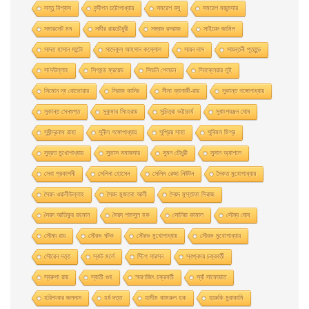
সন্তু বিশ্বাস
সন্দীপন চট্টোপাধ্যায়
সমরেশ বসু
সমরেশ মজুমদার
সমারসেট মম
সমীর রায়চৌধুরী
সম্বাদ রসরাজ
সাইয়েদ জামিল
সাদত হাসান মান্টো
সাদেকুল আহসান কল্লোল
সায়ন দাস
সায়ন্তনী পূততুন্ড
সা’দউল্লাহ
সিগমন্ড ফ্রয়েড
সিডনি শেলডন
সিনক্লেয়ার লুই
সিমোন দ্য বোভোয়ার
সিরাজ কাদির
সীমা ব্যানার্জী-রায়
সুকান্ত গঙ্গোপাধ্যায়
সুকান্ত সেনগুপ্ত
সুকুমার সিংহরায়
সুচিত্রা ভট্টাচার্য
সুধাংশরঞ্জন ঘোষ
সুধীন্দ্রনাথ রাহা
সুনীল গঙ্গোপাধ্যায়
সুপ্রিয় সাহা
সুবিমল মিশ্র
সুব্রত মুখোপাধ্যায়
সুভাস সমাজদার
সুমন চৌধুরী
সুসান অ্যাশলে
সেবা প্রকাশনী
সেলিনা হােসেন
সেলিম রেজা নিউটন
সৈকত মুখোপাধ্যায়
সৈয়দ ওয়ালীউল্লাহ
সৈয়দ মুজতবা আলী
সৈয়দ মুস্তাফা সিরাজ
সৈয়দ আতিকুর রহমান
সৈয়দ শামসুল হক
সোনিয়া কামাল
সৌম্য ঘােষ
সৌম্য রায়
সৌরভ ঘটক
সৌরভ মুখােপাধ্যায়
সৌরভ মুখোপাধ্যায়
সৌরেন দত্ত
স্কট মর্লে
স্টিগ লারসন
স্বপ্নময় চক্রবর্তী
স্বরুপা রায়
স্বাতী গুহ
স্মরণজিৎ চক্রবর্তী
স্যাঁ সাফোয়াত
হরিশংকর জলদাস
হর্ষ দত্ত
হামীম কামরুল হক
হারুকি মুরাকামি