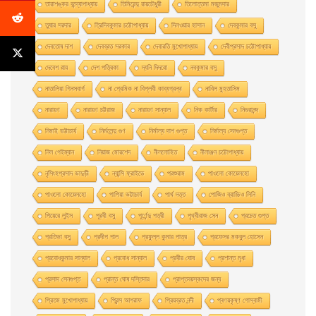
তারাশঙ্কর বন্দ্যোপাধ্যায়
তিমিরেন্দু রায়চৌধুরী
তিলোত্তমা মজুমদার
তুষার সরদার
ত্রিদিবকুমার চট্টোপাধ্যায়
দিলওয়ার হাসান
দেবকুমার বসু
দেবতোষ দাশ
দেবব্রত সরকার
দেবারতি মুখােপাধ্যায়
দেবীপ্রসাদ চট্টোপাধ্যায়
দেবেশ রায়
দেশ পত্রিকা
দ্যনি দিদরো
নবকুমার বসু
নাতালিয়া গিনসবার্গ
না প্রেমিক না বিপ্লবী কাব্যগ্রন্থ
নাবিল মুহতাসিম
নারায়ণ
নারায়ণ চট্টরাজ
নারায়ণ সান্যাল
নিক কার্টার
নিগুরানন্দ
নিমাই ভট্টাচার্য
নির্মলেন্দু গুণ
নির্মাল্য দাশ গুপ্ত
নির্মাল্য সেনগুপ্ত
নিল গেইম্যান
নিয়াজ মোরশেদ
নীললােহিত
নীলাঞ্জন চট্টোপাধ্যায়
নৃসিংহপ্রসাদ ভাদুড়ী
ন্যান্সি ফ্রাইডে
পরশুরাম
পাওলাে কোয়েলহাে
পাওলাে কোয়েলহো
পাপিয়া ভট্টাচার্য
পার্থ দত্ত
পােজিও ব্রাচ্চিও লিনি
পিয়েরে লুইস
পূরবী বসু
পূর্ণেন্দু পত্রী
পৃথ্বীরাজ সেন
প্রচেত গুপ্ত
প্রতিভা বসু
প্রদীপ পাল
প্রফুল্ল কুমার পাত্র
প্রফেসর মকবুল হােসেন
প্রবােধকুমার সান্যাল
প্রবােধ সান্যাল
প্রবীর ঘােষ
প্রশান্ত মৃধা
প্রসাদ সেনগুপ্ত
প্রান্ত ঘোষ দস্তিদার
প্রাপ্তবয়স্কদের জন্য
প্রিতম মুখোপাধ্যায়
প্রিন্স আশরাফ
প্রিয়ব্রত নন্দী
প্ৰণয়কৃষ্ণ গোস্বামী