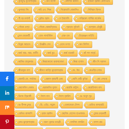
কৃষ্ণেন্দু মুখোপাধ্যায়
কেন ফলেট
কৌশিক জামান
ক্যারল ব্রাউন জেইনওয়ে
খুশবন্ত সিং
গাই এন. স্মিথ
গিয়ােভানি বােকাসিও
গিলিয়ান ফ্লিন
গী দ্য মপাসাঁ
গুন্টার গ্রাস
গে ট্যালেসি
গেব্রিয়েল গার্সিয়া মার্কেজ
গৌতম গুপ্ত
গৌতম ঘোষদস্তিদার
গ্রাহাম সুইফট
ঘনশ্যাম চৌধুরী
চন্দন চক্রবর্তী
চাক পালানিউক
চারু হক
চিত্ররঞ্জন মাইতি
চিনুয়া আচেবে
চিরঞ্জীব সেন
চেতন ভগত
জন ফিলিপ
জর্জ আর. আর. মার্টিন
জর্জ মুর
জর্জ হারবাট
জাঁ পল সার্ত্র
জাকির তালুকদার
জিয়াকোমাে ক্যাসানােভা
জিয়া হাশান
জীন পি স্যাসন
জীবনানন্দ দাশ
জীমত কান্তি বন্দ্যোপাধ্যায়
জে. উড
জেওফ্রি চসার
জেফরি কে. গার্ডনার
জেমস হ্যাডলী চেজ
জেসি মেরী কুইয়া
জো নেসবো
জোসেফিন বেকার
জ্যাকলিন সুসান
জ্যাকি কলিন্স
জ্যোতিলাল দাস
ঝিলম ত্রিবেদী
টমাস মান
টমাস হ্যারিস
ডঃ অতুল সুর
ডঃ দীপক চন্দ্র
ডি. এইচ. লরেন্স
ডেকামেরন টেলস
ডেভিড বালড্যাচি
ডেভিড বালদাশি
ড্যান ব্রাউন
তছলিম হোসেন হাওলাদার
তন্ময় চক্রবর্তী
তন্ময় বন্দ্যোপাধ্যায়
তরুণ কুমার ভাদুড়ী
তসলিমা নাসরিন
তাপস রায়