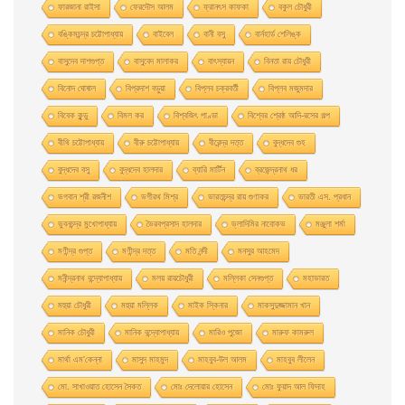
ফারজানা রাইসা
ফেরদৌস আলম
ফ্রানৎস কাফকা
বকুল চৌধুরী
বঙ্কিমচন্দ্র চট্টোপাধ্যায়
বাইবেল
বানী বসু
বার্নহার্ড শেলিঙ্ক
বাসুদেব দাশগুপ্ত
বাসুবেদ মালাকর
বাৎস্যায়ন
বিনতা রায় চৌধুরী
বিনোদ ঘোষাল
বিপ্রদাশ বড়ুয়া
বিপ্লব চক্রবর্তী
বিপ্লব মজুমদার
বিবেক কুন্ডু
বিমল কর
বিশ্বজিৎ পাণ্ডা
বিশ্বের শ্রেষ্ঠ আদি-রসের গল্প
বীথি চট্টোপাধ্যায়
বীরু চট্টোপাধ্যায়
বীরেন্দ্র দত্ত
বুদ্ধদেব গুহ
বুদ্ধদেব বসু
বুদ্ধদেব হালদার
ব্যারি মার্টিন
ব্রজেন্দ্রনাথ ধর
ভগবান শ্রী রজনীশ
ভগীরথ মিশ্র
ভারতচন্দ্র রায় গুণাকর
ভারতী এস. প্রধান
ভুবনচন্দ্র মুখোপাধ্যায়
ভৈরবপ্রসাদ হালদার
ভ্লাদিমির নাবোকভ
মঞ্জুলা শর্মা
মণীন্দ্র গুপ্ত
মণীন্দ্র দত্ত
মতি নন্দী
মনসুর আহমেদ
মনীন্দ্রনাথ বন্দ্যোপাধ্যায়
মলয় রায়চৌধুরী
মল্লিকা সেনগুপ্ত
মহাভারত
মহুয়া চৌধুরী
মহুয়া মল্লিক
মাইক স্কিনার
মাকসুদুজ্জামান খান
মানিক চৌধুরী
মানিক বন্দ্যোপাধ্যায়
মারিও পুজো
মারুফ কামরুল
মার্থা এম'কেন্না
মাসুদ মাহমুদ
মাহবুব-উল আলম
মাহবুব লীলেন
মাে. সাখাওয়াত হােসেন সৈকত
মােঃ দেলােয়ার হােসেন
মােঃ ফুয়াদ আল ফিদাহ