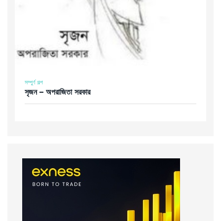
সম্পুর্ণ গল্প
সৃজন – অপরাজিতা সরকার