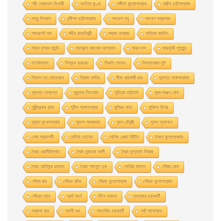
শ্রী প্রেমদাস ভিখারী
সংহিতা কুণ্ড
সঙ্গীতা বন্দ্যোপাধ্যায়
সঞ্জীব চট্টোপাধ্যায়
সন্তু বিশ্বাস
সন্দীপন চট্টোপাধ্যায়
সমরেশ বসু
সমরেশ মজুমদার
সমারসেট মম
সমীর রায়চৌধুরী
সম্বাদ রসরাজ
সাইয়েদ জামিল
সাদত হাসান মান্টো
সাদেকুল আহসান কল্লোল
সায়ন দাস
সায়ন্তনী পূততুন্ড
সা’দউল্লাহ
সিগমন্ড ফ্রয়েড
সিডনি শেলডন
সিনক্লেয়ার লুই
সিমোন দ্য বোভোয়ার
সিরাজ কাদির
সীমা ব্যানার্জী-রায়
সুকান্ত গঙ্গোপাধ্যায়
সুকান্ত সেনগুপ্ত
সুকুমার সিংহরায়
সুচিত্রা ভট্টাচার্য
সুধাংশরঞ্জন ঘোষ
সুধীন্দ্রনাথ রাহা
সুনীল গঙ্গোপাধ্যায়
সুপ্রিয় সাহা
সুবিমল মিশ্র
সুব্রত মুখোপাধ্যায়
সুভাস সমাজদার
সুমন চৌধুরী
সুসান অ্যাশলে
সেবা প্রকাশনী
সেলিনা হােসেন
সেলিম রেজা নিউটন
সৈকত মুখোপাধ্যায়
সৈয়দ ওয়ালীউল্লাহ
সৈয়দ মুজতবা আলী
সৈয়দ মুস্তাফা সিরাজ
সৈয়দ আতিকুর রহমান
সৈয়দ শামসুল হক
সোনিয়া কামাল
সৌম্য ঘােষ
সৌম্য রায়
সৌরভ ঘটক
সৌরভ মুখােপাধ্যায়
সৌরভ মুখোপাধ্যায়
সৌরেন দত্ত
স্কট মর্লে
স্টিগ লারসন
স্বপ্নময় চক্রবর্তী
স্বরুপা রায়
স্বাতী গুহ
স্মরণজিৎ চক্রবর্তী
স্যাঁ সাফোয়াত