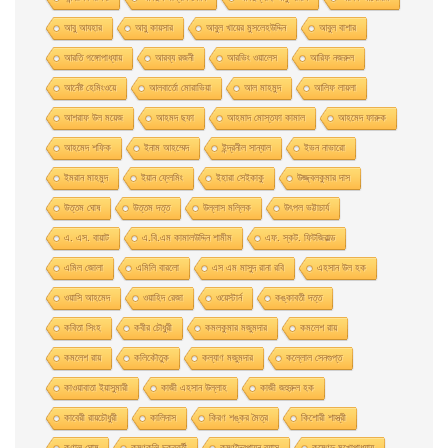
আবু আযহার
আবু কায়সার
আবুল খায়ের মুসলেহউদ্দিন
আবুল বাশার
আরতি গঙ্গোপাধ্যায়
আরব্য রজনী
আরভিং ওয়ালেস
আরিফ নজরুল
আর্নেষ্ট হেমিংওয়ে
আলবার্তো মােরাভিয়া
আল মাহমুদ
আলিফ লায়লা
আশরাফ উল ময়েজ
আহমদ ছফা
আহমাদ মোস্তফা কামাল
আহমেদ ফারুক
আহমেদ শফিক
ইনাম আহম্মেদ
ইন্দ্রনীল সান্যাল
ইভন নাভারাে
ইমরান মাহমুদ
ইয়ান ফ্লেমিং
ইহারা সেইকাকু
উজ্জ্বলকুমার দাস
উত্তম ঘােষ
উত্তম দত্ত
উল্লাস মল্লিক
উৎপল ভট্টাচার্য
এ. এস. বায়াট
এ.বি.এম কামালউদ্দিন শামীম
এফ. স্কট. ফিটজিরাল্ড
এমিল জোলা
এমিলি বারলো
এস এম মাসুদ রানা রবি
এহসান উল হক
ওয়াসি আহমেদ
ওয়াহিদ রেজা
ওয়েস্টার্ন
কঙ্কাবতী দত্ত
কবিতা সিংহ
কবীর চৌধুরী
কমলকুমার মজুমদার
কমলেশ রায়
কমলেশ রায়
কলিকৌতুক
কল্যাণ মজুমদার
কল্লোল সেনগুপ্ত
কাওয়াবাতা ইয়াসুমারী
কাজী এহসান উল্লাহ
কাজী জহুরুল হক
কাবেরী রায়চৌধুরী
কালিদাস
কিরণ শঙ্কর মৈত্র
কিশোরী শাস্ত্রী
কুণাল ঘোষ
কৃষ্ণকলি চক্রবর্তী
কৃষ্ণদ্বৈপায়ন ব্যাস
কৃষ্ণেন্দু মুখােপাধ্যায়