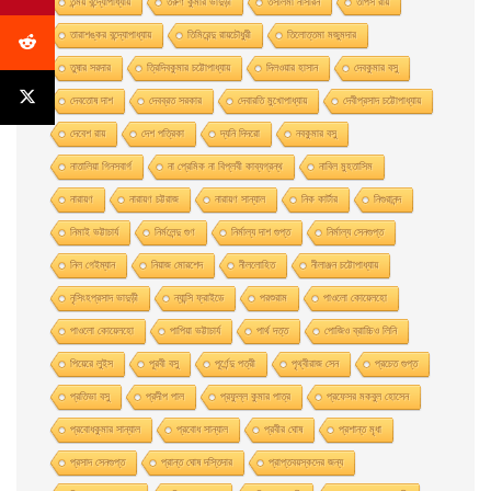
তন্ময় বন্দ্যোপাধ্যায়
তরুণ কুমার ভাদুড়ী
তসলিমা নাসরিন
তাপস রায়
তারাশঙ্কর বন্দ্যোপাধ্যায়
তিমিরেন্দু রায়চৌধুরী
তিলোত্তমা মজুমদার
তুষার সরদার
ত্রিদিবকুমার চট্টোপাধ্যায়
দিলওয়ার হাসান
দেবকুমার বসু
দেবতোষ দাশ
দেবব্রত সরকার
দেবারতি মুখােপাধ্যায়
দেবীপ্রসাদ চট্টোপাধ্যায়
দেবেশ রায়
দেশ পত্রিকা
দ্যনি দিদরো
নবকুমার বসু
নাতালিয়া গিনসবার্গ
না প্রেমিক না বিপ্লবী কাব্যগ্রন্থ
নাবিল মুহতাসিম
নারায়ণ
নারায়ণ চট্টরাজ
নারায়ণ সান্যাল
নিক কার্টার
নিগুরানন্দ
নিমাই ভট্টাচার্য
নির্মলেন্দু গুণ
নির্মাল্য দাশ গুপ্ত
নির্মাল্য সেনগুপ্ত
নিল গেইম্যান
নিয়াজ মোরশেদ
নীললােহিত
নীলাঞ্জন চট্টোপাধ্যায়
নৃসিংহপ্রসাদ ভাদুড়ী
ন্যান্সি ফ্রাইডে
পরশুরাম
পাওলাে কোয়েলহাে
পাওলাে কোয়েলহো
পাপিয়া ভট্টাচার্য
পার্থ দত্ত
পােজিও ব্রাচ্চিও লিনি
পিয়েরে লুইস
পূরবী বসু
পূর্ণেন্দু পত্রী
পৃথ্বীরাজ সেন
প্রচেত গুপ্ত
প্রতিভা বসু
প্রদীপ পাল
প্রফুল্ল কুমার পাত্র
প্রফেসর মকবুল হােসেন
প্রবােধকুমার সান্যাল
প্রবােধ সান্যাল
প্রবীর ঘােষ
প্রশান্ত মৃধা
প্রসাদ সেনগুপ্ত
প্রান্ত ঘোষ দস্তিদার
প্রাপ্তবয়স্কদের জন্য