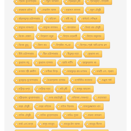
প্রিতম মুখোপাধ্যায়
প্রিন্স আশরাফ
প্রিয়ব্রত নন্দী
প্ৰণয়কৃষ্ণ গোস্বামী
ফারজানা রাইসা
ফেরদৌস আলম
ফ্রানৎস কাফকা
বকুল চৌধুরী
বঙ্কিমচন্দ্র চট্টোপাধ্যায়
বাইবেল
বানী বসু
বার্নহার্ড শেলিঙ্ক
বাসুদেব দাশগুপ্ত
বাসুবেদ মালাকর
বাৎস্যায়ন
বিনতা রায় চৌধুরী
বিনোদ ঘোষাল
বিপ্রদাশ বড়ুয়া
বিপ্লব চক্রবর্তী
বিপ্লব মজুমদার
বিবেক কুন্ডু
বিমল কর
বিশ্বজিৎ পাণ্ডা
বিশ্বের শ্রেষ্ঠ আদি-রসের গল্প
বীথি চট্টোপাধ্যায়
বীরু চট্টোপাধ্যায়
বীরেন্দ্র দত্ত
বুদ্ধদেব গুহ
বুদ্ধদেব বসু
বুদ্ধদেব হালদার
ব্যারি মার্টিন
ব্রজেন্দ্রনাথ ধর
ভগবান শ্রী রজনীশ
ভগীরথ মিশ্র
ভারতচন্দ্র রায় গুণাকর
ভারতী এস. প্রধান
ভুবনচন্দ্র মুখোপাধ্যায়
ভৈরবপ্রসাদ হালদার
ভ্লাদিমির নাবোকভ
মঞ্জুলা শর্মা
মণীন্দ্র গুপ্ত
মণীন্দ্র দত্ত
মতি নন্দী
মনসুর আহমেদ
মনীন্দ্রনাথ বন্দ্যোপাধ্যায়
মলয় রায়চৌধুরী
মল্লিকা সেনগুপ্ত
মহাভারত
মহুয়া চৌধুরী
মহুয়া মল্লিক
মাইক স্কিনার
মাকসুদুজ্জামান খান
মানিক চৌধুরী
মানিক বন্দ্যোপাধ্যায়
মারিও পুজো
মারুফ কামরুল
মার্থা এম'কেন্না
মাসুদ মাহমুদ
মাহবুব-উল আলম
মাহবুব লীলেন