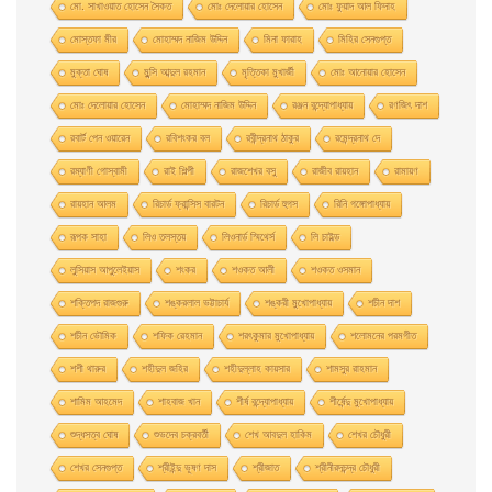
মাে. সাখাওয়াত হােসেন সৈকত
মােঃ দেলােয়ার হােসেন
মােঃ ফুয়াদ আল ফিদাহ
মােস্তফা মীর
মােহাম্মদ নাজিম উদ্দিন
মিনা ফারাহ
মিহির সেনগুপ্ত
মুক্তা ঘোষ
মুন্সি আব্দুল রহমান
মৃত্তিকা মুখার্জী
মোঃ আনোয়ার হোসেন
মোঃ দেলোয়ার হােসেন
মোহাম্মদ নাজিম উদ্দিন
রঞ্জন বন্দ্যোপাধ্যায়
রণজিৎ দাশ
রবার্ট পেন ওয়ারেন
রবিশংকর বল
রবীন্দ্রনাথ ঠাকুর
রমেন্দ্রনাথ দে
রম্যাণী গোস্বামী
রাই শিল্পী
রাজশেখর বসু
রাজীব রায়হান
রামায়ণ
রায়হান আলম
রিচার্ড ফ্রান্সিস বারটন
রিচার্ড হুগস
রিনি গঙ্গোপাধ্যায়
রূপক সাহা
লিও তলস্তয়
লিওনার্ড স্মিথের্স
লি চাইল্ড
লুসিয়াস আপুলেইয়াস
শংকর
শওকত আলী
শওকত ওসমান
শক্তিপদ রাজগুরু
শঙ্করলাল ভট্টাচার্য
শঙ্করী মুখােপাধ্যায়
শচীন দাশ
শচীন ভৌমিক
শফিক রেহমান
শরৎকুমার মুখোপাধ্যায়
শলোমনের পরমগীত
শশী থারুর
শহীদুল জহির
শহীদুল্লাহ কায়সার
শামসুর রাহমান
শামিম আহমেদ
শাহবাজ খান
শীর্ষ বন্দ্যোপাধ্যায়
শীর্ষেন্দু মুখোপাধ্যায়
শুদ্ধসত্ব ঘোষ
শুভদেব চক্রবর্তী
শেখ আবদুল হাকিম
শেখর চৌধুরী
শেখর সেনগুপ্ত
শ্রীইন্দু ভূষণ দাস
শ্রীজাত
শ্রীনীরদচন্দ্র চৌধুরী