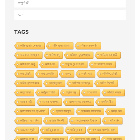
সম্পুর্ণ বই
১৮+
TAGS
অচিন্ত্যকুমার সেনগুপ্ত
অতীন বন্দ্যোপাধ্যায়
অদ্বৈত মল্লবর্মণ
অনরে দ্য বালজ্যাক
অনিতা বসু
অনির্বাণ বন্দ্যোপাধ্যায়
অনিলেন্দু চক্রবর্তী
অনীশ দাস অপু
অনীশ দেব
অনুপম মুখোপাধ্যায়
অপরাজিতা সরকার
অপু চৌধুরী
অপু রােজারিও
অবধূত
অবনী সাহা
অভিজিৎ চৌধুরী
অভীক মুখোপাধ্যায়
অমরেন্দ্র দাস
অমিতাভ দাশগুপ্ত
অমীশ ত্রিপাঠি
অমৃত সাহা
অরবিন্দ আডিগা
অরিন্দম বসু
অর্ণব সাহা
অর্পিতা সরকার
অলোক বারী
অশােক দাশগুপ্ত
অশোককুমার সেনগুপ্ত
অ্যানীস নীন
অ্যাম্পায়ার অব দ্য মােঘল
অ্যালিস সিবােন্ড
অ্যালেক্স রাদারফোর্ড
আঁদ্রে জিদ
আইয়ুব আল আমিন
আখতার-উন-নবী
আখতারুজ্জামান ইলিয়াস
আনাইস নিন
আনাতােল ফ্রাঁস
আনিছুর রহমান
আনিসুল হক
আনোয়ার হোসেইন মঞ্জু
আন্দালিব রাশদী
আবদুল মান্নান সৈয়দ
আবদুল্লাহ আবু সায়ীদ
আবিদ আনোয়ার