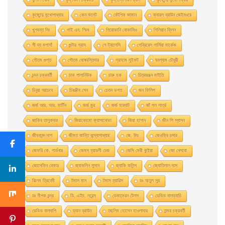
কৃষ্ণেন্দু মুখোপাধ্যায়
কেন ফলেট
কৌশিক জামান
ক্যারল ব্রাউন জেইনওয়ে
খুশবন্ত সিং
গাই এন. স্মিথ
গিয়ােভানি বােকাসিও
গিলিয়ান ফ্লিন
গী দ্য মপাসাঁ
গুন্টার গ্রাস
গে ট্যালেসি
গেব্রিয়েল গার্সিয়া মার্কেজ
গৌতম গুপ্ত
গৌতম ঘোষদস্তিদার
গ্রাহাম সুইফট
ঘনশ্যাম চৌধুরী
চন্দন চক্রবর্তী
চাক পালানিউক
চারু হক
চিত্ররঞ্জন মাইতি
চিনুয়া আচেবে
চিরঞ্জীব সেন
চেতন ভগত
জন ফিলিপ
জর্জ আর. আর. মার্টিন
জর্জ মুর
জর্জ হারবাট
জাঁ পল সার্ত্র
জাকির তালুকদার
জিয়াকোমাে ক্যাসানােভা
জিয়া হাশান
জীন পি স্যাসন
জীবনানন্দ দাশ
জীমত কান্তি বন্দ্যোপাধ্যায়
জে. উড
জেওফ্রি চসার
জেফরি কে. গার্ডনার
জেমস হ্যাডলী চেজ
জেসি মেরী কুইয়া
জো নেসবো
জোসেফিন বেকার
জ্যাকলিন সুসান
জ্যাকি কলিন্স
জ্যোতিলাল দাস
ঝিলম ত্রিবেদী
টমাস মান
টমাস হ্যারিস
ডঃ অতুল সুর
ডঃ দীপক চন্দ্র
ডি. এইচ. লরেন্স
ডেকামেরন টেলস
ডেভিড বালড্যাচি
ডেভিড বালদাশি
ড্যান ব্রাউন
তছলিম হোসেন হাওলাদার
তন্ময় চক্রবর্তী