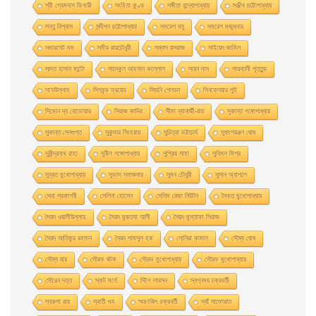
শ্রী প্রেমদাস ভিখারী
সংহিতা কুণ্ড
সঙ্গীতা বন্দ্যোপাধ্যায়
সঞ্জীব চট্টোপাধ্যায়
সন্তু বিশ্বাস
সন্দীপন চট্টোপাধ্যায়
সমরেশ বসু
সমরেশ মজুমদার
সমারসেট মম
সমীর রায়চৌধুরী
সম্বাদ রসরাজ
সাইয়েদ জামিল
সাদত হাসান মান্টো
সাদেকুল আহসান কল্লোল
সায়ন দাস
সায়ন্তনী পূততুন্ড
সা’দউল্লাহ
সিগমন্ড ফ্রয়েড
সিডনি শেলডন
সিনক্লেয়ার লুই
সিমোন দ্য বোভোয়ার
সিরাজ কাদির
সীমা ব্যানার্জী-রায়
সুকান্ত গঙ্গোপাধ্যায়
সুকান্ত সেনগুপ্ত
সুকুমার সিংহরায়
সুচিত্রা ভট্টাচার্য
সুধাংশরঞ্জন ঘোষ
সুধীন্দ্রনাথ রাহা
সুনীল গঙ্গোপাধ্যায়
সুপ্রিয় সাহা
সুবিমল মিশ্র
সুব্রত মুখোপাধ্যায়
সুভাস সমাজদার
সুমন চৌধুরী
সুসান অ্যাশলে
সেবা প্রকাশনী
সেলিনা হােসেন
সেলিম রেজা নিউটন
সৈকত মুখোপাধ্যায়
সৈয়দ ওয়ালীউল্লাহ
সৈয়দ মুজতবা আলী
সৈয়দ মুস্তাফা সিরাজ
সৈয়দ আতিকুর রহমান
সৈয়দ শামসুল হক
সোনিয়া কামাল
সৌম্য ঘােষ
সৌম্য রায়
সৌরভ ঘটক
সৌরভ মুখােপাধ্যায়
সৌরভ মুখোপাধ্যায়
সৌরেন দত্ত
স্কট মর্লে
স্টিগ লারসন
স্বপ্নময় চক্রবর্তী
স্বরুপা রায়
স্বাতী গুহ
স্মরণজিৎ চক্রবর্তী
স্যাঁ সাফোয়াত