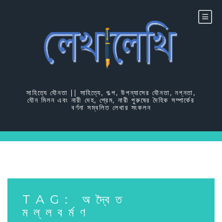
Skip
to
content
সাহিত্যে যৌনতা || সাহিত্যে, গল্প, উপন্যাসের যৌনতা, নগ্নতা,
যৌন মিলন এবং নারী দেহ, প্রেম, নারী পুরুষের দৈহিক সম্পার্কের
বর্ণনা সম্বলিত লেখার সংকলন
TAG:
অদ্বৈত
মল্লবর্মণ