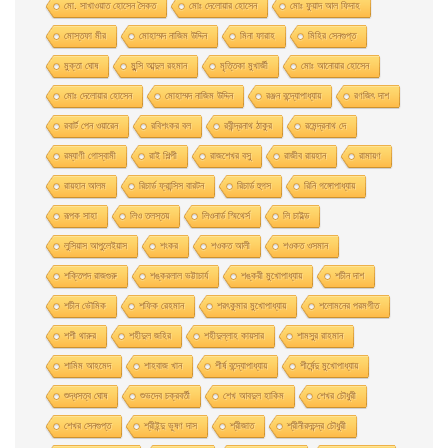
মাে. সাখাওয়াত হােসেন সৈকত
মােঃ দেলােয়ার হােসেন
মােঃ ফুয়াদ আল ফিদাহ
মােস্তফা মীর
মােহাম্মদ নাজিম উদ্দিন
মিনা ফারাহ
মিহির সেনগুপ্ত
মুক্তা ঘোষ
মুন্সি আব্দুল রহমান
মৃত্তিকা মুখার্জী
মোঃ আনোয়ার হোসেন
মোঃ দেলোয়ার হােসেন
মোহাম্মদ নাজিম উদ্দিন
রঞ্জন বন্দ্যোপাধ্যায়
রণজিৎ দাশ
রবার্ট পেন ওয়ারেন
রবিশংকর বল
রবীন্দ্রনাথ ঠাকুর
রমেন্দ্রনাথ দে
রম্যাণী গোস্বামী
রাই শিল্পী
রাজশেখর বসু
রাজীব রায়হান
রামায়ণ
রায়হান আলম
রিচার্ড ফ্রান্সিস বারটন
রিচার্ড হুগস
রিনি গঙ্গোপাধ্যায়
রূপক সাহা
লিও তলস্তয়
লিওনার্ড স্মিথের্স
লি চাইল্ড
লুসিয়াস আপুলেইয়াস
শংকর
শওকত আলী
শওকত ওসমান
শক্তিপদ রাজগুরু
শঙ্করলাল ভট্টাচার্য
শঙ্করী মুখােপাধ্যায়
শচীন দাশ
শচীন ভৌমিক
শফিক রেহমান
শরৎকুমার মুখোপাধ্যায়
শলোমনের পরমগীত
শশী থারুর
শহীদুল জহির
শহীদুল্লাহ কায়সার
শামসুর রাহমান
শামিম আহমেদ
শাহবাজ খান
শীর্ষ বন্দ্যোপাধ্যায়
শীর্ষেন্দু মুখোপাধ্যায়
শুদ্ধসত্ব ঘোষ
শুভদেব চক্রবর্তী
শেখ আবদুল হাকিম
শেখর চৌধুরী
শেখর সেনগুপ্ত
শ্রীইন্দু ভূষণ দাস
শ্রীজাত
শ্রীনীরদচন্দ্র চৌধুরী