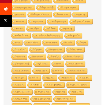
তন্ময় বন্দ্যোপাধ্যায়
তরুণ কুমার ভাদুড়ী
তসলিমা নাসরিন
তাপস রায়
তারাশঙ্কর বন্দ্যোপাধ্যায়
তিমিরেন্দু রায়চৌধুরী
তিলোত্তমা মজুমদার
তুষার সরদার
ত্রিদিবকুমার চট্টোপাধ্যায়
দিলওয়ার হাসান
দেবকুমার বসু
দেবতোষ দাশ
দেবব্রত সরকার
দেবারতি মুখােপাধ্যায়
দেবীপ্রসাদ চট্টোপাধ্যায়
দেবেশ রায়
দেশ পত্রিকা
দ্যনি দিদরো
নবকুমার বসু
নাতালিয়া গিনসবার্গ
না প্রেমিক না বিপ্লবী কাব্যগ্রন্থ
নাবিল মুহতাসিম
নারায়ণ
নারায়ণ চট্টরাজ
নারায়ণ সান্যাল
নিক কার্টার
নিগুরানন্দ
নিমাই ভট্টাচার্য
নির্মলেন্দু গুণ
নির্মাল্য দাশ গুপ্ত
নির্মাল্য সেনগুপ্ত
নিল গেইম্যান
নিয়াজ মোরশেদ
নীললােহিত
নীলাঞ্জন চট্টোপাধ্যায়
নৃসিংহপ্রসাদ ভাদুড়ী
ন্যান্সি ফ্রাইডে
পরশুরাম
পাওলাে কোয়েলহাে
পাওলাে কোয়েলহো
পাপিয়া ভট্টাচার্য
পার্থ দত্ত
পােজিও ব্রাচ্চিও লিনি
পিয়েরে লুইস
পূরবী বসু
পূর্ণেন্দু পত্রী
পৃথ্বীরাজ সেন
প্রচেত গুপ্ত
প্রতিভা বসু
প্রদীপ পাল
প্রফুল্ল কুমার পাত্র
প্রফেসর মকবুল হােসেন
প্রবােধকুমার সান্যাল
প্রবােধ সান্যাল
প্রবীর ঘােষ
প্রশান্ত মৃধা
প্রসাদ সেনগুপ্ত
প্রান্ত ঘোষ দস্তিদার
প্রাপ্তবয়স্কদের জন্য