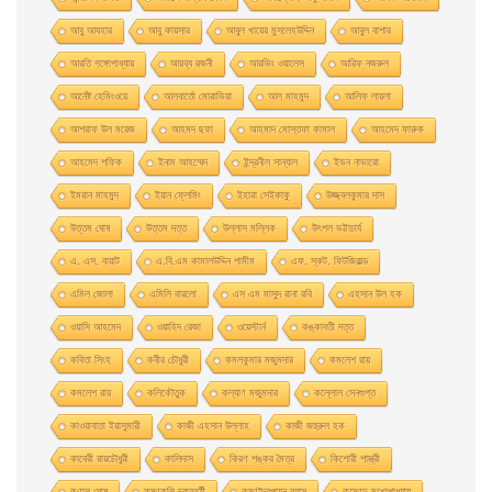
আবু আযহার
আবু কায়সার
আবুল খায়ের মুসলেহউদ্দিন
আবুল বাশার
আরতি গঙ্গোপাধ্যায়
আরব্য রজনী
আরভিং ওয়ালেস
আরিফ নজরুল
আর্নেষ্ট হেমিংওয়ে
আলবার্তো মােরাভিয়া
আল মাহমুদ
আলিফ লায়লা
আশরাফ উল ময়েজ
আহমদ ছফা
আহমাদ মোস্তফা কামাল
আহমেদ ফারুক
আহমেদ শফিক
ইনাম আহম্মেদ
ইন্দ্রনীল সান্যাল
ইভন নাভারাে
ইমরান মাহমুদ
ইয়ান ফ্লেমিং
ইহারা সেইকাকু
উজ্জ্বলকুমার দাস
উত্তম ঘােষ
উত্তম দত্ত
উল্লাস মল্লিক
উৎপল ভট্টাচার্য
এ. এস. বায়াট
এ.বি.এম কামালউদ্দিন শামীম
এফ. স্কট. ফিটজিরাল্ড
এমিল জোলা
এমিলি বারলো
এস এম মাসুদ রানা রবি
এহসান উল হক
ওয়াসি আহমেদ
ওয়াহিদ রেজা
ওয়েস্টার্ন
কঙ্কাবতী দত্ত
কবিতা সিংহ
কবীর চৌধুরী
কমলকুমার মজুমদার
কমলেশ রায়
কমলেশ রায়
কলিকৌতুক
কল্যাণ মজুমদার
কল্লোল সেনগুপ্ত
কাওয়াবাতা ইয়াসুমারী
কাজী এহসান উল্লাহ
কাজী জহুরুল হক
কাবেরী রায়চৌধুরী
কালিদাস
কিরণ শঙ্কর মৈত্র
কিশোরী শাস্ত্রী
কুণাল ঘোষ
কৃষ্ণকলি চক্রবর্তী
কৃষ্ণদ্বৈপায়ন ব্যাস
কৃষ্ণেন্দু মুখােপাধ্যায়