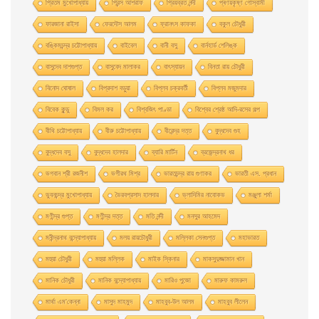
প্রিতম মুখোপাধ্যায়
প্রিন্স আশরাফ
প্রিয়ব্রত নন্দী
প্ৰণয়কৃষ্ণ গোস্বামী
ফারজানা রাইসা
ফেরদৌস আলম
ফ্রানৎস কাফকা
বকুল চৌধুরী
বঙ্কিমচন্দ্র চট্টোপাধ্যায়
বাইবেল
বানী বসু
বার্নহার্ড শেলিঙ্ক
বাসুদেব দাশগুপ্ত
বাসুবেদ মালাকর
বাৎস্যায়ন
বিনতা রায় চৌধুরী
বিনোদ ঘোষাল
বিপ্রদাশ বড়ুয়া
বিপ্লব চক্রবর্তী
বিপ্লব মজুমদার
বিবেক কুন্ডু
বিমল কর
বিশ্বজিৎ পাণ্ডা
বিশ্বের শ্রেষ্ঠ আদি-রসের গল্প
বীথি চট্টোপাধ্যায়
বীরু চট্টোপাধ্যায়
বীরেন্দ্র দত্ত
বুদ্ধদেব গুহ
বুদ্ধদেব বসু
বুদ্ধদেব হালদার
ব্যারি মার্টিন
ব্রজেন্দ্রনাথ ধর
ভগবান শ্রী রজনীশ
ভগীরথ মিশ্র
ভারতচন্দ্র রায় গুণাকর
ভারতী এস. প্রধান
ভুবনচন্দ্র মুখোপাধ্যায়
ভৈরবপ্রসাদ হালদার
ভ্লাদিমির নাবোকভ
মঞ্জুলা শর্মা
মণীন্দ্র গুপ্ত
মণীন্দ্র দত্ত
মতি নন্দী
মনসুর আহমেদ
মনীন্দ্রনাথ বন্দ্যোপাধ্যায়
মলয় রায়চৌধুরী
মল্লিকা সেনগুপ্ত
মহাভারত
মহুয়া চৌধুরী
মহুয়া মল্লিক
মাইক স্কিনার
মাকসুদুজ্জামান খান
মানিক চৌধুরী
মানিক বন্দ্যোপাধ্যায়
মারিও পুজো
মারুফ কামরুল
মার্থা এম'কেন্না
মাসুদ মাহমুদ
মাহবুব-উল আলম
মাহবুব লীলেন