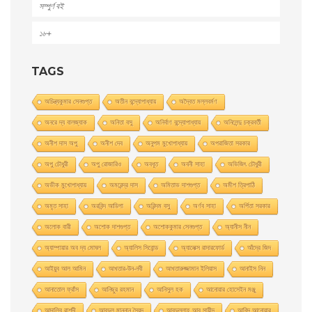
সম্পুর্ণ বই
১৮+
TAGS
অচিন্ত্যকুমার সেনগুপ্ত
অতীন বন্দ্যোপাধ্যায়
অদ্বৈত মল্লবর্মণ
অনরে দ্য বালজ্যাক
অনিতা বসু
অনির্বাণ বন্দ্যোপাধ্যায়
অনিলেন্দু চক্রবর্তী
অনীশ দাস অপু
অনীশ দেব
অনুপম মুখোপাধ্যায়
অপরাজিতা সরকার
অপু চৌধুরী
অপু রােজারিও
অবধূত
অবনী সাহা
অভিজিৎ চৌধুরী
অভীক মুখোপাধ্যায়
অমরেন্দ্র দাস
অমিতাভ দাশগুপ্ত
অমীশ ত্রিপাঠি
অমৃত সাহা
অরবিন্দ আডিগা
অরিন্দম বসু
অর্ণব সাহা
অর্পিতা সরকার
অলোক বারী
অশােক দাশগুপ্ত
অশোককুমার সেনগুপ্ত
অ্যানীস নীন
অ্যাম্পায়ার অব দ্য মােঘল
অ্যালিস সিবােন্ড
অ্যালেক্স রাদারফোর্ড
আঁদ্রে জিদ
আইয়ুব আল আমিন
আখতার-উন-নবী
আখতারুজ্জামান ইলিয়াস
আনাইস নিন
আনাতােল ফ্রাঁস
আনিছুর রহমান
আনিসুল হক
আনোয়ার হোসেইন মঞ্জু
আন্দালিব রাশদী
আবদুল মান্নান সৈয়দ
আবদুল্লাহ আবু সায়ীদ
আবিদ আনোয়ার