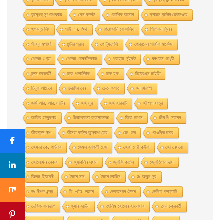
কৃষ্ণেন্দু মুখোপাধ্যায়
কেন ফলেট
কৌশিক জামান
ক্যারল ব্রাউন জেইনওয়ে
খুশবন্ত সিং
গাই এন. স্মিথ
গিয়ােভানি বােকাসিও
গিলিয়ান ফ্লিন
গী দ্য মপাসাঁ
গুন্টার গ্রাস
গে ট্যালেসি
গেব্রিয়েল গার্সিয়া মার্কেজ
গৌতম গুপ্ত
গৌতম ঘোষদস্তিদার
গ্রাহাম সুইফট
ঘনশ্যাম চৌধুরী
চন্দন চক্রবর্তী
চাক পালানিউক
চারু হক
চিত্ররঞ্জন মাইতি
চিনুয়া আচেবে
চিরঞ্জীব সেন
চেতন ভগত
জন ফিলিপ
জর্জ আর. আর. মার্টিন
জর্জ মুর
জর্জ হারবাট
জাঁ পল সার্ত্র
জাকির তালুকদার
জিয়াকোমাে ক্যাসানােভা
জিয়া হাশান
জীন পি স্যাসন
জীবনানন্দ দাশ
জীমত কান্তি বন্দ্যোপাধ্যায়
জে. উড
জেওফ্রি চসার
জেফরি কে. গার্ডনার
জেমস হ্যাডলী চেজ
জেসি মেরী কুইয়া
জো নেসবো
জোসেফিন বেকার
জ্যাকলিন সুসান
জ্যাকি কলিন্স
জ্যোতিলাল দাস
ঝিলম ত্রিবেদী
টমাস মান
টমাস হ্যারিস
ডঃ অতুল সুর
ডঃ দীপক চন্দ্র
ডি. এইচ. লরেন্স
ডেকামেরন টেলস
ডেভিড বালড্যাচি
ডেভিড বালদাশি
ড্যান ব্রাউন
তছলিম হোসেন হাওলাদার
তন্ময় চক্রবর্তী