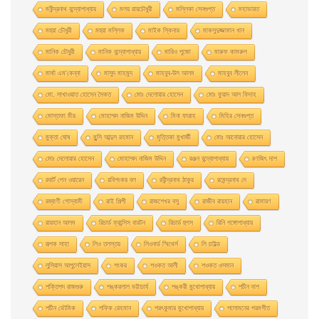
মনীন্দ্রনাথ বন্দ্যোপাধ্যায়
মলয় রায়চৌধুরী
মল্লিকা সেনগুপ্ত
মহাভারত
মহুয়া চৌধুরী
মহুয়া মল্লিক
মাইক স্কিনার
মাকসুদুজ্জামান খান
মানিক চৌধুরী
মানিক বন্দ্যোপাধ্যায়
মারিও পুজো
মারুফ কামরুল
মার্থা এম'কেন্না
মাসুদ মাহমুদ
মাহবুব-উল আলম
মাহবুব লীলেন
মাে. সাখাওয়াত হােসেন সৈকত
মােঃ দেলােয়ার হােসেন
মােঃ ফুয়াদ আল ফিদাহ
মােস্তফা মীর
মােহাম্মদ নাজিম উদ্দিন
মিনা ফারাহ
মিহির সেনগুপ্ত
মুক্তা ঘোষ
মুন্সি আব্দুল রহমান
মৃত্তিকা মুখার্জী
মোঃ আনোয়ার হোসেন
মোঃ দেলোয়ার হােসেন
মোহাম্মদ নাজিম উদ্দিন
রঞ্জন বন্দ্যোপাধ্যায়
রণজিৎ দাশ
রবার্ট পেন ওয়ারেন
রবিশংকর বল
রবীন্দ্রনাথ ঠাকুর
রমেন্দ্রনাথ দে
রম্যাণী গোস্বামী
রাই শিল্পী
রাজশেখর বসু
রাজীব রায়হান
রামায়ণ
রায়হান আলম
রিচার্ড ফ্রান্সিস বারটন
রিচার্ড হুগস
রিনি গঙ্গোপাধ্যায়
রূপক সাহা
লিও তলস্তয়
লিওনার্ড স্মিথের্স
লি চাইল্ড
লুসিয়াস আপুলেইয়াস
শংকর
শওকত আলী
শওকত ওসমান
শক্তিপদ রাজগুরু
শঙ্করলাল ভট্টাচার্য
শঙ্করী মুখােপাধ্যায়
শচীন দাশ
শচীন ভৌমিক
শফিক রেহমান
শরৎকুমার মুখোপাধ্যায়
শলোমনের পরমগীত