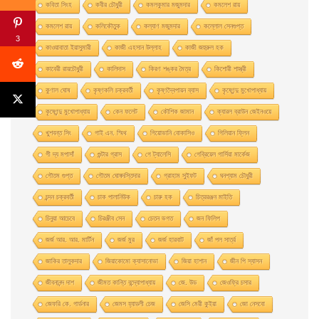
কবিতা সিংহ
কবীর চৌধুরী
কমলকুমার মজুমদার
কমলেশ রায়
কমলেশ রায়
কলিকৌতুক
কল্যাণ মজুমদার
কল্লোল সেনগুপ্ত
3
কাওয়াবাতা ইয়াসুমারী
কাজী এহসান উল্লাহ
কাজী জহুরুল হক
কাবেরী রায়চৌধুরী
কালিদাস
কিরণ শঙ্কর মৈত্র
কিশোরী শাস্ত্রী
কুণাল ঘোষ
কৃষ্ণকলি চক্রবর্তী
কৃষ্ণদ্বৈপায়ন ব্যাস
কৃষ্ণেন্দু মুখােপাধ্যায়
কৃষ্ণেন্দু মুখোপাধ্যায়
কেন ফলেট
কৌশিক জামান
ক্যারল ব্রাউন জেইনওয়ে
খুশবন্ত সিং
গাই এন. স্মিথ
গিয়ােভানি বােকাসিও
গিলিয়ান ফ্লিন
গী দ্য মপাসাঁ
গুন্টার গ্রাস
গে ট্যালেসি
গেব্রিয়েল গার্সিয়া মার্কেজ
গৌতম গুপ্ত
গৌতম ঘোষদস্তিদার
গ্রাহাম সুইফট
ঘনশ্যাম চৌধুরী
চন্দন চক্রবর্তী
চাক পালানিউক
চারু হক
চিত্ররঞ্জন মাইতি
চিনুয়া আচেবে
চিরঞ্জীব সেন
চেতন ভগত
জন ফিলিপ
জর্জ আর. আর. মার্টিন
জর্জ মুর
জর্জ হারবাট
জাঁ পল সার্ত্র
জাকির তালুকদার
জিয়াকোমাে ক্যাসানােভা
জিয়া হাশান
জীন পি স্যাসন
জীবনানন্দ দাশ
জীমত কান্তি বন্দ্যোপাধ্যায়
জে. উড
জেওফ্রি চসার
জেফরি কে. গার্ডনার
জেমস হ্যাডলী চেজ
জেসি মেরী কুইয়া
জো নেসবো