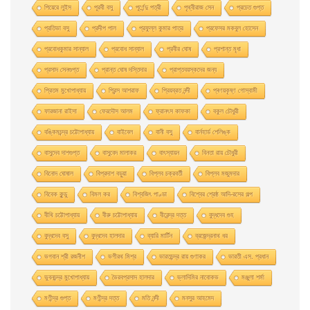
পিয়েরে লুইস
পূরবী বসু
পূর্ণেন্দু পত্রী
পৃথ্বীরাজ সেন
প্রচেত গুপ্ত
প্রতিভা বসু
প্রদীপ পাল
প্রফুল্ল কুমার পাত্র
প্রফেসর মকবুল হােসেন
প্রবােধকুমার সান্যাল
প্রবােধ সান্যাল
প্রবীর ঘােষ
প্রশান্ত মৃধা
প্রসাদ সেনগুপ্ত
প্রান্ত ঘোষ দস্তিদার
প্রাপ্তবয়স্কদের জন্য
প্রিতম মুখোপাধ্যায়
প্রিন্স আশরাফ
প্রিয়ব্রত নন্দী
প্ৰণয়কৃষ্ণ গোস্বামী
ফারজানা রাইসা
ফেরদৌস আলম
ফ্রানৎস কাফকা
বকুল চৌধুরী
বঙ্কিমচন্দ্র চট্টোপাধ্যায়
বাইবেল
বানী বসু
বার্নহার্ড শেলিঙ্ক
বাসুদেব দাশগুপ্ত
বাসুবেদ মালাকর
বাৎস্যায়ন
বিনতা রায় চৌধুরী
বিনোদ ঘোষাল
বিপ্রদাশ বড়ুয়া
বিপ্লব চক্রবর্তী
বিপ্লব মজুমদার
বিবেক কুন্ডু
বিমল কর
বিশ্বজিৎ পাণ্ডা
বিশ্বের শ্রেষ্ঠ আদি-রসের গল্প
বীথি চট্টোপাধ্যায়
বীরু চট্টোপাধ্যায়
বীরেন্দ্র দত্ত
বুদ্ধদেব গুহ
বুদ্ধদেব বসু
বুদ্ধদেব হালদার
ব্যারি মার্টিন
ব্রজেন্দ্রনাথ ধর
ভগবান শ্রী রজনীশ
ভগীরথ মিশ্র
ভারতচন্দ্র রায় গুণাকর
ভারতী এস. প্রধান
ভুবনচন্দ্র মুখোপাধ্যায়
ভৈরবপ্রসাদ হালদার
ভ্লাদিমির নাবোকভ
মঞ্জুলা শর্মা
মণীন্দ্র গুপ্ত
মণীন্দ্র দত্ত
মতি নন্দী
মনসুর আহমেদ