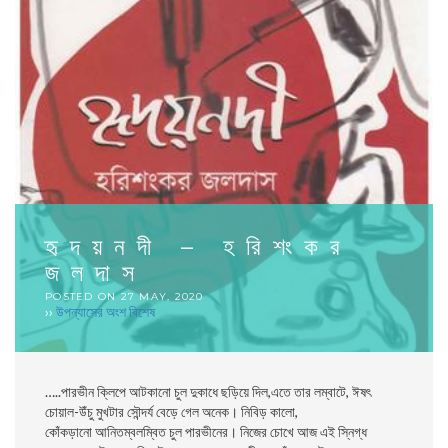
হৃদয়নদী – হরিশংকর
জলদাস
POSTED ON
27 MAY, 2020
››
উপন্যাসের অংশ বিশেষ
…..
পারভীন ক্লিপে আটকানাে চুল দুকাধে ছড়িয়ে দিল,এতে তার লম্বাটে, ঈষৎ
চোয়াল-উঁচু মুখটার সৌন্দর্য বেড়ে গেল অনেক। নিবিড় কালাে,
কোঁকড়ানাে
আনিতম্বলম্বিত চুল পারভীনের। নিজের চোখে আজ এই স্নিগ্ধ