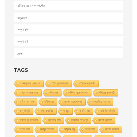
বই এর অংশ / সংক্ষেপিত
রম্যরচনা
সম্পুর্ণ গল্প
সম্পুর্ণ বই
১৮+
TAGS
অচিন্ত্যকুমার সেনগুপ্ত
অতীন বন্দ্যোপাধ্যায়
অদ্বৈত মল্লবর্মণ
অনরে দ্য বালজ্যাক
অনিতা বসু
অনির্বাণ বন্দ্যোপাধ্যায়
অনিলেন্দু চক্রবর্তী
অনীশ দাস অপু
অনীশ দেব
অনুপম মুখোপাধ্যায়
অপরাজিতা সরকার
অপু চৌধুরী
অপু রােজারিও
অবধূত
অবনী সাহা
অভিজিৎ চৌধুরী
অভীক মুখোপাধ্যায়
অমরেন্দ্র দাস
অমিতাভ দাশগুপ্ত
অমীশ ত্রিপাঠি
অমৃত সাহা
অরবিন্দ আডিগা
অরিন্দম বসু
অর্ণব সাহা
অর্পিতা সরকার