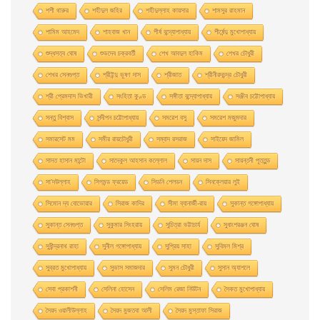
শশী থারুর
শহীদুল জহির
শহীদুল্লাহ কায়সার
শামসুর রাহমান
শামিম আহমেদ
শাহবাজ খান
শীর্ষ বন্দ্যোপাধ্যায়
শীর্ষেন্দু মুখোপাধ্যায়
শুদ্ধসত্ব ঘোষ
শুভদেব চক্রবর্তী
শেখ আবদুল হাকিম
শেখর চৌধুরী
শেখর সেনগুপ্ত
শ্রীইন্দু ভূষণ দাস
শ্রীজাত
শ্রীনীরদচন্দ্র চৌধুরী
শ্রী প্রেমদাস ভিখারী
সংহিতা কুণ্ড
সঙ্গীতা বন্দ্যোপাধ্যায়
সঞ্জীব চট্টোপাধ্যায়
সন্তু বিশ্বাস
সন্দীপন চট্টোপাধ্যায়
সমরেশ বসু
সমরেশ মজুমদার
সমারসেট মম
সমীর রায়চৌধুরী
সম্বাদ রসরাজ
সাইয়েদ জামিল
সাদত হাসান মান্টো
সাদেকুল আহসান কল্লোল
সায়ন দাস
সায়ন্তনী পূততুন্ড
সা’দউল্লাহ
সিগমন্ড ফ্রয়েড
সিডনি শেলডন
সিনক্লেয়ার লুই
সিমোন দ্য বোভোয়ার
সিরাজ কাদির
সীমা ব্যানার্জী-রায়
সুকান্ত গঙ্গোপাধ্যায়
সুকান্ত সেনগুপ্ত
সুকুমার সিংহরায়
সুচিত্রা ভট্টাচার্য
সুধাংশরঞ্জন ঘোষ
সুধীন্দ্রনাথ রাহা
সুনীল গঙ্গোপাধ্যায়
সুপ্রিয় সাহা
সুবিমল মিশ্র
সুব্রত মুখোপাধ্যায়
সুভাস সমাজদার
সুমন চৌধুরী
সুসান অ্যাশলে
সেবা প্রকাশনী
সেলিনা হােসেন
সেলিম রেজা নিউটন
সৈকত মুখোপাধ্যায়
সৈয়দ ওয়ালীউল্লাহ
সৈয়দ মুজতবা আলী
সৈয়দ মুস্তাফা সিরাজ