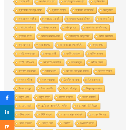
অলোক বারী
অশােক দাশগুপ্ত
অশোককুমার সেনগুপ্ত
অ্যানীস নীন
অ্যাম্পায়ার অব দ্য মােঘল
অ্যালিস সিবােন্ড
অ্যালেক্স রাদারফোর্ড
আঁদ্রে জিদ
আইয়ুব আল আমিন
আখতার-উন-নবী
আখতারুজ্জামান ইলিয়াস
আনাইস নিন
আনাতােল ফ্রাঁস
আনিছুর রহমান
আনিসুল হক
আনোয়ার হোসেইন মঞ্জু
আন্দালিব রাশদী
আবদুল মান্নান সৈয়দ
আবদুল্লাহ আবু সায়ীদ
আবিদ আনোয়ার
আবু আযহার
আবু কায়সার
আবুল খায়ের মুসলেহউদ্দিন
আবুল বাশার
আরতি গঙ্গোপাধ্যায়
আরব্য রজনী
আরভিং ওয়ালেস
আরিফ নজরুল
আর্নেষ্ট হেমিংওয়ে
আলবার্তো মােরাভিয়া
আল মাহমুদ
আলিফ লায়লা
আশরাফ উল ময়েজ
আহমদ ছফা
আহমাদ মোস্তফা কামাল
আহমেদ ফারুক
আহমেদ শফিক
ইনাম আহম্মেদ
ইন্দ্রনীল সান্যাল
ইভন নাভারাে
ইমরান মাহমুদ
ইয়ান ফ্লেমিং
ইহারা সেইকাকু
উজ্জ্বলকুমার দাস
উত্তম ঘােষ
উত্তম দত্ত
উল্লাস মল্লিক
উৎপল ভট্টাচার্য
এ. এস. বায়াট
এ.বি.এম কামালউদ্দিন শামীম
এফ. স্কট. ফিটজিরাল্ড
এমিল জোলা
এমিলি বারলো
এস এম মাসুদ রানা রবি
এহসান উল হক
ওয়াসি আহমেদ
ওয়াহিদ রেজা
ওয়েস্টার্ন
কঙ্কাবতী দত্ত