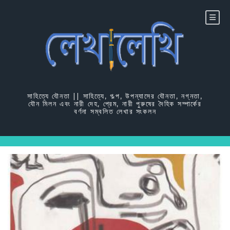
Skip
to
content
সাহিত্যে যৌনতা || সাহিত্যে, গল্প, উপন্যাসের যৌনতা, নগ্নতা,
যৌন মিলন এবং নারী দেহ, প্রেম, নারী পুরুষের দৈহিক সম্পার্কের
বর্ণনা সম্বলিত লেখার সংকলন