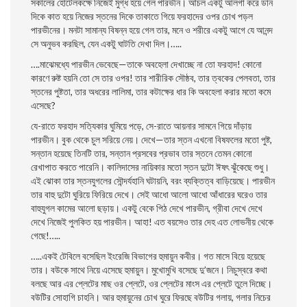
সকালের হােটেলকক্ষে নিজেই মুগ্ধ হয়ে গেল পারভীন। আঁচল একটু আলগা করে ডান
দিকে কাত হয়ে নিজের স্তনের দিকে তাকাতে গিয়ে ফরহাদের ওপর চোখ পড়ল
পারভীনের। মনটা সামান্য বিষন্ন হয়ে গেল তার, মনে ও শরীরে একটু আগে যে আনন্দ
সে অনুভব করছিল, যেন একটু ঘাটতি দেখা দিল।…..
….মাঝেমধ্যে পারভীন ভেবেছে—তাকে অবহেলা দেখাচ্ছে না তাে ফরহাদ! কোনাে
কারণে রুষ্ট হয়নি তাে সে তার ওপর! তার শারীরিক সৌষ্ঠব, তার ত্বকের পেলবতা, তার
স্তনের পুষ্টতা, তার অধরের লালিমা, তার কটাক্ষের ধার কি অবহেলা করার মতাে কমে
এসেছে?
যে-রাতে ফরহাদ সত্যিকার ঘুমিয়ে পড়ে, সে-রাতে আয়নার সামনে গিয়ে দাঁড়ায়
পারভীন। বুক থেকে চুল সরিয়ে নেয়। দেখে—তার স্তন এখনাে বিষফলের মতাে পুষ্ট,
সন্তান হয়েছে তিনটি তার, সন্তান প্রসবের প্রভাব তার স্তনে তেমন কোনাে
রেখাপাত করতে পারেনি। কালিদাসের নায়িকার মতাে স্তন দুটো ঈষৎ ঝুঁকেছে শুধু।
এই ঝোকা তার স্তনযুগলের সৌন্দর্যহানি ঘটায়নি, বরং ব্যক্তিত্ব বাড়িয়েছে। পারভীন
তার বাহু দুটো ঘুরিয়ে ফিরিয়ে দেখে। সেই আধাে আলাে আধাে আঁধারের ঘরেও তার
বাহুযুগল কামের আলাে ছড়ায়। একটু বেকে পিঠ দেখে পারভীন, গ্রীবা দেখে দেখে
দেখে নিজেই পুলকিত হয় পারভীন। আহা! এত বয়সেও তার দেহ এত লােভনীয় থেকে
গেছে!…..
…..একই টেবিলে বসেছিল ইংরেজি বিভাগের হুমায়ুন কবীর। গত মাসে বিয়ে হয়েছে
তার। বউকে সাথে নিয়ে এসেছে হুমায়ুন। মুখােমুখি বসেছে দু’জনে। নিচুস্বরে কথা
বলছে আর এর প্লেটের মাছ ওর প্লেটে, ওর প্লেটের মাংস এর প্লেটে তুলে দিচ্ছে।
বউটির সােহাগি চাহনি। আর হুমায়ুনের চোখ ঘুরে ফিরছে বউটির গলায়, গলার নিচের