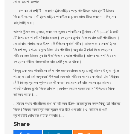
খােলা অংশে, কপােল।…..
…..‘রাগ কর না লক্ষ্মীটি। ফরহাদ হঠাৎ দাঁড়িয়ে পড়ে পারভীনের ডান হাতটি নিজের
দিকে টেনে নেয়। বাঁ হাতে জড়িয়ে পারভীনকে বুকের কাছে টানে ফরহাদ । বিছানার
কাছাকাছি যায়।
তারপর উন্মাদ হয় দু’জনে, ফরহাদের তুলনায় পারভীনের উন্মাদনা বেশি।…..
হারিকেনটা
টেবিলে রেখে পারভীন বিছানায় এল। ফরহাদের মুখের দিকে খেয়াল নেই পারভীনের ।
সে আবার খেলায় মেতে উঠল। দীর্ঘদিনের ক্ষুধার্ত শরীর। আজকে তার সকল হিসেব
নিকেশ কড়ায় গণ্ডায় বুঝে নিতে চায় পারভীন। অফুরান উষ্ণতা নিয়ে ফরহাদের
শরীরের সঙ্গে নিজের সুর মিশিয়ে দিতে চায় আজ পারভীন। আগের আবেগ নিয়ে সে
ফরহাদের শরীরে জিজে ভাঁজে হাত ঠোট বুলাতে থাকে।
কিন্তু এক সময় পারভীনের হঠাৎ খেল হয়-ফরহাদের মধ্যে একটু আগের উষ্ণতা খুঁজে
পাচ্ছে না তাে সে! এক্রয়ম শিথিলতা যেন তার শরীরের আনাচে কানাচে! হাত নিষ্ক্রিয়,
ঠোট নিস্তেম্ভকের স্পন্দন যেন কী কারণে থেমে গেছে! হারিকেনের মৃদু আলােয়
পারভীনহাদের মুখের দিকে তাকাল। দেখল–ফরহাদ অসহায়ভাবে সিলিং-এর দিকে
তাকিয়ে আছে।….
…মায়ের কথায় পারভীনের মাথা ঝাঁ ঝাঁ করে উঠল-মেয়েমানুষের সকল কিছু তাে সামনের
দিকে। নিজের অজান্তে কচি স্তনে হাত উঠে এল তার। ও, তাহলে মা এই
ব্যাপারটাই বােঝাতে চাইছে বারবার।….
Share