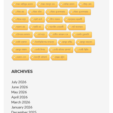
সৈয়দ আতিকুর রহমান
সৈয়দ শামসুল হক
সোনিয়া কামাল
সৌম্য ঘােষ
সৌম্য রায়
সৌরভ ঘটক
সৌরভ মুখােপাধ্যায়
সৌরভ মুখোপাধ্যায়
সৌরেন দত্ত
স্কট মর্লে
স্টিগ লারসন
স্বপ্নময় চক্রবর্তী
স্বরুপা রায়
স্বাতী গুহ
স্মরণজিৎ চক্রবর্তী
স্যাঁ সাফোয়াত
হরিশংকর জলদাস
হর্ষ দত্ত
হামীম কামরুল হক
হারুকি মুরাকামি
হার্বাট ক্যাসল
হিমাদ্রিকিশাের দাশগুপ্ত
হুমায়ুন কবীর
হুমায়ূন আহমেদ
হুমায়ুন আজাদ
হেনরি মিলার
হেনরি রাইডার হ্যাগার্ড
হেনরী ফিল্ডিং
হেরমান হেস
হৈমন্তী ভট্টাচার্য
হ্যারল্ড রবিন্স
ARCHIVES
July 2026
June 2026
May 2026
April 2026
March 2026
January 2026
December 2025