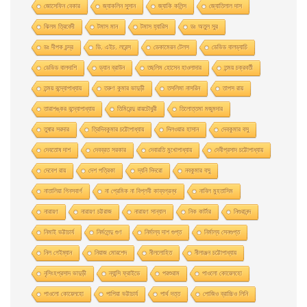
জোসেফিন বেকার
জ্যাকলিন সুসান
জ্যাকি কলিন্স
জ্যোতিলাল দাস
ঝিলম ত্রিবেদী
টমাস মান
টমাস হ্যারিস
ডঃ অতুল সুর
ডঃ দীপক চন্দ্র
ডি. এইচ. লরেন্স
ডেকামেরন টেলস
ডেভিড বালড্যাচি
ডেভিড বালদাশি
ড্যান ব্রাউন
তছলিম হোসেন হাওলাদার
তন্ময় চক্রবর্তী
তন্ময় বন্দ্যোপাধ্যায়
তরুণ কুমার ভাদুড়ী
তসলিমা নাসরিন
তাপস রায়
তারাশঙ্কর বন্দ্যোপাধ্যায়
তিমিরেন্দু রায়চৌধুরী
তিলোত্তমা মজুমদার
তুষার সরদার
ত্রিদিবকুমার চট্টোপাধ্যায়
দিলওয়ার হাসান
দেবকুমার বসু
দেবতোষ দাশ
দেবব্রত সরকার
দেবারতি মুখােপাধ্যায়
দেবীপ্রসাদ চট্টোপাধ্যায়
দেবেশ রায়
দেশ পত্রিকা
দ্যনি দিদরো
নবকুমার বসু
নাতালিয়া গিনসবার্গ
না প্রেমিক না বিপ্লবী কাব্যগ্রন্থ
নাবিল মুহতাসিম
নারায়ণ
নারায়ণ চট্টরাজ
নারায়ণ সান্যাল
নিক কার্টার
নিগুরানন্দ
নিমাই ভট্টাচার্য
নির্মলেন্দু গুণ
নির্মাল্য দাশ গুপ্ত
নির্মাল্য সেনগুপ্ত
নিল গেইম্যান
নিয়াজ মোরশেদ
নীললােহিত
নীলাঞ্জন চট্টোপাধ্যায়
নৃসিংহপ্রসাদ ভাদুড়ী
ন্যান্সি ফ্রাইডে
পরশুরাম
পাওলাে কোয়েলহাে
পাওলাে কোয়েলহো
পাপিয়া ভট্টাচার্য
পার্থ দত্ত
পােজিও ব্রাচ্চিও লিনি