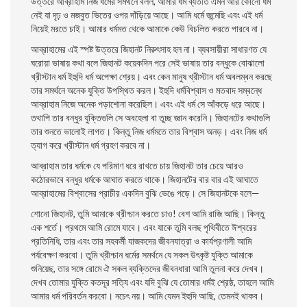
উত্তরে আব্রাহাম নিজ ধর্মের সমর্থনে বলল, আমার ধর্ম ব্যতীত এমন আর কোনাে ধর্ম
নেই যা দৃঢ় ও মজবুত ভিতের ওপর দাঁড়িয়ে আছে। আমি ধর্মে জন্মেছি এবং এই ধর্ম
নিয়েই মরতে চাই। আমার ধর্মমত থেকে আমাকে কেউ বিচলিত করতে পারবে না।
আব্রাহামের এই স্পষ্ট উত্তরে জিহানট নিরুৎসাহ হল না। ব্যবসায়ীরা সাধারণত যে
ঘরােয়া ভাষায় কথা বলে জিহানট কয়েকদিন পরে সেই ভাষায় তার বন্ধুকে বােঝালাে
খ্রীস্টান ধর্ম ইহুদি ধর্ম অপেক্ষা শ্রেয়। এবং কেন মানুষ খ্রীস্টান ধর্ম অবলম্বন করছে
তার সমর্থনে অনেক যুক্তি উপস্থিত করল। ইহুদি ধর্মবিশ্বাস ও মতবাদ সম্বন্ধে
আব্রাহাম নিজে অনেক পড়াশােনা করেছিল। এবং এই ধর্ম সে আঁকড়ে ধরে আছে।
তথাপি তার বন্ধুর যুক্তিগুলি সে অবহেলা বা তুচ্ছ জ্ঞান করেনি। জিহানটের কথাগুলি
তার শুনতে ভালােই লাগত। কিন্তু নিজ ধর্মমতে তার বিশ্বাস অনড়। এবং নিজ ধর্ম
ত্যাগ করে খ্রীস্টান ধর্ম গ্রহণ করবে না।
আব্রাহাম তার ধর্মকে যে পরিমাণ ধরে রাখতে চায় জিহানট তার চেয়ে আরও
কঠোরভাবে বন্ধুর ধর্মকে আঘাত করতে থাকে। জিহানটের বার বার এই আঘাতে
আব্রাহামের বিশ্বাসের প্রাচীর একদিন বুঝি ভেঙে পড়ে। সে জিহানটকে বলে—
শােনাে জিহানট, তুমি আমাকে খ্রীশ্চান করতে চাও! বেশ আমি রাজি আছি। কিন্তু
এক শর্তে। প্রথমে আমি রােমে যাবে। এবং যাকে তুমি বলছ পৃথিবীতে ঈশ্বরের
প্রতিনিধি, তার এবং তার সহকর্মী যাজকদের জীবনযাত্রা ও কার্যপ্রণালী আমি
পর্যবেক্ষণ করবাে। তুমি খ্রীশ্চান ধর্মের সমর্থনে যে সকল উৎকৃষ্ট যুক্তি আমাকে
শুনিয়েছ, তার সঙ্গে রােমে ঐ সকল ব্যক্তিদের জীবনধারা আমি তুলনা করে দেখব।
দেখব তােমার যুক্তি কতদূর সত্যি এবং যদি বুঝি যে তােমার ধর্মই শ্রেষ্ঠ, তাহলে আমি
আমার ধর্ম পরিবর্তন করবাে। নচেৎ নয়। আমি যেমন ইহুদি আছি, তেমনই থাকব।