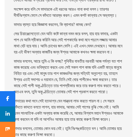
সংক্ষেপ করে বলি সে ফাদারকে এই ধরনের আরও নানা কথা বলল। তারপর
দীর্ঘনিঃশ্বাস ফেলে সে কাঁদতে আরম্ভ করল। এমন কপট কান্নায় সে অভ্যস্ত।
ফাদার ব্যস্ত হয়ে জিজ্ঞাসা করলেন, কি ব্যাপার? কাদছ কেন?
সের চিয়াঞ্জেলেত্তো যেন অতি কষ্টে কান্না দমন করে বলল, হায় হায় ফাদার, একটা
পাপ যে আমি স্বীকার করিনি আর সেই পাপকার্যের কথা মনে পড়লে লজ্জায় আমার
মাথা হেট হয়ে যায়। আমি চোখের জল ফেলি। এই এখন যেমন দেখছেন। আমার মনে
হয় এই ভীষণ অন্যায় কাজটির জন্য ঈশ্বর আমাকে কখনও ক্ষমা করবেন না।
ফাদার বললেন, আরে তুমি এ কি বলছ? পৃথিবীর যাবতীয় নরনারী আজ পর্যন্ত যত পাপ
কাজ করেছে এবং ভবিষ্যতে করবে এবং সেই সকল পাপ কাজ যদি একটি মাত্র মানুষে
নিহিত হয় এবং সেই মানুষ তার পাপ কাজগুলির জন্য সত্যিই অনুতপ্ত হয়, তাহলে
ঈশ্বর এতই সদাশয় ও দয়াবান যে, তিনি সেই ঘাের পাপীকেও ক্ষমা করবেন। তার
কাছে সেই পাপী অকুণ্ঠচিত্তে তার পাপস্বীকার করে তার করুণা লাভ করতে পারে।
অতএব বৎস, তুমি অকুণ্ঠচিত্তে তােমার সেই পাপ প্রকাশ করতে পারাে।
ফাদারের কথা শুনে সেই হতভাগ্য যেন সান্ত্বনা লাভ করতে পারল না। সে সরবে
কাঁদতে কাদতে বলতে লাগল, হায় ফাদার, আমার সেই পাপের বুঝি শেষ নেই। আমি
এমন সাংঘাতিক একটা অন্যায় কাজ করেছি যে, আমার বিশ্বাস মহান ঈশ্বরও আমাকে
ক্ষমা করবেন না যদি না আপনিও আমার হয়ে তার কাছে করুণা ভিক্ষা করেন।
ফাদার বললেন, তােমার কোন ভয় নেই। তুমি নিঃশঙ্কচিত্তে বল। আমি তােমার হয়ে
তার কাছে করুণা ভিক্ষা করবাে।