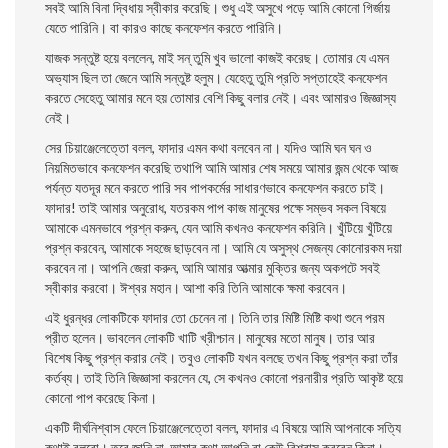
সবই আমি বিনা দ্বিধায় স্বীকার করেছি। শুধু এই অসুখে পড়ে আমি কোনাে গির্জায়
যেতে পারিনি। বা কারও কাছে কনফেশন করতে পারিনি।
যাজক সন্তুষ্ট হয়ে বললেন, মাই সন্ তুমি খুব ভালাে কাজই করেছ। তােমার যে এমন
অভ্যাস ছিল তা জেনে আমি সন্তুষ্ট হলুম। যেহেতু তুমি প্রতি সপ্তাহেই কনফেশন
করতে সেহেতু আমার মনে হয় তােমার বেশি কিছু বলার নেই। এবং আমারও জিজ্ঞাস্য
নেই।
সের চিয়াঞ্জেলেত্তো বলল, ফাদার এমন কথা বলবেন না। যদিও আমি ঘন ঘন ও
নিয়মিতভাবে কনফেশন করেছি তথাপি আমি আমার শেষ সময়ে আমার জন্ম থেকে আজ
পর্যন্ত যতদূর মনে করতে পারি সব পাপকর্মের সাধারণভাবে কনফেশন করতে চাই।
ফাদার! তাই আমার অনুরােধ, যতরকম পাপ কাজ মানুষের পক্ষে সম্ভব সকল বিষয়ে
আমাকে এমনভাবে প্রশ্ন করুন, যেন আমি কখনও কনফেশন করিনি। খুঁটিয়ে খুঁটিয়ে
প্রশ্ন করবেন, আমাকে সহজে ছাড়বেন না। আমি যে অসুস্থ সেজন্য কোনােরকম দয়া
করবেন না। আপনি জেরা করুন, আমি আমার আত্মার মুক্তির জন্য অকপটে সবই
স্বীকার করবাে। ঈশ্বর মহান। আশা করি তিনি আমাকে ক্ষমা করবেন।
এই ধুরন্ধর লােকটিকে ফাদার তাে চেনেন না। তিনি তার মিষ্টি মিষ্টি কথা শুনে পরম
প্রীত হলেন। ভাবলেন লােকটি খাটি খ্রীশ্চান। মানুষের মতাে মানুষ। তার আর
বিশেষ কিছু প্রশ্ন করার নেই। তবুও লােকটি যখন বলছে তখন কিছু প্রশ্ন করা তাঁর
কর্তব্য। তাই তিনি জিজ্ঞাসা করলেন যে, সে কখনও কোনাে পরনারীর প্রতি আকৃষ্ট হয়ে
কোনাে পাপ করেছে কিনা।
একটি দীর্ঘনিশ্বাস ফেলে চিয়াঞ্জেলেত্তো বলল, ফাদার এ বিষয়ে আমি আপনাকে সত্যি
কথাই বলবাে। তবে জানি না, আমার কথা আপনি বা কেউ বিশ্বাস করবেন কিনা।