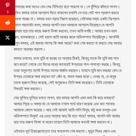
ফাদারের কথা শুনেও যেন সের নিশ্চিন্ত হতে পারলাে না। সে ফুঁপিয়ে কাঁদতে লাগল।
3
যদিও ফাদার তাকে আশ্বাস দিতে থাকলেন তথাপি সে তার সেই পাপ প্রকাশ করতে
ভরসা পাচ্ছে না। ফাদার যখন প্রায় নিরাশ হয়েছেন, সেইসময় লম্বা একটা নিঃশ্বাস
ফেলে শয়তানটা বলল, ফাদার
আপনি যখন আমাকে আশ্বাস দিয়েছেন যে আপনি
আমার হয়ে তার কাছে করুণা ভিক্ষা করবেন, তখন আমি বলছি। আমার তখন বয়স
অল্প, বালকমাত্র। সেই বয়সে আমি আমার মাকে অভিসম্পাত দিয়েছিলুম। আপনিই
বলুন ফাদার, এই জঘন্য পাপের কি ক্ষমা আছে? কথা শেষ করতে না করতে সের আবার
কাদতে আরম্ভ করলাে।
ফাদার বললেন, বৎস তুমি যা করেছ তা অন্যায় ঠিকই, কিন্তু তাকে কি তুমি মহা পাপ
মনে করাে? লােকে তাে দিনের মধ্যে কতবারই ঈশ্বরের শাপ-শাপান্ত করছে। কিন্তু
তারা অনুতপ্ত হলেই ঈশ্বর তাদের মার্জনা করছেন। তাহলে তুমি মনে করছাে কেন যে
ঈশ্বর তােমাকে ক্ষমা করবেন না? কেঁদ না, সাহস সঞ্চয় করাে। দেখছ না, যে মানুষ
তাকে ক্রুশে বিদ্ধ করেছে, সেই মানুষকেও তিনি ক্ষমা করেছেন। তিনি তােমাকে
নিশ্চয়ই ক্ষমা করবেন।
সের ফুপিয়ে ফুপিয়ে বলতে লাগল, হায় ফাদার আপনি এমন কথা কি করে বলছেন?
আমার প্রিয় ও নমস্য মা-যে আমাকে ন’মাস গর্ভে ধারণ করেছে এবং কত শতবার
আমাকে কোলে করেছে। আর সেই মাকেই আমি গালি দিলুম, কটু কথা বললুম এবং
অভিসম্পাত
দিলুম? এর চেয়ে
অন্যায় আর কি হতে পারে? ফাদার, আপনি যদি আমার
হয়ে তার করুণা ভিক্ষা না করেন তাহলে তিনি আমাকে কখনই ক্ষমা করবেন না।
এইভাবে ধূর্ত চিয়াঞ্জেলেত্তো তার কনফেশন শেষ করলাে। মৃত্যু স্থির জেনে এবং