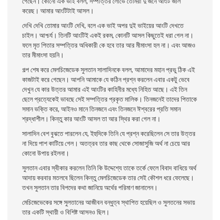
গেছেন। কোনাে এক ভাই বলল, সম্পত্তির লােভে তােমরা দু’জনে আংটি জাল
করেছ। আমার
আংটিটাই আসল।
দেখি দেখি তােমার আংটি দেখি, বলে এক ভাই অপর দুই ভাইয়ের আংটি দেখতে
চাইল। আশ্চর্য। তিনটি আংটিই একই রকম, কোনটি আসল কিছুতেই ধরা গেল না।
ফলে মৃত পিতার সম্পত্তির অধিকারী কে হবে তার আর মীমাংসা হল না। এবং আজও
তার মীমাংসা হয়নি।
গল্প শেষ করে মেলচিজেডেক সুলতান সালাদিনকে বলল, আমাদের মহান প্রভু ঠিক এই
কাজটাই করে গেছেন। আপনি আমাকে যে কঠিন প্রশ্ন করলেন এবার একটু ভেবে
দেখুন যে কার উত্তর আমার এই আংটির কাহিনীর মধ্যে নিহিত আছে। এই তিন
ছেলে প্রত্যেকেই ভাবছে সেই সম্পত্তির প্রকৃত মালিক। তিনজনেই তাদের পিতাকে
সমান ভক্তি করে, আইনও মানে তিনজনে এবং তিনজনে ঈশ্বরের প্রতি সমান
শ্রদ্ধাশীল। কিন্তু কার আংটি আসল তা আর স্থির করা গেল না।
সালাদিন বেশ বুঝতে পারলেন যে, ইহুদিকে তিনি যে প্রশ্ন করেছিলেন সে তার উত্তর
না দিয়ে পাশ কাটিয়ে গেল। অতত্রব তার কাছ থেকে সােজাসুজি অর্থ না চেয়ে আর
কোনাে উপায় রইলনা।
সুলতান এবার স্বীকার করলেন তিনি কি উদ্দেশ্যে তাকে তর্কে ফেলে বিবাদ বাধিয়ে অর্থ
আদায় করবার মতলবে ছিলেন কিন্তু মেলচিজেডেক তার সেই কৌশল ধরে ফেলেছে।
তখন সুলতান তার বিপদের কথা জানিয়ে অর্থের পরিমাণ জানালেন।
মেচিজেভেকের সঙ্গে সুলতানের আজীবন বন্ধুত্ব স্থাপিত হয়েছিল ও সুলতনের সভায়
তার একটি স্থায়ী ও বিশিষ্ট আসনও ছিল।