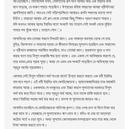
আওড়াচ্ছিল। ফিলােমেনা বলল, নেফাইলের গল্প শুনে আমার আর এক ইহুদির কথা
মনে পড়েছে, যে দারুণ
প্যাচে পড়েছিল। ঈশ্বরের মহিমা সম্বন্ধে আমরা খ্রীস্টানরা
অল্পবিস্তর জানি। অতএব সেই পরিপ্রেক্ষিতে আমারও গল্পটা সকলের ভালাে লাগা
উচিত। তাছাড়া আমার এই গল্প থেকে তােমরা কিছু শিক্ষাও গ্রহণ করতে পারবে।
যদি কখনও আমার গল্পের ইহুদির মতাে সংকটে পড় তাহলে সেই সংকট থেকে মুক্তি
পাবার পথ খুঁজে পাবে। তাহলে শােন ঃ
সালাদিনের নাম তােমরা সকলে নিশ্চয়ই জান। এবং সামান্য অবস্থা থেকে সে তার
বুদ্ধি, বিচক্ষণতা ও সাহসের দ্বারা যে কীভাবে মিশরের সুলতান হয়েছিল এবং সারাসেন
ও খ্রীশ্চান রাজাদের পরাজিত করেছিল, তাও তােমরা জান। ক্রমাগত যুদ্ধ ও দান
করার ফলে তার বিপুল ধনরাজি ক্ষয় হতে থাকে। এবং একদা সে আবিষ্কার করলাে যে,
তার ধনভাণ্ডার প্রায় শূন্য। অথচ সে এমন এক সংকটে পড়েছিল যে অবিলম্বে তার
প্রচুর অর্থের প্রয়ােজন।
কোথায় সেই বিপুল পরিমাণ অর্থ পাওয়া যাবে? চিন্তা করতে করতে এক ধনী ইহুদির
নাম মনে পড়ল। এই ধনী ইহুদির নাম মেলচিজেডেক। অ্যালেকজাভিয়ায় তার মহাজনি
কারবার আছে। এককথায় সে ধনকুবের এবং ইচ্ছা করলে সুলতানের দরকারে বিপুল
অর্থ বার করে দিতে পারে। তার প্রচুর অর্থ আছে, তবে তাকে রাজি করাতে হবে।
কারণ ইহুদিরা সহজে অর্থ বার করে না। বাদশা বা সুলতানের জন্যও নয়।
সালাদিন শুনেছিল যে মেলচিজেডেক অতিশয় কৃপণ। তার ওপর চাপ না দিলে টাকা বার
করা যাবে না। স্বেচ্ছায় সে সুলতানকেও ঋণ দেবে না। যদিও বা দেয় তা অত্যন্ত
কঠোর শর্তে ও চড়া সুদে। অথচ সুলতান কোননারকম বলপ্রয়ােগ করে তার কাছ থেকে
টাকা আদায় করতে চান না।