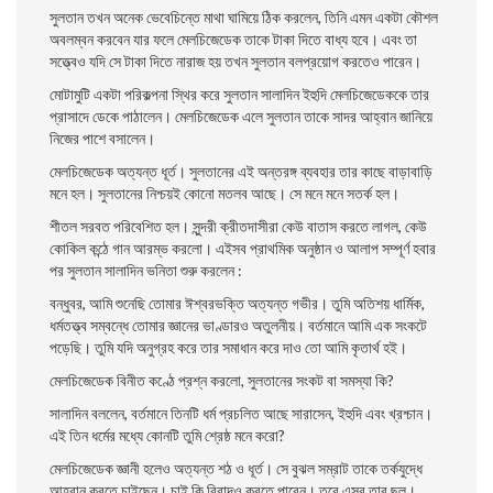
সুলতান তখন অনেক ভেবেচিন্তে মাথা ঘামিয়ে ঠিক করলেন, তিনি এমন একটা কৌশল
অবলম্বন করবেন যার ফলে মেলচিজেডেক তাকে টাকা দিতে বাধ্য হবে। এবং তা
সত্ত্বেও যদি সে টাকা দিতে নারাজ হয় তখন সুলতান বলপ্রয়ােগ করতেও পারেন।
মােটামুটি একটা পরিকল্পনা স্থির করে সুলতান সালাদিন ইহুদি মেলচিজেডেককে তার
প্রাসাদে ডেকে পাঠালেন। মেলচিজেডেক এলে সুলতান তাকে সাদর আহ্বান জানিয়ে
নিজের পাশে বসালেন।
মেলচিজেডেক অত্যন্ত ধূর্ত। সুলতানের এই অন্তরঙ্গ ব্যবহার তার কাছে বাড়াবাড়ি
মনে হল। সুলতানের নিশ্চয়ই কোনাে মতলব আছে। সে মনে মনে সতর্ক হল।
শীতল সরবত পরিবেশিত হল। সুন্দরী ক্রীতদাসীরা কেউ বাতাস করতে লাগল, কেউ
কোকিল কন্ঠে গান আরম্ভ করলাে। এইসব প্রাথমিক অনুষ্ঠান ও আলাপ সম্পূর্ণ হবার
পর সুলতান সালাদিন ভনিতা শুরু করলেন :
বন্ধুবর, আমি শুনেছি তােমার ঈশ্বরভক্তি অত্যন্ত গভীর। তুমি অতিশয় ধার্মিক,
ধর্মতত্ত্ব সম্বন্ধে তােমার জ্ঞানের ভাণ্ডারও অতুলনীয়। বর্তমানে আমি এক সংকটে
পড়েছি। তুমি যদি অনুগ্রহ করে তার সমাধান করে দাও তাে আমি কৃতার্থ হই।
মেলচিজেডেক বিনীত কণ্ঠে প্রশ্ন করলাে, সুলতানের সংকট বা সমস্যা কি?
সালাদিন বললেন, বর্তমানে তিনটি ধর্ম প্রচলিত আছে সারাসেন, ইহুদি এবং খ্রশ্চান।
এই তিন ধর্মের মধ্যে কোনটি তুমি শ্রেষ্ঠ মনে করাে?
মেলচিজেডেক জ্ঞানী হলেও অত্যন্ত শঠ ও ধূর্ত। সে বুঝল সম্রাট তাকে তর্কযুদ্ধে
আহ্বান করতে চাইছেন। চাই কি বিবাদও করতে পারেন। তবে এসব তার ছল।