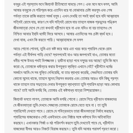
বন্ধুর এই প্রস্তাব শুনে জিহানট রীতিমতাে ঘাবড়ে গেল। এবং মনে মনে বলল, আমি
আমার বন্ধুকে যে পরিশ্রম করে এতদিন ধরে যা বােঝাবার চেষ্টা করলুম এবং শেষ
পর্যন্ত তাকে রাজি করাতে সমর্থ হলুম। এখন দেখছি তা সবই ব্যর্থ হবে যদি আব্রাহাম
সত্যিই রােমে যায়, কারণ সে যদি সত্যিই রােমে যায় তাহলে যাজক প্রভুদের পঙ্কিল
জীবনযাত্রা দেখে সে তাে কখনই খ্রীশ্চান হবে না এবং যদিও বা হয় তাহলেও সে
নিশ্চিত আবার ইহুদি ধর্মেই ফিরে আসবে। আমার এতদিনের সব চেষ্টা ব্যর্থ হবে।
দেখা যাক, এখন কি করতে পারি। আব্রাহামকে সে বলল
আরে শােনাে শােননা, তুমি এত কষ্ট করে আর এত খরচ করে প্যারিস থেকে রােম
পর্যন্ত এই দীর্ঘপথ পাড়ি দেবে? স্থলপথেই যাও আর জলপথেই যাও, তােমার মতাে
ধনীর পক্ষে উভয় পথই
বিপজ্জনক। দুর্ঘটনা ছাড়া পথে দস্যুর ভয় আছে! তুমি কি মনে
করাে যে, তােমাকে ধর্মান্তর করার উপযুক্ত ব্যক্তি এখানে নেই? খ্রীস্টান ধর্মের
সমর্থনে আমি সে সব যুক্তি দেখিয়েছি, বা তার ব্যাখ্যা করেছি, সেগুলিতে তােমার যদি
কোনাে সন্দেহ থাকে, তাহলে সন্দেহ নিরসন করবার এবং তােমার আরও যদি কিছু প্রশ্ন
থাকে তাহলে তার সদুত্তর দেবার উপযুক্ত ব্যাখ্যাতা তুমি প্যারিস ছাড়া আর কোথায়
পাবে? তাই আমি বলছি কি, তােমার এই কষ্টসাধ্য যাত্রা নিষ্প্রয়ােজন।
জিহানট বলতে লাগল, তােমাকে আমি বলছি শােনাে। রােমে গিয়ে খ্রীশ্চান যাজকদের
যে জীবনযাত্রা তুমি দেখবে সেজন্যে তােমাকে রােমে যেতে হবে না। তা তুমি
প্যারিসেই দেখতে পাবে। রােমে যে পবিত্রভাবে তারা জীবনযাত্রা নির্বাহ করছেন,
প্যারিসের যাজকেরাও সেই একইভাবে এবং নিষ্ঠার সঙ্গে ধর্মপথে দিন অতিবাহিত
করছেন। এখানকার গির্জা ও মঠ পরিদর্শন করলে তুমি দেখতেই পাবে যে, খ্রীস্টান
যাজকেরা যীশুর আরও নিকটে বিরাজ করছেন। তুমি যদি আমার পরামর্শ গ্রহণ করাে।