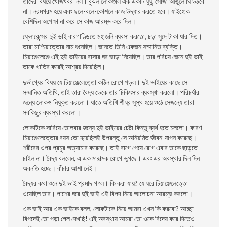
তাদের বিষয়ে খোঁজখবর নিল। বুঝল লােকগুলি এক একটি ঘুঘু, সােজা আঙুলে ঘি উঠবে
না। নরমগরম হয়ে এবং ছলে-বলে-কৌশলে কাজ উদ্ধার করতে হবে। যাইহােক
বেশিদিন অপেক্ষা না করে সে কাজ আরম্ভ করে দিল।
ফ্লোরেন্সের দুই ভাই বারগাণ্ডিতে মহাজনি ব্যবসা করতাে, চড়া সুদে টাকা ধার দিত।
তারা মাশ্চিয়াত্তোর নাম শুনেছিল। জানতে তিনি একজন সম্মানিত ব্যক্তি।
চিয়াঞ্জেলেঞ্জে এই দুই ভাইয়ের বাসার ঘর ভাড়া নিয়েছিল। তার পরিচয় জেনে দুই ভাই
তাকে খাতির করেই আশ্রয় দিয়েছিল।
দুর্ভাগ্যের বিষয় যে চিয়াঞ্জেলেত্তো কঠিন রােগে পড়ল। দুই ভাইয়ের কাছে সে
সম্মানিত অতিথি, তাই তারা বৈদ্য ডেকে তার চিকিৎসার ব্যবস্থা করলাে। পরিচর্যার
জন্যে লােকও নিযুক্ত করলাে। যাতে অতিথি শীঘ্র সুস্থ হয়ে ওঠে সেজন্যে তারা
সবকিছুর ব্যবস্থা করলাে।
লােকটিকে সারিয়ে তােলবার জন্যে দুই ভাইয়ের চেষ্টা কিন্তু ব্যর্থ হতে চললাে। কারণ
চিয়াঞ্জেলেত্তোর বয়স তাে হয়েছিলই উপরন্তু সে অনিয়মিত জীবন-যাপন করেছে।
শরীরের ওপর প্রচুর অত্যাচার করেছে। তাই বাগে পেয়ে রােগ এবার তাকে ছাড়তে
চাইল না। বৈদ্য বললেন, এ এক মারাত্মক রােগে ভুগছে। এবং এর অবস্থার দিন দিন
অবনতি হচ্ছে। বাঁচার আশা নেই।
বৈদ্যর কথা শুনে দুই ভাই প্রমাদ গণল। কি করা যায়? যে ঘরে চিয়াঞ্জেলেত্তো
ওয়েছিল তার। পাশের ঘরে দুই ভাই এই বিপদ নিয়ে আলােচনা আরম্ভ করলাে।
এক ভাই আর এক ভাইকে বলল, লােকটাকে নিয়ে আমরা এখন কি করবাে? আচ্ছা
বিপদেই তাে পড়া গেল দেখছি! এই অবস্থায় আমরা তাে ওকে বিদেয় করে দিতেও