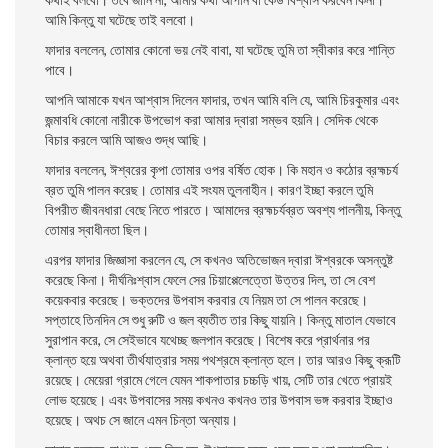
আমি কিন্তু যা ঘটেছে তাই বলবাে।
ফাদার বললেন, তােমার কোনাে ভয় নেই বাবা, যা ঘটেছে তুমি তা স্বীকার করে শান্তি
পাবে।
আপনি আমাকে যখন আশ্বাস দিলেন ফাদার, তখন আমি বলি যে, আমি চিরকুমার এবং
জন্মাবধি কোনাে নারীকে উপভােগ করা আমার দ্বারা সম্ভব হয়নি। সেদিক থেকে
বিচার করলে আমি আজও শুদ্ধ আছি।
ফাদার বললেন, ঈশ্বরের কৃপা তােমার ওপর বর্ষিত হােক। কি মহান ও কঠোর ব্রহ্মচর্য
ব্রত তুমি পালন করেছ। তােমার এই সংযম তুলনাহীন। কারণ ইচ্ছা করলে তুমি
বিপরীত জীবনধারা বেছে নিতে পারতে। আমাদের ব্রহ্মচর্যব্রত অবশ্য পালনীয়, কিন্তু
তােমার স্বাধীনতা ছিল।
এরপর ফাদার জিজ্ঞাসা করলেন যে, সে কখনও অতিভােজন দ্বারা ঈশ্বরকে অসন্তুষ্ট
করেছে কিনা। দীর্ঘনিঃশ্বাস ফেলে সের চিয়াপ্পেলেত্তো উত্তর দিল, তা সে বেশ
কয়েকবার করেছে। ভক্তদের উপবাস করবার যে নিয়ম তা সে পালন করেছে।
সপ্তাহে তিনদিন সে শুধু রুটি ও জল ব্যতীত তার কিছু যায়নি। কিন্তু মাতাল যেভাবে
সুরাপান করে, সে সেইভাবে যথেচ্ছ জলপান করেছে। বিশেষ করে প্রার্থনার পর
ক্লান্ত হয়ে অথবা তীর্থযাত্রার সময় পথশ্রমে ক্লান্ত হলে। তার আরও কিছু ক্রূটি
রয়েছে। মেয়েরা গ্রামে গেলে যেমন শাকপাতার চচ্চড়ি খায়, সেটি তার খেতে প্রায়ই
লোভ হয়েছে। এবং উপ
বাসের সময় কখনও কখনও তার উপবাস ভঙ্গ করবার ইচ্ছাও
হয়েছে।
অথচ সে জানে এমন চিন্তা অন্যায়।