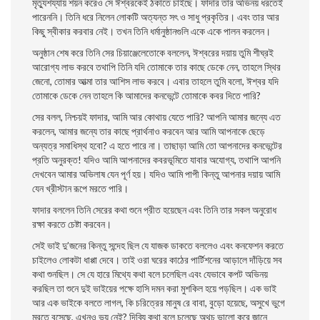
মৃত্যুশয্যায় শয়ন করেও সে ঈশ্বরকেই ঠকাতে চাইছে। ফাদার তার অভিনয় ধরতেই
পারেননি। তিনি ধরে নিলেন লােকটি অত্যন্ত সৎ ও সাধু প্রকৃতির। এবং তার আর
কিছু স্বীকার করবার নেই। তখন তিনি ধর্মানুষ্ঠানগুলি একে একে পালন করলেন।
অনুষ্ঠান শেষ করে তিনি সের চিয়াঞ্জেলেতোকে বললেন, ঈশ্বরের দয়ায় তুমি শীঘ্রই
আরােগ্য লাভ করবে তথাপি তিনি যদি তােমাকে তার কাছে ডেকে নেন, তাহলে স্থির
জেনাে, তােমার আত্মা তার আশিস লাভ করবে। এবার তাহলে তুমি বলাে, ঈশ্বর যদি
তােমাকে ডেকে নেন তাহলে কি আমাদের কনভেন্টে তােমাকে কবর দিতে পারি?
সের বলল, নিশ্চয়ই ফাদার, আমি আর কোথায় যেতে পারি? আপনি আমার জন্যে এত
করলেন, আমার জন্যে তার কাছে প্রার্থনাও করবেন আর আমি আপনাকে ছেড়ে
অন্যত্র সমাধিস্থ হবাে? এ হতে পারে না। তাছাড়া আমি তাে আপনাদের কনভেন্টের
প্রতি অনুরক্ত! যদিও আমি আপনাদের কবরভূমিতে যাবার অযােগ্য, তথাপি আপনি
দেখবেন আমার অভিলাষ যেন পূর্ণ হয়। যদিও আমি পাপী কিন্তু আপনার দয়ায় আমি
যেন খ্রীস্টান রূপে মরতে পারি।
ফাদার বললেন তিনি সেরের কথা শুনে প্রীত হয়েছেন এবং তিনি তার সকল অনুরােধ
রক্ষা করতে চেষ্টা করবেন।
সেই ভাই দু’জনের কিন্তু সন্দেহ ছিল যে যাজক ডাকতে বললেও এবং কনফেশন করতে
চাইলেও লােকটা ধাপ্পা দেবে। তাই ওরা ঘরের কাঠের পার্টিশনের আড়ালে দাঁড়িয়ে সব
কথা শুনছিল। সে যে হারে মিথ্যে কথা বলে চলেছিল এবং যেভাবে কপট অভিনয়
করছিল তা শুনে দুই ভাইয়ের পক্ষে হাসি দমন করা মুশকিল হয়ে পড়ছিল। এক ভাই
আর এক ভাইকে বলতে লাগল, কি চরিত্রের মানুষ রে বাবা, বুড়াে হয়েছে, অসুখে ভুগে
মরতে বসেছে, এখনও ভয় নেই? দিব্যি কথা বলে চলেছে অথচ ভালাে করে জানে