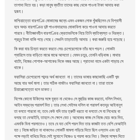
তাগাদা দিতে হয়। কড়া মানুষ ব্যতীত তাদের কাছ থেকে পাওনা টাকা আদায় করা
দুরূহ।
মাশ্চিয়াত্তো বারগাণ্ডি মােকামের জন্যে এমন একজন লােক খুঁজছিলেন যে বিশ্বাসী
হবে অথচ বারগাণ্ডির দুষ্ট পাওনাদারদের মােকাবিলা করে পাওনা আদায় করতে
পারবে। নীতিজ্ঞানহীন বারগাণ্ডির ক্রেতাগুলিকে নিয়ে তিনি ব্যতিব্যস্ত ও বিরক্ত।
প্রচুর টাকা বাকি পড়ে গেছে। সেগুলি তাড়াতাড়ি আদায় । করা জরুরি হয়ে পড়েছে।
কি করা যায় চিন্তা করতে করতে সের চেপেরেলোকে তাঁর মনে পড়ল। লােকটা
প্যারিসে তার বাড়িতে মাঝে মাঝে আসতাে। যেমন চতুর, তেমনি ধড়িবাজ। মাথায়
খাটো, নিজের পােশাক-আশাকের দিকে নজর আছে। প্রাতভা নামে একটা পাড়ায় সে
থাকে।
ফরাসিরা চেপেরেলো শব্দের অর্থ জানতাে না। তাদের ভাষায় কাছাকাছি একটি শব্দ
আছে যার অর্থ মালা। তার সঠিক নামটাও ফরাসিরা জানতাে না। তারা তাকে
চিয়াপ্পেলেত্তো বলে ডাকত।
বিশেষ কোনাে উকিলের সঙ্গে যুক্ত না থেকেও সে মুহুরির কাজ করতাে, দলিল লিখত,
আইন সম্বন্ধে পরামর্শ দিত। তার লেখা সেইসব দলিল বা পরামর্শ কতদূর আইনানুগ
তা বলতে পারবাে না; তবে কেউ যদি তার ত্রুটি ধরতে বা বলতাে সে যা লিখেছে বা
বলছে তা বেআইনি, তাহলে সে ক্ষেপে যেত। অনেকের কাজ সে নিজে যেচে করে দিত,
এমনকি বিনা পয়সাতেও। তবে যে যত বেশি পয়ল দিত তার কাজটা তত বেশি বেআইনি
হত। নিজে জড়িত না থাকলেও লােকটি মামলা লড়িয়ে দিতে
ছিল ওস্তাদ এবং দুই
পক্ষে লড়াই বাধিয়ে দিয়ে সেই সুযােগে নিজেও দু পয়সা করে নিত। মিথ্যা সাক্ষ্য দিতে