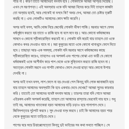
পারি না। কারণ তাতে আমাদেরই বদনাম হবে। লােকটাকে আমরা আশ্রয় দিয়েছি।
এখন সে মরণাপন্ন। এই অবস্থায় ওকে যদি আমরা বিদেয় করে দিই তাহলে কাজটা
তাে অন্যায় হবেই, আর লােকেই বা বলবে কি? অথচ দেখ, আমরা তাে চেষ্টার ত্রুটি
করছি না। এবং লােকটিও আমাদের কোন ক্ষতি করেনি।
অপর ভাই বলল, আমি খোজ নিয়ে জেনেছি লােকটা ভীষণ পাজি। মরবার আগে যেসব
ধর্মানুষ্ঠান করতে হয় তাতে ও রাজি হবে না বলে মনে হয়। আর কোনাে ধর্মযাজকের
সামনে ও কোনাে স্বীকারােক্তি করবেই না। লােকটা যদি মরেই যায় তাহলে তাে ওকে
কোথাও কবর দেওয়াও যাবে না। মরা কুকুরের মতাে ওকে কোনাে খানাখন্দে ফেলে দিতে
হবে। তাছাড়া আর-এক সমস্যা, লােকটা যদি মরবার আগে ধর্মযাজকের কাছে
স্বীকারােক্তি করেও, তাহলেও ওর অপকর্ম এবং পাপের বােঝা এত ভারী যে কোনাে
ধর্মযাজকই ওকে আশীর্বাদ করে পাপ থেকে ওকে মুক্তিদান করতে রাজি হবেন না।
অতত্রব লােকটা মরলে ওর লাশটা কোথাও ফেলে দেওয়া ছাড়া আর কোনাে উপায়
দেখছি না।
অপর ভাই তখন বলল, লাশ ফেলে না হয় দেওয়া গেল কিন্তু যদি লােক জানাজানি হয়ে
যায় তাহলে আমাদের অবস্থাটা কি হবে একবার ভেবে দেখেছ? আমরা সুদের কারবার
করি। তাতেই তাে আমাদের যথেষ্ট বদনাম আছে। তারপর তারা যদি শােনে আমরা
এইরকম একটা অপকর্ম করেছি, তাহলে তাে আমাদের রাস্তায় বেরনোই দায় হবে। শুধু
তাই নয়, আমাদের খাতকেরা হয়ত আমাদের বাড়ি চড়াও হয়ে গালাগাল দেবে।
জিনিসপত্তর লুঠপাট করবে। সুদ দেওয়া বন্ধ করবে। চাই কি আমাদের হয়ত শহর
থেকে কুকুরের মতাে তাড়িয়ে দেবে।
পাশের ঘরে শুয়ে চিয়াপ্পেলেত্তো কিন্তু দুই ভাইয়ের সব কথা শুনতে পাচ্ছিল। সে