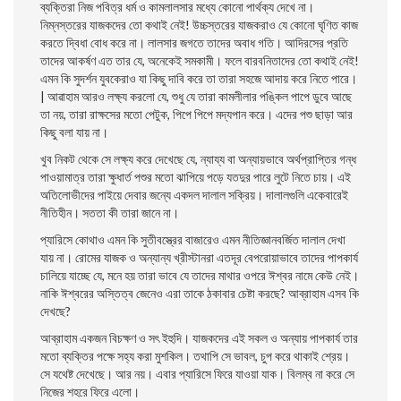
ব্যক্তিরা নিজ পবিত্র ধর্ম ও কামলালসার মধ্যে কোনাে পার্থক্য দেখে না।
নিম্নস্তরের যাজকদের তাে কথাই নেই! উচ্চস্তরের যাজকরাও যে কোনাে ঘৃণিত কাজ
করতে দ্বিধা বােধ করে না। লালসার জগতে তাদের অবাধ গতি। আদিরসের প্রতি
তাদের আকর্ষণ এত তার যে, অনেকেই সমকামী। ফলে বারবনিতাদের তাে কথাই নেই!
এমন কি সুদর্শন যুবকেরাও যা কিছু দাবি করে তা তারা সহজে আদায় করে নিতে পারে।
| আৱাহাম আরও লক্ষ্য করলাে যে, শুধু যে তারা কামলীলার পঙ্কিল পাপে ডুবে আছে
তা নয়, তারা রাক্ষসের মতাে পেটুক, পিপে পিপে মদ্যপান করে। এদের পশু ছাড়া আর
কিছু বলা যায় না।
খুব নিকট থেকে সে লক্ষ্য করে দেখেছে যে, ন্যায্য বা অন্যায়ভাবে অর্থপ্রাপ্তির গন্ধ
পাওয়ামাত্র তারা ক্ষুধার্ত পশুর মতাে ঝাপিয়ে পড়ে যতদুর পারে লুটে নিতে চায়। এই
অতিলােভীদের পাইয়ে দেবার জন্যে একদল দালাল সক্রিয়। দালালগুলি একেবারেই
নীতিহীন। সততা কী তারা জানে না।
প্যারিসে কোথাও এমন কি সুতীবস্ত্রের বাজারেও এমন নীতিজ্ঞানবর্জিত দালাল দেখা
যায় না। রােমের যাজক ও অন্যান্য খ্রীস্টানরা এতদূর বেপরােয়াভাবে তাদের পাপকার্য
চালিয়ে যাচ্ছে যে, মনে হয় তারা ভাবে যে তাদের মাথার ওপরে ঈশ্বর নামে কেউ নেই।
নাকি ঈশ্বরের অস্তিত্ব জেনেও এরা তাকে ঠকাবার চেষ্টা করছে? আব্রাহাম এসব কি
দেখছে?
আব্রাহাম একজন বিচক্ষণ ও সৎ ইহুদি। যাজকদের এই সকল ও অন্যায় পাপকার্য তার
মতাে ব্যক্তির পক্ষে সহ্য করা মুশকিল। তথাপি সে ভাবল, চুপ করে থাকাই শ্রেয়।
সে যথেষ্ট দেখেছে। আর নয়। এবার প্যারিসে ফিরে যাওয়া যাক। বিলম্ব না করে সে
নিজের শহরে ফিরে এলাে।