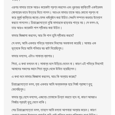
এরপর ফাদার তাকে আরও কয়েকটা প্রশ্ন করলেন এবং ধুরন্ধর ব্যক্তিটি একইরকম
মােলায়েম ভাবে উত্তর দিতে লাগল। অতএব ফাদার তাকে আর কোনাে প্রশ্ন না
করে মুমূর্ষ ব্যক্তির জন্যে যেসব ধর্মানুষ্ঠান করা উচিত সেগুলি সম্পন্ন করবার উদ্যোগ
করতে লাগলেন। চিয়াঞ্জেলেত্তো বুঝি ফাদারকে ছাড়বার পাত্র নয়। সে বলল যে,
তার আরও কয়েকটা পাপ স্বীকার করা উচিত।
ফাদার জিজ্ঞাসা করলেন, আর কি পাপ তুমি স্বীকার করবে?
সে বলল, আমি একবার পবিত্র স্যাবাথ দিবসের অবমাননা করেছি। আমার এক
ভৃত্যকে দিয়ে আমি শনিবার ঘর ঝাট দিয়েছিলুম।
ফাদার বললেন, এটাও সামান্য ব্যাপার।
পিতা, এ কথা বলবেন না। সামান্য বলে উড়িয়ে দেবেন না। কারণ এই পবিত্র দিবসেই
আমাদের সকলের মহান পিতা মৃত্যু থেকে উথিত হয়েছিলেন।
এ কথা শুনে ফাদার জিজ্ঞাসা করলেন, আর কি অন্যায় করেছ?
চিয়াঞ্জেলেত্তো বলল, হ্যা একবার আমি অন্যমনস্ক হয়ে গির্জা প্রাঙ্গণে থুতু
ফেলেছিলুম।
ফাদার মৃদু হেসে বললেন, এজন্যে তােমাকে চিন্তা করতে হবে না, কারণ আমরাও
গির্জায় প্রায়ই থুতু ফেলে থাকি।
সের চিয়াঞ্জেলেত্তো বলল, তাহলে আমি বলবাে আপনারা অন্যায় করেন। কারণ
যেখানে আমরা ঈশ্বরের প্রার্থনা করি সেই পবিত্র স্থান পরিষ্কার রাখা উচিত।