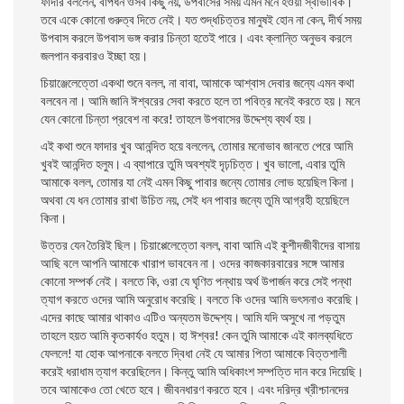
ফাদার বললেন, বাপধন ওসব কিছু নয়, উপবাসের সময় এমন মনে হওয়া স্বাভাবিক।
তবে একে কোনাে গুরুত্ব দিতে নেই। যত শুদ্ধচিত্তর মানুষই হােন না কেন, দীর্ঘ সময়
উপবাস করলে উপবাস ভঙ্গ করার চিন্তা হতেই পারে। এবং ক্লান্তি অনুভব করলে
জলপান করবারও ইচ্ছা হয়।
চিয়াঞ্জেলেত্তো একথা শুনে বলল, না বাবা, আমাকে আশ্বাস দেবার জন্যে এমন কথা
বলবেন না। আমি জানি ঈশ্বরের সেবা করতে হলে তা পবিত্র মনেই করতে হয়। মনে
যেন কোনাে চিন্তা প্রবেশ না করে! তাহলে উপবাসের উদ্দেশ্য ব্যর্থ হয়।
এই কথা শুনে ফাদার খুব আনন্দিত হয়ে বললেন, তােমার মনােভাব জানতে পেরে আমি
খুবই আনন্দিত হলুম। এ ব্যাপারে তুমি অবশ্যই দৃঢ়চিত্ত। খুব ভালাে, এবার তুমি
আমাকে বলল, তােমার যা নেই এমন কিছু পাবার জন্যে তােমার লােভ হয়েছিল কিনা।
অথবা যে ধন তােমার রাখা উচিত নয়, সেই ধন পাবার জন্যে তুমি আগ্রহী হয়েছিলে
কিনা।
উত্তর যেন তৈরিই ছিল। চিয়াপ্পেলেত্তো বলল, বাবা আমি এই কুশীদজীবীদের বাসায়
আছি বলে আপনি আমাকে খারাপ ভাববেন না। ওদের কাজকারবারের সঙ্গে আমার
কোনাে সম্পর্ক নেই। বলতে কি, ওরা যে ঘৃণিত পন্থায় অর্থ উপার্জন করে সেই পন্থা
ত্যাগ করতে ওদের আমি অনুরােধ করেছি। বলতে কি ওদের আমি ভৎসনাও করেছি।
এদের কাছে আমার থাকাও এটিও অন্যতম উদ্দেশ্য। আমি যদি অসুখে না পড়তুম
তাহলে হয়ত আমি কৃতকার্যও হতুম। হা ঈশ্বর! কেন তুমি আমাকে এই কালব্যধিতে
ফেললে! যা হােক আপনাকে বলতে দ্বিধা নেই যে আমার পিতা আমাকে বিত্তশালী
করেই ধরাধাম ত্যাগ করেছিলেন। কিন্তু আমি অধিকাংশ সম্পত্তি দান করে দিয়েছি।
তবে আমাকেও তাে খেতে হবে। জীবনধারণ করতে হবে। এবং দরিদ্র খ্রীশ্চানদের