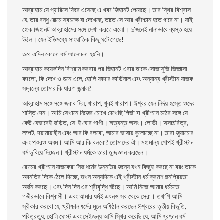
আব্রাহাম যে প্যারিসে ফিরে এসেছে এ খবর জিহানট পেয়েছে। তার স্থির বিশ্বাস
যে, তার বন্ধু রােমে স্বচক্ষে যা দেখেছে, তাতে সে আর খ্রীশ্চান হতে পারে না। যাই
হােক জিহানট আব্রাহামের সঙ্গে দেখা করতে এলাে। দু’জনেই নানাভাবে ব্যস্ত হয়ে
উঠল। যেন ইতিমধ্যে সাংঘাতিক কিছু ঘটে গেছে!
তবে এদিন কোনাে ধর্ম আলােচনা হয়নি।
আব্রাহাম কয়েকদিন বিশ্রাম করবার পর জিহানট এবার তাকে সােজাসুজি জিজ্ঞাসা
করলাে, কি দেখে ও শুনে এলে, হােলি ফাদার কার্ডিনাল এবং অন্যান্য খ্রীস্টান যাজক
সম্বন্ধে তােমার কি ধারণা জন্মাল?
আব্রাহাম সঙ্গে সঙ্গে জবাব দিল, খারাপ, খুবই খারাপ। ঈশ্বর যেন নির্দয় হস্তে ওদের
শাস্তি দেন। আমি সেখানে নিজের চোখে দেখেছি গির্জা বা খ্রীশ্চান মঠের সঙ্গে যে
কেউ যেভাবেই জড়িত, সে-ই ঘাের পাপী। অত্যন্ত অসৎ। লােভী। অসচ্চরিত্র,
লম্পট, দয়ামায়াহীন এবং আর কি বলবাে, আমার ভাষায় কুলােচ্ছে না। তারা জুয়াচোর
এবং পশুরও অধম। আমি আর কি বলবাে? তােমাদের ঐ। মহামান্য পােপই খ্রীস্টান
ধর্ম ডুবিয়ে দিচ্ছেন। খ্রীস্টান ধর্মকে তারা তুচ্ছজ্ঞান করছেন।
রােমের খ্রীশ্চান যাজকেরা নিজ ধর্মের উন্নতির জন্যে যখন কিছুই করছে না বরং তাকে
অবনতির দিকে ঠেলে দিচ্ছে, তখন অন্যদিকে এই খ্রীস্টান ধর্ম ক্রমশ জনপ্রিয়তা
অর্জন করছে। এবং দিন দিন এর শ্রীবৃদ্ধি ঘটছে। আমি নিজে আমার ধর্মমতে
গভীরভাবে বিশ্বাসী। এবং আমার ধর্মই এখনও সব থেকে সেরা। তথাপি আমি
স্বীকার করবাে যে, খ্রীশ্চান ধর্মের মূলে অধিষ্ঠান করছেন ঈশ্বরের তৃতীয় বিভূতি,
পবিত্রত্যু, হােলি ঘােস্ট এবং সেইজন্য আমি স্থির করেছি যে, আমি খ্রশ্চান ধর্ম