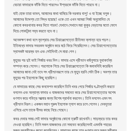
বেচারা ফাদারকে ফাঁকি দিতে পারলেও ঈশ্বরকে ফাঁকি দিতে পারবে না।
যাই হােক তারা ভাবল, আমাদের মাথা ঘামিয়ে কি দরকার বাপু! ও যা ইচ্ছে বলুক।
আমাদের উদ্দেশ্য তাে সিদ্ধ হয়েছে! ওকে তাে এখন আমরা গির্জা অনুমােদিত যে
কোনাে কবরখানায় কবর দিতে পারব! যেখানে সেখানে মরা কুকুর বেড়ালের মতাে ফেলে
দিয়ে লােকনিন্দা সহ্য করতে হবে না।
অনেকক্ষণ কথা বলে মৃতপ্রায় সের চিয়াঞ্জেলেত্তো রীতিমত ক্লান্ত হয়ে পড়ল।
ইতিমধ্যে ফাদার সবরকম অনুষ্ঠান করে মঠে ফিরে গিয়েছিলেন। সের চিয়াগেলেত্তোর
স্বাসকষ্ট আরম্ভ হল এবং সেইদিনই সে মারা গেল।
মৃত্যুর পর দুই ভাই গির্জায় খবর দিল। ফাদার এসে খ্রীশ্চান ধর্মানুসারে যুথাকর্তব্য
সম্পন্ন করে গেলেন। পরলােকে গিয়ে সের চিয়াঞ্জেলেত্তো কি জবাবদিহি করেছিল
আমাদের জানা নেই তবে সৎ খ্রীশ্চানরূপে তার যে মৃত্যু হয়নি সেটা ঠিক। অবশ্য তার
মৃত্যুর পর ইহলােকে কিছু হয়েছিল।
যে ফাদারের কাছে সের কনফেশন করেছিল তিনি খবর পেয়ে গির্জায় ঘণ্টাধ্বনি করতে
বললেন এবং অন্যান্য ফাদার ও যাজকদের সমবেত করে সের চিয়াগেলেত্তোর অশেষ
গুণগান করে পবিত্র
আত্মার জন্য বিশেষ প্রার্থনা করলেন। তিনি বললেন এমন সৎ
খ্রীশ্চান বিরল। একজন মহান পুরুষ ইহলােক ত্যাগ করে চলে গেলেন। দেবদূতরা
এগিয়ে এসে তাকে যীশুর কাছে নিয়ে গেছেন।
কবর দেবার সময় সেই ফাদার অনুষ্ঠানের কোনাে ত্রুটি রাখেননি। সাড়ম্বরে তার কবর
দেওয়া হয়েছিল। তিনি সকল যাজকদের তাে সমবেত করেছিলেনই এমনকি শহরের
সকল নরনারীকেও জড়াে করেছিলেন। ফাদারের কাছে তার গুণগান শুনে সকল স্বীকার