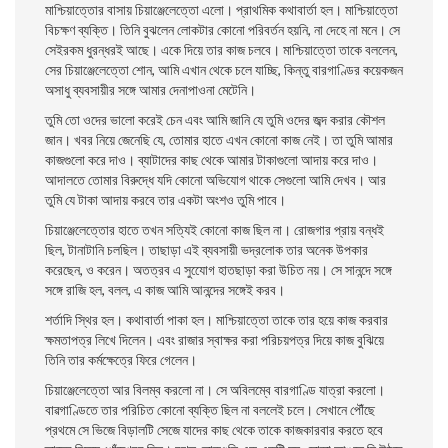
মাশ্চিয়াত্তোর বাসায় চিয়াঞ্জেলেত্তো এলাে। প্রাথমিক কথাবার্তা হল। মাশ্চিয়াত্তো
বিচক্ষণ ব্যক্তি। তিনি বুঝলেন লােকটার কোনাে পরিবর্তন হয়নি, না দেহে না মনে। সে
সেইরকম ধুরন্ধরই আছে। একে দিয়ে তার কাজ চলবে। মাশ্চিয়াত্তো তাকে বললেন,
সের চিয়াঞ্জেলেত্তো শােন, আমি এখান থেকে চলে যাচ্ছি, কিন্তু বারগাণ্ডির কয়েকজন
অসাধু ব্যবসায়ীর সঙ্গে আমার দেনাপাওনা মেটেনি।
তুমি তাে ওদের ভালাে করেই চেন এবং আমি জানি যে তুমি ওদের জব্দ করার কৌশল
জান। খবর নিয়ে জেনেছি যে, তােমার হাতে এখন কোনাে কাজ নেই। তা তুমি আমার
কাজগুলাে করে দাও। ব্যাটাদের কাছ থেকে আমার টাকাগুলাে আদায় করে দাও।
আদালতে তােমার বিরুদ্ধে যদি কোনাে অভিযােগ থাকে সেগুলাে আমি দেখব। আর
তুমি যে টাকা আদায় করবে তার একটা অংশও তুমি পাবে।
চিয়াঞ্জেলেত্তোর হাতে তখন সত্যিই কোনাে কাজ ছিল না। রােজগার প্রায় বন্ধই
ছিল, টানাটানি চলছিল। তাছাড়া এই ব্যবসায়ী ভদ্রলােক তার অনেক উপকার
করেছেন, ও করেন। অতত্রব এ সুযোেগ হাতছাড়া করা উচিত নয়। সে সানন্দে সঙ্গে
সঙ্গে রাজি হল, বলল, এ কাজ আমি আনন্দের সঙ্গেই করব।
শর্তাদি স্থির হল। কথাবার্তা পাকা হল। মাশ্চিয়াত্তো তাকে তার হয়ে কাজ করবার
ক্ষমতাপত্র লিখে দিলেন। এবং রাজার স্বাক্ষর করা পরিচয়পত্র দিয়ে কাজ বুঝিয়ে
তিনি তার কর্মক্ষেত্রে ফিরে গেলেন।
চিয়াঞ্জেলেত্তো আর বিলম্ব করলাে না। সে অবিলম্বে বারগাণ্ডি যাত্রা করলাে।
বাৱগাণ্ডিতে তার পরিচিত কোনাে ব্যক্তি ছিল না বললেই চলে। সেখানে পৌঁছে
প্রথমে সে ভিজে বিড়ালটি সেজে যাদের
কাছ থেকে তাকে কাজকারবার করতে হবে