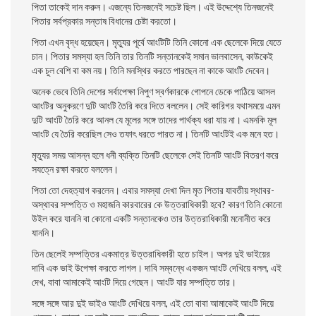
পিতা তাকেই দান করুন। এজন্যে তিনজনেই সচেষ্ট ছিল। এই উদ্দেশ্যে তিনজনেই
পিতার সর্বপ্রকার সন্তাষ বিধানের চেষ্টা করতাে।
পিতা এখন বৃদ্ধ হয়েছেন। মৃত্যুর পূর্বে আংটিটি তিনি কোনাে এক ছেলেকে দিয়ে যেতে
চান। পিতার সমস্যা হল তিনি তার তিনটি সন্তানকেই সমান ভালবাসেন, কাউকেই
এক চুল বেশি বা কম নয়। তিনি মনস্থির করতে পারছেন না কাকে আংটি দেবেন।
অনেক ভেবে তিনি দেশের সর্বাপেক্ষা নিপুণ স্বর্ণকারকে গােপনে ডেকে পাঠিয়ে আসল
আংটির অনুকরণে দুটি আংটি তৈরি করে দিতে বললেন। সেই কারিগর যথাসময়ে এমন
দুটি আংটি তৈরি করে আনল যে মূলের সঙ্গে তাদের পার্থক্য ধরা যায় না। এমনকি মূল
আংটি যে তৈরি করেছিল সেও তফাৎ ধরতে পারত না। তিনটি আংটিই এক মনে হত।
মৃত্যুর সময় আসন্ন হলে ধনী ব্যক্তি তিনটি ছেলেকে সেই তিনটি আংটি বিতরণ করে
সযত্নে রক্ষা করতে বললেন।
পিতা তাে দেহত্যাগ করলেন। এবার সমস্যা দেখা দিল মৃত পিতার যাবতীয় স্থাবর-
অস্থাবর সম্পত্তি ও মহাজনি কারবারের কে উত্তরাধিকারী হবে? কারণ তিনি কোনাে
উইল করে যাননি বা কোনাে একটি সন্তানকেও তার উত্তরাধিকারী মনােনীত করে
যাননি।
তিন ছেলেই সম্পত্তির একমাত্র উত্তরাধিকারী হতে চাইল। অপর দুই ভাইয়ের
দাবি এক ভাই উপেক্ষা করতে লাগল। দাবি সম্বন্ধে একজন আংটি দেখিয়ে বলল, এই
দেখ, বাবা আমাকেই আংটি দিয়ে গেছেন। আংটি যার সম্পত্তি তার।
সঙ্গে সঙ্গে আর দুই ভাইও আংটি দেখিয়ে বলল, এই তাে বাবা আমাকেই আংটি দিয়ে