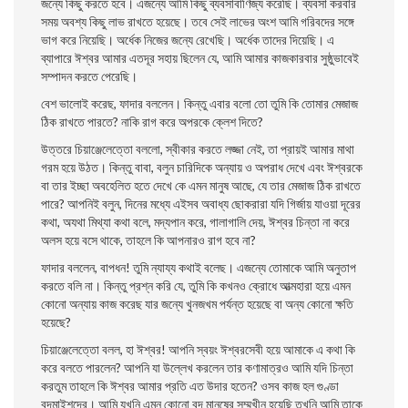
জন্যে কিছু করতে হবে। এজন্যে আমি কিছু ব্যবসাবাণিজ্য করেছি। ব্যবসা করবার
সময় অবশ্য কিছু লাভ রাখতে হয়েছে। তবে সেই লাভের অংশ আমি গরিবদের সঙ্গে
ভাগ করে নিয়েছি। অর্ধেক নিজের জন্যে রেখেছি। অর্ধেক তাদের দিয়েছি। এ
ব্যাপারে ঈশ্বর আমার এতদূর সহায় ছিলেন যে, আমি আমার কাজকারবার সুষ্ঠুভাবেই
সম্পাদন করতে পেরেছি।
বেশ ভালােই করেছ, ফাদার বললেন। কিন্তু এবার বলাে তাে তুমি কি তােমার মেজাজ
ঠিক রাখতে পারতে? নাকি রাগ করে অপরকে ক্লেশ দিতে?
উত্তরে চিয়াঞ্জেলেত্তো বললাে, স্বীকার করতে লজ্জা নেই, তা প্রায়ই আমার মাথা
গরম হয়ে উঠত। কিন্তু বাবা, বলুন চারিদিকে অন্যায় ও অপরাধ দেখে এবং ঈশ্বরকে
বা তার ইচ্ছা অবহেলিত হতে দেখে কে এমন মানুষ আছে, যে তার মেজাজ ঠিক রাখতে
পারে? আপনিই বলুন, দিনের মধ্যে এইসব অবাধ্য ছােকরারা যদি গির্জায় যাওয়া দূরের
কথা, অযথা মিথ্যা কথা বলে, মদ্যপান করে, গালাগালি দেয়, ঈশ্বর চিন্তা না করে
অলস হয়ে বসে থাকে, তাহলে কি আপনারও রাগ হবে না?
ফাদার বললেন, বাপধন! তুমি ন্যায্য কথাই বলেছ। এজন্যে তােমাকে আমি অনুতাপ
করতে
বলি না। কিন্তু প্রশ্ন করি যে, তুমি কি কখনও ক্রোধে আত্মহারা হয়ে এমন
কোনাে অন্যায় কাজ করেছ যার জন্যে খুনজখম পর্যন্ত হয়েছে বা অন্য কোনাে ক্ষতি
হয়েছে?
চিয়াঞ্জেলেত্তো বলল, হা ঈশ্বর! আপনি স্বয়ং ঈশ্বরসেবী হয়ে আমাকে এ কথা কি
করে বলতে পারলেন? আপনি যা উল্লেখ করলেন তার কণামাত্রও আমি যদি চিন্তা
করতুম তাহলে কি ঈশ্বর আমার প্রতি এত উদার হতেন? ওসব কাজ হল গুণ্ডা
বদমাইশদের। আমি যখনি এমন কোনাে বদ মানুষের সম্মুখীন হয়েছি তখনি আমি তাকে