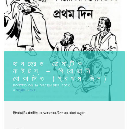
হানড্রেড রোমান্টিক
নাইটস্ – গিয়ােভানি
বােকাসিও (প্রথম দিন)
POSTED ON
14 DECEMBER, 2020
››
অনুবাদ
››
১৮+
গিয়ােভানি বােকাসিও-র ডেকামেরন টেলস এর বাংলা অনুবাদ।