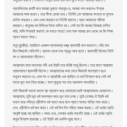
প্যানফিলাের গল্পটি শুনে আমরা বুঝতে পারলুম যে, আমরা পাপ করলেও ঈশ্বর
আমাদের ক্ষমা করেন। তার লীলা বােঝা ভার। তিনিই তাে আমাদের সৎপথে বা কুপথে
চালিত করছেন। কেন এমন করছেন তা তিনিই জানেন। হয়ত আমাদের পরীক্ষা
করছেন। মানুষের মন বিভিন্ন দিকে ধাবিত হয়। সেই মন কি আমরা নিজেরা চালিত
করি, নাকি ঈশ্বরই করান? কে বলতে পারে? দেখা যাক আমার গল্প থেকে কে কি শিক্ষা
গ্রহণ করতে পারে।
শুনুন সুন্দরীরা, প্যারিসে একজন স্বনামধন্য বস্ত্র ব্যবসায়ী বাস করতেন। তাঁর নাম
ছিল জিহানট শেভিগনি। ব্যবসা থেকে তার প্রচুর আয় হতাে। ব্যবসায়ী হিসেবে তিনি
সৎ ও ন্যায়পরায়ণ ছিলেন।
আব্রাহাম নামে অত্যন্ত ধনী এক ইহুদি তার ঘনিষ্ঠ বন্ধু ছিলেন। তার মতাে আৱাহাম
ন্যায়পরায়ণ ব্যবসায়ী ছিলেন। আব্রাহামের কথা ভেবে জিহানট মনেপ্রাণে দুঃখ
অনুভব
করতেন যে,
এমন সৎ ও ন্যায়নিষ্ঠ এক ব্যক্তি যে ধর্মে বিশ্বাস করে সেই ধর্ম
তাকে ভুল পথে নিয়ে যাচ্ছে। ফলে মৃত্যুর পর তার নরকবাস অবধারিত।
তাই জিহানট ভালাে ভালাে শব্দ প্রয়ােগ করে মােলায়েম কষ্টে আব্রাহামকে বােঝালেন।
আব্রাহাম, তুমি ভুল ধর্ম অবলম্বন করে ভুল পথে চলছ। তুমি তােমার ঐ ইহুদি ধর্ম
ত্যাগ করে পবিত্র খ্রীস্টান ধর্ম গ্রহণ করে মনে-প্রাণে অপার শান্তি লাভ করাে।
দেখ, খ্রীস্টান ধর্ম কত মহান। এই ধর্ম দিন দিন শক্তি সঞ্চয় করছে। এই ধর্মের প্রতি
আকৃষ্ট হচ্ছে বহু ব্যক্তি। অথচ দেখ, তােমার ধর্মের অবনতি হচ্ছে। এই ধর্মের প্রতি
মানুষ বিশ্বাস হারাচ্ছে। এই ইহুদি ধর্ম একদিন মুছে যাবে।