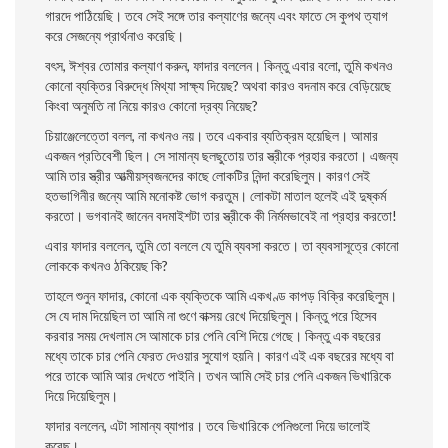
গারদে পাঠিয়েছি। তবে সেই সঙ্গে তার কল্যাণের জন্যে এবং ফাতে সে কুপথ ত্যাগ
করে সেজন্যে প্রার্থনাও করেছি।
বৎস, ঈশ্বর তােমার কল্যাণ করুন, ফাদার বললেন। কিন্তু এবার বলাে, তুমি কখনও
কোনাে ব্যক্তির বিরুদ্ধে মিথ্যা সাক্ষ্য দিয়েছ? অথবা কারও বদনাম করে বেড়িয়েছে
কিংবা অনুমতি না নিয়ে কারও কোনাে দ্রব্য নিয়েছ?
চিয়াঞ্জেলেত্তো বলল, না কখনও নয়। তবে একবার ব্যতিক্রম হয়েছিল। আমার
একজন প্রতিবেশী ছিল। সে সামান্য ছলছুতােয় তার স্ত্রীকে প্রহার করতাে। এজন্য
আমি তার স্ত্রীর আত্মীয়স্বজনদের কাছে লােকটির নিন্দা করেছিলুম। কারণ সেই
হতভাগিনীর জন্যে আমি মনােকষ্ট ভােগ করতুম। লােকটা মাতাল হলেই এই দুষ্কর্ম
করতাে। ভগবানই জানেন বদমাইশটা তার স্ত্রীকে কী নির্মমভাবেই না প্রহার করতাে!
এবার ফাদার বললেন, তুমি তাে বললে যে তুমি ব্যবসা করতে। তা ব্যবসাসূত্রে কোনাে
লােককে কখনও ঠকিয়েছ কি?
তাহলে শুনুন ফাদার, কোনাে এক ব্যক্তিকে আমি একখণ্ড কাপড় বিক্রি করেছিলুম।
সে যে দাম দিয়েছিল তা আমি না গুণে বাক্সয় রেখে দিয়েছিলুম। কিন্তু পরে হিসেব
করবার সময় দেখলাম সে আমাকে চার পেনি বেশি দিয়ে গেছে। কিন্তু এক বছরের
মধ্যে তাকে চার পেনি ফেরত দেওয়ার সুযােগ হয়নি। কারণ এই এক বছরের মধ্যে বা
পরে তাকে আমি আর দেখতে পাইনি। তখন আমি সেই চার পেনি একজন ভিখারিকে
দিয়ে দিয়েছিলুম।
ফাদার বললেন, এটা সামান্য ব্যাপার। তবে ভিখারিকে পেনিগুলাে দিয়ে ভালােই
করেছ।