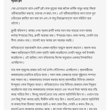
প্রথম গল্প
সের চেপেরেলাে নামে একটি দুষ্ট লােক মৃত্যুর সময় জনৈক ধার্মিক সাধুর কাছে মিথ্যা
স্বীকারােক্তি করলাে, তারপর সে মারা গেল। এই স্বীকারােক্তির ফলে তাকে পুত
চরিত্রের ব্যক্তি মনে করা হল এবং সে সাধু চিয়াঞ্জেলেত্তো নামে পরিচিত হয়ে
রইলাে।
সুন্দরী মহিলাগণ, আমার ওপর প্রথম গল্পটি বলার যখন ভার পড়েছে তখন আমার
কর্তব্য ঈশ্বরের নিয়ে, গল্পটি আরম্ভ করা। ঈশ্বরের দয়াও যেমন অপার, তেমনি তার
লীলা বােঝাও ভার। তাকেই করে আমার গল্প আরম্ভ করছি।
মাশ্চিয়াত্তো ফ্রানজেসি নামে একজন ব্যক্তি ফ্রান্সে ব্যবসা করতেন। ব্যবসা করে
সজ্জন ব্যক্তিরূপে তিনি যেমন খ্যাতি অর্জন করেছিলেন তেমনি প্রচুর অর্থ উপার্জন
করেছিলেন। এই ব্যক্তি পােপ বনিফেসের বিশেষ অনুরােধে একবার টাসকানিতে
এসেছিলেন।
তার সঙ্গে ফ্রান্সের রাজার ভাই লর্ড চার্লস স্টেটলেসও এসেছিলেন। ব্যবসায়ীদের
কাজকারবার চারদিকে ছড়িয়ে থাকে। সকল কাজ একজনের দ্বারা সুষ্ঠুভাবে সম্পন্ন
করা সম্ভব নয়। কাজকারবার তদারক করবার জন্যে ব্যবসায়ীরা বিভিন্ন মােকামে
উপযুক্ত লােক নিযুক্ত করেন। মাশ্চিয়াত্তোও তার বিভিন্ন মােকামে লােক নিযুক্ত
করেছিলেন যারা তার কাজকারবার তদারক করতাে এবং পাওনা টাকা আদায় করে তাঁর
কাছে পাঠিয়ে দিত। কিন্তু বারগাণ্ডিতে তার কোনাে প্রতিনিধি ছিল না। এখানে তার
বেশ কিছু টাকা আদায় হয়নি, দীর্ঘদিন বাকি পড়ে ছিল। বারগাণ্ডিতে কোনাে প্রতিনিধি
না থাকায় টাকা ঠিকমত আদায় হয়নি এ কথা যেমন ঠিক, তেমনি এ কথাও ঠিক যে,
বারগাণ্ডিতে মানুষদের বদনামও আছে। ঋণ তারা পরিশােধ করতে চায় না। বার বার