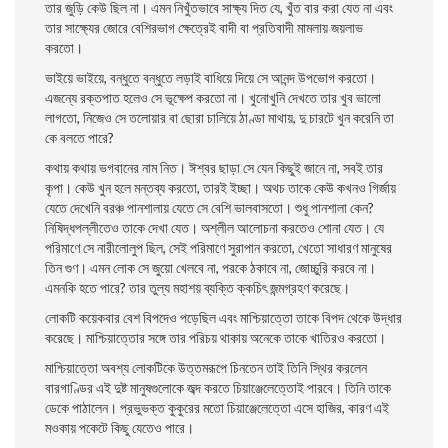
তার জুড়ি কেউ ছিল না। এমন নিখুঁতভাবে সাক্ষ্য দিত যে, খুঁত বার করা যেত না এবং
তার সাক্ষ্যের জোরে বেশিরভাগ ক্ষেত্রেই বাদী বা প্রতিবাদী মামলায় জয়লাভ
করতাে।
ভাইয়ে ভাইয়ে, বন্ধুতে বন্ধুতে লড়াই বাধিয়ে দিয়ে সে আনন্দ উপভােগ করতাে।
এজন্যে রক্তপাত হলেও সে ভূক্ষেপ করতাে না। খুনােখুনি দেখতে তার খুব ভালাে
লাগতাে, নিজেও সে তলােয়ার বা ছােরা চালিয়ে ঠাণ্ডা মাথায়, দু চারটে খুন করেনি তা
কে বলতে পারে?
কথায় কথায় ভগবানের নাম নিত। ঈশ্বর ছাড়া সে যেন কিছুই জানে না, সবই তার
কৃপা। কেউ খুন হলে মন্তব্য করতাে, তারই ইচ্ছা। অথচ তাকে কেউ কখনও গির্জায়
যেতে দেখেনি বরঞ্চ পানশালায় যেতে সে বেশি ভালবাসতাে। শুধু পানশালা কেন?
নিষিদ্ধপল্লীতেও তাকে দেখা যেত। অশ্লীল আলােচনা করতেও শােনা যেত। যে
পরিমাণে সে নারীলােলুপ ছিল, সেই পরিমাণে সুরাপান করতাে, খেতাে সাধারণ মানুষের
তিন গুণ। এমন লােক সে জুয়াে খেলবে না, পরকে ঠকাবে না, জোচ্চুরি করবে না।
এমনকি হতে পারে? তার তুল্য মহাশয় ব্যক্তি ক্কচিৎ জন্মগ্রহণ করেছে।
লােকটি কয়েকবার বেশ বিপদেও পড়েছিল এবং মাশ্চিয়াত্তো তাকে বিপদ থেকে উদ্ধার
করেছে। মাশ্চিয়াত্তোর সঙ্গে তার পরিচয় থাকায় অনেকে তাকে খাতিরও করতাে।
মাশ্চিয়াত্তো অবশ্য লােকটিকে উত্তমরূপে চিনতেন তাই তিনি স্থির করলেন
বারগাণ্ডির এই দুষ্ট মানুষগুলােকে জব্দ করতে চিয়াঞ্জেলেত্তোই পারবে। তিনি তাকে
ডেকে পাঠালেন। প্রভুভক্ত কুকুরের মতাে চিয়াঞ্জেলেত্তো এসে হাজির, কারণ এই
মওকায় পকেটে কিছু যেতেও পারে।