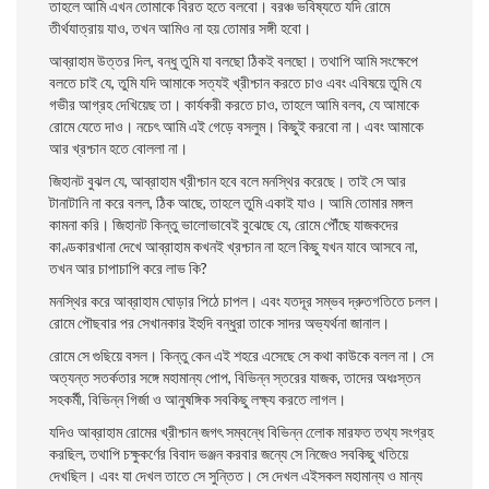
তাহলে আমি এখন তােমাকে বিরত হতে বলবাে। বরঞ্চ ভবিষ্যতে যদি রােমে
তীর্থযাত্রায় যাও, তখন আমিও না হয় তােমার সঙ্গী হবাে।
আব্রাহাম উত্তর দিল, বন্ধু তুমি যা বলছাে ঠিকই বলছাে। তথাপি আমি সংক্ষেপে
বলতে চাই যে, তুমি যদি আমাকে সত্যই খ্রীশ্চান করতে চাও এবং এবিষয়ে তুমি যে
গভীর আগ্রহ দেখিয়েছ তা। কার্যকরী করতে চাও, তাহলে আমি বলব, যে আমাকে
রােমে যেতে দাও। নচেৎ আমি এই গেড়ে বসলুম। কিছুই করবাে না। এবং আমাকে
আর খ্রশ্চান হতে বােললা না।
জিহানট বুঝল যে, আব্রাহাম খ্রীশ্চান হবে বলে মনস্থির করেছে। তাই সে আর
টানাটানি না করে বলল, ঠিক আছে, তাহলে তুমি একাই যাও। আমি তােমার মঙ্গল
কামনা করি। জিহানট কিন্তু ভালােভাবেই বুঝেছে যে, রােমে পৌঁছে যাজকদের
কাণ্ডকারখানা দেখে আব্রাহাম কখনই খ্রশ্চান না হলে কিছু যখন যাবে আসবে না,
তখন আর চাপাচাপি করে লাভ কি?
মনস্থির করে আব্রাহাম ঘােড়ার পিঠে চাপল। এবং যতদূর সম্ভব দ্রুতগতিতে চলল।
রােমে পৌছবার পর সেখানকার ইহুদি বন্ধুরা তাকে সাদর অভ্যর্থনা জানাল।
রােমে সে গুছিয়ে বসল। কিন্তু কেন এই শহরে এসেছে সে কথা কাউকে বলল না। সে
অত্যন্ত সতর্কতার সঙ্গে মহামান্য পােপ, বিভিন্ন স্তরের যাজক, তাদের অধঃস্তন
সহকর্মী, বিভিন্ন গির্জা ও আনুষঙ্গিক সবকিছু লক্ষ্য করতে লাগল।
যদিও আব্রাহাম রােমের খ্রীশ্চান জগৎ সম্বন্ধে বিভিন্ন লোেক মারফত তথ্য সংগ্রহ
করছিল, তথাপি চক্ষুকর্ণের বিবাদ ভঞ্জন করবার জন্যে সে নিজেও সবকিছু খতিয়ে
দেখছিল। এবং যা দেখল তাতে সে সুন্তিত। সে দেখল এইসকল মহামান্য ও মান্য