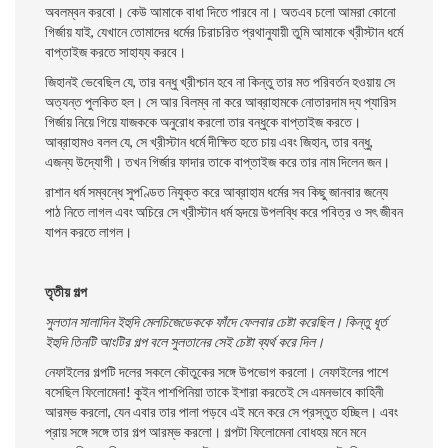
অবলম্বন করবাে। কেউ আমাকে বাধা দিতে পারবে না। অতএব চলাে আমরা কোনাে
গির্জায় যাই, যেখানে তােমাদের ধর্মের চিরাচরিত প্রথানুযায়ী তুমি আমাকে খ্রীস্টান ধর্মে
বাপ্তাইজ করতে সাহায্য করবে।
জিহানই ভেবেছিল যে, তার বন্ধু খ্রীশ্চান হবে না কিন্তু তার মত পরিবর্তন হওয়ায় সে
অত্যন্ত পুলকিত হল। সে আর বিলম্ব না করে আব্রাহামকে নােতারদাম দ্য প্যারিস
গির্জায় নিয়ে গিয়ে যাজককে অনুরােধ করলাে তার বন্ধুকে বাপ্তাইজ করতে।
আব্রাহামও বলল যে, সে খ্রীস্টান ধর্মে দীক্ষিত হতে চায় এবং জিহান, তার বন্ধু,
এজন্য উদ্যোগী। তখন গির্জার ফাদার তাকে বাপ্তাইজ করে তার নাম দিলেন জন।
রাশান ধর্ম সম্বন্ধে সুপণ্ডিত নিযুক্ত করে আব্রাহাম ধর্মের সব কিছু জানবার জন্যে
পাঠ নিতে লাগল এবং অচিরে সে খ্রীস্টান ধর্ম হৃদয়ে উপলব্ধি করে পবিত্র ও সৎ জীবন
যাপন করতে লাগল।
তৃতীয় গল্প
সুলতান সালাদিন ইহুদি মেলচিজেডেককে ফাঁদে ফেলবার চেষ্টা করেছিল। কিন্তু ধূর্ত
ইহুদি তিনটি আংটির গল্প বলে সুলতানের সেই চেষ্টা ব্যর্থ করে দিল।
নেফাইলের গল্পটি দলের সকলে কৌতুকের সঙ্গে উপভােগ করলাে। নেফাইলের পাশে
বসেছিল ফিলােমেনা! কুইন পাশপিনিয়া তাকে ইশারা করতেই সে এমনভাবে কাহিনী
আরম্ভ করলাে, যেন এবার তার পালা পড়বে এই মনে করে সে প্রস্তুত হচ্ছিল। এবং
প্রায় সঙ্গে সঙ্গে তার গল্প আরম্ভ করলাে। গল্পটা ফিলােমেনা বােধহয় মনে মনে