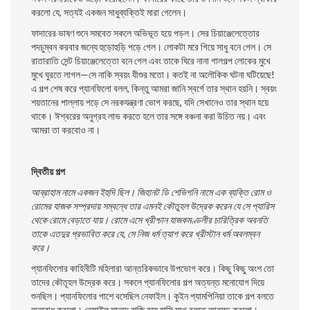
করলাে যে, সত্যই একজন সাধুব্যক্তিই মারা গেলেন।
ফাদারের ভাষণ শুনে সমবেত সকলে অভিভূত হয়ে পড়ল। সের চিয়াঞ্জেলেত্তোর
পদচুম্বন করবার জন্যে হুড়ােহুড়ি পড়ে গেল। লােকটা মরে গিয়ে সাধু বনে গেল। সে
রাতারাতি সেন্ট চিয়াঞ্জেলেত্তো বনে গেল এবং তাকে ঘিরে নানা গালগল্প লােকের মুখে
মুখে ঘুরতে লাগল—সে নাকি স্বয়ং যীশুর মতাে। কতই না অলৌকিক ঘটনা ঘটিয়েছে!
এ গল্প শেষ করে প্যানফিলাে বলল, কিন্তু আমরা জানি স্বর্গে তার স্থান হয়নি। স্বয়ং
শয়তানের পাল্লায় পড়ে সে নরকযন্ত্রণা ভােগ করছে, যদি সেখানেও তার স্থান হয়ে
থাকে। ঈশ্বরের অনুগ্রহ লাভ করতে হলে তার সঙ্গে বঞ্চনা করা উচিত নয়। এবং
আমরা তা করবােও না।
দ্বিতীয় গল্প
আব্রাহাম নামে একজন ইহুদি ছিল। জিহানট ডি শেভিগনি নামে এক ব্যক্তি রােম ও
রােমের যাজক সম্প্রদায় সম্বন্ধে তার এমনই কৌতুহল উদ্রেক করেন যে সে প্যারিস
থেকে রােমে বেড়াতে যায়। রােমে এসে খ্রীশ্চান যাজকমণ্ডলীর চারিত্রিক অবনতি
তাকে এতদুর প্রভাবিত করে যে, সে নিজ ধর্ম ত্যাগ করে খ্রীস্টান ধর্ম অবলম্বন
করে।
প্যানফিলাের কাহিনীটি মহিলারা আন্তরিকভাবে উপভােগ করে। কিছু কিছু অংশ তাে
তাদের কৌতূহল উদ্রেক করে। সকলে প্যানফিলাের গল্প অত্যন্ত মনােযােগ দিয়ে
শুনছিল। প্যানফিলাের পাশে বসেছিল নেফাইল। কুইন প্যামপিনিয়া তাকে গল্প বলতে
অনুরােধ করলাে। নেফাইল সানন্দে রাজি হয়ে হাসি মুখে বলতে আরম্ভ করলাে।