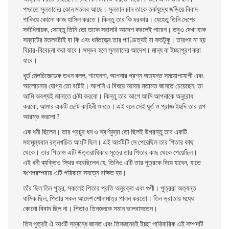
পশ্চাতে সুলতানের
কোন মতলব আছে। সুলতান চান তাকে তর্কযুদ্ধে জড়িয়ে বিবাদ
পাকিয়ে কোনাে কাজ হাসিল করতে। কিন্তু তার কি দরকার। যেহেতু তিনি দেশের
সর্বাধিনায়ক, সেহেতু তিনি তাে তাকে সরাসরি আদেশ করলেই পারেন। তবুও দেখা যাক
সম্রাটের মতলবটাই বা কি এবং ধর্মতত্ত্বে তার পাণ্ডিত্যই বা কতটুকু। তারপর না হয়
বিচার-বিবেচনা করা যাবে। সম্ভব হলে সুলতানের আদেশ। মান্য বা ইচ্ছাপূরণ করা
যাবে।
ধূর্ত মেলচিজেডেক তখন বলল, শাহেনশা, আপনার প্রশ্ন অত্যন্ত সময়ােপযােগী এবং
আলােচনার যােগ্য তাে বটেই। আপনি এ বিষয়ে আমার মতামত জানতে চেয়েছেন, তা
আমি অবশ্যই জানাতে চেষ্টা করবাে। কিন্তু তার আগে আমি আপনাকে অনুরােধ
করবাে, আমার একটি ছােট কাহিনী শুনতে। এই বলে সেই ধূর্ত ও প্রাজ্ঞ ইহুদি তার গল্প
আরম্ভ করলো ?
এক ধনী ছিলেন। তার প্রচুর ধন ও স্বর্ণমুদ্রা তাে ছিলই উপরন্তু তার একটি
মহামূল্যবান রত্নখচিত আংটি ছিল। এই আংটিটি সে পেয়েছিল তার পিতার কাছ
থেকে। তার পিতাও এটি উত্তরাধিকার সূত্রে তার পিতার কাছ থেকে পেয়েছিল।
এই ধনী ব্যক্তিও স্থির করেছিলেন যে, তিনিও এটি তার পুত্রকে দিয়ে যাবেন, যাতে
বংশপরম্পরায় এটি পরিবারে সযত্নে রক্ষিত হয়।
তাঁর ছিল তিন পুত্র, সকলেই পিতার প্রতি অনুরক্ত এবং গুণী। পুত্ররা অত্যন্ত
ধামিক ছিল, পিতার সকল আদেশ শােনামাত্র পালন করতাে। তিন ভ্রাতার মধ্যে
কোনাে বিবাদ ছিল না। পিতাও তিনজনকে সমান ভালবাসতেন।
তিন পুত্রই ঐ আংটি সম্বন্ধে জানত এবং তিনজনেরই ইচ্ছা পারিবারিক এই সম্পদটি