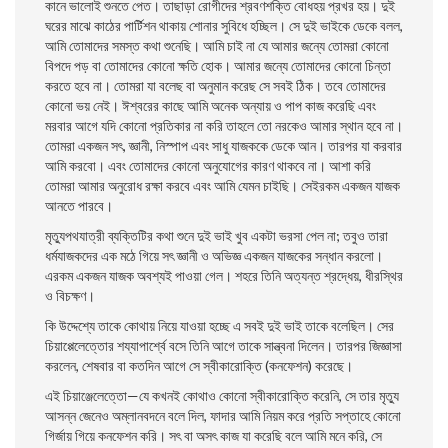
কানে ভালােই
শুনতে পেত। তাছাড়া রােগীদের শ্রবণশক্তি বােধহয় প্রখর হয়। দুই
ঘরের মাঝে কাঠের পার্টিশন থাকায় শােনার সুবিধে হচ্ছিল। সে দুই ভাইকে ডেকে বলল,
আমি তােমাদের সমস্ত কথা শুনেছি। আমি চাই না যে আমার জন্যে তােমরা কোনাে
বিপদে পড় বা তােমাদের কোনাে ক্ষতি হােক। আমার জন্যে তােমাদের কোনাে চিন্তা
করতে হবে না। তােমরা যা বলেছ বা অনুমান করেছ সে সবই ঠিক। তবে তােমাদের
কোনাে ভয় নেই। ঈশ্বরের কাছে আমি অনেক অন্যায় ও পাপ কাজ করেছি এবং
মরবার আগে যদি কোনাে প্রতিকার না করি তাহলে তাে নরকেও আমার স্থান হবে না।
তােমরা একজন সৎ, জ্ঞানী, নিস্পাপ এবং সাধু যাজককে ডেকে আন। তারপর যা করবার
আমি করবাে। এবং তােমাদের কোনাে অনুযােগের কারণ থাকবে না। আশা করি
তােমরা আমার অনুরােধ রক্ষা করবে এবং আমি যেমন চাইছি। সেইরকম একজন যাজক
আনতে পারবে।
মৃত্যুপথযাত্রী ব্যক্তিটির কথা শুনে দুই ভাই খুব একটা ভরসা পেল না; তবুও তারা
ধর্মযাজকদের এক মঠে গিয়ে সৎ জ্ঞানী ও অভিজ্ঞ একজন যাজকের সন্ধান করলাে।
এরকম একজন যাজক অবশ্যই পাওয়া গেল। শহরে তিনি অত্যন্ত শ্রদ্ধেয়, ধীরস্থির
ও বিচক্ষণ।
কি উদ্দেশ্যে তাকে কোথায় নিয়ে যাওয়া হচ্ছে এ সবই দুই ভাই তাকে বলেছিল। সের
চিয়াপ্পেলেত্তোর শয্যাপার্শ্বে বসে তিনি আগে তাকে সান্ত্বনা দিলেন। তারপর জিজ্ঞাসা
করলেন, শেষবার বা কতদিন আগে সে স্বীকারােক্তি (কনফেশন) করেছে।
এই চিয়াঞ্জেলেত্তো—যে কখনই কোথাও কোনাে স্বীকারােক্তি করেনি, সে তার মৃত্যু
আসন্ন জেনেও অম্লানবদনে বলে দিল, ফাদার আমি নিয়ম করে প্রতি সপ্তাহে কোনাে
গির্জায় গিয়ে কনফেশন করি। সৎ বা অসৎ কাজ যা করেছি বলে আমি মনে করি, সে