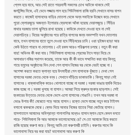
প্লেস হয়ে যাবে, আর সেই রাতে শহরবাসী সকলের চোখ আটকে থাকবে সেই
জলটুঙ্গির দিকে, এই ভেবে লজ্জায় লাল হয়ে শিউলিমালা রাজি হয়নি সেখানে বাসর যাপন
করতে। কাজেই হাসানদের বাড়ির দোতলা থেকে অন্য সবাইকে উচ্ছেদ করে সেখানে
পুরো ফ্লোরজুড়ে অজন্তা-ইলোরার ফ্রেসকো আঁকা হয়েছে দেয়ালজুড়ে। সিঁড়ির
মাথার দরজায় তালা ঝুলিয়ে রাখা হয়েছে। কাউকে দেখতে দেওয়া হবে না সেই
দেয়ালচিত্র। বিয়ের অনুষ্ঠানের পরে রাত্রি যাপনের জন্য নবদম্পতি যখন দোতলায়
যাবে, তখন হাসানের হাতে তুলে দেওয়া হবে সিঁড়িঘরের চাবি। ওরা দুইজন ছাড়া আর
কেউ উঠতে পারবে না দোতলায়। এই রকম আরও পরিকল্পনা চলছে। নতুন কী করা
যায়! অভিনব কী করা যায়। শিউলিমালা হাসানের প্রেমের টানে সাড়া দিয়ে যে
অসাধারণ নজির স্থাপন করেছে, তাকে আর কী কী ভাবে সম্মানিত করা যায় কিন্তু
গায়ে হলুদের অনুষ্ঠানের দিন দেখা গেল হাসান নিজের ঘর থেকে বেরই হচ্ছে না।
অপেক্ষা করতে করতে ক্লান্ত হয়ে উৎসাহীরা গেল হাসানকে খুঁজতে। দেখা গেল
হাসানের দরজা ভেতর থেকে বন্ধ। সেখানে দাঁড়িয়ে ডাকাডাকি। কিন্তু সাড়া নেই
হাসানের। ধাক্কাধাক্কি করেও খোলানো যাচ্ছে না দরজা। দরজা ভাঙার হুমকি দিয়েও
কাজ হচ্ছে না। দরজা খুলছে না হাসান। আমরা গিয়ে ক্রুদ্ধ হুংকার ছাড়লাম। সেই
হুংকারের উত্তরে ভেতর থেকে ভেসে এলো হাসানের গোঙানি। তখন আর দরজা না
ভেঙে উপায় কী! মেঝেতে পড়ে আছে হাসান। রক্তে ভেসে যাচ্ছে নতুন করে টাইলস
বসানো ঝকঝকে মেঝে। ব্লেড দিয়ে আবার নিজের হাতের শিরা কেটেছে হাসান।
হাসপাতালে আমাদের অবিশ্রান্ত গালাগালির মধ্যেও হাসান ম্লান হেসে কেবল বলতে
পারে- শিউলিমালা কি আর আমাকে ভালোবেসেছে রে? সে তো আমাকে বিয়ে করতে
রাজি হয়েছে করুণা করে। কিন্তু আমি তো করুণাময়ী চাইনি। করুণার সাথে কি
ভালোবাসা নিয়ে ঘর করা যায়? ভালোবাসা আর করুণা কি