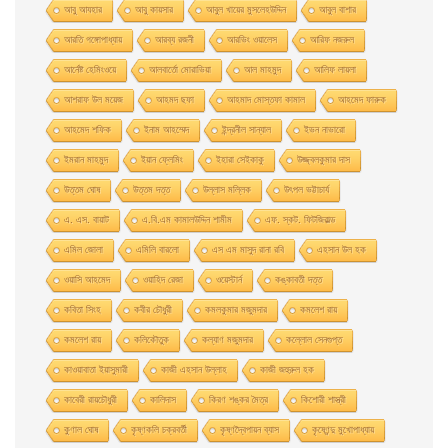
আবু আযহার
আবু কায়সার
আবুল খায়ের মুসলেহউদ্দিন
আবুল বাশার
আরতি গঙ্গোপাধ্যায়
আরব্য রজনী
আরভিং ওয়ালেস
আরিফ নজরুল
আর্নেষ্ট হেমিংওয়ে
আলবার্তো মােরাভিয়া
আল মাহমুদ
আলিফ লায়লা
আশরাফ উল ময়েজ
আহমদ ছফা
আহমাদ মোস্তফা কামাল
আহমেদ ফারুক
আহমেদ শফিক
ইনাম আহম্মেদ
ইন্দ্রনীল সান্যাল
ইভন নাভারাে
ইমরান মাহমুদ
ইয়ান ফ্লেমিং
ইহারা সেইকাকু
উজ্জ্বলকুমার দাস
উত্তম ঘােষ
উত্তম দত্ত
উল্লাস মল্লিক
উৎপল ভট্টাচার্য
এ. এস. বায়াট
এ.বি.এম কামালউদ্দিন শামীম
এফ. স্কট. ফিটজিরাল্ড
এমিল জোলা
এমিলি বারলো
এস এম মাসুদ রানা রবি
এহসান উল হক
ওয়াসি আহমেদ
ওয়াহিদ রেজা
ওয়েস্টার্ন
কঙ্কাবতী দত্ত
কবিতা সিংহ
কবীর চৌধুরী
কমলকুমার মজুমদার
কমলেশ রায়
কমলেশ রায়
কলিকৌতুক
কল্যাণ মজুমদার
কল্লোল সেনগুপ্ত
কাওয়াবাতা ইয়াসুমারী
কাজী এহসান উল্লাহ
কাজী জহুরুল হক
কাবেরী রায়চৌধুরী
কালিদাস
কিরণ শঙ্কর মৈত্র
কিশোরী শাস্ত্রী
কুণাল ঘোষ
কৃষ্ণকলি চক্রবর্তী
কৃষ্ণদ্বৈপায়ন ব্যাস
কৃষ্ণেন্দু মুখােপাধ্যায়