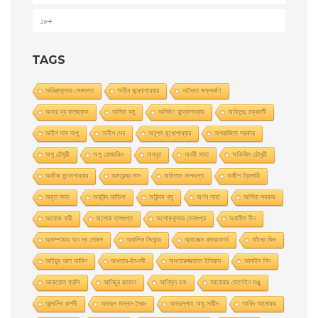
১৮+
TAGS
অচিন্ত্যকুমার সেনগুপ্ত
অতীন বন্দ্যোপাধ্যায়
অদ্বৈত মল্লবর্মণ
অনরে দ্য বালজ্যাক
অনিতা বসু
অনির্বাণ বন্দ্যোপাধ্যায়
অনিলেন্দু চক্রবর্তী
অনীশ দাস অপু
অনীশ দেব
অনুপম মুখোপাধ্যায়
অপরাজিতা সরকার
অপু চৌধুরী
অপু রােজারিও
অবধূত
অবনী সাহা
অভিজিৎ চৌধুরী
অভীক মুখোপাধ্যায়
অমরেন্দ্র দাস
অমিতাভ দাশগুপ্ত
অমীশ ত্রিপাঠি
অমৃত সাহা
অরবিন্দ আডিগা
অরিন্দম বসু
অর্ণব সাহা
অর্পিতা সরকার
অলোক বারী
অশােক দাশগুপ্ত
অশোককুমার সেনগুপ্ত
অ্যানীস নীন
অ্যাম্পায়ার অব দ্য মােঘল
অ্যালিস সিবােন্ড
অ্যালেক্স রাদারফোর্ড
আঁদ্রে জিদ
আইয়ুব আল আমিন
আখতার-উন-নবী
আখতারুজ্জামান ইলিয়াস
আনাইস নিন
আনাতােল ফ্রাঁস
আনিছুর রহমান
আনিসুল হক
আনোয়ার হোসেইন মঞ্জু
আন্দালিব রাশদী
আবদুল মান্নান সৈয়দ
আবদুল্লাহ আবু সায়ীদ
আবিদ আনোয়ার