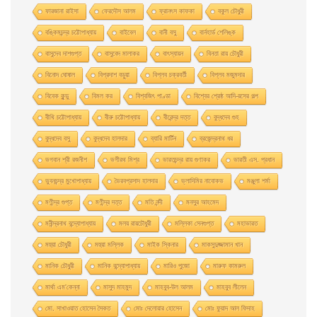
ফারজানা রাইসা
ফেরদৌস আলম
ফ্রানৎস কাফকা
বকুল চৌধুরী
বঙ্কিমচন্দ্র চট্টোপাধ্যায়
বাইবেল
বানী বসু
বার্নহার্ড শেলিঙ্ক
বাসুদেব দাশগুপ্ত
বাসুবেদ মালাকর
বাৎস্যায়ন
বিনতা রায় চৌধুরী
বিনোদ ঘোষাল
বিপ্রদাশ বড়ুয়া
বিপ্লব চক্রবর্তী
বিপ্লব মজুমদার
বিবেক কুন্ডু
বিমল কর
বিশ্বজিৎ পাণ্ডা
বিশ্বের শ্রেষ্ঠ আদি-রসের গল্প
বীথি চট্টোপাধ্যায়
বীরু চট্টোপাধ্যায়
বীরেন্দ্র দত্ত
বুদ্ধদেব গুহ
বুদ্ধদেব বসু
বুদ্ধদেব হালদার
ব্যারি মার্টিন
ব্রজেন্দ্রনাথ ধর
ভগবান শ্রী রজনীশ
ভগীরথ মিশ্র
ভারতচন্দ্র রায় গুণাকর
ভারতী এস. প্রধান
ভুবনচন্দ্র মুখোপাধ্যায়
ভৈরবপ্রসাদ হালদার
ভ্লাদিমির নাবোকভ
মঞ্জুলা শর্মা
মণীন্দ্র গুপ্ত
মণীন্দ্র দত্ত
মতি নন্দী
মনসুর আহমেদ
মনীন্দ্রনাথ বন্দ্যোপাধ্যায়
মলয় রায়চৌধুরী
মল্লিকা সেনগুপ্ত
মহাভারত
মহুয়া চৌধুরী
মহুয়া মল্লিক
মাইক স্কিনার
মাকসুদুজ্জামান খান
মানিক চৌধুরী
মানিক বন্দ্যোপাধ্যায়
মারিও পুজো
মারুফ কামরুল
মার্থা এম'কেন্না
মাসুদ মাহমুদ
মাহবুব-উল আলম
মাহবুব লীলেন
মাে. সাখাওয়াত হােসেন সৈকত
মােঃ দেলােয়ার হােসেন
মােঃ ফুয়াদ আল ফিদাহ