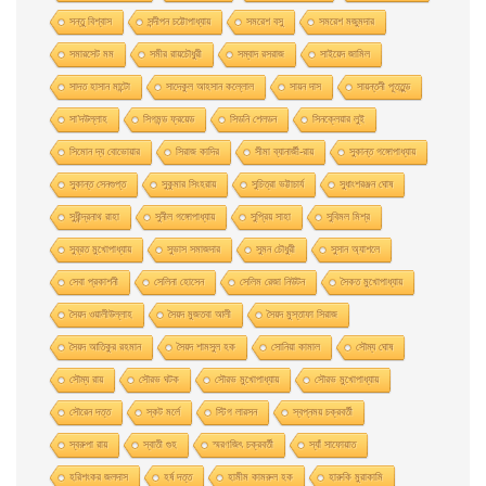
সন্তু বিশ্বাস
সন্দীপন চট্টোপাধ্যায়
সমরেশ বসু
সমরেশ মজুমদার
সমারসেট মম
সমীর রায়চৌধুরী
সম্বাদ রসরাজ
সাইয়েদ জামিল
সাদত হাসান মান্টো
সাদেকুল আহসান কল্লোল
সায়ন দাস
সায়ন্তনী পূততুন্ড
সা’দউল্লাহ
সিগমন্ড ফ্রয়েড
সিডনি শেলডন
সিনক্লেয়ার লুই
সিমোন দ্য বোভোয়ার
সিরাজ কাদির
সীমা ব্যানার্জী-রায়
সুকান্ত গঙ্গোপাধ্যায়
সুকান্ত সেনগুপ্ত
সুকুমার সিংহরায়
সুচিত্রা ভট্টাচার্য
সুধাংশরঞ্জন ঘোষ
সুধীন্দ্রনাথ রাহা
সুনীল গঙ্গোপাধ্যায়
সুপ্রিয় সাহা
সুবিমল মিশ্র
সুব্রত মুখোপাধ্যায়
সুভাস সমাজদার
সুমন চৌধুরী
সুসান অ্যাশলে
সেবা প্রকাশনী
সেলিনা হােসেন
সেলিম রেজা নিউটন
সৈকত মুখোপাধ্যায়
সৈয়দ ওয়ালীউল্লাহ
সৈয়দ মুজতবা আলী
সৈয়দ মুস্তাফা সিরাজ
সৈয়দ আতিকুর রহমান
সৈয়দ শামসুল হক
সোনিয়া কামাল
সৌম্য ঘােষ
সৌম্য রায়
সৌরভ ঘটক
সৌরভ মুখােপাধ্যায়
সৌরভ মুখোপাধ্যায়
সৌরেন দত্ত
স্কট মর্লে
স্টিগ লারসন
স্বপ্নময় চক্রবর্তী
স্বরুপা রায়
স্বাতী গুহ
স্মরণজিৎ চক্রবর্তী
স্যাঁ সাফোয়াত
হরিশংকর জলদাস
হর্ষ দত্ত
হামীম কামরুল হক
হারুকি মুরাকামি