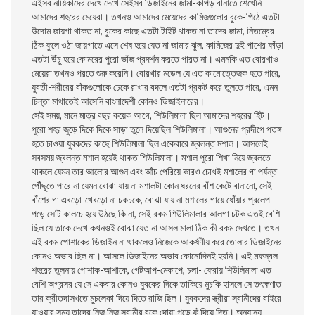
এইসব নায়িকাদের দেখে দেখে সেইসব ডিজাইনের জামা-কাপড় বানাতে শেখেনি
আমাদের শহরের মেয়েরা। তখনও আমাদের মেয়েদের কামিজগুলোর বুকে-পিঠে এতটা
উদোম জায়গা থাকত না, বুকের কাছে এতটা টাইট থাকত না তাদের জামা, নিতম্বের
ঠিক ফুলে ওঠা জায়গাতে এসে শেষ হয়ে যেত না জামার ঝুল, কামিজের দুই পাশের ফাঁড়া
এতটা উঁচু হয়ে কোমরের পুরো ভাঁজ প্রদর্শন করতে পারত না। এমনকি এত বোরখাও
মেয়েরা তখনও পরতে শুরু করেনি। বোরখার মডেল যে এত কামোত্তেজক হতে পারে,
যুবতী-শরীরের বাঁকগুলোকে ঢেকে রাখার বদলে এতটা প্রকট করে তুলতে পারে, এমন
চিন্তা মাথাতেই আসেনি বাংলাদেশী কোনও ডিজাইনারের।
সেই সময়, মানে মাত্র বছর কয়েক আগে, শিউলিমালা ছিল আমাদের শহরের হিট।
পুরো শহর জুড়ে দিকে দিকে সাড়া তুলে দিয়েছিল শিউলিমালা। আগুনের প্রদীপে পতঙ্গ
হতে চাওয়া যুবকদের কাছে শিউলিমালা ছিল একেবারে জ্বলন্ত মশাল। আসলেই
সবসময় জ্বলন্ত মশাল হয়েই থাকত শিউলিমালা। মশাল পুরো শিখা নিয়ে জ্বলতে
থাকলে যেমন তার আলোর আগুন এবং আঁচ পেরিয়ে কারও চোখই মশালের গা পর্যন্ত
পৌঁছুতে পারে না যেমন বোঝা যায় না মশালটা কোন ধরনের বাঁশ কেটে বানানো, সেই
বাঁশের গা এবড়ো-খেবড়ো না চকচকে, বোঝা যায় না মশালের গায়ে ধোঁয়ার প্রলেপ
পড়ে সেটি কালচে হয়ে উঠছে কি না, সেই রকম শিউলিমালার আলগা চটক এতই বেশি
ছিল যে তাকে দেখে কখনওই বোঝা যেত না আসল মালা ঠিক কী রকম দেখতে। তখন
এই রকম পোশাকের ডিজাইন না থাকলেও নিজেকে আকর্ষণীয় করে তোলার ডিজাইনের
কোনও অভাব ছিল না। আসলে ডিজাইনের অভাব কোনোদিনই হয়নি। এই মফস্বল
শহরের তুলনায় পোশাক-আশাকে, গেটআপ-মেকাপে, চলা- ফেরায় শিউলিমালা এত
বেশি অগ্রসর যে সে একবার কোনও যুবকের দিকে তাকিয়ে মুচকি হাসলে সে তৎক্ষণাত
তার ক্রীতদাসখতে মুচলেকা দিয়ে দিতে রাজি ছিল। যুবকদের স্ত্রীরা স্বামীদের বাইরে
যাওয়ার সময় তাদের নিজ নিজ স্বামীর বুকে দোয়া পড়ে ফুঁ দিয়ে দিত। অন্যান্য