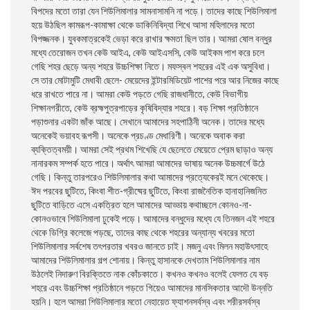
বিপদের মতো তারা যেন শিউলিমালার সামনাসামনি না পড়ে। তাদের কাছে শিউলিমালা
হয়ে উঠছিল কামরূপ-কামাক্ষা থেকে ডাকিনিবিদ্যা শিখে আসা মহিলাদের মতো
বিপজ্জনক। যুবকমাত্রকেই ভেড়া করে রাখার ক্ষমতা ছিল তার। আমরা ষোল বন্ধুর
মধ্যে তেরোজন তখন কেউ আইএ, কেউ আইএসসি, কেউ আইকম পাশ করে চলে
গেছি শহর ছেড়ে অন্য শহরে উচ্চশিক্ষা নিতে। মফস্বল শহরের এই এক অসুবিধা।
সে তার মোটামুটি মেধাবী ছেলে- মেয়েদের ইন্টারমিডিয়েট পাশের পরে আর নিজের কাছে
ধরে রাখতে পারে না। আমরা কেউ পড়তে গেছি রাজধানীতে, কেউ বিভাগীয়
শিক্ষানগরীতে, কেউ ব্রহ্মপুত্রপাড়ের কৃষিবিদ্যার শহরে। বড় শিক্ষা প্রতিষ্ঠানে
পড়াশুনার একটা জাঁক আছে। সেখানে আমাদের সহপাঠিনী অনেক। তাদের মধ্যে
অনেকেই ভয়াবহ রূপসী। অনেকে প্রচণ্ড মেধারিণী। অনেকে অবাক করা
ব্যক্তিত্বময়ী। আমরা সেই প্রথম শিখেছি যে ছেলেতে মেয়েতে প্রেম ছাড়াও অন্য
নানারকম সম্পর্ক হতে পারে। অর্থাৎ আমরা আমাদের ভাষায় অনেক উচ্চমার্গে উঠে
গেছি। কিন্তু তারপরেও শিউলিমালার কথা আমাদের প্রত্যেকেরই মনে থেকেছে।
ঈদ পরবের ছুটিতে, কিংবা শীত-গ্রীষ্মের ছুটিতে, কিংবা রাজনৈতিক হানাহানিজনিত
ছুটিতে বাড়িতে এসে একত্রিত হলে আমাদের আড্ডায় কথাচ্ছলে কোনও-না-
কোনওভাবে শিউলিমালা ঢুকেই পড়ে। আমাদের বন্ধুদের মধ্যে যে তিনজন এই শহরে
থেকে ডিগ্রি কলেজে পড়ছে, তাদের কাছ থেকে শহরের অন্যান্য খবরের মতো
শিউলিমালার সর্বশেষ তৎপরতার খবরও জানতে চাই। মজনু এবং মিলন মহাউৎসাহে
আমাদের শিউলিমালার গল্প শোনায়। কিন্তু হাসানকে দেখতাম শিউলিমালার নাম
উঠলেই নিদারুণ বিরক্তিতে নাক কোঁচকাতে। কখনও কখনও বলেই ফেলত যে বড়
শহরে এবং উচ্চশিক্ষা প্রতিষ্ঠানে পড়তে গিয়েও আমাদের মানসিকতার আদৌ উন্নতি
হয়নি। হলে আমরা শিউলিমালার মতো নেহায়েত ফ্যাশনসর্বস্ব এবং শরীরসর্বস্ব