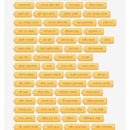
মােস্তফা মীর
মােহাম্মদ নাজিম উদ্দিন
মিনা ফারাহ
মিহির সেনগুপ্ত
মুক্তা ঘোষ
মুন্সি আব্দুল রহমান
মৃত্তিকা মুখার্জী
মোঃ আনোয়ার হোসেন
মোঃ দেলোয়ার হােসেন
মোহাম্মদ নাজিম উদ্দিন
রঞ্জন বন্দ্যোপাধ্যায়
রণজিৎ দাশ
রবার্ট পেন ওয়ারেন
রবিশংকর বল
রবীন্দ্রনাথ ঠাকুর
রমেন্দ্রনাথ দে
রম্যাণী গোস্বামী
রাই শিল্পী
রাজশেখর বসু
রাজীব রায়হান
রামায়ণ
রায়হান আলম
রিচার্ড ফ্রান্সিস বারটন
রিচার্ড হুগস
রিনি গঙ্গোপাধ্যায়
রূপক সাহা
লিও তলস্তয়
লিওনার্ড স্মিথের্স
লি চাইল্ড
লুসিয়াস আপুলেইয়াস
শংকর
শওকত আলী
শওকত ওসমান
শক্তিপদ রাজগুরু
শঙ্করলাল ভট্টাচার্য
শঙ্করী মুখােপাধ্যায়
শচীন দাশ
শচীন ভৌমিক
শফিক রেহমান
শরৎকুমার মুখোপাধ্যায়
শলোমনের পরমগীত
শশী থারুর
শহীদুল জহির
শহীদুল্লাহ কায়সার
শামসুর রাহমান
শামিম আহমেদ
শাহবাজ খান
শীর্ষ বন্দ্যোপাধ্যায়
শীর্ষেন্দু মুখোপাধ্যায়
শুদ্ধসত্ব ঘোষ
শুভদেব চক্রবর্তী
শেখ আবদুল হাকিম
শেখর চৌধুরী
শেখর সেনগুপ্ত
শ্রীইন্দু ভূষণ দাস
শ্রীজাত
শ্রীনীরদচন্দ্র চৌধুরী
শ্রী প্রেমদাস ভিখারী
সংহিতা কুণ্ড
সঙ্গীতা বন্দ্যোপাধ্যায়
সঞ্জীব চট্টোপাধ্যায়