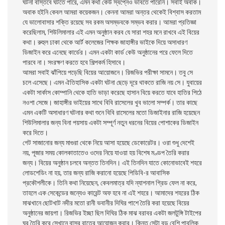
ঘটনা বাস্তবে ঘটতে পারে, এমন কথা কেউ স্বপ্নেও ভাবতে পারেনি। সবাই অবাক।
অবাক হইনি কেবল আমরা কয়েকজন। কেননা আমরা অন্তর থেকেই বিশ্বাস করতাম
যে ভালোবাসার শক্তি রয়েছে সব রকম অসম্ভবকে সম্ভব করার। আমরা প্রতিজ্ঞা
করেছিলাম, শিউলিমালার এই এমন অনুষ্ঠান করব যে সারা শহর মনে রাখবে এই বিয়ের
কথা। রুহুল ঢাকা থেকে আর্ট কলেজের শিক্ষক জাহাঙ্গীর ভাইকে দিয়ে অসাধারণ
ডিজাইন করে এনেছে কার্ডের। এমন একটা কার্ড কেউ অনুষ্ঠানের পরে ফেলে দিতে
পারবে না। সংরক্ষণ করতে হবে শিল্পকর্ম হিসাবে।
আমরা সবাই ঝাঁপিয়ে পড়েছি বিয়ের আয়োজনে। রিজভির পরীক্ষা সামনে। তবু সে
চলে এসেছে। এমন ঐতিহাসিক একটা ঘটনা ছেড়ে দূরে থাকতে রাজি নয় সে। যুবায়ের
একটা সার্কাস কোম্পানি থেকে হাতি ভাড়া করেছে হাসান বিয়ে করতে যাবে হাতির পিঠে
নওশা সেজে। জাহাঙ্গীর ভাইয়ের সাথে বিবি রাসেলের খুব ভালো সম্পর্ক। তার কাছে
এমন একটি অসাধারণ ঘটনার কথা শুনে বিবি রাসেলের মতো ডিজাইনার রাজি হয়েছেন
শিউলিমালার জন্য বিনা পয়সায় একটা সম্পূর্ণ নতুন ধরনের বিয়ের পোশাকের ডিজাইন
করে দিতে।
গেট সাজানোর জন্য মাগুরা থেকে নিয়ে আসা হয়েছে ডেকোরেটর। ওরা শুধু দেশেই
নয়, পূজার সময় কোলকাতাতেও ওদের নিয়ে যাওয়া হয় বিশেষ মণ্ডপ তৈরি করার
জন্য। বিয়ের অনুষ্ঠান চলবে অন্তত তিনদিন। এই তিনদিন যাতে কোনোভাবেই শহরে
লোডশেডিং না হয়, তার জন্য রাজি করানো হয়েছে পিডিবি-র আবাসিক
প্রকৌশলীকে। তিনি কথা নিয়েছেন, কেবলমাত্র যদি ন্যাশনাল গ্রিড ফেল না করে,
তাহলে এক সেকেন্ডের জন্যেও কারেন্ট অফ হবে না এই শহরে। আমাদের শহরের ঠিক
মাঝখানে ছোটখাট নদীর মতো রানী ভবানীর দিঘির পাশে তৈরি করা হয়েছে বিয়ের
অনুষ্ঠানের জায়গা। রিজভির ইচ্ছা ছিল দিঘির ঠিক মাঝ বরাবর একটা জলটুঙ্গি টাইপের
ঘর তৈরি করে সেখানে বাসর রাতের আয়োজন করার। কিন্তু সেটা বড় বেশি পাবলিক