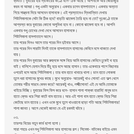
ব্যর্থতা। যুবায়ের হার স্বীকারের কণ্ঠে বলে- ঠিক আছে। আপনাকে আর জোরাজুরি
করব না আমরা। শুধু একটা অনুরোধ। একবার চলেন হাসপাতালে। একবার অন্তত
গিয়ে সান্ত্বনা দিয়ে আসবেন হাসানকে। এই প্রস্তাবেও দ্বিধান্বিত দেখায়
শিউলিমালাকে সেটা কি ঠিক হবে? বাড়তি ঝামেলা তৈরি হবে না তো? দৃঢ়কণ্ঠে তাকে
আশ্বস্ত করে যুবায়ের কোনো অসুবিধা হবে না। কোনো ঝামেলা হবে না। আপনি
একবার শুধু চোখের দেখা দেখে আসবেন হাসানকে।
শিউলিমালা হাসপাতালে আসে।
তার পরের দিনও আসে তার পরের দিন দুইবার আসে।
তার পরের দিন সারাটা দিনই তাকে হাসপাতালে হাসানের কেবিনে বসে থাকতে দেখা
যায়।
তার পরের দিন যুবায়ের আর রুহুলকে সঙ্গে নিয়ে আমি হাসানের কেবিনে ঢুকেই থ হয়ে
যাই। বালিশে হেলান দিয়ে উঁচু হয়ে বসে আছে হাসান। তার একেবারে পাশে বিছানার
ওপরেই বসে আছে শিউলিমালা। তার বাম হাতে খাবারে থালা। ডান হাতে লোকমা
তুলে ধরা হাসানের মুখের কাছে। মুখে অনুরোধ- আরেকটু খাও সোনা! এত অল্প খেলে
তোমার শরীর সারবে কেমন করে? আরেকটু খাও, লক্ষ্মীসোনা! এই যে আমি তোমাকে
খাইয়ে দিচ্ছি। যুবায়ের ফিস ফিস করে বলে- হাসান শালা পাক্কা হারামি! মানুষ ডান
হাতে ব্লেড ধরে শিরা কাটে বাম হাতের। আর এই শালা বাম হাতে ব্লেড নিয়ে শিরা
কেটেছে ডান হাতের। এখন ওকে মুখে তুলে খাওয়ানো ছাড়া গতি আছে শিউলিমালার!
শালা জানত। আগে থেকেই জানত যে এই রকমই ঘটবে।
০৩.
তারপর বিয়ের নতুন কার্ড ছাপা হলো।
সারা শহরে এখন শুধু শিউলিমালা আর হাসানের গল্প। সিনেমা- নাটকের বাইরে এমন