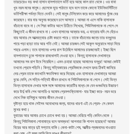
তারচেয়েও বড় কথা হাসান হাসপাতালে ভর্তি হয়ে আছে কাল রাত থেকে। ওর বাবা
খুব নরম মনের মানুষ। ছেলেকে দূরে পাঠাতে হবে বলে তাকে কোনো ইউনিভার্সিটিতে
ভর্তিপরীক্ষা পর্যন্ত দিতে দেননি। সেই মানুষ টেলিফোন করে করে আমাদের খুঁজে বের
করেছেন। বার বার অনুনয় করেছেন চলে আসতে। আমরা না এলে নাকি হাসানকে
বাঁচানো যাবে না। সে শিরা কাটার আগে চিঠিতে লিখেছে, শিউলিমালাকে না পেলে সে
কিছুতেই এ জীবন রাখবে না। এখন হাসানের আব্বার ভয়, এ যাত্রায় যদি সে বেঁচেও
যায় আবার সে আত্মহত্যার চেষ্টা করতে পারে। তাকে বাঁচানোর জন্যে তার বন্ধুদের
পায়ে পড়া ছাড়া তার আর গতি নেই। আমরা চারজন সেই আকূল অনুরোধে সাড়া দিয়ে
শহরে এলাম। তবে হাসানের ওপর রাগ উঠেছিল আমাদের চারজনেরই। ইচ্ছা ছিল
হাসপাতালে ঢুকে শালাকে রামধোলাই দেওয়া হবে। কিন্তু হাসানকে দেখামাত্র
আমাদের সব রাগ উবে গিয়েছিল। এমন চেহারা হয়েছে আমাদের বন্ধুর! আমরা কেউই
তখনো প্রেমে পড়িনি। কিন্তু সত্যিকারের প্রেমিককে দেখলে হৃদয় ঠিকই জানিয়ে
দেয় প্রেম তাকে কতখানি ক্ষতবিক্ষত করে দিয়েছে এবং হাসানকে দেখামাত্র আমরা
বুঝে ফেলি, সে সত্যি-সত্যিই জীবন রাখবে না শিউলিমালাকে না পেলে। সেই ভিন্ন
ভিন্ন হাসানকে দেখার সঙ্গে সঙ্গে আমাদের করোটির মধ্যে কে যেন গুনগুনিয়ে উচ্চারণ
করে উর্দু কবি শেখ আলায়ি-র অমোঘ প্রেমপংক্তিমালা- যার ইচ্ছা করে- নয়ন ভরে
দেখে নিক হাসিমুখে আমার জীবন দেওয়া।
দৃষ্টান্ত হয়ে থাক সেইসব অবোধদের জন্য, যাদের ধারণা এই যে প্রেম- সে কেবল
মুখের কথা।
যুবায়ের আর আমার চোখে চোখে কথা হয়। আমরা বেরিয়ে পড়ি কেবিন থেকে ।
কিন্তু শিউলিমালা শোনামাত্র বলে অসম্ভব! আপনারা কি পাগল হয়েছেন? আমার
বিয়ের আর মাত্র দুই সপ্তাহ বাকি। কেনা-কাটা শেষ, আত্মীয়-স্বজনদের দাওয়াত
করা শেষ, এই সময় আমি বিয়ে ভাঙব কীভাবে?