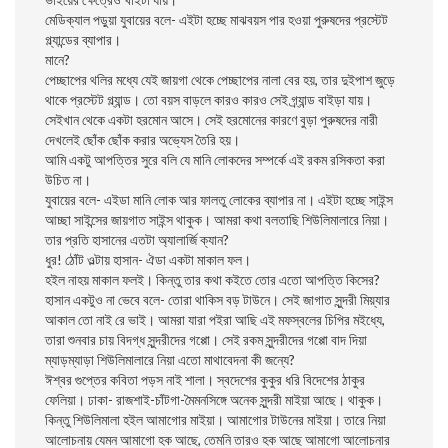
মেডিক্যাল পড়ুয়া যুবায়ের বলে- এইটা হচ্ছে মাঝবয়স পার হওয়া পুরুষদের প্রস্টেট
গ্ল্যান্ডের ব্যাপার।
মানে?
পেচ্ছাপের থলির মধ্যে যেই জায়গা থেকে পেচ্ছাপের নালা বের হয়, তার দুইপাশ জুড়ে
থাকে প্রস্টেট গ্ল্যান্ড। তো বয়স বাড়লে কারও কারও সেই গ্র্যান্ড বাইড়া যায়।
সেইখান থেকে একটা হরমোন আসে। সেই হরমোনের কারণে বুড়া পুরুষদের নারী
দেখলেই ছোঁক ছোঁক করার অভ্যেস তৈরি হয়।
আমি একটু আপত্তির সুরে বলি যে মানি লোকদের সম্পর্কে এই রকম রসিকতা করা
উচিত না।
যুবায়ের বলে- এইডা মানি লোক আর ফালতু লোকের ব্যাপার না। এইটা হচ্ছে সাইন্স
আচ্ছা সাইন্সের জায়গাত সাইন্স থাকুক। আমরা কথা বলতাছি শিউলিমালারে নিয়া।
তার প্রতি হাসানের এতটা অ্যালার্জি ক্যান?
ধুর! ঠোঁট ওল্টায় হাসান- ঐডা একটা মাকাল ফল।
হইল নাহয় মাকাল ফলই। কিন্তু তার কথা কইতে তোর এতো আপত্তি কিসের?
হাসান একটুও না ভেবে বলে- তোরা থাকিস বড় টাউনে। সেই জাগাত সুন্দরী মিয়্যার
আকাল তো নাই রে ভাই। আমরা যারা পইরা আছি এই মফস্বলের চিপির মইধ্যে,
তারা শুনবার চায় বিদগ্ধ সুন্দরীদের গপ্পো। সেই রকম সুন্দরীদের গপ্পো বাদ দিয়া
ম্যাড়ম্যাড়া শিউলিমালারে নিয়া এতো মাথাবেদনা কী জন্যে?
ঈশ্বর গুপ্তের কবিতা পড়স নাই শালা। স্বদেশের কুকুর ধরি বিদেশের ঠাকুর
ফেলিয়া। ঢাকা- রাজশাই-চাঁটগা-মৈমনসিঙ্গে অনেক সুন্দরী মাইয়া আছে। থাকুক।
কিন্তু শিউলিমালা হইল আমাগোর মাইয়া। আমাগোর টাউনের মাইয়া। তারে নিয়া
আলোচনায় যেমন আমাগো হক আছে, তেমনি তারও হক আছে আমাগো আলোচনার