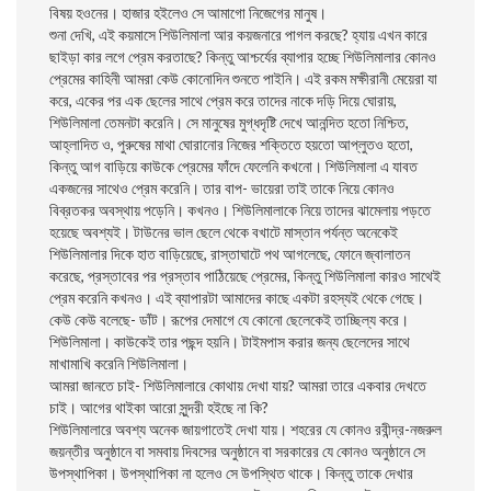
বিষয় হওনের। হাজার হইলেও সে আমাগো নিজেগের মানুষ।
শুনা দেখি, এই কয়মাসে শিউলিমালা আর কয়জনারে পাগল করছে? হ্যায় এখন কারে
ছাইড়া কার লগে প্রেম করতাছে? কিন্তু আশ্চর্যের ব্যাপার হচ্ছে শিউলিমালার কোনও
প্রেমের কাহিনী আমরা কেউ কোনোদিন শুনতে পাইনি। এই রকম মক্ষীরানী মেয়েরা যা
করে, একের পর এক ছেলের সাথে প্রেম করে তাদের নাকে দড়ি দিয়ে ঘোরায়,
শিউলিমালা তেমনটা করেনি। সে মানুষের মুগ্ধদৃষ্টি দেখে আনন্দিত হতো নিশ্চিত,
আহ্লাদিত ও, পুরুষের মাথা ঘোরানোর নিজের শক্তিতে হয়তো আপ্লুতও হতো,
কিন্তু আগ বাড়িয়ে কাউকে প্রেমের ফাঁদে ফেলেনি কখনো। শিউলিমালা এ যাবত
একজনের সাথেও প্রেম করেনি। তার বাপ- ভায়েরা তাই তাকে নিয়ে কোনও
বিব্রতকর অবস্থায় পড়েনি। কখনও। শিউলিমালাকে নিয়ে তাদের ঝামেলায় পড়তে
হয়েছে অবশ্যই। টাউনের ভাল ছেলে থেকে বখাটে মাস্তান পর্যন্ত অনেকেই
শিউলিমালার দিকে হাত বাড়িয়েছে, রাস্তাঘাটে পথ আগলেছে, ফোনে জ্বালাতন
করেছে, প্রস্তাবের পর প্রস্তাব পাঠিয়েছে প্রেমের, কিন্তু শিউলিমালা কারও সাথেই
প্রেম করেনি কখনও। এই ব্যাপারটা আমাদের কাছে একটা রহস্যই থেকে গেছে।
কেউ কেউ বলেছে- ডাঁট। রূপের দেমাগে যে কোনো ছেলেকেই তাচ্ছিল্য করে।
শিউলিমালা। কাউকেই তার পছন্দ হয়নি। টাইমপাস করার জন্য ছেলেদের সাথে
মাখামাখি করেনি শিউলিমালা।
আমরা জানতে চাই- শিউলিমালারে কোথায় দেখা যায়? আমরা তারে একবার দেখতে
চাই। আগের থাইকা আরো সুন্দরী হইছে না কি?
শিউলিমালারে অবশ্য অনেক জায়গাতেই দেখা যায়। শহরের যে কোনও রবীন্দ্র-নজরুল
জয়ন্তীর অনুষ্ঠানে বা সমবায় দিবসের অনুষ্ঠানে বা সরকারের যে কোনও অনুষ্ঠানে সে
উপস্থাপিকা। উপস্থাপিকা না হলেও সে উপস্থিত থাকে। কিন্তু তাকে দেখার