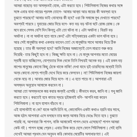
আমরা নাছোড় যত অসম্ভবই হোক, এটা করতে হবে। শিউলিমালা নিজের কথার সঙ্গে
সঙ্গে এবার বাবা-মায়ের প্রসঙ্গ তোলে- আমার আব্বা আর মায়ের কী অবস্থা হবে
বুঝতে পারছেন? আমার ভাই-বোনদের কী হবে? ওরা কি সমাজে মুখ দেখাতে পারবে?
অবশ্যই পারবে। যুবায়ের জোর দিয়ে বলে- কত বড় বড় ঘটনা ঘটে রোজ রোজ। কে
মনে রাখে সেসব বেশি দিন কিন্তু এটা তো ঘটনা না। এটা অঘটনা। বিরাট বড়
অঘটনা। না না অঘটনা হতে যাবে কেন? এটা সত্যিকারের একটা ভাল ঘটনা হবে।
আর সেই মানুষটার কথা একবার ভাবেন তো! যে মানুষটার সাথে আমার বিয়ে ঠিক
হয়েছে। তার কী অবস্থা হবে? আমি নিজের অজান্তেই তেল মারতে শুরু করে
দিয়েছি- তার কিছুই হবে না। কিচ্ছু ক্ষতি হবে না। যে মানুষ আপনার মতো মেয়ের
স্বামী হতে যাচ্ছিলেন, যোগ্যতার দিক থেকে তিনি নিশ্চয়ই অনেক বড়। এই রকম বড়
মাপের মানুষের কোনো কিছু ঠেকে থাকে নাকি! দেখা যাবে দুই-চারদিনের মধ্যেই তিনি
অন্য কোনো যোগ্য পাত্রী দেখে বিয়ে করে ফেলবেন। না! শিউলিমালা নিজের জায়গা
থেকে নড়ে না। আবার জোর দিয়ে বলে- না। এ হতে পারে না। আপনারা এই
অসম্ভব অনুরোধ আমাকে করবেন না।
আমরা তো অসম্ভবকে জয় করার জন্যই এসেছি। কীভাবে করব, জানি না। শুধু জানি
করতে হবে। করতেই হবে কাতর স্বরে দুইজনাই বলি- আপনি দয়া করেন
শিউলিমালা। না হলে হাসান বাঁচবে না।
এই হাসানটাই বা কে? যাকে আমি চিনি না, কোনোদিন একটা কথাও হয়নি যার সাথে,
আজ হঠাৎ আপনারা এসে বলছেন তার জন্য আমার বিয়ে ভেঙে দিতে হবে। বুঝতে
পারছি না, আপনারা কি পাগল, নাকি আমাকেই পাগল ভেবে এসেছেন? পাগল আমরা
কেউ নই। পাগল হচ্ছে প্রেম। এবার ফিক করে হেসে ফেলে শিউলিমালা। সেই হাসি
দেখেই আমরা প্রথম যেন অনুভব করি কোথায় মেয়েটির অসাধারণতা। এই