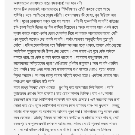
অবস্থাতেও সে হাসতে পারে এমনভাবে! মনে মনে বলি,
হাসান ঠিক মেয়েকেই ভালোবেসেছে। শিউলিমালার ঠোঁটে কখনো লেগে আছে
হাসিটা। বলে- আমি তো প্রেম করিনি। তখন আমার কী যে হয়, খুব সিরিয়াস হয়ে
যাই। মুখের রেখাগুলো শক্ত হয়ে যায় আমার। বলি কী হতভাগিনী আপনি? বাইরের
ঠাট-ঠকম নিয়েই দিনের পর দিন কাটিয়ে দিয়েছেন। অথচ আপনার সাথে একই রুমে
ক্লাস করতে করতে একটা ছেলে যে সর্বস্ব নিয়ে আপনাকে ভালোবেসে যাচ্ছে, সেটি
এক মুহুর্তের জন্যেও টের পাননি আপনি। অর্থাৎ আপনার অনুভূতি ছিল পুরোপুরি
ভোঁতা। যদি সংবেদনশীলতা বলে জিনিসটা আপনার মধ্যে থাকত, তাহলে সেই প্রেমের
অলৌকিক সুঘ্রাণ আপনি ঠিকই টের পেতেন। এমন ভালো এই যুগে কেউ কাউকে
বাসতে পারে, তা কেউ কল্পনাই করতে পারবে না। আমাদের বন্ধু হাসান সেই
ভালোবাসার অস্তিত্বের প্রমাণ দেখিয়েছে পৃথিবীর মানুষকে। আর আপনি এতদিন
টের পাননি। তার ওপর আজ সেই ভালোবাসার কথা জানতে পেরেও গ্রহণ করতে
দ্বিধা করছেন। আপনার জন্যে আমার সত্যিই করুণা হচ্ছে। একটানা জোরের সাথে
কথাগুলো বলে হাঁপিয়ে উঠি আমি।
ঘরের মধ্যে নিরবতা নেমে এসেছে। মুখ নিচু করে বসে আছে শিউলিমালা। আমি
যুবায়েরের চোখের দিকে তাকাই। তার চোখে আশার ঝিলিক। তার এবং আমার
দুজনেরই মনে হচ্ছে শিউলিমালা অনেকটা নরম হয়ে এসেছে। এই সময় কট করে মাথা
সোজা করে চোখ তুলে শিউলিমালা আমাদের দিকে তাকিয়ে বলে- সব বুঝলাম। কিন্তু
আমার পক্ষে সম্ভব নয় আপনাদের আবদার পূরণ করা। আপনাদের বন্ধু অনেক দেরি
করে ফেলেছে। তাছাড়া নিজের ভালোবাসার কথাটাও যে জানাতে সাহস পায় না, সেই
রকম প্রায় কাপুরুষ একটা লোককে আমি কেন, কোনও মেয়েই শ্রদ্ধা করতে পারবে
না। আমরা দুইজন মাথা নিচু করে বসে থাকি। মেনে নিয়েছি আমাদের মিশনের