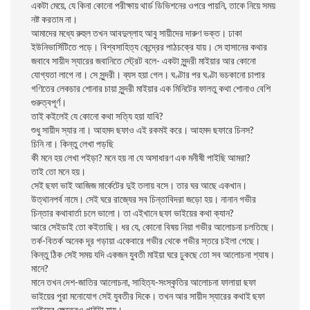
একটা মেয়ে, যে কিনা কোনো পরীক্ষায় থার্ড ডিভিশনের ওপরে পায়নি, তাকে নিয়ে সময়
নষ্ট করতাম না।
আমাদের মধ্যে রুহুল তখন আবদুল্লাহ আবু সায়ীদের দারুণ ভক্ত। ঢাকা
ইউনিভার্সিটিতে পড়ে। বিশ্বসাহিত্য কেন্দ্রের পাঠচক্রে যায়। সে হাসানের কথার
জবাবে সায়ীদ স্যারের জবানিতে স্ট্রেট বলে- একটা সুন্দরী মাইয়ার আর কোনো
যোগ্যতা লাগে না। সে সুন্দরী। ব্যস হয়া গেল। ঘণ্টার পর ঘণ্টা ভচকানো চাপার
গণিতের লেকচার শোনার চায়া সুন্দরী মাইয়ার এক মিনিটের ফালতু কথা শোনাও বেশি
গুরুত্বপূর্ণ।
তাই কইলেই যে কোনো কথা সত্যি হয়া যাবি?
শুধু সায়ীদ স্যার না। আহমদ ছফাও এই রকমই করে। আহমদ ছফারে চিনস?
চিনি না। কিন্তু লেখা পড়ছি
কী মনে হয় লেখা পইড়া? মনে হয় না যে অসাধারণ এক মনীষী পাইছি আমরা?
তাই তো মনে হয়।
সেই ছফা ভাই আজিজ মার্কেটের দুই তলায় বসে। তার ঘর আছে একখান।
উত্থানপর্ব নামে। সেই ঘরে রাজ্যের সব চিন্তাবিদরা জড়ো হয়। নানান গভীর
চিন্তার কথাবার্তা চলে ভালো। তা এইখানে ছফা ভাইয়ের কথা ক্যান?
আরে সেইডাই তো কইতাছি। ধর যে, কোনো বিষয় নিয়া গভীর আলোচনা চলতিছে।
তর্ক-বিতর্ক অনেক দূর গড়ায়া একেবারে গভীর থেকে গভীর স্তরে চইলা গেছে।
কিন্তু ঠিক সেই সময় যদি একজন যুবতী মাইয়া ঘরে ঢুকছে তো সব আলোচনা শ্যাষ।
মানে?
মানে তখন দেশ-জাতির আলোচনা, সাহিত্য-সংস্কৃতির আলোচনা ফালায়া ছফা
ভাইয়ের পুরা মনোযোগ সেই যুবতীর দিকে। তখন আর সায়ীদ স্যারের কথাই ছফা
ভাইয়ের ক্ষেত্রেও খাইটা যায়।