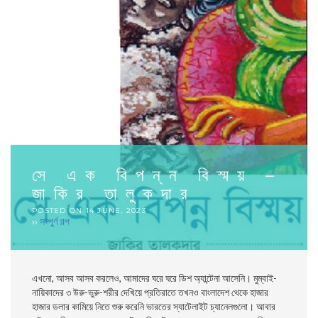
সে এক বিপন্ন বিস্ময় –
জাকির তালুকদার
POSTED ON
14 JUNE, 2023
››
সম্পুর্ণ গল্প
এখনো, আসব আসব করলেও, আমাদের ঘরে ঘরে ডিশ অ্যান্টেনা আসেনি। মুম্বাই-
নায়িকাদের ৩ উরু-ভুরু-শরীর দেখিয়ে প্রতিরাতে তখনও বাংলাদেশ থেকে হাজার
হাজার ডলার কামিয়ে নিতে শুরু করেনি ভারতের স্যাটেলাইট চ্যানেলগুলো। আবার