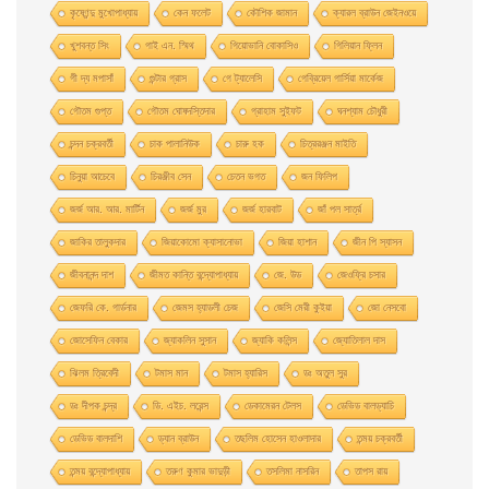
কৃষ্ণেন্দু মুখোপাধ্যায়
কেন ফলেট
কৌশিক জামান
ক্যারল ব্রাউন জেইনওয়ে
খুশবন্ত সিং
গাই এন. স্মিথ
গিয়ােভানি বােকাসিও
গিলিয়ান ফ্লিন
গী দ্য মপাসাঁ
গুন্টার গ্রাস
গে ট্যালেসি
গেব্রিয়েল গার্সিয়া মার্কেজ
গৌতম গুপ্ত
গৌতম ঘোষদস্তিদার
গ্রাহাম সুইফট
ঘনশ্যাম চৌধুরী
চন্দন চক্রবর্তী
চাক পালানিউক
চারু হক
চিত্ররঞ্জন মাইতি
চিনুয়া আচেবে
চিরঞ্জীব সেন
চেতন ভগত
জন ফিলিপ
জর্জ আর. আর. মার্টিন
জর্জ মুর
জর্জ হারবাট
জাঁ পল সার্ত্র
জাকির তালুকদার
জিয়াকোমাে ক্যাসানােভা
জিয়া হাশান
জীন পি স্যাসন
জীবনানন্দ দাশ
জীমত কান্তি বন্দ্যোপাধ্যায়
জে. উড
জেওফ্রি চসার
জেফরি কে. গার্ডনার
জেমস হ্যাডলী চেজ
জেসি মেরী কুইয়া
জো নেসবো
জোসেফিন বেকার
জ্যাকলিন সুসান
জ্যাকি কলিন্স
জ্যোতিলাল দাস
ঝিলম ত্রিবেদী
টমাস মান
টমাস হ্যারিস
ডঃ অতুল সুর
ডঃ দীপক চন্দ্র
ডি. এইচ. লরেন্স
ডেকামেরন টেলস
ডেভিড বালড্যাচি
ডেভিড বালদাশি
ড্যান ব্রাউন
তছলিম হোসেন হাওলাদার
তন্ময় চক্রবর্তী
তন্ময় বন্দ্যোপাধ্যায়
তরুণ কুমার ভাদুড়ী
তসলিমা নাসরিন
তাপস রায়