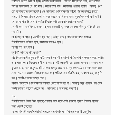
সবচেয়ে ভালো জায়গা হচ্ছে কলেজ ক্যাম্পাসই। আমরা সিদ্ধান্ত নেই, কাল তাকে
ডিগ্রি কলেজেই দেখতে যাব। আগে তার সাথে আমাদের পরিচয় হয়নি। কিন্তু এখন
তো হাসান তার ক্লাসমেট। সে আমাদের শিউলিমালার সাথে পরিচয় করিয়ে নিতে
পারবে। কিন্তু হাসান সোজা না করে দেয়- আমি তার সাথে কুনোদিন কথা কই নাই।
সে-ও আমারে চিনে না। আমি কীভাবে পরিচয় করাব তোদের সাথে?
সে কী কথা! এতদিন একসাথে ক্লাস করতাছিস, অথচ তোগো মইদ্যে পরিচয়ই হয়া
সারেনি।
না হইছে না হোক। এতদিন হয় নাই। কাইল হবে। কাইল আমাগো সঙ্গেও
শিউলিমালার পরিচয় হবে, হাসানের লগেও হবে।
আমার আগ্রহ নাই।
ক্যান? আগ্রহ নাই ক্যান?
যার দিকে বেশি মানুষ ফাটা কাঁঠালের উপর বইসা থাকা মাহির লাখান ভনভন করে, আমি
তার ধারে-কাছে ভিড়তে চাই না। আরে সেই জন্যেই তো যাওয়া লাগবে। দেখতে হবে
বুঝতে হবে, কেন মানুষ একটা মেয়ের জন্যে এভাবে হন্যে হয়ে ওঠে। হাসান সাফ বলে
দেয়- তোদের যাওয়ার ইচ্ছা থাকলে যা। পরিচয় কর, স্টাডি কর, গবেষণা কর, যা খুশি
কর। আমি ঐসবের মধ্যে নাই।
হাসান কিছুতেই শিউলিমালার সামনে যেতে রাজি হয় না। কিন্তু বছরখানেক পরে সেই
শিউলিমালার কাছেই যেতে হয়। আমাদের। হাসানের জন্যই।
০২.
শিউলিমালার বিয়ে ঠিক হয়েছে শোনার সঙ্গে সঙ্গে সেই রাতেই হাসান নিজের হাতের
শিরা কেটে ফেলেছে।
আমরা খবরটা শুনে বিশ্বাসই করতে পারছিলাম না। কিন্তু খবরটা জেনুইন।