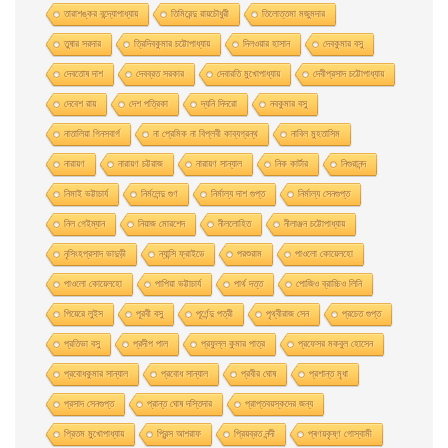
তারাশঙ্কর বন্দ্যোপাধ্যায়
তিমিরেন্দু রায়চৌধুরী
তিলোত্তমা মজুমদার
তুষার সরদার
ত্রিদিবকুমার চট্টোপাধ্যায়
দিলওয়ার হাসান
দেবকুমার বসু
দেবতোষ দাশ
দেবব্রত সরকার
দেবারতি মুখােপাধ্যায়
দেবীপ্রসাদ চট্টোপাধ্যায়
দেবেশ রায়
দেশ পত্রিকা
দ্যনি দিদরো
নবকুমার বসু
নাতালিয়া গিনসবার্গ
না প্রেমিক না বিপ্লবী কাব্যগ্রন্থ
নাবিল মুহতাসিম
নারায়ণ
নারায়ণ চট্টরাজ
নারায়ণ সান্যাল
নিক কার্টার
নিগুরানন্দ
নিমাই ভট্টাচার্য
নির্মলেন্দু গুণ
নির্মাল্য দাশ গুপ্ত
নির্মাল্য সেনগুপ্ত
নিল গেইম্যান
নিয়াজ মোরশেদ
নীললােহিত
নীলাঞ্জন চট্টোপাধ্যায়
নৃসিংহপ্রসাদ ভাদুড়ী
ন্যান্সি ফ্রাইডে
পরশুরাম
পাওলাে কোয়েলহাে
পাওলাে কোয়েলহো
পাপিয়া ভট্টাচার্য
পার্থ দত্ত
পােজিও ব্রাচ্চিও লিনি
পিয়েরে লুইস
পূরবী বসু
পূর্ণেন্দু পত্রী
পৃথ্বীরাজ সেন
প্রচেত গুপ্ত
প্রতিভা বসু
প্রদীপ পাল
প্রফুল্ল কুমার পাত্র
প্রফেসর মকবুল হােসেন
প্রবােধকুমার সান্যাল
প্রবােধ সান্যাল
প্রবীর ঘােষ
প্রশান্ত মৃধা
প্রসাদ সেনগুপ্ত
প্রান্ত ঘোষ দস্তিদার
প্রাপ্তবয়স্কদের জন্য
প্রিতম মুখোপাধ্যায়
প্রিন্স আশরাফ
প্রিয়ব্রত নন্দী
প্ৰণয়কৃষ্ণ গোস্বামী