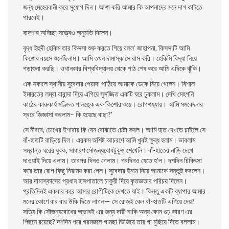
জন্য মেহেরবানী করে সুযােগ দিন। আশা করি আমার কি আপনাদের মনে দাগ কাটতে
পারবেই।
বাদশাহ অনিচ্ছা সত্ত্বেও অনুমতি দিলেন।
বৃদ্ধ ইহুদী হেকিম তার কিসসা শুরু করতে গিয়ে বলল‘ জাহাপনা, কিসসাটি আমি
কিশাের বয়সে শুনেছিলাম। আমি তখন দামাস্কাসে বাস করি। হেকিমি বিদ্যা নিয়ে
পড়াশুনা করছি। ওখানকার বিশ্ববিদ্যালয় থেকে পাঠ শেষ করে আমি এদিকে ঝুঁকি।
এক সকালে স্থানীয় সুবেদার পেয়াদা পাঠিয়ে আমাকে ডেকে নিয়ে গেলেন। বিশাল
ইমারতের লম্বা বারান্দা দিয়ে এগিয়ে সুসজ্জিত একটি ঘরে ঢুকলাম। দেখি মেহগনি
কাঠের কারুকার্য মণ্ডিত পালঙ্কে এক কিশাের শুয়ে। রােগশয্যায়। আমি সমবেদনার
স্বরে জিজ্ঞাসা করলাম– কি হয়েছে বাছা?’
সে নীরবে, চোখের ইশারায় কি যেন বােঝাতে চেষ্টা করল। আমি হাত দেখতে চাইলে সে
বাঁ-হাতটি বাড়িয়ে দিল। এরকম অশিষ্ট আচরণে আমি খুবই ক্ষুব্ধ হলাম। ভাবলাম
সম্রান্ত ঘরের যুবক, সাধারণ সৌজন্যবােধটুকুও শেখেনি। বাঁ-হাতের নাড়ি দেখে
দাওয়াই দিয়ে এলাম। তারপর দিনও গেলাম। পরদিনও যেতে হ’ল। দশদিন চিকিৎসা
করে তার রােগ কিছু নিরাময় করা গেল। সুবেদার ইনাম দিয়ে আমাকে সন্তুষ্ট করলেন।
আর দামাস্কাসের প্রধান হাসপাতালে চাকুরী দিয়ে কৃতজ্ঞতার পরিচয় দিলেন।
প্রতিদিনই একবার করে আমার রােগীটিকে দেখতে যাই। কিন্তু একটি ব্যাপার আমার
মনের কোণে বার বার উকি দিতে লাগল— সে রােজই কেন বাঁ-হাতটি এগিয়ে দেয়?
সত্যি কি সৌজন্যবােধের অভাবই এর জন্য দায়ী নাকি অন্য কোন গুঢ় কারণ এর
পিছনে রয়েছে? দশদিন পরে গরমজলে গামছা ভিজিয়ে তার গা মুছিয়ে দিতে বললাম।