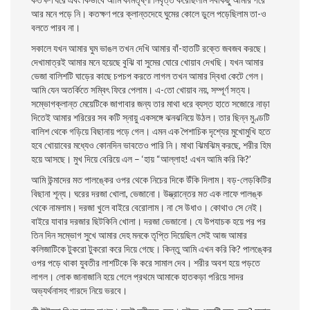
আর মনে পড়ে নি। কতক্ষণ পরে ক্লান্তদেহে ঘুমের কোলে ডুলে পড়েছিলাম তা-ও
বলতে পারব না।
সকালে যখন আমার ঘুম ভাঙল তখন দেখি আমার বাঁ-হাতটি রক্তে জবজব করছে।
দেখামাত্রই আমার মনে হয়েছে বুঝি বা সুমের ঘােরে খােয়াব দেখছি। যখন আমার
ভেজা বালিশটি ঘাড়ের কাছে চপচপ করতে লাগল তখন আমার দ্বিধা কেটে গেল।
আমি যেন অতর্কিতে সম্বিৎ ফিরে পেলাম। এ-তাে খােয়াব নয়, সম্পূর্ণ সত্য।
সম্ভোগক্লান্ত মেয়েটিকে জাগাবার জন্য তার মাথা ধরে ব্যস্ত হাতে সজোরে নাড়া
দিতেই আমার শরিরের সব কটি স্নায়ু একসঙ্গে ঝনঝনিয়ে উঠল। তার ছিন্ন মুণ্ডটি
বালিশ থেকে গড়িয়ে বিছানায় পড়ে গেল। এমন এক পৈশাচিক দৃশ্যের মুখােমুখি হতে
হবে খােয়াবের মধ্যেও কোনদিন ভাবতেও পারি নি। মাথা ঝিমঝিম্‌ করছে, শরীর হিম
হয়ে আসছে। মুখ দিয়ে বেরিয়ে এল – ‘হায় “আল্লাহ! এখন আমি করি কি?’
আমি উন্মাদের মত পালঙ্কের ওপর থেকে নিচের দিকে উঁকি দিলাম। বড়-লেড়কিটির
বিছানা শূন্য। ঘরের দরজা খােলা, ভেজানাে। উদ্ভ্রান্তের মত এক লাফে পালঙ্ক
থেকে নামলাম। দরজা খুলে বাইরে বেরােলাম। না সে উধাও। কোথাও সে নেই।
বাইরে যাবার দরজার ছিটকিনি খােলা। দরজা ভেজানাে। যে উপযাচক হয়ে পর পর
তিন দিন সম্ভোগ সুখে আমার দেহ মনকে তৃপ্তি দিয়েছিল সেই আজ আমার
কলিজাটিকে টুকরাে টুকরাে করে দিয়ে গেছে। কিন্তু আমি এখন করি কি? পালঙ্কের
ওপর পড়ে থাকা যুবতীর লাশটিকে কি করে সামাল দেব। শরীর অবশ হয়ে পড়তে
লাগল। লােক জানাজানি হয়ে গেলে প্রথমে আমাকে হাতকড়া পরিয়ে সাদর
অভ্যর্থনাসহ গারদে নিয়ে ভরবে।