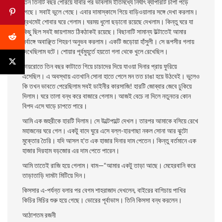
তিন তিনটি বছর পেরিয়ে যাবার পর ভাবলাম ইতিমধ্যে নির্ঘাৎ ব্যাপারটি চাপা পড়ে
গেছে। সবাই ভুলে গেছে। এবার দামাস্কাসে গিয়ে বাড়িওয়ালার সঙ্গে দেখা করলাম।
প্রথমেই শােবার ঘরে গেলাম। ঘরময় ধুলাে ছড়ানাে রয়েছে দেখলাম। কিন্তু ঘরে যা
কিছু ছিল সবই জায়গামত ঠিকঠাকই রয়েছে। বিছানাটি সামান্য উল্টাতেই আমার
সর্বাঙ্গে অবাঞ্ছিত শিহরণ অনুভব করলাম। একটি জড়ােয়া হাঁসুলী। সে রূপসীর গলায়
দেখেছিলাম বটে। শােয়ার পূর্বমুহূর্তে হয়তাে গলা থেকে খুলে রেখেছিল।
কায়রােতে তিন বছর কাটাতে গিয়ে চাচাদের দিয়ে যাওয়া দিনার প্রায় ফুরিয়ে
এসেছিল। এ অবস্থায় এতখানি সােনা হাতে পেলে মন তত চাঙা হয়ে উঠবেই। ভুলেও
কি তখন ভাবতে পেরেছিলাম সবই ডাইনীর কারসাজি! হারটি জোব্বার জেবে ঢুকিয়ে
দিলাম। ঘরে তালা বন্ধ করে বাজারে গেলাম। আজই বেচে না দিলে নতুনতর কোন
বিপদ এসে ঘাড়ে চাপতে পারে।
আমি এক জহুরীকে হারটি দিলাম। সে উল্টেপাল্টে দেখল। তারপর আমাকে বসিয়ে রেখে
মহাজনের ঘরে গেল। একটু বাদে ঘুরে এসে বল্ল-হারগাছা নকল সােনা আর ঝুটো
মুক্তোর তৈরি। যদি আসল হ’ত এক হাজার দিনার দাম পেতেন। কিন্তু বর্তমানে এক
হাজার দিরহাম বড়জোর এর দাম পেতে পারেন।
আমি তাতেই রাজি হয়ে গেলাম। বাম—“আমার একটু তাড়া আছে। মেহেরবানি করে
তাড়াতাড়ি দামটা মিটিয়ে দিন।
কিসসার এ-পর্যন্ত বলার পর বেগম শাহরাজাদ দেখলেন, বাইরের বাগিচায় পাখির
কিচির মিচির শুরু হয়ে গেছে। ভােরের পূর্বাভাস। তিনি কিসসা বন্ধ করলেন।
আঠাশতম রজনী