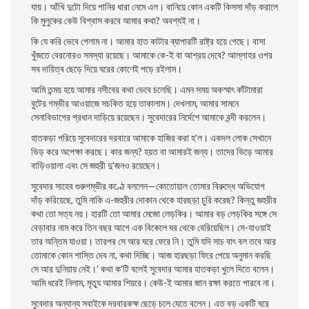
যায়। আঁখি দুটো দিয়ে পানির ধারা নেমে এল। বানিয়ে কোন একটি কিসসা দাঁড় করালে
কি মুলুকের কেউ বিশ্বাস করবে আমার কথা? অবশ্যই না।
কি যে করি ভেবে পেলাম না। আমার হাত কাটার ব্যাপারটি রাষ্ট্র হয়ে গেছে। বাসা
খুঁজতে বেরনােরও সমস্যা রয়েছে। আমাকে কে-ই বা আশ্রয় দেবে? আল্লাহর ওপর
সব দায়িত্ব ছেড়ে দিয়ে ঘরের কোণেই পড়ে রইলাম।
আমি তন্ময় হয়ে আমার নসীবের কথা ভেবে চলেছি। এমন সময় অকস্মাৎ কাঁটামারা
বুটের গম্ভীর আওয়াজে সচকিত হয়ে তাকালাম। দেখলাম, আমার সামনে
সেনাবিভাগের প্রধান দাড়িয়ে রয়েছেন। সুবেদারের নির্দেশে আমাকে বন্দী করলেন।
হাতকড়া পরিয়ে সুবেদারের দরবারে আমাকে হাজির করা হ’ল। একদল লােক সেখানে
ভিড় করে অপেক্ষা করছে। কার জন্য? হয়ত বা আমারই জন্য। তাদের ভিড়ে আমার
বাড়িওয়ালা এবং সে জহুরী দু’জনও রয়েছেন।
সুবেদার সাহেব গুরুগম্ভীর কণ্ঠে বললেন—কোতােয়াল তােমার বিরুদ্ধে অভিযােগ
দাঁড় করিয়েছে, তুমি নাকি এ-জহুরীর দোকান থেকে হারছড়া চুরি করেছ? কিন্তু জহুরীর
কথা তাে সত্য নয়। হারটি তাে আমার মেজো লেড়কির। আমার বড় লেড়কির সঙ্গে সে
বেড়াবার নাম করে তিন বছর আগে এক বিকেলে ঘর থেকে বেরিয়েছিল। সে-যাওয়াই
তার অন্তিম যাওয়া। তারপর সে আর ঘরে ফেরে নি। তুমি যদি সাচ বাৎ বল তবে আর
তােমাকে কোন শাস্তি দেব না, কথা দিচ্ছি। আজ হারছড়া ফিরে পেয়ে অনুমান করছি
সে আর দুনিয়ায় নেই।’ কথা ক’টি বলেই সুবেদার আমার হাতকড়া খুলে দিতে বলেন।
আমি ধরেই নিলাম, মৃত্যু আমার শিয়রে। কেউ-ই আমার জান রক্ষা করতে পারবে না।
সুবেদার অন্যান্য সবাইকে দরবারকক্ষ ছেড়ে চলে যেতে বলেন। এত বড় একটি ঘরে