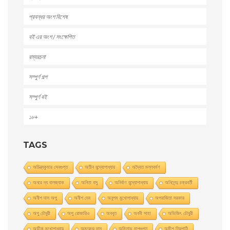
প্রবন্ধর অংশ বিশেষ
বই এর অংশ / সংক্ষেপিত
রম্যরচনা
সম্পুর্ণ গল্প
সম্পুর্ণ বই
১৮+
TAGS
অচিন্ত্যকুমার সেনগুপ্ত
অতীন বন্দ্যোপাধ্যায়
অদ্বৈত মল্লবর্মণ
অনরে দ্য বালজ্যাক
অনিতা বসু
অনির্বাণ বন্দ্যোপাধ্যায়
অনিলেন্দু চক্রবর্তী
অনীশ দাস অপু
অনীশ দেব
অনুপম মুখোপাধ্যায়
অপরাজিতা সরকার
অপু চৌধুরী
অপু রােজারিও
অবধূত
অবনী সাহা
অভিজিৎ চৌধুরী
অভীক মুখোপাধ্যায়
অমরেন্দ্র দাস
অমিতাভ দাশগুপ্ত
অমীশ ত্রিপাঠি