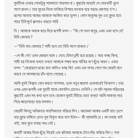
মুখটিকে দেখার লােভটুকু সামলাতে পারলাম না। মুহুর্তের মধ্যেই সে বােরখাটি খুলে
পাশে রাখল। তার মুখের দিকে তাকিয়ে বিস্ময়ে হতবাক হয়ে পড়ার জোগাড় হ’ল।
রূপের আভায় আমার আমাকে সচকিত করে তুলল। কোন মানুষের মুখ এত সুন্দর হতে
পারে ইতিপূর্বে কল্পনাও করতে পারি
নি। আমাকে অবাক করে দিয়ে রূপসী বলল – “কি গাে ভাল মানুষ, একা একা বসে যে?
বিবি কোথায় ?
—“বিবি পাব কোথায় ? শাদী হলে তাে বিবি পাশে থাকবে।’
–সে কী গাে! এমন জোয়ান বয়স। দেহে যৌবন বন্দী হয়ে রয়েছে। আর বলছ কিনা,
শাদী হয় নি!কথা বলতে বলতে আমাকে লক্ষ্য করে আঁখির বাণ ছুঁড়ে মারল। এবার
বলল- “মেয়েছেলে ছাড়া রাত কাটাও বলছ কি! এমন এক নাগর পেলে সব মেয়েই মনে
করবে যে আসমানের চাঁদ হাতে পেয়েছে।
আমি খুবই বিব্রত বােধ করতে লাগলাম, একে নতুন জায়গা একেবারেই ভিনদেশ। তার
ওপর এমন রূপসী এক যুবতী যাকে কোনদিন চোখেও দেখিনি। সে যদি প্রথম পরিচয়ের
মুহুর্তেই এমন সব কথা বলে তবে যেকোন যুবাই মিইয়ে যেতে বাধ্য! আমি সামান্য সরে
গিয়ে জড়ােসড়াে হয়ে বসলাম।
মেয়েটি কিন্তু অধিকতর সাহসিকতার পরিচয় দিল। আচমকা আমার একটি হাত চেপে
ধরে সুন্দর ভঙ্গিতে চোখ-মুখ বিকৃত করে বলে উঠল— কী ন্যাকামি রে। মন বলছে খাই
খাই, আর মুখে বলছে সাধ নেই।
কথাটি আমার দিকে ছুঁড়ে দিয়েই এক ঝটকায় আমাকে টেনে দাঁড় করিয়ে দিল। গলা