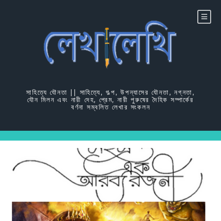
Skip
to
content
সাহিত্যে যৌনতা || সাহিত্যে, গল্প, উপন্যাসের যৌনতা, নগ্নতা,
যৌন মিলন এবং নারী দেহ, প্রেম, নারী পুরুষের দৈহিক সম্পার্কের
বর্ণনা সম্বলিত লেখার সংকলন