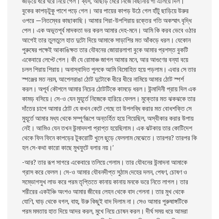
জড়িয়ে ধরে ঘরে নিয়ে গেল। ব্যস, আছাড় মেরে নিজে বিছানায় গা এলিয়ে দিল।
বুকের কাপড়টুকু পাশে পড়ে গেল। আর পায়ের কাপড় উঠে গেল হাঁটু ছাড়িয়ে উরুর
ওপরে —নিতম্বের কাছাকাছি। আমার শিরা-উপশিরায় রক্তের গতি অকস্মাৎ বৃদ্ধি
পেল। এক অভূতপূর্ব মাদকতা ভর করল আমার দেহ-মনে। আমি কি করব ভেবে ওঠার
আগেই তার তুলতুলে হাত দুটো দিয়ে আমাকে সাড়াশির মত আঁকড়ে ধরল। যেকোন
পুরুষের পক্ষেই আকাঙিক্ষত তার যৌবনের জোয়ারলাগা বুকে আমার প্রশস্ত বুকটি
একেবারে লেপ্টে গেল। কী যে রােমাঞ্চ জাগল আমার মনে, আর আগুণের বন্যা বয়ে
চলল শিরায় শিরায়। অনাস্বাদিত পুলকে আমি বিমােহিত হয়ে পড়লাম। এবার সে তার
স্পঞ্জের মত নরম, আপেলরাঙা ঠোট দুটোকে ধীরে ধীরে নামিয়ে আমার ঠোট স্পর্শ
করল। অপূর্ব কৌশলে আমার নিচের ঠোটটিকে কামড়ে ধরল। উন্মাদিনী প্রায় দিল এক
কামড় বসিয়ে। সে-ও যেন মুহূর্তে নিজেকে হারিয়ে ফেলল। মুক্তোর মত ঝকঝকে তার
দাঁতের চাপে আমার ঠোট যে কখন কেটে গেছে তা উপলব্ধি করার মত বােধশক্তি সে
মুহূর্তে আমার মধ্য থেকে সম্পূর্ণরূপে অন্তর্হিত হয়ে গিয়েছিল, অস্বীকার করার উপায়
নেই। আমিও যেন তখন উন্মাদদশা প্রাপ্ত হয়েছিলাম। এক ঝটকায় তার কোটিদেশ
থেকে ফিন ফিনে কাপড়ের টুকরােটি খুলে ছুড়ে ফেললাম মেঝেতে। তারপর? তারপর কি
হল সে-কথা কারাে কাছে মুখফুটে বলার নয়।’
-আর? তার রূপ সাগরে একেবারে তলিয়ে গেলাম। তার যৌবনের উন্মাদনা আমাকে
গ্রাস করে ফেলল। সে-ও আমার যৌবনদীপ্ত সুঠাম দেহের দলন, পেষণ, চোষণ ও
সম্ভোগসুখ লাভ করে পরম তৃপ্তিতে কানায় কানায় মনকে ভরে নিতে লাগল। তার
শরীরের একইঞ্চি অংশও আমার জীবের লেহন থেকে বাদ গেলনা। তার মুখ থেকে
যোণি, ঘাড় থেকে বগল, বাহু, উরু কিছুই বাদ দিলাম না। সেও আমার পুরুষাঙ্গটিকে
পরম মমতায় হাত দিয়ে আদর করল, মুখে নিয়ে চোষন করল। দীর্ঘ সময় ধরে আমরা