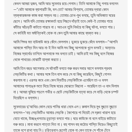
কেবল আমরা দুজন, আমি আর সুবেদার রয়ে গেলাম। তিনি আমাকে নিচু গলায় বললেন
—“বেটা আমাকে ব্যাপারটি কি, বল তাে? আমার বিশ্বাস, তােমার দ্বারা কোন
ন্যক্কারজনক কাজ করা সম্ভব নয়। তােমার চোখ-মুখ বলছে, তুমি অভিজাত ঘরের
ছেলে। আমি যদি তােমার রক্ষাকর্তা হয়ে পিছনে দাঁড়াই তবে কেউ-ই তােমার গায়ে
কাঁটার আঁচড়টি কাটতে পারবে না। অতএব তুমি নির্ভয়ে যা কিছু ঘটনা, বলতে পার।
সে কাহিনী যত মর্মান্তিকই হােক না কেন তুমি আমার কাছে ব্যক্ত কর।
আমি শিশুর মত হাউমাউ করে কেঁদে ফেললাম। ডুকরে ডুকরে কেঁদে বললাম—“আপনি
আমাকে শাস্তি দিন আর না-ই দিন আমি সব কিছু আপনাকে খুলে বলবই। অন্ততঃ
নিজের স্বার্থের তাগিদে আপনাকে সব বলতে চাই। আমি চাই সব কিছু বলে নিজের
থেকে পাথরের বােঝাটি হাল্কা করতে।
আমি তিন বছর আগেকার সে ঘটনাটি বলতে শুরু করন সবার আগে বললাম প্রথম
লেড়কিটির কথা। আমার সঙ্গে তিন বাস করে সে যা কিছু করেছিল, কিছুই গােপন
করলাম না। এরপর কবে এবং কেন দ্বিতীয় লেড়কিটিকে এনেছিল তা-ও বলল
আমাদের পালঙ্কে শুতে দিয়ে নিজে ঘরের মেঝেতে বিছানা – শুয়েছিল তা-ও বাদ দিলাম
না। আমরা ঘুমিয়ে পড়লে গভীর ও ছােট লেড়কিটিকে হত্যা করে সে বাড়ি থেকে চম্পট
দিয়েছিল ও বল্লাম।
সুবেদারের দু’আখির কোল বেয়ে পানির ধারা নেমে এল। রুমাল দিয়ে মুখ মুছতে মুছতে
বললেন—‘বড় লেড়কিটিও আমার লেড়কি। কৈশােরে পা দিয়েই সে দ্রুত খারাপ হয়ে
যেতে থাকে, উচ্ছঙ্খলতার চূড়ান্ত বলতে পার। ঘরে কাউকে না বলে বাইরে কাটাতে
শুরু করে। মানা করলে পাত্তা দিত না। বহু শাসন বহু কঠোর শাস্তি দিয়েও কিছুতেই
তাকে বশে রাখা যায় নি। চরিত্রবান ছেলেই হােক না কেন তাকে সে পাঁকে টেনে