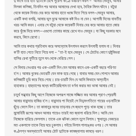
দু’কাধে তার হাত দুটোকে রেখে সুরেলা কণ্ঠে উচ্চারণ করল – ‘আমার মেহবুব, আমার
দিলকা কলিজা, তিনদিন পর আবার আমাদের দেখা হবে, দৈহিক মিলন ঘটবে। বটুয়া
থেকে কয়েক দিনার বের করে আমার হাতে গুজে দিতে গিয়ে বলল–মেহবুব আমার,
একটি কথা বলছি, আমায় ভুল বুঝে আমাকে কষ্ট দিও না যেন। আগামী দিনের যাবতীয়
খরচ আমি করব। এবার সে বটুয়া থেকে কয়েকটি দিনার বের করে আমার হাতে জোর
করে খুঁজে দিয়ে বলল—এগুলাে তােমার কাছে রেখে দাও মেহবুব। যা কিছু দরকার মনে
করবে, কিনে রেখাে।
আমি তার কথায় প্রতিবাদ করে অসন্তোষ উৎপাদন করলে উৎসাহী হলাম না। দিনার
ক’টি হাত পেতে নিতে গিয়ে বলা – “তা-ই হবে মেহবুব। সে ঠোটের কোণে দুষ্টুমিভরা
হাসির রেখা ফুটিয়ে তুলে ঘন থেকে বেরিয়ে গেল।
সে বিদায় নেওয়ার পর এক-একটি দিন যেন আমার কানে এক-একটি বছরে পরিণত
হ’ল। আমার বুকের ভেতরটি যেন ফাক হয়ে গেছে। যাবার সময় যেন গােপনে আমার
কলিজাটি চুরি করে নিয়ে গেছে। চার-চারটি দিন যে আমি কিভাবে অস্তহীন
হাহাকার। হাহুতাশের মধ্যে কাটিয়েছিলাম তা বর্ণনা করার মত ভাষা আমার নেই।
চতুর্থ সন্ধ্যার কিছু আগে নিজেকে অপরূপ সাজে সজ্জিত কর আমার প্রাণ-প্রেয়সী
আমার বারান্দায় হাজির হ’ল। বারান্দায় পা দিয়েই সে বিদ্যুৎগতিতে গায়ের ওড়নাটিকে
ছুঁড়ে ফেলে দিল। তা কামাতুর মনের তাড়নায় সে জ্বলে পুড়ে খাক হচ্ছে। তার
মন্মােহিনী রূপের আগুন আমার গায়েও তারই মত জ্বালা ধরিয়ে দিল। আমি যেন
নিজেকে হারিয়ে ফেললাম। তাকে এক ঝটকা কোলে তুলে নিলাম। ক্ষুধাতুর নেকড়ের
মত একলাফে তাকে নিয়ে ঘরে ঢুকলাম। শুইয়ে দিলাম পালঙ্কের ওপর। সে আমার
কণ্ঠলগ্ন অবস্থাতেই আমার ঠোট দুটোকে কামজ্বালায় কামড়ে ধরল।