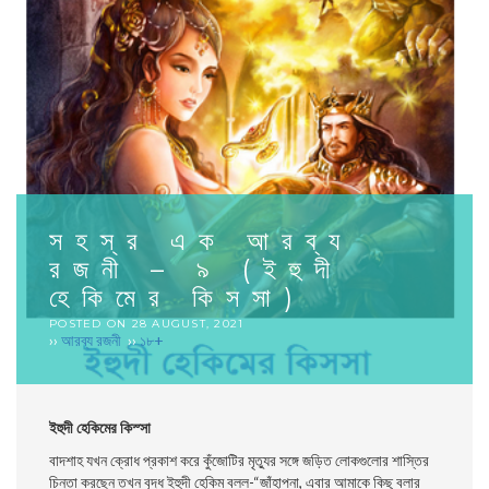
সহস্র এক আরব্য
রজনী – ৯ (ইহুদী
হেকিমের কিসসা)
POSTED ON
28 AUGUST, 2021
››
আরব্য রজনী
››
১৮+
ইহুদী হেকিমের কিস্সা
বাদশাহ যখন ক্রোধ প্রকাশ করে কুঁজোটির মৃত্যুর সঙ্গে জড়িত লােকগুলাের শাস্তির
চিন্তা করছেন তখন বৃদ্ধ ইহুদী হেকিম বলল-“জাঁহাপনা, এবার আমাকে কিছু বলার