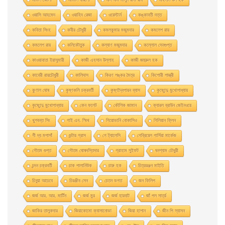
ওয়াসি আহমেদ
ওয়াহিদ রেজা
ওয়েস্টার্ন
কঙ্কাবতী দত্ত
কবিতা সিংহ
কবীর চৌধুরী
কমলকুমার মজুমদার
কমলেশ রায়
কমলেশ রায়
কলিকৌতুক
কল্যাণ মজুমদার
কল্লোল সেনগুপ্ত
কাওয়াবাতা ইয়াসুমারী
কাজী এহসান উল্লাহ
কাজী জহুরুল হক
কাবেরী রায়চৌধুরী
কালিদাস
কিরণ শঙ্কর মৈত্র
কিশোরী শাস্ত্রী
কুণাল ঘোষ
কৃষ্ণকলি চক্রবর্তী
কৃষ্ণদ্বৈপায়ন ব্যাস
কৃষ্ণেন্দু মুখােপাধ্যায়
কৃষ্ণেন্দু মুখোপাধ্যায়
কেন ফলেট
কৌশিক জামান
ক্যারল ব্রাউন জেইনওয়ে
খুশবন্ত সিং
গাই এন. স্মিথ
গিয়ােভানি বােকাসিও
গিলিয়ান ফ্লিন
গী দ্য মপাসাঁ
গুন্টার গ্রাস
গে ট্যালেসি
গেব্রিয়েল গার্সিয়া মার্কেজ
গৌতম গুপ্ত
গৌতম ঘোষদস্তিদার
গ্রাহাম সুইফট
ঘনশ্যাম চৌধুরী
চন্দন চক্রবর্তী
চাক পালানিউক
চারু হক
চিত্ররঞ্জন মাইতি
চিনুয়া আচেবে
চিরঞ্জীব সেন
চেতন ভগত
জন ফিলিপ
জর্জ আর. আর. মার্টিন
জর্জ মুর
জর্জ হারবাট
জাঁ পল সার্ত্র
জাকির তালুকদার
জিয়াকোমাে ক্যাসানােভা
জিয়া হাশান
জীন পি স্যাসন