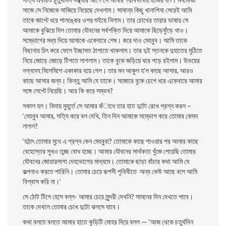
সাজে সে নিজেকে সাজিয়ে নিয়েছে দেখলাম। সামান্য কিছু খানাপিনা সেরেই আমি
তাকে জাপ্টে ধরে পালঙ্কের ওপর শুইয়ে নিলাম। তার চোখের তারার ভাষায় সে
আমাকে বুঝিয়ে দিল তােমার যৌবনের সর্বশক্তি দিয়ে আমাকে ছিড়েফুঁড়ে খাও।
সম্ভোগের মধ্য দিয়ে আমাকে একেবারে শেষ। করে দাও মেহবুব। আমি তাকে
বিছানায় চিৎ করে ফেলে ইচ্ছামত ঠাপাতে থাকলাম। তার দুই স্তনকে দুহাতের মুঠিতে
নিয়ে জোড়ে জোড়ে টিপতে লাগলাম। তাকে বুকে জড়িয়ে ধরে পড়ে রইলাম। উভয়ের
নগ্নদেহ মিলেমিশে একাকার হয়ে গেল। তার মন আকুল হ’ল কাছে আসার, আরও
কাছে আসার জন্য। কিন্তু আমি যে তাকে। সজোরে বুকে চেপে ধরে একেবারে আমার
সঙ্গে লেপ্টে নিয়েছি। আর কি করে সম্ভব?
সকাল হল। বিদায় মুহূর্তে সে আমার কঁাধে তার হাত দুটো রেখে প্রশ্ন করল –
‘মেহবুব আমার, সত্যি করে বল দেখি, তিন দিন আমাকে সম্ভোগ করে তােমার কেমন
লাগল?
‘হঠাৎ তােমার মুখে এ প্রশ্ন কেন মেহবুবা? তােমাকে কাছে পাওয়ার পর আমার কাছে
বেহেস্তের সুখও তুচ্ছ বােধ হচ্ছে। আমার যৌবনের সার্থকতা খুঁজে পেয়েছি তােমার
যৌবনের জোয়ারলাগা দেহভােগের মাধ্যমে। তােমাকে ছাড়া বাঁচার কথা আমি যে
কল্পনাও করতে পারিনি। তােমার চেয়ে রূপসী পৃথিবীতে অন্য কেউ আছে বলে আমি
বিশ্বাস করি না।’
সে ঠোট টিপে হেসে বল্ল- আমার চেয়ে সুন্দরী দেখনি? সামনের দিন দেখতে পাবে।
তাকে দেখলে তােমার চোখ দুটো ঝলসে যাবে।
কথা বলতে বলতে আমার হাতে কুড়িটি মােহর দিয়ে বলল — ‘আজ থেকে চতুর্থদিন