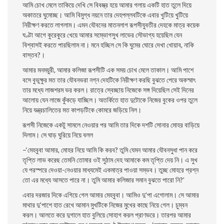
আমি চোখ মেলে তাকিয়ে দেখি সে বিবস্ত্র হয়ে আমার গলায় একটি হাত তুলে দিয়ে
অকাতরে ঘুমােচ্ছ। আমি বিমুগ্ধ নয়নে তার দেহপল্লবটিকে এবার খুটিয়ে খুটিয়ে
নিরীক্ষণ করতে লাগলাম। এমন যৌবনের মাতনলাগ রূপসীযুবতীর দেহকে মাত্র কয়েক
ঘণ্টা আগে কুরেকুরে খেয়ে আমার সম্ভোগসুখ লাভের সৌভাগ্য হয়েছিল যেন
বিশ্বাসই করতে পারছিলাম না। মনে হচ্ছিল সে কি ঘুমের ঘােরে দেখা খােয়াব, নাকি
বাস্তব?।
আমার মনময়ুরী, আমার কলিজা রূপসীটি এক সময় চোখ মেলে তাকাল। আমি পাশে
বসে বুভুক্ষুর মত তার যৌবনভরা নগ্ন দেহটিকে নিরীক্ষণ করছি বুঝতে পেরে অকস্মাৎ
তার মধ্যে লাজশরম ভর করল। রাত্রে স্বেচ্ছায় নিজেকে সঙ্গ দিয়েছিল সেই দিনের
আলােয় যেন লাজে কুঁকড়ে যাচ্ছিল। অতর্কিতে হাত দুটোকে নিজের বুকের ওপর তুলে
নিয়ে যন্ত্রচালিতের মত কাপড়টিকে কোমরে জড়িয়ে নিল।
রূপসী নিজেকে একটু সামলে নেওয়ার পর আমি তার দিকে দশটি সােনার মােহর বাড়িয়ে
দিলাম। সে ঘাড় ঘুরিয়ে নিয়ে বলল
–‘মেহবুবা আমার, মােহর নিয়ে আমি কি করব? তুমি যেমন আমার যৌবনসুধা পান করে
তৃপ্তি লাভ করেছ তেমনি তােমার ওই সুঠাম দেহ আমাকে কম তৃপ্তি দেয় নি। এ সুখ
যে পরস্পরে দেওয়া-নেওয়ার মাধ্যমেই একমাত্র পাওয়া সম্ভব। তুচ্ছ মােহরে প্রশ্ন
তাে এর মধ্যে আসতে পারে না। তুমি আমার কলিজার সমান বুঝতে পারাে নি?’
এবার দরজার দিকে এগিয়ে গেল আমার মেহবুবা। আমিও দু’পা এগােলাম। সে আমার
মাথার দু’পাশে হাত রেখে আমান মুখটিকে নিজের মুখের কাছে নিয়ে গেল। চুম্বন
করল। আলতে করে দুগালে হাত বুলিয়ে সােহাগ করল প্রাণভরে। তারপর আমার