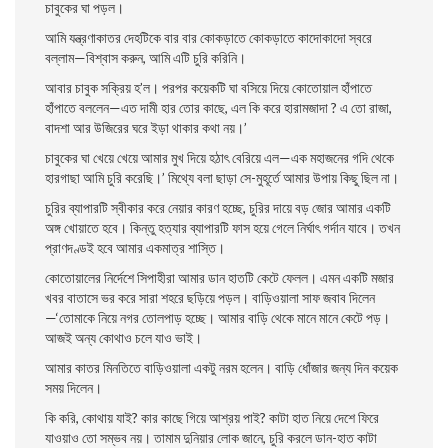
চাবুকের ঘা পড়ল।
আমি যন্ত্রণাকাতর দেহটিকে বার বার কোকড়াতে কোকড়াতে কাদোকাদো স্বরে
বল্লাম—বিশ্বাস করুন, আমি এটি চুরি করিনি।
আবার চাবুক সক্রিয় হ’ল। পরপর কয়েকটি ঘা বসিয়ে দিয়ে কোতােয়াল হাঁপাতে
হাঁপাতে বললেন—এত দামী হার তাের কাছে, এল কি করে হারামজাদা ? এ তাে রাজা,
বাদশা আর উজিরের ঘরে ইড়া থাকার কথা নয়।’
চাবুকের ঘা খেয়ে খেয়ে আমার মুখ দিয়ে হঠাৎ বেরিয়ে এল—এক মহাজনের গদি থেকে
হারগাছা আমি চুরি করেছি।’ মিথ্যে বলা ছাড়া সে-মুহূর্তে আমার উপায় কিছু ছিল না।
চুরির ব্যাপারটি স্বীকার করে নেয়ার কারণ হচ্ছে, চুরির দায়ে বড় জোর আমার একটি
অঙ্গ খােয়াতে হবে। কিন্তু হত্যার ব্যাপারটি ফাস হয়ে গেলে নির্ঘাৎ গর্দান যাবে। তখন
প্রাণদণ্ডই হবে আমার একমাত্র শাস্তি।
কোতােয়ালের নির্দেশে সিপাহীরা আমার ডান হাতটি কেটে ফেলল। এমন একটি মজার
খবর বাতাসে ভর করে সারা শহরে ছড়িয়ে পড়ল। বাড়িওয়ালা সাফ জবাব দিলেন
—‘তােমাকে নিয়ে নগর তােলপাড় হচ্ছে। আমার বাড়ি থেকে মানে মানে কেটে পড়।
আজই অন্য কোথাও চলে যাও ভাই।
আমার কাতর মিনতিতে বাড়িওয়ালা একটু নরম হলেন। বাড়ি ধোঁজার জন্য দিন কয়েক
সময় দিলেন।
কি করি, কোথায় যাই? কার কাছে গিয়ে আশ্রয় পাই? কাটা হাত নিয়ে দেশে ফিরে
যাওয়াও তাে সম্ভব নয়। তামাম দুনিয়ার লােক জানে, চুরি করলে ডান-হাত কাটা