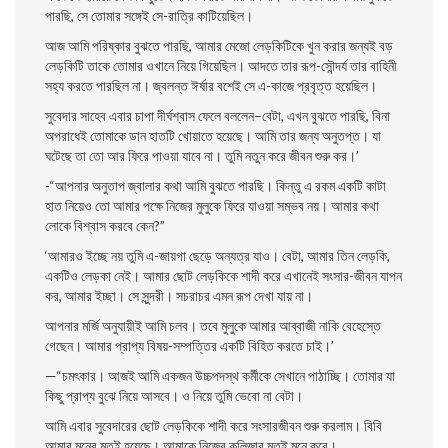
পারছি, সে তােমার সঙ্গেই সে-রাত্রি কাটিয়েছিল।
আজ আমি পরিষ্কার বুঝতে পারছি, আমার মেজো লেড়কিটিকে খুন করার জন্যই বড়
লেড়কিটি তাকে তােমার ওখানে নিয়ে গিয়েছিল। আদতে তার রূপ-সৌন্দর্য তার বাহিনী
সহ্য করতে পারছিল না। জ্বলন্ত ঈর্ষার বশেই সে এ-কাজে প্রবৃত্ত হয়েছিল।
সুবেদার সাহেব এবার চাপা দীর্ঘশ্বাস ফেলে বললেন–বেটা, এখন বুঝতে পারছি, বিনা
অপরাধেই তােমাকে ডান হাতটি খােয়াতে হয়েছে। আমি তার জন্য অনুতপ্ত। যা
ঘটেছে তা তাে আর ফিরে পাওয়া যাবে না। তুমি নতুন করে জীবন শুরু কর।’
-“আপনার অনুতাপ জ্বালার কথা আমি বুঝতে পারছি। কিন্তু এ রকম একটি কাটা
হাত নিয়েও তাে আমার পক্ষে নিজের মুলুকে ফিরে যাওয়া সম্ভব নয়। আমার কথা
লােকে বিশ্বাস করবে কেন?”
‘আমারও ইচ্ছে নয় তুমি এ-জায়গা ছেড়ে অন্যত্র যাও। বেটা, আমার তিন লেড়কি,
একটিও লেড়কা নেই। আমার ছােট লেড়কিকে শাদী করে এখানেই সংসার-জীবন যাপন
কর, আমার ইচ্ছা। সে সুন্দরী। সচরাচর এমন রূপ দেখা যায় না।
আপনার মর্জি অনুযায়ীই আমি চলব। তবে মুলুকে আমার আব্বাজী নাকি বেহেস্তে
গেছেন। আমার প্রাপ্য বিষয়-সম্পত্তির একটি বিহিত করতে চাই।’
—“চমৎকার। আজই আমি একজন উচ্চপদস্থ কর্মীকে সেখানে পাঠাচ্ছি। তােমার যা
কিছু প্রাপ্য বুঝে নিয়ে আসবে। ও নিয়ে তুমি ভেবাে না বেটা।
আমি এবার সুবেদারের ছােট লেড়কিকে শাদী করে সংসারজীবন শুরু করলাম। বিবি
আমার মনের মতই হয়েছে। আমাকে নিজের কলিজার মতই মনে করে।