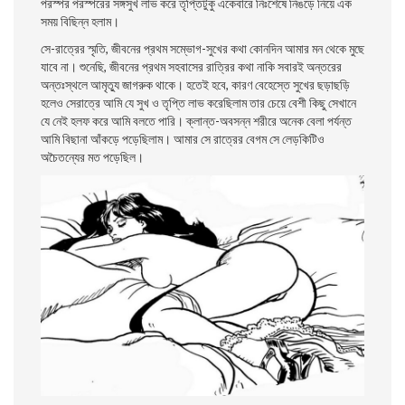
পরস্পর পরস্পরের সঙ্গসুখ লাভ করে তৃপ্তিটুকু একেবারে নিঃশেষে নিঙড়ে নিয়ে এক
সময় বিছিন্ন হলাম।
সে-রাত্রের স্মৃতি, জীবনের প্রথম সম্ভোগ-সুখের কথা কোনদিন আমার মন থেকে মুছে
যাবে না। শুনেছি, জীবনের প্রথম সহবাসের রাত্রির কথা নাকি সবারই অন্তরের
অন্তঃস্থলে আমৃত্যু জাগরুক থাকে। হতেই হবে, কারণ বেহেস্তে সুখের ছড়াছড়ি
হলেও সেরাত্রে আমি যে সুখ ও তৃপ্তি লাভ করেছিলাম তার চেয়ে বেশী কিছু সেখানে
যে নেই হলফ করে আমি বলতে পারি। ক্লান্ত-অবসন্ন শরীরে অনেক বেলা পর্যন্ত
আমি বিছানা আঁকড়ে পড়েছিলাম। আমার সে রাত্রের বেগম সে লেড়কিটিও
অচৈতন্যের মত পড়েছিল।