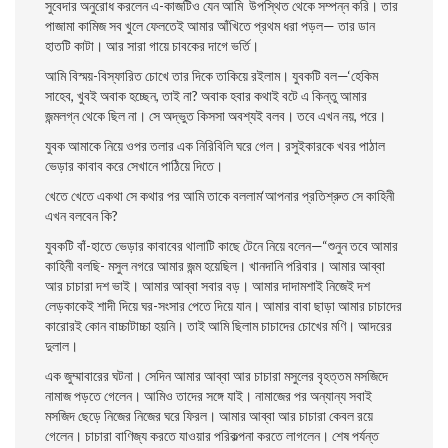
সুবেদার অনুরােধ করলেন এ-কাজটিও যেন আমি উপস্থিত থেকে সম্পন্ন করি। তার
পাজামা কামিজ সব খুলে ফেলতেই আমার আঁখিতে প্রথম ধরা পড়ল— তার ডান
হাতটি কাটা। আর সারা গায়ে চাবকের দাগে ভর্তি।
আমি বিস্ময়-বিস্ফারিত চোখে তার দিকে তাকিয়ে রইলাম। যুবকটি বল—‘হেকিম
সাহেব, খুবই অবাক হচ্ছেন, তাই না? অবাক হবার কথাই বটে এ কিন্তু আমার
জন্মলগ্ন থেকে ছিল না। সে অদ্ভুত কিসসা অবশ্যই বলব। তবে এখন নয়, পরে।
যুবক আমাকে নিয়ে ওপর তলার এক নিরিবিলি ঘরে গেল। রসুইকারকে খবর পাঠাল
ভেড়ার কাবাব করে সেখানে পাঠিয়ে দিতে।
খেতে খেতে একথা সে কথার পর আমি তাকে বললাম‘আপনার প্রতিশ্রুত সে কাহিনী
এখন বলবেন কি?
যুবকটি বাঁ-হাতে ভেড়ার কাবাবের থালাটি কাছে টেনে নিয়ে বলেন—“শুনুন তবে আমার
কাহিনী বলছি- মসুল নগরে আমার জন্ম হয়েছিল। খানদানি পরিবার। আমার আব্বা
আর চাচারা দশ ভাই। আমার আব্বা সবার বড়। আমার দাদামশাই নিজেই দশ
লেড়কাকেই শাদী দিয়ে ঘর-সংসার পেতে দিয়ে যান। আমার বাবা ছাড়া আমার চাচাদের
কারােরই কোন বাচ্চাটাচ্চা হয়নি। তাই আমি ছিলাম চাচাদের চোখের মণি। আদরের
দুলাল।
এক জুম্মাবারের ঘটনা। সেদিন আমার আব্বা আর চাচারা মসুলের বৃহত্তম মসজিদে
নামাজ পড়তে গেলেন। আমিও তাদের সঙ্গে যাই। নামাজের পর অন্যান্য সবাই
মসজিদ ছেড়ে নিজের নিজের ঘরে ফিরল। আমার আব্বা আর চাচারা কেবল রয়ে
গেলেন। চাচারা বাণিজ্য করতে যাওয়ার পরিকল্পনা করতে লাগলেন। শেষ পর্যন্ত