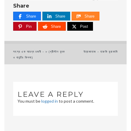
Share
Share
Share
Share
Pin
Share
Post
Post
সহস্র এক আরব্য রজনী – ৮ (খ্রীস্টান যুবক
উড়োজাহাজ – হারুকি মুরাকামি
ও বাবুর্চির কিসসা)
navigation
LEAVE A REPLY
You must be
logged in
to post a comment.