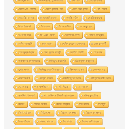
জীবনানন্দ দাশ
জীমত কান্তি বন্দ্যোপাধ্যায়
জে. উড
জেওফ্রি চসার
জেফরি কে. গার্ডনার
জেমস হ্যাডলী চেজ
জেসি মেরী কুইয়া
জো নেসবো
জোসেফিন বেকার
জ্যাকলিন সুসান
জ্যাকি কলিন্স
জ্যোতিলাল দাস
ঝিলম ত্রিবেদী
টমাস মান
টমাস হ্যারিস
ডঃ অতুল সুর
ডঃ দীপক চন্দ্র
ডি. এইচ. লরেন্স
ডেকামেরন টেলস
ডেভিড বালড্যাচি
ডেভিড বালদাশি
ড্যান ব্রাউন
তছলিম হোসেন হাওলাদার
তন্ময় চক্রবর্তী
তন্ময় বন্দ্যোপাধ্যায়
তরুণ কুমার ভাদুড়ী
তসলিমা নাসরিন
তাপস রায়
তারাশঙ্কর বন্দ্যোপাধ্যায়
তিমিরেন্দু রায়চৌধুরী
তিলোত্তমা মজুমদার
তুষার সরদার
ত্রিদিবকুমার চট্টোপাধ্যায়
দিলওয়ার হাসান
দেবকুমার বসু
দেবতোষ দাশ
দেবব্রত সরকার
দেবারতি মুখােপাধ্যায়
দেবীপ্রসাদ চট্টোপাধ্যায়
দেবেশ রায়
দেশ পত্রিকা
দ্যনি দিদরো
নবকুমার বসু
নাতালিয়া গিনসবার্গ
না প্রেমিক না বিপ্লবী কাব্যগ্রন্থ
নাবিল মুহতাসিম
নারায়ণ
নারায়ণ চট্টরাজ
নারায়ণ সান্যাল
নিক কার্টার
নিগুরানন্দ
নিমাই ভট্টাচার্য
নির্মলেন্দু গুণ
নির্মাল্য দাশ গুপ্ত
নির্মাল্য সেনগুপ্ত
নিল গেইম্যান
নিয়াজ মোরশেদ
নীললােহিত
নীলাঞ্জন চট্টোপাধ্যায়