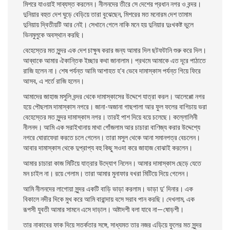
মিশরে যাওয়াই সাব্যস্ত করলেন। নীলনদের তীরে সে দেশের প্রধান নগর ও বন্দর।
দুনিয়ার বহুত দেশ ঘুড়ে বেড়িয়ে তারা বুঝেছেন, মিশরের মত মনােরম দেশ তামাম
দুনিয়ায় দ্বিতীয়টি আর নেই। সেখানে গেলে নাকি মনে হয় দুনিয়ার দুঃখকষ্ট ভুলে
ভিনমুলুকে অবস্থান করছি।
বেহেস্তের মত সুন্দর এক দেশ চাক্ষুষ করার জন্য আমার দিল ছটফটানি শুরু করে দিল।
আব্বাকে আমার ঐকান্তিক ইচ্ছার কথা জানালাম। প্রথমে আমাকে এত দূরে পাঠাতে
রাজি হলেন না। শেষ পর্যন্ত আমি আশাহত হ’ব ভেবে দামাস্কাস পর্যন্ত গিয়ে ফিরে
আসব, এ শর্তে রাজি হলেন।
আমাদের জাহাজ মসুলি বন্দর থেকে দামাস্কাসের উদ্দেশে যাত্রা করল। আলেপ্পো নগর
হয়ে পৌছলাম দামাস্কাস নগরে। জানা-অজানা গাছপালা আর ফুল ফলের বাগিচায় ভরা
বেহেস্তের মত সুন্দর দামাস্কাস নগর। তারই পাশ দিয়ে বয়ে চলেছে। কল্লোলিনী
নীলনদ। আমি এক সরাইখানায় মাথা গোঁজলাম আর চাচারা বাণিজ্য করার উদ্দেশ্যে
নগরে ঘােরাফেরা করতে চলে গেলেন। তারা মসুল থেকে আনা সমানপত্র বেচলেন।
আবার দামাস্কাস থেকে দুপ্রাপ্য বহু কিছু সওদা করে জাহাজ বােঝাই করলেন।
আমার চাচারা কাজ মিটিয়ে যাত্রার উদ্যোগ নিলেন। আমার দামাস্কাস ছেড়ে যেতে
মন চাইল না। রয়ে গেলাম। তারা আমার মুনাফার বখরা মিটিয়ে দিয়ে গেলেন।
আমি নীলনদের লাগােয়া সুন্দর একটি বাড়ি ভাড়া করলাম। ভাড়া দু’ দিনার। এক
বিকালে নদীর দিকে মুখ করে আমি বারান্দায় বসে সরাব পান করছি। দেখলাম, এক
রূপসী যুবতী আমার সামনে এসে দাড়াল। অষ্টাদশী বলা যাবে না—ষোড়শী।
তার নাকাবের ফাক দিয়ে সতর্কতার সঙ্গে, সাধ্যমত তার নজর এড়িয়ে ফুলের মত সুন্দর