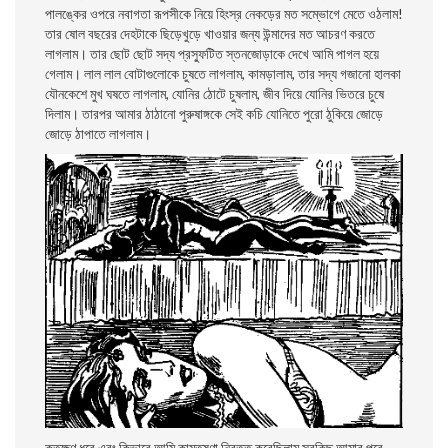
পালঙ্কের ওপরে নবাগতা রূপসীকে নিয়ে হিংস্র নেকড়ের মত সম্ভোগে মেতে ওঠলাম!
তার ষােল বছরের দেহটাকে ছিড়েখুড়ে খাওয়ার জন্য উন্মাদের মত আচরণ করতে
লাগলাম। তার ছোট ছোট সদ্য প্রস্ফুটিত স্তনজোড়াকে দেখে আমি পাগল হয়ে
গেলাম। লাল লাল বোটাগুলোকে চুষতে লাগলাম, কামড়ালাম, তার সদ্য গজানো হালকা
যৌনকেশে মুখ ঘষতে লাগলাম, যোনির ঠোটে চুষলাম, জীব দিয়ে যোনির ভিতরে চুষে
দিলাম। তারপর আমার ঠাঠানো পুরুষাঙ্গকে সেই কচি যোনিতে পুরো ঠুকিয়ে জোড়ে
জোড়ে ঠাপাতে লাগলাম।
কতক্ষণ ধরে এবং কিভাবে আমি কামতৃষ্ণা নিবৃত্ত করেছিলাম সবকিছু আমার পরে