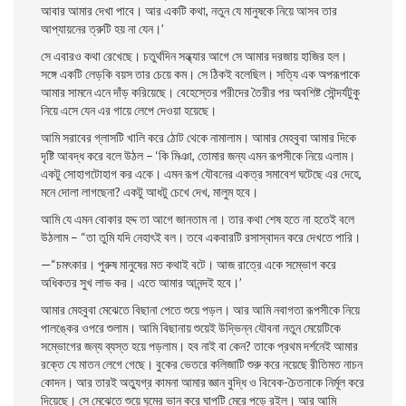
আবার আমার দেখা পাবে। আর একটি কথা, নতুন যে মানুষকে নিয়ে আসব তার
আপ্যায়নের ত্রুটি হয় না যেন।’
সে এবারও কথা রেখেছে। চতুর্থদিন সন্ধ্যার আগে সে আমার দরজায় হাজির হল।
সঙ্গে একটি লেড়কি বয়স তার চেয়ে কম। সে ঠিকই বলেছিল। সত্যি এক অপরূপাকে
আমার সামনে এনে দাঁড় করিয়েছে। বেহেস্তের পরীদের তৈরীর পর অবশিষ্ট সৌন্দর্যটুকু
নিয়ে এসে যেন এর গায়ে লেপে দেওয়া হয়েছে।
আমি সরাবের গ্লাসটি খালি করে ঠোট থেকে নামালাম। আমার মেহবুবা আমার দিকে
দৃষ্টি আবদ্ধ করে বলে উঠল – ‘কি মিঞা, তােমার জন্য এমন রূপসীকে নিয়ে এলাম।
একটু সােহাগটোহাগ কর একে। এমন রূপ যৌবনের একত্র সমাবেশ ঘটেছে এর দেহে,
মনে দোলা লাগছেনা? একটু আধটু চেখে দেখ, মালুম হবে।
আমি যে এমন বােকার হদ্দ তা আগে জানতাম না। তার কথা শেষ হতে না হতেই বলে
উঠলাম – “তা তুমি যদি নেহাৎই বল। তবে একবারটি রসাস্বাদন করে দেখতে পারি।
—“চমৎকার। পুরুষ মানুষের মত কথাই বটে। আজ রাত্রে একে সম্ভোগ করে
অধিকতর সুখ লাভ কর। এতে আমার আনন্দই হবে।’
আমার মেহবুবা মেঝেতে বিছানা পেতে শুয়ে পড়ল। আর আমি নবাগতা রূপসীকে নিয়ে
পালঙ্কের ওপরে শুলাম। আমি বিছানায় শুয়েই উদ্ভিন্ন যৌবনা নতুন মেয়েটিকে
সম্ভোগের জন্য ব্যস্ত হয়ে পড়লাম। হব নাই বা কেন? তাকে প্রথম দর্শনেই আমার
রক্তে যে মাতন লেগে গেছে। বুকের ভেতরে কলিজাটি শুরু করে নয়েছে রীতিমত নাচন
কোদন। আর তারই অত্যুগ্র কামনা আমার জ্ঞান বুদ্ধি ও বিবেক-চৈতনাকে নির্মূল করে
দিয়েছে। সে মেঝেতে শুয়ে ঘুমের ভান করে ঘাপটি মেরে পড়ে রইল। আর আমি