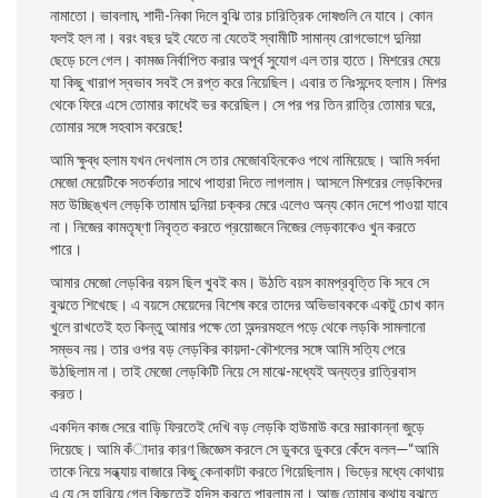
নামাতো। ভাবলাম, শাদী-নিকা দিলে বুঝি তার চারিত্রিক দোষগুলি নে যাবে। কোন
ফলই হল না। বরং বছর দুই যেতে না যেতেই স্বামীটি সামান্য রােগভােগে দুনিয়া
ছেড়ে চলে গেল। কামজ্ঞ নির্বাপিত করার অপূর্ব সুযােগ এল তার হাতে। মিশরের মেয়ে
যা কিছু খারাপ স্বভাব সবই সে রপ্ত করে নিয়েছিল। এবার ত নিঃসন্দেহ হলাম। মিশর
থেকে ফিরে এসে তােমার কাধেই ভর করেছিল। সে পর পর তিন রাত্রি তােমার ঘরে,
তােমার সঙ্গে সহবাস করেছে!
আমি ক্ষুব্ধ হলাম যখন দেখলাম সে তার মেজোবহিনকেও পথে নামিয়েছে। আমি সর্বদা
মেজো মেয়েটিকে সতর্কতার সাথে পাহারা দিতে লাগলাম। আসলে মিশরের লেড়কিদের
মত উচ্ছিঙ্খল লেড়কি তামাম দুনিয়া চক্কর মেরে এলেও অন্য কোন দেশে পাওয়া যাবে
না। নিজের কামতৃষ্ণা নিবৃত্ত করতে প্রয়ােজনে নিজের লেড়কাকেও খুন করতে
পারে।
আমার মেজো লেড়কির বয়স ছিল খুবই কম। উঠতি বয়স কামপ্রবৃত্তি কি সবে সে
বুঝতে শিখেছে। এ বয়সে মেয়েদের বিশেষ করে তাদের অভিভাবককে একটু চোখ কান
খুলে রাখতেই হত কিন্তু আমার পক্ষে তাে অন্দরমহলে পড়ে থেকে লড়কি সামলানাে
সম্ভব নয়। তার ওপর বড় লেড়কির কায়দা-কৌশলের সঙ্গে আমি সত্যি পেরে
উঠছিলাম না। তাই মেজো লেড়কিটি নিয়ে সে মাঝে-মধ্যেই অন্যত্র রাত্রিবাস
করত।
একদিন কাজ সেরে বাড়ি ফিরতেই দেখি বড় লেড়কি হাউমাউ করে মরাকান্না জুড়ে
দিয়েছে। আমি কঁাদার কারণ জিজ্ঞেস করলে সে ডুকরে ডুকরে কেঁদে বলল—“আমি
তাকে নিয়ে সন্ধ্যায় বাজারে কিছু কেনাকাটা করতে গিয়েছিলাম। ভিড়ের মধ্যে কোথায়
এ যে সে হারিয়ে গেল কিছুতেই হদিস করতে পারলাম না। আজ তােমার কথায় বুঝতে