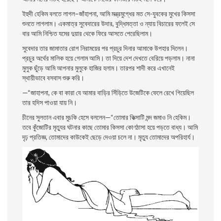
ইহুদী হেকিম বলতে লাগল–জাঁহাপনা, আমি মন্ত্রমুগ্ধের মত সে-যুবকের মুখের কিসসা
শুনতে লাগলাম। একমাত্র সুবেদারের উদার, বুদ্ধিমত্তা ও ন্যায় বিচারের ফলেই সে
বার আমি নিশ্চিত যমের দুয়ার থেকে ফিরে আসতে পেরেছিলাম।
সুবেদার তার জামাতার রােগ নিরাময়ের পর প্রচুর দিনার আমাকে উপহার দিলেন।
প্রচুর অর্থের মালিক হয়ে গেলাম আমি। তা দিয়ে দেশ দেখতে বেরিয়ে পড়লাম। নানা
মুলুক ছুঁড়ে আমি আপনার মুলুকে হাজির হলাম। তারপর শাদী করে এখানেই
স্থায়ীভাবে বসবাস শুরু করি।
—“জাহাপনা, কে বা কারা যে আমার বাড়ির সিঁড়িতে উজেটিকে ফেলে রেখে গিয়েছিল
তার হদিস পাওয়া যায় নি।
চীনের সুলতান এবার মুচকি হেসে বললেন—“তােমার কিত্সাটি মন্দ জমাও নি হেকিম।
তবে কুঁজোটির মৃত্যুর ঘটনার কাছে তােমার কিসসা কোণঠাসা হয়ে পড়তে বাধ্য। আমি
দৃঢ় প্রতিজ্ঞ, তোমাদের কাউকেই ছেড়ে দেওয়া চলে না। মৃত্যু তােমাদের অপরিহার্য।