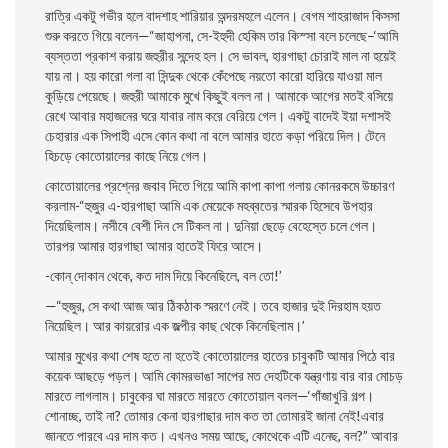
রাত্রি একটু গভীর হলে বাদশাহ শারিয়ার অন্দরমহলে এলেন। বেগম শাহরাজাদ কিসসা
শুরু করতে গিয়ে বলেন—“জাহাপনা, সে-ইহুদী হেকিম তার কিস্সা বলে চলেছে–‘আমি
ব্যস্ততা প্রকাশ করায় জহুরীর সন্দেহ হল। সে ভাবল, হারগাছা চোরাই মাল না হয়েই
যায় না। হয় কারাে গলা বা সিন্দুক থেকে কেঁপেছে নয়তাে কারাে হারিয়ে যাওয়া মাল
কুড়িয়ে পেয়েছে। জহুরী আমাকে মুখে কিছুই বলল না। আমাকে আগের মতই বসিয়ে
রেখে আবার মহাজনের ঘরে যাবার নাম করে বেরিয়ে গেল। একটু বাদেই ইয়া দশাসই
চেহারার এক সিপাহী এসে কোন কথা না বলে আমার হাতে কড়া পরিয়ে দিল। টেনে
হিচড়ে কোতােয়ালের কাছে নিয়ে গেল।
কোতােয়ালের প্রশ্নের জবাব দিতে গিয়ে আমি কাপা কাপা গলায় কোনরকমে উচ্চারণ
করলাম-“হুজুর এ-হারগাছা আমি এক মেয়েকে মহব্বতের স্মারক হিসেবে উপহার
দিয়েছিলাম। নসীবে বেশী দিন সে টিকল না। দুনিয়া ছেড়ে বেহেস্তে চলে গেল।
তারপর আমার হারগাছা আমার হাতেই ফিরে আসে।
-কোন্ দোকান থেকে, কত দাম দিয়ে কিনেছিলে, বল তাে!’
—“হুজুর, সে কথা আজ আর ঠিকঠাক স্মরণে নেই। তবে হাজার দুই দিরহাম হয়ত
নিয়েছিল। আর কায়রাের এক জল্পীর কাছ থেকে কিনেছিলাম।’
আমার মুখের কথা শেষ হতে না হতেই কোতােয়ালের হাতের চাবুকটি আমার পিঠে বার
কয়েক আছড়ে পড়ল। আমি কোমরভাঙা সাপের মত দেহটিকে যন্ত্রণায় বার বার মােচড়
মারতে লাগলাম। চাবুকের ঘা মারতে মারতে কোতােয়াল বলল—‘গাঁজাখুরি গল্প।
শােনাচ্ছ, তাই না? তােমার কেনা হারগাছার দাম কত তা তােমারই জানা নেই!এবার
জানতে পারবে এর দাম কত। এখনও সময় আছে, কোথেকে এটি এনেছ, বল?” আবার