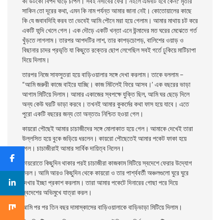
কী উটকো বিপদ ঘাড়ে চাপল। সবই নসীবের ফের। নইলে এমনটি হবে কেন? মৃতার
সাকিন তাে দূরের কথা, এমন কি নাম পর্যন্ত আমার জানা নেই। কোতােয়ালের কাছে
কি যে জবাবদিহি করব তা ভেবেই আমি পৌনে মরা হয়ে গেলাম। আমার মাথায় চট করে
একটি ফন্দি খেলে গেল। এক দৌড়ে একটি খন্তা এনে উন্মাদের মত ঘরের মেঝেতে গর্ত
খুঁড়তে লাগলাম। তারপর আপদটির লাশ, তার কাপড়চোপড়, বালিশের ওয়াড় ও
বিছানার চাদর প্রভৃতি যা কিছুতে রক্তের ছােপ লেগেছিল সবই গর্তে ঢুকিয়ে মাটিচাপা
দিয়ে দিলাম।
তারপর নিজে সাফসুতরা হয়ে বাড়িওয়ালার সঙ্গে দেখা করলাম। তাকে বললাম –
“আমি জরুরী কাজে বাইরে যাচ্ছি। কাজ মিটলেই ফিরে আসব।’ এক বছরের ভাড়া
আগাম মিটিয়ে দিলাম। আমার একাজের স্বপক্ষে যুক্তি ছিল, আমি ঘর ছেড়ে দিলে
অন্য কেউ ঘরটি ভাড়া করবে। তখনই আমার কুকর্মের কথা ফাস হয়ে যাবে। এতে
পুরাে একটি বছরের জন্য তাে অন্ততঃ নিশ্চিত হওয়া গেল।
কায়রাে পৌছেই আমার চাচাজীদের সঙ্গে মােলাকাত হয়ে গেল। আমাকে দেখেই তারা
উল্লসিত হয়ে বুকে জড়িয়ে ধরলেন। কায়রাে পৌছেতেই আমার পকেট ফাকা হয়ে
গেল। চাচাজীরাই আমার সার্বিক দায়িত্ব নিলেন।
কায়রােতে কিছুদিন থাকার পরই চাচাজীরা কাজকাম মিটিয়ে স্বদেশে ফেরার উদ্যোগ
করল। আমি আরও কিছুদিন থেকে কায়রাে ও তার পার্শ্ববর্তী অঞ্চলগুলাে ঘুরে ঘুরে
দেখার ইচ্ছা প্রকাশ করলাম। তারা আমার পকেটে দিনারের গােছা পরে দিয়ে
স্বদেশের অভিমুখে যাত্রা করল।
আমি পর পর তিন বছর দামাস্কাসের বাড়িওয়ালাকে বাড়িভাড়া মিটিয়ে দিলাম।