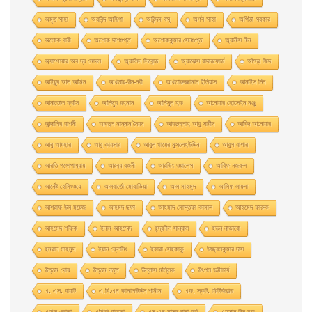
অমৃত সাহা
অরবিন্দ আডিগা
অরিন্দম বসু
অর্ণব সাহা
অর্পিতা সরকার
অলোক বারী
অশােক দাশগুপ্ত
অশোককুমার সেনগুপ্ত
অ্যানীস নীন
অ্যাম্পায়ার অব দ্য মােঘল
অ্যালিস সিবােন্ড
অ্যালেক্স রাদারফোর্ড
আঁদ্রে জিদ
আইয়ুব আল আমিন
আখতার-উন-নবী
আখতারুজ্জামান ইলিয়াস
আনাইস নিন
আনাতােল ফ্রাঁস
আনিছুর রহমান
আনিসুল হক
আনোয়ার হোসেইন মঞ্জু
আন্দালিব রাশদী
আবদুল মান্নান সৈয়দ
আবদুল্লাহ আবু সায়ীদ
আবিদ আনোয়ার
আবু আযহার
আবু কায়সার
আবুল খায়ের মুসলেহউদ্দিন
আবুল বাশার
আরতি গঙ্গোপাধ্যায়
আরব্য রজনী
আরভিং ওয়ালেস
আরিফ নজরুল
আর্নেষ্ট হেমিংওয়ে
আলবার্তো মােরাভিয়া
আল মাহমুদ
আলিফ লায়লা
আশরাফ উল ময়েজ
আহমদ ছফা
আহমাদ মোস্তফা কামাল
আহমেদ ফারুক
আহমেদ শফিক
ইনাম আহম্মেদ
ইন্দ্রনীল সান্যাল
ইভন নাভারাে
ইমরান মাহমুদ
ইয়ান ফ্লেমিং
ইহারা সেইকাকু
উজ্জ্বলকুমার দাস
উত্তম ঘােষ
উত্তম দত্ত
উল্লাস মল্লিক
উৎপল ভট্টাচার্য
এ. এস. বায়াট
এ.বি.এম কামালউদ্দিন শামীম
এফ. স্কট. ফিটজিরাল্ড
এমিল জোলা
এমিলি বারলো
এস এম মাসুদ রানা রবি
এহসান উল হক