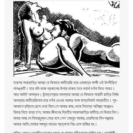
তারপর সারারাত্রি আমরা যে কিভাবে কাটিয়েছি তার একমাত্র সাক্ষী ওই উৎপীড়িত
পালঙ্কটি। তার যদি ভাষা প্রকাশের উপায় থাকত তবে যথার্থ বর্ণনা দিতে পারত।
আর আমি? অসম্ভব। উন্মত্তপ্রায় অবস্থায় আমরা যে কিভাবে সারাটি রাত্রি নির্মম
অবস্থায় কাটিয়েছিলাম তার বর্ণনা দেওয়া আমার পক্ষে বাস্তবিকই সাধ্যাতীত। পূব-
আকাশে রক্তিম ছােপ দেখা দিলে সে আমার কাছ থেকে নিতান্ত অনিচ্ছা সত্ত্বেও
বিদায় নিতে বাধ্য হ’ল; আমার জীবনের দ্বিতীয় সহবাসরাত্রি কাটিয়ে সে বিদায় নিল।
যাবার সময় সে বিদায়চুম্বন সেরে বলে গেল ‘মেহবুব আমার, চারদিনের দিন সন্ধ্যায়
আবার আমি তােমার সঙ্গসুখ লাভের প্রত্যাশা নিয় এসে হাজির হব।
সত্যি এবারও চুতুর্থদিন সন্ধ্যার আগে সে আমার গরীবখানায় হাজির হল। মনমৌজী