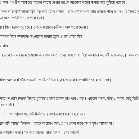
 আছে! আর এও ঠিক আমাদের হাতের আলো দেখার পর সে নারকেল গাছের মাথায় উঠে লুকিয়ে পড়েছে।
কেল গাছে উঠে তাকেহিড়ী হিড় করে টেনে নামাবে। তারপর? তারপর আর ভাবতে পারে না সে। ঐ তিনটি সু
ড়া আর কেউই বাঁচাতে পারবে না।
ারে গিয়ে দরজা খুলে দে। তোকে সবচেয়ে চর্বিওলা মাংসগুলো দেবো।
াথে মিলে বাক্সটাকে দেওয়ালের মাথায় তুলে ওপারে ফেলে দিই।
য়ে যাবে।
 হয়তো ভেতরে ঢুকে দেখলাম আর এক মস্তান তার সাঙ্গ-পাঙ্গ নিয়ে আমাদের জন্যেই বসে আছে। তখন ত
লো আর ওরা দু’জনে বাক্সটাকে টেনে ভিতরে ঢুকিয়ে আবার দরজাটা বন্ধ করে দিলো।
করে দেওয়াল টপকে ভিতরে ঢুকেছে। তাই তাদের হাঁপ ধরে গেছে। একজন বললে, দাঁড়াও আগে একটু জিরি
 ঢের বাকী।
না। শালা ঘুমিয়ে পড়লেই চিক্তির। এক্কেবারে সকাল হয়ে যাবে।
ী এসে বলি আমরা তিনজন। তাতে আয়েসও হবে, গল্পও শোনা যাবে-অথচ ঘুমও আসবে না।
ের কাহিনী বলবো। কি করে আমরা খোজা হলাম। সেই কাহিনী।