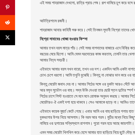
এই সময় শাহরাজাদ দেখলো, রাত্রি প্রায় শেষ। গল্প থামিয়ে চুপ করে বসে
আটত্রিশতম রজনী।
শাহরাজাদ আবার কাহিনী শুরু করে। সেই তিনজন সুদানী নিগ্রো তাদের খ
নিগ্রো সাবাবের খোজা হওয়ার কিস্সা
আমার তখন বয়স মাত্র পাঁচ। সেই সময় বাগদাদের বাজারে এনে বিক্রি করে
বছরের মেয়ে ছিলো। আমি যেমন ঘরদোরের কাজ করতাম, তেমনি তার খেলা
আমার নিত্য সহচরী।
এইভাবে আমার বয়স যখন বারো, তখন ওর দশ। একদিন আমি একটা বাগানে নি
চোখ চেপে ধরলো। আমি তখুনি বুঝেছি। কিন্তু না বোঝার ভান করে ওর হা
কিন্তু মেয়েটা জবাব দেয় না। আমার পিঠের সঙ্গে ওর বুকটা আরও সেঁটে আ
আর মসৃন সুডৌল ওর বাহু। সদ্য উকি দেওয়া তার ছোট্ট স্তন দুটোর স্প
পিঠের চাপে পিস্ট হওয়াতে সে মনে মনে রোমাঞ্চ অনুভব করছে। আমার পি
মেয়েটারও ঐ একই দশা হয়ে থাকবে। সেও আমাকে ছাড়ে না। আমিও তাক
এইভাবে কয়েক মুহুর্ত কেটে গেছে। এবার আমি ওর বাহু ছাড়িয়ে গলায় হাত
বুকগুলোর উপর নিয়ে আসলাম। কি নরম আর গরম। মুঠির মধ্যে নিয়ে কিছু
নামিয়ে ওর দুপায়ের সন্ধিস্থলে রাগলাম। পুরো গরম হয়ে আছে জায়গাটা।
এমন সময় মেয়েটা খিলখিল করে হেসে আমার হাত ছাড়িয়ে নিয়ে ছুটে দৌড় মা