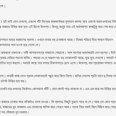
রইলো।
। দুই ভাই বোন দেখলো, একশো গাঁট সিন্ধের কারুকার্যকরা মূল্যবান কাপড় আর একশো বয়াম গুলাবের নির্
র বাজারে বিক্রি করা হবে-এই ছিলো উদ্দেশ্য। কিন্তু আয়ুব তার এই অর্ধসমাপ্ত কাজটুকু আর শেষ করে য
াগদাদে বাবার বহুকালের ব্যবসা। ওখানে বাবার বহু চেনাজানা আছে। নিজের পরিচয় দিয়ে সামনে দাঁড়ালে
বাগদাদের পথে রওনা হয়ে গেলো সে।
েশ ঝকঝকে তকতকে। দামী আসবাবপত্রে সাজানো গোছানো। সঙ্গে লাগোয়া গুদোমঘরটা বেশ বড়সড়। উটে
্রমায় বেরিয়ে পড়লো ঘানিম। শহরের যে যে অঞ্চলে বড় বড় দোকানপাট আছে, ঘুরে ঘুরে দেখলো। সবারই সঙ
ির যত্ন করলো। সবারই কাছে তার বাসার ঠিকানাপত্র রেখে এলো। উদ্দেশ্য, যার প্রয়োজন বাসাতে 
ো। বাহারী কাজ দেখে প্রথম দোকানদারই পছন্দ করে কিনে নিলো। ঘানিম দেখলো প্রতি থানে দু দিনার ল
চটপট বিক্রি হয়ে যায়।
েমনি তার গুলাবের নির্যােসও ষোলআনা খাঁটি। কোন মালই পড়ে থাকলো না। এক এক করে সব বিক্রি হত
ি বাজারে ঢোকার সদর ফটকটাও তালা দেওয়া। কি ব্যাপার, কিছুই বুঝতে পারে না সে। আজ তো কোন পরব
, বাজারের খুব নামজাদা এক দোকানের মালিক মারা গেছেন আজ। তাকে নিয়ে সবাই মিলে মিছিল করে গেছে
ই সব সৌজন্য খুব দরকার।