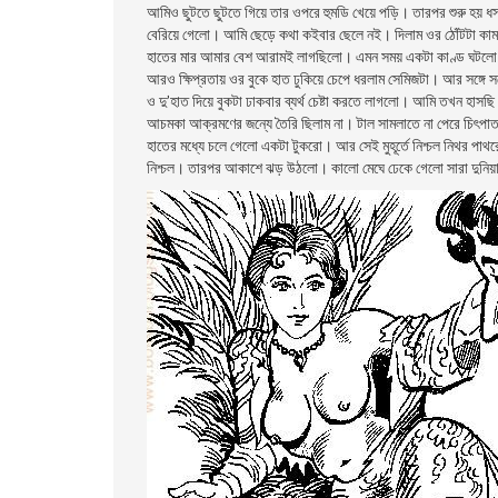
আমিও ছুটতে ছুটতে গিয়ে তার ওপরে হুমডি খেয়ে পড়ি। তারপর শুরু হয় ধ
বেরিয়ে গেলো। আমি ছেড়ে কথা কইবার ছেলে নই। দিলাম ওর ঠোঁটটা কা
হাতের মার আমার বেশ আরামই লাগছিলো। এমন সময় একটা কাণ্ড ঘটলো। 
আরও ক্ষিপ্রতায় ওর বুকে হাত ঢুকিয়ে চেপে ধরলাম সেমিজটা। আর সঙ্গে 
ও দু’হাত দিয়ে বুকটা ঢাকবার ব্যর্থ চেষ্টা করতে লাগলো। আমি তখন হ
আচমকা আক্রমণের জন্যে তৈরি ছিলাম না। টাল সামলাতে না পেরে চিৎপাত
হাতের মধ্যে চলে গেলো একটা টুকরো। আর সেই মুহূর্তে নিশ্চল নিথর প
নিশ্চল। তারপর আকাশে ঝড় উঠলো। কালো মেঘে ঢেকে গেলো সারা দুনিয়া