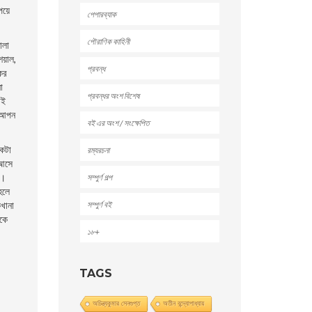
েয়ে
পেপারব্যাক
পৌরাণিক কাহিনী
ালা
েয়াল,
প্রবন্ধ
ের
ো
প্রবন্ধর অংশ বিশেষ
েই
। আপন
বই এর অংশ / সংক্ষেপিত
একটা
রম্যরচনা
 আসে
া।
সম্পুর্ণ গল্প
হলে
সম্পুর্ণ বই
খানা
েকে
১৮+
TAGS
অচিন্ত্যকুমার সেনগুপ্ত
অতীন বন্দ্যোপাধ্যায়