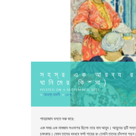
সহস্র এক আরব্য 
ঘানিমের কিস্সা)
POSTED ON
4 SEPTEMBER, 2021
››
আরব্য রজনী
››
১৮+
শাহরাজাদ বলতে শুরু করে:
এক সময় এক নামজাদ সওদাগর ছিলো-তার নাম আয়ুব। আয়ুবের দুটি সন্ত
চমৎকার। যেমন তাদের ধবধবে ফর্সা গায়ের রং তেমনি তাদের চাঁদপনা গড়