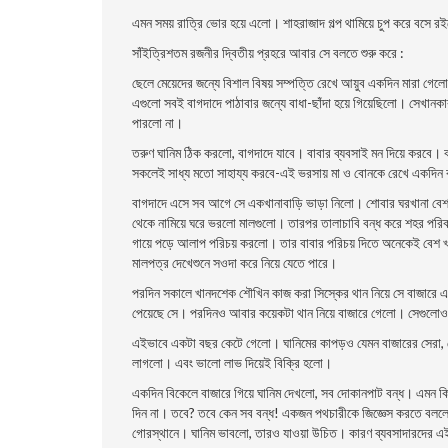
এমন সময় রাত্রি ভোর হয়ে এলো। শাহরাজাদ গল্প থামিয়ে চুপ করে বসে 
সাঁইত্রিশতম রজনীর দ্বিতীয় প্রহরে আবার সে বলতে শুরু করে :
ছেলে মেয়েদের জন্যে বিশাল বিষয় সম্পত্তি রেখে আয়ুব একদিন মারা গেলো
এগুলো সবই বাগদাদে পাঠাবার জন্যে বাধা-ছাঁদা হয়ে গিয়েছিলো। সেখানকা
পারলো না।
তরুণ ঘানিম ঠিক করলো, বাগদাদে যাবে। বাবার ব্যবসাই মন দিয়ে করবে। ব
সকলেই সাধ্য মতো সাহায্য করবে-এই ভরসায় মা ও বোনকে রেখে একদিন 
বাগদাদে এসে সব আগে সে একখানাবাড়ি ভাড়া নিলো। শোবার ঘরখানা ব
থেকে নামিয়ে ঘরে ভরলো মালগুলো। তারপর তালাচাবি বন্ধ করে শহর পরিক
গায়ে পড়ে আলাপ পরিচয় করলো। তার বাবার পরিচয় দিতে অনেকেই বেশ খাত
মালপত্র দেখেশুনে সওদা করে নিয়ে যেতে পারে।
পরদিন সকালে খানদশেক শৌখিন কাজ করা সিস্কের থান নিয়ে সে বাজারে এল
পেয়েছে সে। পরদিনও আবার কয়েকটা থান নিয়ে বাজারে গেলো। সেগুলোও 
এইভাবে একটা বছর কেটে গেলো। ঘানিমের কাপড়ও যেমন বাজারের সেরা, ত
লাগলো। এবং ভালো লাভ দিয়েই বিক্রি হলো।
একদিন বিকেলে বাজারে গিয়ে ঘানিম দেখলো, সব দোকানপাট বন্ধ। এমন ক
দিন না। তবে? তবে কেন সব বন্ধ! একজন পথচারীকে জিজ্ঞেস করতে বললো
গোরস্থানে। ঘানিম ভাবলো, তারও যাওয়া উচিত। কারণ ব্যবসাদারদের এ