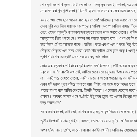
গোরস্থানের পথে দ্রুত হেঁটে চললো সে। কিছু দূর যেতেই দেখলো, বড় মস
দোকানদাররা খুব খুশি হলো। বিদেশী হয়েও সে তাদের কাজের সময় এসেছে
কবর দেওয়া শেষ হতে অনেক রাত হয়ে গেলো! ঘানিমের। ভয় করতে লাগলো
ভেঙে চুরি করে নিয়ে যায় সব মালপত্র। ঘানিম দ্রুত পা চালিয়ে বাসার দি
পেচা, হোদল প্রভৃতি নানারকম জন্তুজানোয়ারের ডাক শুনতে পেলো। ঘানি
আস্তানায় গিয়ে পড়বে সে। দারুণ ভয় করতে লাগলো তার। এখন সে কি কর
তার দিকে এগিয়ে আসতে থাকে। ঘানিম। ভয়ে একপা একপা করে পিছু হটতে
দীেড়তে দৌড়তে এক সময় একটা ছোট্ট গোরস্থানে এসে ঢুকে পড়ে। একটু 
প্ৰাণ বাঁচানোর সমস্যাই এখন সবচেয়ে বড় তার কাছে।
কোন এক বড়লোক পরিবারের ব্যক্তিগত সমাধিক্ষেত্র। গুটি কয়েক মাত্
চবুতরা। ঘানিম রাতটা এখানেই কাটিয়ে দেবে বলে চবুতরার উপরে শুয়ে প
না। একটু পরে দেখতে পেলো, একটা লণ্ঠনের আলো শহরের প্রধান ফটক 
এখন যদি দরজা খুলে বাইরে পালাতে যায়, নিৰ্ঘাৎ ধরা পড়ে যাবে ওদের 
গাছের মাথায় বসে ঘানিম দেখলো, তিনটি নিগ্রো। একেবারে দৈত্যের ম
কোদল। ফটকের সামনে এসে লণ্ঠনটা উঁচু করে তুলে ধরে একটা নিগ্রো আশ্
বন্ধ করলে কে?
সবাব জবাব দিলো, তাই তো, আমার মনে হচ্ছে, কাফুর ভিতরে লোক আছে।
তৃতীয় নিগ্রোটার নাম বুখাইৎ। বললো, তোমাদের যেমন বুদ্ধি! মালিক দরজ
অপর দু’জন বলে, দুর্থাৎ, আবোলতাবোল বকছিস খালি। মালিকের খেয়েদে