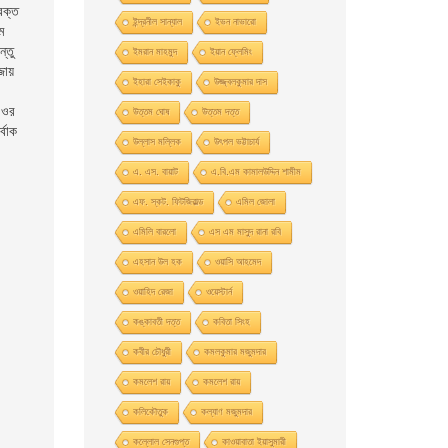
রক্ত
ইন্দ্রনীল সান্যাল
ইভন নাভারাে
ম
্তু
ইমরান মাহমুদ
ইয়ান ফ্লেমিং
জায়
ইহারা সেইকাকু
উজ্জ্বলকুমার দাস
 ওর
উত্তম ঘােষ
উত্তম দত্ত
্বাক
উল্লাস মল্লিক
উৎপল ভট্টাচার্য
এ. এস. বায়াট
এ.বি.এম কামালউদ্দিন শামীম
এফ. স্কট. ফিটজিরাল্ড
এমিল জোলা
এমিলি বারলো
এস এম মাসুদ রানা রবি
এহসান উল হক
ওয়াসি আহমেদ
ওয়াহিদ রেজা
ওয়েস্টার্ন
কঙ্কাবতী দত্ত
কবিতা সিংহ
কবীর চৌধুরী
কমলকুমার মজুমদার
কমলেশ রায়
কমলেশ রায়
কলিকৌতুক
কল্যাণ মজুমদার
কল্লোল সেনগুপ্ত
কাওয়াবাতা ইয়াসুমারী