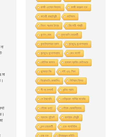
কাজী এহসান উল্লাহ
কাজী জহুরুল হক
কাবেরী রায়চৌধুরী
কালিদাস
কিরণ শঙ্কর মৈত্র
কিশোরী শাস্ত্রী
কুণাল ঘোষ
কৃষ্ণকলি চক্রবর্তী
কৃষ্ণদ্বৈপায়ন ব্যাস
কৃষ্ণেন্দু মুখােপাধ্যায়
 না
টে
কৃষ্ণেন্দু মুখোপাধ্যায়
কেন ফলেট
কৌশিক জামান
ক্যারল ব্রাউন জেইনওয়ে
খুশবন্ত সিং
গাই এন. স্মিথ
র মা
সা।
গিয়ােভানি বােকাসিও
গিলিয়ান ফ্লিন
গী দ্য মপাসাঁ
গুন্টার গ্রাস
গে ট্যালেসি
গেব্রিয়েল গার্সিয়া মার্কেজ
কথা
গৌতম গুপ্ত
গৌতম ঘোষদস্তিদার
বর।
গ্রাহাম সুইফট
ঘনশ্যাম চৌধুরী
জা
চন্দন চক্রবর্তী
চাক পালানিউক
ে
চারু হক
চিত্ররঞ্জন মাইতি