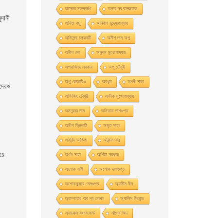
অদ্বৈত মল্লবর্মণ
অনরে দ্য বালজ্যাক
দানী
অনিতা বসু
অনির্বাণ বন্দ্যোপাধ্যায়
অনিলেন্দু চক্রবর্তী
অনীশ দাস অপু
অনীশ দেব
অনুপম মুখোপাধ্যায়
অপরাজিতা সরকার
অপু চৌধুরী
অপু রােজারিও
অবধূত
অবনী সাহা
াদেরও
অভিজিৎ চৌধুরী
অভীক মুখোপাধ্যায়
অমরেন্দ্র দাস
অমিতাভ দাশগুপ্ত
অমীশ ত্রিপাঠি
অমৃত সাহা
অরবিন্দ আডিগা
অরিন্দম বসু
য়ে
অর্ণব সাহা
অর্পিতা সরকার
অলোক বারী
অশােক দাশগুপ্ত
অশোককুমার সেনগুপ্ত
অ্যানীস নীন
অ্যাম্পায়ার অব দ্য মােঘল
অ্যালিস সিবােন্ড
অ্যালেক্স রাদারফোর্ড
আঁদ্রে জিদ