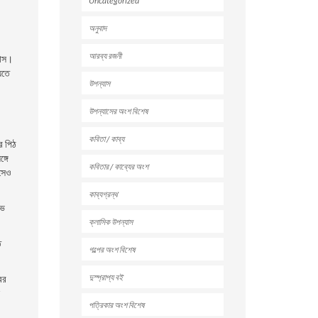
Uncategorized
অনুবাদ
আরব্য রজনী
যাস।
েতে
উপন্যাস
উপন্যাসের অংশ বিশেষ
কবিতা / কাব্য
র পিঠ
্গে
কবিতার / কাব্যের অংশ
এসেও
কাব্যগ্রন্থ
াভ
ক্লাসিক উপন্যাস
ে
গল্পের অংশ বিশেষ
দুস্প্রাপ্য বই
ের
পত্রিকার অংশ বিশেষ