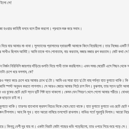
 রইলো সে!
োজা হওয়ার কাহিনী বলবে বলে ঠিক করলো। প্রথমে শুরু করে সবাব।
 দিয়ে যায় আমার মা-বাবা। সুলতানের প্রাসাদের দ্বাররক্ষী আমাকে কিনে নিয়েছিলো। তার নিজের একটি 
র সাখীও ছিলাম আমিই। আমি তাকে গান শোনাতাম, নাচ করতাম, মজার মজার গল্প করতাম। মোট কথা সে
র্জন নিরিবিলি জায়গায় দাঁড়িয়ে গুলতি দিয়ে পাখী তাক করছিলাম। এমন সময় মেয়েটি এসে পিছন থেকে
তটা চেপে ধরে বললাম, কে?
রও শক্ত করে চেপে ধরে আমার চোখ দু’টো। আমি ওর সারা হাত দু’টো বাহু পর্যন্ত হাত বুলাতে থাকি। কি
র্শ আমি স্পস্ট অনুভব করতে লাগলাম। সে আরও জোরে আমার পিঠে চাপ দিল। বুঝলাম, তার স্তন দুটো আম
ঠে ওর বুকের ছোট ছোট স্তন দুটি পিষ্ট হতে থাকলো। কেমন যেন শিহরণ খেলে গেলো আমার শরীরে। বোধহ
ে ছাড়তে চাই না।
 বুলাতে থাকি। তারপর হাতখানা ক্রমশ নিচের দিকে নেমে যেতে থাকে। হাত বুলাতে বুলাতে ওর ছোট ছোট 
ক্ষন টিপলাম। আহ কি সুখ। হাত আরো নামিয়ে তলপেটে রাখলাম। নাভির গর্তে সুরসুরি দিলাম। আরো নিচ
রে। কিন্তু বেশী দূর যায় না। একটা বিরাট মোটা গাছের গুডি পড়েছিলো, তার ওপরে গিয়ে শুয়ে পড়ে সে।