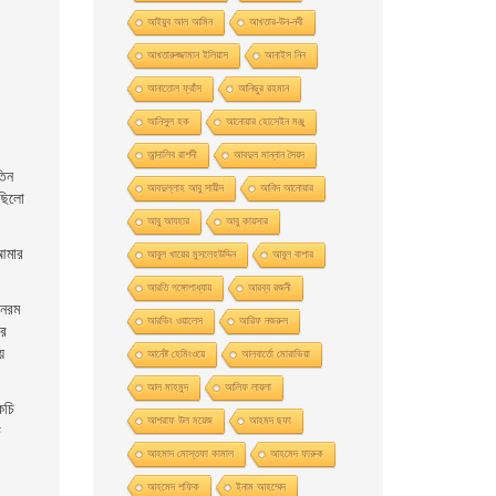
আইয়ুব আল আমিন
আখতার-উন-নবী
আখতারুজ্জামান ইলিয়াস
আনাইস নিন
আনাতােল ফ্রাঁস
আনিছুর রহমান
আনিসুল হক
আনোয়ার হোসেইন মঞ্জু
আন্দালিব রাশদী
আবদুল মান্নান সৈয়দ
তিন
আবদুল্লাহ আবু সায়ীদ
আবিদ আনোয়ার
 ছিলো
আবু আযহার
আবু কায়সার
 আমার
আবুল খায়ের মুসলেহউদ্দিন
আবুল বাশার
আরতি গঙ্গোপাধ্যায়
আরব্য রজনী
 নরম
আরভিং ওয়ালেস
আরিফ নজরুল
ার
য়
আর্নেষ্ট হেমিংওয়ে
আলবার্তো মােরাভিয়া
আল মাহমুদ
আলিফ লায়লা
কচি
আশরাফ উল ময়েজ
আহমদ ছফা
ে
আহমাদ মোস্তফা কামাল
আহমেদ ফারুক
আহমেদ শফিক
ইনাম আহম্মেদ