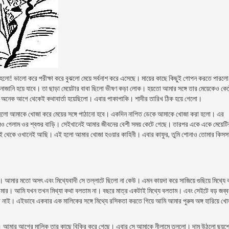
 হলো! ভালো করে পরীক্ষা করে বুঝলো মেয়ে সর্বনাশ করে এসেছে। মায়ের কাছে কিছুই গোপন করতে পারলো
াজানি হয়ে যাবে। তা ছাড়া মেয়েটার বাবা ছিলো ভীষণ কড়া লোক। হয়তো আমার সঙ্গে তার মেয়েকেও কে
গে অনেক আগে থেকেই কথাবার্তা হয়েছিলো। এবার পাকাপাকি। শাদীর তারিখ ঠিক হয়ে গেলো।
রা হলো আমাকে খোজা করে মেয়ের সঙ্গে পাঠানো হবে। একদিন নাপিত ডেকে আমাকে খোজা করা হলো। এর
মিও গেলাম ওর শ্বশুর বাড়ি। সেইখানেই আমার জীবনের বেশী সময় কেটে গেছে। তারপর একে একে মেয়েটি
। সেই থেকে ওখানেই আছি। এই হলো আমার খোজা হওয়ার কাহিনী। এবার কাফুর, তুমি শোনাও তোমার কিস
ার মতো অসৎ এবং মিথ্যেবাদী সে তল্লাটে ছিলো না কেউ। এমন কায়দা করে সাজিয়ে গুছিয়ে মিথ্যে 
আমার। আমি যখন তখন মিথ্যা কথা বলতাম না। বছরে মাত্র একটাই মিথ্যে বলতাম। এবং সেইটে বড় জব্
া নাই। এইভাবে একবার এক মালিকের সঙ্গে মিথ্যে রসিকতা করতে গিয়ে আমি আমার পুরুষ অঙ্গ হারিয়ে খো
 আমার আগের মালিক তার কাছে বিক্রি করে গেছে। এবার সে আমাকে নীলামে তুললো। দাম উঠলো ছয়শ