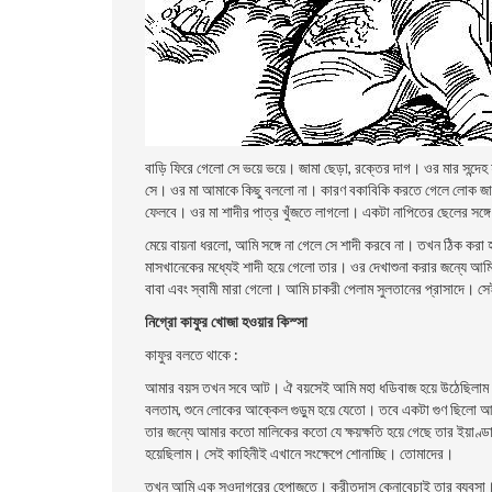
বাড়ি ফিরে গেলো সে ভয়ে ভয়ে। জামা ছেড়া, রক্তের দাগ। ওর মার সন্দেহ
সে। ওর মা আমাকে কিছু বললো না। কারণ বকাবিকি করতে গেলে লোক জান
ফেলবে। ওর মা শাদীর পাত্র খুঁজতে লাগলো। একটা নাপিতের ছেলের সঙ্
মেয়ে বায়না ধরলো, আমি সঙ্গে না গেলে সে শাদী করবে না। তখন ঠিক ক
মাসখানেকের মধ্যেই শাদী হয়ে গেলো তার। ওর দেখাশুনা করার জন্যে আ
বাবা এবং স্বামী মারা গেলো। আমি চাকরী পেলাম সুলতানের প্রাসাদে
নিগ্রো কাফুর খোজা হওয়ার কিস্সা
কাফুর বলতে থাকে :
আমার বয়স তখন সবে আট। ঐ বয়সেই আমি মহা ধডিবাজ হয়ে উঠেছিলাম। আম
বলতাম, শুনে লোকের আক্কেল গুড়ুম হয়ে যেতো। তবে একটা গুণ ছিলো 
তার জন্যে আমার কতো মালিকের কতো যে ক্ষয়ক্ষতি হয়ে গেছে তার ইয়াণ্ড
হয়েছিলাম। সেই কাহিনীই এখানে সংক্ষেপে শোনাচ্ছি। তোমাদের।
তখন আমি এক সওদাগরের হেপাজতে। ক্রীতদাস কেনাবেচাই তার ব্যবসা।