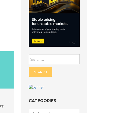
Search
ও
for:
CATEGORIES
 বড়