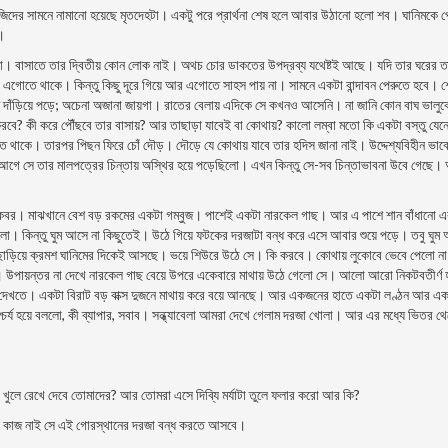
জিদের সামনে নামানো হয়েছে মৃতদেহটা। একটু পরে প্রার্থনা শেষ হলে আবার উঠানো হলো শব। ঘানিমকে প
।
। বাসাতে তার দ্বিতীয় কোন লোক নাই। অথচ চোর ডাকতের উপদ্রব্য যথেষ্টই আছে। যদি তার ঘরের ত
কে এগোতে থাকে। কিন্তু কিছু দূরে গিয়ে আর এগোতে সাহস পায় না। সামনে একটা বান্দাবন পেরুতে হবে। শ
ম দাঁড়িয়ে পড়ে; অচেনা অজানা জায়গা। রাতের বেলায় এদিকে সে কখনও আসেনি। না জানি কোন বাঘ ভালুক
বে? কী করে পৌঁছবে তার বাসায়? আর তাছাড়া যাবেই বা কোথায়? কালো লম্বা মতো কি একটা বস্তু যেন
 থাকে। তারপর পিছন ফিরে চোঁ দৌড়। দৌড়ে যে কোথায় যাবে তার হদিস জানা নাই। উদ্দেশ্যবিহীন ভাব
আগে সে তার মালপত্রের চিন্তায় অস্থির হয়ে পড়েছিলো। এখন কিন্তু সে-সব চিন্তাভাবনা উবে গেছে
র কবর। মাঝখানে বেশ বড় রকমের একটা গম্বুজ। পাশেই একটা নারকেল গাছ। আর এ পাশে শান বাঁধানো 
ড়লো। কিন্তু ঘুম আসে না কিছুতেই। উঠে গিয়ে ফটকের দরজাটা বন্ধ করে এসে আবার শুয়ে পড়ে। তবু ঘুম
ছাড়িয়ে ক্রমশ ঘানিমের দিকেই আসছে। ভয়ে শিউরে উঠে সে। কি করবে। কোথায় লুকোবে ভেবে পেলো ন
হাতে। উপায়ন্তর না দেখে নারকেল গাছ বেয়ে উপরে একেবারে মাথায় উঠে গেলো সে। আলো আরো নিকটবতীর্ণ 
তো দেখতে। একটা বিরাট বড় বাক্স দুজনে মাথায় করে বয়ে আনছে। আর একজনের হাতে একটা লণ্ঠন আর এক
চর্য হয়ে বললো, কী ব্যাপার, সবাব। সন্ধ্যাবেলা আমরা দেখে গেলাম দরজা খোলা। আর এর মধ্যে ভিতর থ
া খুলে রেখে দেবে তোমাদের? আর তোমরা এসে দিব্যি মর্যাটা তুলে ফলার করো আর কি?
য়ে কাজ নাই সে এই গোরস্থানের দরজা বন্ধ করতে আসবে।