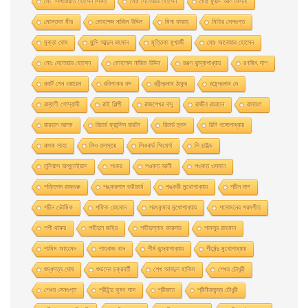
মাে. সাখাওয়াত হােসেন সৈকত
মােঃ দেলােয়ার হােসেন
মােঃ ফুয়াদ আল ফিদাহ
মােস্তফা মীর
মােহাম্মদ নাজিম উদ্দিন
মিনা ফারাহ
মিহির সেনগুপ্ত
মুক্তা ঘোষ
মুন্সি আব্দুল রহমান
মৃত্তিকা মুখার্জী
মোঃ আনোয়ার হোসেন
মোঃ দেলোয়ার হােসেন
মোহাম্মদ নাজিম উদ্দিন
রঞ্জন বন্দ্যোপাধ্যায়
রণজিৎ দাশ
রবার্ট পেন ওয়ারেন
রবিশংকর বল
রবীন্দ্রনাথ ঠাকুর
রমেন্দ্রনাথ দে
রম্যাণী গোস্বামী
রাই শিল্পী
রাজশেখর বসু
রাজীব রায়হান
রামায়ণ
রায়হান আলম
রিচার্ড ফ্রান্সিস বারটন
রিচার্ড হুগস
রিনি গঙ্গোপাধ্যায়
রূপক সাহা
লিও তলস্তয়
লিওনার্ড স্মিথের্স
লি চাইল্ড
লুসিয়াস আপুলেইয়াস
শংকর
শওকত আলী
শওকত ওসমান
শক্তিপদ রাজগুরু
শঙ্করলাল ভট্টাচার্য
শঙ্করী মুখােপাধ্যায়
শচীন দাশ
শচীন ভৌমিক
শফিক রেহমান
শরৎকুমার মুখোপাধ্যায়
শলোমনের পরমগীত
শশী থারুর
শহীদুল জহির
শহীদুল্লাহ কায়সার
শামসুর রাহমান
শামিম আহমেদ
শাহবাজ খান
শীর্ষ বন্দ্যোপাধ্যায়
শীর্ষেন্দু মুখোপাধ্যায়
শুদ্ধসত্ব ঘোষ
শুভদেব চক্রবর্তী
শেখ আবদুল হাকিম
শেখর চৌধুরী
শেখর সেনগুপ্ত
শ্রীইন্দু ভূষণ দাস
শ্রীজাত
শ্রীনীরদচন্দ্র চৌধুরী