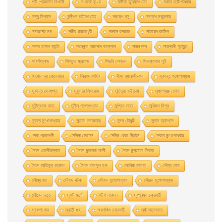
শ্রী প্রেমদাস ভিখারী
সংহিতা কুণ্ড
সঙ্গীতা বন্দ্যোপাধ্যায়
সঞ্জীব চট্টোপাধ্যায়
সন্তু বিশ্বাস
সন্দীপন চট্টোপাধ্যায়
সমরেশ বসু
সমরেশ মজুমদার
সমারসেট মম
সমীর রায়চৌধুরী
সম্বাদ রসরাজ
সাইয়েদ জামিল
সাদত হাসান মান্টো
সাদেকুল আহসান কল্লোল
সায়ন দাস
সায়ন্তনী পূততুন্ড
সা’দউল্লাহ
সিগমন্ড ফ্রয়েড
সিডনি শেলডন
সিনক্লেয়ার লুই
সিমোন দ্য বোভোয়ার
সিরাজ কাদির
সীমা ব্যানার্জী-রায়
সুকান্ত গঙ্গোপাধ্যায়
সুকান্ত সেনগুপ্ত
সুকুমার সিংহরায়
সুচিত্রা ভট্টাচার্য
সুধাংশরঞ্জন ঘোষ
সুধীন্দ্রনাথ রাহা
সুনীল গঙ্গোপাধ্যায়
সুপ্রিয় সাহা
সুবিমল মিশ্র
সুব্রত মুখোপাধ্যায়
সুভাস সমাজদার
সুমন চৌধুরী
সুসান অ্যাশলে
সেবা প্রকাশনী
সেলিনা হােসেন
সেলিম রেজা নিউটন
সৈকত মুখোপাধ্যায়
সৈয়দ ওয়ালীউল্লাহ
সৈয়দ মুজতবা আলী
সৈয়দ মুস্তাফা সিরাজ
সৈয়দ আতিকুর রহমান
সৈয়দ শামসুল হক
সোনিয়া কামাল
সৌম্য ঘােষ
সৌম্য রায়
সৌরভ ঘটক
সৌরভ মুখােপাধ্যায়
সৌরভ মুখোপাধ্যায়
সৌরেন দত্ত
স্কট মর্লে
স্টিগ লারসন
স্বপ্নময় চক্রবর্তী
স্বরুপা রায়
স্বাতী গুহ
স্মরণজিৎ চক্রবর্তী
স্যাঁ সাফোয়াত