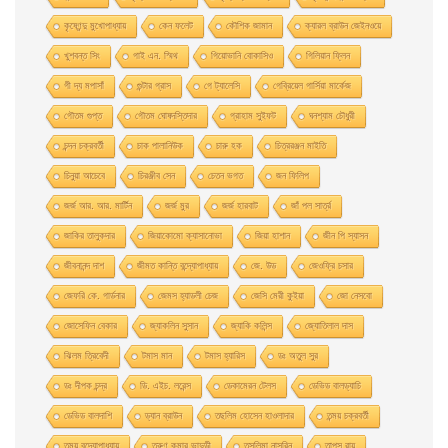
কৃষ্ণেন্দু মুখোপাধ্যায়
কেন ফলেট
কৌশিক জামান
ক্যারল ব্রাউন জেইনওয়ে
খুশবন্ত সিং
গাই এন. স্মিথ
গিয়ােভানি বােকাসিও
গিলিয়ান ফ্লিন
গী দ্য মপাসাঁ
গুন্টার গ্রাস
গে ট্যালেসি
গেব্রিয়েল গার্সিয়া মার্কেজ
গৌতম গুপ্ত
গৌতম ঘোষদস্তিদার
গ্রাহাম সুইফট
ঘনশ্যাম চৌধুরী
চন্দন চক্রবর্তী
চাক পালানিউক
চারু হক
চিত্ররঞ্জন মাইতি
চিনুয়া আচেবে
চিরঞ্জীব সেন
চেতন ভগত
জন ফিলিপ
জর্জ আর. আর. মার্টিন
জর্জ মুর
জর্জ হারবাট
জাঁ পল সার্ত্র
জাকির তালুকদার
জিয়াকোমাে ক্যাসানােভা
জিয়া হাশান
জীন পি স্যাসন
জীবনানন্দ দাশ
জীমত কান্তি বন্দ্যোপাধ্যায়
জে. উড
জেওফ্রি চসার
জেফরি কে. গার্ডনার
জেমস হ্যাডলী চেজ
জেসি মেরী কুইয়া
জো নেসবো
জোসেফিন বেকার
জ্যাকলিন সুসান
জ্যাকি কলিন্স
জ্যোতিলাল দাস
ঝিলম ত্রিবেদী
টমাস মান
টমাস হ্যারিস
ডঃ অতুল সুর
ডঃ দীপক চন্দ্র
ডি. এইচ. লরেন্স
ডেকামেরন টেলস
ডেভিড বালড্যাচি
ডেভিড বালদাশি
ড্যান ব্রাউন
তছলিম হোসেন হাওলাদার
তন্ময় চক্রবর্তী
তন্ময় বন্দ্যোপাধ্যায়
তরুণ কুমার ভাদুড়ী
তসলিমা নাসরিন
তাপস রায়