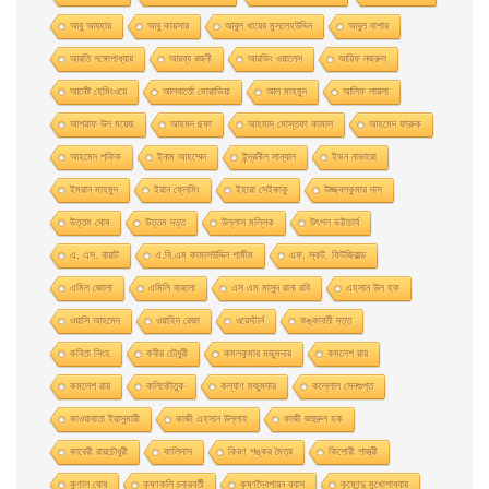
আবু আযহার
আবু কায়সার
আবুল খায়ের মুসলেহউদ্দিন
আবুল বাশার
আরতি গঙ্গোপাধ্যায়
আরব্য রজনী
আরভিং ওয়ালেস
আরিফ নজরুল
আর্নেষ্ট হেমিংওয়ে
আলবার্তো মােরাভিয়া
আল মাহমুদ
আলিফ লায়লা
আশরাফ উল ময়েজ
আহমদ ছফা
আহমাদ মোস্তফা কামাল
আহমেদ ফারুক
আহমেদ শফিক
ইনাম আহম্মেদ
ইন্দ্রনীল সান্যাল
ইভন নাভারাে
ইমরান মাহমুদ
ইয়ান ফ্লেমিং
ইহারা সেইকাকু
উজ্জ্বলকুমার দাস
উত্তম ঘােষ
উত্তম দত্ত
উল্লাস মল্লিক
উৎপল ভট্টাচার্য
এ. এস. বায়াট
এ.বি.এম কামালউদ্দিন শামীম
এফ. স্কট. ফিটজিরাল্ড
এমিল জোলা
এমিলি বারলো
এস এম মাসুদ রানা রবি
এহসান উল হক
ওয়াসি আহমেদ
ওয়াহিদ রেজা
ওয়েস্টার্ন
কঙ্কাবতী দত্ত
কবিতা সিংহ
কবীর চৌধুরী
কমলকুমার মজুমদার
কমলেশ রায়
কমলেশ রায়
কলিকৌতুক
কল্যাণ মজুমদার
কল্লোল সেনগুপ্ত
কাওয়াবাতা ইয়াসুমারী
কাজী এহসান উল্লাহ
কাজী জহুরুল হক
কাবেরী রায়চৌধুরী
কালিদাস
কিরণ শঙ্কর মৈত্র
কিশোরী শাস্ত্রী
কুণাল ঘোষ
কৃষ্ণকলি চক্রবর্তী
কৃষ্ণদ্বৈপায়ন ব্যাস
কৃষ্ণেন্দু মুখােপাধ্যায়