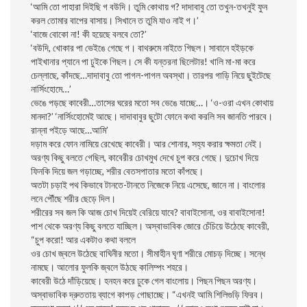
‘আমি তাে পাহারা দিইছি গ বউদি। তুমি কোথায় গ? দাদাবাবু তাে তখুন-তখনুই ফুন
করল তােমার বাপের বাসায়। সিখানে ত তুমি যাও নাই গ।’
‘বাজে বােকো না! কী হয়েছে বলবে তাে?’
‘বউদি, খােকার পা ভেইঙে গেছে গ। বাথরুমে নাইতে গিছল। সাবানে হইড়কে
পাইখানার প্যানে পা ঢুইকে গিছল। সে কী যন্তরনা ছিলেটার! খালি মা-মা করে
চেল্লাছে, কাঁদছে…দাদাবাবু তাে পাগল-পাগল অবস্থা। তারপর গাড়ি নিয়ে ছুইটেছে
নার্সিংহােমে…’
ভেঙে পড়ছে কাবেরী…তাসের ঘরের মতাে সব ভেঙে যাচ্ছে…। ‘ও-ওরা এখন কোথায়
মানদা?’ ‘নার্সিংহােমেই আছে। দাদাবাবুর ছুটো ফোনে কথা করলি সব জানতি পারবে।
রান্না পইড়ে আছে…আমি’
দড়াম করে ফোন নামিয়ে রেখেছে কাবেরী। আর শােনার, সহ্য করার ক্ষমতা নেই।
অরণ্য কিছু বলতে গেছিল, কাবেরীর চোখমুখ দেখে চুপ করে গেছে। দুচোখ দিয়ে
ফিনকি দিয়ে জল গড়াচ্ছে, শরীর বেতসপাতার মতাে কাঁপছে।
অতটা চড়াই পথ কিভাবে টানতে-টানতে নিজেকে নিয়ে এসেছে, জানে না। বাংলাের
লনে পৌঁছে শরীর ছেড়ে দিল।
শরীরের সব জল কি আজ চোখ দিয়েই বেরিয়ে যাবে? বাবাইসােনা, ওর বাবাইসােনা!
পাশ থেকে অরণ্য কিছু বলতে যাচ্ছিল। অস্বাভাবিক জোরে চেঁচিয়ে উঠেছে কাবেরী,
“চুপ করাে! আর একটাও কথা বললে
ওর চোখ জ্বলে উঠেছে বাঘিনীর মতাে। সীমাহীন ঘৃণা শরীরে মােচড় দিচ্ছে। সন্ধে
নামছে। আলাের ফুলকি জ্বলে উঠছে কালিম্পং শহরে।
কাবেরী উঠে দাঁড়িয়েছে। হনহন করে ঢুকে গেল বাংলােয়। পিছন পিছন অরণ্য।
অস্বাভাবিক দ্রুততায় ব্যাগে কাপড় গােছাচ্ছে। “এখনই আমি শিলিগুড়ি ফিরব।