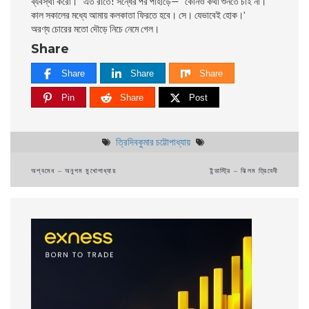
ব্যবস্থা করাে।’ ‘এত রাতে! সন্ধের পর পাহাড়ে—’ ‘কোনও কথা শুনতে চাই না।
কাল সকালের মধ্যে আমায় কলকাতা ফিরতে হবে। সে। যেভাবেই হােক।’
অরণ্য চোরের মতাে দৌড়ে নিচে নেমে গেল।
Share
Share
Share
Share
Pin
Share
Post
ত্রিদিবকুমার চট্টোপাধ্যায়
Post
অশ্বমেধ – অনুপম মুখোপাধ্যায়
ইন্ডাস্ট্রি – ঝিলম ত্রিবেদী
navigation