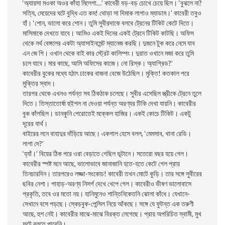
‘অ্যায়সা মওকা অওর কাঁহা মিলেগা…’ কাবেরী বড়-বড় চোখে চেয়ে ছিল। ‘বুঝলে না?
সত্যি, মেয়েদের ঘটে বুদ্ধি এত কম! থােড়া সা দিমাক লাগাও ম্যাডাম।’ কাবেরী তবুও
হাঁ। ‘শােন, ভালাে করে শােন। তুমি সুবীরদাকে বলবে ট্রেনের টিকিট কেটে দিতে।
মাসিমাকে দেখতে যাবে। আমিও একই দিনের একই ট্রেনে টিকিট কাটছি। অফিস
থেকে নর্থ বেঙ্গলের একটা অ্যাসাইনমেন্ট ম্যানেজ করছি। দুজনে টুক করে নেমে যাব
এন জে পি। ওখান থেকে বাই কার স্ট্রেট কালিম্পং। দুরাত ওখানে মজা করে তুমি
চলে যাবে। মার কাছে, আমি অফিসের কাজে। নাে রিস্ক। অ্যাগ্রিড?’
কাবেরীর বুকের মধ্যে হঠাৎ ঢাকের বাজনা বেজে উঠেছিল। মুক্তি! কতকাল পরে
মুক্তির স্বাদ।
তারপর থেকে এখনও পর্যন্ত সব ঠিকঠাক চলেছে। সুবীর এসেছিল স্ত্রীকে ট্রেনে তুলে
দিতে। তিস্তাতাের্ষা হুইশল না দেওয়া পর্যন্ত অরণ্যর টিকি দেখা যায়নি। কাবেরীর
বুক কাঁপছিল। ডানকুনি পেরােতেই মক্কেল হাজির। একই কোচে টিকিট। একটু
দূরের বার্থ।
বাইরের লনে বাহাদুর দাঁড়িয়ে আছে। একগাল হেসে বলল, ‘মেমসাব, খানা রেডি।
লাগা দে?’
‘হ্যাঁ।’ বিয়ের ঠিক পরে ওরা বেড়াতে গেছিল ভূটানে। সতেরাে বছর হয়ে গেল।
কাবেরীর স্পষ্ট মনে আছে, ভালােভাবে জানাজানি হতে-হতে কেটে গেল প্রায়
তিনচারদিন। তারপরেও লজ্জা-সংকোচ! কাবেরী তখন মােটে কুড়ি। তার সঙ্গে সুবীরের
ছবির নেশা। পাহাড়-অরণ্য নিসর্গ দেখে খেপে গেল। কাবেরীও ভীষণ ভালােবাসে
প্রকৃতি, তবে ওর মতাে নয়। হানিমুনেও শান্তিনিকেতনি ঝােলা কাঁধে। যেখানে-
সেখানে বসে পড়ছে। স্কেচবুক-পেন্সিল নিয়ে আঁকছে। সঙ্গে যে ফুটন্ত এক তরুণী
আছে, হুশ নেই। কাবেরীর মাঝে-মাঝে বিরক্ত লেগেছে। প্রায় অপরিচিত স্বামী, মুখ
ফুটে বলতে পারেনি।