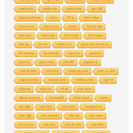
ফারজানা রাইসা
ফেরদৌস আলম
ফ্রানৎস কাফকা
বকুল চৌধুরী
বঙ্কিমচন্দ্র চট্টোপাধ্যায়
বাইবেল
বানী বসু
বার্নহার্ড শেলিঙ্ক
বাসুদেব দাশগুপ্ত
বাসুবেদ মালাকর
বাৎস্যায়ন
বিনতা রায় চৌধুরী
বিনোদ ঘোষাল
বিপ্রদাশ বড়ুয়া
বিপ্লব চক্রবর্তী
বিপ্লব মজুমদার
বিবেক কুন্ডু
বিমল কর
বিশ্বজিৎ পাণ্ডা
বিশ্বের শ্রেষ্ঠ আদি-রসের গল্প
বীথি চট্টোপাধ্যায়
বীরু চট্টোপাধ্যায়
বীরেন্দ্র দত্ত
বুদ্ধদেব গুহ
বুদ্ধদেব বসু
বুদ্ধদেব হালদার
ব্যারি মার্টিন
ব্রজেন্দ্রনাথ ধর
ভগবান শ্রী রজনীশ
ভগীরথ মিশ্র
ভারতচন্দ্র রায় গুণাকর
ভারতী এস. প্রধান
ভুবনচন্দ্র মুখোপাধ্যায়
ভৈরবপ্রসাদ হালদার
ভ্লাদিমির নাবোকভ
মঞ্জুলা শর্মা
মণীন্দ্র গুপ্ত
মণীন্দ্র দত্ত
মতি নন্দী
মনসুর আহমেদ
মনীন্দ্রনাথ বন্দ্যোপাধ্যায়
মলয় রায়চৌধুরী
মল্লিকা সেনগুপ্ত
মহাভারত
মহুয়া চৌধুরী
মহুয়া মল্লিক
মাইক স্কিনার
মাকসুদুজ্জামান খান
মানিক চৌধুরী
মানিক বন্দ্যোপাধ্যায়
মারিও পুজো
মারুফ কামরুল
মার্থা এম'কেন্না
মাসুদ মাহমুদ
মাহবুব-উল আলম
মাহবুব লীলেন