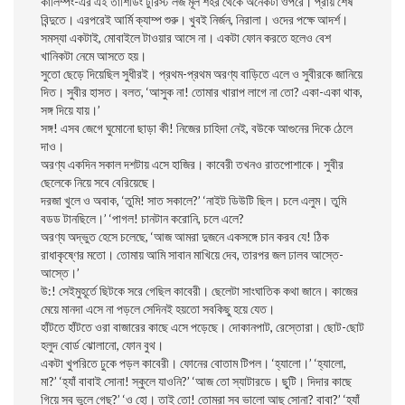
কালিম্পং-এর এই তাশিডিং টুরিস্ট লজ মূল শহর থেকে অনেকটা ওপরে। প্রায় শেষ
বিন্দুতে। এরপরেই আর্মি ক্যাম্প শুরু। খুবই নির্জন, নিরালা। ওদের পক্ষে আদর্শ।
সমস্যা একটাই, মােবাইলে টাওয়ার আসে না। একটা ফোন করতে হলেও বেশ
খানিকটা নেমে আসতে হয়।
সুতাে ছেড়ে দিয়েছিল সুধীরই। প্রথম-প্রথম অরণ্য বাড়িতে এলে ও সুবীরকে জানিয়ে
দিত। সুবীর হাসত। বলত, ‘আসুক না! তােমার খারাপ লাগে না তাে? একা-একা থাক,
সঙ্গ দিয়ে যায়।’
সঙ্গ! এসব জেগে ঘুমােনাে ছাড়া কী! নিজের চাহিদা নেই, বউকে আগুনের দিকে ঠেলে
দাও।
অরণ্য একদিন সকাল দশটায় এসে হাজির। কাবেরী তখনও রাতপােশাকে। সুবীর
ছেলেকে নিয়ে সবে বেরিয়েছে।
দরজা খুলে ও অবাক, ‘তুমি! সাত সকালে?’ ‘নাইট ডিউটি ছিল। চলে এলুম। তুমি
বডড টানছিলে।’ ‘পাগল! চানটান করােনি, চলে এলে?
অরণ্য অদ্ভুত হেসে চলেছে, ‘আজ আমরা দুজনে একসঙ্গে চান করব যে! ঠিক
রাধাকৃষ্ণের মতাে। তােমায় আমি সাবান মাখিয়ে দেব, তারপর জল ঢালব আস্তে-
আস্তে।’
উ:! সেইমুহূর্তে ছিটকে সরে গেছিল কাবেরী। ছেলেটা সাংঘাতিক কথা জানে। কাজের
মেয়ে মানদা এসে না পড়লে সেদিনই হয়তাে সবকিছু হয়ে যেত।
হাঁটতে হাঁটতে ওরা বাজারের কাছে এসে পড়েছে। দোকানপাট, রেস্তোরা। ছােট-ছােট
হলুদ বাের্ড ঝােলানাে, ফোন বুথ।
একটা খুপরিতে ঢুকে পড়ল কাবেরী। ফোনের বােতাম টিপল। ‘হ্যালাে।’ ‘হ্যালাে,
মা?’ ‘হ্যাঁ বাবাই সােনা! স্কুলে যাওনি?’ ‘আজ তাে স্যাটারডে। ছুটি। দিদার কাছে
গিয়ে সব ভুলে গেছ?’ ‘ও হাে। তাই তাে! তােমরা সব ভালাে আছ সােনা? বাবা?’ ‘হ্যাঁ