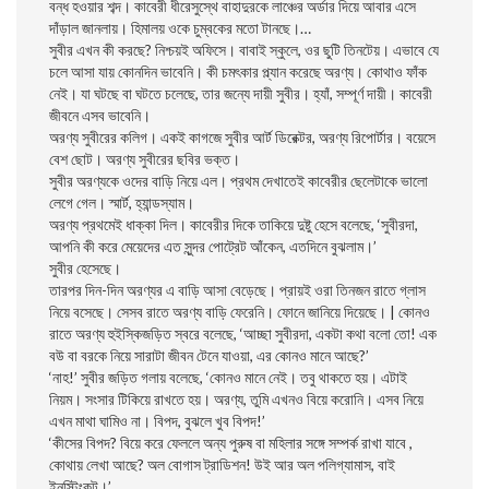
বন্ধ হওয়ার শব্দ। কাবেরী ধীরেসুস্থে বাহাদুরকে লাঞ্চের অর্ডার দিয়ে আবার এসে
দাঁড়াল জানলায়। হিমালয় ওকে চুম্বকের মতাে টানছে।…
সুবীর এখন কী করছে? নিশ্চয়ই অফিসে। বাবাই স্কুলে, ওর ছুটি তিনটেয়। এভাবে যে
চলে আসা যায় কোনদিন ভাবেনি। কী চমৎকার প্ল্যান করেছে অরণ্য। কোথাও ফাঁক
নেই। যা ঘটছে বা ঘটতে চলেছে, তার জন্যে দায়ী সুবীর। হ্যাঁ, সম্পূর্ণ দায়ী। কাবেরী
জীবনে এসব ভাবেনি।
অরণ্য সুবীরের কলিগ। একই কাগজে সুবীর আর্ট ডিরেক্টর, অরণ্য রিপাের্টার। বয়েসে
বেশ ছােট। অরণ্য সুবীরের ছবির ভক্ত।
সুবীর অরণ্যকে ওদের বাড়ি নিয়ে এল। প্রথম দেখাতেই কাবেরীর ছেলেটাকে ভালাে
লেগে গেল। স্মার্ট, হ্যান্ডস্যাম।
অরণ্য প্রথমেই ধাক্কা দিল। কাবেরীর দিকে তাকিয়ে দুষ্টু হেসে বলেছে, ‘সুবীরদা,
আপনি কী করে মেয়েদের এত সুন্দর পােট্রেট আঁকেন, এতদিনে বুঝলাম।’
সুবীর হেসেছে।
তারপর দিন-দিন অরণ্যর এ বাড়ি আসা বেড়েছে। প্রায়ই ওরা তিনজন রাতে গ্লাস
নিয়ে বসেছে। সেসব রাতে অরণ্য বাড়ি ফেরেনি। ফোনে জানিয়ে দিয়েছে। | কোনও
রাতে অরণ্য হুইস্কিজড়িত স্বরে বলেছে, ‘আচ্ছা সুবীরদা, একটা কথা বলাে তাে! এক
বউ বা বরকে নিয়ে সারাটা জীবন টেনে যাওয়া, এর কোনও মানে আছে?’
‘নাহ!’ সুবীর জড়িত গলায় বলেছে, ‘কোনও মানে নেই। তবু থাকতে হয়। এটাই
নিয়ম। সংসার টিকিয়ে রাখতে হয়। অরণ্য, তুমি এখনও বিয়ে করােনি। এসব নিয়ে
এখন মাথা ঘামিও না। বিপদ, বুঝলে খুব বিপদ!’
‘কীসের বিপদ? বিয়ে করে ফেললে অন্য পুরুষ বা মহিলার সঙ্গে সম্পর্ক রাখা যাবে ,
কোথায় লেখা আছে? অল বােগাস ট্রাডিশন! উই আর অল পলিগ্যামাস, বাই
ইনস্টিংকট।’