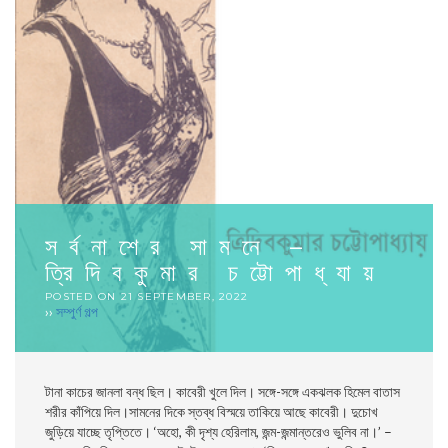
সর্বনাশের সামনে –
ত্রিদিবকুমার চট্টোপাধ্যায়
POSTED ON
21 SEPTEMBER, 2022
››
সম্পুর্ণ গল্প
টানা কাচের জানলা বন্ধ ছিল। কাবেরী খুলে দিল। সঙ্গে-সঙ্গে একঝলক হিমেল বাতাস
শরীর কাঁপিয়ে দিল।সামনের দিকে স্তব্ধ বিস্ময়ে তাকিয়ে আছে কাবেরী। দুচোখ
জুড়িয়ে যাচ্ছে তৃপ্তিতে। ‘অহাে, কী দৃশ্য হেরিলাম, জন্ম-জন্মান্তরেও ভুলিব না।’ –