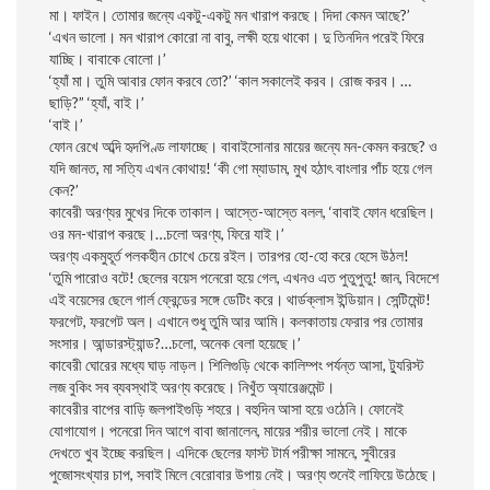
মা। ফাইন। তােমার জন্যে একটু-একটু মন খারাপ করছে। দিদা কেমন আছে?’
‘এখন ভালাে। মন খারাপ কোরাে না বাবু, লক্ষী হয়ে থাকো। দু তিনদিন পরেই ফিরে
যাচ্ছি। বাবাকে বােলাে।’
‘হ্যাঁ মা। তুমি আবার ফোন করবে তাে?’ ‘কাল সকালেই করব। রােজ করব। …
ছাড়ি?” ‘হ্যাঁ, বাই।’
‘বাই।’
ফোন রেখে অব্দি হৃদপিণ্ড লাফাচ্ছে। বাবাইসােনার মায়ের জন্যে মন-কেমন করছে? ও
যদি জানত, মা সত্যি এখন কোথায়! ‘কী গাে ম্যাডাম, মুখ হঠাৎ বাংলার পাঁচ হয়ে গেল
কেন?’
কাবেরী অরণ্যর মুখের দিকে তাকাল। আস্তে-আস্তে বলল, ‘বাবাই ফোন ধরেছিল।
ওর মন-খারাপ করছে।…চলাে অরণ্য, ফিরে যাই।’
অরণ্য একমুহূর্ত পলকহীন চোখে চেয়ে রইল। তারপর হাে-হাে করে হেসে উঠল!
‘তুমি পারােও বটে! ছেলের বয়েস পনেরাে হয়ে গেল, এখনও এত পুতুপুতু! জান, বিদেশে
এই বয়েসের ছেলে গার্ল ফ্রেন্ডের সঙ্গে ডেটিং করে। থার্ডক্লাস ইন্ডিয়ান। সেন্টিমেন্ট!
ফরগেট, ফরগেট অল। এখানে শুধু তুমি আর আমি। কলকাতায় ফেরার পর তােমার
সংসার। আন্ডারস্ট্যান্ড?…চলাে, অনেক বেলা হয়েছে।’
কাবেরী ঘােরের মধ্যে ঘাড় নাড়ল। শিলিগুড়ি থেকে কালিম্পং পর্যন্ত আসা, ট্যুরিস্ট
লজ বুকিং সব ব্যবস্থাই অরণ্য করেছে। নিখুঁত অ্যারেঞ্জমেন্ট।
কাবেরীর বাপের বাড়ি জলপাইগুড়ি শহরে। বহুদিন আসা হয়ে ওঠেনি। ফোনেই
যােগাযােগ। পনেরাে দিন আগে বাবা জানালেন, মায়ের শরীর ভালাে নেই। মাকে
দেখতে খুব ইচ্ছে করছিল। এদিকে ছেলের ফাস্ট টার্ম পরীক্ষা সামনে, সুবীরের
পুজোসংখ্যার চাপ, সবাই মিলে বেরােবার উপায় নেই। অরণ্য শুনেই লাফিয়ে উঠেছে।