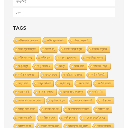
সম্পুর্ণ বই
১৮+
TAGS
অচিন্ত্যকুমার সেনগুপ্ত
অতীন বন্দ্যোপাধ্যায়
অদ্বৈত মল্লবর্মণ
অনরে দ্য বালজ্যাক
অনিতা বসু
অনির্বাণ বন্দ্যোপাধ্যায়
অনিলেন্দু চক্রবর্তী
অনীশ দাস অপু
অনীশ দেব
অনুপম মুখোপাধ্যায়
অপরাজিতা সরকার
অপু চৌধুরী
অপু রােজারিও
অবধূত
অবনী সাহা
অভিজিৎ চৌধুরী
অভীক মুখোপাধ্যায়
অমরেন্দ্র দাস
অমিতাভ দাশগুপ্ত
অমীশ ত্রিপাঠি
অমৃত সাহা
অরবিন্দ আডিগা
অরিন্দম বসু
অর্ণব সাহা
অর্পিতা সরকার
অলোক বারী
অশােক দাশগুপ্ত
অশোককুমার সেনগুপ্ত
অ্যানীস নীন
অ্যাম্পায়ার অব দ্য মােঘল
অ্যালিস সিবােন্ড
অ্যালেক্স রাদারফোর্ড
আঁদ্রে জিদ
আইয়ুব আল আমিন
আখতার-উন-নবী
আখতারুজ্জামান ইলিয়াস
আনাইস নিন
আনাতােল ফ্রাঁস
আনিছুর রহমান
আনিসুল হক
আনোয়ার হোসেইন মঞ্জু
আন্দালিব রাশদী
আবদুল মান্নান সৈয়দ
আবদুল্লাহ আবু সায়ীদ
আবিদ আনোয়ার