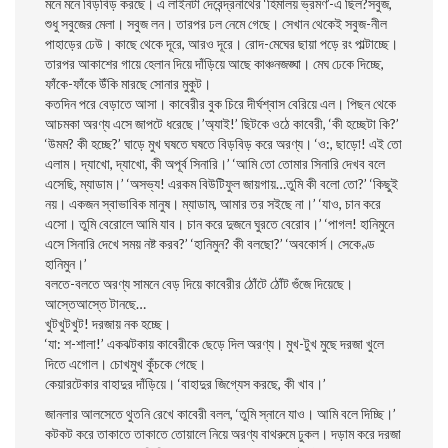
মনে মনে বিড়বিড় করছে। এ লাইনটা দেবেন্দ্রনাথের ‘হিমালয় ভ্রমণ’-এ ছিল?সবুজ,
শুধু সবুজের মেলা। সবুজ লন। তারপর ঢল নেমে গেছে। সেখান থেকেই সবুজ-নীল
পাহাড়ের ঢেউ। কাছে থেকে দূরে, আরও দূরে। রােদ-মেঘের ছায়া পড়ে রং পাল্টাচ্ছে।
তারপর আকাশের গায়ে হেলান দিয়ে দাঁড়িয়ে আছে কাঞ্চনজঙ্ঘা। মেঘ ঢেকে দিচ্ছে,
ফাঁকে-ফাঁকে উঁকি মারছে সােনার মুকুট।
কতদিন পরে বেড়াতে আসা। কাবেরীর বুক চিরে দীর্ঘশ্বাস বেরিয়ে এল। পিছন থেকে
আচমকা অরণ্য এসে জাপটে ধরেছে।’অ্যাই!’ ছিটকে ওঠে কাবেরী, ‘কী হচ্ছেটা কি?’
‘উমম? কী হচ্ছে?’ ঘাড়ে মুখ ঘষতে ঘষতে বিড়বিড় করে অরণ্য। ‘ও:, ছাড়াে! এই তাে
এলাম। দ্যাখাে, দ্যাখাে, কী অপূর্ব সিনারি।’ ‘আমি তাে তােমার সিনারি দেখব বলে
এসেছি, ম্যাডাম।’ ‘অসভ্য! এরকম বিউটিফুল জায়গায়…তুমি কী বলাে তাে?’ ‘কিছুই
নয়। একজন স্বাভাবিক মানুষ। ম্যাডাম, আমার তর সইছে না।’ ‘যাও, চান করে
এসাে। তুমি বেরােলে আমি যাব। চান করে দুজনে ঘুরতে বেরােব।’ ‘পাগল! হানিমুনে
এসে সিনারি দেখে সময় নষ্ট করব?’ ‘হানিমুন? কী বলছাে?’ ‘অবকোর্স। সেকেণ্ড
হানিমুন।’
বলতে-বলতে অরণ্য সামনে বেড় দিয়ে কাবেরীর ঠোঁটে ঠোঁট গুঁজে দিয়েছে।
আস্তেআস্তে টানছে…
খুটখুটখুট! দরজায় নক হচ্ছে।
‘যা: শ-শালা!’ একঝটকায় কাবেরীকে ছেড়ে দিল অরণ্য। মুখ-টুখ মুছে দরজা খুলে
দিতে এগােল। চোখমুখ কুঁচকে গেছে।
কেয়ারটেকার বাহাদুর দাঁড়িয়ে। ‘বাহাদুর জিগ্যেস করছে, কী খাব।’
জানলার আলসেতে থুতনি রেখে কাবেরী বলল, ‘তুমি স্নানে যাও। আমি বলে দিচ্ছি।’
কটকট করে তাকাতে তাকাতে তােয়ালে নিয়ে অরণ্য বাথরুমে ঢুকল। দড়াম করে দরজা