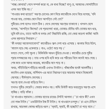
‘পাচ্ছ কোথায়? পেলে সম্পর্ক করাে না, কে বাধা দিচ্ছে? বাপু হে, আমাদের সােসাইটিতে
এসব অত ইজি নয়।’
‘পাওয়ার কথা ছাড়াে!’ অরণ্য চোখের কোণ দিয়ে কাবেরীকে দেখে নিয়ে বলেছে, ‘যদি
পাওয়া যায়, তােমার মেনে নিতে আপত্তি নেই তাে?’
সুবীরের নেশা হলেও তালে ঠিক। দেখে ফেলেছে অরণ্যর তাকানাে। খলখল হেসে
বলেছে, ‘আপত্তি কিসের? নাে প্রবলেম! ধরাে, তােমার বৌদির যদি তােমায় মনে ধরে,
তুমি যদি চাও, তাতে আমি না বলার কে? মিয়াবিবি রাজি, তাে কেয়া করেগা কাজি! আমি
এসব ব্যাপারে লিবারাল।’
‘কী বলছাে আবােলতাবােল?’ কাবেরীরও অল্প নেশা ধরে এসেছে। ঝংকার দিয়ে উঠল,
‘মাতাল হয়ে গেছ একেবারে। নাও, ওঠো! শুয়ে পড়।’
বলতে গেলে, সেই সূচনা। ধিকিধিকি আগুন খুঁচিয়ে দেওয়া। কাবেরীর চেয়ে সুবীর
প্রায় দশবছরের বড়। তার ওপর ছবি-ছবি করে ওর শরীরের খিদে কবেই মরে গেছে।
শেষ কবে ওকে আদর করেছে, কাবেরীর মনে পড়ে না।
অথচ, সাঁইতিরিশে দাঁড়িয়ে কাবেরী এখনও টানটান। খাঁজখোঁজ যথেষ্ট আকর্ষণীয়।
কতদিন এমন হয়েছে, নার্সিসাস-এর মতাে নিরাবরণ হয়ে আয়নার সামনে নিজেকেই
মেপেছে। দীর্ঘশ্বাস ফেলেছে।
অরণ্য হানা দেওয়া বাড়িয়ে দিল।
তখনও সুবীর ফেরেনি। ফেরার কথাও নয়। মর্নিং ডিউটি করে ভরদুপুরে অরণ্য এসে
হাজির। বাড়ি ফাঁকা।
‘চা খাওয়াও ম্যাডাম। তােমার হাতের চায়ের টেস্টই আলাদা।’ ‘চা খাবে কী? এখন
তাে লাঞ্চ টাইম।’ ‘এভরিটাইম ইজ টি টাইম। না খাওয়ালে চললুম।’ চা এনে টেবিলে
রাখছে, আচমকা কোমর জড়িয়ে ধরল। ‘অ্যাই, অ্যাই, কী হচ্ছেটা? চা পড়ে যাবে।’