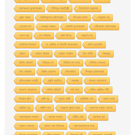
তারাশঙ্কর বন্দ্যোপাধ্যায়
তিমিরেন্দু রায়চৌধুরী
তিলোত্তমা মজুমদার
তুষার সরদার
ত্রিদিবকুমার চট্টোপাধ্যায়
দিলওয়ার হাসান
দেবকুমার বসু
দেবতোষ দাশ
দেবব্রত সরকার
দেবারতি মুখােপাধ্যায়
দেবীপ্রসাদ চট্টোপাধ্যায়
দেবেশ রায়
দেশ পত্রিকা
দ্যনি দিদরো
নবকুমার বসু
নাতালিয়া গিনসবার্গ
না প্রেমিক না বিপ্লবী কাব্যগ্রন্থ
নাবিল মুহতাসিম
নারায়ণ
নারায়ণ চট্টরাজ
নারায়ণ সান্যাল
নিক কার্টার
নিগুরানন্দ
নিমাই ভট্টাচার্য
নির্মলেন্দু গুণ
নির্মাল্য দাশ গুপ্ত
নির্মাল্য সেনগুপ্ত
নিল গেইম্যান
নিয়াজ মোরশেদ
নীললােহিত
নীলাঞ্জন চট্টোপাধ্যায়
নৃসিংহপ্রসাদ ভাদুড়ী
ন্যান্সি ফ্রাইডে
পরশুরাম
পাওলাে কোয়েলহাে
পাওলাে কোয়েলহো
পাপিয়া ভট্টাচার্য
পার্থ দত্ত
পােজিও ব্রাচ্চিও লিনি
পিয়েরে লুইস
পূরবী বসু
পূর্ণেন্দু পত্রী
পৃথ্বীরাজ সেন
প্রচেত গুপ্ত
প্রতিভা বসু
প্রদীপ পাল
প্রফুল্ল কুমার পাত্র
প্রফেসর মকবুল হােসেন
প্রবােধকুমার সান্যাল
প্রবােধ সান্যাল
প্রবীর ঘােষ
প্রশান্ত মৃধা
প্রসাদ সেনগুপ্ত
প্রান্ত ঘোষ দস্তিদার
প্রাপ্তবয়স্কদের জন্য
প্রিতম মুখোপাধ্যায়
প্রিন্স আশরাফ
প্রিয়ব্রত নন্দী
প্ৰণয়কৃষ্ণ গোস্বামী