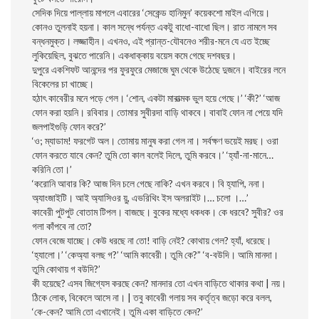
সেদিক দিয়ে পাল্লায় মাপলে এবারের ‘সেকেন্ড হানিমুন’ কয়েকশাে মাইল এগিয়ে।
কোনও তুলনাই হয়না। কাল সন্ধে পর্যন্ত একটু বাধাে-বাধাে ছিল। রাত নামলে সব
বন্ধনমুক্ত। লজ্জাহীন। এখনও, এই প্রান্ত-যৌবনেও শরীর-মনে যে এত ইচ্ছে
লুকিয়েছিল, বুঝতে পারেনি। একধাক্কায় বয়েস কমে গেছে দশবছর।
দুপুরে একশিফট আনন্দের পর ফুরফুরে মেজাজে ঘুম থেকে উঠেছে দুজনে। বাইরের লনে
বিকেলের চা খাচ্ছে।
হঠাৎ কাবেরীর মনে পড়ে গেল। ‘শােন, একটা মারাত্মক ভুল হয়ে গেছে।’ ‘কী?’ ‘আজ
ফোন করা হয়নি। রবিবার। তােমার সুবীরদা বাড়ি থাকবে। বাবাই ফোন না পেয়ে যদি
জলপাইগুড়ি ফোন করে?’
‘ও; ম্যাডাম! ফরগেট অল। তােমায় মানুষ করা গেল না। সর্বক্ষণ ভয়েই মরছ। ওরা
ফোন করতে যাবে কেন? তুমি তাে কাল বলেই দিলে, তুমি করবে।’ ‘হ্যাঁ-না-মানে…
করিনি তাে।’
‘করােনি আবার কি? আজ দিন চলে গেছে নাকি? এখন করবে। বি হ্যাপি, ননা।
অ্যাংজাইটি। আই অ্যাসিওর য়ু, এভরিথিং ইস অলরাইট।… চলাে ।…’
কাবেরী পুটপুট বােতাম টিপল। বাজছে। বুকের মধ্যে ধকধক। কে ধরবে? সুবীর? ওর
গলা কাঁপবে না তাে?
ফোন বেজে যাচ্ছে। কেউ ধরছে না তাে! বাড়ি নেই? কোথায় গেল? হ্যাঁ, ধরেছে।
‘হ্যালাে।’ ‘কেঅ্যা বলছ গ?’ ‘আমি কাবেরী। তুমি কে?” ‘ব-বউদি। আমি মানদা।
তুমি কোথায় গ বউদি?’
কী হয়েছে? এসব জিগ্যেস করছে কেন? মানদার তাে এখন বাড়িতে থাকার কথা | নয়।
ঠিকে লােক, বিকেলে আসে না। | তবু কাবেরী গলায় সব কর্তৃত্ব জড়াে করে বলল,
‘কে-কেন? আমি তাে এখানেই। তুমি একা বাড়িতে কেন?’