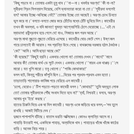
‘কিছু পড়বে না। তােমায় একটা চুমু খাব।’ ‘না—না। খবর্দার অরণ্য!’ ‘কী না-না?
সুধীরদা গ্রিন সিগন্যাল দিয়েছে, বেশি ভ্যানতারা করাে না তাে।’ ‘সুবীরদা বললেই
হল? আমার ইচ্ছে-অনিচ্ছে নেই?’ ‘তােমার ইচ্ছে তাে আছেই। অরণ্য চোখ চিনতে
ভুল করে না।’ বলতে-বলতে জোর করে ঠোঁটের মধ্যে ঠোঁট ডুবিয়ে দিল। কাবেরীর
তখন কী অবস্থা, ও যদি জানত! ঘুমন্ত আগ্নেয়গিরি ঠেলে বেরােচ্ছে।… ‘এই যে
ম্যাডাম! রবীন্দ্রনাথ হয়ে গেলে যে! যাও, গিজারে জল গরম আছে।’
অরণ্য মাথা মুছতে-মুছতে বেরিয়ে এসেছে। কাবেরীর ঘাের কেটে গেল। উষ্ণ জল
গায়ে ঢালতেই কী আরাম। সব শ্রান্তি উবে গেছে। বাথরুমের দরজায় হঠাৎ ঠকঠক।
‘কে?’ ‘আমি। আমি ছাড়া আছে কে?’
‘কী হয়েছে?’ ‘কিছুই হয়নি। একবার খােলাে না! তােমায় দেখব।’ ‘মানে?’ ‘মানে
আবার কী! তােমায় বার্থ-ডে সুটে দেখব। একবার খােলাে।’ ‘মারব এক থাপ্পড়।’ ‘সে
মারাে। যত খুশি মারাে। তবু খােলাে।’ “পাজি কোথাকার!’
বলল বটে, কিন্তু শরীরে কাঁপুনি ছিল।…বিয়ের পর প্রথম-প্রথম এমন হতাে।
তাড়াতাড়ি শালােয়ার-কামিজ পরে বেরিয়ে এল কাবেরী।
‘চলাে, বেরােও।’ টিপ পড়তে-পড়তে কাবেরী বলল। “কোথায়?” ‘তুমি অদ্ভুত লােক
তাে! তােমার সুবীরদাকে পৌঁছ সংবাদ দিতে হবে না?’ ‘হ্যাঁ, নিশ্চয়ই। বলবে, অরণ্য
আমায় খুব ‘ইয়ে’ করছে।’
হাতের চিরুনি দিয়ে এক ঘা দিল কাবেরী। অরণ্য ওকে জড়িয়ে ধরে বলল,—’সব তুলে
রাখছি। আজই মিটিয়ে দেব।’
দুজনে পাশাপাশি হাঁটছে। বাতাস ভরতি অক্সিজেন। কোনও ক্লান্তি আসে না।
পাহাড়ি উতরাই পথ, একদিকে পাহাড়, অন্যদিকে খাদ। পাহাড়ের খাঁজে খাঁজে কাঠের
বাড়ি। অনেক নিচে শহর।