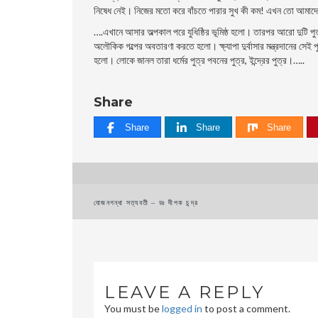
নিষেধ নেই। নিজের মতাে করে বাঁচতে পারার সুখ কী কম! এখন তাে আমাদের
….এখানে আসার অল্পকাল পরে যুধিষ্ঠির ভূমিষ্ঠ হলাে। তারপর আরাে দুটি 
অলৌকিক গল্পের অবতারণা করতে হলাে। ক্ষ্যাপা দুর্বাসার মন্ত্রদানের সেই
হলাে। লােকে জানল তারা ধর্মের পুত্র পবনের পুত্র, ইন্দ্রের পুত্র।…..
Share
Share
Share
Share
Post
যােজনগন্ধা সত্যবতী – ডঃ দীপক চন্দ্র
navigation
LEAVE A REPLY
You must be
logged in
to post a comment.