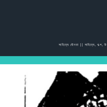
Skip
to
content
সাহিত্যে যৌনতা || সাহিত্যে, গল্প, 