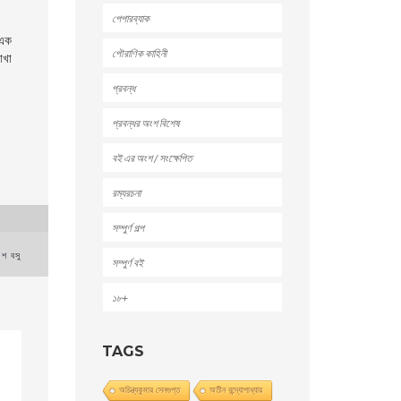
পেপারব্যাক
 এক
পৌরাণিক কাহিনী
াখা
প্রবন্ধ
প্রবন্ধর অংশ বিশেষ
বই এর অংশ / সংক্ষেপিত
রম্যরচনা
সম্পুর্ণ গল্প
েশ বসু
সম্পুর্ণ বই
১৮+
TAGS
অচিন্ত্যকুমার সেনগুপ্ত
অতীন বন্দ্যোপাধ্যায়