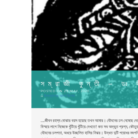
সম্রাজ্ঞী কুন্তী – ডঃ
POSTED ON
29 MAY, 2020
››
উপন্যাসের অংশ বিশেষ
….
জীবন রহস্য বােঝার বয়স হয়েছে তখন আমার। যৌবনের ঢল নেমেছে দেহে। 
বিস্ময়ে লাগে নিজেকে খুঁটিয়ে খুঁটিয়ে দেখতে! কত সব অদ্ভুত প্রশ্ন, কৌতু
যৌবনের চলপতা, অধরে উচ্ছলিত হাসির নিঝর। উদ্ধত দুটি পয়োধর মদগর্ব