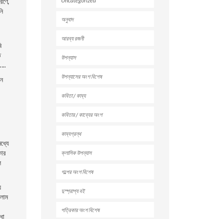
Uncategorized
রণে,
নি
অনুবাদ
আরব্য রজনী
ি
ত
উপন্যাস
…..
উপন্যাসের অংশ বিশেষ
নে
কবিতা / কাব্য
কবিতার / কাব্যের অংশ
কাব্যগ্রন্থ
ধ্যে
কার
ক্লাসিক উপন্যাস
ল
গল্পের অংশ বিশেষ
ে
দুস্প্রাপ্য বই
ললাম
পত্রিকার অংশ বিশেষ
ধা