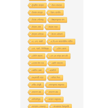
ইন্দ্রনীল সান্যাল
ইভন নাভারাে
ইমরান মাহমুদ
ইয়ান ফ্লেমিং
ইহারা সেইকাকু
উজ্জ্বলকুমার দাস
উত্তম ঘােষ
উত্তম দত্ত
উল্লাস মল্লিক
উৎপল ভট্টাচার্য
এ. এস. বায়াট
এ.বি.এম কামালউদ্দিন শামীম
এফ. স্কট. ফিটজিরাল্ড
এমিল জোলা
এমিলি বারলো
এস এম মাসুদ রানা রবি
এহসান উল হক
ওয়াসি আহমেদ
ওয়াহিদ রেজা
ওয়েস্টার্ন
কঙ্কাবতী দত্ত
কবিতা সিংহ
কবীর চৌধুরী
কমলকুমার মজুমদার
কমলেশ রায়
কমলেশ রায়
কলিকৌতুক
কল্যাণ মজুমদার
কল্লোল সেনগুপ্ত
কাওয়াবাতা ইয়াসুমারী