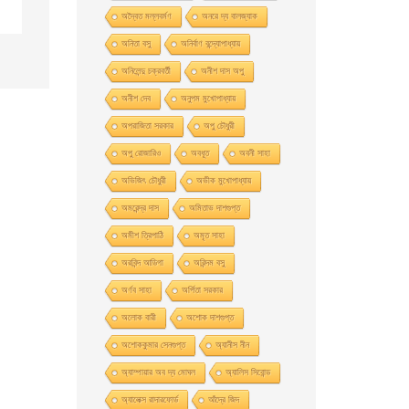
অদ্বৈত মল্লবর্মণ
অনরে দ্য বালজ্যাক
অনিতা বসু
অনির্বাণ বন্দ্যোপাধ্যায়
অনিলেন্দু চক্রবর্তী
অনীশ দাস অপু
অনীশ দেব
অনুপম মুখোপাধ্যায়
অপরাজিতা সরকার
অপু চৌধুরী
অপু রােজারিও
অবধূত
অবনী সাহা
অভিজিৎ চৌধুরী
অভীক মুখোপাধ্যায়
অমরেন্দ্র দাস
অমিতাভ দাশগুপ্ত
অমীশ ত্রিপাঠি
অমৃত সাহা
অরবিন্দ আডিগা
অরিন্দম বসু
অর্ণব সাহা
অর্পিতা সরকার
অলোক বারী
অশােক দাশগুপ্ত
অশোককুমার সেনগুপ্ত
অ্যানীস নীন
অ্যাম্পায়ার অব দ্য মােঘল
অ্যালিস সিবােন্ড
অ্যালেক্স রাদারফোর্ড
আঁদ্রে জিদ