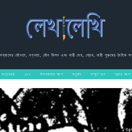
উপন্যাসের যৌনতা, নগ্নতা, যৌন মিলন এবং নারী দেহ, প্রেম, নারী পুরুষের দৈহিক সম
HOME
১৮+
উপন্যাসের অংশ
অনুবাদ
সম্পুর্ণ গল্প
গল্পের অংশ