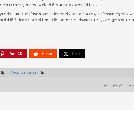
 আর নিজের জন্যে বাঁচা নয়, তােমার পেটে যে এসেছে তার জন্যে বাঁচা।……
পুত্র জন্মাল। এরা সকলেই বিদুরের ছেলে। পাছে সে কথাটা জানাজানি হয়ে যায়, তাই বিদুরকে আড়াল করতে
 পুরনাে গল্পটাই কাজে লাগাতে হলাে। এক অলীক অলৌকিক দেব মাহাত্মের মােড়কে পুত্রদের জন্মরহস্য ঢেকে র
Pin
10
Share
Post
ডঃ দীপক চন্দ্র
মহাভারত
পৃথা – (কালকূট) – সমর