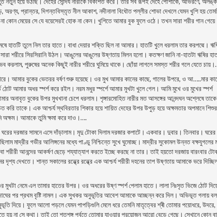
্ত নতুন হয়ে উঠছি। দেহের সৌন্দর্য নারীকে বিকশিত করে। তার সব রূপই দেহে পােশাকে, আভরণে, অলঙ্ক
ড়, অরণ্য, প্রান্তর, দিগন্তবিস্তৃত নীল আকাশ, নদীনালা বিধৌত পল্লীর শােভা দেখলে যেমন খুশি হয় তেম
ল না কোন মেয়ের সে যে বয়েসেরই হােক না কেন। খুশিতে আমার বুক ফুলে ওঠে। তখন সারা শরীর গান গেয়ে
েষে হাতটি তুলে নিল তার হাতে। বাধা দেয়ার শক্তি ছিল না আমার। হাতটি খুলে ধরলাম তার করপদ্মে। ঋষ
ারা শরীরে সিরসিরানি উঠল। আঙুলের আঙুলের উষ্ণতায় মিলন হলাে। কতক্ষণ জানি না-হাতটা ঋষির হা
ব করলাম, পুরুষের অনেক কিছুই নারীর শরীরে ঘুমিয়ে থাকে। ছোঁয়া লাগলে সমস্ত শরীর গলে যেতে চায়।
পারে। আমার বুকের ভেতরর বর্ষণ শুরু হয়েছে। ওর মুখ আমার কানের কাছে, গালের উপরে, ও আ…..মার কা
ঠোট আমার অধর স্পর্শ করে রইল। নরম মধুর স্পর্শে আমার মুখটা খুলে গেল। আমি মুখে ওর মুখের স্পর্শ
র অনাবৃত বুকের উপর মুখখানা চেপে ধরলাম। শৃঙ্গারমােহিত নারীর মত আসঙ্গের আনন্দঘন অশ্লেষে তাকে
প্ররােচিত করি তাকে। এক আশ্চর্য স্থবিরতার শিকার হয়ে শায়িত দেহের উপর উপুড় হয়ে অক্ষমতার অপমানে শিশুর
ি অক্ষম। আমাকে তুমি ক্ষমা করে দাও।….
ুর ঘরের দরজার সামনে এসে দাঁড়ালাম। মৃদু টোকা দিলাম দরজার কপাটে। একবার। দুবার। তিনবার। ঘরের
ম মাদ্রীর গভীর আলিঙ্গনের মধ্যে পাণ্ডু নিশ্চিন্তে সুখে ঘুমােচ্ছ। মাদ্রীর সুকোমল উন্নত বক্ষযুগলের ম
 অথবা শরীরী আনন্দের আকর্ষণ ছেড়ে শয্যাত্যাগ করতে ইচ্ছে করছে না তার। তাই হয়তাে দরজায় বারংবার টো
ুমের দৃশ্য দেখতে। শান্ত সকালের রন্ধ্রে রন্ধ্রে এক আশ্চর্য শরীরী দহনের তাপ উষ্ণতায় আমাকে ভরে দিচ্ছি
মুখটা নেমে এল তামার হাতের উপর। ওর অধরের উষ্ণ স্পর্শ পেলাম হাতে। লালা নিঃসৃত ভিজে ঠোট দিয়
িদাঘের পর প্রথম বৃষ্টি নামল। এক সুখকর অনুভূতির আবেশ আমাকে আচ্ছন্ন করে দিল। অভিভূত গলায় ব
 দিয়ে। ফুলে আলাে পড়লে যেমন পাপড়িগুলি মেলে ধরে তেমনি মাতৃত্বের শ্ৰী তােমার পয়ােধরে, উদরে,
ে হয় না সে কথা। তাই তাে শতশৃঙ্গ পর্বতে তােমার যাওয়ার প্রয়ােজন আরাে বেড়ে গেছে। সেখানে কোন বা