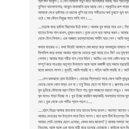
প্রাণমন আকুল। এ যেন নিজেকে নতুন করে আবিষ্কার করছি আর প্রতিমুহূর
খুশিতে ভালােলাগায়, আনন্দে মাখামাখি হয়ে আছে যেন। প্রকৃতির রূপ পাহা
আমাকে দেখে দুর্বাসার যে ধরনের খুশি হয় তার গভীরতর অর্থ বুঝতে ভুল হ
ওঠে। মম যৌবন নিকুঞ্জ গাহে পাখি গান।…..
….তড়াক করে দুর্বাসা বিছানায় উঠে বসল। আমার খুব কাছে সরে এল। নিম
হাতের উপর গাল রাখল, চুম্বন করল। বুকে চেপে ধরে আদর করল। আমার স
থেকে টেনে নিলাম। এক অজ্ঞাত রহস্যলােকের পর্দাটা সরে গেল। আমি অনুভ
কথায় যাদুকর ও। কথা দিয়েই আকাশে মেঘ জড়াে করে অলকানন্দ নামাতে 
ফিসফিস করে বলছে আমার প্রাণের ভেতরে সুধা আছে চাও কি? ওর তৃষ্ণার্ত 
পেলাম। আমার সারা শরীর গান গেয়ে উঠল। আমিও ওর গলা বেষ্টন করে আমা
সম্পূর্ণ করে পাওয়ার অতৃপ্ত উল্লাসে অঙ্গে অঙ্গে অঙ্গাঙ্গী হয়ে সঙ্গমে 
মতাে কাদতে লাগল। কুন্তী, আমি পারছি না। সত্যি আমি পারছি না। আম
…..বেশ ঝকঝকে রােদ উঠেছিল। ভােরের স্নিগ্ধতা গায়ে মেখে আমি পান্ড
ভেতর থেকে কোন সাড়া এল না। তবু ফিরে যেতে পা উঠল না। কল্পনায় দেখছিলা
মুখ ডুবিয়ে যৌবনের ঘ্রাণ নিতে নিতে গাঢ় ঘুমে আচ্ছন্ন হয়তাে পাড়ুও।
শব্দ শুনেও সাড়া দিচ্ছে না। খুব ইচ্ছে করছিল জড়াজড়ি অবস্থায় তাদের ঘ
যেন। বুক থেকে এক গভীর শ্বাস পড়ল।….
…..হঠাৎ বিদুর আমার হাতখানা তার হাতের উপর রাখল। আস্তে আস্তে ওর 
আমার ভেতরের সব উত্তাপ শুষে নিতে লাগল। মনে হলাে দীর্ঘ উত্তপ্ত ন
আমার পেটে তােমার ছেলে এসেছে; কেমন করে জানলে? | আমার সমস্ত অনুভূতি
নিতম্বে, অঙ্গে অঙ্গে এক অন্য নারী করে তুলেছে তােমাকে। কাউকে বলে দিত