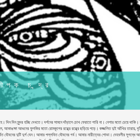
 দীপক চন্দ্র
দিন দিন সুন্দর হচ্ছি দেখতে। দর্পনের সামনে দাঁড়ালে চোখ ফেরাতে পারি না। নেশার মতাে চেয়ে থাকি। 
হল, আকাঙক্ষা আগুনের ফুলকির মতাে রােমকূপের রন্ধ্রে রন্ধ্রে ছড়িয়ে পড়ে। কজ্জলিত দুই আঁখির তারায়, দৃষ্
িত যৌবনের দুটি দুর্গ যেন। আমার পল্লবিত যৌবনের গর্ব। আমার নারীত্বের শােভা। দেহবলীর সুগন্ধে 