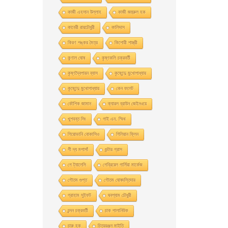
কাজী এহসান উল্লাহ
কাজী জহুরুল হক
কাবেরী রায়চৌধুরী
কালিদাস
কিরণ শঙ্কর মৈত্র
কিশোরী শাস্ত্রী
কুণাল ঘোষ
কৃষ্ণকলি চক্রবর্তী
কৃষ্ণদ্বৈপায়ন ব্যাস
কৃষ্ণেন্দু মুখােপাধ্যায়
কৃষ্ণেন্দু মুখোপাধ্যায়
কেন ফলেট
কৌশিক জামান
ক্যারল ব্রাউন জেইনওয়ে
খুশবন্ত সিং
গাই এন. স্মিথ
গিয়ােভানি বােকাসিও
গিলিয়ান ফ্লিন
গী দ্য মপাসাঁ
গুন্টার গ্রাস
গে ট্যালেসি
গেব্রিয়েল গার্সিয়া মার্কেজ
গৌতম গুপ্ত
গৌতম ঘোষদস্তিদার
গ্রাহাম সুইফট
ঘনশ্যাম চৌধুরী
চন্দন চক্রবর্তী
চাক পালানিউক
চারু হক
চিত্ররঞ্জন মাইতি