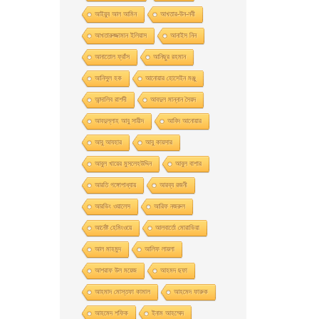
আইয়ুব আল আমিন
আখতার-উন-নবী
আখতারুজ্জামান ইলিয়াস
আনাইস নিন
আনাতােল ফ্রাঁস
আনিছুর রহমান
আনিসুল হক
আনোয়ার হোসেইন মঞ্জু
আন্দালিব রাশদী
আবদুল মান্নান সৈয়দ
আবদুল্লাহ আবু সায়ীদ
আবিদ আনোয়ার
আবু আযহার
আবু কায়সার
আবুল খায়ের মুসলেহউদ্দিন
আবুল বাশার
আরতি গঙ্গোপাধ্যায়
আরব্য রজনী
আরভিং ওয়ালেস
আরিফ নজরুল
আর্নেষ্ট হেমিংওয়ে
আলবার্তো মােরাভিয়া
আল মাহমুদ
আলিফ লায়লা
আশরাফ উল ময়েজ
আহমদ ছফা
আহমাদ মোস্তফা কামাল
আহমেদ ফারুক
আহমেদ শফিক
ইনাম আহম্মেদ