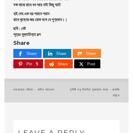
বক্ষ মাঝে রাধে ধন আর নাই কিছু ঘাটে
দুই দেহ এক হয় পরানে পরান
রাধে কৃষ্ণের জয় হোক বলে যে পুণ্যবান।।
ছবি : নেট
সূত্রঃ মুক্তচিন্তা বল্গ
Share
Share
Share
Share
Pin
5
Share
Post
Post
মহাভারতে যৌনতা – শামিম আহমেদ
পৃথিবী শুধু বিবাহিত পুরুষদের জন্য – জ্যাকি
কলিন্স
navigation
LEAVE A REPLY