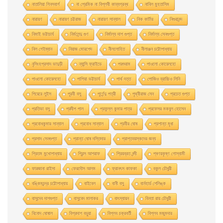
নাতালিয়া গিনসবার্গ
না প্রেমিক না বিপ্লবী কাব্যগ্রন্থ
নাবিল মুহতাসিম
নারায়ণ
নারায়ণ চট্টরাজ
নারায়ণ সান্যাল
নিক কার্টার
নিগুরানন্দ
নিমাই ভট্টাচার্য
নির্মলেন্দু গুণ
নির্মাল্য দাশ গুপ্ত
নির্মাল্য সেনগুপ্ত
নিল গেইম্যান
নিয়াজ মোরশেদ
নীললােহিত
নীলাঞ্জন চট্টোপাধ্যায়
নৃসিংহপ্রসাদ ভাদুড়ী
ন্যান্সি ফ্রাইডে
পরশুরাম
পাওলাে কোয়েলহাে
পাওলাে কোয়েলহো
পাপিয়া ভট্টাচার্য
পার্থ দত্ত
পােজিও ব্রাচ্চিও লিনি
পিয়েরে লুইস
পূরবী বসু
পূর্ণেন্দু পত্রী
পৃথ্বীরাজ সেন
প্রচেত গুপ্ত
প্রতিভা বসু
প্রদীপ পাল
প্রফুল্ল কুমার পাত্র
প্রফেসর মকবুল হােসেন
প্রবােধকুমার সান্যাল
প্রবােধ সান্যাল
প্রবীর ঘােষ
প্রশান্ত মৃধা
প্রসাদ সেনগুপ্ত
প্রান্ত ঘোষ দস্তিদার
প্রাপ্তবয়স্কদের জন্য
প্রিতম মুখোপাধ্যায়
প্রিন্স আশরাফ
প্রিয়ব্রত নন্দী
প্ৰণয়কৃষ্ণ গোস্বামী
ফারজানা রাইসা
ফেরদৌস আলম
ফ্রানৎস কাফকা
বকুল চৌধুরী
বঙ্কিমচন্দ্র চট্টোপাধ্যায়
বাইবেল
বানী বসু
বার্নহার্ড শেলিঙ্ক
বাসুদেব দাশগুপ্ত
বাসুবেদ মালাকর
বাৎস্যায়ন
বিনতা রায় চৌধুরী
বিনোদ ঘোষাল
বিপ্রদাশ বড়ুয়া
বিপ্লব চক্রবর্তী
বিপ্লব মজুমদার