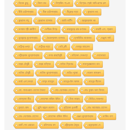
বিবেক কুন্ডু
বিমল কর
বিশ্বজিৎ পাণ্ডা
বিশ্বের শ্রেষ্ঠ আদি-রসের গল্প
বীথি চট্টোপাধ্যায়
বীরু চট্টোপাধ্যায়
বীরেন্দ্র দত্ত
বুদ্ধদেব গুহ
বুদ্ধদেব বসু
বুদ্ধদেব হালদার
ব্যারি মার্টিন
ব্রজেন্দ্রনাথ ধর
ভগবান শ্রী রজনীশ
ভগীরথ মিশ্র
ভারতচন্দ্র রায় গুণাকর
ভারতী এস. প্রধান
ভুবনচন্দ্র মুখোপাধ্যায়
ভৈরবপ্রসাদ হালদার
ভ্লাদিমির নাবোকভ
মঞ্জুলা শর্মা
মণীন্দ্র গুপ্ত
মণীন্দ্র দত্ত
মতি নন্দী
মনসুর আহমেদ
মনীন্দ্রনাথ বন্দ্যোপাধ্যায়
মলয় রায়চৌধুরী
মল্লিকা সেনগুপ্ত
মহাভারত
মহুয়া চৌধুরী
মহুয়া মল্লিক
মাইক স্কিনার
মাকসুদুজ্জামান খান
মানিক চৌধুরী
মানিক বন্দ্যোপাধ্যায়
মারিও পুজো
মারুফ কামরুল
মার্থা এম'কেন্না
মাসুদ মাহমুদ
মাহবুব-উল আলম
মাহবুব লীলেন
মাে. সাখাওয়াত হােসেন সৈকত
মােঃ দেলােয়ার হােসেন
মােঃ ফুয়াদ আল ফিদাহ
মােস্তফা মীর
মােহাম্মদ নাজিম উদ্দিন
মিনা ফারাহ
মিহির সেনগুপ্ত
মুক্তা ঘোষ
মুন্সি আব্দুল রহমান
মৃত্তিকা মুখার্জী
মোঃ আনোয়ার হোসেন
মোঃ দেলোয়ার হােসেন
মোহাম্মদ নাজিম উদ্দিন
রঞ্জন বন্দ্যোপাধ্যায়
রণজিৎ দাশ
রবার্ট পেন ওয়ারেন
রবিশংকর বল
রবীন্দ্রনাথ ঠাকুর
রমেন্দ্রনাথ দে