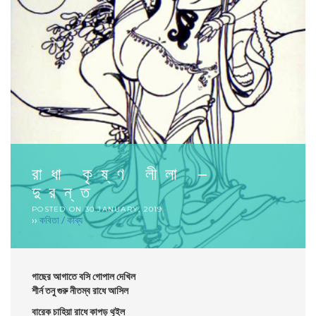
রাধা কৃষ্ণ লীলা –
দুরন্ত
POSTED ON
30 JANUARY, 2019
››
কবিতা / কাব্য
গাছের আগাতে বসি গোপাল দেখিল
শীর্ন তনু গুরু নীতম্ব রাধে আসিল
বারেক চাহিয়া রাধে কাপড় থুইল