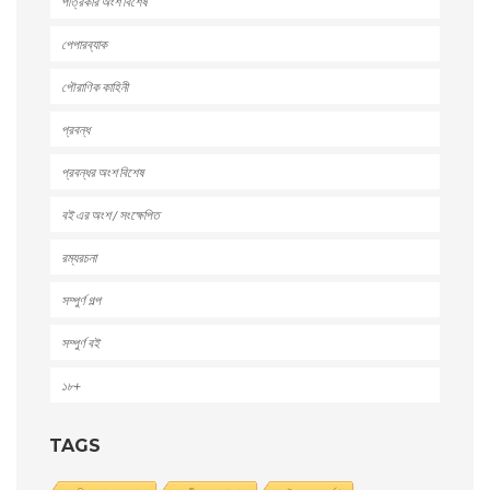
পত্রিকার অংশ বিশেষ
পেপারব্যাক
পৌরাণিক কাহিনী
প্রবন্ধ
প্রবন্ধর অংশ বিশেষ
বই এর অংশ / সংক্ষেপিত
রম্যরচনা
সম্পুর্ণ গল্প
সম্পুর্ণ বই
১৮+
TAGS