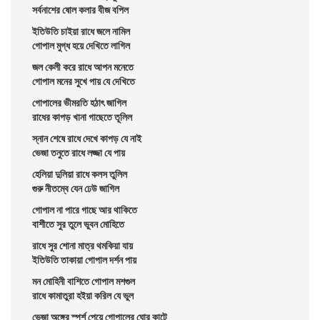
সর্বনাশের ষোল কলার বীজ বপিল
ইতিউতি চাইয়া রাধে জলে নামিল
গোপাল মুগ্ধ হয়ে দেখিতে লাগিল
জল কেলী করে রাধে আপন মনেতে
গোপাল মনের সুখে পায় যে দেখিতে
গোপালের ভীমরতি হঠাৎ জাগিল
রাধের কাপড় খানা গাছেতে তূলিল
স্নান শেষে রাধে দেখে কাপড় যে নাই
ভেজা তনুতে রাধে লজ্জা যে পায়
হেলিয়া দুলিয়া রাধে কলস তুলিল
গুরু নীতম্বে যেন ঢেউ জাগিল
গোপাল না পারে গাছে আর থাকিতে
বাশীতে সুর তুলে ভুবন মোহিতে
রাধে সুর শোনা মাত্র থমকিয়া যায়
ইতিউতি তাকায়া গোপাল দর্শন পায়
মন মোহিনী বাশিতে গোপাল মশগুল
রাধে কামাতুরা হইয়া করিল যে ভুল
ভেজা অঙ্গের স্পর্শ পেয়ে গোপালের ঘোর কাটে