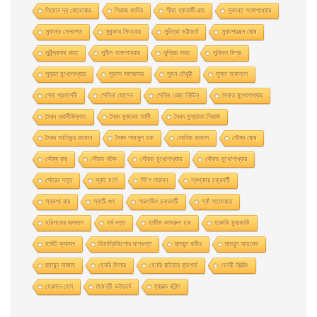
সিমোন দ্য বোভোয়ার
সিরাজ কাদির
সীমা ব্যানার্জী-রায়
সুকান্ত গঙ্গোপাধ্যায়
সুকান্ত সেনগুপ্ত
সুকুমার সিংহরায়
সুচিত্রা ভট্টাচার্য
সুধাংশরঞ্জন ঘোষ
সুধীন্দ্রনাথ রাহা
সুনীল গঙ্গোপাধ্যায়
সুপ্রিয় সাহা
সুবিমল মিশ্র
সুব্রত মুখোপাধ্যায়
সুভাস সমাজদার
সুমন চৌধুরী
সুসান অ্যাশলে
সেবা প্রকাশনী
সেলিনা হােসেন
সেলিম রেজা নিউটন
সৈকত মুখোপাধ্যায়
সৈয়দ ওয়ালীউল্লাহ
সৈয়দ মুজতবা আলী
সৈয়দ মুস্তাফা সিরাজ
সৈয়দ আতিকুর রহমান
সৈয়দ শামসুল হক
সোনিয়া কামাল
সৌম্য ঘােষ
সৌম্য রায়
সৌরভ ঘটক
সৌরভ মুখােপাধ্যায়
সৌরভ মুখোপাধ্যায়
সৌরেন দত্ত
স্কট মর্লে
স্টিগ লারসন
স্বপ্নময় চক্রবর্তী
স্বরুপা রায়
স্বাতী গুহ
স্মরণজিৎ চক্রবর্তী
স্যাঁ সাফোয়াত
হরিশংকর জলদাস
হর্ষ দত্ত
হামীম কামরুল হক
হারুকি মুরাকামি
হার্বাট ক্যাসল
হিমাদ্রিকিশাের দাশগুপ্ত
হুমায়ুন কবীর
হুমায়ূন আহমেদ
হুমায়ুন আজাদ
হেনরি মিলার
হেনরি রাইডার হ্যাগার্ড
হেনরী ফিল্ডিং
হেরমান হেস
হৈমন্তী ভট্টাচার্য
হ্যারল্ড রবিন্স