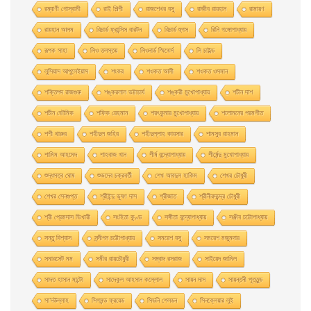
রম্যাণী গোস্বামী
রাই শিল্পী
রাজশেখর বসু
রাজীব রায়হান
রামায়ণ
রায়হান আলম
রিচার্ড ফ্রান্সিস বারটন
রিচার্ড হুগস
রিনি গঙ্গোপাধ্যায়
রূপক সাহা
লিও তলস্তয়
লিওনার্ড স্মিথের্স
লি চাইল্ড
লুসিয়াস আপুলেইয়াস
শংকর
শওকত আলী
শওকত ওসমান
শক্তিপদ রাজগুরু
শঙ্করলাল ভট্টাচার্য
শঙ্করী মুখােপাধ্যায়
শচীন দাশ
শচীন ভৌমিক
শফিক রেহমান
শরৎকুমার মুখোপাধ্যায়
শলোমনের পরমগীত
শশী থারুর
শহীদুল জহির
শহীদুল্লাহ কায়সার
শামসুর রাহমান
শামিম আহমেদ
শাহবাজ খান
শীর্ষ বন্দ্যোপাধ্যায়
শীর্ষেন্দু মুখোপাধ্যায়
শুদ্ধসত্ব ঘোষ
শুভদেব চক্রবর্তী
শেখ আবদুল হাকিম
শেখর চৌধুরী
শেখর সেনগুপ্ত
শ্রীইন্দু ভূষণ দাস
শ্রীজাত
শ্রীনীরদচন্দ্র চৌধুরী
শ্রী প্রেমদাস ভিখারী
সংহিতা কুণ্ড
সঙ্গীতা বন্দ্যোপাধ্যায়
সঞ্জীব চট্টোপাধ্যায়
সন্তু বিশ্বাস
সন্দীপন চট্টোপাধ্যায়
সমরেশ বসু
সমরেশ মজুমদার
সমারসেট মম
সমীর রায়চৌধুরী
সম্বাদ রসরাজ
সাইয়েদ জামিল
সাদত হাসান মান্টো
সাদেকুল আহসান কল্লোল
সায়ন দাস
সায়ন্তনী পূততুন্ড
সা’দউল্লাহ
সিগমন্ড ফ্রয়েড
সিডনি শেলডন
সিনক্লেয়ার লুই