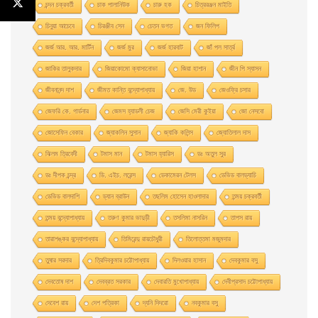
চন্দন চক্রবর্তী
চাক পালানিউক
চারু হক
চিত্ররঞ্জন মাইতি
চিনুয়া আচেবে
চিরঞ্জীব সেন
চেতন ভগত
জন ফিলিপ
জর্জ আর. আর. মার্টিন
জর্জ মুর
জর্জ হারবাট
জাঁ পল সার্ত্র
জাকির তালুকদার
জিয়াকোমাে ক্যাসানােভা
জিয়া হাশান
জীন পি স্যাসন
জীবনানন্দ দাশ
জীমত কান্তি বন্দ্যোপাধ্যায়
জে. উড
জেওফ্রি চসার
জেফরি কে. গার্ডনার
জেমস হ্যাডলী চেজ
জেসি মেরী কুইয়া
জো নেসবো
জোসেফিন বেকার
জ্যাকলিন সুসান
জ্যাকি কলিন্স
জ্যোতিলাল দাস
ঝিলম ত্রিবেদী
টমাস মান
টমাস হ্যারিস
ডঃ অতুল সুর
ডঃ দীপক চন্দ্র
ডি. এইচ. লরেন্স
ডেকামেরন টেলস
ডেভিড বালড্যাচি
ডেভিড বালদাশি
ড্যান ব্রাউন
তছলিম হোসেন হাওলাদার
তন্ময় চক্রবর্তী
তন্ময় বন্দ্যোপাধ্যায়
তরুণ কুমার ভাদুড়ী
তসলিমা নাসরিন
তাপস রায়
তারাশঙ্কর বন্দ্যোপাধ্যায়
তিমিরেন্দু রায়চৌধুরী
তিলোত্তমা মজুমদার
তুষার সরদার
ত্রিদিবকুমার চট্টোপাধ্যায়
দিলওয়ার হাসান
দেবকুমার বসু
দেবতোষ দাশ
দেবব্রত সরকার
দেবারতি মুখােপাধ্যায়
দেবীপ্রসাদ চট্টোপাধ্যায়
দেবেশ রায়
দেশ পত্রিকা
দ্যনি দিদরো
নবকুমার বসু