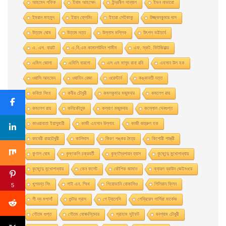
আহমেদ শফিক
ইনাম আহম্মেদ
ইন্দ্রনীল সান্যাল
ইভন নাভারাে
ইমরান মাহমুদ
ইয়ান ফ্লেমিং
ইহারা সেইকাকু
উজ্জ্বলকুমার দাস
উত্তম ঘােষ
উত্তম দত্ত
উল্লাস মল্লিক
উৎপল ভট্টাচার্য
এ. এস. বায়াট
এ.বি.এম কামালউদ্দিন শামীম
এফ. স্কট. ফিটজিরাল্ড
এমিল জোলা
এমিলি বারলো
এস এম মাসুদ রানা রবি
এহসান উল হক
ওয়াসি আহমেদ
ওয়াহিদ রেজা
ওয়েস্টার্ন
কঙ্কাবতী দত্ত
কবিতা সিংহ
কবীর চৌধুরী
কমলকুমার মজুমদার
কমলেশ রায়
কমলেশ রায়
কলিকৌতুক
কল্যাণ মজুমদার
কল্লোল সেনগুপ্ত
কাওয়াবাতা ইয়াসুমারী
কাজী এহসান উল্লাহ
কাজী জহুরুল হক
কাবেরী রায়চৌধুরী
কালিদাস
কিরণ শঙ্কর মৈত্র
কিশোরী শাস্ত্রী
কুণাল ঘোষ
কৃষ্ণকলি চক্রবর্তী
কৃষ্ণদ্বৈপায়ন ব্যাস
কৃষ্ণেন্দু মুখােপাধ্যায়
কৃষ্ণেন্দু মুখোপাধ্যায়
কেন ফলেট
কৌশিক জামান
ক্যারল ব্রাউন জেইনওয়ে
খুশবন্ত সিং
গাই এন. স্মিথ
গিয়ােভানি বােকাসিও
গিলিয়ান ফ্লিন
5
গী দ্য মপাসাঁ
গুন্টার গ্রাস
গে ট্যালেসি
গেব্রিয়েল গার্সিয়া মার্কেজ
গৌতম গুপ্ত
গৌতম ঘোষদস্তিদার
গ্রাহাম সুইফট
ঘনশ্যাম চৌধুরী