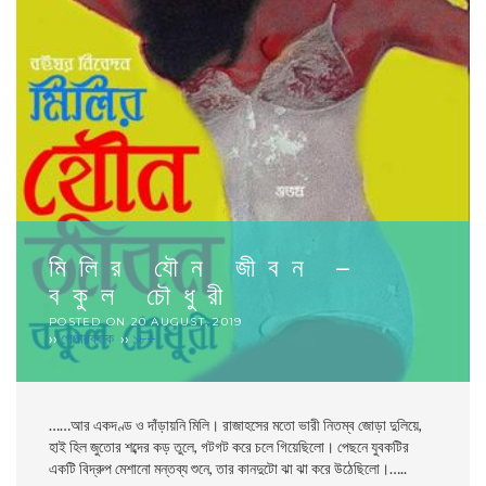
মিলির যৌন জীবন –
বকুল চৌধুরী
POSTED ON
20 AUGUST, 2019
››
পেপারব্যাক
››
১৮+
……আর একদণ্ড ও দাঁড়ায়নি মিলি। রাজাহসের মতো ভারী নিতম্ব জোড়া দুলিয়ে,
হাই হিল জুতাের শব্দের কড় তুলে, গটগট করে চলে গিয়েছিলো। পেছনে যুবকটির
একটি বিদ্রুপ মেশানো মন্তব্য শুনে, তার কানদুটো ঝা ঝা করে উঠেছিলো।…..