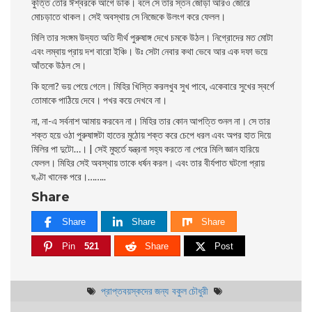
কুত্তি তাের ঈশ্বরকে আগে ডাক। বলে সে তার স্তন জোড়া আরও জোরে
মোচড়াতে থাকল। সেই অবস্থায় সে নিজেকে উলংগ করে ফেলল।
মিলি তার সংঙ্গম উদ্যত অতি দীর্থ পুরুষাঙ্গ দেখে চমকে উঠল। নিগ্রোদের মত মােটা
এবং লম্বায় প্রায় দশ বারো ইঞ্চি। উঃ সেটা নেবার কথা ভেবে আর এক দফা ভয়ে
আঁতকে উঠল সে।
কি হলো? ভয় পেয়ে গেলে। মিহির খিস্তি করলখুব সুখ পাবে, একেবারে সুখের স্বর্গে
তোমাকে পাঠিয়ে দেবে। পখর কয়ে দেখবে না।
না, না-এ সর্বনাশ আমায় করবেন না। মিহির তার কোন আপত্তি শুনল না। সে তার
শক্ত হয়ে ওঠা পুরুষাঙ্গটা হাতের মুঠোয় শক্ত করে চেপে ধরল এবং অপর হাত দিয়ে
মিলির পা দুটো…। | সেই মুহুর্তে যন্ত্রনা সহ্য করতে না পেরে মিলি জ্ঞান হারিয়ে
ফেলল। মিহির সেই অবস্থায় তাকে ধর্ষন করল। এবং তার বীর্যপাত ঘটলো প্রায়
ঘণ্টা খানেক পরে।
……..
Share
Share
Share
Share
Pin
521
Share
Post
প্রাপ্তবয়স্কদের জন্য
বকুল চৌধুরী