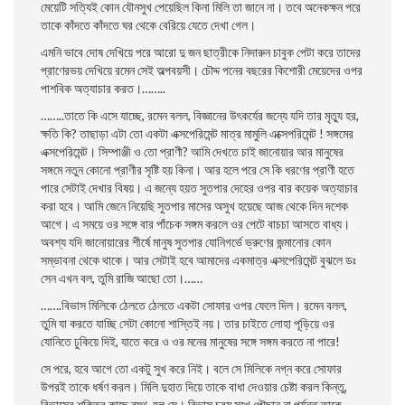
মেয়েটি সত্যিই কোন যৌনসুখ পেয়েছিল কিনা মিলি তা জানে না। তবে অনেকক্ষন পরে
তাকে কাঁদতে কাঁদতে ঘর থেকে বেরিয়ে যেতে দেখা গেল।
এমনি ভাবে দোষ দেখিয়ে পরে আরো দু জন ছাত্রীকে নিদারুন চাবুক পেটা করে তাদের
প্রাণেরভয় দেখিয়ে রমেন সেই অল্পবয়সী। চৌদ্দ পনের বছরের কিশােরী মেয়েদের ওপর
পাশবিক অত্যাচার করত।……..
……..তাতে কি এসে যাচ্ছে, রমেন বলল, বিজ্ঞানের উৎকর্যের জন্যে যদি তার মৃত্যু হর,
ক্ষতি কি? তাছাড়া এটা তো একটা এক্সপেরিমেন্ট মাত্র মামুলি এক্সেপরিমেন্ট ! সঙ্গমের
এক্সপেরিমেন্ট। সিম্পাঞ্জী ও তো প্রাণী? আমি দেখতে চাই জানােয়ার আর মানুষের
সঙ্গমে নতুন কোনাে প্রাণীর সৃষ্টি হয় কিনা। আর হলে পরে সে কি ধরণের প্রাণী হতে
পারে সেটাই দেখার বিষয়। এ জন্যে হয়ত সুতপার দেহের ওপর বার কয়েক অত্যাচার
করা হবে। আমি জেনে নিয়েছি সুতপার মাসের অসুখ হয়েছে আজ থেকে দিন দশেক
আগে। এ সময়ে ওর সঙ্গে বার পাঁচেক সঙ্গম করলে ওর পেটে বাচচা আসতে বাধ্য।
অবশ্য যদি জানােয়ারের শীর্ষে মানুষ সুতপার যোনিগর্ভে ভ্রুণের জন্মানোর কোন
সম্ভাবনা থেকে থাকে। আর সেটাই হবে আমাদের একমাত্র এক্সপেরিমেন্ট বুঝলে ডঃ
সেন এখন বল, তুমি রাজি আছো তো।……
…….বিভাস মিলিকে ঠেলতে ঠেলতে একটা সোফার ওপর ফেলে দিল।
রমেন বলল,
তুমি যা করতে যাচ্ছি সেটা কোনাে শাস্তিই নয়। তার চাইতে লোহা পূড়িয়ে ওর
যােনিতে ঢুকিয়ে দিই, যাতে করে ও ওর মনের মানুষের সঙ্গে সঙ্গম করতে না পারে!
সে পরে, হবে আগে তো একটু সুখ করে নিই। বলে সে মিলিকে নগ্ন করে সোফার
উপরই তাকে ধর্ষণ করল। মিলি দুহাত দিয়ে তাকে বাধা দেওয়ার চেষ্টা করল কিন্তু,
বিভাসের শক্তির কাছে ব্যথ, হল সে। বিভাস চরম সুখে পৌছান না পর্যন্ত তাকে