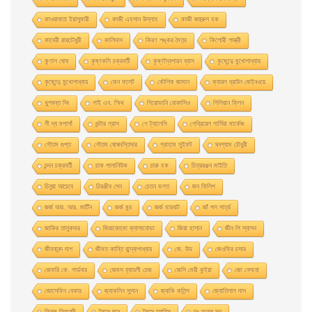
কাওয়াবাতা ইয়াসুমারী
কাজী এহসান উল্লাহ
কাজী জহুরুল হক
কাবেরী রায়চৌধুরী
কালিদাস
কিরণ শঙ্কর মৈত্র
কিশোরী শাস্ত্রী
কুণাল ঘোষ
কৃষ্ণকলি চক্রবর্তী
কৃষ্ণদ্বৈপায়ন ব্যাস
কৃষ্ণেন্দু মুখােপাধ্যায়
কৃষ্ণেন্দু মুখোপাধ্যায়
কেন ফলেট
কৌশিক জামান
ক্যারল ব্রাউন জেইনওয়ে
খুশবন্ত সিং
গাই এন. স্মিথ
গিয়ােভানি বােকাসিও
গিলিয়ান ফ্লিন
গী দ্য মপাসাঁ
গুন্টার গ্রাস
গে ট্যালেসি
গেব্রিয়েল গার্সিয়া মার্কেজ
গৌতম গুপ্ত
গৌতম ঘোষদস্তিদার
গ্রাহাম সুইফট
ঘনশ্যাম চৌধুরী
চন্দন চক্রবর্তী
চাক পালানিউক
চারু হক
চিত্ররঞ্জন মাইতি
চিনুয়া আচেবে
চিরঞ্জীব সেন
চেতন ভগত
জন ফিলিপ
জর্জ আর. আর. মার্টিন
জর্জ মুর
জর্জ হারবাট
জাঁ পল সার্ত্র
জাকির তালুকদার
জিয়াকোমাে ক্যাসানােভা
জিয়া হাশান
জীন পি স্যাসন
জীবনানন্দ দাশ
জীমত কান্তি বন্দ্যোপাধ্যায়
জে. উড
জেওফ্রি চসার
জেফরি কে. গার্ডনার
জেমস হ্যাডলী চেজ
জেসি মেরী কুইয়া
জো নেসবো
জোসেফিন বেকার
জ্যাকলিন সুসান
জ্যাকি কলিন্স
জ্যোতিলাল দাস
ঝিলম ত্রিবেদী
টমাস মান
টমাস হ্যারিস
ডঃ অতুল সুর