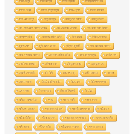
মহুয়া চৌধুরী
মহুয়া মল্লিক
মাইক স্কিনার
মাকসুদুজ্জামান খান
মানিক চৌধুরী
মানিক বন্দ্যোপাধ্যায়
মারিও পুজো
মারুফ কামরুল
মার্থা এম'কেন্না
মাসুদ মাহমুদ
মাহবুব-উল আলম
মাহবুব লীলেন
মাে. সাখাওয়াত হােসেন সৈকত
মােঃ দেলােয়ার হােসেন
মােঃ ফুয়াদ আল ফিদাহ
মােস্তফা মীর
মােহাম্মদ নাজিম উদ্দিন
মিনা ফারাহ
মিহির সেনগুপ্ত
মুক্তা ঘোষ
মুন্সি আব্দুল রহমান
মৃত্তিকা মুখার্জী
মোঃ আনোয়ার হোসেন
মোঃ দেলোয়ার হােসেন
মোহাম্মদ নাজিম উদ্দিন
রঞ্জন বন্দ্যোপাধ্যায়
রণজিৎ দাশ
রবার্ট পেন ওয়ারেন
রবিশংকর বল
রবীন্দ্রনাথ ঠাকুর
রমেন্দ্রনাথ দে
রম্যাণী গোস্বামী
রাই শিল্পী
রাজশেখর বসু
রাজীব রায়হান
রামায়ণ
রায়হান আলম
রিচার্ড ফ্রান্সিস বারটন
রিচার্ড হুগস
রিনি গঙ্গোপাধ্যায়
রূপক সাহা
লিও তলস্তয়
লিওনার্ড স্মিথের্স
লি চাইল্ড
লুসিয়াস আপুলেইয়াস
শংকর
শওকত আলী
শওকত ওসমান
শক্তিপদ রাজগুরু
শঙ্করলাল ভট্টাচার্য
শঙ্করী মুখােপাধ্যায়
শচীন দাশ
শচীন ভৌমিক
শফিক রেহমান
শরৎকুমার মুখোপাধ্যায়
শলোমনের পরমগীত
শশী থারুর
শহীদুল জহির
শহীদুল্লাহ কায়সার
শামসুর রাহমান