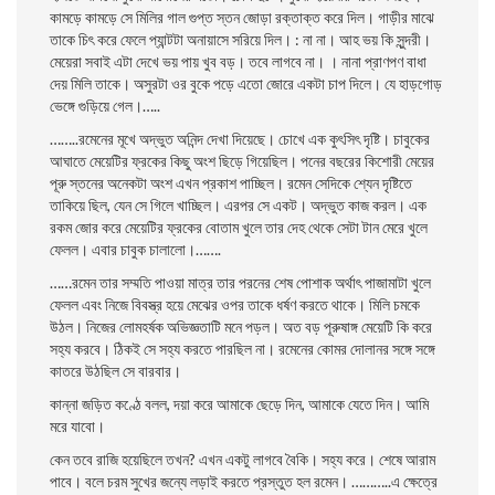
কামড়ে কামড়ে সে মিলির গাল গুপ্ত স্তন জোড়া রক্তাক্ত করে দিল। গাড়ীর মাঝে
তাকে চিৎ করে ফেলে প্যান্টটা অনায়াসে সরিয়ে দিল। : না না। আহ ভয় কি সুন্দরী।
মেয়েরা সবাই এটা দেখে ভয় পায় খুব বড়। তবে লাগবে না। । নানা প্রাণপণ বাধা
দেয় মিলি তাকে। অসুরটা ওর বুকে পড়ে এতো জোরে একটা চাপ দিলে। যে হাড়গােড়
ভেঙ্গে গুড়িয়ে গেল।…..
……..রমেনের মূখে অদ্ভুত অনিন্দ দেখা দিয়েছে। চোখে এক কুৎসিৎ দৃষ্টি। চাবুকের
আঘাতে মেয়েটির ফ্রকের কিছু অংশ ছিড়ে গিয়েছিল। পনের বছরের কিশােরী মেয়ের
পূরু স্তনের অনেকটা অংশ এখন প্রকাশ পাচ্ছিল। রমেন সেদিকে শ্যেন দৃষ্টিতে
তাকিয়ে ছিল, যেন সে গিলে খাচ্ছিল।
এরপর সে একট। অদ্ভুত কাজ করল। এক
রকম জোর করে মেয়েটির ফ্রকের বােতাম খুলে তার দেহ থেকে সেটা টান মেরে খুলে
ফেলল। এবার চাবুক চালালো।…….
……রমেন তার সম্মতি পাওয়া মাত্র তার পরনের শেষ পােশাক অর্থাৎ পাজামাটা খুলে
ফেলল এবং নিজে বিবস্ত্র হয়ে মেঝের ওপর তাকে ধর্ষণ করতে থাকে। মিলি চমকে
উঠল। নিজের লোমহর্ষক অভিজ্ঞতাটি মনে পড়ল। অত বড় পূরুষাঙ্গ মেয়েটি কি করে
সহ্য করবে। ঠিকই সে সহ্য করতে পারছিল না। রমেনের কোমর দোলানর সঙ্গে সঙ্গে
কাতরে উঠছিল সে বারবার।
কান্না জড়িত কণ্ঠে বলল, দয়া করে আমাকে ছেড়ে দিন, আমাকে যেতে দিন। আমি
মরে যাবো।
কেন তবে রাজি হয়েছিলে তখন? এখন একটু লাগবে বৈকি। সহ্য করে। শেষে আরাম
পাবে। বলে চরম সুখের জন্যে লড়াই করতে প্রস্তুত হল রমেন। ………..
এ ক্ষেত্রে