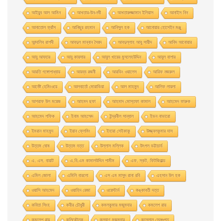
আইয়ুব আল আমিন
আখতার-উন-নবী
আখতারুজ্জামান ইলিয়াস
আনাইস নিন
আনাতােল ফ্রাঁস
আনিছুর রহমান
আনিসুল হক
আনোয়ার হোসেইন মঞ্জু
আন্দালিব রাশদী
আবদুল মান্নান সৈয়দ
আবদুল্লাহ আবু সায়ীদ
আবিদ আনোয়ার
আবু আযহার
আবু কায়সার
আবুল খায়ের মুসলেহউদ্দিন
আবুল বাশার
আরতি গঙ্গোপাধ্যায়
আরব্য রজনী
আরভিং ওয়ালেস
আরিফ নজরুল
আর্নেষ্ট হেমিংওয়ে
আলবার্তো মােরাভিয়া
আল মাহমুদ
আলিফ লায়লা
আশরাফ উল ময়েজ
আহমদ ছফা
আহমাদ মোস্তফা কামাল
আহমেদ ফারুক
আহমেদ শফিক
ইনাম আহম্মেদ
ইন্দ্রনীল সান্যাল
ইভন নাভারাে
ইমরান মাহমুদ
ইয়ান ফ্লেমিং
ইহারা সেইকাকু
উজ্জ্বলকুমার দাস
উত্তম ঘােষ
উত্তম দত্ত
উল্লাস মল্লিক
উৎপল ভট্টাচার্য
এ. এস. বায়াট
এ.বি.এম কামালউদ্দিন শামীম
এফ. স্কট. ফিটজিরাল্ড
এমিল জোলা
এমিলি বারলো
এস এম মাসুদ রানা রবি
এহসান উল হক
ওয়াসি আহমেদ
ওয়াহিদ রেজা
ওয়েস্টার্ন
কঙ্কাবতী দত্ত
কবিতা সিংহ
কবীর চৌধুরী
কমলকুমার মজুমদার
কমলেশ রায়
কমলেশ রায়
কলিকৌতুক
কল্যাণ মজুমদার
কল্লোল সেনগুপ্ত