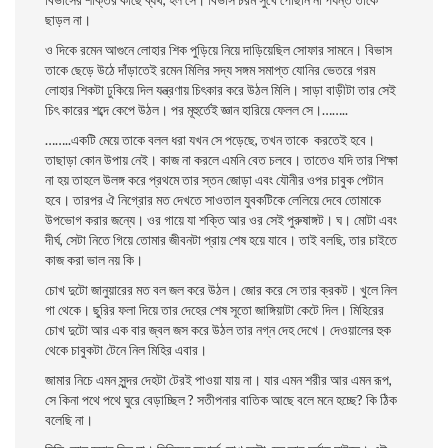
ছাড়ল না।
ও দিকে রমেন আগুনে লোহার শিক পুড়িয়ে নিয়ে দাড়িয়েছিল সােফার সামনে। বিভাস
তাকে ছেড়ে উঠে দাঁড়াতেই রমেন মিলির সদ্য সঙ্গম সমাপ্ত যােনির ভেতরে গরম
লােহার শিকটা ঢুকিয়ে দিল যন্ত্রণায় চিৎকার করে উঠল মিলি। সাড়া বাড়ীটা তার সেই
চিৎ কারের শব্দে কেপে উঠল। পর মূহুর্তেই জ্ঞান হারিয়ে ফেলল সে।……..
……..একটি মেয়ে তাকে বলল ধরা যখন সে পড়েছে, তখন তাকে করতেই হবে।
তাছাড়া কোন উপায় নেই। কাজ না করলে এমনি বেত চলবে। তাতেও যদি তার শিক্ষা
না হয় তাহলে উলঙ্গ করে প্রথমে তার স্তন জোড়া এবং যৌনীর ওপর চাবুক পেটান
হবে। তারপর ঐ নিগ্রোর মত দেখতে সাওতাল যুবকটিকে লেলিয়ে দেবে তোমাকে
উপভোগ করার জন্যে। ওর গায়ে যা শক্তি আর ওর সেই পুরুষাঙ্গট। ঘ। মােটা এবং
দীর্ঘ, সেটা নিতে গিয়ে তােমার জীবনটা প্রায় শেষ হয়ে যাবে। তাই বলছি, তার চাইতে
কাজ করা ভাল নয় কি।
চোখ দুটো জানুয়ারের মত বল জল করে উঠল। জোর করে সে তার ক্রকট। খুলে নিল
গা থেকে। ছুরির ফলা দিয়ে তার দেহের শেষ সূতো জাঙ্গিয়াটা কেটে দিল। মিহিরের
চোখ দুটো আর এক বার জ্বল জস করে উঠল তার নগ্ন দেহ দেখে।
দেওয়ালের হুক
থেকে চাবুকটা টেনে নিল মিহির এবার।
জামার নিচে এমন সুন্দর দেহটা টেরই পাওয়া যায় না। যার এমন শরীর আর এমন রূপ,
সে কিনা পথে পথে ঘুরে বেড়াচ্ছিল ? সতীপনার বাতিক আছে বলে মনে হচ্ছে? কি ঠিক
বলেছি না।