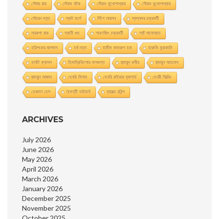
সৌম্য রায়
সৌরভ ঘটক
সৌরভ মুখােপাধ্যায়
সৌরভ মুখোপাধ্যায়
সৌরেন দত্ত
স্কট মর্লে
স্টিগ লারসন
স্বপ্নময় চক্রবর্তী
স্বরুপা রায়
স্বাতী গুহ
স্মরণজিৎ চক্রবর্তী
স্যাঁ সাফোয়াত
হরিশংকর জলদাস
হর্ষ দত্ত
হামীম কামরুল হক
হারুকি মুরাকামি
হার্বাট ক্যাসল
হিমাদ্রিকিশাের দাশগুপ্ত
হুমায়ুন কবীর
হুমায়ূন আহমেদ
হুমায়ুন আজাদ
হেনরি মিলার
হেনরি রাইডার হ্যাগার্ড
হেনরী ফিল্ডিং
হেরমান হেস
হৈমন্তী ভট্টাচার্য
হ্যারল্ড রবিন্স
ARCHIVES
July 2026
June 2026
May 2026
April 2026
March 2026
January 2026
December 2025
November 2025
October 2025