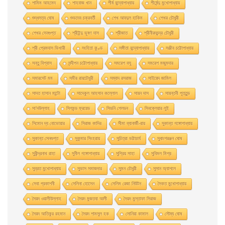
শামিম আহমেদ
শাহবাজ খান
শীর্ষ বন্দ্যোপাধ্যায়
শীর্ষেন্দু মুখোপাধ্যায়
শুদ্ধসত্ব ঘোষ
শুভদেব চক্রবর্তী
শেখ আবদুল হাকিম
শেখর চৌধুরী
শেখর সেনগুপ্ত
শ্রীইন্দু ভূষণ দাস
শ্রীজাত
শ্রীনীরদচন্দ্র চৌধুরী
শ্রী প্রেমদাস ভিখারী
সংহিতা কুণ্ড
সঙ্গীতা বন্দ্যোপাধ্যায়
সঞ্জীব চট্টোপাধ্যায়
সন্তু বিশ্বাস
সন্দীপন চট্টোপাধ্যায়
সমরেশ বসু
সমরেশ মজুমদার
সমারসেট মম
সমীর রায়চৌধুরী
সম্বাদ রসরাজ
সাইয়েদ জামিল
সাদত হাসান মান্টো
সাদেকুল আহসান কল্লোল
সায়ন দাস
সায়ন্তনী পূততুন্ড
সা’দউল্লাহ
সিগমন্ড ফ্রয়েড
সিডনি শেলডন
সিনক্লেয়ার লুই
সিমোন দ্য বোভোয়ার
সিরাজ কাদির
সীমা ব্যানার্জী-রায়
সুকান্ত গঙ্গোপাধ্যায়
সুকান্ত সেনগুপ্ত
সুকুমার সিংহরায়
সুচিত্রা ভট্টাচার্য
সুধাংশরঞ্জন ঘোষ
সুধীন্দ্রনাথ রাহা
সুনীল গঙ্গোপাধ্যায়
সুপ্রিয় সাহা
সুবিমল মিশ্র
সুব্রত মুখোপাধ্যায়
সুভাস সমাজদার
সুমন চৌধুরী
সুসান অ্যাশলে
সেবা প্রকাশনী
সেলিনা হােসেন
সেলিম রেজা নিউটন
সৈকত মুখোপাধ্যায়
সৈয়দ ওয়ালীউল্লাহ
সৈয়দ মুজতবা আলী
সৈয়দ মুস্তাফা সিরাজ
সৈয়দ আতিকুর রহমান
সৈয়দ শামসুল হক
সোনিয়া কামাল
সৌম্য ঘােষ