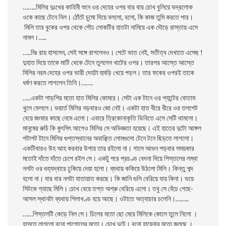
……..মিলির দুঃখের কাহিনী শুনে ওর দেহের ওপর বার বার চোখ বুলিয়ে ভদ্রলােক
ওকে কাছে টেনে নিল। ঠোঁটে চুমো দিয়ে বললো, বলো, কি কাজ তুমি করতে পার।
মিলি তার বুকের ওপর থেকে পৌঢ লোকটির হাতটা নামিয়ে এক দৌড়ে রাস্তায় এসে
নামল।…..
…..মিঃ রায় হাসলেন, সেই সঙ্গে রাগলেনও। পেটে ভাত নেই, সতীত্ব দেখাতে এসেছ !
দুহাত দিয়ে তাকে মাটি থেকে টেনে তুললেন খাটের ওপর। তারপর আস্তে আস্তে
মিলির নরম দেহের ওপর ভারী দেহটা হুমড়ি খেয়ে পড়ল। তার ফকের ওপরই তাকে
ধর্ষণ করতে লাগলেন তিনি।…….
…..একটা শাড়শির মতো হাত মিলির কোমরে। সেটা এক টানে ওর প্যান্টের বােতাম
খুলে ফেললে। ভয়ার্ত মিলির নড়বারও জো নেই। একটা হাত ধীরে ধীরে ওর তলপেট
বেয়ে জংঘার কাছে নেমে এলো। এবারে ত্রিকোনাকৃতি ডিবিতে এসে সেটি থামলো।
মানুষের রুচি কি কুৎসিৎ আগেও মিলির সে অভিজ্ঞতা হয়েছে। এই হাতের দুটো আঙ্গল
পটাপট টানে মিলির গুপ্তস্থানের অবাঞ্ছিত লোমগুলো টেনে টনে ছিড়তে লাগলো।
একটিবারও উহ আহ করবার উপায় তার রইলো না। গালে আগুন পড়বার সময়কার
মতােই দাঁতে দাঁতে চেপে রইল সে। একটু পরে প্রচণ্ড বেদনা দিয়ে পিস্তলের লম্বা
নলটা ওর গুহ্যদ্বারে ঢুকিয়ে দেয়া হলো। ব্যথায় ককিয়ে উঠলো মিলি। কিন্তু শব্দ
হলো না। বার বার নলটা যাতায়াত করছে। কি জানি গুলি বেরিয়ে যায় কিনা। ভয়ে
সিটকে গ্যাছে মিলি। চোখ বেয়ে তপ্ত অশ্রু বেরিয়ে এলো। তবু সে বেঁচে গেছে-
আসল স্থানটা ব্যথায় শিলাখণ্ড হয়ে আছে। ওটাতে অত্যাচার চলেনি।……..
……পিস্তলটি কেড়ে নিল সে। চিলের মতো ছো মেরে মিলিকে কোলে তুলে নিলো ।
হাসতে লাগলো বুনো পাগোলের মতো। চোখ দুটে। বুনো হায়েনার মতো জলছে ।