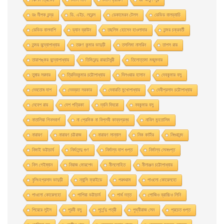
ডঃ দীপক চন্দ্র
ডি. এইচ. লরেন্স
ডেকামেরন টেলস
ডেভিড বালড্যাচি
ডেভিড বালদাশি
ড্যান ব্রাউন
তছলিম হোসেন হাওলাদার
তন্ময় চক্রবর্তী
তন্ময় বন্দ্যোপাধ্যায়
তরুণ কুমার ভাদুড়ী
তসলিমা নাসরিন
তাপস রায়
তারাশঙ্কর বন্দ্যোপাধ্যায়
তিমিরেন্দু রায়চৌধুরী
তিলোত্তমা মজুমদার
তুষার সরদার
ত্রিদিবকুমার চট্টোপাধ্যায়
দিলওয়ার হাসান
দেবকুমার বসু
দেবতোষ দাশ
দেবব্রত সরকার
দেবারতি মুখােপাধ্যায়
দেবীপ্রসাদ চট্টোপাধ্যায়
দেবেশ রায়
দেশ পত্রিকা
দ্যনি দিদরো
নবকুমার বসু
নাতালিয়া গিনসবার্গ
না প্রেমিক না বিপ্লবী কাব্যগ্রন্থ
নাবিল মুহতাসিম
নারায়ণ
নারায়ণ চট্টরাজ
নারায়ণ সান্যাল
নিক কার্টার
নিগুরানন্দ
নিমাই ভট্টাচার্য
নির্মলেন্দু গুণ
নির্মাল্য দাশ গুপ্ত
নির্মাল্য সেনগুপ্ত
নিল গেইম্যান
নিয়াজ মোরশেদ
নীললােহিত
নীলাঞ্জন চট্টোপাধ্যায়
নৃসিংহপ্রসাদ ভাদুড়ী
ন্যান্সি ফ্রাইডে
পরশুরাম
পাওলাে কোয়েলহাে
পাওলাে কোয়েলহো
পাপিয়া ভট্টাচার্য
পার্থ দত্ত
পােজিও ব্রাচ্চিও লিনি
পিয়েরে লুইস
পূরবী বসু
পূর্ণেন্দু পত্রী
পৃথ্বীরাজ সেন
প্রচেত গুপ্ত