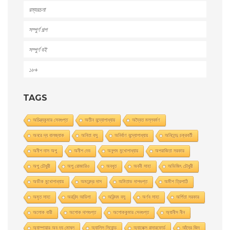
রম্যরচনা
সম্পুর্ণ গল্প
সম্পুর্ণ বই
১৮+
TAGS
অচিন্ত্যকুমার সেনগুপ্ত
অতীন বন্দ্যোপাধ্যায়
অদ্বৈত মল্লবর্মণ
অনরে দ্য বালজ্যাক
অনিতা বসু
অনির্বাণ বন্দ্যোপাধ্যায়
অনিলেন্দু চক্রবর্তী
অনীশ দাস অপু
অনীশ দেব
অনুপম মুখোপাধ্যায়
অপরাজিতা সরকার
অপু চৌধুরী
অপু রােজারিও
অবধূত
অবনী সাহা
অভিজিৎ চৌধুরী
অভীক মুখোপাধ্যায়
অমরেন্দ্র দাস
অমিতাভ দাশগুপ্ত
অমীশ ত্রিপাঠি
অমৃত সাহা
অরবিন্দ আডিগা
অরিন্দম বসু
অর্ণব সাহা
অর্পিতা সরকার
অলোক বারী
অশােক দাশগুপ্ত
অশোককুমার সেনগুপ্ত
অ্যানীস নীন
অ্যাম্পায়ার অব দ্য মােঘল
অ্যালিস সিবােন্ড
অ্যালেক্স রাদারফোর্ড
আঁদ্রে জিদ