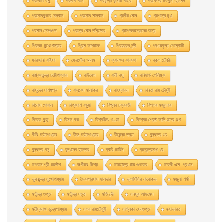
প্রতিভা বসু
প্রদীপ পাল
প্রফুল্ল কুমার পাত্র
প্রফেসর মকবুল হােসেন
প্রবােধকুমার সান্যাল
প্রবােধ সান্যাল
প্রবীর ঘােষ
প্রশান্ত মৃধা
প্রসাদ সেনগুপ্ত
প্রান্ত ঘোষ দস্তিদার
প্রাপ্তবয়স্কদের জন্য
প্রিতম মুখোপাধ্যায়
প্রিন্স আশরাফ
প্রিয়ব্রত নন্দী
প্ৰণয়কৃষ্ণ গোস্বামী
ফারজানা রাইসা
ফেরদৌস আলম
ফ্রানৎস কাফকা
বকুল চৌধুরী
বঙ্কিমচন্দ্র চট্টোপাধ্যায়
বাইবেল
বানী বসু
বার্নহার্ড শেলিঙ্ক
বাসুদেব দাশগুপ্ত
বাসুবেদ মালাকর
বাৎস্যায়ন
বিনতা রায় চৌধুরী
বিনোদ ঘোষাল
বিপ্রদাশ বড়ুয়া
বিপ্লব চক্রবর্তী
বিপ্লব মজুমদার
বিবেক কুন্ডু
বিমল কর
বিশ্বজিৎ পাণ্ডা
বিশ্বের শ্রেষ্ঠ আদি-রসের গল্প
বীথি চট্টোপাধ্যায়
বীরু চট্টোপাধ্যায়
বীরেন্দ্র দত্ত
বুদ্ধদেব গুহ
বুদ্ধদেব বসু
বুদ্ধদেব হালদার
ব্যারি মার্টিন
ব্রজেন্দ্রনাথ ধর
ভগবান শ্রী রজনীশ
ভগীরথ মিশ্র
ভারতচন্দ্র রায় গুণাকর
ভারতী এস. প্রধান
ভুবনচন্দ্র মুখোপাধ্যায়
ভৈরবপ্রসাদ হালদার
ভ্লাদিমির নাবোকভ
মঞ্জুলা শর্মা
মণীন্দ্র গুপ্ত
মণীন্দ্র দত্ত
মতি নন্দী
মনসুর আহমেদ
মনীন্দ্রনাথ বন্দ্যোপাধ্যায়
মলয় রায়চৌধুরী
মল্লিকা সেনগুপ্ত
মহাভারত