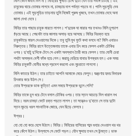
মিলি কোন জবাব দিল না। মিহিরের ক্ষুধার্ত চোখ দুটো যেন তার সর্বাঙ্গ চাটছে।
এই
চাবুকের ঘায়ে তোমার লাগবে না, চামড়ায় দাগ পর্যন্ত পড়বে না। পালি সুড়সুড়ি দেব
তোমায়। এই সুড়সুড়ির তাড়নায় তুমি নিজেই পুরুষ খুজবে, তখন তোমার দেহে অনা
জালা দেখা দেবে।
মিহির তার পাছায় চাবুক মারতে লাগল। শ’দুয়েক ঘা মারার পর তখনও মিলি চুপচাপ
fড়য়ে আছে। পেছনটা তার জালায় অসাড় হয়ে আসছে। মিহির বিরক্ত হয়ে
চাবুকটাড়ে মারল দেওয়ালের দিকে। তবু তুমি মুখ ফুটে কথা বলবে না? মিলি এবারও
নিরুত্তর। মিহির রাগে উত্তেজনায় তাকে এবার চিৎ করে ফেলল একটা চৌকির
ওপর। দু’হাটু দু’দিকে টেনে সে একটা অবস্থান তৈরী করে ফেলল। তার যােনী চেরা
পথটা অসম্ভব বেশী ফাঁক হয়ে গেল। জরায়ু বেরিয়ে যাবার উপক্রম হল। এক সময়
মিহির চাবুকটি যােনীর মধ্যে প্রবেশ করলো এবং মুচরাতে লাগলো।
মিলি কাতরে উঠল। তার চাইতে আপনি আমাকে মেরে ফেলুন। যন্ত্রণায় হৃদয় বিদারক
চিৎকার করে উঠল সে।
তাের ঈশ্বরকে ডাক কুত্তি! এমন সময়ে ঈশ্বরকে ভুলে গেলি?
মিহির তাকে চুল ধরে টেনে বসাল চৌকির ওপর। তার স্তন আচড়ে দিল ধারাল নখ
দিয়ে। নরম চামড়া ফেটে রক্ত পড়তে লাগল। তা সত্ত্বেও দু’হাতে সে তার দুটো
স্তন মূচড়ে ধরল সাংবাতিক জোরে, যেন ছিড়ে ফেলবে।
ঈশ্বর।
হো হো হো করে হেসে উঠলে। মিহির। মিহিরের হাসিরের শব্দে গুহার দেওয়াল থর থর
করে কেঁপে উঠল। উল্লাসে সে ফেটে পড়ল। যৌন ক্ষুদায় তখন সে উন্মত্ত। ডাক