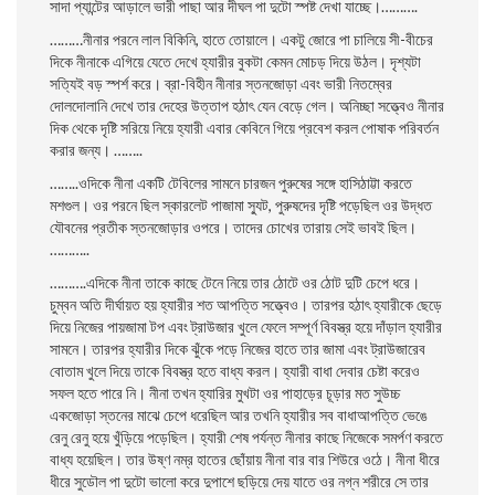
সাদা প্যান্টের আড়ালে ভারী পাছা আর দীঘল পা দুটো স্পষ্ট দেখা যাচ্ছে।……….
………নীনার পরনে লাল বিকিনি, হাতে তােয়ালে। একটু জোরে পা চালিয়ে সী-বীচের
দিকে নীনাকে এগিয়ে যেতে দেখে হ্যারীর বুকটা কেমন মােচড় দিয়ে উঠল। দৃশ্যটা
সত্যিই বড় স্পর্শ করে। ব্রা-বিহীন নীনার স্তনজোড়া এবং ভারী নিতম্বের
দোলদোলানি দেখে তার দেহের উত্তাপ হঠাৎ যেন বেড়ে গেল। অনিচ্ছা সত্ত্বেও নীনার
দিক থেকে দৃষ্টি সরিয়ে নিয়ে হ্যারী এবার কেবিনে গিয়ে প্রবেশ করল পােষাক পরিবর্তন
করার জন্য। ……..
……..ওদিকে নীনা একটি টেবিলের সামনে চারজন পুরুষের সঙ্গে হাসিঠাট্টা করতে
মশগুল। ওর পরনে ছিল স্কারলেট পাজামা স্যুট,
পুরুষদের দৃষ্টি পড়েছিল ওর উদ্ধত
যৌবনের প্রতীক স্তনজোড়ার ওপরে। তাদের চোখের তারায় সেই ভাবই ছিল।
………..
……….
এদিকে নীনা তাকে কাছে টেনে নিয়ে তার ঠোটে ওর ঠোট দুটি চেপে ধরে।
চুম্বন অতি দীর্ঘায়ত হয় হ্যারীর শত আপত্তি সত্ত্বেও। তারপর হঠাৎ হ্যারীকে ছেড়ে
দিয়ে নিজের পায়জামা টপ এবং ট্রাউজার খুলে ফেলে সম্পূর্ণ বিবস্ত্র হয়ে দাঁড়াল হ্যারীর
সামনে। তারপর হ্যারীর দিকে ঝুঁকে পড়ে নিজের হাতে তার জামা এবং ট্রাউজারেব
বােতাম খুলে দিয়ে তাকে বিবস্ত্র হতে বাধ্য করল। হ্যারী বাধা দেবার চেষ্টা করেও
সফল হতে পারে নি। নীনা তখন হ্যারির মুখটা ওর পাহাড়ের চূড়ার মত সুউচ্চ
একজোড়া স্তনের মাঝে চেপে ধরেছিল আর তখনি হ্যারীর সব বাধাআপত্তি ভেঙে
রেনু রেনু হয়ে খুঁড়িয়ে পড়েছিল। হ্যারী শেষ পর্যন্ত নীনার কাছে নিজেকে সমর্পণ করতে
বাধ্য হয়েছিল। তার উষ্ণ নম্র হাতের ছোঁয়ায় নীনা বার বার শিউরে ওঠে। নীনা ধীরে
ধীরে সুডৌল পা দুটো ভালাে করে দুপাশে ছড়িয়ে দেয় যাতে ওর নগ্ন শরীরে সে তার