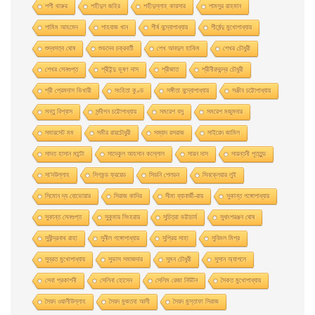
শশী থারুর
শহীদুল জহির
শহীদুল্লাহ কায়সার
শামসুর রাহমান
শামিম আহমেদ
শাহবাজ খান
শীর্ষ বন্দ্যোপাধ্যায়
শীর্ষেন্দু মুখোপাধ্যায়
শুদ্ধসত্ব ঘোষ
শুভদেব চক্রবর্তী
শেখ আবদুল হাকিম
শেখর চৌধুরী
শেখর সেনগুপ্ত
শ্রীইন্দু ভূষণ দাস
শ্রীজাত
শ্রীনীরদচন্দ্র চৌধুরী
শ্রী প্রেমদাস ভিখারী
সংহিতা কুণ্ড
সঙ্গীতা বন্দ্যোপাধ্যায়
সঞ্জীব চট্টোপাধ্যায়
সন্তু বিশ্বাস
সন্দীপন চট্টোপাধ্যায়
সমরেশ বসু
সমরেশ মজুমদার
সমারসেট মম
সমীর রায়চৌধুরী
সম্বাদ রসরাজ
সাইয়েদ জামিল
সাদত হাসান মান্টো
সাদেকুল আহসান কল্লোল
সায়ন দাস
সায়ন্তনী পূততুন্ড
সা’দউল্লাহ
সিগমন্ড ফ্রয়েড
সিডনি শেলডন
সিনক্লেয়ার লুই
সিমোন দ্য বোভোয়ার
সিরাজ কাদির
সীমা ব্যানার্জী-রায়
সুকান্ত গঙ্গোপাধ্যায়
সুকান্ত সেনগুপ্ত
সুকুমার সিংহরায়
সুচিত্রা ভট্টাচার্য
সুধাংশরঞ্জন ঘোষ
সুধীন্দ্রনাথ রাহা
সুনীল গঙ্গোপাধ্যায়
সুপ্রিয় সাহা
সুবিমল মিশ্র
সুব্রত মুখোপাধ্যায়
সুভাস সমাজদার
সুমন চৌধুরী
সুসান অ্যাশলে
সেবা প্রকাশনী
সেলিনা হােসেন
সেলিম রেজা নিউটন
সৈকত মুখোপাধ্যায়
সৈয়দ ওয়ালীউল্লাহ
সৈয়দ মুজতবা আলী
সৈয়দ মুস্তাফা সিরাজ