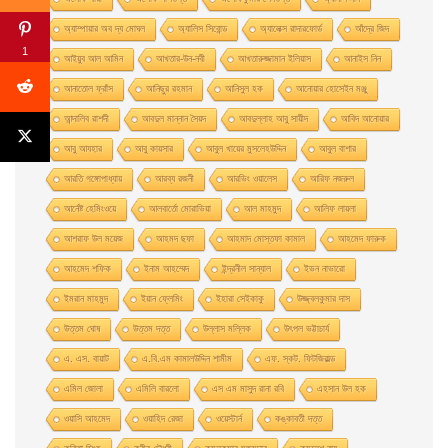
অ্যাম্পায়ার অব দ্য মােঘল
অ্যালিস সিবােন্ড
অ্যালেক্স রাদারফোর্ড
আঁদ্রে জিদ
1
আইয়ুব আল আমিন
আখতার-উন-নবী
আখতারুজ্জামান ইলিয়াস
আনাইস নিন
আনাতােল ফ্রাঁস
আনিছুর রহমান
আনিসুল হক
আনোয়ার হোসেইন মঞ্জু
আন্দালিব রাশদী
আবদুল মান্নান সৈয়দ
আবদুল্লাহ আবু সায়ীদ
আবিদ আনোয়ার
আবু আযহার
আবু কায়সার
আবুল খায়ের মুসলেহউদ্দিন
আবুল বাশার
আরতি গঙ্গোপাধ্যায়
আরব্য রজনী
আরভিং ওয়ালেস
আরিফ নজরুল
আর্নেষ্ট হেমিংওয়ে
আলবার্তো মােরাভিয়া
আল মাহমুদ
আলিফ লায়লা
আশরাফ উল ময়েজ
আহমদ ছফা
আহমাদ মোস্তফা কামাল
আহমেদ ফারুক
আহমেদ শফিক
ইনাম আহম্মেদ
ইন্দ্রনীল সান্যাল
ইভন নাভারাে
ইমরান মাহমুদ
ইয়ান ফ্লেমিং
ইহারা সেইকাকু
উজ্জ্বলকুমার দাস
উত্তম ঘােষ
উত্তম দত্ত
উল্লাস মল্লিক
উৎপল ভট্টাচার্য
এ. এস. বায়াট
এ.বি.এম কামালউদ্দিন শামীম
এফ. স্কট. ফিটজিরাল্ড
এমিল জোলা
এমিলি বারলো
এস এম মাসুদ রানা রবি
এহসান উল হক
ওয়াসি আহমেদ
ওয়াহিদ রেজা
ওয়েস্টার্ন
কঙ্কাবতী দত্ত