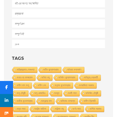
বই এর অংশ / সংক্ষেপিত
রম্যরচনা
সম্পুর্ণ গল্প
সম্পুর্ণ বই
১৮+
TAGS
অচিন্ত্যকুমার সেনগুপ্ত
অতীন বন্দ্যোপাধ্যায়
অদ্বৈত মল্লবর্মণ
অনরে দ্য বালজ্যাক
অনিতা বসু
অনির্বাণ বন্দ্যোপাধ্যায়
অনিলেন্দু চক্রবর্তী
অনীশ দাস অপু
অনীশ দেব
অনুপম মুখোপাধ্যায়
অপরাজিতা সরকার
অপু চৌধুরী
অপু রােজারিও
অবধূত
অবনী সাহা
অভিজিৎ চৌধুরী
অভীক মুখোপাধ্যায়
অমরেন্দ্র দাস
অমিতাভ দাশগুপ্ত
অমীশ ত্রিপাঠি
অমৃত সাহা
অরবিন্দ আডিগা
অরিন্দম বসু
অর্ণব সাহা
অর্পিতা সরকার
অলোক বারী
অশােক দাশগুপ্ত
অশোককুমার সেনগুপ্ত
অ্যানীস নীন