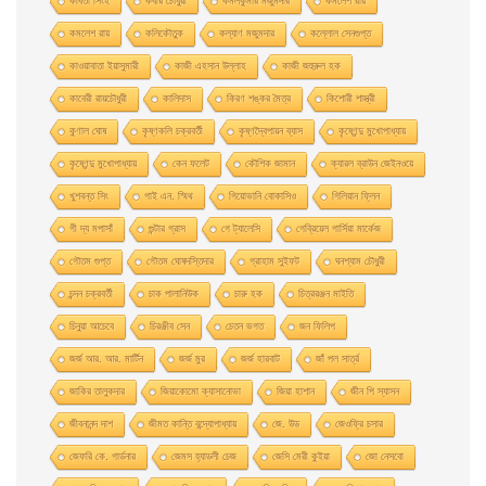
কবিতা সিংহ
কবীর চৌধুরী
কমলকুমার মজুমদার
কমলেশ রায়
কমলেশ রায়
কলিকৌতুক
কল্যাণ মজুমদার
কল্লোল সেনগুপ্ত
কাওয়াবাতা ইয়াসুমারী
কাজী এহসান উল্লাহ
কাজী জহুরুল হক
কাবেরী রায়চৌধুরী
কালিদাস
কিরণ শঙ্কর মৈত্র
কিশোরী শাস্ত্রী
কুণাল ঘোষ
কৃষ্ণকলি চক্রবর্তী
কৃষ্ণদ্বৈপায়ন ব্যাস
কৃষ্ণেন্দু মুখােপাধ্যায়
কৃষ্ণেন্দু মুখোপাধ্যায়
কেন ফলেট
কৌশিক জামান
ক্যারল ব্রাউন জেইনওয়ে
খুশবন্ত সিং
গাই এন. স্মিথ
গিয়ােভানি বােকাসিও
গিলিয়ান ফ্লিন
গী দ্য মপাসাঁ
গুন্টার গ্রাস
গে ট্যালেসি
গেব্রিয়েল গার্সিয়া মার্কেজ
গৌতম গুপ্ত
গৌতম ঘোষদস্তিদার
গ্রাহাম সুইফট
ঘনশ্যাম চৌধুরী
চন্দন চক্রবর্তী
চাক পালানিউক
চারু হক
চিত্ররঞ্জন মাইতি
চিনুয়া আচেবে
চিরঞ্জীব সেন
চেতন ভগত
জন ফিলিপ
জর্জ আর. আর. মার্টিন
জর্জ মুর
জর্জ হারবাট
জাঁ পল সার্ত্র
জাকির তালুকদার
জিয়াকোমাে ক্যাসানােভা
জিয়া হাশান
জীন পি স্যাসন
জীবনানন্দ দাশ
জীমত কান্তি বন্দ্যোপাধ্যায়
জে. উড
জেওফ্রি চসার
জেফরি কে. গার্ডনার
জেমস হ্যাডলী চেজ
জেসি মেরী কুইয়া
জো নেসবো