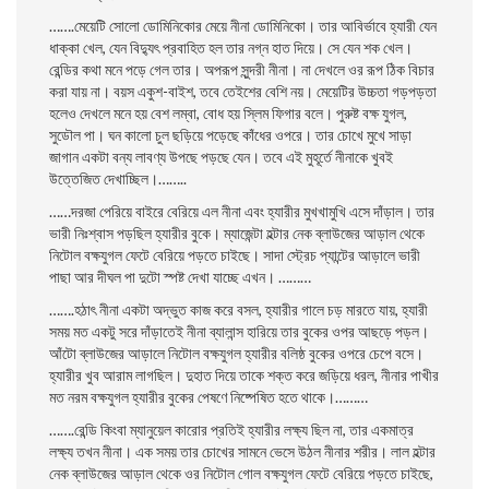
…….মেয়েটি সােলাে ডােমিনিকোর মেয়ে নীনা ডােমিনিকো। তার আবির্ভাবে হ্যারী যেন
ধাক্কা খেল, যেন বিদ্যুৎ প্রবাহিত হল তার নগ্ন হাত দিয়ে। সে যেন শক খেল।
রেন্ডির কথা মনে পড়ে গেল তার। অপরূপ সুন্দরী নীনা। না দেখলে ওর রূপ ঠিক বিচার
করা যায় না। বয়স একুশ-বাইশ, তবে তেইশের বেশি নয়। মেয়েটির উচ্চতা গড়পড়তা
হলেও দেখলে মনে হয় বেশ লম্বা, বােধ হয় স্লিম ফিগার বলে।
পুরুষ্ট বক্ষ যুগল,
সুডৌল পা। ঘন কালাে চুল ছড়িয়ে পড়েছে কাঁধের ওপরে। তার চোখে মুখে সাড়া
জাগান একটা বন্য লাবণ্য উপছে পড়ছে যেন। তবে এই মুহূর্তে নীনাকে খুবই
উত্তেজিত দেখাচ্ছিল।……..
……দরজা পেরিয়ে বাইরে বেরিয়ে এল নীনা এবং হ্যারীর মুখখামুখি এসে দাঁড়াল। তার
ভারী নিঃশ্বাস পড়ছিল হ্যারীর বুকে।
ম্যাজেন্টা হল্টার নেক ব্লাউজের আড়াল থেকে
নিটোল বক্ষযুগল ফেটে বেরিয়ে পড়তে চাইছে। সাদা স্ট্রেচ প্যান্টের আড়ালে ভারী
পাছা আর দীঘল পা দুটো স্পষ্ট দেখা যাচ্ছে এখন। ………
…….হঠাৎ নীনা একটা অদ্ভুত কাজ করে বসল, হ্যারীর গালে চড় মারতে যায়, হ্যারী
সময় মত একটু সরে দাঁড়াতেই নীনা ব্যালান্স হারিয়ে তার বুকের ওপর আছড়ে পড়ল।
আঁটো ব্লাউজের আড়ালে নিটোল বক্ষযুগল হ্যারীর বলিষ্ঠ বুকের ওপরে চেপে বসে।
হ্যারীর খুব আরাম লাগছিল। দুহাত দিয়ে তাকে শক্ত করে জড়িয়ে ধরল, নীনার পাখীর
মত নরম বক্ষযুগল হ্যারীর বুকের পেষণে নিষ্পেষিত হতে থাকে।………
…….রেন্ডি কিংবা ম্যানুয়েল কারাের প্রতিই হ্যারীর লক্ষ্য ছিল না, তার একমাত্র
লক্ষ্য তখন নীনা।
এক সময় তার চোখের সামনে ভেসে উঠল নীনার শরীর। লাল হল্টার
নেক ব্লাউজের আড়াল থেকে ওর নিটোল গােল বক্ষযুগল ফেটে বেরিয়ে পড়তে চাইছে,