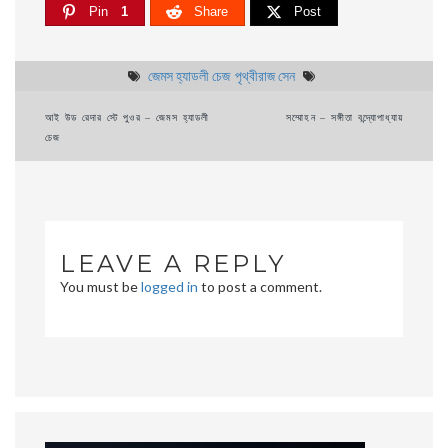
Pin
1
Share
Post
জেমস হ্যাডলী চেজ
পৃথ্বীরাজ সেন
Post
আই উড রেদার স্টে পুওর – জেমস হ্যাডলী
সম্মােহন – সঙ্গীতা বন্দ্যোপাধ্যায়
চেজ
navigation
LEAVE A REPLY
You must be
logged in
to post a comment.