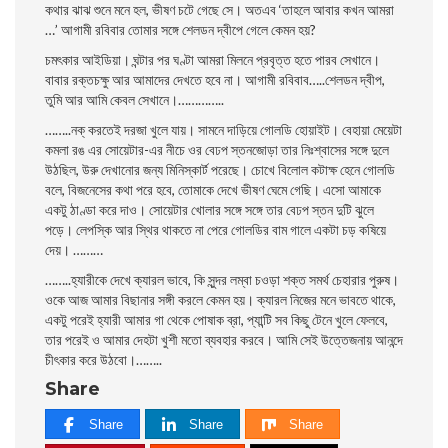
কথার ঝাঝ শুনে মনে হল, ভীষণ চটে গেছে সে। অতএব ‘তাহলে আবার কখন আমরা
…’ আগামী রবিবার তােমার সঙ্গে শেলডন দ্বীপে গেলে কেমন হয়?
চমৎকার আইডিয়া। ঘন্টার পর ঘণ্টা আমরা মিলনে প্রবৃত্ত হতে পারব সেখানে।
বাবার রক্তচক্ষু আর আমাদের দেখতে হবে না। আগামী রবিবাব…..শেলডন দ্বীপ,
তুমি আর আমি কেবল সেখানে।…………..
……..নক্ করতেই দরজা খুলে যায়। সামনে দাড়িয়ে গােলডি হােয়াইট। বেহায়া মেয়েটা
কমলা রঙ এর সােয়েটার-এর নীচে ওর বেঢপ স্তনজোড়া তার নিঃশ্বাসের সঙ্গে দুলে
উঠছিল, উরু দেখানাের জন্য মিনিস্কার্ট পরেছে। চোখে বিলােল কটাক্ষ হেনে গােলডি
বলে, বিজনেসের কথা পরে হবে, তােমাকে দেখে ভীষণ ঘেমে গেছি। এসাে আমাকে
একটু ঠাণ্ডা করে দাও। সােয়েটার খােলার সঙ্গে সঙ্গে তার বেঢপ স্তন দুটি ঝুলে
পড়ে। লেপস্কি আর স্থির থাকতে না
পেরে গােলডির বাম গালে একটা চড় কষিয়ে
দেয়। ………
……..হ্যারীকে দেখে ক্যারল ভাবে, কি সুন্দর লম্বা চওড়া শক্ত সমর্থ চেহারার পুরুষ।
ওকে আজ আমার বিছানার সঙ্গী করলে কেমন হয়। ক্যারল নিজের মনে ভাবতে থাকে,
একটু পরেই হ্যারী আমার গা থেকে পােষাক ব্রা, প্যান্টি সব কিছু টেনে খুলে ফেলবে,
তার পরেই ও আমার দেহটা খুশী মতাে ব্যবহার করবে। আমি সেই উত্তেজনায় আনন্দে
চীৎকার করে উঠবাে।……..
Share
Share
Share
Share