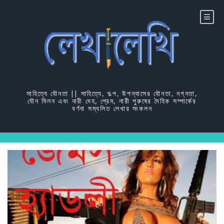
Skip
to
content
সাহিত্যে যৌনতা || সাহিত্যে, গল্প, উপন্যাসের যৌনতা, নগ্নতা,
যৌন মিলন এবং নারী দেহ, প্রেম, নারী পুরুষের দৈহিক সম্পার্কের
বর্ণনা সম্বলিত লেখার সংকলন