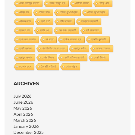
সৈয়দ আতিকুর রহমান
সৈয়দ শামসুল হক
সোনিয়া কামাল
সৌম্য ঘােষ
সৌম্য রায়
সৌরভ ঘটক
সৌরভ মুখােপাধ্যায়
সৌরভ মুখোপাধ্যায়
সৌরেন দত্ত
স্কট মর্লে
স্টিগ লারসন
স্বপ্নময় চক্রবর্তী
স্বরুপা রায়
স্বাতী গুহ
স্মরণজিৎ চক্রবর্তী
স্যাঁ সাফোয়াত
হরিশংকর জলদাস
হর্ষ দত্ত
হামীম কামরুল হক
হারুকি মুরাকামি
হার্বাট ক্যাসল
হিমাদ্রিকিশাের দাশগুপ্ত
হুমায়ুন কবীর
হুমায়ূন আহমেদ
হুমায়ুন আজাদ
হেনরি মিলার
হেনরি রাইডার হ্যাগার্ড
হেনরী ফিল্ডিং
হেরমান হেস
হৈমন্তী ভট্টাচার্য
হ্যারল্ড রবিন্স
ARCHIVES
July 2026
June 2026
May 2026
April 2026
March 2026
January 2026
December 2025