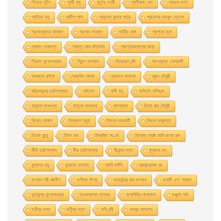
পিয়েরে লুইস
পূরবী বসু
পূর্ণেন্দু পত্রী
পৃথ্বীরাজ সেন
প্রচেত গুপ্ত
প্রতিভা বসু
প্রদীপ পাল
প্রফুল্ল কুমার পাত্র
প্রফেসর মকবুল হােসেন
প্রবােধকুমার সান্যাল
প্রবােধ সান্যাল
প্রবীর ঘােষ
প্রশান্ত মৃধা
প্রসাদ সেনগুপ্ত
প্রান্ত ঘোষ দস্তিদার
প্রাপ্তবয়স্কদের জন্য
প্রিতম মুখোপাধ্যায়
প্রিন্স আশরাফ
প্রিয়ব্রত নন্দী
প্ৰণয়কৃষ্ণ গোস্বামী
ফারজানা রাইসা
ফেরদৌস আলম
ফ্রানৎস কাফকা
বকুল চৌধুরী
বঙ্কিমচন্দ্র চট্টোপাধ্যায়
বাইবেল
বানী বসু
বার্নহার্ড শেলিঙ্ক
বাসুদেব দাশগুপ্ত
বাসুবেদ মালাকর
বাৎস্যায়ন
বিনতা রায় চৌধুরী
বিনোদ ঘোষাল
বিপ্রদাশ বড়ুয়া
বিপ্লব চক্রবর্তী
বিপ্লব মজুমদার
বিবেক কুন্ডু
বিমল কর
বিশ্বজিৎ পাণ্ডা
বিশ্বের শ্রেষ্ঠ আদি-রসের গল্প
বীথি চট্টোপাধ্যায়
বীরু চট্টোপাধ্যায়
বীরেন্দ্র দত্ত
বুদ্ধদেব গুহ
বুদ্ধদেব বসু
বুদ্ধদেব হালদার
ব্যারি মার্টিন
ব্রজেন্দ্রনাথ ধর
ভগবান শ্রী রজনীশ
ভগীরথ মিশ্র
ভারতচন্দ্র রায় গুণাকর
ভারতী এস. প্রধান
ভুবনচন্দ্র মুখোপাধ্যায়
ভৈরবপ্রসাদ হালদার
ভ্লাদিমির নাবোকভ
মঞ্জুলা শর্মা
মণীন্দ্র গুপ্ত
মণীন্দ্র দত্ত
মতি নন্দী
মনসুর আহমেদ