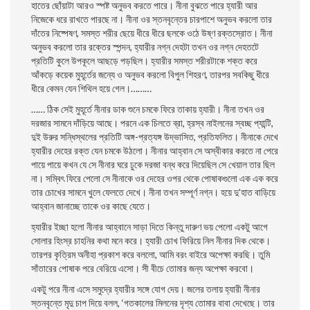
হাতের ছোঁয়াটা আরও স্পষ্ট অনুভব করতে পারে। নীনা বুঝতে পারে হ্যারী আর
নিজেকে ধরে রাখতে পারছে না। নীনা ওর স্তনবৃন্তের চারপাশে অনুভব করলাে তার
দাঁতের নিষ্পেষণ, সমস্ত শরীর ছেয়ে ধীরে ধীরে ছলকে ওঠে উষ্ণ রক্তস্রোত। নীনা
অনুভব করলাে তার রক্তের স্পন্দন, হ্যারীর নগ্ন দেহটা তখন ওর নগ্ন দেহতটে
প্রতিটি কুলে উপকূলে আছড়ে পড়ছিল। হ্যারীর সমস্ত শরীরটাকে শক্ত করে
আঁকড়ে কয়েক মুহূর্তের জন্যে ও অনুভব করলাে বিপুল শিহরণ, তারপর সবকিছু ধীরে
ধীরে কেমন যেন শিথিল হয়ে গেল।………
…… ঠিক সেই মুহূর্তে নীনার ডাক শুনে চমকে ফিরে তাকায় হ্যারী। নীনা তখন ওর
দরজার সামনে দাঁড়িয়ে আছে। পরনে এক চিলতে ব্রা, হ্রস্ব নাইলনের স্বচ্ছ প্যান্টি,
দুই উরুর সন্ধিস্থলের প্রতিটি অঙ্গ-প্রত্যঙ্গ উদ্ভাসিত, প্রতিফলিত। নীনাকে দেখে
হ্যারীর দেহের রক্ত যেন চমকে উঠলাে। নীনার আহ্বান সে অস্বীকার করতে না পেরে
পায়ে পায়ে কখন যে সে নীনার ঘরে ঢুকে দরজা বন্ধ করে দিয়েছিল সে খেয়াল তার ছিল
না। সম্বিৎ ফিরে পেলাে সে নীনাকে ওর দেহের ওপর থেকে পােষাকগুলাে এক এক করে
তার চোখের সামনে খুলে ফেলতে দেখে। নীনা তখন সম্পূর্ণ নগ্ন। হয়ে দু’হাত বাড়িয়ে
আহ্বান জানাচ্ছে তাকে ওর কাছে যেতে।
হ্যারীর ইচ্ছা হলাে নীনার আহ্বানে সাড়া দিতে কিন্তু দারুণ ভয় পেলাে একটু আগে
সােলার হিংস্র চাহনির কথা মনে করে। হ্যারী চোখ ফিরিয়ে নিল নীনার দিক থেকে।
তারপর কৃত্রিম অনীহা প্রকাশ করে বললাে, আমি বরং বাইরে অপেক্ষা করছি। তুমি
সাঁতারের পােষাক পরে বেরিয়ে এসাে। সী বীচে তােমার জন্য অপেক্ষা করবাে।
একটু পরে নীনা এসে সমুদ্রে হ্যারীর সঙ্গে যােগ দেয়। জলের তলায় হ্যারী নীনার
স্তনবৃন্তে মৃদু চাপ দিয়ে বলল, ‘গতকালের মিলনের দৃশ্য তােমার বাবা দেখেছে। তার