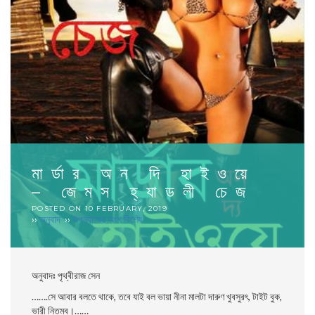
মার্ডার অন দি হাইওয়ে
– জেমস হ্যাডলী চেজ
POSTED ON
10 FEBRUARY, 2019
››
অনুবাদ
››
উপন্যাসের অংশ বিশেষ
অনুবাদঃ পৃথ্বীরাজ সেন
…….সে আবার বলতে থাকে, তবে যাই বল ভায়া নীনা মালটা দারুণ খুবসুরৎ, টাইট বুক,
ভারী নিতম্ব।……