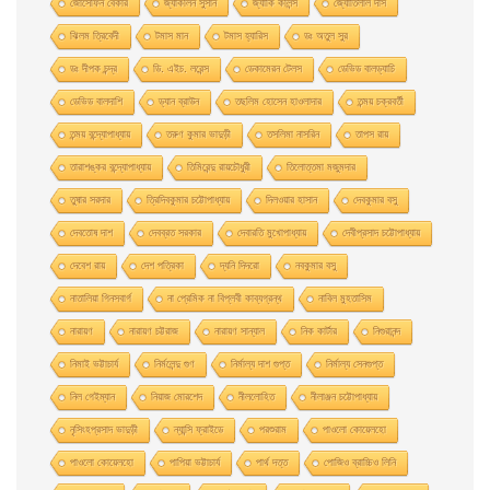
জোসেফিন বেকার
জ্যাকলিন সুসান
জ্যাকি কলিন্স
জ্যোতিলাল দাস
ঝিলম ত্রিবেদী
টমাস মান
টমাস হ্যারিস
ডঃ অতুল সুর
ডঃ দীপক চন্দ্র
ডি. এইচ. লরেন্স
ডেকামেরন টেলস
ডেভিড বালড্যাচি
ডেভিড বালদাশি
ড্যান ব্রাউন
তছলিম হোসেন হাওলাদার
তন্ময় চক্রবর্তী
তন্ময় বন্দ্যোপাধ্যায়
তরুণ কুমার ভাদুড়ী
তসলিমা নাসরিন
তাপস রায়
তারাশঙ্কর বন্দ্যোপাধ্যায়
তিমিরেন্দু রায়চৌধুরী
তিলোত্তমা মজুমদার
তুষার সরদার
ত্রিদিবকুমার চট্টোপাধ্যায়
দিলওয়ার হাসান
দেবকুমার বসু
দেবতোষ দাশ
দেবব্রত সরকার
দেবারতি মুখােপাধ্যায়
দেবীপ্রসাদ চট্টোপাধ্যায়
দেবেশ রায়
দেশ পত্রিকা
দ্যনি দিদরো
নবকুমার বসু
নাতালিয়া গিনসবার্গ
না প্রেমিক না বিপ্লবী কাব্যগ্রন্থ
নাবিল মুহতাসিম
নারায়ণ
নারায়ণ চট্টরাজ
নারায়ণ সান্যাল
নিক কার্টার
নিগুরানন্দ
নিমাই ভট্টাচার্য
নির্মলেন্দু গুণ
নির্মাল্য দাশ গুপ্ত
নির্মাল্য সেনগুপ্ত
নিল গেইম্যান
নিয়াজ মোরশেদ
নীললােহিত
নীলাঞ্জন চট্টোপাধ্যায়
নৃসিংহপ্রসাদ ভাদুড়ী
ন্যান্সি ফ্রাইডে
পরশুরাম
পাওলাে কোয়েলহাে
পাওলাে কোয়েলহো
পাপিয়া ভট্টাচার্য
পার্থ দত্ত
পােজিও ব্রাচ্চিও লিনি