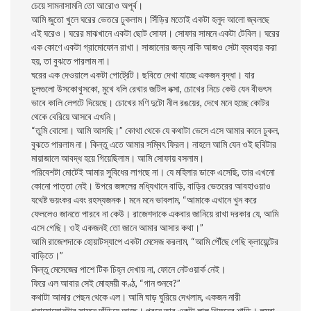
চেয়ে সামনাসামনি তো আরোও অপূর্ব।
আমি জুতো খুলে ঘরের ভেতরে ঢুকলাম। সিঁড়ির মতোই একটা হলুদ আলো জ্বলছে
এই ঘরেও। ঘরের মাঝখানে একটা ছোট সোফা। সোফার সামনে একটা টেবিল। ঘরের
এক কোণে একটা গ্রামোফোন রাখা। সাজানোর জন্য নাকি আজও সেটা ব্যবহার করা
হয়, তা বুঝতে পারলাম না।
ঘরের এক দেওয়ালে একটা পোর্ট্রেট। ছবিতে দেখা যাচ্ছে একজন বৃদ্ধা। যার
চুলগুলো উসকোখুসকো, মুখে বলি রেখার জটিল নক্সা, চোখের নিচে কেউ যেন বীভৎস
ভাবে কালি লেপটে দিয়েছে। চোখের মণি দুটো নীল রঙয়ের, দেখে মনে হচ্ছে কোটর
থেকে বেরিয়ে আসবে এখনি।
“তুমি বোসো। আমি আসছি।” কোথা থেকে যে কথাটা ভেসে এসে আমার কানে ঢুকল,
বুঝতে পারলাম না। কিন্তু এতে আমার সম্বিৎ ফিরল। নাহলে আমি যেন ওই ছবিটার
মায়াজালে আবদ্ধ হয়ে গিয়েছিলাম। আমি সোফায় বসলাম।
পরিবেশটা মোটেই আমার সুবিধের লাগছে না। যে মহিলার ডাকে এসেছি, তার এখনো
কোনো পাত্তা নেই। উপরে জঙ্গলের মধ্যিখানে বাড়ি, বাড়ির ভেতরের আবহাওয়াও
যথেষ্ট ভয়ংকর এবং রহস্যজনক। মনে মনে ভাবলাম, “আমাকে এখানে খুন করে
ফেললেও জানতে পারবে না কেউ। রাজেশদাকে একবার জানিয়ে রাখা দরকার যে, আমি
এসে গেছি। ওই একজনই তো জানে আমার আসার কথা।”
আমি রাজেশদাকে হোয়াটস্যাপে একটা মেসেজ করলাম, “আমি পৌঁছে গেছি ক্লায়েন্টের
বাড়িতে।”
কিন্তু মেসেজের পাশে টিক চিহ্ন দেখায় না, ফোনে নেটওয়ার্ক নেই।
ফিরে এল আবার সেই মোহময়ী কণ্ঠ, “গান শুনবে?”
কথাটা আমার পেছন থেকে এল। আমি ঘাড় ঘুরিয়ে দেখলাম, একজন নারী
গ্রামোফোনটার সামনে দাঁড়িয়ে আছে। পরনে তার একটা লাল শিফনের শাড়ি। লম্বা,