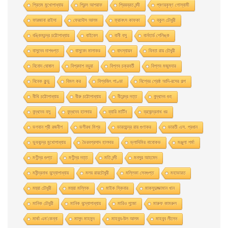
প্রিতম মুখোপাধ্যায়
প্রিন্স আশরাফ
প্রিয়ব্রত নন্দী
প্ৰণয়কৃষ্ণ গোস্বামী
ফারজানা রাইসা
ফেরদৌস আলম
ফ্রানৎস কাফকা
বকুল চৌধুরী
বঙ্কিমচন্দ্র চট্টোপাধ্যায়
বাইবেল
বানী বসু
বার্নহার্ড শেলিঙ্ক
বাসুদেব দাশগুপ্ত
বাসুবেদ মালাকর
বাৎস্যায়ন
বিনতা রায় চৌধুরী
বিনোদ ঘোষাল
বিপ্রদাশ বড়ুয়া
বিপ্লব চক্রবর্তী
বিপ্লব মজুমদার
বিবেক কুন্ডু
বিমল কর
বিশ্বজিৎ পাণ্ডা
বিশ্বের শ্রেষ্ঠ আদি-রসের গল্প
বীথি চট্টোপাধ্যায়
বীরু চট্টোপাধ্যায়
বীরেন্দ্র দত্ত
বুদ্ধদেব গুহ
বুদ্ধদেব বসু
বুদ্ধদেব হালদার
ব্যারি মার্টিন
ব্রজেন্দ্রনাথ ধর
ভগবান শ্রী রজনীশ
ভগীরথ মিশ্র
ভারতচন্দ্র রায় গুণাকর
ভারতী এস. প্রধান
ভুবনচন্দ্র মুখোপাধ্যায়
ভৈরবপ্রসাদ হালদার
ভ্লাদিমির নাবোকভ
মঞ্জুলা শর্মা
মণীন্দ্র গুপ্ত
মণীন্দ্র দত্ত
মতি নন্দী
মনসুর আহমেদ
মনীন্দ্রনাথ বন্দ্যোপাধ্যায়
মলয় রায়চৌধুরী
মল্লিকা সেনগুপ্ত
মহাভারত
মহুয়া চৌধুরী
মহুয়া মল্লিক
মাইক স্কিনার
মাকসুদুজ্জামান খান
মানিক চৌধুরী
মানিক বন্দ্যোপাধ্যায়
মারিও পুজো
মারুফ কামরুল
মার্থা এম'কেন্না
মাসুদ মাহমুদ
মাহবুব-উল আলম
মাহবুব লীলেন