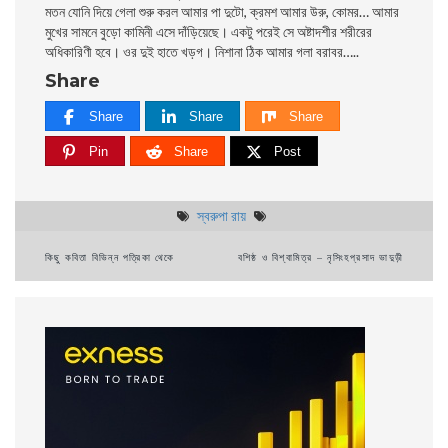
মতন যোনি দিয়ে গেলা শুরু করল আমার পা দুটো, ক্রমশ আমার উরু, কোমর… আমার
মুখের সামনে বুড়ো কামিনী এসে দাঁড়িয়েছে। একটু পরেই সে অষ্টাদশীর শরীরের
অধিকারিণী হবে। ওর দুই হাতে খড়গ। নিশানা ঠিক আমার গলা বরাবর…..
Share
Share
Share
Share
Pin
Share
Post
স্বরুপা রায়
Post
কিছু কবিতা বিভিন্ন পত্রিকা থেকে
বশিষ্ঠ ও বিশ্বামিত্র – নৃসিংহপ্রসাদ ভাদুড়ী
navigation