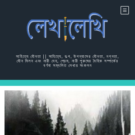
Skip
to
content
সাহিত্যে যৌনতা || সাহিত্যে, গল্প, উপন্যাসের যৌনতা, নগ্নতা,
যৌন মিলন এবং নারী দেহ, প্রেম, নারী পুরুষের দৈহিক সম্পার্কের
বর্ণনা সম্বলিত লেখার সংকলন