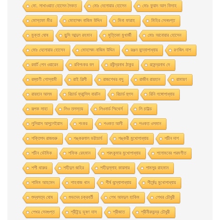
মাে. সাখাওয়াত হােসেন সৈকত
মােঃ দেলােয়ার হােসেন
মােঃ ফুয়াদ আল ফিদাহ
মােস্তফা মীর
মােহাম্মদ নাজিম উদ্দিন
মিনা ফারাহ
মিহির সেনগুপ্ত
মুক্তা ঘোষ
মুন্সি আব্দুল রহমান
মৃত্তিকা মুখার্জী
মোঃ আনোয়ার হোসেন
মোঃ দেলোয়ার হােসেন
মোহাম্মদ নাজিম উদ্দিন
রঞ্জন বন্দ্যোপাধ্যায়
রণজিৎ দাশ
রবার্ট পেন ওয়ারেন
রবিশংকর বল
রবীন্দ্রনাথ ঠাকুর
রমেন্দ্রনাথ দে
রম্যাণী গোস্বামী
রাই শিল্পী
রাজশেখর বসু
রাজীব রায়হান
রামায়ণ
রায়হান আলম
রিচার্ড ফ্রান্সিস বারটন
রিচার্ড হুগস
রিনি গঙ্গোপাধ্যায়
রূপক সাহা
লিও তলস্তয়
লিওনার্ড স্মিথের্স
লি চাইল্ড
লুসিয়াস আপুলেইয়াস
শংকর
শওকত আলী
শওকত ওসমান
শক্তিপদ রাজগুরু
শঙ্করলাল ভট্টাচার্য
শঙ্করী মুখােপাধ্যায়
শচীন দাশ
শচীন ভৌমিক
শফিক রেহমান
শরৎকুমার মুখোপাধ্যায়
শলোমনের পরমগীত
শশী থারুর
শহীদুল জহির
শহীদুল্লাহ কায়সার
শামসুর রাহমান
শামিম আহমেদ
শাহবাজ খান
শীর্ষ বন্দ্যোপাধ্যায়
শীর্ষেন্দু মুখোপাধ্যায়
শুদ্ধসত্ব ঘোষ
শুভদেব চক্রবর্তী
শেখ আবদুল হাকিম
শেখর চৌধুরী
শেখর সেনগুপ্ত
শ্রীইন্দু ভূষণ দাস
শ্রীজাত
শ্রীনীরদচন্দ্র চৌধুরী