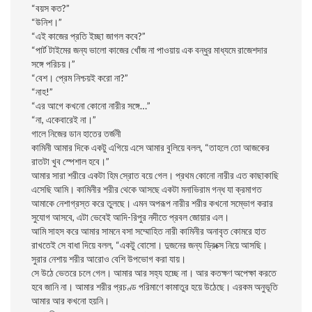
“বয়স কত?”
“উনিশ।”
“এই কাজের প্রতি ইচ্ছা জাগল কবে?”
“পার্ট টাইমের জন্য ভালো কাজের খোঁজ না পাওয়ায় এক বন্ধুর মাধ্যমে রাজেশদার
সঙ্গে পরিচয়।”
“বেশ। প্রেম নিশ্চয়ই করো না?”
“নাহ!”
“এর আগে কখনো কোনো নারীর সঙ্গে…”
“না, একেবারেই না।”
গালে নিজের ডান হাতের তর্জনী
কামিনী আমার দিকে একটু এগিয়ে এসে আমার বুলিয়ে বলল, “তাহলে তো আজকের
রাতটা খুব স্পেশাল হবে।”
আমার সারা শরীরে একটা হিম স্রোত বয়ে গেল। প্রথম কোনো নারীর এত কাছাকাছি
এসেছি আমি। কামিনীর শরীর থেকে আসছে একটা মনাভিরাম গন্ধ যা ক্রমাগত
আমাকে নেশাগ্রস্ত করে তুলছে। এমন অপরূপ নারীর শরীর কখনো সম্ভোগ করার
সুযোগ আসবে, এটা ভেবেই আদি-রিপুর নদীতে প্রবল জোয়ার এল।
আমি সাহস করে আমার সামনে বসা সম্মোহিত নারী কামিনীর অনাবৃত কোমরে হাত
রাখতেই সে বাধা দিয়ে বলল, “একটু বোসো। দুজনের জন্য ড্রিংক্স নিয়ে আসছি।
সুরার নেশায় শরীর আরোও বেশি উপভোগ করা যায়।
সে উঠে ভেতরে চলে গেল। আমার আর সহ্য হচ্ছে না। আর কতক্ষণ অপেক্ষা করতে
হবে জানি না। আমার শরীর প্রচণ্ড পরিমাণে কামাতুর হয়ে উঠেছে। এরকম অনুভূতি
আমার আর কখনো হয়নি।