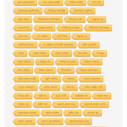
তন্ময় বন্দ্যোপাধ্যায়
তরুণ কুমার ভাদুড়ী
তসলিমা নাসরিন
তাপস রায়
তারাশঙ্কর বন্দ্যোপাধ্যায়
তিমিরেন্দু রায়চৌধুরী
তিলোত্তমা মজুমদার
তুষার সরদার
ত্রিদিবকুমার চট্টোপাধ্যায়
দিলওয়ার হাসান
দেবকুমার বসু
দেবতোষ দাশ
দেবব্রত সরকার
দেবারতি মুখােপাধ্যায়
দেবীপ্রসাদ চট্টোপাধ্যায়
দেবেশ রায়
দেশ পত্রিকা
দ্যনি দিদরো
নবকুমার বসু
নাতালিয়া গিনসবার্গ
না প্রেমিক না বিপ্লবী কাব্যগ্রন্থ
নাবিল মুহতাসিম
নারায়ণ
নারায়ণ চট্টরাজ
নারায়ণ সান্যাল
নিক কার্টার
নিগুরানন্দ
নিমাই ভট্টাচার্য
নির্মলেন্দু গুণ
নির্মাল্য দাশ গুপ্ত
নির্মাল্য সেনগুপ্ত
নিল গেইম্যান
নিয়াজ মোরশেদ
নীললােহিত
নীলাঞ্জন চট্টোপাধ্যায়
নৃসিংহপ্রসাদ ভাদুড়ী
ন্যান্সি ফ্রাইডে
পরশুরাম
পাওলাে কোয়েলহাে
পাওলাে কোয়েলহো
পাপিয়া ভট্টাচার্য
পার্থ দত্ত
পােজিও ব্রাচ্চিও লিনি
পিয়েরে লুইস
পূরবী বসু
পূর্ণেন্দু পত্রী
পৃথ্বীরাজ সেন
প্রচেত গুপ্ত
প্রতিভা বসু
প্রদীপ পাল
প্রফুল্ল কুমার পাত্র
প্রফেসর মকবুল হােসেন
প্রবােধকুমার সান্যাল
প্রবােধ সান্যাল
প্রবীর ঘােষ
প্রশান্ত মৃধা
প্রসাদ সেনগুপ্ত
প্রান্ত ঘোষ দস্তিদার
প্রাপ্তবয়স্কদের জন্য