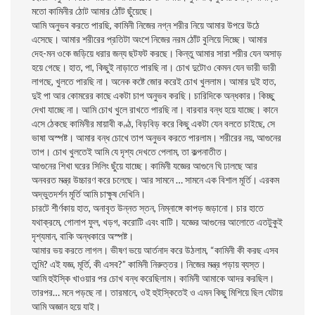
মতো কামিনীর ঠোট আমার ঠোঁট ছুঁয়েছে।
আমি অনুভব করতে পারছি, কামিনী নিজের নগ্ন শরীর নিয়ে আমার উপরে উঠে
এসেছে। আমার শরীরের প্রতিটা অংশে নিজের নরম ঠোঁট বুলিয়ে দিচ্ছে। আমার
দেহ-মন ওকে জড়িয়ে ধরার জন্য ছটফট করছে। কিন্তু আমার সারা শরীর যেন অসাড়
হয়ে গেছে। হাত, পা, কিছুই নাড়াতে পারছি না। চোখ দুটোও কেমন যেন ভারী ভারী
লাগছে, খুলতে পারছি না। অনেক কষ্টে জোর করেই চোখ খুললাম। আমার দুই হাত,
দুই পা আর কোমরের কাছে একটা চাপ অনুভব করছি। চারিদিকে অন্ধকার। কিচ্ছু
দেখা যাচ্ছে না। আমি চোখ খুলে রাখতে পারছি না। বারবার বন্ধ হয়ে যাচ্ছে। কানে
এসে ঠেকছে কামিনীর মায়াবী কণ্ঠ, বিড়বিড় করে কিছু একটা যেন বলতে চাইছে, সে
ভাষা অস্পষ্ট। আমার বন্ধ চোখে তাপ অনুভব করতে পারলাম। শরীরের নয়, আগুনের
তাপ। চোখ খুলতেই আমি যে দৃশ্য দেখতে পেলাম, তা কল্পনাতীত।
আগুনের শিখা ঘরের সিলিং ছুঁয়ে যাচ্ছে। কামিনী যজ্ঞের আগুনে ঘি ঢালছে আর
অনবরত মন্ত্র উচ্চারণ করে চলেছে। আর সামনে … সামনে এক বিশাল মূর্তি। এরকম
অদ্ভুতদর্শন মূর্তি আমি চাক্ষুষ দেখিনি।
চারটে শীর্ণকায় হাত, অনাবৃত উন্নত স্তন, নিম্নাঙ্গে কাপড় জড়ানো। চার হাতে
যথাক্রমে, গোলাপ ফুল, খড়গ, করোটি এবং বাটি। যজ্ঞের আগুনের আলোতে এতটুকুই
দৃশ্যমান, বাকি অন্ধকারে অস্পষ্ট।
আমার ভয় করতে লাগল। ভীষণ ভয়ে আর্তনাদ করে উঠলাম, “কামিনী কী করছ এসব
তুমি? এই যজ্ঞ, মূর্তি, কী এসব?” কামিনী নিরুত্তর। নিজের মন্ত্র পড়ায় ব্যস্ত।
আমি হুইস্কি খাওয়ার পর চোখ বন্ধ করেছিলাম। কামিনী আমাকে আদর করছিল।
তারপর… মনে পড়ছে না। তারমানে, ওই হুইস্কিতেই ও এমন কিছু মিশিয়ে ছিল যেটায়
আমি অজ্ঞান হয়ে যাই।