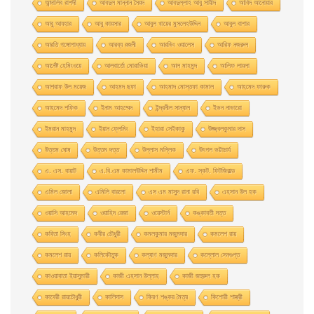
আন্দালিব রাশদী
আবদুল মান্নান সৈয়দ
আবদুল্লাহ আবু সায়ীদ
আবিদ আনোয়ার
আবু আযহার
আবু কায়সার
আবুল খায়ের মুসলেহউদ্দিন
আবুল বাশার
আরতি গঙ্গোপাধ্যায়
আরব্য রজনী
আরভিং ওয়ালেস
আরিফ নজরুল
আর্নেষ্ট হেমিংওয়ে
আলবার্তো মােরাভিয়া
আল মাহমুদ
আলিফ লায়লা
আশরাফ উল ময়েজ
আহমদ ছফা
আহমাদ মোস্তফা কামাল
আহমেদ ফারুক
আহমেদ শফিক
ইনাম আহম্মেদ
ইন্দ্রনীল সান্যাল
ইভন নাভারাে
ইমরান মাহমুদ
ইয়ান ফ্লেমিং
ইহারা সেইকাকু
উজ্জ্বলকুমার দাস
উত্তম ঘােষ
উত্তম দত্ত
উল্লাস মল্লিক
উৎপল ভট্টাচার্য
এ. এস. বায়াট
এ.বি.এম কামালউদ্দিন শামীম
এফ. স্কট. ফিটজিরাল্ড
এমিল জোলা
এমিলি বারলো
এস এম মাসুদ রানা রবি
এহসান উল হক
ওয়াসি আহমেদ
ওয়াহিদ রেজা
ওয়েস্টার্ন
কঙ্কাবতী দত্ত
কবিতা সিংহ
কবীর চৌধুরী
কমলকুমার মজুমদার
কমলেশ রায়
কমলেশ রায়
কলিকৌতুক
কল্যাণ মজুমদার
কল্লোল সেনগুপ্ত
কাওয়াবাতা ইয়াসুমারী
কাজী এহসান উল্লাহ
কাজী জহুরুল হক
কাবেরী রায়চৌধুরী
কালিদাস
কিরণ শঙ্কর মৈত্র
কিশোরী শাস্ত্রী