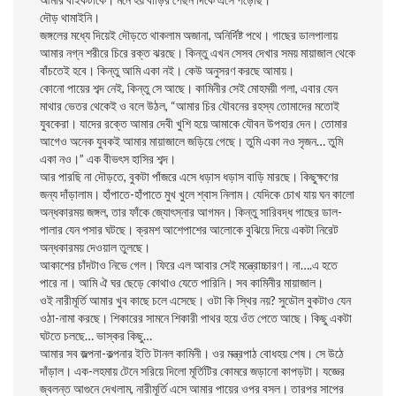
দৌড় থামাইনি।
জঙ্গলের মধ্যে দিয়েই দৌড়তে থাকলাম অজানা, অনির্দিষ্ট পথে। গাছের ডালপালায়
আমার নগ্ন শরীরে চিরে রক্ত ঝরছে। কিন্তু এখন সেসব দেখার সময় মায়াজাল থেকে
বাঁচতেই হবে। কিন্তু আমি একা নই। কেউ অনুসরণ করছে আমায়।
কোনো পায়ের শব্দ নেই, কিন্তু সে আছে। কামিনীর সেই মোহময়ী গলা, এবার যেন
মাথার ভেতর থেকেই ও বলে উঠল, “আমার চির যৌবনের রহস্য তোমাদের মতোই
যুবকেরা। যাদের রক্তে আমার দেবী খুশি হয়ে আমাকে যৌবন উপহার দেন। তোমার
আগেও অনেক যুবকই আমার মায়াজালে জড়িয়ে গেছে। তুমি একা নও সৃজন… তুমি
একা নও।” এক বীভৎস হাসির শব্দ।
আর পারছি না দৌড়তে, বুকটা পাঁজরে এসে ধড়াস ধড়াস বাড়ি মারছে। কিছুক্ষণের
জন্য দাঁড়ালাম। হাঁপাতে-হাঁপাতে মুখ খুলে শ্বাস নিলাম। যেদিকে চোখ যায় ঘন কালো
অন্ধকারময় জঙ্গল, তার ফাঁকে জ্যোৎস্নার আগমন। কিন্তু সারিবদ্ধ গাছের ডাল-
পালার যেন পসার ঘটছে। ক্রমশ আশেপাশের আলোকে বুঝিয়ে দিয়ে একটা নিরেট
অন্ধকারময় দেওয়াল তুলছে।
আকাশের চাঁদটাও নিভে গেল। ফিরে এল আবার সেই মন্ত্রোচ্চারণ। না….এ হতে
পারে না। আমি ঐ ঘর ছেড়ে কোথাও যেতে পারিনি। সব কামিনীর মায়াজাল।
ওই নারীমূর্তি আমার খুব কাছে চলে এসেছে। ওটা কি স্থির নয়? সুডৌল বুকটাও যেন
ওঠা-নামা করছে। শিকারের সামনে শিকারী পাথর হয়ে ওঁত পেতে আছে। কিছু একটা
ঘটতে চলছে… ভাস্কর কিছু…
আমার সব জল্পনা-কল্পনার ইতি টানল কামিনী। ওর মন্ত্রপাঠ বোধহয় শেষ। সে উঠে
দাঁড়াল। এক-লহমায় টেনে সরিয়ে দিলো মূর্তিটির কোমরে জড়ানো কাপড়টা। যজ্ঞের
জ্বলন্ত আগুনে দেখলাম, নারীমূর্তি এসে আমার পায়ের ওপর বসল। তারপর সাপের