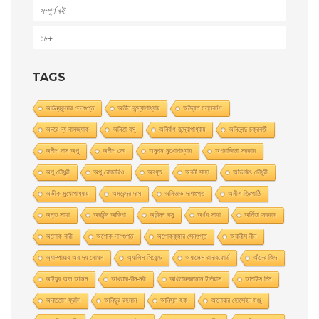
সম্পুর্ণ বই
১৮+
TAGS
অচিন্ত্যকুমার সেনগুপ্ত
অতীন বন্দ্যোপাধ্যায়
অদ্বৈত মল্লবর্মণ
অনরে দ্য বালজ্যাক
অনিতা বসু
অনির্বাণ বন্দ্যোপাধ্যায়
অনিলেন্দু চক্রবর্তী
অনীশ দাস অপু
অনীশ দেব
অনুপম মুখোপাধ্যায়
অপরাজিতা সরকার
অপু চৌধুরী
অপু রােজারিও
অবধূত
অবনী সাহা
অভিজিৎ চৌধুরী
অভীক মুখোপাধ্যায়
অমরেন্দ্র দাস
অমিতাভ দাশগুপ্ত
অমীশ ত্রিপাঠি
অমৃত সাহা
অরবিন্দ আডিগা
অরিন্দম বসু
অর্ণব সাহা
অর্পিতা সরকার
অলোক বারী
অশােক দাশগুপ্ত
অশোককুমার সেনগুপ্ত
অ্যানীস নীন
অ্যাম্পায়ার অব দ্য মােঘল
অ্যালিস সিবােন্ড
অ্যালেক্স রাদারফোর্ড
আঁদ্রে জিদ
আইয়ুব আল আমিন
আখতার-উন-নবী
আখতারুজ্জামান ইলিয়াস
আনাইস নিন
আনাতােল ফ্রাঁস
আনিছুর রহমান
আনিসুল হক
আনোয়ার হোসেইন মঞ্জু