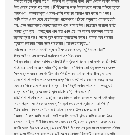
বাড়িতে আলো জ্বালা বারণ। অতিথি আপ্যায়নের মতন একটা শেয়াল আমার সামনে
দিয়ে দৌড়ে রাস্তা পার হলো। ঝিঁঝিঁপোকার ডাক নিস্তব্ধতার মাত্রা বাড়িয়ে তুলছে
কয়েকগুণ। জনমানবশূন্য এরকম একটা জায়গায় কারোও বাস করার কথা নয়।
আমি বাইক থেকে নেমে হোয়াটস্যাপে রাজেশদার পাঠানো নম্বরটায় ফোন করতেই
যাব, এমন সময় আমার ফোনটা ভয়ানক শব্দে বেজে উঠল। রিংটোনে লাগানো গানটা
আমার খুব প্রিয়। কিন্তু বরে শাপ হয়ে এখন এই গান আমার হৃদকম্পন বাড়িয়ে
তুলেছে ক্রমাগত। স্ক্রিনে ফুটে উঠেছে ক্লায়েন্টের নম্বর। রিসিভ করে বললাম,
“হ্যালো ম্যাডাম, আমি সৃজন বলছিলাম। আপনার বাড়িটা…”
ফোনের ওপাশ থেকে একটা মধুর নারী কণ্ঠ ভেসে এল, “তুমি এসে গেছ?”
উল্ফ এই কণ্ঠের মাদকতা মড়াকেও দাঁড় করিয়ে দেবে।
“না ম্যাডাম। আসলে আপনার বাড়িটা ঠিক খুঁজে পাচ্ছি না। রাজেশদা যে ঠিকানাটা
পাঠিয়েছে, সেখানে এসে আমি দাঁড়িয়ে আছি। চারিদিকে তো শুধু জঙ্গল আর জঙ্গল।”
“গুগল ম্যাপ ধরে রাজেশের ঠিকানায় যদি ঠিকমতো পৌঁছে গিয়ে থাকো, তাহলে
হাতে বাঁপাশে দেখতে পাবে জঙ্গলের মধ্যে দিয়ে একটা পাঁচ-ছয় হাত চওড়া রাস্তা
ভেতরের দিকে চলে গিয়েছে। রাস্তা থেকে কিছুই দেখতে পাবে না। কিন্তু ওই
রাস্তা ধরে কিছু দূর আসতেই তুমি আমার বাড়ি পেয়ে যাবে।”
আমি বাঁপাশে তাকালাম। একটু এদিক ওদিক তাকাতে কয়েক পা আগে সেই রাস্তা
চোখে পড়ল। আমি ফোনে বললাম, “রাস্তা পেয়ে গেছি ম্যাডাম। আসছি।”
“ঠিক আছে। নিচের গেট খোলাই আছে। সোজা উপরে চলে এসো।”
“আচ্ছা।” বলে আমি ফোনটা কেটে প্যান্টের পকেটে ঢুকিয়ে বাইকে আবার উঠে
বসলাম। বাইকে স্টার্ট দিয়ে জঙ্গলের ভেতরের সেই রাস্তায় ঢুকলাম। মনের মধ্যে
একটা অস্বস্তি শুরু হয়েছে। এরকম নিরিবিলি, জনমানবশূন্য জায়গায় একজন মহিলা
একা একা কীভাবে থাকতে পারে, এটা আমার মাথাতে কিছুতেই ঢুকছে না। একটা