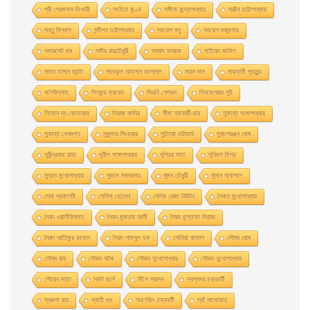
শ্রী প্রেমদাস ভিখারী
সংহিতা কুণ্ড
সঙ্গীতা বন্দ্যোপাধ্যায়
সঞ্জীব চট্টোপাধ্যায়
সন্তু বিশ্বাস
সন্দীপন চট্টোপাধ্যায়
সমরেশ বসু
সমরেশ মজুমদার
সমারসেট মম
সমীর রায়চৌধুরী
সম্বাদ রসরাজ
সাইয়েদ জামিল
সাদত হাসান মান্টো
সাদেকুল আহসান কল্লোল
সায়ন দাস
সায়ন্তনী পূততুন্ড
সা’দউল্লাহ
সিগমন্ড ফ্রয়েড
সিডনি শেলডন
সিনক্লেয়ার লুই
সিমোন দ্য বোভোয়ার
সিরাজ কাদির
সীমা ব্যানার্জী-রায়
সুকান্ত গঙ্গোপাধ্যায়
সুকান্ত সেনগুপ্ত
সুকুমার সিংহরায়
সুচিত্রা ভট্টাচার্য
সুধাংশরঞ্জন ঘোষ
সুধীন্দ্রনাথ রাহা
সুনীল গঙ্গোপাধ্যায়
সুপ্রিয় সাহা
সুবিমল মিশ্র
সুব্রত মুখোপাধ্যায়
সুভাস সমাজদার
সুমন চৌধুরী
সুসান অ্যাশলে
সেবা প্রকাশনী
সেলিনা হােসেন
সেলিম রেজা নিউটন
সৈকত মুখোপাধ্যায়
সৈয়দ ওয়ালীউল্লাহ
সৈয়দ মুজতবা আলী
সৈয়দ মুস্তাফা সিরাজ
সৈয়দ আতিকুর রহমান
সৈয়দ শামসুল হক
সোনিয়া কামাল
সৌম্য ঘােষ
সৌম্য রায়
সৌরভ ঘটক
সৌরভ মুখােপাধ্যায়
সৌরভ মুখোপাধ্যায়
সৌরেন দত্ত
স্কট মর্লে
স্টিগ লারসন
স্বপ্নময় চক্রবর্তী
স্বরুপা রায়
স্বাতী গুহ
স্মরণজিৎ চক্রবর্তী
স্যাঁ সাফোয়াত