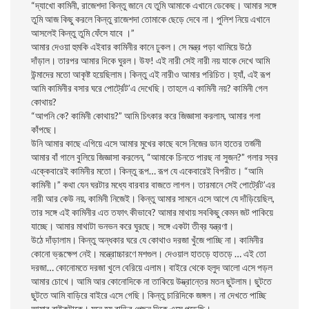
“দ্যাখো কামিনী, রাজেশদা কিন্তু জানে যে তুমি আমাকে এখানে ডেকেছ। আমার সঙ্গে
তুমি আজ কিছু করলে কিন্তু রাজেশদা তোমাকে ছেড়ে দেবে না। পুলিশ নিয়ে এখানে
আসলেই কিন্তু তুমি ফেঁসে যাবে ।”
আমার দেওয়া হুমকি এইবার কামিনীর কানে ঢুকল। সে মন্ত্র পড়া থামিয়ে উঠে
দাঁড়াল। তারপর আমার দিকে ঘুরল। উফ! এই নারী সেই নারী নয় যাকে দেখে আমি
উন্মাদের মতো আকৃষ্ট হয়েছিলাম। কিন্তু এই নারীও আমার পরিচিত। হ্যাঁ, এই রূপ
আমি কামিনীর বসার ঘরে পোর্ট্রেট’এ দেখেছি। তাহলে এ কামিনী নয়? কামিনী গেল
কোথায়?
“আপনি কে? কামিনী কোথায়?” আমি চিৎকার করে জিজ্ঞাসা করলাম, আমার গলা
কাঁপছে।
উনি আমার কাছে এগিয়ে এসে আমার মুখের কাছে বসে নিজের ডান হাতের তর্জনী
আমার বাঁ গালে বুলিয়ে জিজ্ঞাসা করলেন, “আমাকে চিনতে পারছ না সুজন?” গলার স্বর
এক্কেবারেই কামিনীর মতো। কিন্তু রূপ… রূপ যে একেবারেই বিপরীত। “আমি
কামিনী।” কথা যেন ঘরটার মধ্যে বারবার বাজতে লাগল। তারমানে সেই পোর্ট্রেট’এর
নারী আর কেউ নয়, কামিনী নিজেই। কিন্তু আমার সামনে এসে আগে যে দাঁড়িয়েছিল,
তার সঙ্গে এই কামিনীর এত তফাৎ কীভাবে? আমার মাথায় সবকিছু কেমন জট পাকিয়ে
যাচ্ছে। আমার মাথাটা ভনভন করে ঘুরছে। সঙ্গে একটা তীব্র যন্ত্রণা।
উঠে দাঁড়ালাম। কিন্তু অন্ধকার ঘরে যে কোথাও দরজা খুঁজে পাচ্ছি না। কামিনীর
কোনো ভ্রূক্ষেপ নেই। মন্ত্রোচ্চারণে মশগুল। দেওয়াল হাতড়ে হাতড়ে … এই তো
দরজা… কোনোমতে দরজা খুলে বেরিয়ে এলাম। বাইরে থেকে হলুদ আলো এসে পড়ল
আমার চোখে। আমি আর কোনোদিকে না তাকিয়ে উদ্ভ্রান্তের মতন ছুটলাম। ছুটতে
ছুটতে আমি বাড়িরে বাইরে এসে গেছি। কিন্তু চারিদিকে জঙ্গল। না দেখতে পাচ্ছি
আমার বাইকটাকে। মনে হয় বাড়ির পেছন দিকে এসে পড়েছি।