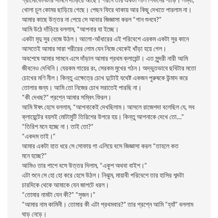
খোলা চুল কোমর ছাড়িয়ে গেছে। পেছন ফিরে থাকায় আর কিছু দেখতে পারলাম না।
আমার কাছে উত্তর না পেয়ে সে আবার জিজ্ঞাসা করল “গান শুনবে?”
আমি উঠে দাঁড়িয়ে বললাম, “আপনার যা ইচ্ছে।
একটা মৃদু সুর বেজে উঠল। আলো-আঁধারের এই পরিবেশে এরকম একটা সুর কানে
আসতেই আমার সারা শরীরের লোম যেন নিজে থেকেই খাঁড়া হয়ে গেল।
অবশেষে আমার সামনে এসে দাঁড়াল আমার প্রথম ক্লায়েন্ট। এত সুন্দরী নারী আমি
জীবনেও দেখিনি। যেরকম গায়ের রং, সেরকম মুখের গঠন। অদ্ভুতভাবে ছবিটার মতো
চোখের মণি নীল। কিন্তু এক্ষেত্রে চোখ দুটোই যথেষ্ট একজন পুরুষকে উন্মাদ করে
তোলার জন্য। আমি তো নিজের চোখ সরাতেই পারছি না।
“কী দেখছ?” প্রশ্নে আমার সম্বিৎ ফিরল।
আমি ঈষৎ হেসে বললাম, “আপনাকেই দেখছিলাম। আসলে রাজেশদা বলেছিল যে, সব
ক্লায়েন্টের বয়সই মোটামুটি তিরিশের উপরে হয়। কিন্তু আপনাকে দেখে তো…”
“তিরিশ মনে হচ্ছে না। তাই তো?”
“একদম তাই।”
আমার একটা হাত ধরে সে সোফায় গা এলিয়ে বসে জিজ্ঞাসা করল “তাহলে কত
মনে হচ্ছে?”
আমিও তার পাশে বসে উত্তর দিলাম, “একুশ অথবা বাইশ।”
এটা শুনে সে হো হো করে হেসে উঠল। নিঝুম, মায়াবী পরিবেশে তার হাসির শব্দটা
চারদিকে থেকে আমাকে যেন জাপটে ধরল।
“তোমার নামটা যেন কী?” “সৃজন।”
“আমার নাম কামিনী। তোমার কী এটা প্রথমবার?” তার প্রশ্নে আমি “হ্যাঁ” বললাম
ঘাড় নেড়ে।