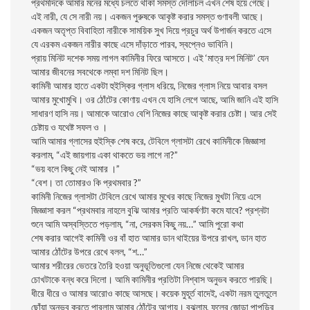
প্রথমদিকে আমার মনের মধ্যে চলতে থাকা সমস্ত দোলাচল এখন শেষ হয়ে গেছে।
এই নারী, যে সে নারী নয়। একজন পুরুষকে আকৃষ্ট করার সমস্ত গুণাবলী আছে।
একজন অতৃপ্ত বিবাহিতা নারীকে সাময়িক সুখ দিয়ে প্রচুর অর্থ উপার্জন করতে এসে
যে এরকম একজন নারীর কাছে এসে দাঁড়াতে পারব, স্বপ্নেও ভাবিনি।
প্রায় মিনিট দশেক সময় লাগল কামিনীর ফিরে আসতে। এই ‘মাত্র দশ মিনিট’ যেন
আমার জীবনের সবথেকে লম্বা দশ মিনিট ছিল।
কামিনী আমার হাতে একটা হুইস্কির গ্লাস ধরিয়ে, নিজের গ্লাস নিয়ে আবার বসল
আমার মুখোমুখি। ওর ঠোঁটের কোণায় এখন যে হাসি লেগে আছে, আমি জানি এই হাসি
সাধারণ হাসি নয়। আমাকে আরোও বেশি নিজের কাছে আকৃষ্ট করার চেষ্টা। আর সেই
চেষ্টায় ও যথেষ্ট সফল ও ।
আমি আমার গ্লাসের হুইস্কি শেষ করে, টেবিলে গ্লাসটা রেখে কামিনীকে জিজ্ঞাসা
করলাম, “এই জায়গায় একা থাকতে ভয় লাগে না?”
“ভয় বলে কিছু নেই আমার ।”
“বেশ। তা তোমারও কি প্রথমবার ?”
কামিনী নিজের গ্লাসটা টেবিলে রেখে আমার মুখের কাছে নিজের মুখটা নিয়ে এসে
জিজ্ঞাসা করল “প্রথমবার নাহলে বুঝি আমার প্রতি আকর্ষণটা কমে যাবে? প্রশ্নটা
শুনে আমি অস্বস্তিতে পড়লাম, “না, সেরকম কিছু নয়…” আমি পুরো কথা
শেষ করার আগেই কামিনী ওর বাঁ হাত আমার ডান থাইয়ের উপরে রাখল, ডান হাত
আমার ঠোঁটের উপরে রেখে বলল, “শ…”
আমার শরীরের ভেতরে তৈরি হওয়া অনুভূতিগুলো যেন নিজে থেকেই আমার
চোখটাকে বন্ধ করে দিলো। আমি কামিনীর প্রতিটা নিশ্বাস অনুভব করতে পারছি।
ধীরে ধীরে ও আমার আরোও কাছে আসছে। কয়েক মুহূর্ত বাদেই, একটা নরম তুলতুলে
ছোঁয়া অনুভব করতে পারলাম আমার ঠোঁটের আগায়। বুঝলাম, ফুলের জোড়া পাপড়ির