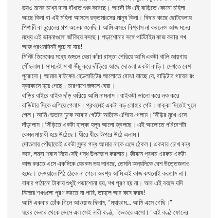
ভয়ও মনের মধ্যে দানা বাঁধতে শুরু করেছে। আদৌ কি এই বাড়িতে কোনো মহিলা
আছে কিনা বা এই মহিলা আসলে রক্তমাংসের মানুষ কিনা। দিদার কাছে ছোটবেলায়
পিশাচী বা চুরেলের গল্প অনেক শুনেছি। আমি এসবে বিশ্বাস না করলেও আজ মনের
মধ্যে এই ভাবনাগুলো জাঁকিয়ে বসছে। পড়াশোনার সঙ্গে পার্টটাইম কাজ করার শখ
আজ প্রথমদিনই ঘুচে না যায়!
মিনিট তিনেকের মধ্যে জঙ্গলে ঘেরা কাঁচা রাস্তা পেরিয়ে আমি একটা খালি জায়গায়
পৌঁছলাম। সামনেই মাথা উঁচু করে দাঁড়িয়ে আছে দোতলা একটা বাড়ি। দেখতে বেশ
পুরোনো। আমার বাইকের হেডলাইটের আলোতে বোঝা যাচ্ছে যে, বাড়িটার গায়ের রং
ফ্যাকাসে হয়ে গেছে। চারপাশে জঙ্গলে ঘেরা।
বাড়ির বাইরে বাইক দাঁড় করিয়ে আমি নামলাম। বাইকটা ভালো করে লক করে
বাড়িটার দিকে এগিয়ে গেলাম। প্রথমেই একটা বড় লোহার গেট। ধাক্কা দিতেই খুলে
গেল। আমি ভেতরে ঢুকে আবার গেটটা আটকে এগিয়ে গেলাম। সিঁড়ির মুখে এসে
দাঁড়ালাম। সিঁড়িতে একটা হাল্কা হলুদ আলো জ্বলছে। এই আলোতে পরিবেশটা
কেমন মায়াবী হয়ে উঠেছে। ধীরে ধীরে উপরে উঠে এলাম।
দোতলায় পৌঁছাতেই একটা সুন্দর গন্ধ আমার নাকে এসে ঠেকল। একবার চোখ বন্ধ
করে, লম্বা শ্বাস নিয়ে সেই গন্ধ উপভোগ করলাম। জীবনে প্রথম এরকম একটা
কাজ করতে এসে একদিকে যেরকম ভয় লাগছে, তেমনি অন্যদিকে বেশ উত্তেজনাও
হচ্ছে। দেওয়ালে পিঠ ঠেকে না গেলে অবশ্য আমি এই কাজ কখনোই করতাম না।
বাবার পাঠানো টাকায় শুধুই পড়াশোনা হয়, শখ পূরণ হয় না। আর এই বয়সে যদি
নিজের শখগুলো পূরণ করতে না পারি, তাহলে আর কবে করব!
আমি একবার ঢোঁক গিলে আওয়াজ দিলাম, “ম্যাডাম… আমি এসে গেছি।”
ঘরের ভেতর থেকে ভেসে এল সেই নারী কণ্ঠ, “ভেতরে এসো।” এই কণ্ঠ ফোনের