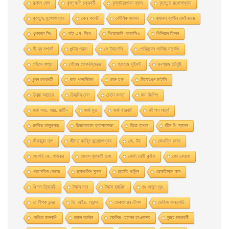
কুণাল ঘোষ
কৃষ্ণকলি চক্রবর্তী
কৃষ্ণদ্বৈপায়ন ব্যাস
কৃষ্ণেন্দু মুখােপাধ্যায়
কৃষ্ণেন্দু মুখোপাধ্যায়
কেন ফলেট
কৌশিক জামান
ক্যারল ব্রাউন জেইনওয়ে
খুশবন্ত সিং
গাই এন. স্মিথ
গিয়ােভানি বােকাসিও
গিলিয়ান ফ্লিন
গী দ্য মপাসাঁ
গুন্টার গ্রাস
গে ট্যালেসি
গেব্রিয়েল গার্সিয়া মার্কেজ
গৌতম গুপ্ত
গৌতম ঘোষদস্তিদার
গ্রাহাম সুইফট
ঘনশ্যাম চৌধুরী
চন্দন চক্রবর্তী
চাক পালানিউক
চারু হক
চিত্ররঞ্জন মাইতি
চিনুয়া আচেবে
চিরঞ্জীব সেন
চেতন ভগত
জন ফিলিপ
জর্জ আর. আর. মার্টিন
জর্জ মুর
জর্জ হারবাট
জাঁ পল সার্ত্র
জাকির তালুকদার
জিয়াকোমাে ক্যাসানােভা
জিয়া হাশান
জীন পি স্যাসন
জীবনানন্দ দাশ
জীমত কান্তি বন্দ্যোপাধ্যায়
জে. উড
জেওফ্রি চসার
জেফরি কে. গার্ডনার
জেমস হ্যাডলী চেজ
জেসি মেরী কুইয়া
জো নেসবো
জোসেফিন বেকার
জ্যাকলিন সুসান
জ্যাকি কলিন্স
জ্যোতিলাল দাস
ঝিলম ত্রিবেদী
টমাস মান
টমাস হ্যারিস
ডঃ অতুল সুর
ডঃ দীপক চন্দ্র
ডি. এইচ. লরেন্স
ডেকামেরন টেলস
ডেভিড বালড্যাচি
ডেভিড বালদাশি
ড্যান ব্রাউন
তছলিম হোসেন হাওলাদার
তন্ময় চক্রবর্তী