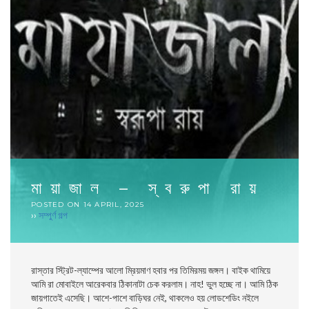
মায়াজাল – স্বরুপা রায়
POSTED ON
14 APRIL, 2025
››
সম্পুর্ণ গল্প
রাস্তার স্ট্রিট-ল্যাম্পের আলো ম্রিয়মাণ হবার পর তিমিরময় জঙ্গল। বাইক থামিয়ে
আমি রা মোবাইলে আরেকবার ঠিকানাটা চেক করলাম। নাহ! ভুল হচ্ছে না। আমি ঠিক
জায়গাতেই এসেছি। আশে-পাশে বাড়িঘর নেই, থাকলেও হয় লোডশেডিং নইলে