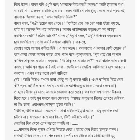
দিয়ে উঠল। বাদল যদি এখুনি বলে, ‘কেয়াকে বিয়ে করবি আনন্দ?” আমি ট্যাকের কথা
ভাববই না। এককথায় রাজি হয়ে যাব। হেলমেটটা সোফায় ছুঁড়ে ফেলে কেয়া প্রথমেই
বাদলকে জিজ্ঞেস করল, “কখন আইসেন মিঞা?”
বাদল বলল, “ঘণ্টা দুয়েক হয়ে গেছে।” “তাইলে তো এক খেপ মারা হইয়া গ্যাছে,
তাই না? অনেক দিন পরে আইলেন। আমার পাইটনারের যন্তরগুলা সব নাইড়া
দ্যাখসেন তো? ঠিকঠাক আসে?” বাদল হাসিমুখে বলল, “এখুনি উপরের যন্তরগুলো
চুষে দেখছিলাম। তলা অবধি এখনও নামিনি । যাক গে,
তোমার সঙ্গে আলাপ করিয়ে দিই। এ হল আনন্দ। কলকাতায় এ আমার বেস্ট ফ্রেন্ড।”
শুনে কেয়া সোজা আমার কাছে এসে, পাশে বসে প্রশ্ন করল, “দ্যাখতে তো আপনে
কার্তিক ঠাকুরের মতোন। যন্তরডা শিব ঠাকুরের মতোন কি?” কেয়া বাঙাল ভাষায় কথা
বলছে। আমি খুব পছন্দ করি এই ভাষা। ছোটবেলায় জেঠিমা কাকিমাদের মুখে আকচার
শুনতাম। এখন বলার মতো কেউ বাড়িতে
নেই। আমি নিজেও বাঙাল ভাষা একটু আধটু বলতে পারি। এখন ঝালিয়ে নিতে দোষ
কী? প্রথমেই ঠিক করে নিলাম, মেয়েটাকে আপারহ্যান্ড নিতে দেওয়া চলবে না।
তাহলে রথীনবাবুর মতো আমাকে হেনস্থা করে দেবে। ওর সঙ্গে সমান সমান টক্কর
দিতে হবে। তাই মুখ ফসকে বলে ফেললাম, “আমার যন্তরডা নিজের চোখখে দেইখবা
না হি? চলো, ওয়াশরুম থেইক্যা ঘুইরা আসি।”
“থাউক, থাউক মিঞা। অহন না। সারা রাইত পইড়্যা আসে। শুধু দ্যাখলে তো
চইলব না। যন্তরডা কাম করে কি না, টেস্ট কইরতে অইব।”
মেয়েটার দিক থেকে চোখ সরাতে পারছি না।……
…..বাদলের দিকে গ্লাস এগিয়ে দিয়েছে কেয়া। তাতে ফের বিয়ার ঢালছে বাদল।
তখনই টিভির দিকে চোখ গেল কেয়ার। পর্দায় মেয়েটাকে তার মাস্টারমশাই চুমু