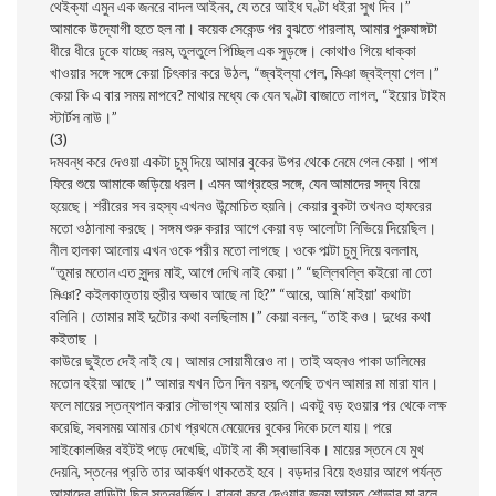
থেইক্যা এমুন এক জনরে বাদল আইনব, যে তরে আইধ ঘণ্টা ধইরা সুখ দিব।”
আমাকে উদ্যোগী হতে হল না। কয়েক সেকেন্ড পর বুঝতে পারলাম, আমার পুরুষাঙ্গটা
ধীরে ধীরে ঢুকে যাচ্ছে নরম, তুলতুলে পিচ্ছিল এক সুড়ঙ্গে। কোথাও গিয়ে ধাক্কা
খাওয়ার সঙ্গে সঙ্গে কেয়া চিৎকার করে উঠল, “জ্বইল্যা গেল, মিঞা জ্বইল্যা গেল।”
কেয়া কি এ বার সময় মাপবে? মাথার মধ্যে কে যেন ঘণ্টা বাজাতে লাগল, “ইয়োর টাইম
স্টার্টস নাউ।”
(3)
দমবন্ধ করে দেওয়া একটা চুমু দিয়ে আমার বুকের উপর থেকে নেমে গেল কেয়া। পাশ
ফিরে শুয়ে আমাকে জড়িয়ে ধরল। এমন আগ্রহের সঙ্গে, যেন আমাদের সদ্য বিয়ে
হয়েছে। শরীরের সব রহস্য এখনও উন্মোচিত হয়নি। কেয়ার বুকটা তখনও হাফরের
মতো ওঠানামা করছে। সঙ্গম শুরু করার আগে কেয়া বড় আলোটা নিভিয়ে দিয়েছিল।
নীল হালকা আলোয় এখন ওকে পরীর মতো লাগছে। ওকে পাল্টা চুমু দিয়ে বললাম,
“তুমার মতোন এত সুন্দর মাই, আগে দেখি নাই কেয়া।” “ছল্লিবল্লি কইরো না তো
মিঞা? কইলকাত্তায় হুরীর অভাব আছে না হি?” “আরে, আমি ‘মাইয়া’ কথাটা
বলিনি। তোমার মাই দুটোর কথা বলছিলাম।” কেয়া বলল, “তাই কও। দুধের কথা
কইতাছ ।
কাউরে ছুইতে দেই নাই যে। আমার সোয়ামীরেও না। তাই অহনও পাকা ডালিমের
মতোন হইয়া আছে।” আমার যখন তিন দিন বয়স, শুনেছি তখন আমার মা মারা যান।
ফলে মায়ের স্তন্যপান করার সৌভাগ্য আমার হয়নি। একটু বড় হওয়ার পর থেকে লক্ষ
করেছি, সবসময় আমার চোখ প্রথমে মেয়েদের বুকের দিকে চলে যায়। পরে
সাইকোলজির বইটই পড়ে দেখেছি, এটাই না কী স্বাভাবিক। মায়ের স্তনে যে মুখ
দেয়নি, স্তনের প্রতি তার আকর্ষণ থাকতেই হবে। বড়দার বিয়ে হওয়ার আগে পর্যন্ত
আমাদের বাড়িটা ছিল স্তনবর্জিত। রান্না করে দেওয়ার জন্য আসত শোভার মা বলে