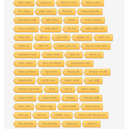
নিমাই ভট্টাচার্য
নির্মলেন্দু গুণ
নির্মাল্য দাশ গুপ্ত
নির্মাল্য সেনগুপ্ত
নিল গেইম্যান
নিয়াজ মোরশেদ
নীললােহিত
নীলাঞ্জন চট্টোপাধ্যায়
নৃসিংহপ্রসাদ ভাদুড়ী
ন্যান্সি ফ্রাইডে
পরশুরাম
পাওলাে কোয়েলহাে
পাওলাে কোয়েলহো
পাপিয়া ভট্টাচার্য
পার্থ দত্ত
পােজিও ব্রাচ্চিও লিনি
পিয়েরে লুইস
পূরবী বসু
পূর্ণেন্দু পত্রী
পৃথ্বীরাজ সেন
প্রচেত গুপ্ত
প্রতিভা বসু
প্রদীপ পাল
প্রফুল্ল কুমার পাত্র
প্রফেসর মকবুল হােসেন
প্রবােধকুমার সান্যাল
প্রবােধ সান্যাল
প্রবীর ঘােষ
প্রশান্ত মৃধা
প্রসাদ সেনগুপ্ত
প্রান্ত ঘোষ দস্তিদার
প্রাপ্তবয়স্কদের জন্য
প্রিতম মুখোপাধ্যায়
প্রিন্স আশরাফ
প্রিয়ব্রত নন্দী
প্ৰণয়কৃষ্ণ গোস্বামী
ফারজানা রাইসা
ফেরদৌস আলম
ফ্রানৎস কাফকা
বকুল চৌধুরী
বঙ্কিমচন্দ্র চট্টোপাধ্যায়
বাইবেল
বানী বসু
বার্নহার্ড শেলিঙ্ক
বাসুদেব দাশগুপ্ত
বাসুবেদ মালাকর
বাৎস্যায়ন
বিনতা রায় চৌধুরী
বিনোদ ঘোষাল
বিপ্রদাশ বড়ুয়া
বিপ্লব চক্রবর্তী
বিপ্লব মজুমদার
বিবেক কুন্ডু
বিমল কর
বিশ্বজিৎ পাণ্ডা
বিশ্বের শ্রেষ্ঠ আদি-রসের গল্প
বীথি চট্টোপাধ্যায়
বীরু চট্টোপাধ্যায়
বীরেন্দ্র দত্ত
বুদ্ধদেব গুহ