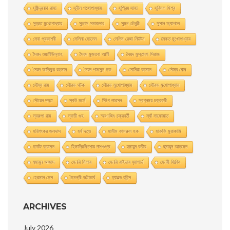
সুধীন্দ্রনাথ রাহা
সুনীল গঙ্গোপাধ্যায়
সুপ্রিয় সাহা
সুবিমল মিশ্র
সুব্রত মুখোপাধ্যায়
সুভাস সমাজদার
সুমন চৌধুরী
সুসান অ্যাশলে
সেবা প্রকাশনী
সেলিনা হােসেন
সেলিম রেজা নিউটন
সৈকত মুখোপাধ্যায়
সৈয়দ ওয়ালীউল্লাহ
সৈয়দ মুজতবা আলী
সৈয়দ মুস্তাফা সিরাজ
সৈয়দ আতিকুর রহমান
সৈয়দ শামসুল হক
সোনিয়া কামাল
সৌম্য ঘােষ
সৌম্য রায়
সৌরভ ঘটক
সৌরভ মুখােপাধ্যায়
সৌরভ মুখোপাধ্যায়
সৌরেন দত্ত
স্কট মর্লে
স্টিগ লারসন
স্বপ্নময় চক্রবর্তী
স্বরুপা রায়
স্বাতী গুহ
স্মরণজিৎ চক্রবর্তী
স্যাঁ সাফোয়াত
হরিশংকর জলদাস
হর্ষ দত্ত
হামীম কামরুল হক
হারুকি মুরাকামি
হার্বাট ক্যাসল
হিমাদ্রিকিশাের দাশগুপ্ত
হুমায়ুন কবীর
হুমায়ূন আহমেদ
হুমায়ুন আজাদ
হেনরি মিলার
হেনরি রাইডার হ্যাগার্ড
হেনরী ফিল্ডিং
হেরমান হেস
হৈমন্তী ভট্টাচার্য
হ্যারল্ড রবিন্স
ARCHIVES
July 2026