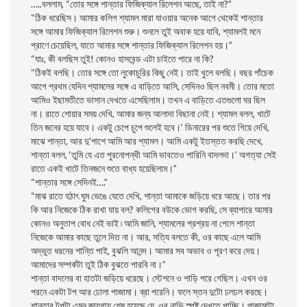
…..বললাম, “তোর সঙ্গে শান্তার ফিজিক্যাল রিলেশন আছে, তাই না?”
“ঠিক ধরেছিস। আমার কলিগ শ্যামল মারা যাওয়ার অনেক আগে থেকেই শান্তার
সঙ্গে আমার ফিজিক্যাল রিলেশন শুরু। শুনলে তুই অবাক হয়ে যাবি, শ্যামলই মনে
প্রাণে চেয়েছিল, যাতে আমার সঙ্গে শান্তার ফিজিক্যাল রিলেশন হয়।”
“যাঃ, কী বলছিস তুই! কোনও হাসবেন্ড এটা চাইতে পারে না কি?
“ঠিকই বলছি। তোর সঙ্গে তো লুকোচুরির কিছু নেই। তাই খুলে বলছি। বছর পাঁচেক
আগে প্রথম যেদিন শ্যামলের সঙ্গে এ বাড়িতে আসি, সেদিনও ছিল নবমী। তোর মতো
আমিও ইছামতীতে ভাসান দেখতে এসেছিলাম। তখন এ বাড়িতে এতগুলো ঘর ছিল
না। রাতে শোয়ার সময় দেখি, আমার জন্য আলাদা বিছানা নেই। শ্যামল বলল, খাটে
তিন জনের হয়ে যাবে। একটু চেপে চুপে শুলেই হবে।’ ডিনারের পর শুতে গিয়ে দেখি,
মাঝে শান্তা, আর দু’পাশে আমি আর শ্যামল। আমি একটু ইতস্তত করছি দেখে,
শান্তা বলল, ‘তুমি যে এত পুরনোপন্থী আমি ভাবতেও পারিনি বাদলদা।’ অগত্যা সেই
রাতে একই খাটে তিনজনে শুতে বাধ্য হয়েছিলাম।”
“শান্তার সঙ্গে সেদিনই….”
“মাঝ রাতে হঠাৎ ঘুম ভেঙে যেতে দেখি, শান্তা আমাকে জড়িয়ে ধরে আছে। তার পর
কি আর নিজেকে ঠিক রাখা যায় বল? কলিগের বউকে ভোগ করছি, সে ব্যাপারে আমার
কোনও অনুতাপ বোধ নেই ভাই ৷ আমি জানি, শ্যামলের প্রশ্রয় না পেলে শান্তা
নিজেকে আমার কাছে তুলে দিত না। আর, সত্যি বলতে কী, ওর কাছে এলে আমি
অদ্ভুত ধরনের শান্তি পাই, বুঝলি আনন্দ। আমার সব অভাব ও পূরণ করে দেয়।
আমাদের সম্পর্কটা তুই ঠিক বুঝতে পারবি না।”
শান্তা বাদলের বা হাতটা জড়িয়ে ধরেছে। স্টেশনে ও শাড়ি পরে গেছিল। এখন ওর
পরনে একটা টপ আর ঢোলা পাজামা। ব্রা পরেনি। ফলে স্তন দুটো ঢলঢল করছে।
শান্তার টপটা এমন জায়গায় শেষ হয়েছে যে, ওর নাভি স্পষ্ট দেখতে পাচ্ছি। পাজামাটা