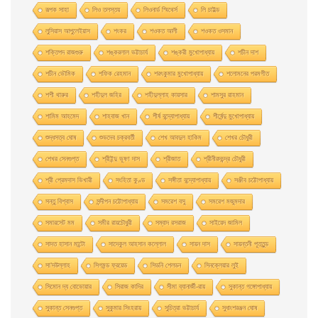
রূপক সাহা
লিও তলস্তয়
লিওনার্ড স্মিথের্স
লি চাইল্ড
লুসিয়াস আপুলেইয়াস
শংকর
শওকত আলী
শওকত ওসমান
শক্তিপদ রাজগুরু
শঙ্করলাল ভট্টাচার্য
শঙ্করী মুখােপাধ্যায়
শচীন দাশ
শচীন ভৌমিক
শফিক রেহমান
শরৎকুমার মুখোপাধ্যায়
শলোমনের পরমগীত
শশী থারুর
শহীদুল জহির
শহীদুল্লাহ কায়সার
শামসুর রাহমান
শামিম আহমেদ
শাহবাজ খান
শীর্ষ বন্দ্যোপাধ্যায়
শীর্ষেন্দু মুখোপাধ্যায়
শুদ্ধসত্ব ঘোষ
শুভদেব চক্রবর্তী
শেখ আবদুল হাকিম
শেখর চৌধুরী
শেখর সেনগুপ্ত
শ্রীইন্দু ভূষণ দাস
শ্রীজাত
শ্রীনীরদচন্দ্র চৌধুরী
শ্রী প্রেমদাস ভিখারী
সংহিতা কুণ্ড
সঙ্গীতা বন্দ্যোপাধ্যায়
সঞ্জীব চট্টোপাধ্যায়
সন্তু বিশ্বাস
সন্দীপন চট্টোপাধ্যায়
সমরেশ বসু
সমরেশ মজুমদার
সমারসেট মম
সমীর রায়চৌধুরী
সম্বাদ রসরাজ
সাইয়েদ জামিল
সাদত হাসান মান্টো
সাদেকুল আহসান কল্লোল
সায়ন দাস
সায়ন্তনী পূততুন্ড
সা’দউল্লাহ
সিগমন্ড ফ্রয়েড
সিডনি শেলডন
সিনক্লেয়ার লুই
সিমোন দ্য বোভোয়ার
সিরাজ কাদির
সীমা ব্যানার্জী-রায়
সুকান্ত গঙ্গোপাধ্যায়
সুকান্ত সেনগুপ্ত
সুকুমার সিংহরায়
সুচিত্রা ভট্টাচার্য
সুধাংশরঞ্জন ঘোষ