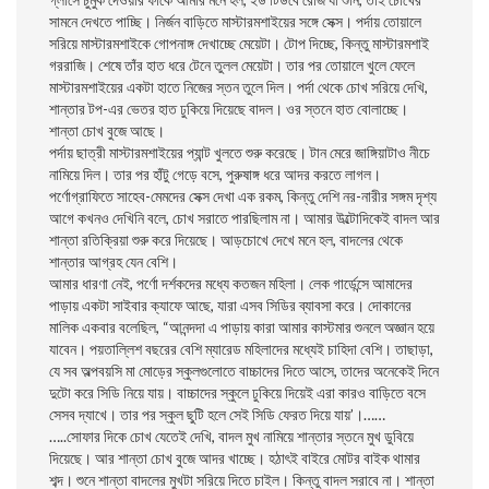
সামনে দেখতে পাচ্ছি। নির্জন বাড়িতে মাস্টারমশাইয়ের সঙ্গে সেক্স। পর্দায় তোয়ালে
সরিয়ে মাস্টারমশাইকে গোপনাঙ্গ দেখাচ্ছে মেয়েটা। টোপ দিচ্ছে, কিন্তু মাস্টারমশাই
গররাজি। শেষে তাঁর হাত ধরে টেনে তুলল মেয়েটা। তার পর তোয়ালে খুলে ফেলে
মাস্টারমশাইয়ের একটা হাতে নিজের স্তন তুলে দিল। পর্দা থেকে চোখ সরিয়ে দেখি,
শান্তার টপ-এর ভেতর হাত ঢুকিয়ে দিয়েছে বাদল। ওর স্তনে হাত বোলাচ্ছে।
শান্তা চোখ বুজে আছে।
পর্দায় ছাত্রী মাস্টারমশাইয়ের প্যান্ট খুলতে শুরু করেছে। টান মেরে জাঙ্গিয়াটাও নীচে
নামিয়ে দিল। তার পর হাঁটু গেড়ে বসে, পুরুষাঙ্গ ধরে আদর করতে লাগল।
পর্ণোগ্রাফিতে সাহেব-মেমদের সেক্স দেখা এক রকম, কিন্তু দেশি নর-নারীর সঙ্গম দৃশ্য
আগে কখনও দেখিনি বলে, চোখ সরাতে পারছিলাম না। আমার উল্টোদিকেই বাদল আর
শান্তা রতিক্রিয়া শুরু করে দিয়েছে। আড়চোখে দেখে মনে হল, বাদলের থেকে
শান্তার আগ্রহ যেন বেশি।
আমার ধারণা নেই, পর্ণো দর্শকদের মধ্যে কতজন মহিলা। লেক গার্ডেন্সে আমাদের
পাড়ায় একটা সাইবার ক্যাফে আছে, যারা এসব সিডির ব্যাবসা করে। দোকানের
মালিক একবার বলেছিল, “আনন্দদা এ পাড়ায় কারা আমার কাস্টমার শুনলে অজ্ঞান হয়ে
যাবেন। পয়তাল্লিশ বছরের বেশি ম্যারেড মহিলাদের মধ্যেই চাহিদা বেশি। তাছাড়া,
যে সব অল্পবয়সি মা মোড়ের স্কুলগুলোতে বাচ্চাদের দিতে আসে, তাদের অনেকেই দিনে
দুটো করে সিডি নিয়ে যায়। বাচ্চাদের স্কুলে ঢুকিয়ে দিয়েই এরা কারও বাড়িতে বসে
সেসব দ্যাখে। তার পর স্কুল ছুটি হলে সেই সিডি ফেরত দিয়ে যায়’।……
…..সোফার দিকে চোখ যেতেই দেখি, বাদল মুখ নামিয়ে শান্তার স্তনে মুখ ডুবিয়ে
দিয়েছে। আর শান্তা চোখ বুজে আদর খাচ্ছে। হঠাৎই বাইরে মোটর বাইক থামার
শব্দ। শুনে শান্তা বাদলের মুখটা সরিয়ে দিতে চাইল। কিন্তু বাদল সরাবে না। শান্তা