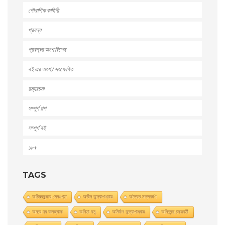
পৌরাণিক কাহিনী
প্রবন্ধ
প্রবন্ধর অংশ বিশেষ
বই এর অংশ / সংক্ষেপিত
রম্যরচনা
সম্পুর্ণ গল্প
সম্পুর্ণ বই
১৮+
TAGS
অচিন্ত্যকুমার সেনগুপ্ত
অতীন বন্দ্যোপাধ্যায়
অদ্বৈত মল্লবর্মণ
অনরে দ্য বালজ্যাক
অনিতা বসু
অনির্বাণ বন্দ্যোপাধ্যায়
অনিলেন্দু চক্রবর্তী