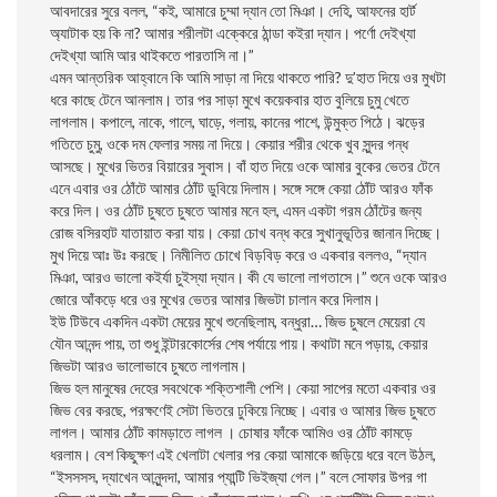
আবদারের সুরে বলল, “কই, আমারে চুম্মা দ্যান তো মিঞা। দেহি, আফনের হার্ট
অ্যাটাক হয় কি না? আমার শরীলটা এক্কেরে ঠান্ডা কইরা দ্যান। পর্ণো দেইখ্যা
দেইখ্যা আমি আর থাইকতে পারতাসি না।”
এমন আন্তরিক আহ্বানে কি আমি সাড়া না দিয়ে থাকতে পারি? দু’হাত দিয়ে ওর মুখটা
ধরে কাছে টেনে আনলাম। তার পর সাড়া মুখে কয়েকবার হাত বুলিয়ে চুমু খেতে
লাগলাম। কপালে, নাকে, গালে, ঘাড়ে, গলায়, কানের পাশে, উন্মুক্ত পিঠে। ঝড়ের
গতিতে চুমু, ওকে দম ফেলার সময় না দিয়ে। কেয়ার শরীর থেকে খুব সুন্দর গন্ধ
আসছে। মুখের ভিতর বিয়ারের সুবাস। বাঁ হাত দিয়ে ওকে আমার বুকের ভেতর টেনে
এনে এবার ওর ঠোঁটে আমার ঠোঁট ডুবিয়ে দিলাম। সঙ্গে সঙ্গে কেয়া ঠোঁট আরও ফাঁক
করে দিল। ওর ঠোঁট চুষতে চুষতে আমার মনে হল, এমন একটা গরম ঠোঁটের জন্য
রোজ বসিরহাট যাতায়াত করা যায়। কেয়া চোখ বন্ধ করে সুখানুভূতির জানান দিচ্ছে।
মুখ দিয়ে আঃ উঃ করছে। নিমীলিত চোখে বিড়বিড় করে ও একবার বললও, “দ্যান
মিঞা, আরও ভালো কইর্যা চুইস্যা দ্যান। কী যে ভালো লাগতাসে।” শুনে ওকে আরও
জোরে আঁকড়ে ধরে ওর মুখের ভেতর আমার জিভটা চালান করে দিলাম।
ইউ টিউবে একদিন একটা মেয়ের মুখে শুনেছিলাম, বন্ধুরা… জিভ চুষলে মেয়েরা যে
যৌন আনন্দ পায়, তা শুধু ইন্টারকোর্সের শেষ পর্যায়ে পায়। কথাটা মনে পড়ায়, কেয়ার
জিভটা আরও ভালোভাবে চুষতে লাগলাম।
জিভ হল মানুষের দেহের সবথেকে শক্তিশালী পেশি। কেয়া সাপের মতো একবার ওর
জিভ বের করছে, পরক্ষণেই সেটা ভিতরে ঢুকিয়ে নিচ্ছে। এবার ও আমার জিভ চুষতে
লাগল। আমার ঠোঁট কামড়াতে লাগল । চোষার ফাঁকে আমিও ওর ঠোঁট কামড়ে
ধরলাম। বেশ কিছুক্ষণ এই খেলাটা খেলার পর কেয়া আমাকে জড়িয়ে ধরে বলে উঠল,
“ইসসসস, দ্যাখেন আনুন্দদা, আমার প্যান্টি ভিইজ্যা গেল।” বলে সোফার উপর গা