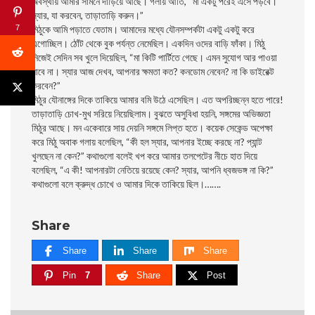
অবস্থায় আমার সামনে দাঁড়িয়ে আছে। গলায় আতি, “মা একটু পরেই এসে পড়বে।
স্যার, যা করবেন, তাড়াতাড়ি করুন।”
7
মিঠুকে আমি পড়াতে যেতাম। আমাদের মধ্যে যৌনসম্পর্কটা একটু একটু করে
এগোচ্ছিল। ঠোঁট থেকে বুক পর্যন্ত নেমেছিল। একদিন ওদের বাড়ি ফাঁকা। মিঠু
নিজেই সেদিন সব খুলে দিয়েছিল, “মা কিটি পার্টিতে গেছে। এমন সুযোগ আর পাওয়া
যাবে না। স্যার আজ দেখব, আপনার ক্ষমতা কত? কনডোম নেবেন? না কি ডাইরেক্ট
করবেন?”
মিঠুর যৌনাঙ্গের দিকে তাকিয়ে আমার বমি উঠে এসেছিল। এত অপরিচ্ছন্ন হতে পারে!
তাড়াতাড়ি চোখ-মুখ সরিয়ে নিয়েছিলাম। বুঝতে অসুবিধা হয়নি, সঙ্গমের অভিজ্ঞতা
মিঠুর আছে। মন একেবারে সায় দেয়নি সঙ্গমে লিপ্ত হতে। কয়েক সেকেন্ড অপেক্ষা
করে মিঠু অবাক গলায় বলেছিল, “কী হল স্যার, আপনার ইচ্ছে করছে না? প্যান্ট
খুলছেন না কেন?” কথাগুলো বলেই খপ করে আমার তলপেটের নীচে হাত দিয়ে
বলেছিল, “এ কী! আপনারটা নেতিয়ে রয়েছে কেন? স্যার, আপনি ধ্বজভঙ্গ না কি?”
কথাগুলো বলে ক্রুদ্ধ চোখে ও আমার দিকে তাকিয়ে ছিল।…….
Share
Share
Share
Share
Pin
7
Share
Post