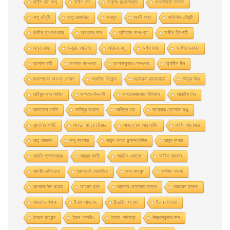
অনীশ দাস অপু
অনীশ দেব
অনুপম মুখোপাধ্যায়
অপরাজিতা সরকার
অপু চৌধুরী
অপু রােজারিও
অবধূত
অবনী সাহা
অভিজিৎ চৌধুরী
অভীক মুখোপাধ্যায়
অমরেন্দ্র দাস
অমিতাভ দাশগুপ্ত
অমীশ ত্রিপাঠি
অমৃত সাহা
অরবিন্দ আডিগা
অরিন্দম বসু
অর্ণব সাহা
অর্পিতা সরকার
অলোক বারী
অশােক দাশগুপ্ত
অশোককুমার সেনগুপ্ত
অ্যানীস নীন
অ্যাম্পায়ার অব দ্য মােঘল
অ্যালিস সিবােন্ড
অ্যালেক্স রাদারফোর্ড
আঁদ্রে জিদ
আইয়ুব আল আমিন
আখতার-উন-নবী
আখতারুজ্জামান ইলিয়াস
আনাইস নিন
আনাতােল ফ্রাঁস
আনিছুর রহমান
আনিসুল হক
আনোয়ার হোসেইন মঞ্জু
আন্দালিব রাশদী
আবদুল মান্নান সৈয়দ
আবদুল্লাহ আবু সায়ীদ
আবিদ আনোয়ার
আবু আযহার
আবু কায়সার
আবুল খায়ের মুসলেহউদ্দিন
আবুল বাশার
আরতি গঙ্গোপাধ্যায়
আরব্য রজনী
আরভিং ওয়ালেস
আরিফ নজরুল
আর্নেষ্ট হেমিংওয়ে
আলবার্তো মােরাভিয়া
আল মাহমুদ
আলিফ লায়লা
আশরাফ উল ময়েজ
আহমদ ছফা
আহমাদ মোস্তফা কামাল
আহমেদ ফারুক
আহমেদ শফিক
ইনাম আহম্মেদ
ইন্দ্রনীল সান্যাল
ইভন নাভারাে
ইমরান মাহমুদ
ইয়ান ফ্লেমিং
ইহারা সেইকাকু
উজ্জ্বলকুমার দাস