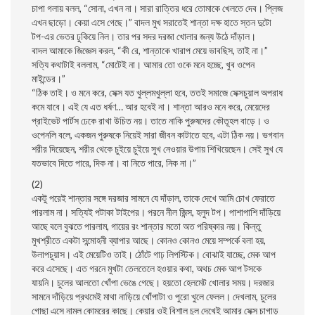
চাপা গলায় বলল, “সোনা, এখন না। সারা রাত্তির ধরে তোমাকে খেলতে দেব। প্লিজ
এখন ছাড়ো। কেয়া এসে গেছে।” বাদল মুখ সরাতেই শান্তা দক্ষ হাতে স্তন দুটো
টপ-এর ভেতর ঢুকিয়ে নিল। তার পর সদর দরজা খোলার জন্য উঠে দাঁড়াল।
বাদল আমাকে জিজ্ঞেস করল, “কী রে, শান্তাকে খারাপ মেয়ে ভাবছিস, তাই না।”
সত্যি কথাটাই বললাম, “মোটেই না। আমার তো ওকে মনে হচ্ছে, খুব ওপেন
মাইন্ডের।”
“ঠিক তাই। ও মনে করে, সেক্স যত খুল্লমখুল্লা হবে, ততই সমাজে সেক্সচুয়াল অপরাধ
কমে যাবে। এই যে এত ধর্ষণ… আর হবেই না। শান্তা আরও মনে করে, মেয়েদের
প্রাইভেট পার্টস ঢেকে রাখা উচিত নয়। তাতে নাকি পুরুষদের কৌতূহল বাড়ে। ও
ওপেনলি বলে, একজন পুরুষকে নিয়েই সারা জীবন কাটাতে হবে, এটা ঠিক নয়। ভগবান
শরীর দিয়েছেন, শরীর থেকে চুইয়ে চুইয়ে সুখ নেওয়ার উপায় শিখিয়েছেন। সেই সুখ যে
যতভাবে দিতে পারে, দিক না। বা নিতে পারে, নিক না।”
(2)
একটু পরেই শান্তার সঙ্গে দরজার সামনে যে দাঁড়াল, তাকে দেখে আমি চোখ ফেরাতে
পারলাম না। সত্যিই পটাকা টাইপের। পরনে নীল জিন্স, হলুদ টপ। পাশাপাশি দাঁড়িয়ে
আছে বলে বুঝতে পারলাম, গায়ের রং শান্তার মতো অত পরিষ্কার নয়। কিন্তু
মুখশ্রীতে একটা সন্মোহনী ব্যাপার আছে। কোনও কোনও মেয়ে সম্পর্কে বলা হয়,
উলাপচুয়াস। এই মেয়েটিও তাই। ঠোঁটে গাঢ় লিপস্টিক। বোঝাই যাচ্ছে, মেক আপ
করে এসেছে। এত গরনে মুখটা তেলতেলে হওয়ার কথা, অথচ মেক আপ টসকে
যায়নি। চুলের আলতো খোঁপা ভেঙে গেছে। হয়তো হেলমেট খোলার সময়। দরজার
সামনে দাঁড়িয়ে প্রথমেই মাথা নাড়িয়ে খোঁপাটা ও পুরো খুলে ফেলল। দেখলাম, চুলের
গোছা এসে নামল কোমরের কাছে। কেয়ার ওই বিশাল চুল দেখেই আমার সেক্স চাগাড়