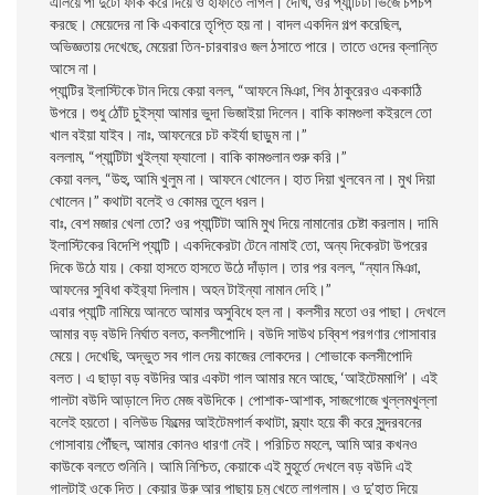
এলিয়ে পা দুটো ফাঁক করে দিয়ে ও হাঁফাতে লাগল। দেখি, ওর প্যান্টিটা ভিজে চপচপ
করছে। মেয়েদের না কি একবারে তৃপ্তি হয় না। বাদল একদিন গল্প করেছিল,
অভিজ্ঞতায় দেখেছে, মেয়েরা তিন-চারবারও জল ঠসাতে পারে। তাতে ওদের ক্লান্তি
আসে না।
প্যান্টির ইলাস্টিকে টান দিয়ে কেয়া বলল, “আফনে মিঞা, শিব ঠাকুরেরও এককাঠি
উপরে। শুধু ঠোঁট চুইস্যা আমার ভুদা ভিজাইয়া দিলেন। বাকি কামগুলা কইরলে তো
খাল বইয়া যাইব। নাঃ, আফনেরে চট কইর্যা ছাড়ুম না।”
বললাম, “প্যান্টিটা খুইল্যা ফ্যালো। বাকি কামগুলান শুরু করি।”
কেয়া বলল, “উহু, আমি খুলুম না। আফনে খোলেন। হাত দিয়া খুলবেন না। মুখ দিয়া
খোলেন।” কথাটা বলেই ও কোমর তুলে ধরল।
বাঃ, বেশ মজার খেলা তো? ওর প্যান্টিটা আমি মুখ দিয়ে নামানোর চেষ্টা করলাম। দামি
ইলাস্টিকের বিদেশি প্যান্টি। একদিকেরটা টেনে নামাই তো, অন্য দিকেরটা উপরের
দিকে উঠে যায়। কেয়া হাসতে হাসতে উঠে দাঁড়াল। তার পর বলল, “ন্যান মিঞা,
আফনের সুবিধা কইর‍্যা দিলাম। অহন টাইন্যা নামান দেহি।”
এবার প্যান্টি নামিয়ে আনতে আমার অসুবিধে হল না। কলসীর মতো ওর পাছা। দেখলে
আমার বড় বউদি নির্ঘাত বলত, কলসীপোদি। বউদি সাউথ চব্বিশ পরগণার গোসাবার
মেয়ে। দেখেছি, অদ্ভুত সব গাল দেয় কাজের লোকদের। শোভাকে কলসীপোদি
বলত। এ ছাড়া বড় বউদির আর একটা গাল আমার মনে আছে, ‘আইটেমমাগি’। এই
গালটা বউদি আড়ালে দিত মেজ বউদিকে। পোশাক-আশাক, সাজগোজে খুল্লমখুল্লা
বলেই হয়তো। বলিউড ফিল্মের আইটেমগার্ল কথাটা, স্ল্যাং হয়ে কী করে সুন্দরবনের
গোসাবায় পৌঁছল, আমার কোনও ধারণা নেই। পরিচিত মহলে, আমি আর কখনও
কাউকে বলতে শুনিনি। আমি নিশ্চিত, কেয়াকে এই মুহূর্তে দেখলে বড় বউদি এই
গালটাই ওকে দিত। কেয়ার উরু আর পাছায় চুমু খেতে লাগলাম। ও দু’হাত দিয়ে