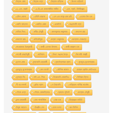
উত্তম ঘােষ
উত্তম দত্ত
উল্লাস মল্লিক
উৎপল ভট্টাচার্য
এ. এস. বায়াট
এ.বি.এম কামালউদ্দিন শামীম
এফ. স্কট. ফিটজিরাল্ড
এমিল জোলা
এমিলি বারলো
এস এম মাসুদ রানা রবি
এহসান উল হক
ওয়াসি আহমেদ
ওয়াহিদ রেজা
ওয়েস্টার্ন
কঙ্কাবতী দত্ত
কবিতা সিংহ
কবীর চৌধুরী
কমলকুমার মজুমদার
কমলেশ রায়
কমলেশ রায়
কলিকৌতুক
কল্যাণ মজুমদার
কল্লোল সেনগুপ্ত
কাওয়াবাতা ইয়াসুমারী
কাজী এহসান উল্লাহ
কাজী জহুরুল হক
কাবেরী রায়চৌধুরী
কালিদাস
কিরণ শঙ্কর মৈত্র
কিশোরী শাস্ত্রী
কুণাল ঘোষ
কৃষ্ণকলি চক্রবর্তী
কৃষ্ণদ্বৈপায়ন ব্যাস
কৃষ্ণেন্দু মুখােপাধ্যায়
কৃষ্ণেন্দু মুখোপাধ্যায়
কেন ফলেট
কৌশিক জামান
ক্যারল ব্রাউন জেইনওয়ে
খুশবন্ত সিং
গাই এন. স্মিথ
গিয়ােভানি বােকাসিও
গিলিয়ান ফ্লিন
গী দ্য মপাসাঁ
গুন্টার গ্রাস
গে ট্যালেসি
গেব্রিয়েল গার্সিয়া মার্কেজ
গৌতম গুপ্ত
গৌতম ঘোষদস্তিদার
গ্রাহাম সুইফট
ঘনশ্যাম চৌধুরী
চন্দন চক্রবর্তী
চাক পালানিউক
চারু হক
চিত্ররঞ্জন মাইতি
চিনুয়া আচেবে
চিরঞ্জীব সেন
চেতন ভগত
জন ফিলিপ