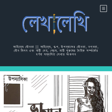
Skip
to
content
সাহিত্যে যৌনতা || সাহিত্যে, গল্প, উপন্যাসের যৌনতা, নগ্নতা,
যৌন মিলন এবং নারী দেহ, প্রেম, নারী পুরুষের দৈহিক সম্পার্কের
বর্ণনা সম্বলিত লেখার সংকলন