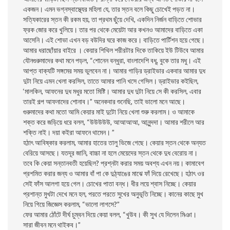
একজন। এমন ভগ্নস্বাস্থ্যের মহিলা যে, তার স্তন বলে কিছু চোখেই পড়ত না।
সত্যিকারের স্তন কী রকম হয়, তা প্রথম ছুঁয়ে দেখি, একদিন নির্জন বাড়িতে শোভার
ফ্রক জোর করে খুলিয়ে। তার পর থেকে মেয়েটা আর কখনও আমাদের বাড়িতে একা
আসেনি। এই শোভা এখন বড় বউদির ঘরে কাজ করে। বাড়িতে পার্টিশন হয়ে গেছে।
আমার ধরাছোঁয়ার বাইরে । কেয়ার শিথিল শরীরটার দিকে তাকিয়ে ইউ টিউবে আমার
যৌনগুরুমাদের কথা মনে পড়ল, “শোনেন বন্ধুরা, বাংলাদেশি বধূ, বুকে তার মধু। এই
আপ্ত বাক্যটি সঙ্গমের সময় ভুলবেন না। আমার গাড়ির ড্রাইভার একবার আমার দুধ
দুটা নিয়ে এমন খেলা করসিল, তাতে আমার পানি খসে গেসিল। ড্রাইভার কইছিল,
‘মালকিন, আফনের দুধ মধুর মতো মিষ্টি। আমার দুধ দুটা নিয়ে সে কী করসিল, এবার
তারই গল্প আফনাদের শোনাব।” অনেকবার শুনেছি, তাই ভালো মনে আছে।
গুরুমাদের কথা মতো আমি কেয়ার মাই দুটো নিয়ে খেলা শুরু করলাম। ও আমাকে
শক্ত করে জড়িয়ে ধরে বলল, “উউউউউ, আআআআ, আনুন্দদা। আমার শরীলে আর
শক্তি নাই। দয়া কইরা আফনে থামেন। ”
হঠাৎ আবিষ্কার করলাম, আমার হাতের তালু ভিজে গেছে। কেয়ার স্তন থেকে অন্যত
বেরিয়ে আসছে। যতদূর জানি, বাচ্চা না হলে মেয়েদের স্তন থেকে দুধ বেরোয় না।
তবে কি কেয়া সন্তানবতী হয়েছিল? প্রশ্নটা করার সময় অবশ্য এখন নয়। কামাবেগ
প্রশমিত করার জন্য ও আমার বাঁ পা কে দুঠ্যাঙের মাঝে ফাঁ দিয়ে রেখেছে। হঠাৎ ওর
সেই ফাঁস আলগা হয়ে গেল। চোখের পাতা বন্ধ। ধীর লয়ে শ্বাস নিচ্ছে। কেয়ার
প্রশান্ত মুখটা দেখে মনে হল, পরতে পরতে সুখের অনুভূতি নিচ্ছে। কানের কাছে মুখ
নিয়ে গিয়ে জিজ্ঞেস করলাম, “ভালো লাগসে?”
ফের আমার ঠোঁটে দীর্ঘ চুম্বন দিয়ে কেয়া বলল, “খুউব। কী সুখ যে দিলেন মিঞা।
সারা জীবন মনে থাইকব।”