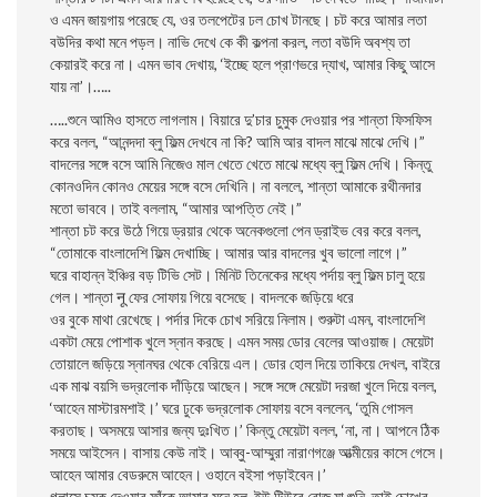
ও এমন জায়গায় পরেছে যে, ওর তলপেটের ঢল চোখ টানছে। চট করে আমার লতা
বউদির কথা মনে পড়ল। নাভি দেখে কে কী কল্পনা করল, লতা বউদি অবশ্য তা
কেয়ারই করে না। এমন ভাব দেখায়, ‘ইচ্ছে হলে প্রাণভরে দ্যাখ, আমার কিছু আসে
যায় না’।…..
…..শুনে আমিও হাসতে লাগলাম। বিয়ারে দু’চার চুমুক দেওয়ার পর শান্তা ফিসফিস
করে বলল, “আনন্দদা ব্লু ফিল্ম দেখবে না কি? আমি আর বাদল মাঝে মাঝে দেখি।”
বাদলের সঙ্গে বসে আমি নিজেও মাল খেতে খেতে মাঝে মধ্যে ব্লু ফিল্ম দেখি। কিন্তু
কোনওদিন কোনও মেয়ের সঙ্গে বসে দেখিনি। না বললে, শান্তা আমাকে রথীনদার
মতো ভাববে। তাই বললাম, “আমার আপত্তি নেই।”
শান্তা চট করে উঠে গিয়ে ড্রয়ার থেকে অনেকগুলো পেন ড্রাইভ বের করে বলল,
“তোমাকে বাংলাদেশি ফিল্ম দেখাচ্ছি। আমার আর বাদলের খুব ভালো লাগে।”
ঘরে বাহান্ন ইঞ্চির বড় টিভি সেট। মিনিট তিনেকের মধ্যে পর্দায় ব্লু ফিল্ম চালু হয়ে
গেল। শান্তা नू ফের সোফায় গিয়ে বসেছে। বাদলকে জড়িয়ে ধরে
ওর বুকে মাথা রেখেছে। পর্দার দিকে চোখ সরিয়ে নিলাম। শুরুটা এমন, বাংলাদেশি
একটা মেয়ে পোশাক খুলে স্নান করছে। এমন সময় ডোর বেলের আওয়াজ। মেয়েটা
তোয়ালে জড়িয়ে স্নানঘর থেকে বেরিয়ে এল। ডোর হোল দিয়ে তাকিয়ে দেখল, বাইরে
এক মাঝ বয়সি ভদ্রলোক দাঁড়িয়ে আছেন। সঙ্গে সঙ্গে মেয়েটা দরজা খুলে দিয়ে বলল,
‘আহেন মাস্টারমশাই।’ ঘরে ঢুকে ভদ্রলোক সোফায় বসে বললেন, ‘তুমি গোসল
করতাছ। অসময়ে আসার জন্য দুঃখিত।’ কিন্তু মেয়েটা বলল, ‘না, না। আপনে ঠিক
সময়ে আইসেন। বাসায় কেউ নাই। আব্বু-আম্মুরা নারাণগঞ্জে আত্মীয়ের কাসে গেসে।
আহেন আমার বেডরুমে আহেন। ওহানে বইসা পড়াইবেন।’
গ্লাসে চুমুক দেওয়ার ফাঁকে আমার মনে হল, ইউ টিউবে রোজ যা শুনি, তাই চোখের