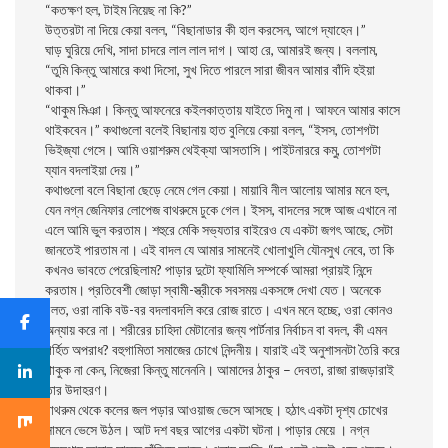
“কতক্ষণ হল, টাইম নিয়েছ না কি?”
উত্তরটা না দিয়ে কেয়া বলল, “বিছানাডার কী হাল করসেন, আগে দ্যাহেন।”
ঘাড় ঘুরিয়ে দেখি, সাদা চাদরে লাল লাল দাগ। আহা রে, আমারই জন্য। বললাম,
“তুমি কিন্তু আমারে কথা দিসো, সুখ দিতে পারলে সারা জীবন আমার বাঁদি হইয়া
থাকবা।”
“থাকুম মিঞা। কিন্তু আফনেরে কইলকাত্তায় যাইতে দিমু না। আফনে আমার কাসে
থাইকবেন।” কথাগুলো বলেই বিছানায় হাত বুলিয়ে কেয়া বলল, “ইসস, তোশগটা
ভিইজ্যা গেসে। আমি ওয়াশরুম থেইক্যা আসতাসি। পাইটনাররে কমু, তোশগটা
য্যান বদলাইয়া দেয়।”
কথাগুলো বলে বিছানা ছেড়ে নেমে গেল কেয়া। মায়াবি নীল আলোয় আমার মনে হল,
যেন নগ্ন জেনিফার লোপেজ বাথরুমে ঢুকে গেল। ইসস, বাদলের সঙ্গে আজ এখানে না
এলে আমি ভুল করতাম। শহুরে মেকি সভ্যতার বাইরেও যে একটা জগৎ আছে, সেটা
জানতেই পারতাম না। এই বাদল যে আমার সামনেই খোলাখুলি যৌনসুখ নেবে, তা কি
কখনও ভাবতে পেরেছিলাম? পাড়ার দুটো ফ্যামিলি সম্পর্কে আমরা প্রায়ই নিন্দে
করতাম। প্রতিবেশী জোড়া স্বামী-স্ত্রীকে সবসময় একসঙ্গে দেখা যেত। অনেকে
বলত, ওরা নাকি বউ-বর বদলাবদলি করে রোজ রাতে। এখন মনে হচ্ছে, ওরা কোনও
অন্যায় করে না। শরীরের চাহিদা মেটানোর জন্য পার্টনার নির্বাচন বা বদল, কী এমন
গর্হিত অপরাধ? বহুগামিতা সমাজের চোখে নিন্দনীয়। যারাই এই অনুশাসনটা তৈরি করে
থাকুক না কেন, নিজেরা কিন্তু মানেননি। আমাদের ঠাকুর – দেবতা, রাজা রাজড়ারাই
তার উদাহরণ।
বাথরুম থেকে কলের জল পড়ার আওয়াজ ভেসে আসছে। হঠাৎ একটা দৃশ্য চোখের
সামনে ভেসে উঠল। আট দশ বছর আগের একটা ঘটনা। পাড়ার মেয়ে । নগ্ন