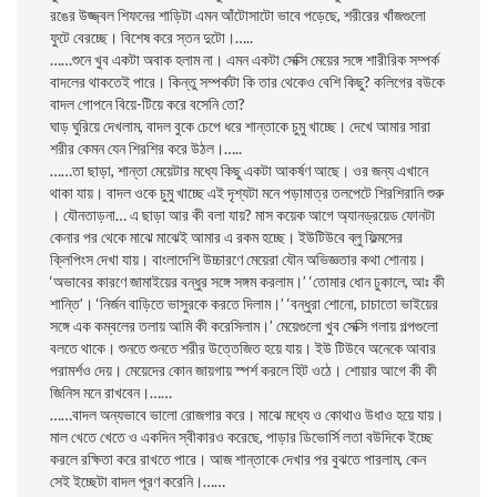
রঙের উজ্জ্বল শিফনের শাড়িটা এমন আঁটোসাটো ভাবে পড়েছে, শরীরের খাঁজগুলো
ফুটে বেরচ্ছে। বিশেষ করে স্তন দুটো।…..
……শুনে খুব একটা অবাক হলাম না। এমন একটা সেক্সি মেয়ের সঙ্গে শারীরিক সম্পর্ক
বাদলের থাকতেই পারে। কিন্তু সম্পর্কটা কি তার থেকেও বেশি কিছু? কলিগের বউকে
বাদল গোপনে বিয়ে-টিয়ে করে বসেনি তো?
ঘাড় ঘুরিয়ে দেখলাম, বাদল বুকে চেপে ধরে শান্তাকে চুমু খাচ্ছে। দেখে আমার সারা
শরীর কেমন যেন শিরশির করে উঠল।…..
……তা ছাড়া, শান্তা মেয়েটার মধ্যে কিছু একটা আকর্ষণ আছে। ওর জন্য এখানে
থাকা যায়। বাদল ওকে চুমু খাচ্ছে এই দৃশ্যটা মনে পড়ামাত্র তলপেটে শিরশিরানি শুরু
। যৌনতাড়না… এ ছাড়া আর কী বলা যায়? মাস কয়েক আগে অ্যানড্রয়েড ফোনটা
কেনার পর থেকে মাঝে মাঝেই আমার এ রকম হচ্ছে। ইউটিউবে ব্লু ফিল্মসের
ক্লিপিংস দেখা যায়। বাংলাদেশি উচ্চারণে মেয়েরা যৌন অভিজ্ঞতার কথা শোনায়।
‘অভাবের কারণে জামাইয়ের বন্ধুর সঙ্গে সঙ্গম করলাম।’ ‘তোমার ধোন ঢুকালে, আঃ কী
শান্তি’। ‘নির্জন বাড়িতে ভাসুরকে করতে দিলাম।’ ‘বন্ধুরা শোনো, চাচাতো ভাইয়ের
সঙ্গে এক কম্বলের তলায় আমি কী করেসিলাম।’ মেয়েগুলো খুব সেক্সি গলায় গল্পগুলো
বলতে থাকে। শুনতে শুনতে শরীর উত্তেজিত হয়ে যায়। ইউ টিউবে অনেকে আবার
পরামর্শও দেয়। মেয়েদের কোন জায়গায় স্পর্শ করলে হিট ওঠে। শোয়ার আগে কী কী
জিনিস মনে রাখবেন।……
……বাদল অন্যভাবে ভালো রোজগার করে। মাঝে মধ্যে ও কোথাও উধাও হয়ে যায়।
মাল খেতে খেতে ও একদিন স্বীকারও করেছে, পাড়ার ডিভোর্সি লতা বউদিকে ইচ্ছে
করলে রক্ষিতা করে রাখতে পারে। আজ শান্তাকে দেখার পর বুঝতে পারলাম, কেন
সেই ইচ্ছেটা বাদল পূরণ করেনি।……