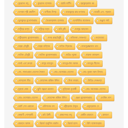
বুদ্ধদেব বসু
বুদ্ধদেব হালদার
ব্যারি মার্টিন
ব্রজেন্দ্রনাথ ধর
ভগবান শ্রী রজনীশ
ভগীরথ মিশ্র
ভারতচন্দ্র রায় গুণাকর
ভারতী এস. প্রধান
ভুবনচন্দ্র মুখোপাধ্যায়
ভৈরবপ্রসাদ হালদার
ভ্লাদিমির নাবোকভ
মঞ্জুলা শর্মা
মণীন্দ্র গুপ্ত
মণীন্দ্র দত্ত
মতি নন্দী
মনসুর আহমেদ
মনীন্দ্রনাথ বন্দ্যোপাধ্যায়
মলয় রায়চৌধুরী
মল্লিকা সেনগুপ্ত
মহাভারত
মহুয়া চৌধুরী
মহুয়া মল্লিক
মাইক স্কিনার
মাকসুদুজ্জামান খান
মানিক চৌধুরী
মানিক বন্দ্যোপাধ্যায়
মারিও পুজো
মারুফ কামরুল
মার্থা এম'কেন্না
মাসুদ মাহমুদ
মাহবুব-উল আলম
মাহবুব লীলেন
মাে. সাখাওয়াত হােসেন সৈকত
মােঃ দেলােয়ার হােসেন
মােঃ ফুয়াদ আল ফিদাহ
মােস্তফা মীর
মােহাম্মদ নাজিম উদ্দিন
মিনা ফারাহ
মিহির সেনগুপ্ত
মুক্তা ঘোষ
মুন্সি আব্দুল রহমান
মৃত্তিকা মুখার্জী
মোঃ আনোয়ার হোসেন
মোঃ দেলোয়ার হােসেন
মোহাম্মদ নাজিম উদ্দিন
রঞ্জন বন্দ্যোপাধ্যায়
রণজিৎ দাশ
রবার্ট পেন ওয়ারেন
রবিশংকর বল
রবীন্দ্রনাথ ঠাকুর
রমেন্দ্রনাথ দে
রম্যাণী গোস্বামী
রাই শিল্পী
রাজশেখর বসু
রাজীব রায়হান
রামায়ণ
রায়হান আলম
রিচার্ড ফ্রান্সিস বারটন
রিচার্ড হুগস
রিনি গঙ্গোপাধ্যায়