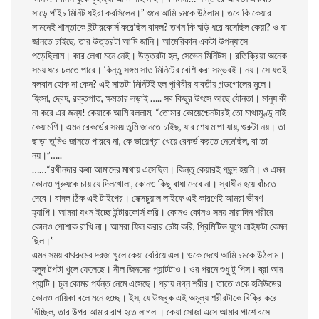
সাড়ে পাঁইচ মিনিট ধইরা করসিলেন।” শুনে আমি চমকে উঠলাম। তবে কি কেয়ার
সামনেই শান্তাকে ইন্টারকোর্স করেছিল বাদল? তখন কি ঘড়ি ধরে বসেছিল কেয়া? ও যা
জানতে চাইছে, তার উত্তরটা আমি জানি। আমেরিকান একটা উপন্যাসে
পড়েছিলাম। কার লেখা মনে নেই। উত্তরটা হল, সেভেন মিনিটস। রতিক্রিয়া অনেক
সময় ধরে চলতে পারে। কিন্তু সঙ্গম সাত মিনিটের বেশি করা সম্ভবই। নয়। সে যতই
বলবান হোক না কেন? এই সাতটা মিনিটই হল পৃথিবীর যাবতীয় গন্ডগোলের মুলে।
হিংসা, দ্বেষ, রক্তপাত, ক্ষমতার লড়াই ….. সব কিছুর উৎসে আছে যৌনতা। মানুষ কী
না করে এর জন্য! কেয়াকে আমি বললাম, “তোমার কোয়েশ্চেনটারই তো মাথামুণ্ডু নাই
কেয়ামণি। এমন রেকর্ডের সময় তুমি জানতে চাইছ, যার শেষ মাপা যায়, শুরুটা নয়। তা
ছাড়া তুমিও জানতে পারবে না, কে ভায়েগ্রা খেয়ে রেকর্ড করতে নেমেছিল, বা তা
নয়।”…..
……“রথীনদার কথা আমাদের মাথায় এসেছিল। কিন্তু কেয়ারই পছন্দ হয়নি। ও এমন
কোনও পুরুষকে চায় যে দিলখোলা, কোনও কিছু বাধা দেবে না। স্বাধীন হয়ে বাঁচতে
দেবে। বাদল ঠিক এই টাইপের। সেক্সচুয়াল লাইফে এই কারণেই আমরা ভীষণ
হ্যাপি। আমরা যখন ইচ্ছে ইন্টারকোর্স করি। কোনও কোনও সময় সারাদিন শরীরে
কোনও পোশাক রাখি না। আমরা ফিল করার চেষ্টা করি, প্রিমিটিভ যুগে লাইফটা কেমন
ছিল।”
এমন সময় বাথরুমের দরজা খুলে কেয়া বেরিয়ে এল। ওকে দেখে আমি চমকে উঠলাম।
হলুদ টপটা খুলে ফেলেছে। নীল জিনসের প্যান্টটাও। ওর পরনে শুধু টু পিস। ব্রা আর
প্যান্টি। চুল কোমর পর্যন্ত নেমে এসেছে। প্রায় নগ্ন শরীর। তাতে ওকে হলিউডের
কোনও নায়িকা বলে মনে হচ্ছে। ইস, যে উজবুক এই অমূল্য শরীরটাকে বিক্রি করে
দিচ্ছিল, তার উপর আমার রাগ হতে লাগল । কেয়া সোজা এসে আমার পাশে বসে