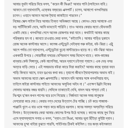
আমার মুখটা সরিয়ে দিয়ে বলল, “করেন কী মিঞা? আবার পানি ঠসাইবেন নাহি।
আফনে তো দ্যাখতাসি, এক্কের নম্বরের এক্সপার্ট। চলেন, আমাগো খলখলিয়ায়
চলেন। ওহানে আফনে অনেক ট্যাহা কামাইতে পারবেন।”
নিজের সেক্স লাইফ নিয়ে আমার তিক্ত অভিজ্ঞতা আছে। কোনও মেয়ে আমাকে এত
বড় সার্টিফিকেট দেবে, আমি ভাবতেই পারিনি। তাও আবার কেয়ার মতো যৌবনবতী
একটা মেয়ে। খলখলিয়া গেলে অনেক রোজগার করা যাবে। কথাটাই আমার কাছে
পরিষ্কার হল না। জানতে চাওয়ায় কেয়া বলল, “কইতাসি। আমার শাড়ির দুকানে
রোজ অনেক কাস্টমার আসে। কলেজ এস্টুডেন্ট থেইক্যা শুরু কইরা, বউ-ঝিরা। এট্টু
আগে পর্দায় তো দ্যাখলেন, এস্টুডেন্টরা বুঢ়হা মাস্টাররেও ছাড়ে না। বউ-ঝিরা আরও
এককাঠি উপরে। সোয়ামীরা বসরের বেশিরভাগ সময় বিদেশে থাহে। কাম-কাজের
ধান্ধায় কেউ সিঙ্গাপুর, কেউ মালেশিয়া, আরব দ্যাশে চইল্যা গ্যাসে। এক দেড় বসর
অন্তর বাড়ি ফেরে। এই সময়ডায় বউরা কারে দিয়া করাইব? আমার কাছে হ্যারা যহন
শাড়ি কিনতে আসে, তহন দুঃখের কথা কয়। হ্যাগো জীবনে ট্যাহাপয়সার অভাব নাই।
অভাব আফনের মতো সেক্স এক্সপার্টের। আফনে যদি আমার সঙ্গে খলখলিয়ায় যান,
তাইলে মাইয়া কাস্টমার পাইতে আফনের অসুবিধা অইব না।” এতক্ষণ উল্টো দিকের
সোফায় আমার নজর যায়নি। সেদিকে তাকাতেই দেখি, বাদল আর শাস্তা নেই।
নিঃশব্দে দু’জন কখন পাশের ঘরে চলে গিয়েছে। নির্জনতা অনেক সময় মানুষকে
বেপরোয়া করে দেয়। কেয়ার নগ্ন দেহের উত্তাপ টের পাচ্ছি। চট করে পাজামা-
পাঞ্জাবি খুলে এ বার ওকে শক্ত করে জড়িয়ে ধরলাম। মনের সমস্ত অস্বস্তি সরিয়ে
দিলাম। উত্তেজনায় কেয়া আমার কোলের উপর উঠে বসেছে। কানের কাছে মুখ নিয়ে
এসে ফ্যাসফ্যাসে গলায় ও বলল, “দ্যান তো মিঞা, আমার ভুদা ছিঁইড়া কুইট্টা দ্যান।
আফনের চুম্মা খাইয়া বুঝতে পারসি, পাইটনার ঠিকই কইসিল। তর জন্য কইলকাতা