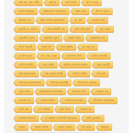
জর্জ আর. আর. মার্টিন
জর্জ মুর
জর্জ হারবাট
জাঁ পল সার্ত্র
জাকির তালুকদার
জিয়াকোমাে ক্যাসানােভা
জিয়া হাশান
জীন পি স্যাসন
জীবনানন্দ দাশ
জীমত কান্তি বন্দ্যোপাধ্যায়
জে. উড
জেওফ্রি চসার
জেফরি কে. গার্ডনার
জেমস হ্যাডলী চেজ
জেসি মেরী কুইয়া
জো নেসবো
জোসেফিন বেকার
জ্যাকলিন সুসান
জ্যাকি কলিন্স
জ্যোতিলাল দাস
ঝিলম ত্রিবেদী
টমাস মান
টমাস হ্যারিস
ডঃ অতুল সুর
ডঃ দীপক চন্দ্র
ডি. এইচ. লরেন্স
ডেকামেরন টেলস
ডেভিড বালড্যাচি
ডেভিড বালদাশি
ড্যান ব্রাউন
তছলিম হোসেন হাওলাদার
তন্ময় চক্রবর্তী
তন্ময় বন্দ্যোপাধ্যায়
তরুণ কুমার ভাদুড়ী
তসলিমা নাসরিন
তাপস রায়
তারাশঙ্কর বন্দ্যোপাধ্যায়
তিমিরেন্দু রায়চৌধুরী
তিলোত্তমা মজুমদার
তুষার সরদার
ত্রিদিবকুমার চট্টোপাধ্যায়
দিলওয়ার হাসান
দেবকুমার বসু
দেবতোষ দাশ
দেবব্রত সরকার
দেবারতি মুখােপাধ্যায়
দেবীপ্রসাদ চট্টোপাধ্যায়
দেবেশ রায়
দেশ পত্রিকা
দ্যনি দিদরো
নবকুমার বসু
নাতালিয়া গিনসবার্গ
না প্রেমিক না বিপ্লবী কাব্যগ্রন্থ
নাবিল মুহতাসিম
নারায়ণ
নারায়ণ চট্টরাজ
নারায়ণ সান্যাল
নিক কার্টার
নিগুরানন্দ