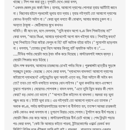
খাচ্ছে। লিপ লক করা চুমু। দৃশ্যটা দেখে কেয়া বলল,
“একদম জেমস বন্ড মার্কা কিস। হালায়, আমাগো দ্যাশের পোলারা হ্যায় আর্টটাই জানে
না। বিছানায় হুইলে প্রথমেই ভুদায় হাত দ্যায়। হ্যার লইগ্যাই তো আমাগো দ্যাশের
কোনও উন্নতি অইল না।” কেয়া ভুদা বলতে কী বোঝাল, আমার মাথায় ঢুকল না।
অন্তত ঠাকুমা – জেঠিমাদের মুখে কখনও
শুনিনি। কী মনে হল, বলে ফেললাম, “তুমি ক্যান অগো বণ্ড কিস শিকাইতাছ না?”
কেয়া বলল, “আরে মিঞা, আমারে দ্যাখলেই অগো মাল খইস্যা যায়। শিখাইমু কহন?
চুম্মা শিখাইতে গিয়া মাইরা ফেলুম না হি? হার্ট আটাক হইয়া যাইব।” সুযোগটা ছাড়লাম
না। বললাম, “তোমার চুম্মা নিলে আমার কিন্তু হার্ট অ্যাটাক অইব না।”…..
…..টিভির পর্দায় মেয়েটা শুয়ে ঠ্যাং ফাঁক করে দিয়েছে। মাস্টারমশাই সঙ্গমে ব্যস্ত।
মেয়েটা শিৎকার করে উঠছে।
হঠাৎ লক্ষ করলাম, আমাদের চারজনের চোখই পর্দার দিকে। পুরুষাঙ্গটা ছাত্রীর সুড়ঙ্গে
স্বচ্ছন্দে ঢুকছে- বেরচ্ছে। দেখে কেয়া বলল, “দ্যাখসেন বাদলদা! আমাগো দ্যাশের
মাইয়াগো দ্যাখছেন? এস্টুডেন্টের ভুদা অহনই এত্ত বড়, বিয়া অইলে কী অইব কন
তো? তহন তো পানি খসাইতে বলদের ধোন লাইগব।” ভুদা কথাটার মানে এতক্ষণে
বুঝতে পারলাম। মেয়েদের গোপনাঙ্গ। বাদল বলল, “এতে তুমি নিন্দে করার কী পেলে
কেয়া? বড় ভোদা তো ভালো।” “আপনে ঠিক কইলেন না বাদলদা। মরদরা বড় ভুদা
পছন্দ করে না। টাইট ভুদা চায়। এর লইগ্যাই তো আমাগো দ্যাশে এত তালাক।”
অবাক কাণ্ড, পর্দায় মাস্টারমশাইয়ের যতক্ষণ না বীর্যপাত হল, ততক্ষণ আমরা চারজনই
কেউ কোনও কথা বললাম না। চুপচাপ বিয়ার খেয়ে গেলাম। টুপটাপ করে বীর্য পড়ছে।
মেয়েটা জিভ বের করে আছে। মাস্টারমশাইয়ের বীর্য চেটে খাচ্ছে। শেষ বিন্দুটা পড়ার
পর কেয়া বলল, “কেউ কি আমারে কইতে পারবা, ইন্টারকোর্সের ওয়ার্ল্ড রেকর্ড কত
মিনিট? গিনিস বুকে খুঁইজ্যা আমি পাই নাই। বাদলদা… শান্তারে আফনে একবার