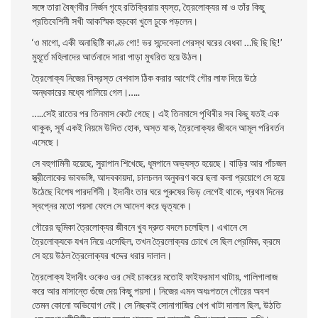
সঙ্গে তারা বৈষ্ণবীর নির্জন গৃহে রতিক্রিয়ায় ব্যস্ত, ত্রৈলােক্যর মা ও তাঁর কিছু
প্রতিবেশিনী সখী আকস্মিক হুড়কো খুলে ঢুকে পড়লেন।
‘ও মাগাে, একী অনাছিষ্টি কাণ্ড গাে! ভর সন্দেবেলা গেরস্থ ঘরের বেধবা …ছি ছি ছি!’
মুহূর্তে মহিলাদের আর্তনাদে সারা পাড়া মুখরিত হয়ে উঠল।
ত্রৈলােক্য নিজের বিস্রস্ত বেশবাস ঠিক করার আগেই গৌর লাফ দিয়ে উঠে
অন্ধকারের মধ্যে পালিয়ে গেল।…..
…..সেই রাতের পর তিনমাস কেটে গেছে। এই তিনমাসে পৃথিবীর সব কিছু যতই এক
থাকুক, সূর্য একই নিয়মে উদিত হােক, অস্ত যাক, ত্রৈলােক্যর জীবনে আমূল পরিবর্তন
এসেছে।
সে বহুগামিনী হয়েছে, সুরাপান শিখেছে, ধূমপানে অভ্যস্ত হয়েছে। বাড়ির আর পাঁচজন
স্ত্রীলােকের ভাবভঙ্গি, আদবকায়দা, চালচলন অনুকরণ করে ছলা কলা প্রয়ােগে সে হয়ে
উঠেছে বিশেষ পারদর্শিনী। ইদানীং তার ঘরে পুরুষের ভিড় লেগেই থাকে, প্রথম দিনের
স্বপ্নের মতাে পয়সা ফেলে সে আদেশ করে ভৃত্যকে।
গৌরের ভূমিকা ত্রৈলােক্যর জীবনে খুব দ্রুত বদলে চলেছিল। এখানে সে
ত্রৈলােক্যকে যখন নিয়ে এসেছিল, তখন ত্রৈলােক্যর চোখে সে ছিল প্রেমিক, ক্রমে
সে হয়ে উঠল ত্রৈলােক্যর খদ্দের ধরার দালাল।
ত্রৈলােক্য ইদানীং ওকেও ওর সেই চাকরের মতােই ফাইফরমাশ খাটায়, গালিগালাজ
করে আর মাসান্তে গুঁজে দেয় কিছু পয়সা। নিজের এমন অধঃপতনে গৌরের অবশ
তেমন কোনাে অভিযােগ নেই। সে নিছকই সােনাগাজির খেপ খাটা দালাল ছিল, উঠতি