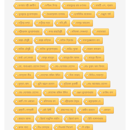
ভগবান শ্রী রজনীশ
ভগীরথ মিশ্র
ভারতচন্দ্র রায় গুণাকর
ভারতী এস. প্রধান
ভুবনচন্দ্র মুখোপাধ্যায়
ভৈরবপ্রসাদ হালদার
ভ্লাদিমির নাবোকভ
মঞ্জুলা শর্মা
মণীন্দ্র গুপ্ত
মণীন্দ্র দত্ত
মতি নন্দী
মনসুর আহমেদ
মনীন্দ্রনাথ বন্দ্যোপাধ্যায়
মলয় রায়চৌধুরী
মল্লিকা সেনগুপ্ত
মহাভারত
মহুয়া চৌধুরী
মহুয়া মল্লিক
মাইক স্কিনার
মাকসুদুজ্জামান খান
মানিক চৌধুরী
মানিক বন্দ্যোপাধ্যায়
মারিও পুজো
মারুফ কামরুল
মার্থা এম'কেন্না
মাসুদ মাহমুদ
মাহবুব-উল আলম
মাহবুব লীলেন
মাে. সাখাওয়াত হােসেন সৈকত
মােঃ দেলােয়ার হােসেন
মােঃ ফুয়াদ আল ফিদাহ
মােস্তফা মীর
মােহাম্মদ নাজিম উদ্দিন
মিনা ফারাহ
মিহির সেনগুপ্ত
মুক্তা ঘোষ
মুন্সি আব্দুল রহমান
মৃত্তিকা মুখার্জী
মোঃ আনোয়ার হোসেন
মোঃ দেলোয়ার হােসেন
মোহাম্মদ নাজিম উদ্দিন
রঞ্জন বন্দ্যোপাধ্যায়
রণজিৎ দাশ
রবার্ট পেন ওয়ারেন
রবিশংকর বল
রবীন্দ্রনাথ ঠাকুর
রমেন্দ্রনাথ দে
রম্যাণী গোস্বামী
রাই শিল্পী
রাজশেখর বসু
রাজীব রায়হান
রামায়ণ
রায়হান আলম
রিচার্ড ফ্রান্সিস বারটন
রিচার্ড হুগস
রিনি গঙ্গোপাধ্যায়
রূপক সাহা
লিও তলস্তয়
লিওনার্ড স্মিথের্স
লি চাইল্ড