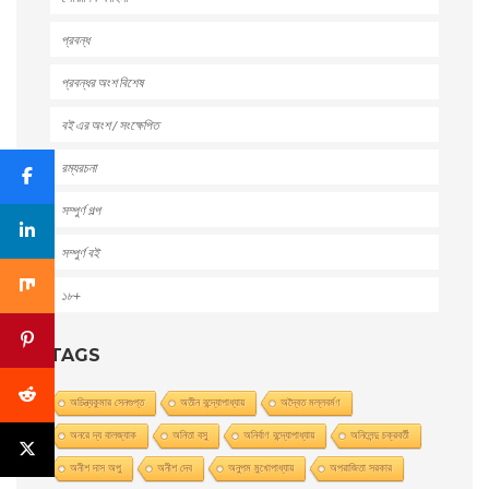
প্রবন্ধ
প্রবন্ধর অংশ বিশেষ
বই এর অংশ / সংক্ষেপিত
রম্যরচনা
সম্পুর্ণ গল্প
সম্পুর্ণ বই
১৮+
TAGS
অচিন্ত্যকুমার সেনগুপ্ত
অতীন বন্দ্যোপাধ্যায়
অদ্বৈত মল্লবর্মণ
অনরে দ্য বালজ্যাক
অনিতা বসু
অনির্বাণ বন্দ্যোপাধ্যায়
অনিলেন্দু চক্রবর্তী
অনীশ দাস অপু
অনীশ দেব
অনুপম মুখোপাধ্যায়
অপরাজিতা সরকার