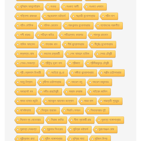
লুসিয়াস আপুলেইয়াস
শংকর
শওকত আলী
শওকত ওসমান
শক্তিপদ রাজগুরু
শঙ্করলাল ভট্টাচার্য
শঙ্করী মুখােপাধ্যায়
শচীন দাশ
শচীন ভৌমিক
শফিক রেহমান
শরৎকুমার মুখোপাধ্যায়
শলোমনের পরমগীত
শশী থারুর
শহীদুল জহির
শহীদুল্লাহ কায়সার
শামসুর রাহমান
শামিম আহমেদ
শাহবাজ খান
শীর্ষ বন্দ্যোপাধ্যায়
শীর্ষেন্দু মুখোপাধ্যায়
শুদ্ধসত্ব ঘোষ
শুভদেব চক্রবর্তী
শেখ আবদুল হাকিম
শেখর চৌধুরী
শেখর সেনগুপ্ত
শ্রীইন্দু ভূষণ দাস
শ্রীজাত
শ্রীনীরদচন্দ্র চৌধুরী
শ্রী প্রেমদাস ভিখারী
সংহিতা কুণ্ড
সঙ্গীতা বন্দ্যোপাধ্যায়
সঞ্জীব চট্টোপাধ্যায়
সন্তু বিশ্বাস
সন্দীপন চট্টোপাধ্যায়
সমরেশ বসু
সমরেশ মজুমদার
সমারসেট মম
সমীর রায়চৌধুরী
সম্বাদ রসরাজ
সাইয়েদ জামিল
সাদত হাসান মান্টো
সাদেকুল আহসান কল্লোল
সায়ন দাস
সায়ন্তনী পূততুন্ড
সা’দউল্লাহ
সিগমন্ড ফ্রয়েড
সিডনি শেলডন
সিনক্লেয়ার লুই
সিমোন দ্য বোভোয়ার
সিরাজ কাদির
সীমা ব্যানার্জী-রায়
সুকান্ত গঙ্গোপাধ্যায়
সুকান্ত সেনগুপ্ত
সুকুমার সিংহরায়
সুচিত্রা ভট্টাচার্য
সুধাংশরঞ্জন ঘোষ
সুধীন্দ্রনাথ রাহা
সুনীল গঙ্গোপাধ্যায়
সুপ্রিয় সাহা
সুবিমল মিশ্র