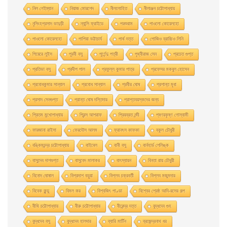
নিল গেইম্যান
নিয়াজ মোরশেদ
নীললােহিত
নীলাঞ্জন চট্টোপাধ্যায়
নৃসিংহপ্রসাদ ভাদুড়ী
ন্যান্সি ফ্রাইডে
পরশুরাম
পাওলাে কোয়েলহাে
পাওলাে কোয়েলহো
পাপিয়া ভট্টাচার্য
পার্থ দত্ত
পােজিও ব্রাচ্চিও লিনি
পিয়েরে লুইস
পূরবী বসু
পূর্ণেন্দু পত্রী
পৃথ্বীরাজ সেন
প্রচেত গুপ্ত
প্রতিভা বসু
প্রদীপ পাল
প্রফুল্ল কুমার পাত্র
প্রফেসর মকবুল হােসেন
প্রবােধকুমার সান্যাল
প্রবােধ সান্যাল
প্রবীর ঘােষ
প্রশান্ত মৃধা
প্রসাদ সেনগুপ্ত
প্রান্ত ঘোষ দস্তিদার
প্রাপ্তবয়স্কদের জন্য
প্রিতম মুখোপাধ্যায়
প্রিন্স আশরাফ
প্রিয়ব্রত নন্দী
প্ৰণয়কৃষ্ণ গোস্বামী
ফারজানা রাইসা
ফেরদৌস আলম
ফ্রানৎস কাফকা
বকুল চৌধুরী
বঙ্কিমচন্দ্র চট্টোপাধ্যায়
বাইবেল
বানী বসু
বার্নহার্ড শেলিঙ্ক
বাসুদেব দাশগুপ্ত
বাসুবেদ মালাকর
বাৎস্যায়ন
বিনতা রায় চৌধুরী
বিনোদ ঘোষাল
বিপ্রদাশ বড়ুয়া
বিপ্লব চক্রবর্তী
বিপ্লব মজুমদার
বিবেক কুন্ডু
বিমল কর
বিশ্বজিৎ পাণ্ডা
বিশ্বের শ্রেষ্ঠ আদি-রসের গল্প
বীথি চট্টোপাধ্যায়
বীরু চট্টোপাধ্যায়
বীরেন্দ্র দত্ত
বুদ্ধদেব গুহ
বুদ্ধদেব বসু
বুদ্ধদেব হালদার
ব্যারি মার্টিন
ব্রজেন্দ্রনাথ ধর