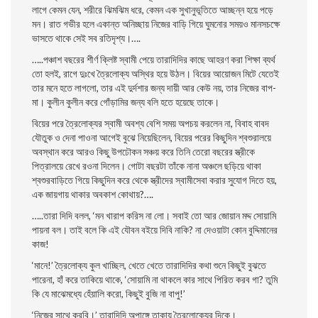
লাগে কেমন যেন, শরীরে ঝিমঝিম ধরে, কেমন এক সুখানুভূতিতে আচ্ছন্ন হয়ে পড়ে
মন। রাত গভীর হলে একান্ত অনিচ্ছায় নিজের বাড়ি গিয়ে ঘুমনাের সময়ও মানসচক্ষে
ভাসতে থাকে সেই সব রতিদৃশ্য।….
…..পঞ্চাশ বছরের শীর্ণ ক্লিষ্ট স্বামী পেয়ে তারাদিদির কাছে আহরণ করা শিক্ষা ব্যর্থ
তাে হলই, রাগে দুঃখে ত্রৈলােক্য অস্থির হয়ে উঠল। বিয়ের আয়ােজন মিটে যেতেই
তার মনে হতে লাগলাে, তার এই দুর্দশার জন্য দায়ী আর কেউ নয়, তার নিজের বাপ-
মা। কুলীন কুলীন করে গোঁড়ামির জন্য বলি হতে হয়েছে তাকে।
বিয়ের পরে ত্রৈলােক্যর স্বামী অবশ্য বেশি সময় অপচয় করলেন না, বিবাহ বাবদ
যৌতুক ও দেনা পাওনা আগেই বুঝে নিয়েছিলেন, বিয়ের পরের কিছুদিন শ্বশুরালয়ে
অবস্থান করে আরও কিছু উপঢৌকন সঞ্চয় করে তিনি তেরাে বছরের স্ত্রীকে
পিত্রালয়ে রেখে রওনা দিলেন। গােটা বছরটা তাঁকে নানা অঞ্চলে ছড়িয়ে থাকা
শ্বশুরবাড়িতে গিয়ে কিছুদিন করে থেকে স্ত্রীদের স্বামীসেবা করার সুযােগ দিতে হয়,
এক জায়গায় থাকার অবকাশ কোথায়?….
…..তারা দিদি বলল, ‘মন খারাপ করিস না লাে। সবাই তাে আর জোয়ান মদ্দ সােয়ামি
পায়না বল। তাই বলে কি এই যৌবন বইয়ে দিবি নাকি? না দেওয়াটা কোন বুদ্দিমানের
কাজ!
‘মানে!’ ত্রৈলােক্য কুল খাচ্ছিল, খেতে খেতে তারাদিদির কথা শুনে কিছুই বুঝতে
পারেনা, হাঁ করে তাকিয়ে থাকে, ‘সােয়ামি না থাকলে কার সাথে পিরিত করব গা? তুমি
কি যে মাঝেমধ্যে হেঁয়ালি করাে, কিছুই বুজি না বাপু!’
‘নিজের সাথে করবি।’ তারাদিদি অপাঙ্গে তাকায় ত্রৈলােক্যের দিকে।