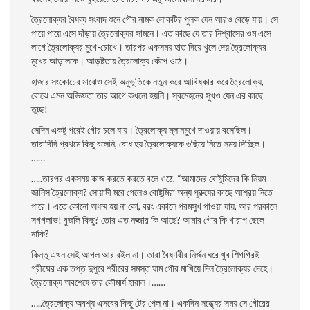
ত্রৈলােক্যর বৈধব্য সংবাদ শুনে গৌর নামক লােকটির পুলক যেন আরও বেড়ে যায়। সে
পায়ে পায়ে এসে দাঁড়ায় ত্রৈলােক্যর সামনে। এত কাছে যে তার নিশ্বাসের ওম এসে
লাগে ত্রৈলােক্যর মুখে-চোখে। তারপর একসময় হাত দিয়ে খুলে দেয় ত্রৈলােক্যর
মুখের আড়ালকে। আড়ষ্টতায় ত্রৈলােক্য কেঁপে ওঠে।
হাজার সংকোচের মাঝেও সেই অনুভূতিকে নতুন করে আবিষ্কার করে ত্রৈলােক্য,
বােঝে এমন অভিজ্ঞতা তার আগে কখনাে হয়নি। স্বমেহনের সুখও যেন এর কাছে
তুচ্ছ!
সেদিন একটু পরেই গৌর চলে যায়। ত্রৈলােক্য ম্লানমুখে দাওয়ায় বসেছিল।
তারাদিদি প্রথমে কিছু বলেনি, বােধ হয় ত্রৈলােক্যকে গুছিয়ে নিতে সময় দিচ্ছিল।
……
…..তারপর একসময় কাজ করতে করতে বলে ওঠে, “আমাদের বােষ্টুমিদের কি নিয়ম
জানিস ত্রৈলােক্য? সােয়ামী মরে গেলেও বােষ্টুমিরা অন্য পুরুষের কাছে আশ্রয় নিতে
পারে। এতে কোনাে অধম্ম হয় না কো, বরং একালে পরমসুখ পাওয়া যায়, আর পরকালে
সগগলাভ! বুজলি কিছু? তাের এত নজ্জার কি আছে? আমার গৌর কি খারাপ ছেলে
নাকি?
কিন্তু এখন সেই আগল আর রইল না। তারা বৈষ্ণবীর নির্জন ঘরে খুব শিগগিরই
গ্রীষ্মের এক তপ্ত দুপুরে শরীরের সমস্ত ঘাম গৌর মাখিয়ে দিল ত্রৈলােক্যর দেহে।
ত্রৈলােক্য অবশেষে তার কৌমার্য হারাল।……
…..ত্রৈলােক্য অবশ্য এসবের কিছু টের পেল না। একদিন সন্ধ্যের সময় সে গৌরের