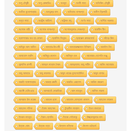
অপু চৌধুরী
অপু রােজারিও
অবধূত
অবনী সাহা
অভিজিৎ চৌধুরী
অভীক মুখোপাধ্যায়
অমরেন্দ্র দাস
অমিতাভ দাশগুপ্ত
অমীশ ত্রিপাঠি
অমৃত সাহা
অরবিন্দ আডিগা
অরিন্দম বসু
অর্ণব সাহা
অর্পিতা সরকার
অলোক বারী
অশােক দাশগুপ্ত
অশোককুমার সেনগুপ্ত
অ্যানীস নীন
অ্যাম্পায়ার অব দ্য মােঘল
অ্যালিস সিবােন্ড
অ্যালেক্স রাদারফোর্ড
আঁদ্রে জিদ
আইয়ুব আল আমিন
আখতার-উন-নবী
আখতারুজ্জামান ইলিয়াস
আনাইস নিন
আনাতােল ফ্রাঁস
আনিছুর রহমান
আনিসুল হক
আনোয়ার হোসেইন মঞ্জু
আন্দালিব রাশদী
আবদুল মান্নান সৈয়দ
আবদুল্লাহ আবু সায়ীদ
আবিদ আনোয়ার
আবু আযহার
আবু কায়সার
আবুল খায়ের মুসলেহউদ্দিন
আবুল বাশার
আরতি গঙ্গোপাধ্যায়
আরব্য রজনী
আরভিং ওয়ালেস
আরিফ নজরুল
আর্নেষ্ট হেমিংওয়ে
আলবার্তো মােরাভিয়া
আল মাহমুদ
আলিফ লায়লা
আশরাফ উল ময়েজ
আহমদ ছফা
আহমাদ মোস্তফা কামাল
আহমেদ ফারুক
আহমেদ শফিক
ইনাম আহম্মেদ
ইন্দ্রনীল সান্যাল
ইভন নাভারাে
ইমরান মাহমুদ
ইয়ান ফ্লেমিং
ইহারা সেইকাকু
উজ্জ্বলকুমার দাস
উত্তম ঘােষ
উত্তম দত্ত
উল্লাস মল্লিক
উৎপল ভট্টাচার্য