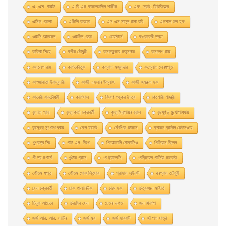
এ. এস. বায়াট
এ.বি.এম কামালউদ্দিন শামীম
এফ. স্কট. ফিটজিরাল্ড
এমিল জোলা
এমিলি বারলো
এস এম মাসুদ রানা রবি
এহসান উল হক
ওয়াসি আহমেদ
ওয়াহিদ রেজা
ওয়েস্টার্ন
কঙ্কাবতী দত্ত
কবিতা সিংহ
কবীর চৌধুরী
কমলকুমার মজুমদার
কমলেশ রায়
কমলেশ রায়
কলিকৌতুক
কল্যাণ মজুমদার
কল্লোল সেনগুপ্ত
কাওয়াবাতা ইয়াসুমারী
কাজী এহসান উল্লাহ
কাজী জহুরুল হক
কাবেরী রায়চৌধুরী
কালিদাস
কিরণ শঙ্কর মৈত্র
কিশোরী শাস্ত্রী
কুণাল ঘোষ
কৃষ্ণকলি চক্রবর্তী
কৃষ্ণদ্বৈপায়ন ব্যাস
কৃষ্ণেন্দু মুখােপাধ্যায়
কৃষ্ণেন্দু মুখোপাধ্যায়
কেন ফলেট
কৌশিক জামান
ক্যারল ব্রাউন জেইনওয়ে
খুশবন্ত সিং
গাই এন. স্মিথ
গিয়ােভানি বােকাসিও
গিলিয়ান ফ্লিন
গী দ্য মপাসাঁ
গুন্টার গ্রাস
গে ট্যালেসি
গেব্রিয়েল গার্সিয়া মার্কেজ
গৌতম গুপ্ত
গৌতম ঘোষদস্তিদার
গ্রাহাম সুইফট
ঘনশ্যাম চৌধুরী
চন্দন চক্রবর্তী
চাক পালানিউক
চারু হক
চিত্ররঞ্জন মাইতি
চিনুয়া আচেবে
চিরঞ্জীব সেন
চেতন ভগত
জন ফিলিপ
জর্জ আর. আর. মার্টিন
জর্জ মুর
জর্জ হারবাট
জাঁ পল সার্ত্র