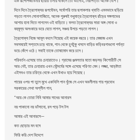
এক রূপােপজীবিনীর ছায়ার তলায় থাকলে তাে ভালােই, নিরাপত্তা অনেক বেশি।
দিনে দিনে ত্রৈলােক্যর রূপযৌবন, সর্বোপরি তার ছলাকলার খ্যাতি এমনভাবে ছড়িয়ে
পড়তে লাগল সােনাগাজিতে, অনেক পুরুষই শুধুমাত্র ত্রৈলােক্য রাঁড়ের সঙ্গলাভের
আশায় হানা দিতে লাগলেন ওই বাড়িতে। ফলত ত্রৈলােক্যর সারা অঙ্গ সােনা ও
বহুমূল্য অলংকারে ভরে যেতে লাগল, সঞ্চয় উপচে পড়তে লাগল।
ত্রৈলােক্য নিজে আমূল বদলে গিয়েছে এই কয়েক বছরে। তার মেজাজ এখন
সবসময়েই সপ্তমে চড়ে থাকে, পান থেকে চুনটুকু খসলে বাড়ির কড়িবরগাগুলাে পর্যন্ত
ভয়ে কেঁপে ওঠে। সবাই তাকে তােষামােদ করে চলে।
পরিবর্তন এসেছে তার চেহারাতেও। গ্রামের গুল্মলতার মতাে জড়সড় কিশােরীটি সে
আর নেই, তার চেহারায় এখন সৌন্দর্যের সঙ্গে এসেছে পরিণত মেদ। লজ্জা, আড়ষ্টতা
এইসবও তার চরিত্র থেকে এখন উধাও হয়ে গিয়েছে।
পায়ের ওপর পা তুলে মুখে একখিলি পান খুঁজে সে এখন অবলীলায় গায় প্রবােধ
সরকারের লেখা অশ্লীল গান,
“আয় কে তােরা নিবি আমার সাধের আনারস
নয় পাকানাে নয় ডাঁসানাে, রস পড়ে টস টস
আমার এই আনারসে—
কত ছােড়ার মন বসে
ফিরি করি দেশ বিদেশে