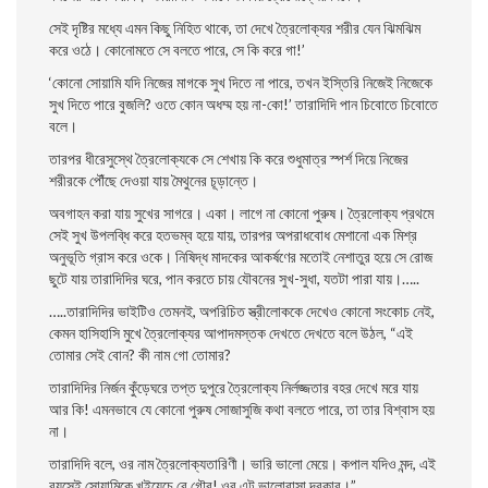
সেই দৃষ্টির মধ্যে এমন কিছু নিহিত থাকে, তা দেখে ত্রৈলােক্যর শরীর যেন ঝিমঝিম
করে ওঠে। কোনােমতে সে বলতে পারে, সে কি করে গা!’
‘কোনাে সােয়ামি যদি নিজের মাগকে সুখ দিতে না পারে, তখন ইস্তিরি নিজেই নিজেকে
সুখ দিতে পারে বুজলি? ওতে কোন অধম্ম হয় না-কো!’ তারাদিদি পান চিবােতে চিবােতে
বলে।
তারপর ধীরেসুস্থে ত্রৈলােক্যকে সে শেখায় কি করে শুধুমাত্র স্পর্শ দিয়ে নিজের
শরীরকে পৌঁছে দেওয়া যায় মৈথুনের চূড়ান্তে।
অবগাহন করা যায় সুখের সাগরে। একা। লাগে না কোনাে পুরুষ। ত্রৈলােক্য প্রথমে
সেই সুখ উপলব্ধি করে হতভম্ব হয়ে যায়, তারপর অপরাধবােধ মেশানাে এক মিশ্র
অনুভূতি গ্রাস করে ওকে। নিষিদ্ধ মাদকের আকর্ষণের মতােই নেশাতুর হয়ে সে রােজ
ছুটে যায় তারাদিদির ঘরে, পান করতে চায় যৌবনের সুখ-সুধা, যতটা পারা যায়।…..
…..তারাদিদির ভাইটিও তেমনই, অপরিচিত স্ত্রীলােককে দেখেও কোনাে সংকোচ নেই,
কেমন হাসিহাসি মুখে ত্রৈলােক্যর আপাদমস্তক দেখতে দেখতে বলে উঠল, “এই
তােমার সেই বােন? কী নাম গাে তােমার?
তারাদিদির নির্জন কুঁড়েঘরে তপ্ত দুপুরে ত্রৈলােক্য নির্লজ্জতার বহর দেখে মরে যায়
আর কি! এমনভাবে যে কোনাে পুরুষ সােজাসুজি কথা বলতে পারে, তা তার বিশ্বাস হয়
না
।
তারাদিদি বলে, ওর নাম ত্রৈলােক্যতারিণী। ভারি ভালাে মেয়ে। কপাল যদিও মন্দ, এই
বয়সেই সােয়ামিকে খুইয়েচে রে গৌর! ওর এটু ভালােবাসা দরকার।”