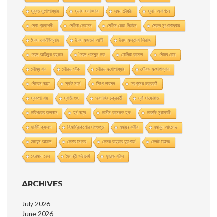
সুব্রত মুখোপাধ্যায়
সুভাস সমাজদার
সুমন চৌধুরী
সুসান অ্যাশলে
সেবা প্রকাশনী
সেলিনা হােসেন
সেলিম রেজা নিউটন
সৈকত মুখোপাধ্যায়
সৈয়দ ওয়ালীউল্লাহ
সৈয়দ মুজতবা আলী
সৈয়দ মুস্তাফা সিরাজ
সৈয়দ আতিকুর রহমান
সৈয়দ শামসুল হক
সোনিয়া কামাল
সৌম্য ঘােষ
সৌম্য রায়
সৌরভ ঘটক
সৌরভ মুখােপাধ্যায়
সৌরভ মুখোপাধ্যায়
সৌরেন দত্ত
স্কট মর্লে
স্টিগ লারসন
স্বপ্নময় চক্রবর্তী
স্বরুপা রায়
স্বাতী গুহ
স্মরণজিৎ চক্রবর্তী
স্যাঁ সাফোয়াত
হরিশংকর জলদাস
হর্ষ দত্ত
হামীম কামরুল হক
হারুকি মুরাকামি
হার্বাট ক্যাসল
হিমাদ্রিকিশাের দাশগুপ্ত
হুমায়ুন কবীর
হুমায়ূন আহমেদ
হুমায়ুন আজাদ
হেনরি মিলার
হেনরি রাইডার হ্যাগার্ড
হেনরী ফিল্ডিং
হেরমান হেস
হৈমন্তী ভট্টাচার্য
হ্যারল্ড রবিন্স
ARCHIVES
July 2026
June 2026