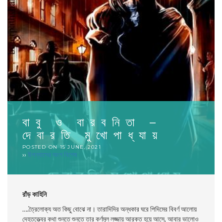
বাবু ও বারবনিতা –
দেবারতি মুখােপাধ্যায়
POSTED ON
15 JUNE, 2021
››
উপন্যাসের অংশ বিশেষ
রাঁড় কাহিনি
….ত্রৈলােক্য অত কিছু বােঝে না। তারাদিদির অন্ধকার ঘরে পিদিমের বিবর্ণ আলােয়
দেহতত্ত্বের কথা শুনতে শুনতে তার কর্ণমূল লজ্জায় আরক্ত হয়ে আসে, আবার ভালােও