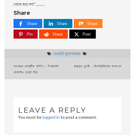
লােকে করে যশ!”………
Share
Share
Share
Share
Pin
Share
Post
দেবারতি মুখােপাধ্যায়
Post
হানড্রেড রোমান্টিক নাইটস্ – গিয়ােভানি
খাজুরাহ সুন্দরী – হিমাদ্রিকিশাের দাশগুপ্ত
বােকাসিও (চতুর্থ দিন)
navigation
LEAVE A REPLY
You must be
logged in
to post a comment.