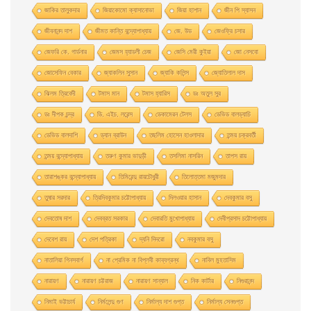
জাকির তালুকদার
জিয়াকোমাে ক্যাসানােভা
জিয়া হাশান
জীন পি স্যাসন
জীবনানন্দ দাশ
জীমত কান্তি বন্দ্যোপাধ্যায়
জে. উড
জেওফ্রি চসার
জেফরি কে. গার্ডনার
জেমস হ্যাডলী চেজ
জেসি মেরী কুইয়া
জো নেসবো
জোসেফিন বেকার
জ্যাকলিন সুসান
জ্যাকি কলিন্স
জ্যোতিলাল দাস
ঝিলম ত্রিবেদী
টমাস মান
টমাস হ্যারিস
ডঃ অতুল সুর
ডঃ দীপক চন্দ্র
ডি. এইচ. লরেন্স
ডেকামেরন টেলস
ডেভিড বালড্যাচি
ডেভিড বালদাশি
ড্যান ব্রাউন
তছলিম হোসেন হাওলাদার
তন্ময় চক্রবর্তী
তন্ময় বন্দ্যোপাধ্যায়
তরুণ কুমার ভাদুড়ী
তসলিমা নাসরিন
তাপস রায়
তারাশঙ্কর বন্দ্যোপাধ্যায়
তিমিরেন্দু রায়চৌধুরী
তিলোত্তমা মজুমদার
তুষার সরদার
ত্রিদিবকুমার চট্টোপাধ্যায়
দিলওয়ার হাসান
দেবকুমার বসু
দেবতোষ দাশ
দেবব্রত সরকার
দেবারতি মুখােপাধ্যায়
দেবীপ্রসাদ চট্টোপাধ্যায়
দেবেশ রায়
দেশ পত্রিকা
দ্যনি দিদরো
নবকুমার বসু
নাতালিয়া গিনসবার্গ
না প্রেমিক না বিপ্লবী কাব্যগ্রন্থ
নাবিল মুহতাসিম
নারায়ণ
নারায়ণ চট্টরাজ
নারায়ণ সান্যাল
নিক কার্টার
নিগুরানন্দ
নিমাই ভট্টাচার্য
নির্মলেন্দু গুণ
নির্মাল্য দাশ গুপ্ত
নির্মাল্য সেনগুপ্ত