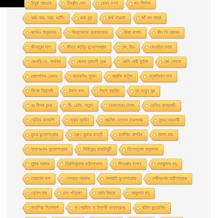
চিনুয়া আচেবে
চিরঞ্জীব সেন
চেতন ভগত
জন ফিলিপ
জর্জ আর. আর. মার্টিন
জর্জ মুর
জর্জ হারবাট
জাঁ পল সার্ত্র
জাকির তালুকদার
জিয়াকোমাে ক্যাসানােভা
জিয়া হাশান
জীন পি স্যাসন
জীবনানন্দ দাশ
জীমত কান্তি বন্দ্যোপাধ্যায়
জে. উড
জেওফ্রি চসার
জেফরি কে. গার্ডনার
জেমস হ্যাডলী চেজ
জেসি মেরী কুইয়া
জো নেসবো
জোসেফিন বেকার
জ্যাকলিন সুসান
জ্যাকি কলিন্স
জ্যোতিলাল দাস
ঝিলম ত্রিবেদী
টমাস মান
টমাস হ্যারিস
ডঃ অতুল সুর
ডঃ দীপক চন্দ্র
ডি. এইচ. লরেন্স
ডেকামেরন টেলস
ডেভিড বালড্যাচি
ডেভিড বালদাশি
ড্যান ব্রাউন
তছলিম হোসেন হাওলাদার
তন্ময় চক্রবর্তী
তন্ময় বন্দ্যোপাধ্যায়
তরুণ কুমার ভাদুড়ী
তসলিমা নাসরিন
তাপস রায়
তারাশঙ্কর বন্দ্যোপাধ্যায়
তিমিরেন্দু রায়চৌধুরী
তিলোত্তমা মজুমদার
তুষার সরদার
ত্রিদিবকুমার চট্টোপাধ্যায়
দিলওয়ার হাসান
দেবকুমার বসু
দেবতোষ দাশ
দেবব্রত সরকার
দেবারতি মুখােপাধ্যায়
দেবীপ্রসাদ চট্টোপাধ্যায়
দেবেশ রায়
দেশ পত্রিকা
দ্যনি দিদরো
নবকুমার বসু
নাতালিয়া গিনসবার্গ
না প্রেমিক না বিপ্লবী কাব্যগ্রন্থ
নাবিল মুহতাসিম