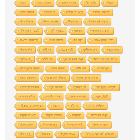
নারায়ণ
নারায়ণ চট্টরাজ
নারায়ণ সান্যাল
নিক কার্টার
নিগুরানন্দ
নিমাই ভট্টাচার্য
নির্মলেন্দু গুণ
নির্মাল্য দাশ গুপ্ত
নির্মাল্য সেনগুপ্ত
নিল গেইম্যান
নিয়াজ মোরশেদ
নীললােহিত
নীলাঞ্জন চট্টোপাধ্যায়
নৃসিংহপ্রসাদ ভাদুড়ী
ন্যান্সি ফ্রাইডে
পরশুরাম
পাওলাে কোয়েলহাে
পাওলাে কোয়েলহো
পাপিয়া ভট্টাচার্য
পার্থ দত্ত
পােজিও ব্রাচ্চিও লিনি
পিয়েরে লুইস
পূরবী বসু
পূর্ণেন্দু পত্রী
পৃথ্বীরাজ সেন
প্রচেত গুপ্ত
প্রতিভা বসু
প্রদীপ পাল
প্রফুল্ল কুমার পাত্র
প্রফেসর মকবুল হােসেন
প্রবােধকুমার সান্যাল
প্রবােধ সান্যাল
প্রবীর ঘােষ
প্রশান্ত মৃধা
প্রসাদ সেনগুপ্ত
প্রান্ত ঘোষ দস্তিদার
প্রাপ্তবয়স্কদের জন্য
প্রিতম মুখোপাধ্যায়
প্রিন্স আশরাফ
প্রিয়ব্রত নন্দী
প্ৰণয়কৃষ্ণ গোস্বামী
ফারজানা রাইসা
ফেরদৌস আলম
ফ্রানৎস কাফকা
বকুল চৌধুরী
বঙ্কিমচন্দ্র চট্টোপাধ্যায়
বাইবেল
বানী বসু
বার্নহার্ড শেলিঙ্ক
বাসুদেব দাশগুপ্ত
বাসুবেদ মালাকর
বাৎস্যায়ন
বিনতা রায় চৌধুরী
বিনোদ ঘোষাল
বিপ্রদাশ বড়ুয়া
বিপ্লব চক্রবর্তী
বিপ্লব মজুমদার
বিবেক কুন্ডু
বিমল কর
বিশ্বজিৎ পাণ্ডা
বিশ্বের শ্রেষ্ঠ আদি-রসের গল্প