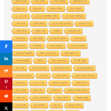
ইমরান মাহমুদ
ইয়ান ফ্লেমিং
ইহারা সেইকাকু
উজ্জ্বলকুমার দাস
উত্তম ঘােষ
উত্তম দত্ত
উল্লাস মল্লিক
উৎপল ভট্টাচার্য
এ. এস. বায়াট
এ.বি.এম কামালউদ্দিন শামীম
এফ. স্কট. ফিটজিরাল্ড
এমিল জোলা
এমিলি বারলো
এস এম মাসুদ রানা রবি
এহসান উল হক
ওয়াসি আহমেদ
ওয়াহিদ রেজা
ওয়েস্টার্ন
কঙ্কাবতী দত্ত
কবিতা সিংহ
কবীর চৌধুরী
কমলকুমার মজুমদার
কমলেশ রায়
কমলেশ রায়
কলিকৌতুক
কল্যাণ মজুমদার
কল্লোল সেনগুপ্ত
কাওয়াবাতা ইয়াসুমারী
কাজী এহসান উল্লাহ
কাজী জহুরুল হক
কাবেরী রায়চৌধুরী
কালিদাস
কিরণ শঙ্কর মৈত্র
কিশোরী শাস্ত্রী
কুণাল ঘোষ
কৃষ্ণকলি চক্রবর্তী
কৃষ্ণদ্বৈপায়ন ব্যাস
কৃষ্ণেন্দু মুখােপাধ্যায়
কৃষ্ণেন্দু মুখোপাধ্যায়
কেন ফলেট
কৌশিক জামান
ক্যারল ব্রাউন জেইনওয়ে
খুশবন্ত সিং
গাই এন. স্মিথ
গিয়ােভানি বােকাসিও
গিলিয়ান ফ্লিন
3
গী দ্য মপাসাঁ
গুন্টার গ্রাস
গে ট্যালেসি
গেব্রিয়েল গার্সিয়া মার্কেজ
গৌতম গুপ্ত
গৌতম ঘোষদস্তিদার
গ্রাহাম সুইফট
ঘনশ্যাম চৌধুরী
চন্দন চক্রবর্তী
চাক পালানিউক
চারু হক
চিত্ররঞ্জন মাইতি