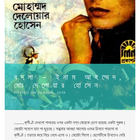
বদলা – ইনাম আহম্মেদ,
মােঃ দেলােয়ার হােসেন
POSTED ON
25 APRIL, 2019
››
পেপারব্যাক
……….
ক্লীণ্ট দেখলাে পাথরের ওপর একটা নগ্ন মেয়েকে চেপে ধরেছে একটা পুরুষ।
মেয়েটা সবেগে হাত পা ছুড়ছে। সন্ধ্যার আবছা আলােয় ওদের চিনতে পারলাে না
ক্লীণ্ট।
তরতর করে নিচে নেমে এলো ও। মেয়েটা সিলাে। ছেলেটিকে চিনতেও দেরি