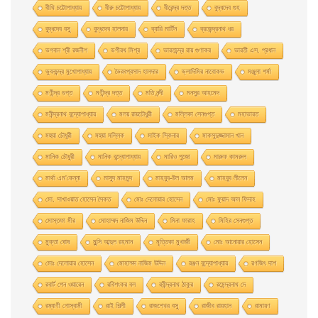
বীথি চট্টোপাধ্যায়
বীরু চট্টোপাধ্যায়
বীরেন্দ্র দত্ত
বুদ্ধদেব গুহ
বুদ্ধদেব বসু
বুদ্ধদেব হালদার
ব্যারি মার্টিন
ব্রজেন্দ্রনাথ ধর
ভগবান শ্রী রজনীশ
ভগীরথ মিশ্র
ভারতচন্দ্র রায় গুণাকর
ভারতী এস. প্রধান
ভুবনচন্দ্র মুখোপাধ্যায়
ভৈরবপ্রসাদ হালদার
ভ্লাদিমির নাবোকভ
মঞ্জুলা শর্মা
মণীন্দ্র গুপ্ত
মণীন্দ্র দত্ত
মতি নন্দী
মনসুর আহমেদ
মনীন্দ্রনাথ বন্দ্যোপাধ্যায়
মলয় রায়চৌধুরী
মল্লিকা সেনগুপ্ত
মহাভারত
মহুয়া চৌধুরী
মহুয়া মল্লিক
মাইক স্কিনার
মাকসুদুজ্জামান খান
মানিক চৌধুরী
মানিক বন্দ্যোপাধ্যায়
মারিও পুজো
মারুফ কামরুল
মার্থা এম'কেন্না
মাসুদ মাহমুদ
মাহবুব-উল আলম
মাহবুব লীলেন
মাে. সাখাওয়াত হােসেন সৈকত
মােঃ দেলােয়ার হােসেন
মােঃ ফুয়াদ আল ফিদাহ
মােস্তফা মীর
মােহাম্মদ নাজিম উদ্দিন
মিনা ফারাহ
মিহির সেনগুপ্ত
মুক্তা ঘোষ
মুন্সি আব্দুল রহমান
মৃত্তিকা মুখার্জী
মোঃ আনোয়ার হোসেন
মোঃ দেলোয়ার হােসেন
মোহাম্মদ নাজিম উদ্দিন
রঞ্জন বন্দ্যোপাধ্যায়
রণজিৎ দাশ
রবার্ট পেন ওয়ারেন
রবিশংকর বল
রবীন্দ্রনাথ ঠাকুর
রমেন্দ্রনাথ দে
রম্যাণী গোস্বামী
রাই শিল্পী
রাজশেখর বসু
রাজীব রায়হান
রামায়ণ