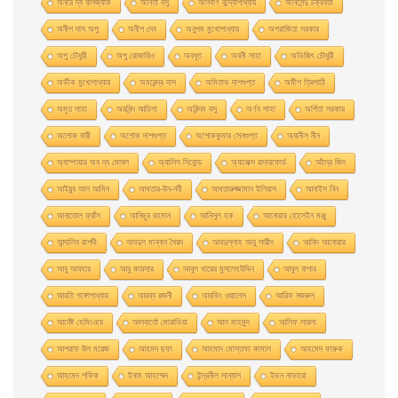
অনরে দ্য বালজ্যাক
অনিতা বসু
অনির্বাণ বন্দ্যোপাধ্যায়
অনিলেন্দু চক্রবর্তী
অনীশ দাস অপু
অনীশ দেব
অনুপম মুখোপাধ্যায়
অপরাজিতা সরকার
অপু চৌধুরী
অপু রােজারিও
অবধূত
অবনী সাহা
অভিজিৎ চৌধুরী
অভীক মুখোপাধ্যায়
অমরেন্দ্র দাস
অমিতাভ দাশগুপ্ত
অমীশ ত্রিপাঠি
অমৃত সাহা
অরবিন্দ আডিগা
অরিন্দম বসু
অর্ণব সাহা
অর্পিতা সরকার
অলোক বারী
অশােক দাশগুপ্ত
অশোককুমার সেনগুপ্ত
অ্যানীস নীন
অ্যাম্পায়ার অব দ্য মােঘল
অ্যালিস সিবােন্ড
অ্যালেক্স রাদারফোর্ড
আঁদ্রে জিদ
আইয়ুব আল আমিন
আখতার-উন-নবী
আখতারুজ্জামান ইলিয়াস
আনাইস নিন
আনাতােল ফ্রাঁস
আনিছুর রহমান
আনিসুল হক
আনোয়ার হোসেইন মঞ্জু
আন্দালিব রাশদী
আবদুল মান্নান সৈয়দ
আবদুল্লাহ আবু সায়ীদ
আবিদ আনোয়ার
আবু আযহার
আবু কায়সার
আবুল খায়ের মুসলেহউদ্দিন
আবুল বাশার
আরতি গঙ্গোপাধ্যায়
আরব্য রজনী
আরভিং ওয়ালেস
আরিফ নজরুল
আর্নেষ্ট হেমিংওয়ে
আলবার্তো মােরাভিয়া
আল মাহমুদ
আলিফ লায়লা
আশরাফ উল ময়েজ
আহমদ ছফা
আহমাদ মোস্তফা কামাল
আহমেদ ফারুক
আহমেদ শফিক
ইনাম আহম্মেদ
ইন্দ্রনীল সান্যাল
ইভন নাভারাে