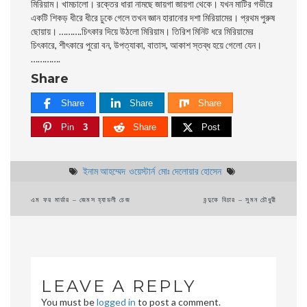
মিরিয়াম। খামচালাে। রক্তের ধারা নামছে জায়গা জায়গা থেকে। যখন মাটির গভীরে
একটি শিকড় ধীরে ধীরে ঢুকে গেলে তখন জ্ঞান হারানাের দশা মিরিয়ামের। প্রথম পুরুষ
ছোয়ায়। ……….
চিৎকার দিয়ে উঠলাে মিরিয়াম। তিরিশ মিনিট ধরে মিরিয়ামের
চিৎকারে, শীৎকারে পুরো বন, উপত্যাকা, বাতাস, আকাশ স্তব্ধ হয়ে গেলাে যেন।
………….
Share
Share
Share
Share
Pin
3
Share
Post
ইনাম আহম্মেদ
ওয়েস্টার্ন
মােঃ দেলােয়ার হােসেন
Post
এম ফর মার্ডার – জেমস হ্যাডলী চেজ
বন্দুকে বিচার – সুমন চৌধুরী
navigation
LEAVE A REPLY
You must be
logged in
to post a comment.