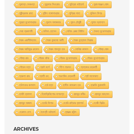
সুকান্ত সেনগুপ্ত
সুকুমার সিংহরায়
সুচিত্রা ভট্টাচার্য
সুধাংশরঞ্জন ঘোষ
সুধীন্দ্রনাথ রাহা
সুনীল গঙ্গোপাধ্যায়
সুপ্রিয় সাহা
সুবিমল মিশ্র
সুব্রত মুখোপাধ্যায়
সুভাস সমাজদার
সুমন চৌধুরী
সুসান অ্যাশলে
সেবা প্রকাশনী
সেলিনা হােসেন
সেলিম রেজা নিউটন
সৈকত মুখোপাধ্যায়
সৈয়দ ওয়ালীউল্লাহ
সৈয়দ মুজতবা আলী
সৈয়দ মুস্তাফা সিরাজ
সৈয়দ আতিকুর রহমান
সৈয়দ শামসুল হক
সোনিয়া কামাল
সৌম্য ঘােষ
সৌম্য রায়
সৌরভ ঘটক
সৌরভ মুখােপাধ্যায়
সৌরভ মুখোপাধ্যায়
সৌরেন দত্ত
স্কট মর্লে
স্টিগ লারসন
স্বপ্নময় চক্রবর্তী
স্বরুপা রায়
স্বাতী গুহ
স্মরণজিৎ চক্রবর্তী
স্যাঁ সাফোয়াত
হরিশংকর জলদাস
হর্ষ দত্ত
হামীম কামরুল হক
হারুকি মুরাকামি
হার্বাট ক্যাসল
হিমাদ্রিকিশাের দাশগুপ্ত
হুমায়ুন কবীর
হুমায়ূন আহমেদ
হুমায়ুন আজাদ
হেনরি মিলার
হেনরি রাইডার হ্যাগার্ড
হেনরী ফিল্ডিং
হেরমান হেস
হৈমন্তী ভট্টাচার্য
হ্যারল্ড রবিন্স
ARCHIVES