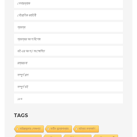
পেপারব্যাক
পৌরাণিক কাহিনী
প্রবন্ধ
প্রবন্ধর অংশ বিশেষ
বই এর অংশ / সংক্ষেপিত
রম্যরচনা
সম্পুর্ণ গল্প
সম্পুর্ণ বই
১৮+
TAGS
অচিন্ত্যকুমার সেনগুপ্ত
অতীন বন্দ্যোপাধ্যায়
অদ্বৈত মল্লবর্মণ