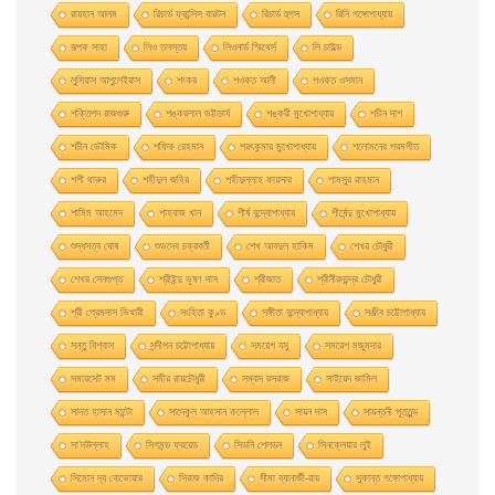
রায়হান আলম
রিচার্ড ফ্রান্সিস বারটন
রিচার্ড হুগস
রিনি গঙ্গোপাধ্যায়
রূপক সাহা
লিও তলস্তয়
লিওনার্ড স্মিথের্স
লি চাইল্ড
লুসিয়াস আপুলেইয়াস
শংকর
শওকত আলী
শওকত ওসমান
শক্তিপদ রাজগুরু
শঙ্করলাল ভট্টাচার্য
শঙ্করী মুখােপাধ্যায়
শচীন দাশ
শচীন ভৌমিক
শফিক রেহমান
শরৎকুমার মুখোপাধ্যায়
শলোমনের পরমগীত
শশী থারুর
শহীদুল জহির
শহীদুল্লাহ কায়সার
শামসুর রাহমান
শামিম আহমেদ
শাহবাজ খান
শীর্ষ বন্দ্যোপাধ্যায়
শীর্ষেন্দু মুখোপাধ্যায়
শুদ্ধসত্ব ঘোষ
শুভদেব চক্রবর্তী
শেখ আবদুল হাকিম
শেখর চৌধুরী
শেখর সেনগুপ্ত
শ্রীইন্দু ভূষণ দাস
শ্রীজাত
শ্রীনীরদচন্দ্র চৌধুরী
শ্রী প্রেমদাস ভিখারী
সংহিতা কুণ্ড
সঙ্গীতা বন্দ্যোপাধ্যায়
সঞ্জীব চট্টোপাধ্যায়
সন্তু বিশ্বাস
সন্দীপন চট্টোপাধ্যায়
সমরেশ বসু
সমরেশ মজুমদার
সমারসেট মম
সমীর রায়চৌধুরী
সম্বাদ রসরাজ
সাইয়েদ জামিল
সাদত হাসান মান্টো
সাদেকুল আহসান কল্লোল
সায়ন দাস
সায়ন্তনী পূততুন্ড
সা’দউল্লাহ
সিগমন্ড ফ্রয়েড
সিডনি শেলডন
সিনক্লেয়ার লুই
সিমোন দ্য বোভোয়ার
সিরাজ কাদির
সীমা ব্যানার্জী-রায়
সুকান্ত গঙ্গোপাধ্যায়