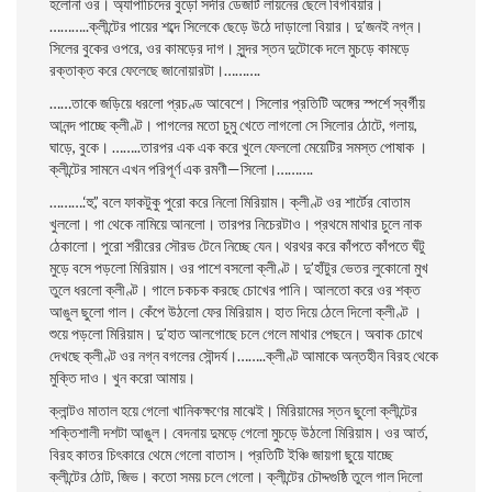
হলােনা ওর। অ্যাপাচিদের বুড়াে সর্দার ডেজার্ট লায়নের ছেলে বিগবিয়ার।
………..
ক্লীন্টের পায়ের শব্দে সিলেকে ছেড়ে উঠে দাড়ালো বিয়ার। দু’জনই নগ্ন।
সিলের বুকের ওপরে, ওর কামড়ের দাগ। সুন্দর স্তন দুটোকে দলে মুচড়ে কামড়ে
রক্তাক্ত করে ফেলেছে জানােয়ারটা।……….
……তাকে জড়িয়ে ধরলাে প্রচণ্ড আবেশে। সিলাের প্রতিটি অঙ্গের স্পর্শে স্বর্গীয়
আনন্দ পাচ্ছে ক্লীণ্ট। পাগলের মতো চুমু খেতে লাগলাে সে সিলাের ঠোটে, গলায়,
ঘাড়ে, বুকে। ……..
তারপর এক এক করে খুলে ফেললাে মেয়েটির সমস্ত পােষাক ।
ক্লীন্টের সামনে এখন পরিপূর্ণ এক রমণী—সিলো।……….
……….‘হু’,’ বলে ফাকটুকু পুরাে করে নিলো মিরিয়াম। ক্লীণ্ট ওর শার্টের বােতাম
খুললাে। গা থেকে নামিয়ে আনলাে। তারপর নিচেরটাও। প্রথমে মাথার চুলে নাক
ঠেকালাে। পুরো শরীরের সৌরভ টেনে নিচ্ছে যেন। থরথর করে কাঁপতে কাঁপতে ঘঁটু
মুড়ে বসে পড়লাে মিরিয়াম। ওর পাশে বসলাে ক্লীণ্ট। দু’হাঁটুর ভেতর লুকোনাে মুখ
তুলে ধরলাে ক্লীণ্ট। গালে চকচক করছে চোখের পানি। আলতাে করে ওর শক্ত
আঙুল ছুলাে গাল। কেঁপে উঠলাে ফের মিরিয়াম। হাত দিয়ে ঠেলে দিলো ক্লীণ্ট ।
শুয়ে পড়লাে মিরিয়াম। দু’হাত আলগােছে চলে গেলে মাথার পেছনে। অবাক চোখে
দেখছে ক্লীণ্ট ওর নগ্ন বগলের সৌন্দর্য।……..
ক্লীণ্ট আমাকে অন্তহীন বিরহ থেকে
মুক্তি দাও। খুন করো আমায়।
ক্লান্টও মাতাল হয়ে গেলাে খানিকক্ষণের মাঝেই। মিরিয়ামের স্তন ছুলাে ক্লীন্টের
শক্তিশালী দশটা আঙুল। বেদনায় দুমড়ে গেলো মুচড়ে উঠলাে মিরিয়াম। ওর আর্ত,
বিরহ কাতর চিৎকারে থেমে গেলো বাতাস। প্রতিটি ইঞ্চি জায়গা ছুয়ে যাচ্ছে
ক্লীন্টের
ঠোট, জিভ। কতাে সময় চলে গেলাে। ক্লীন্টের চৌদ্দগুষ্ঠি তুলে গাল দিলাে