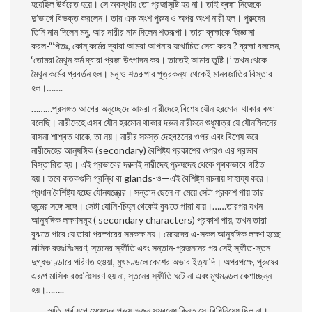
হয়েছিল উর্বরেত হয়ে। সে অবস্থায় তাে প্রজাসৃষ্টি হয় না। তাই ব্ৰহ্মা নিজেকে
দু’ভাগে বিভক্ত করলেন। তার এক অংশ পুরুষ ও অপর অংশ নারী হল। পুরুষের
তিনি নাম দিলেন মনু, আর নারীর নাম দিলেন শতরূপা। তারা ব্ৰহ্মাকে জিজ্ঞাসা
করল-“পিতঃ, কোন্ কর্মের দ্বারা আমরা আপনার যথােচিত সেবা করব ? ব্রহ্মা বললেন,
‘তােমরা মৈথুন কর্ম দ্বারা প্রজা উৎপাদন কর। তাতেই আমার তুষ্টি।’ তখন থেকে
মৈথুন কর্মের প্রবর্তন হল। মনু ও শতরূপার পুত্রকন্যা থেকেই মানবজাতির বিস্তার
হল।…….
………প্রসঙ্গত আগের অনুচ্ছেদে আমরা নারীদেহে বিশেষ যৌন হরমােন থাকার কথা
বলেছি। নারীদেহে এসব যৌন হরমােন থাকার দরুন নারীমনে শুধুমাত্র যে যৌনমিলনের
বাসনা শাশ্বত থাকে, তা নয়। নারীর সমস্ত দেহগঠনের ওপর এবং বিশেষ করে
নারীদেহের আনুষঙ্গিক (secondary) বৈশিষ্ট্য প্রকাশের ওপরও এর প্রভাব
বিস্তারিত হয়। এই প্রভাবের দরুনই নারীদেহ পুরুষদেহ থেকে পৃথকভাবে গঠিত
হয়। তবে কতকগুলি গ্রন্থি বা glands-ও—এই বৈশিষ্ট্য রচনায় সাহায্য করে।
প্রধান বৈশিষ্ট্য হচ্ছে যৌনযন্ত্রের। সন্তান ছেলে না মেয়ে সেটা প্রকাশ পায় তার
জন্মের সঙ্গে সঙ্গে। সেটা যােনি-চিহ্ন থেকেই বুঝতে পারা যায়।……তারপর যখন
আনুষঙ্গিক লক্ষণসমূহ ( secondary characters) প্রকাশ পায়, তখন তারা
বুঝতে পারে যে তারা পরস্পরের সমকক্ষ নয়। মেয়েদের এ-সকল আনুষঙ্গিক লক্ষণ হচ্ছে
মাসিক রজঃনিঃসরণ, স্তনের স্ফীতি এবং সন্তান-প্রজননের পর সেই স্ফীত-স্তন
দুগ্ধভাণ্ডারে পরিণত হওয়া, মুখমণ্ডলে কেশের অভাব ইত্যাদি। অপরপক্ষে, পুরুষের
এরূপ মাসিক রজঃনিঃসরণ হয় না, স্তনের স্ফীতি ঘটে না এবং মুখমণ্ডল কেশাচ্ছন্ন
হয়।……..
…….স্মৃতি-পূর্ব যুগে মেয়েদের পুরুষ-ভজন সম্বন্ধে কিন্তু সে-বিধিনিষেধ ছিল না।