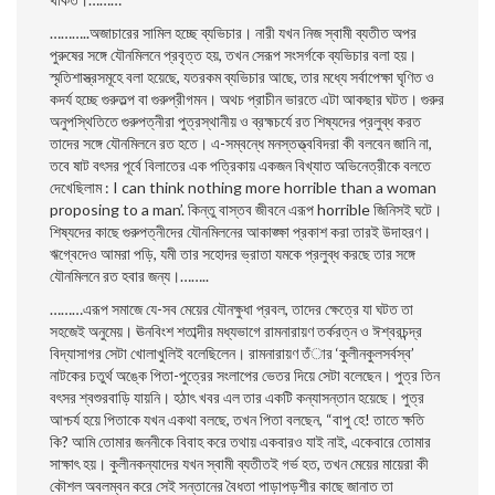
………..অজাচারের সামিল হচ্ছে ব্যভিচার। নারী যখন নিজ স্বামী ব্যতীত অপর
পুরুষের সঙ্গে যৌনমিলনে প্রবৃত্ত হয়, তখন সেরূপ সংসর্গকে ব্যভিচার বলা হয়।
স্মৃতিশাস্ত্রসমূহে বলা হয়েছে, যতরকম ব্যভিচার আছে, তার মধ্যে সর্বাপেক্ষা ঘৃণিত ও
কদর্য হচ্ছে গুরুতল্প বা গুরুপ্রীগমন। অথচ প্রাচীন ভারতে এটা আকছার ঘটত। গুরুর
অনুপস্থিতিতে গুরুপত্নীরা পুত্রস্থানীয় ও ব্রহ্মচর্যে রত শিষ্যদের প্রলুব্ধ করত
তাদের সঙ্গে যৌনমিলনে রত হতে। এ-সম্বন্ধে মনস্তত্ত্ববিদরা কী বলবেন জানি না,
তবে ষাট বৎসর পূর্বে বিলাতের এক পত্রিকায় একজন বিখ্যাত অভিনেত্রীকে বলতে
দেখেছিলাম : I can think nothing more horrible than a woman
proposing to a man’. কিন্তু বাস্তব জীবনে এরূপ horrible জিনিসই ঘটে।
শিষ্যদের কাছে গুরুপত্নীদের যৌনমিলনের আকাঙ্ক্ষা প্রকাশ করা তারই উদাহরণ।
ঋগ্বেদেও আমরা পড়ি, যমী তার সহােদর ভ্রাতা যমকে প্রলুব্ধ করছে তার সঙ্গে
যৌনমিলনে রত হবার জন্য।……..
………এরূপ সমাজে যে-সব মেয়ের যৌনক্ষুধা প্রবল, তাদের ক্ষেত্রে যা ঘটত তা
সহজেই অনুমেয়। ঊনবিংশ শতাব্দীর মধ্যভাগে রামনারায়ণ তর্করত্ন ও ঈশ্বরচন্দ্র
বিদ্যাসাগর সেটা খােলাখুলিই বলেছিলেন। রামনারায়ণ তঁার ‘কুলীনকুলসর্বস্ব’
নাটকের চতুর্থ অঙ্কে পিতা-পুত্রের সংলাপের ভেতর দিয়ে সেটা বলেছেন। পুত্র তিন
বৎসর শ্বশুরবাড়ি যায়নি। হঠাৎ খবর এল তার একটি কন্যাসন্তান হয়েছে। পুত্র
আশ্চর্য হয়ে পিতাকে যখন একথা বলছে, তখন পিতা বলছেন, “বাপু হে! তাতে ক্ষতি
কি? আমি তােমার জননীকে বিবাহ করে তথায় একবারও যাই নাই, একেবারে তােমার
সাক্ষাৎ হয়। কুলীনকন্যাদের যখন স্বামী ব্যতীতই গর্ভ হত, তখন মেয়ের মায়েরা কী
কৌশল অবলম্বন করে সেই সন্তানের বৈধতা পাড়াপড়শীর কাছে জানাত তা