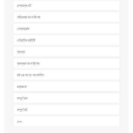
দুস্প্রাপ্য বই
পত্রিকার অংশ বিশেষ
পেপারব্যাক
পৌরাণিক কাহিনী
প্রবন্ধ
প্রবন্ধর অংশ বিশেষ
বই এর অংশ / সংক্ষেপিত
রম্যরচনা
সম্পুর্ণ গল্প
সম্পুর্ণ বই
১৮+