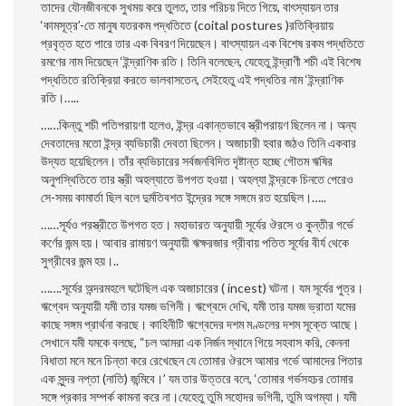
তাদের যৌনজীবনকে সুখময় করে তুলত, তার পরিচয় দিতে গিয়ে, বাৎস্যায়ন তার
‘কামসূত্র’-তে মানুষ যতরকম পদ্ধতিতে (coital postures )রতিক্রিয়ায়
প্রবৃত্ত হতে পারে তার এক বিবরণ দিয়েছেন। বাৎস্যায়ন এক বিশেষ রকম পদ্ধতিতে
রমণের নাম দিয়েছেন ‘ইন্দ্রাণিক রতি। তিনি বলেছেন, যেহেতু ইন্দ্রাণী শচী এই বিশেষ
পদ্ধতিতে রতিক্রিয়া করতে ভালবাসতেন, সেইহেতু এই পদ্ধতির নাম ‘ইন্দ্রাণিক
রতি।…..
……কিন্তু শচী পতিপরায়ণা হলেও, ইন্দ্র একান্তভাবে স্ত্রীপরায়ণ ছিলেন না। অন্য
দেবতাদের মতাে ইন্দ্র ব্যভিচারী দেবতা ছিলেন। অজাচারী হবার জঠও তিনি একবার
উদ্যত হয়েছিলেন। তাঁর ব্যভিচারের সর্বজনবিদিত দৃষ্টান্ত হচ্ছে গৌতম ঋষির
অনুপস্থিতিতে তার স্ত্রী অহল্যাতে উপগত হওয়া। অহল্যা ইন্দ্রকে চিনতে পেরেও
সে-সময় কামার্তা ছিল বলে দুর্মতিবশত ইন্দ্রের সঙ্গে সঙ্গমে রত হয়েছিল।…..
……সূর্যও পরস্ত্রীতে উপগত হত। মহাভারত অনুযায়ী সূর্যের ঔরসে ও কুন্তীর গর্ভে
কর্ণের জন্ম হয়। আবার রামায়ণ অনুযায়ী ঋক্ষরজার গ্রীবায় পতিত সূর্যের বীর্য থেকে
সুগ্রীবের জন্ম হয়।..
…….সূর্যের অন্দরমহলে ঘটেছিল এক অজাচারের ( incest) ঘটনা। যম সূর্যের পুত্র।
ঋগ্বেদ অনুযায়ী যমী তার যমজ ভগিনী। ঋগ্বেদে দেখি, যমী তার যমজ ভ্রাতা যমের
কাছে সঙ্গম প্রার্থনা করছে। কাহিনীটি ঋগ্বেদের দশম মণ্ডলের দশম সূক্তে আছে।
সেখানে যমী যমকে বলছে, “চল আমরা এক নির্জন স্থানে গিয়ে সহবাস করি, কেননা
বিধাতা মনে মনে চিন্তা করে রেখেছেন যে তােমার ঔরসে আমার গর্ভে আমাদের পিতার
এক সুন্দর নপ্তা (নাতি) জন্মিবে।’ যম তার উত্তরে বলে, ‘তােমার গর্ভসহচর তােমার
সঙ্গে প্রকার সম্পর্ক কামনা করে না।যেহেতু তুমি সহােদর ভগিনী, তুমি অগম্যা। যমী