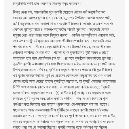
বিদ্যাসাগরমশাই তার ‘বহুবিবাহ নিবন্ধে বিবৃত করেছেন।
কিন্তু দেখা যায়, মহাভারতীয় যুগে কুমারী মেয়েদের যৌনসংসর্গ অনুমােদিত হত।
বােধহয় তার আগের যুগেও হ’ত। কেননা, ছান্দোগ্য উপনিষদে আমরা দেখতে পাই,
মহর্ষি সত্যকামের মাতা জবালা যৌবনে বহুচারিণী ছিলেন। মহাভারতে এরূপ সংসর্গের
একাধিক দৃষ্টান্ত আছে। পরাশর-সত্যবতীর কাহিনী সুবিদিত। সত্যবতী যৌবনে
যমুনায় খেয়া-পারাপারের কাজে নিযুক্ত থাকত। একদিন পরাশমুনি তার নৌকোয় উঠে,
তার অপরূপ সৌন্দর্যে মুগ্ধ হয়ে তার সঙ্গে যৌনমিলন প্রার্থনা করে। সত্যবতী তখন
পরাশরকে বলে—‘নৌকোর মধ্যে আমি কী ভাবে যৌনকর্মে রত হব, কেননা তীর হতে
লােকেরা আমাদের দেখতে পাবে। পরাশর তখন কুজঝটিকার সৃষ্টি করেন ও তারই
অন্তরালে তার সঙ্গে যৌনমিলনে রত হন। এর ফলে কৃষ্ণদ্বৈপায়ন ব্যাসের জন্ম হয়।
কুন্তীও কুমারী অবস্থায় সূর্যের সঙ্গে মিলনের ফলে কর্ণকে প্রসব করেন। মাধবী-গালব
উপাখ্যানেও আমরা দেখি যে, প্রতিবার সন্তান-প্রসবের পরও মাধবী কুমারী ছিল।
ওই যুগের সমাজে বিবাহের পূর্বে যে মেয়েদের যৌনসংসর্গ অনুমােদিত হত এবং এরূপ
যৌনসংসর্গের জন্য মেয়েরা তাদের কুমারীত্ব হারাত না, তা কুমারী মেয়েদের সন্তানদের
বিশিষ্ট আখ্যা থেকে বুঝতে পারা যায়। এ-সম্বন্ধে কৃষ্ণ কর্ণকে বলেছেন, “কুমারী
মেয়ের দু’রকম সন্তান হতে পারে—(১) কানীন ও (২) সহােঢ়। যে সন্তানকে কন্যা
বিবাহের পূর্বেই প্রসব করে, তাকে বলা হয় কানীন’। আর যে মেয়ে বিবাহের পূর্বে
গর্ভধারণ করে বিবাহের পরে সন্তান প্রসব করে, সে-সন্তানকে বলা হয় ‘সহােঢ়।
মহাভারতের অপর একজায়গায় ভীষ্ম যুধিষ্ঠিরকে বলছেন, কুমারী মেয়ের দু’রকমের
সন্তান হতে পারে। যে সন্তানকে সে বিবাহের পূর্বে প্রসব করে, তাকে বলা হয় কানীন,
আর যে সন্তানকে সে বিবাহের পরে প্রসব করে, তাকে বলা হয় অবােঢ়। এসব থেকে
বুঝতে পারা যায় যে, মহাভারতীয় যুগে কুমারী কন্যার পক্ষে গর্ভধারণ করা বিশেষ