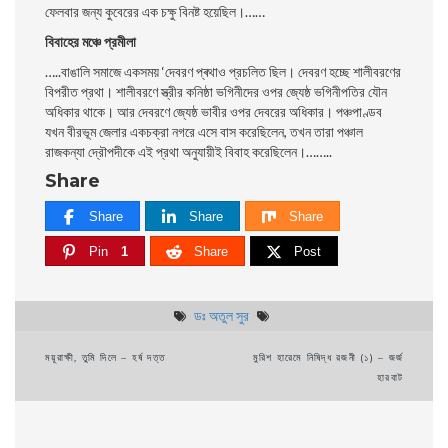
ফেলবার জন্য কুবেরের এক চক্ষু বিনষ্ট হয়েছিল।……
বিবাহের মঞ্চে প্রমীলা
…..বাঙালি সমাজে একসময় ‘দেবরণ প্ৰথাও প্রচলিত ছিল। দেবরণ হচ্ছে শালীবরণের
বিপরীত প্রথা। শালীবরণে স্ত্রীর কনিষ্ঠা ভগিনীদের ওপর জ্যেষ্ঠ ভগিনীপতির যৌন
অধিকার থাকে। আর দেবরণে জ্যেষ্ঠ ভাবীর ওপর দেবরের অধিকার। পঞ্চপাণ্ডব
যখন বীরভূম জেলার একচক্রা নগরে এসে বাস করেছিলেন, তখন তারা পঞ্চাল
রাজকন্যা দ্রৌপদীকে এই প্রথা অনুযায়ীই বিবাহ করেছিলেন।……..
Share
Share
Share
Share
Pin
1
Share
Post
ডঃ অতুল সুর
Post
ময়ূরাক্ষী, তুমি দিলে – হর্ষ দত্ত
মুরিশ হারেমে নিষিদ্ধ রজনী (১) – জর্জ
হারবাট
navigation