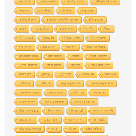
দেবতোষ দাশ
দেবব্রত সরকার
দেবারতি মুখােপাধ্যায়
দেবীপ্রসাদ চট্টোপাধ্যায়
দেবেশ রায়
দেশ পত্রিকা
দ্যনি দিদরো
নবকুমার বসু
নাতালিয়া গিনসবার্গ
না প্রেমিক না বিপ্লবী কাব্যগ্রন্থ
নাবিল মুহতাসিম
নারায়ণ
নারায়ণ চট্টরাজ
নারায়ণ সান্যাল
নিক কার্টার
নিগুরানন্দ
নিমাই ভট্টাচার্য
নির্মলেন্দু গুণ
নির্মাল্য দাশ গুপ্ত
নির্মাল্য সেনগুপ্ত
নিল গেইম্যান
নিয়াজ মোরশেদ
নীললােহিত
নীলাঞ্জন চট্টোপাধ্যায়
নৃসিংহপ্রসাদ ভাদুড়ী
ন্যান্সি ফ্রাইডে
পরশুরাম
পাওলাে কোয়েলহাে
পাওলাে কোয়েলহো
পাপিয়া ভট্টাচার্য
পার্থ দত্ত
পােজিও ব্রাচ্চিও লিনি
পিয়েরে লুইস
পূরবী বসু
পূর্ণেন্দু পত্রী
পৃথ্বীরাজ সেন
প্রচেত গুপ্ত
প্রতিভা বসু
প্রদীপ পাল
প্রফুল্ল কুমার পাত্র
প্রফেসর মকবুল হােসেন
প্রবােধকুমার সান্যাল
প্রবােধ সান্যাল
প্রবীর ঘােষ
প্রশান্ত মৃধা
প্রসাদ সেনগুপ্ত
প্রান্ত ঘোষ দস্তিদার
প্রাপ্তবয়স্কদের জন্য
প্রিতম মুখোপাধ্যায়
প্রিন্স আশরাফ
প্রিয়ব্রত নন্দী
প্ৰণয়কৃষ্ণ গোস্বামী
ফারজানা রাইসা
ফেরদৌস আলম
ফ্রানৎস কাফকা
বকুল চৌধুরী
বঙ্কিমচন্দ্র চট্টোপাধ্যায়
বাইবেল
বানী বসু
বার্নহার্ড শেলিঙ্ক