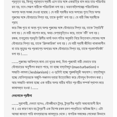
প্রবৃত্ত হয়, কিন্তু প্রাক্তন স্বামী এলে তার সঙ্গে একরাত্রি বাস করে তার পরিচর্যায়
রত হয়, তবে সেরূপ নারীকে পরিচারিকা বলা হয়। ভরতনাট্যশাস্ত্রে পরিচারিকার
অবশ্য অন্য সংজ্ঞা দেওয়া হয়েছে। যে নারী স্বামীর ভয়ে অপরের গৃহে গিয়ে অপর
পুরুষের সঙ্গে যৌনাচারে লিপ্ত হয়, তাকে কুলটা’ বলা হয়। যে নারী নিজ স্বামীকে
গ্রাহ
করে নিজ গৃহে বা অন্য গৃহে অপর পুরুষের সঙ্গে যৌনাচারে লিপ্ত হয়, তাকে ‘স্বৈরিণী’
বলা হয়। যে নারী নাচগান করে, অথচ বেশ্যাবৃত্তিও করে, তাকে ‘নটী’ বলা হয়।
রজক, তন্তুবায় প্রভৃতি শিল্পীর ভার্যা যখন পতির অনুমতি নিয়ে বিত্তবান লােকের সঙ্গে
যৌনাচারে লিপ্ত হয়, তাকে ‘শিল্পকারিকা’ বলা হয়। যে নারী স্বামী জীবিত থাকাকালীন
বা তার মৃত্যুর পর প্রকাশ্যে অপরের সঙ্গে যৌনাচারে লিপ্ত হয়, তাকে প্রকাশবিনষ্টা’
বলা হয়।……
……..পুরুষের আধিপত্য মানা তাে দূরের কথা, বিনা-পুরুষেই নারী যেভাবে তার
যৌনাচারের অনুশীলন করতে পারে, তা হচ্ছে হস্তমৈথুন (masturbation) ও
সমরতি-কামনা ( lesbianism)। এ-দুটোই হচ্ছে পুরুষবিমুখী অভ্যাস। হস্তমৈথুন
হচ্ছে যােনিগহ্বরকে অঙ্গুলি-সঞ্চালন দ্বারা উত্তেজিত করে যৌনসুখ উৎপাদন করা।
আর সমরতি-কামনা হচ্ছে এক নারীর অপর নারীর সহিত প্রণয়ীর সম্পর্ক স্থাপন করে
কামাসক্ত হওয়া।…….
দেবলােকে প্রমীলা
……..সুরাপায়ী, দেবতা হলেও, যৌনজীবনে ইন্দ্র, ইন্দ্রাণীর প্রতি অমনােযােগী ছিল
না। এর কারণ মনে হয় ইন্দ্রাণী এক বিশেষ রকম রমণ-পদ্ধতিতে অভিজ্ঞ ছিল। এটা
আমরা জানতে পারি বাৎস্যায়নের কামসূত্র থেকে। নাগরিক সমাজের লােকেরা কিভাবে