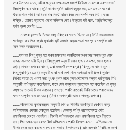
তার উত্তরে বলছে, যদিও মানুষের পক্ষে এরূপ সংসর্গ নিষিদ্ধ, দেবতারা এরূপ সংসর্গ
ইচ্ছাপূর্বক করে থাকে। তুমি আমার প্রতি অভিলাষযুক্ত হও, এস এখানে আমরা
উভয়ে শয়ন করি। আমি তােমার নিকট আমার নিজ দেহ সমর্পণ করে দিই। যমের
উক্তি : ‘তােমার ভ্রাতার এরূপ অভিলাষ নেই। উত্তরে যমী বলে, “তুমি নিতান্ত
দুর্বল পুরুষ দেখছি।…..
……..দেবগুরু বৃহস্পতি নিজেও সাধু চরিত্রের দেবতা ছিলেন না। তিনি কামলালসায়
অভিভূত হয়ে নিজ জ্যেষ্ঠ ভ্রাতার স্ত্রী মমতার অন্তঃসত্ত্বা অবস্থায় বলপূর্বক তার
সঙ্গে সঙ্গম করেছিলেন।..
……দ্বাপরে বিষ্ণু কৃষ্ণ হয়ে যখন জন্মগ্রহণ করেছিলেন তখন তার অন্তঃপুরে যােব
হাজার একশত স্ত্রী ছিল। ( বিষ্ণুপুরাণ অনুযায়ী যােল হাজার একশত, যােল হাজার
নয়)। সাধারণ লােকের ধারণা, এরা সকলেই গােপকন্যা। কিন্তু সে-ধারণা ভুল।
বিষ্ণুপুরাণ (৫১১১১৪) অনুযায়ী তারা নানা দেশ থেকে অপহৃতা নারী ছিল। পুরাণে
লিখিত আছে যে, একই সময় পৃথক পৃথক ভাবে কৃষ্ণ সেইসকল কন্যার ধর্মানুসারে বিধি
অনুযায়ী পাণিগ্রহণ করেছিলেন, যাতে সেই কন্যাগণ প্রত্যেকে মনে করেছিল যে কৃষ্ণ
শুধুমাত্র তাকেই বিবাহ করলেন। তাছাড়া, প্রতি রাত্রেই তিনি তাদের প্রত্যেকের
ঘরে গমনপূর্বক বাস করতেন। (নিশা চ জগৎস্রষ্টা তাসাং গেহেযু কেশবঃ)।…..
…….কালিদাসের কুমারসম্ভব’ অনুযায়ী শিব ও শিবানীর রমণক্রিয়া দেখবার জন্য
অগ্নিদেবের একবার কৌতূহল হয়েছিল। সেজন্য অগ্নি পারাবতাকারে সেই
রমণক্রিয়া দেখতে এসেছিল। শিবানী অগ্নিদেবকে দেখে রমণক্রিয়া হতে নিবৃত্ত
হন। শিব তখন ক্রোধবশত বীর্য অগ্নিদেবের প্রতি নিক্ষেপ করেন। অগ্নিদেব সে-
বীর্যের তেজ সহ্য করতে না পেরে তা গঙ্গায় বিসর্জন দেয়। আর একবার শিবানীকে দেখে