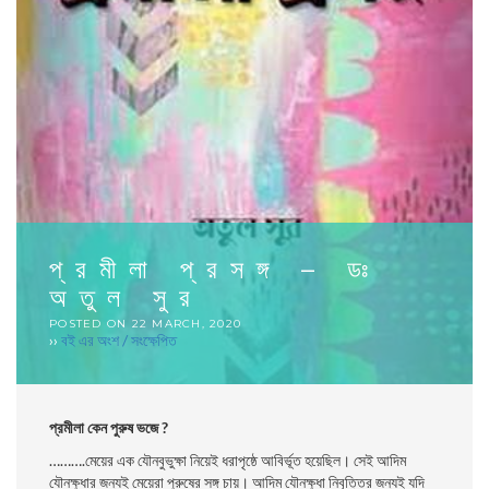
প্রমীলা প্রসঙ্গ – ডঃ
অতুল সুর
POSTED ON
22 MARCH, 2020
››
বই এর অংশ / সংক্ষেপিত
প্রমীলা কেন পুরুষ ভজে ?
……….মেয়ের এক যৌনবুভুক্ষা নিয়েই ধরাপৃষ্ঠে আবির্ভূত হয়েছিল। সেই আদিম
যৌনক্ষুধার জন্যই মেয়েরা পুরুষের সঙ্গ চায়। আদিম যৌনক্ষুধা নিবৃত্তির জন্যই যদি