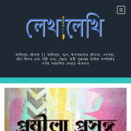
Skip
to
content
সাহিত্যে যৌনতা || সাহিত্যে, গল্প, উপন্যাসের যৌনতা, নগ্নতা,
যৌন মিলন এবং নারী দেহ, প্রেম, নারী পুরুষের দৈহিক সম্পার্কের
বর্ণনা সম্বলিত লেখার সংকলন