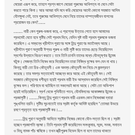
মেয়েরা এরূপ করে, তাহলে প্রশ্ন জাগে মেয়েরা পুরুষের আধিপত্য না মেনে সেটা
করতে পারে কিনা। আর আমরা যদি মনে করি মেয়েদের আদৌ কোনো সহজাত আদিম
যৌনক্ষুধা নেই, তবে পুরুষের আধিপত্য মেনে নিয়ে তাদের দাম্পত্যজীবন যাপনের
প্রয়ােজন হয় কেন?…….
……… নারী কেন পুরুষ-ভজনা করে, এ প্রশ্নের উত্তর পেতে হলে আমাদের
প্রথমেই যেতে হবে সৃষ্টির সেই প্রথম দিনে, যেদিন সৃষ্ট নারী প্রথম পুরুষকে ভজনা
করেছিল। এ সম্বন্ধে খ্রীস্টান পুরাণের সঙ্গে হিন্দু পুরাণের মতানৈক্য আছে।
খ্রীস্টান পুরাণ অনুযায়ী ঈশ্বর পুরুষ ও নারী সৃষ্টি করে তাদের ছেড়ে দিয়েছিলেন
স্বর্গের উদ্যানে বিচরণ করতে। তবে তিনি চাননি তাদের মধ্যে যৌনতৃষ্ণার উন্মেষ
ঘটুক। সেজন্য তিনি নিষেধ করে দিয়েছিলেন তারা নিষিদ্ধ বৃক্ষের ফল যেন না খায়।
কিন্তু নারী তাে চির-কৌতূহলী। এক অদম্য কৌতূহলী মন নিয়ে সে জন্মগ্রহণ
করেছে। তার সমগ্র সত্তাকেই আচ্ছন্ন করে আছে এই কৌতূহলী মন। সেই
সহজাত কৌতূহলের বশীভূত হয়েই প্রথম নারী ইভ আস্বাদন করেছিল সেই নিষিদ্ধ
বৃক্ষের ফল। পরিণামে যা ঘটেছিল তা সকলেরই জানা আছে। সেটা তাে অভিশাপ
হয়েই দাড়িয়েছিল। স্বর্গ থেকে পৃথিবীতে পতন, যৌনমিলনের আকাঙ্ক্ষার উন্মেষ ও
প্রজাসৃষ্টি। ………কিন্তু হিন্দু পুরাণে প্রথম নারী এরকম কোন নিষেধাজ্ঞা দ্বারা
শৃঙ্খলিত হয়নি। সৃষ্টির সূচনাতেই তার স্রষ্টা কর্তৃক আদিষ্ট হয়েছিল “তােমরা উভয়ে
রমণে প্রবৃত্ত হয়ে প্রজাসৃষ্টি কর।….
………হিন্দু পুরাণ অনুযায়ী আদিতে স্রষ্টার নিজের কোনাে যৌন-সত্তা ছিল না। স্রষ্টা
হচ্ছেন প্রজাপতি ব্রহ্মা। তিনি প্রথম সৃষ্টি করেছিলেন সনৎকুমার, সনন্দ, সনক, সনাতন
ও বিভু নামক পাঁচ ঋষিকে। তখন স্ত্রীপুরুষ বিভেদ ছিল না বলে তাদের থাকতে