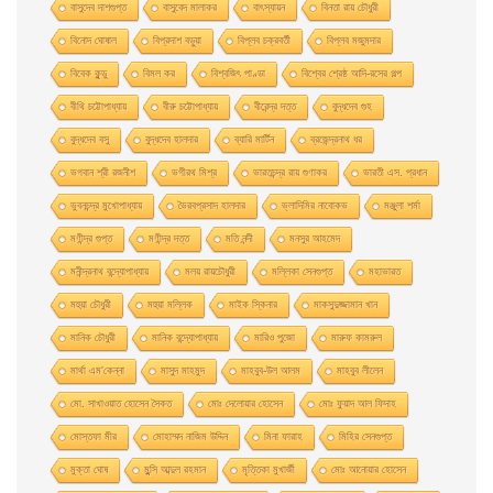
বাসুদেব দাশগুপ্ত
বাসুবেদ মালাকর
বাৎস্যায়ন
বিনতা রায় চৌধুরী
বিনোদ ঘোষাল
বিপ্রদাশ বড়ুয়া
বিপ্লব চক্রবর্তী
বিপ্লব মজুমদার
বিবেক কুন্ডু
বিমল কর
বিশ্বজিৎ পাণ্ডা
বিশ্বের শ্রেষ্ঠ আদি-রসের গল্প
বীথি চট্টোপাধ্যায়
বীরু চট্টোপাধ্যায়
বীরেন্দ্র দত্ত
বুদ্ধদেব গুহ
বুদ্ধদেব বসু
বুদ্ধদেব হালদার
ব্যারি মার্টিন
ব্রজেন্দ্রনাথ ধর
ভগবান শ্রী রজনীশ
ভগীরথ মিশ্র
ভারতচন্দ্র রায় গুণাকর
ভারতী এস. প্রধান
ভুবনচন্দ্র মুখোপাধ্যায়
ভৈরবপ্রসাদ হালদার
ভ্লাদিমির নাবোকভ
মঞ্জুলা শর্মা
মণীন্দ্র গুপ্ত
মণীন্দ্র দত্ত
মতি নন্দী
মনসুর আহমেদ
মনীন্দ্রনাথ বন্দ্যোপাধ্যায়
মলয় রায়চৌধুরী
মল্লিকা সেনগুপ্ত
মহাভারত
মহুয়া চৌধুরী
মহুয়া মল্লিক
মাইক স্কিনার
মাকসুদুজ্জামান খান
মানিক চৌধুরী
মানিক বন্দ্যোপাধ্যায়
মারিও পুজো
মারুফ কামরুল
মার্থা এম'কেন্না
মাসুদ মাহমুদ
মাহবুব-উল আলম
মাহবুব লীলেন
মাে. সাখাওয়াত হােসেন সৈকত
মােঃ দেলােয়ার হােসেন
মােঃ ফুয়াদ আল ফিদাহ
মােস্তফা মীর
মােহাম্মদ নাজিম উদ্দিন
মিনা ফারাহ
মিহির সেনগুপ্ত
মুক্তা ঘোষ
মুন্সি আব্দুল রহমান
মৃত্তিকা মুখার্জী
মোঃ আনোয়ার হোসেন