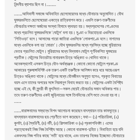
নিন্দনীয় ব্যাপার ছিল না।………
……..আদিবাসী সমাজে অবিবাহিত ছেলেমেয়েদের মধ্যে যৌনাচার অনুমােদিত। যৌথ
ঘুমঘরগুলিতে ছেলেমেয়েরা একত্রে রাত্রিযাপন করে। এগুলি তরুণ-তরুণীদের
যৌনচর্চায় দক্ষতা অর্জনের সংস্থা হিসাবে ব্যবহৃত হয়। মধ্যপ্রদেশের গােণ্ডদের
মধ্যে প্রচলিত ঘুমঘরগুলিকে ‘ঘােটুল’ বলা হয়। মুণ্ডা ও বিরহােড়রা এগুলিকে
‘গিতিওড়া’ বলে। আসামের গারাে জাতিরা এগুলিকে ‘লােকপাণ্ডে বলে। নাগাদের
মধ্যে এগুলিকে বলা হয় ‘মােরাং’। যৌথ ঘুমঘরগুলির মধ্যে প্রসিদ্ধ হচ্ছে মুরিয়াদের
ভেতর প্রচলিত ঘােটুল। মুরিয়াদের মধ্যে বিদ্যমান ঘােটুল পূর্ণবিকশিত ঘুমঘরের
প্রতীক। ঘেটুলের ভিতরটায় নানারকম চিত্র অঙ্কিত ও খােদিত থাকে।
অনেকস্থলেই এসকল চিত্র যৌন-অর্থব্যঞ্জক। কোনাে কোনাে ঘােটুলে প্রকাণ্ড
আকারের পুরুষাঙ্গবিশিষ্ট এক তরুণ একটি তরুণীকে আলিঙ্গন করে ধরে আছেএরূপ
চিত্রও অঙ্কিত থাকে। ঘােটুলের মধ্যে যৌনজীবন অনুসৃত হলেও, প্রকৃত বিবাহের
বয়স এলে তাদের অপরের সঙ্গে নিয়মানুগ বিবাহ করতে হয়। ঘােটুলের একটা বৈশিষ্ট্য
হচ্ছে এই যে, কী সুন্দরী কী কুৎসিতা—সকল মেয়েই যৌনচর্চায় সমান অধিকার পায়।
তবে তরুণ-তরুণীদের একই জুড়িদারের সঙ্গে তিনদিনের বেশি শুতে দেওয়া হয় না।
…….
…….বারাঙ্গনাদের সম্বন্ধে বিশদ আলােচনা করেছেন বাৎস্যায়ন তার কামসূত্রে।
বাৎস্যায়ন বারাঙ্গনাদের ছয় শ্রেণীতে ভাগ করেছেন ; যথা— (১) পরিচারিকা, (২)
কুলটা, (৩) স্বৈরিণী, (৪) নটী, (৫) শিল্পকারিকা ও (৬) প্রকাশবিনষ্টা। এদের
প্রত্যেকেরই নিজ নিজ বৈশিষ্ট্য আছে। কোনাে বারাঙ্গনা-দুহিত। বিবাহিতা হয়ে যদি
একবৎসর নিজ পতির কাছে ‘সতী’ হয়ে থাকে, এবং তারপর নিজের ইচ্ছেমত যৌনাচারে