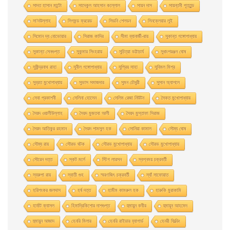
সাদত হাসান মান্টো
সাদেকুল আহসান কল্লোল
সায়ন দাস
সায়ন্তনী পূততুন্ড
সা’দউল্লাহ
সিগমন্ড ফ্রয়েড
সিডনি শেলডন
সিনক্লেয়ার লুই
সিমোন দ্য বোভোয়ার
সিরাজ কাদির
সীমা ব্যানার্জী-রায়
সুকান্ত গঙ্গোপাধ্যায়
সুকান্ত সেনগুপ্ত
সুকুমার সিংহরায়
সুচিত্রা ভট্টাচার্য
সুধাংশরঞ্জন ঘোষ
সুধীন্দ্রনাথ রাহা
সুনীল গঙ্গোপাধ্যায়
সুপ্রিয় সাহা
সুবিমল মিশ্র
সুব্রত মুখোপাধ্যায়
সুভাস সমাজদার
সুমন চৌধুরী
সুসান অ্যাশলে
সেবা প্রকাশনী
সেলিনা হােসেন
সেলিম রেজা নিউটন
সৈকত মুখোপাধ্যায়
সৈয়দ ওয়ালীউল্লাহ
সৈয়দ মুজতবা আলী
সৈয়দ মুস্তাফা সিরাজ
সৈয়দ আতিকুর রহমান
সৈয়দ শামসুল হক
সোনিয়া কামাল
সৌম্য ঘােষ
সৌম্য রায়
সৌরভ ঘটক
সৌরভ মুখােপাধ্যায়
সৌরভ মুখোপাধ্যায়
সৌরেন দত্ত
স্কট মর্লে
স্টিগ লারসন
স্বপ্নময় চক্রবর্তী
স্বরুপা রায়
স্বাতী গুহ
স্মরণজিৎ চক্রবর্তী
স্যাঁ সাফোয়াত
হরিশংকর জলদাস
হর্ষ দত্ত
হামীম কামরুল হক
হারুকি মুরাকামি
হার্বাট ক্যাসল
হিমাদ্রিকিশাের দাশগুপ্ত
হুমায়ুন কবীর
হুমায়ূন আহমেদ
হুমায়ুন আজাদ
হেনরি মিলার
হেনরি রাইডার হ্যাগার্ড
হেনরী ফিল্ডিং