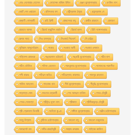
মোঃ দেলোয়ার হােসেন
মোহাম্মদ নাজিম উদ্দিন
রঞ্জন বন্দ্যোপাধ্যায়
রণজিৎ দাশ
রবার্ট পেন ওয়ারেন
রবিশংকর বল
রবীন্দ্রনাথ ঠাকুর
রমেন্দ্রনাথ দে
রম্যাণী গোস্বামী
রাই শিল্পী
রাজশেখর বসু
রাজীব রায়হান
রামায়ণ
রায়হান আলম
রিচার্ড ফ্রান্সিস বারটন
রিচার্ড হুগস
রিনি গঙ্গোপাধ্যায়
রূপক সাহা
লিও তলস্তয়
লিওনার্ড স্মিথের্স
লি চাইল্ড
লুসিয়াস আপুলেইয়াস
শংকর
শওকত আলী
শওকত ওসমান
শক্তিপদ রাজগুরু
শঙ্করলাল ভট্টাচার্য
শঙ্করী মুখােপাধ্যায়
শচীন দাশ
শচীন ভৌমিক
শফিক রেহমান
শরৎকুমার মুখোপাধ্যায়
শলোমনের পরমগীত
শশী থারুর
শহীদুল জহির
শহীদুল্লাহ কায়সার
শামসুর রাহমান
শামিম আহমেদ
শাহবাজ খান
শীর্ষ বন্দ্যোপাধ্যায়
শীর্ষেন্দু মুখোপাধ্যায়
শুদ্ধসত্ব ঘোষ
শুভদেব চক্রবর্তী
শেখ আবদুল হাকিম
শেখর চৌধুরী
শেখর সেনগুপ্ত
শ্রীইন্দু ভূষণ দাস
শ্রীজাত
শ্রীনীরদচন্দ্র চৌধুরী
শ্রী প্রেমদাস ভিখারী
সংহিতা কুণ্ড
সঙ্গীতা বন্দ্যোপাধ্যায়
সঞ্জীব চট্টোপাধ্যায়
সন্তু বিশ্বাস
সন্দীপন চট্টোপাধ্যায়
সমরেশ বসু
সমরেশ মজুমদার
সমারসেট মম
সমীর রায়চৌধুরী
সম্বাদ রসরাজ
সাইয়েদ জামিল