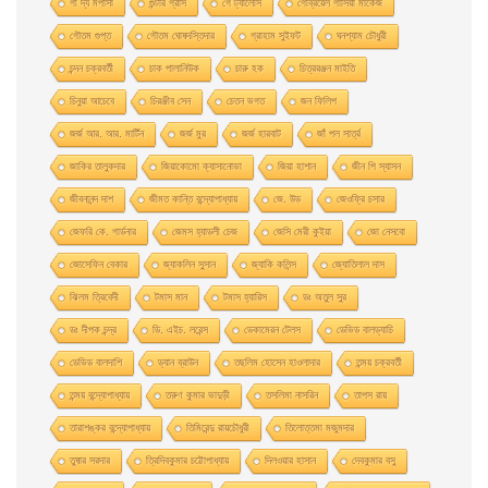
গী দ্য মপাসাঁ
গুন্টার গ্রাস
গে ট্যালেসি
গেব্রিয়েল গার্সিয়া মার্কেজ
গৌতম গুপ্ত
গৌতম ঘোষদস্তিদার
গ্রাহাম সুইফট
ঘনশ্যাম চৌধুরী
চন্দন চক্রবর্তী
চাক পালানিউক
চারু হক
চিত্ররঞ্জন মাইতি
চিনুয়া আচেবে
চিরঞ্জীব সেন
চেতন ভগত
জন ফিলিপ
জর্জ আর. আর. মার্টিন
জর্জ মুর
জর্জ হারবাট
জাঁ পল সার্ত্র
জাকির তালুকদার
জিয়াকোমাে ক্যাসানােভা
জিয়া হাশান
জীন পি স্যাসন
জীবনানন্দ দাশ
জীমত কান্তি বন্দ্যোপাধ্যায়
জে. উড
জেওফ্রি চসার
জেফরি কে. গার্ডনার
জেমস হ্যাডলী চেজ
জেসি মেরী কুইয়া
জো নেসবো
জোসেফিন বেকার
জ্যাকলিন সুসান
জ্যাকি কলিন্স
জ্যোতিলাল দাস
ঝিলম ত্রিবেদী
টমাস মান
টমাস হ্যারিস
ডঃ অতুল সুর
ডঃ দীপক চন্দ্র
ডি. এইচ. লরেন্স
ডেকামেরন টেলস
ডেভিড বালড্যাচি
ডেভিড বালদাশি
ড্যান ব্রাউন
তছলিম হোসেন হাওলাদার
তন্ময় চক্রবর্তী
তন্ময় বন্দ্যোপাধ্যায়
তরুণ কুমার ভাদুড়ী
তসলিমা নাসরিন
তাপস রায়
তারাশঙ্কর বন্দ্যোপাধ্যায়
তিমিরেন্দু রায়চৌধুরী
তিলোত্তমা মজুমদার
তুষার সরদার
ত্রিদিবকুমার চট্টোপাধ্যায়
দিলওয়ার হাসান
দেবকুমার বসু