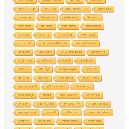
আর্নেষ্ট হেমিংওয়ে
আলবার্তো মােরাভিয়া
আল মাহমুদ
আলিফ লায়লা
আশরাফ উল ময়েজ
আহমদ ছফা
আহমাদ মোস্তফা কামাল
আহমেদ ফারুক
আহমেদ শফিক
ইনাম আহম্মেদ
ইন্দ্রনীল সান্যাল
ইভন নাভারাে
ইমরান মাহমুদ
ইয়ান ফ্লেমিং
ইহারা সেইকাকু
উজ্জ্বলকুমার দাস
উত্তম ঘােষ
উত্তম দত্ত
উল্লাস মল্লিক
উৎপল ভট্টাচার্য
এ. এস. বায়াট
এ.বি.এম কামালউদ্দিন শামীম
এফ. স্কট. ফিটজিরাল্ড
এমিল জোলা
এমিলি বারলো
এস এম মাসুদ রানা রবি
এহসান উল হক
ওয়াসি আহমেদ
ওয়াহিদ রেজা
ওয়েস্টার্ন
কঙ্কাবতী দত্ত
কবিতা সিংহ
কবীর চৌধুরী
কমলকুমার মজুমদার
কমলেশ রায়
কমলেশ রায়
কলিকৌতুক
কল্যাণ মজুমদার
কল্লোল সেনগুপ্ত
কাওয়াবাতা ইয়াসুমারী
কাজী এহসান উল্লাহ
কাজী জহুরুল হক
কাবেরী রায়চৌধুরী
কালিদাস
কিরণ শঙ্কর মৈত্র
কিশোরী শাস্ত্রী
কুণাল ঘোষ
কৃষ্ণকলি চক্রবর্তী
কৃষ্ণদ্বৈপায়ন ব্যাস
কৃষ্ণেন্দু মুখােপাধ্যায়
কৃষ্ণেন্দু মুখোপাধ্যায়
কেন ফলেট
কৌশিক জামান
ক্যারল ব্রাউন জেইনওয়ে
খুশবন্ত সিং
গাই এন. স্মিথ
গিয়ােভানি বােকাসিও
গিলিয়ান ফ্লিন