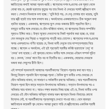
জ্ঞাতিত্বের কথাই আমরা প্রথম ধরছি। ঋগ্বেদের দশম মণ্ডলের এক সূক্ত থেকে
বােঝা যায় যে, জ্যেষ্ঠ ভ্রাতার মৃত্যুর পর তার বিধবা ঐ দেবরের সঙ্গেই স্ত্রীরূপে বাস
করত। সেখানে বিধবাকে বলা হচ্ছে : ‘তুমি উঠে পড়, যে দেবৃ তােমার হাত ধরেছে, তুমি
তার স্ত্রী হয়েই তার সঙ্গে বসবাস কর। অথর্ববেদের একজায়গাতেও ঠিক অনুরূপ কথা
ধ্বনিত হয়েছে। এককথায়, ঋগ্বেদের যুগে দেবর-ভজনার রীতি প্রচলিত ছিল।
বস্তুত ভাবীর সঙ্গে দেবরের যে যৌন-ঘনিষ্ঠতা থাকত, তা ঋগ্বেদের বিবাহ-সম্পর্কিত
সূক্তও ইঙ্গিত করে। উক্ত সূক্তে দেবতাগণের নিকট প্রার্থনা করা হচ্ছে যে, তারা
যেন নববধূকে দের প্রিয়া ও অনুরাগের পাত্রী করে তােলেন। ঋগ্বেদের দশম মণ্ডলের
অপর একস্থানেও বর্ণিত হয়েছে যে, বিধবা ভাবী দেবৃকে তার দাম্পত্যশয্যায় নিয়ে
যাচ্ছে। ঋগ্বেদ ও অথর্ববেদ, এই দুই গ্রন্থেই স্বামীর কনিষ্ঠ ভ্রাতাকে ‘দেবৃ’ বা
‘দেবর’ বলা হয়েছে। এই শব্দদ্বয় থেকেও ভাবীর সঙ্গে দেবরের এইরূপ সম্পর্ক সূচিত
হয়। কেননা, ‘দেবর’ মানে দ্বি-বর বা দ্বিতীয় বর। এককথায়, মেয়েদের দেবরকে
ভজনা করা সেযুগের রীতি ছিল।
এই সম্পর্কে স্বভাবতই আমাদের পরবর্তীকালের ‘নিয়ােগ-প্রথার কথা মনে পড়ে।
কিন্তু নিয়ােগ-প্রথাটা ছিল স্বতন্ত্র প্রথা। বৈদিক যুগে ভাবীর ওপর দেবরের যে
যৌন-অধিকার থাকত, তা সাধারণ ও সর্বকালীন রমণের অধিকার। আর পরবর্তীকালের
নিয়ােগ-প্রথা ছিল মাত্র সন্তান-উৎপাদনের অধিকার। সন্তান-উৎপাদনের পর এ
অধিকার আর থাকত না। আরও লক্ষ্য করবার বিষয় হচ্ছে এই যে, বিধবা ভাবীর ওপর
দেবরের এই যৌন অধিকার অবিকৃত থাকার দরুন ঋগ্বেদে বিধবা-বিবাহের কোনো
উল্লেখ নেই, যা পরবর্তীকালের গ্রন্থসমূহে দেখতে পাওয়া যায়। বেদে ব্যবহৃত
জ্ঞাতিবাচক কয়েকটি শব্দ থেকেও আমরা বুঝতে পারি যে স্ত্রীলােকের একাধিক স্বামী
থাকত।………