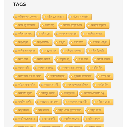
TAGS
অচিন্ত্যকুমার সেনগুপ্ত
অতীন বন্দ্যোপাধ্যায়
অদ্বৈত মল্লবর্মণ
অনরে দ্য বালজ্যাক
অনিতা বসু
অনির্বাণ বন্দ্যোপাধ্যায়
অনিলেন্দু চক্রবর্তী
অনীশ দাস অপু
অনীশ দেব
অনুপম মুখোপাধ্যায়
অপরাজিতা সরকার
অপু চৌধুরী
অপু রােজারিও
অবধূত
অবনী সাহা
অভিজিৎ চৌধুরী
অভীক মুখোপাধ্যায়
অমরেন্দ্র দাস
অমিতাভ দাশগুপ্ত
অমীশ ত্রিপাঠি
অমৃত সাহা
অরবিন্দ আডিগা
অরিন্দম বসু
অর্ণব সাহা
অর্পিতা সরকার
অলোক বারী
অশােক দাশগুপ্ত
অশোককুমার সেনগুপ্ত
অ্যানীস নীন
অ্যাম্পায়ার অব দ্য মােঘল
অ্যালিস সিবােন্ড
অ্যালেক্স রাদারফোর্ড
আঁদ্রে জিদ
আইয়ুব আল আমিন
আখতার-উন-নবী
আখতারুজ্জামান ইলিয়াস
আনাইস নিন
আনাতােল ফ্রাঁস
আনিছুর রহমান
আনিসুল হক
আনোয়ার হোসেইন মঞ্জু
আন্দালিব রাশদী
আবদুল মান্নান সৈয়দ
আবদুল্লাহ আবু সায়ীদ
আবিদ আনোয়ার
আবু আযহার
আবু কায়সার
আবুল খায়ের মুসলেহউদ্দিন
আবুল বাশার
আরতি গঙ্গোপাধ্যায়
আরব্য রজনী
আরভিং ওয়ালেস
আরিফ নজরুল