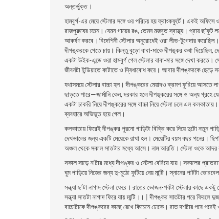
অন্তর্ভুক্ত।
হামবুর্গ-এর মেয়ে স্টেলার সঙ্গে ওর পরিচয় হয় ফ্রাংকফুর্টে। একই অফিস
রাজপুরুষের মতন। যেমন গায়ের রঙ, তেমন মজবুত স্বাস্থ্য। প্রায় ছ’ফুট
আকর্ষণ করবে। বিদেশিনী স্টেলার অনুরােধেই ওরা লীভ-টুগেদার করেছিল। |
দীপঙ্করকে পেতে চায়। কিন্তু বুড়াে বাবা-মাকে দীপঙ্কর কথা দিয়েছিল,
একটা উইক-এন্ডে ওরা হামবুর্গ গেল স্টেলার বাবা-মার সঙ্গে দেখা করতে। স্ট
জীবনটা ইন্ডিয়াতে কাটাতে ও দ্বিধাবােধ করে। আবার দীপঙ্করকে ছেড়ে সন
যথাসময়ে স্টেলার বাচ্চা হল। দীপঙ্করের মেয়াদও ক্রমশ ফুরিয়ে আসত
ছাড়তে পারে—জার্মানি কেন, দরকার হলে দীপঙ্করের সঙ্গে ও অন্য গ্রহে যে
একটা চাকরি নিয়ে দীপঙ্করের সঙ্গে বাচ্চা নিয়ে স্টেলা চলে এল কলকাতায়।
ব্যবহারে অভিভূত হয়ে গেল।
কলকাতায় ফিরেই দীপঙ্কর পুরনাে গাড়িটা বিক্রি করে দিয়ে দুটো নতুন গা
দেখভালের জন্য একটি মেয়েকে রাখা হল। মেয়েটির বয়স বছর পনের। ছিপছিপ
অঞ্চল থেকে সকাল সাতটার মধ্যে আসে। নাম আরতি। স্টেলা ওকে আদর করে
সকাল সাড়ে ন’টার মধ্যে দীপঙ্কর ও স্টেলা বেরিয়ে যায়। সকালের প্রাতরাশ
ঘুম পাড়িয়ে নিজের জন্য দু-মুঠো ফুটিয়ে নেয় মান্টি। স্নানের পাটটা ভাে
সন্ধ্যা ছ’টা নাগাদ স্টেলা ফেরে। রাতের ভােজন-পর্বটা স্টেলার কাছে একটু 
সন্ধ্যা সাতটা নাগাদ ফিরে যায় মান্টি।। | দীপঙ্কর সাতটার পরে ফিরলে দু
বাচ্চাটাকে দীপঙ্করের কাছে রেখে কিচেনে ঢােকে। রাত দশটার পরে পরেই ও