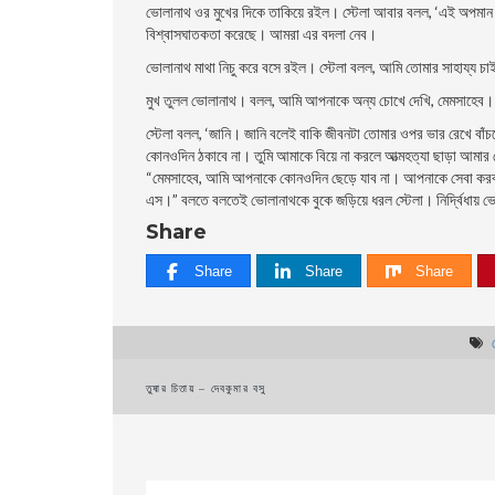
ভােলানাথ ওর মুখের দিকে তাকিয়ে রইল। স্টেলা আবার বলল, ‘এই অপমান সহ
বিশ্বাসঘাতকতা করেছে। আমরা এর বদলা নেব।
ভােলানাথ মাথা নিচু করে বসে রইল। স্টেলা বলল, আমি তােমার সাহায্য 
মুখ তুলল ভােলানাথ। বলল, আমি আপনাকে অন্য চোখে দেখি, মেমসাহে
স্টেলা বলল, ‘জানি। জানি বলেই বাকি জীবনটা তােমার ওপর ভার রেখে বা
কোনওদিন ঠকাবে না। তুমি আমাকে বিয়ে না করলে আত্মহত্যা ছাড়া আমার 
“মেমসাহেব, আমি আপনাকে কোনওদিন ছেড়ে যাব না। আপনাকে সেবা করব। কি
এস।” বলতে বলতেই ভােলানাথকে বুকে জড়িয়ে ধরল স্টেলা। নির্দ্বিধায়
Share
Share
Share
Share
Post
তুষার চিতায় – দেবকুমার বসু
navigation