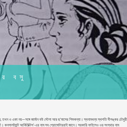
ার বসু
, তখন ও একা নয়—সঙ্গে জার্মান বউ স্টেলা আর ছ’মাসের শিশুকন্যা। স্বনামধন্য স্থপতি দীপঙ্কর চৌধুরী
ী। কনসালট্যান্ট আর্কিটেক্টস’-এর নাম সব প্রােমােটাররাই জানে। সরকারি ফাইলেও ওর সংস্থার নাম