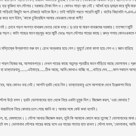
ভ্র কুঞ্চিত হল স্টেলার। দরজায় টোকা দিল ও। কোনও সাড়া-শব্দ নেই। অধৈর্য হয়ে দুমদুম করে ঘুষি মার
। ওই শাড়িরই কিছুটা অংশ চৌকাঠে আটকে ছিল। তাই শাড়িটা পরতে পারেনি মান্টি। খাটের বিছানাটা লণ্ডভণ
কার করে বলে উঠল, ‘কাকে ঢুকিয়েছিস আমার বেডরুমে নােংরা মাগী!
েই। চোখে পড়ল সংলগ্ন বাথরুম ভেতর থেকে বন্ধ। দু-চার ঘা মারল বাথরুমের দরজায়। ততক্ষণে মান্টি
রে পড়ল। কাটা গাছের মতন হুড়মুড় করে মান্টি ভেঙে পড়ল স্টেলার পায়ের কাছে। রুদ্ধ গলায় কোনওরকমে
র মস্তিষ্কে উল্কাপাত শুরু হল। চোখ অন্ধকার হয়ে গেল। মুহূর্তে বােবা কালা হয়ে গেল ও। জ্ঞান হারিয়ে
তে পারল নিজের ঘর, আসবাবপত্র। দেখল পায়ের কাছে অতন্দ্র প্রহরীর মতন দাঁড়িয়ে আছে ভােলানাথ। দ্র
েলা—হা ডাক্তারবাবু……..এইমাত্র……ঠিক আছে, আমি কোথাও যাচ্ছি না….খাইয়ে দেব……কাল সকালে আস
হেব, আর কোনও ভয় নেই। আপনি দুধটা খেয়ে নিন। ডাক্তারবাবু এসে আপনাকে দেখে ইঞ্জেকশন দিয়ে
ে স্টেলা উঠে বসল। দুধটা ভােলানাথের হাত থেকে নিয়ে একটা চুমুক দিল। জিজ্ঞেস করল, ‘ওরা কোথায় ?
 বাচ্চাটাকে নিয়ে কোথায় চলে গেছে জানি না। আমার সঙ্গে কেউ কথা বলেনি।
 দিল, হা, মেমসাহেব।। স্টেলা আবার জিজ্ঞেস করল, তুমি কি আমাকে কোলে করে তুলেছ ? ভােলানাথের মাথা হ
ে বস। ভােলানাথ স্টেলার পায়ের কাছে বসে ওর পায়ের পাতায় হাত রাখল। স্টেলা বলল, ‘ভােলানাথ, আমি