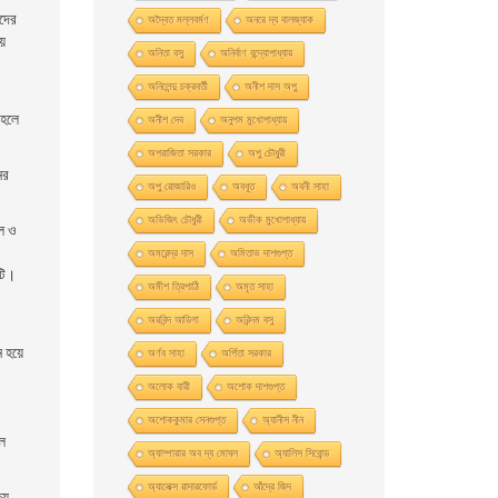
ওদের
অদ্বৈত মল্লবর্মণ
অনরে দ্য বালজ্যাক
য়
অনিতা বসু
অনির্বাণ বন্দ্যোপাধ্যায়
অনিলেন্দু চক্রবর্তী
অনীশ দাস অপু
াহলে
অনীশ দেব
অনুপম মুখোপাধ্যায়
অপরাজিতা সরকার
অপু চৌধুরী
ের
অপু রােজারিও
অবধূত
অবনী সাহা
অভিজিৎ চৌধুরী
অভীক মুখোপাধ্যায়
লে ও
অমরেন্দ্র দাস
অমিতাভ দাশগুপ্ত
্টি।
অমীশ ত্রিপাঠি
অমৃত সাহা
অরবিন্দ আডিগা
অরিন্দম বসু
 হয়ে
অর্ণব সাহা
অর্পিতা সরকার
অলোক বারী
অশােক দাশগুপ্ত
অশোককুমার সেনগুপ্ত
অ্যানীস নীন
রল
অ্যাম্পায়ার অব দ্য মােঘল
অ্যালিস সিবােন্ড
অ্যালেক্স রাদারফোর্ড
আঁদ্রে জিদ
্য