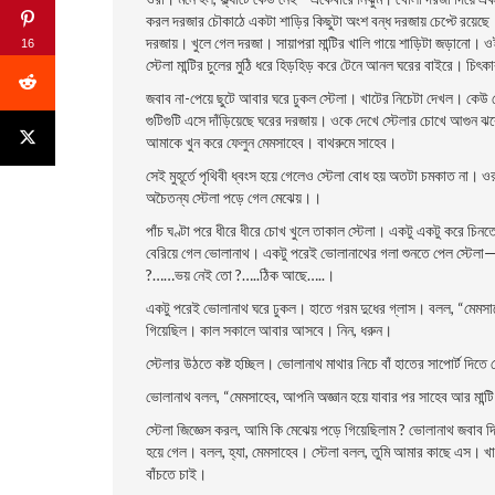
করল দরজার চৌকাঠে একটা শাড়ির কিছুটা অংশ বন্ধ দরজায় চেপ্টে রয়েছে। 
দরজায়। খুলে গেল দরজা। সায়াপরা মান্টির খালি গায়ে শাড়িটা জড়ানাে
16
স্টেলা মান্টির চুলের মুঠি ধরে হিড়হিড় করে টেনে আনল ঘরের বাইরে। চিৎ
জবাব না-পেয়ে ছুটে আবার ঘরে ঢুকল স্টেলা। খাটের নিচেটা দেখল। কেউ ন
গুটিগুটি এসে দাঁড়িয়েছে ঘরের দরজায়। ওকে দেখে স্টেলার চোখে আগুন ঝ
আমাকে খুন করে ফেলুন মেমসাহেব। বাথরুমে সাহেব।
সেই মুহূর্তে পৃথিবী ধ্বংস হয়ে গেলেও স্টেলা বােধ হয় অতটা চমকাত না। ও
অচৈতন্য স্টেলা পড়ে গেল মেঝেয়।।
পাঁচ ঘণ্টা পরে ধীরে ধীরে চোখ খুলে তাকাল স্টেলা। একটু একটু করে চিন
বেরিয়ে গেল ভােলানাথ। একটু পরেই ভােলানাথের গলা শুনতে পেল স্ট
?……ভয় নেই তাে ?…..ঠিক আছে…..।
একটু পরেই ভােলানাথ ঘরে ঢুকল। হাতে গরম দুধের গ্লাস। বলল, “মেমসা
গিয়েছিল। কাল সকালে আবার আসবে। নিন, ধরুন।
স্টেলার উঠতে কষ্ট হচ্ছিল। ভােলানাথ মাথার নিচে বাঁ হাতের সাপাের্ট দিত
ভােলানাথ বলল, “মেমসাহেব, আপনি অজ্ঞান হয়ে যাবার পর সাহেব আর মান্টি
স্টেলা জিজ্ঞেস করল, আমি কি মেঝেয় পড়ে গিয়েছিলাম ? ভােলানাথ জবাব
হয়ে গেল। বলল, হ্যা, মেমসাহেব। স্টেলা বলল, তুমি আমার কাছে এস। খাট
বাঁচতে চাই।