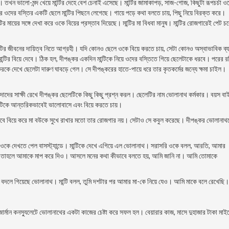
ে। তখন ভালাে-মন্দ খেয়ে মান্টির দেহে বেশ চেনাই এসেছে। মান্টির জামাকাপড়, সাজ-গােজ, কিছুটা রূপচর্চা ও
ে ওদের বস্তির একটি ছেলে মান্টির পিছনে লেগেছে। গায়ে পড়ে কথা বলতে চায়, পিছু নিয়ে বিরক্ত করে।
র মায়ের সঙ্গে দেখা করে ওকে বিয়ের প্রস্তাব দিয়েছে। মান্টির মা বিধবা মানুষ। মান্টির রােজগারেই পেট 
মান্টির জীবনের দায়িত্ব নিতে আগ্রহী। যদি কোনও ছেলে ওকে বিয়ে করতে চায়, সেটা কোনও অস্বাভাবিক ব্
মান্টির বিয়ে দেবে। ঠিক হল, দীপঙ্কর একদিন মান্টিকে নিয়ে ওদের বস্তিতে গিয়ে ছেলেটাকে ধরবে। পরের র
্করকে দেখে ছেলেটা দারুণ ঘাবড়ে গেল। সে দীপঙ্করের হাতে-পায়ে ধরে তার কৃতকর্মের জন্যে ক্ষমা চাইল।
দাদের সাক্ষী রেখে দীপঙ্কর ছেলেটিকে কিছু কিছু প্রশ্ন করল। ছেলেটির নাম ভােলানাথ কর্মকার।
বয়স বা
ন্টিকে আন্তরিকভাবেই ভালােবাসে এবং বিয়ে করতে চায়।
 তবে বিয়ে করে মা বউকে সুখে রাখার মতাে তার রােজগার নয়। সেটাও সে কবুল করেছে। দীপঙ্কর ভােলানাথ
ি ওকে দেখতে পেল বাসস্ট্যান্ডে। মান্টিকে দেখে এগিয়ে এল ভােলানাথ। সরাসরি ওকে বলল, আরতি, আমার
াক, তাহলে আমাকে মাপ করে দিও। আসলে মনের কথা কীভাবে বলতে হয়, আমি জানি না। আমি তােমাকে
বদলে গিয়েছে ভােলানাথ। মান্টি বলল, তুমি দশটার পর আমার মা-কে নিয়ে যেও। আমি মাকে বলে রেখেছি।
 জার্মান কনস্যুলেটে ভােলানাথের একটা কাজের চেষ্টা করে সফল হল। বেয়ারার কাজ, মাসে দুহাজার টাকা মা