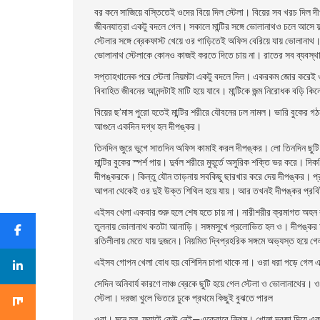
বর কনে সাজিয়ে বস্তিতেই ওদের বিয়ে দিল স্টেলা। বিয়ের সব খরচ দিল দ
জীবনযাত্রা একটু বদলে গেল। সকালে মান্টির সঙ্গে ভােলানাথও চলে আসে ফ্ল্য
স্টেলার সঙ্গে ব্রেকফাস্ট খেয়ে ওর গাড়িতেই অফিস বেরিয়ে যায় ভােলানাথ।
ভােলানাথ স্টেলাকে কোনও কাজই করতে দিতে চায় না। রাতের সব ব্যবস্থ
সপ্তাহখানেক পরে স্টেলা নিয়মটা একটু বদলে দিল। একরকম জোর করেই ওদ
বিবাহিত জীবনের আনন্দটাই মাটি হয়ে যাবে। মান্টিকে জন্ম নিরােধক বড়ি কিন
বিয়ের ছ’মাস পুরাে হতেই মান্টির শরীরে যৌবনের ঢল নামল। ভারি বুকের
আগুনে একদিন দগ্ধ হল দীপঙ্কর।
তিনদিন জুরে ভুগে সাতদিন অফিস কামাই করল দীপঙ্কর। লাে তিনদিন ছুটি নিয
মান্টির বুকের স্পর্শ পায়। দুর্বল শরীরে মুহূর্তে অসুরিক শক্তি ভর করে। দিক
দীপঙ্করকে। কিন্তু যৌন তাড়নায় সবকিছু ছারখার করে দেয় দীপঙ্কর। প্রায়
আপনা থেকেই ওর দুই উক্ত শিথিল হয়ে যায়। আর তখনই দীপঙ্কর প্রবিষ্ট হ
এইসব খেলা একবার শুরু হলে শেষ হতে চায় না। নারীশরীর ক্রমাগত অহন 
তুলনায় ভােলানাথ কতটা আনাড়ি। সঙ্গমসুখে প্রলােভিত হল ও। দীপঙ্কর অফ
রতিলীলায় মেতে যায় দুজনে। নিয়মিত দ্বিপ্রহরিক সঙ্গমে অভ্যস্ত হয়ে 
এইসব গােপন খেলা বােধ হয় বেশিদিন চাপা থাকে না। ওরা ধরা পড়ে গেল
সেদিন অনিবার্য কারণে লাঞ্চ ব্রেকে ছুটি হয়ে গেল স্টেলা ও ভােলানাথের। 
স্টেলা। দরজা খুলে ভিতরে ঢুকে প্রথমে কিছুই বুঝতে পারল
ওরা। মনে হল, ফ্ল্যাটে কেউ নেই—একেবারে নিঝুম। খােলা দরজা দিয়ে একট