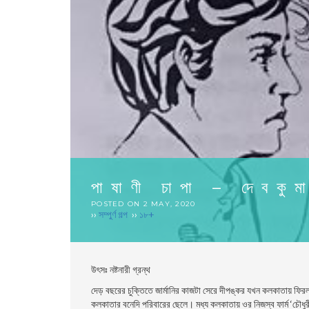
পাষাণী চাপা – দেবকুম
POSTED ON
2 MAY, 2020
››
সম্পুর্ণ গল্প
››
১৮+
উৎসঃ
নষ্টনারী গ্রন্থ
দেড় বছরের চুক্তিতে জার্মানির কাজটা সেরে দীপঙ্কর যখন কলকাতায় ফিরল
কলকাতার বনেদি পরিবারের ছেলে। মধ্য কলকাতায় ওর নিজস্ব ফার্ম ‘চৌধুর