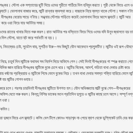
ীপঙ্কর। স্টেলা এক সপ্তাহের ছুটি দিয়ে ওদের পুরীতে পাঠিয়ে দিল হনিমুন করতে। পুরী থেকে ফিরে এলে 
াটে। ভােলানাথ বাজার করে, মান্টি রান্নার ব্যবস্থা করে। বাচ্চাকে নিয়ে ব্যস্ত থাকে স্টেলা। সকাল ন’টা
 দীপঙ্কর বেরােয় সাড়ে ন’টায়। সন্ধ্যায় স্টেলার গাড়িতে করেই ভােলানাথ ফিরে আসে ফ্ল্যাটে। মান্টি আর
া করে ওরা ফিরে যায় আটটার সময়।
ের রাতের খাবার দিতে শুরু করল। রাত আটটার পর বস্তিতে ফিরে গিয়ে ওদের যদি উনুন জ্বালতে হয় ত
ে দিল স্টেলা, যাতে হুট করে গর্ভবতী না হয়।।
 গঠন, নিতম্বের ঢেউ, সুডৌল বাহু, সুগঠিত উরু—সব কিছুই যৌন আবেদনে প্রস্ফুটিত।
মান্টির ওই রূপ-যৌবন
়ে, চতুর্থ দিন মান্টিকে যথাযথ সব নির্দেশ দিয়ে অফিসে গেল। সেই দিনই দীপঙ্করের গা স্পঞ্জ করাতে গে
বিদিক জ্ঞান হারিয়ে দীপঙ্কর মান্টিকে বুকে চেপে ধরে। আন্টির বিবেক, আদর্শ, শুচিতা বাধা দেবার চেষ্টা করে
 ধর্ষণের প্রক্রিয়ায় ও মান্টিকে পিষে ফেলে বুকের নিচে। তখন বাধা দেবার সমস্ত শক্তি হারিয়ে ফেলে মান
য় মান্টির গােপন গুহায়।
করে চলে। পরপর চারদিনই দীপঙ্কর মান্টিতে উপগত হল। যৌন অভিজ্ঞতায় মাল্টি বুঝে গেল—দীপঙ্করের
িস যেতে শুরু করল। কিন্তু নিশির ডাকের মতন প্রতিদিন দুপুরে ও মান্টির কাছে চলে আসে। সম্পূর্ণ নগ্ন
গেল ওরা।
 একদিন।
ওরা দুজনে ফিরে এল ফ্ল্যাটে। কলিং বেল টিপে কোনও সাড়াশব্দ না-পেয়ে ব্যাগ থেকে ডুপ্লিকেট চাবি বের ক
া ঘরে চোখ পড়তে দেখল, বাচ্চাটা অকাতরে ঘুমচ্ছে। সেটলার। বেডরুমের দরজাটা বন্ধ। হঠাৎ স্টেলা লক্ষ