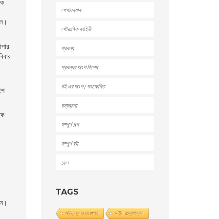
কে
পেপারব্যাক
চলে।
পৌরাণিক কাহিনী
যাপার
প্রবন্ধ
বিবার
প্রবন্ধর অংশ বিশেষ
বই এর অংশ / সংক্ষেপিত
ইশ
রম্যরচনা
কে
সম্পুর্ণ গল্প
সম্পুর্ণ বই
১৮+
TAGS
ইনে।
অচিন্ত্যকুমার সেনগুপ্ত
অতীন বন্দ্যোপাধ্যায়