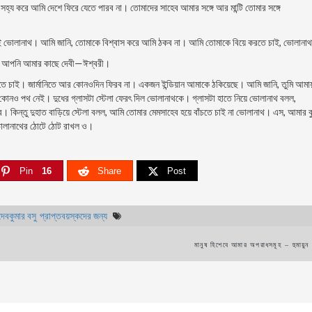
্য করে আমি দেশে ফিরে যেতে পারব না। তােমাদের সাহেব আমার সঙ্গে আর মান্টি তােমার সঙ্গে
চাই ভােলানাথ। আমি জানি, তােমাকে বিশ্বাস করে আমি ঠকব না। আমি তােমাকে বিয়ে করতে চাই, ভােলানা
ব। আপনি আমার কাছে দেবী—ঈশ্বরী।
ঁচতে চাই। জার্মানিতে আর কোনওদিন ফিরব না। একজন ইন্ডিয়ান আমাকে ঠকিয়েছে। আমি জানি, তুমি আমায
কোনও পথ নেই। দুধের গ্লাসটা স্টেলা ফেরৎ দিল ভােলানাথকে। গ্লাসটা হাতে নিয়ে ভােলানাথ বলল,
ন্তু দুহাত বাড়িয়ে স্টেলা বলল, আমি তােমার মেমসাহেব হয়ে বাঁচতে চাই না ভােলানাথ। এস, আমার ব
 ভােলানাথের ঠোটে ঠোট রাখল ও।
Pin
16
Share
Post
দেবকুমার বসু
প্রাপ্তবয়স্কদের জন্য
মানুষ হিশেবে আমার অপরাধসমূহ – হুমায়ু