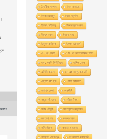
ইন্দ্রনীল সান্যাল
ইভন নাভারাে
ইমরান মাহমুদ
ইয়ান ফ্লেমিং
থ।
ইহারা সেইকাকু
উজ্জ্বলকুমার দাস
উত্তম ঘােষ
উত্তম দত্ত
়
উল্লাস মল্লিক
উৎপল ভট্টাচার্য
ুকে
এ. এস. বায়াট
এ.বি.এম কামালউদ্দিন শামীম
এফ. স্কট. ফিটজিরাল্ড
এমিল জোলা
এমিলি বারলো
এস এম মাসুদ রানা রবি
এহসান উল হক
ওয়াসি আহমেদ
ওয়াহিদ রেজা
ওয়েস্টার্ন
কঙ্কাবতী দত্ত
কবিতা সিংহ
ন আজাদ
কবীর চৌধুরী
কমলকুমার মজুমদার
কমলেশ রায়
কমলেশ রায়
কলিকৌতুক
কল্যাণ মজুমদার
কল্লোল সেনগুপ্ত
কাওয়াবাতা ইয়াসুমারী