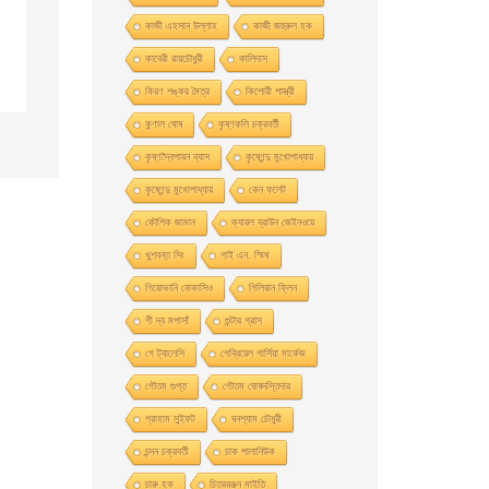
কাজী এহসান উল্লাহ
কাজী জহুরুল হক
কাবেরী রায়চৌধুরী
কালিদাস
কিরণ শঙ্কর মৈত্র
কিশোরী শাস্ত্রী
কুণাল ঘোষ
কৃষ্ণকলি চক্রবর্তী
কৃষ্ণদ্বৈপায়ন ব্যাস
কৃষ্ণেন্দু মুখােপাধ্যায়
কৃষ্ণেন্দু মুখোপাধ্যায়
কেন ফলেট
কৌশিক জামান
ক্যারল ব্রাউন জেইনওয়ে
খুশবন্ত সিং
গাই এন. স্মিথ
গিয়ােভানি বােকাসিও
গিলিয়ান ফ্লিন
গী দ্য মপাসাঁ
গুন্টার গ্রাস
গে ট্যালেসি
গেব্রিয়েল গার্সিয়া মার্কেজ
গৌতম গুপ্ত
গৌতম ঘোষদস্তিদার
গ্রাহাম সুইফট
ঘনশ্যাম চৌধুরী
চন্দন চক্রবর্তী
চাক পালানিউক
চারু হক
চিত্ররঞ্জন মাইতি