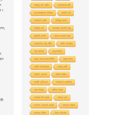
ল
আইয়ুব আল আমিন
আখতার-উন-নবী
্ড।
আখতারুজ্জামান ইলিয়াস
আনাইস নিন
আনাতােল ফ্রাঁস
আনিছুর রহমান
 বলল,
আনিসুল হক
আনোয়ার হোসেইন মঞ্জু
আন্দালিব রাশদী
আবদুল মান্নান সৈয়দ
আবদুল্লাহ আবু সায়ীদ
আবিদ আনোয়ার
আবু আযহার
আবু কায়সার
ুত
ছেন
আবুল খায়ের মুসলেহউদ্দিন
আবুল বাশার
আরতি গঙ্গোপাধ্যায়
আরব্য রজনী
আরভিং ওয়ালেস
আরিফ নজরুল
আর্নেষ্ট হেমিংওয়ে
আলবার্তো মােরাভিয়া
আল মাহমুদ
আলিফ লায়লা
আশরাফ উল ময়েজ
আহমদ ছফা
েঁট
আহমাদ মোস্তফা কামাল
আহমেদ ফারুক
আহমেদ শফিক
ইনাম আহম্মেদ