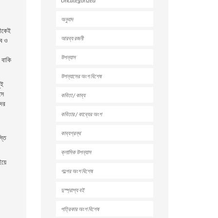
Uncategorized
অনুবাদ
তীকেই
আরব্য রজনী
বে ও
উপন্যাস
ে বাকি
উপন্যাসের অংশ বিশেষ
ুই
সে
কবিতা / কাব্য
দের
কবিতার / কাব্যের অংশ
কাব্যগ্রন্থ
্তি
ক্লাসিক উপন্যাস
য়ে
গল্পের অংশ বিশেষ
দুস্প্রাপ্য বই
পত্রিকার অংশ বিশেষ