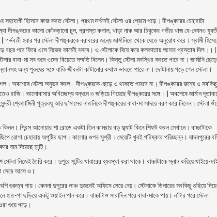
ে ওর সহযােগী হিসেবে কাজ করত স্টেলা। প্রথম দর্শনেই স্টেলা ওর প্রেমে পড়ে। দীপঙ্করের চেহারাটা
 লম্বা দীপঙ্করের কালাে কোঁকড়ানাে চুল, প্রশস্ত কপাল, খাড়া নাক আর চিবুকের গভীর খাজ যে-কোনও যুব
 গর্ভবতী হবার পর স্টেলা দীপঙ্করকে বরাবরের জন্যে জার্মানিতে থেকে যেতে অনুরােধ করে। স্বামী হিসে
 দেড় বছর পরে ফিরে এসে নিজের ফার্মেই বসবে। ও স্টেলাকে বিয়ে করে কলকাতায় আনার প্রস্তাব দিল।। |
েলার বাবা-মা সব শুনে ওদের বিয়েতে সম্মতি দিলেন। কিন্তু স্টেলা মনস্থির করতে পারে না। জার্মানি ছেড়
্তানসহ অন্য পুরুষের সঙ্গে বাকি জীবনটা কাটানাের কথাও ভাবতে পারে না। দোটানায় পড়ে গেল স্টেলা।
ে লাগল। অবশেষে স্টেলা অনুভব করল—দীপঙ্করকে ছেড়ে ও থাকতে পারবে না। দীপঙ্করের জন্যে ও সবকিছ
তেও রাজি। ভালােবাসার অবিচ্ছেদ্য বন্ধনে ও জড়িয়ে গিয়েছে দীপঙ্করের সঙ্গে। | অবশেষে জার্মান দূতাবা
 সুন্দরী শ্বেতাঙ্গিনী পুত্রবধূ আর ছ’মাসের নাতনিকে দীপঙ্করের বাবা-মা সাদরে বরণ করে নিলেন। স্টেলা ওঁ
ড়ি কিনল। প্রিন্স আনােয়ার শা রােডে একটা তিন কামরার বড় ফ্ল্যাট কিনে শিফট করল সেখানে।
বাচ্চাটাকে
ে রােগা চেহারায় অপুষ্টির ছাপ। কালাের ওপর সুশ্রী। মেয়েটি খুবই পরিষ্কার পরিচ্ছন্ন। যাদবপুরের বস
 নাম দিয়েছে মান্টি।
 স্টেলা নিজেই তৈরি করে। দুপুরে মান্টির খাবারের ব্যবস্থা করা থাকে। বাচ্চাটাকে স্নান করিয়ে খাইয়ে-দাই
রবেলা সেরে আসে ও।
বেশি গুরুত্ব পায়। কেননা দুপুরের লাঞ্চ দুজনেই অফিসে সেরে নেয়। স্টেলাকে ডিনারের সবকিছু গুছিয়ে দিয়ে
জনে হাত-পা ছড়িয়ে একটু ওয়াইন পান করে। বাচ্চাটাও সারাদিন পরে বাবা-মাকে পায়। ন’টার পরে স্টেলা
রা শুয়ে পড়ে।