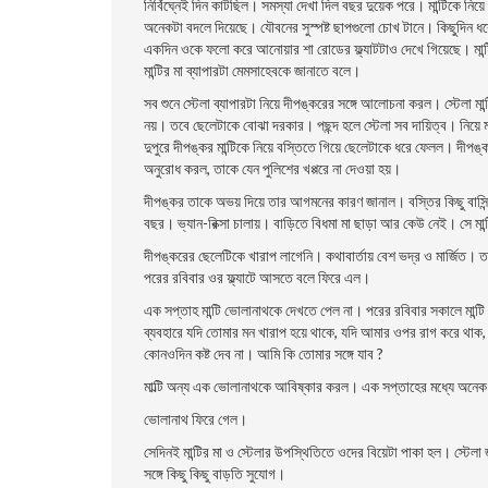
নির্বিঘ্নেই দিন কাটছিল। সমস্যা দেখা দিল বছর দুয়েক পরে। মান্টিকে নিয়
অনেকটা বদলে দিয়েছে। যৌবনের সুস্পষ্ট ছাপগুলাে চোখ টানে। কিছুদিন ধর
একদিন ওকে ফলাে করে আনােয়ার শা রােডের ফ্ল্যাটটাও দেখে গিয়েছে। মান্টি
মান্টির মা ব্যাপারটা মেমসাহেবকে জানাতে বলে।
সব শুনে স্টেলা ব্যাপারটা নিয়ে দীপঙ্করের সঙ্গে আলােচনা করল। স্টেলা 
নয়। তবে ছেলেটাকে বােঝা দরকার। পছন্দ হলে স্টেলা সব দায়িত্ব। নিয়ে 
দুপুরে দীপঙ্কর মান্টিকে নিয়ে বস্তিতে গিয়ে ছেলেটাকে ধরে ফেলল। দীপঙ
অনুরােধ করল, তাকে যেন পুলিশের খপ্পরে না দেওয়া হয়।
দীপঙ্কর তাকে অভয় দিয়ে তার আগমনের কারণ জানাল। বস্তির কিছু বাসিন্
বছর। ভ্যান-রিক্সা চালায়। বাড়িতে বিধমা মা ছাড়া আর কেউ নেই। সে মা
দীপঙ্করের ছেলেটিকে খারাপ লাগেনি। কথাবার্তায় বেশ ভদ্র ও মার্জিত।
পরের রবিবার ওর ফ্ল্যাটে আসতে বলে ফিরে এল।
এক সপ্তাহ মান্টি ভােলানাথকে দেখতে পেল না। পরের রবিবার সকালে মান্ট
ব্যবহারে যদি তােমার মন খারাপ হয়ে থাকে, যদি আমার ওপর রাগ করে থ
কোনওদিন কষ্ট দেব না। আমি কি তােমার সঙ্গে যাব ?
মাল্টি অন্য এক ভােলানাথকে আবিষ্কার করল। এক সপ্তাহের মধ্যে অনেক 
ভােলানাথ ফিরে গেল।
সেদিনই মান্টির মা ও স্টেলার উপস্থিতিতে ওদের বিয়েটা পাকা হল। স্টেলা
সঙ্গে কিছু কিছু বাড়তি সুযােগ।