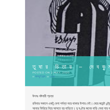
তুষার চিতায় – দেবকু
POSTED ON
2 MAY, 2020
››
সম্পুর্ণ গল্প
››
১৮+
উৎসঃ
নষ্টনারী গ্রন্থ
রবিবার সকালে একটু বেলা পর্যন্ত শুয়ে থাকার উপায় নেই। মেয়ে জয়েন্ট এন্
আবার ফিরিয়ে নিয়ে আসতে হয় বাড়িতে। দু ঘণ্টার জন্যে বাড়ি ফেরা যায় ন