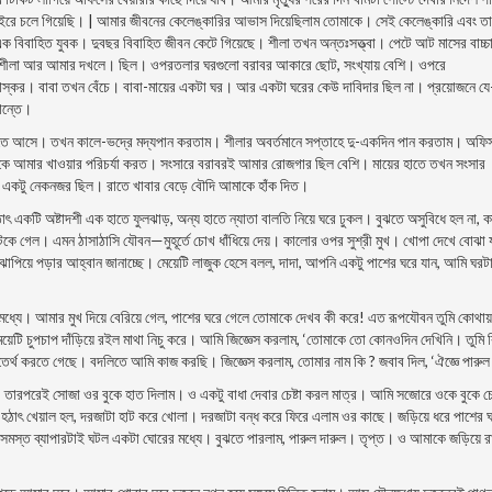
াইরে চলে গিয়েছি। | আমার জীবনের কেলেঙ্কারির আভাস দিয়েছিলাম তােমাকে। সেই কেলেঙ্কারি এবং ত
িবাহিত যুবক। দুবছর বিবাহিত জীবন কেটে গিয়েছে। শীলা তখন অন্তঃসত্ত্বা। পেটে আট মাসের বাচ্চা 
ন শীলা আর আমার দখলে। ছিল। ওপরতলার ঘরগুলাে বরাবর আকারে ছােট, সংখ্যায় বেশি। ওপরে
স্কর। বাবা তখন বেঁচে। বাবা-মায়ের একটা ঘর। আর একটা ঘরের কেউ দাবিদার ছিল না। প্রয়ােজনে য
ান্তে।
 গিলতে আসে। তখন কালে-ভদ্রে মদ্যপান করতাম। শীলার অবর্তমানে সপ্তাহে দু-একদিন পান করতাম। অফি
ে আমার খাওয়ার পরিচর্যা করত। সংসারে বরাবরই আমার রােজগার ছিল বেশি। মায়ের হাতে তখন সংসার
ই একটু নেকনজর ছিল। রাতে খাবার বেড়ে বৌদি আমাকে হাঁক দিত।
ৎ একটি অষ্টাদশী এক হাতে ফুলঝাড়, অন্য হাতে ন্যাতা বালতি নিয়ে ঘরে ঢুকল। বুঝতে অসুবিধে হল না, 
েল। এমন ঠাসাঠাসি যৌবন—মুহূর্তে চোখ ধাঁধিয়ে দেয়। কালাের ওপর সুশ্রী মুখ। খোপা দেখে বােঝা য
া ঝাপিয়ে পড়ার আহ্বান জানাচ্ছে। মেয়েটি লাজুক হেসে বলল, দাদা, আপনি একটু পাশের ঘরে যান, আমি ঘরট
মধ্যে। আমার মুখ দিয়ে বেরিয়ে গেল, পাশের ঘরে গেলে তােমাকে দেখব কী করে! এত রূপযৌবন তুমি কোথায়
েটি চুপচাপ দাঁড়িয়ে রইল মাথা নিচু করে। আমি জিজ্ঞেস করলাম, ‘তােমাকে তাে কোনওদিন দেখিনি। তুমি 
ি তেৰ্থ করতে গেছে। বদলিতে আমি কাজ করছি। জিজ্ঞেস করলাম, তােমার নাম কি ? জবাব দিল, ‘ঐজ্ঞে পারু
। তারপরেই সােজা ওর বুকে হাত দিলাম। ও একটু বাধা দেবার চেষ্টা করল মাত্র। আমি সজোরে ওকে বুকে চ
| হঠাৎ খেয়াল হল, দরজাটা হাট করে খােলা। দরজাটা বন্ধ করে ফিরে এলাম ওর
কাছে। জড়িয়ে ধরে পাশের 
‘ সমস্ত ব্যাপারটাই ঘটল একটা ঘােরের মধ্যে। বুঝতে পারলাম, পারুল দারুল। তৃপ্ত। ও আমাকে জড়িয়ে 