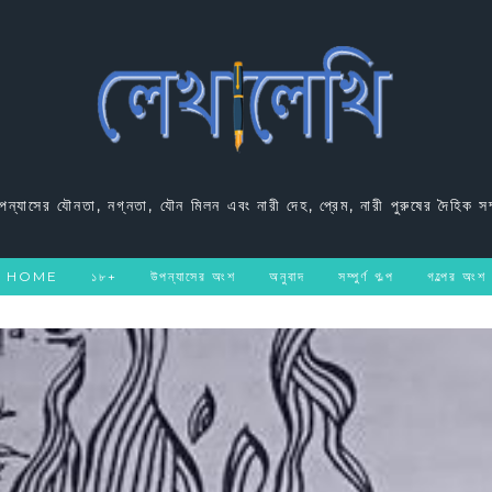
উপন্যাসের যৌনতা, নগ্নতা, যৌন মিলন এবং নারী দেহ, প্রেম, নারী পুরুষের দৈহিক সম
HOME
১৮+
উপন্যাসের অংশ
অনুবাদ
সম্পুর্ণ গল্প
গল্পের অংশ