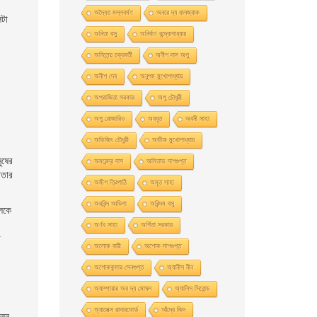
অদ্বৈত মল্লবর্মণ
অনরে দ্য বালজ্যাক
িটা
অনিতা বসু
অনির্বাণ বন্দ্যোপাধ্যায়
অনিলেন্দু চক্রবর্তী
অনীশ দাস অপু
অনীশ দেব
অনুপম মুখোপাধ্যায়
অপরাজিতা সরকার
অপু চৌধুরী
অপু রােজারিও
অবধূত
অবনী সাহা
অভিজিৎ চৌধুরী
অভীক মুখোপাধ্যায়
ুষের
অমরেন্দ্র দাস
অমিতাভ দাশগুপ্ত
াতার
অমীশ ত্রিপাঠি
অমৃত সাহা
অরবিন্দ আডিগা
অরিন্দম বসু
কলকে
অর্ণব সাহা
অর্পিতা সরকার
ে
অলোক বারী
অশােক দাশগুপ্ত
অশোককুমার সেনগুপ্ত
অ্যানীস নীন
অ্যাম্পায়ার অব দ্য মােঘল
অ্যালিস সিবােন্ড
অ্যালেক্স রাদারফোর্ড
আঁদ্রে জিদ
ালন