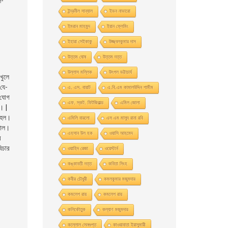
ল-
ইন্দ্রনীল সান্যাল
ইভন নাভারাে
ইমরান মাহমুদ
ইয়ান ফ্লেমিং
ইহারা সেইকাকু
উজ্জ্বলকুমার দাস
উত্তম ঘােষ
উত্তম দত্ত
উল্লাস মল্লিক
উৎপল ভট্টাচার্য
খুলে
 যে-
এ. এস. বায়াট
এ.বি.এম কামালউদ্দিন শামীম
যােগ
এফ. স্কট. ফিটজিরাল্ড
এমিল জোলা
া। |
গ হল।
এমিলি বারলো
এস এম মাসুদ রানা রবি
কাল।
এহসান উল হক
ওয়াসি আহমেদ
র
িচার
ওয়াহিদ রেজা
ওয়েস্টার্ন
কঙ্কাবতী দত্ত
কবিতা সিংহ
কবীর চৌধুরী
কমলকুমার মজুমদার
কমলেশ রায়
কমলেশ রায়
কলিকৌতুক
কল্যাণ মজুমদার
কল্লোল সেনগুপ্ত
কাওয়াবাতা ইয়াসুমারী