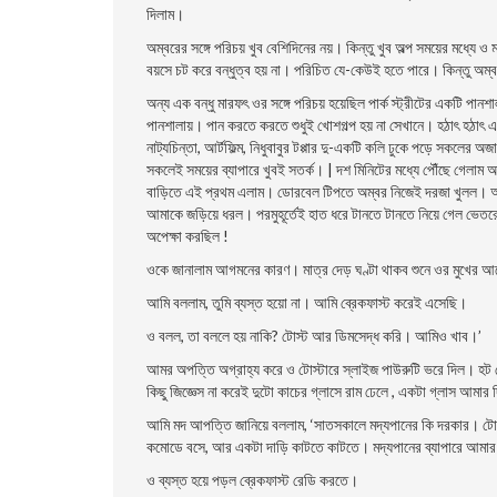
দিলাম।
অম্বরের সঙ্গে পরিচয় খুব বেশিদিনের নয়। কিন্তু খুব অল্প সময়ের মধ্য
বয়সে চট করে বন্ধুত্ব হয় না। পরিচিত যে-কেউই হতে পারে। কিন্তু অম্
অন্য এক বন্ধু মারফৎ ওর সঙ্গে পরিচয় হয়েছিল পার্ক স্ট্রীটের একটি পান
পানশালায়। পান করতে করতে শুধুই খােশগল্প হয় না সেখানে। হঠাৎ হঠাৎ 
নাট্যচিন্তা, আর্টফিল্ম, নিধুবাবুর টপ্পার দু-একটি কলি ঢুকে পড়ে সকলের 
সকলেই সময়ের ব্যাপারে খুবই সতর্ক। | দশ মিনিটের মধ্যে পৌঁছে গেলাম অ
বাড়িতে এই প্রথম এলাম। ডােরবেল টিপতে অম্বর নিজেই দরজা খুলল। আমাকে
আমাকে জড়িয়ে ধরল। পরমুহূর্তেই হাত ধরে টানতে টানতে নিয়ে গেল ভেতর
অপেক্ষা করছিল !
ওকে জানালাম আগমনের কারণ। মাত্র দেড় ঘণ্টা থাকব শুনে ওর মুখের আলাে
আমি বললাম, তুমি ব্যস্ত হয়াে না। আমি ব্রেকফাস্ট করেই এসেছি।
ও বলল, তা বললে হয় নাকি? টোস্ট আর ডিমসেদ্ধ করি। আমিও খাব।’
আমর অপত্তি অগ্রাহ্য করে ও টোস্টারে স্লাইজ পাউরুটি ভরে দিল। হট 
কিছু জিজ্ঞেস না করেই দুটো কাচের গ্লাসে রাম ঢেলে , একটা গ্লাস আমার দ
আমি মদ আপত্তি জানিয়ে বললাম, ‘সাতসকালে মদ্যপানের কি দরকার। টোস্ট
কমােডে বসে, আর একটা দাড়ি কাটতে কাটতে। মদ্যপানের ব্যাপারে আম
ও ব্যস্ত হয়ে পড়ল ব্রেকফাস্ট রেডি করতে।