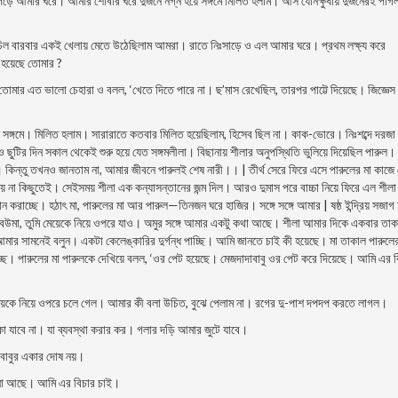
 পড়ে আমার ঘরে। আমার শােবার ঘরে দুজনে নগ্ন হয়ে সঙ্গমে মিলিত হলাম। আস যৌনক্ষুধায় দুজনেরই পাগ
চিল বারবার একই খেলায় মেতে উঠেছিলাম আমরা। রাতে নিঃসাড়ে ও এল আমার ঘরে। প্রথম লক্ষ্য করে
হয়েছে তােমার ?
ােমার এত ভালাে চেহারা ও বলল, ‘খেতে দিতে পারে না। ছ’মাস রেখেছিল, তারপর পাট্টে দিয়েছে। জিজ্ঞেস
 সঙ্গমে। মিলিত হলাম। সারারাতে কতবার মিলিত হয়েছিলাম, হিসেব ছিল না। কাক-ভােরে। নিঃশব্দে দরজা 
ছুটির দিন সকাল থেকেই শুরু হয়ে যেত সঙ্গমলীলা। বিছানায় শীলার অনুপস্থিতি ভুলিয়ে দিয়েছিল পারুল।
 কিন্তু তখনও জানতাম না, আমার জীবনে পারুলই শেষ নারী।। | তীর্থ সেরে ফিরে এসে পারুলের মা কাজে 
 না কিছুতেই। সেইসময় শীলা এক কন্যাসন্তানের জন্ম দিল। আরও দুমাস পরে বাচ্চা নিয়ে ফিরে এল শীল
 করাচ্ছে। হঠাৎ মা, পারুলের মা আর পারুল—তিনজন ঘরে হাজির। সঙ্গে সঙ্গে আমার | ষষ্ঠ ইন্দ্রিয় সজা
, বউমা, তুমি মেয়েকে নিয়ে ওপরে যাও। অমুর সঙ্গে আমার একটু কথা আছে। শীলা আমার দিকে একবার তা
র আমার সামনেই বলুন। একটা কেলেঙ্কারির দুর্গন্ধ পাচ্ছি। আমি জানতে চাই কী হয়েছে। মা তাকাল পারুলে
ছে। পারুলের মা পারুলকে দেখিয়ে বলল, ‘ওর পেট হয়েছে। মেজদাদাবাবু ওর পেট করে দিয়েছে। আমি এর ব
য়েকে নিয়ে ওপরে চলে গেল। আমার কী বলা উচিত, বুঝে পেলাম না। রগের দু-পাশ দপদপ করতে লাগল।
থাকা যাবে না। যা ব্যবস্থা করার কর। গলার দড়ি আমার জুটে যাবে।
াবাবুর একার দোষ নয়।
জানা আছে। আমি এর বিচার চাই।