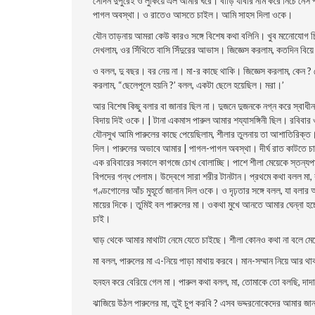
সেদিন দুপুরেই ও লুকিয়ে এল আমার ঘরে। বাড়ি যাবার নাম করে নিচে নেস
পাগল অবস্থা। ও রাতেও আসতে চাইল। আমি সাহস দিলা ওকে।
যৌন তাড়নায় আমরা কেউ কারও সঙ্গে বিশেষ কথা বলিনি। খুব মনোেযােগ 
দেখলাম, ওর সিঁথিতে বাসি সিঁদুরের আভাস। জিজ্ঞেস করলাম, কতদিন বিয়ে 
ও বলল, দু বছর। বর নেয় না। মা-র কাছে থাকি। জিজ্ঞেস করলাম, কেন ? ত
করলাম, “ছেলেপুলে হয়নি ?’ বলল, একটা ছেলে হয়েছিল। মরা।’
আর বিশেষ কিছু বলার বা জানার ছিল না। দুজনে দুজনকে নগ্ন করে স্বাধীন
বিদায় দিই ওকে। | টানা একমাস পারুল আমার শয্যাসঙ্গিনী ছিল। রবিবার ও 
যৌনসুখ আমি পারুলের কাছে পেয়েছিলাম, শীলার তুলনায় তা আশাতিরিক্ত।
দিল। পারুলের অভাবে আমার | পাগল-পাগল অবস্থা। দীর্ঘ রাত কাটতে চায়
এক রবিবারের সকালে কাগজে চোখ বােলাচ্ছি। পাশে শীলা মেয়েকে স্তন্যপান
বিপদের গন্ধ পেলাম। উদ্বেগে সারা শরীর টানটান। প্রথমে কথা বলল মা
গণ্ডগােলের আঁচ মুহূর্তে জানান দিল ওকে। ও
দৃঢ়তার সঙ্গে বলল, যা বলা
মায়ের দিকে। তুমিই বল পারুলের মা। ওকথা মুখে আনতে আমার ঘেন্না হচ্
চাই।
ঘাড় থেকে আমার মাথাটা নেমে যেতে চাইছে। শীলা কোনও কথা না বলে মে
মা বলল, পারুলের মা এ-নিয়ে পাড়া মাথায় করবে। মান-সম্মান নিয়ে আর 
হনহন করে বেরিয়ে গেল মা। পারুল কথা বলল, মা, তােমাকে তাে বলছি, দাদ
ঝাজিয়ে উঠল পারুলের মা, তুই চুপ করবি ? এসব ভদ্দরনােকেদের আমার 