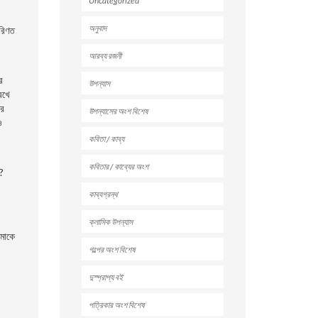
Uncategorized
অনুবাদ
পরিণত
আরব্য রজনী
ে
উপন্যাস
রেখে
ওর
উপন্যাসের অংশ বিশেষ
ও
কবিতা / কাব্য
কবিতার / কাব্যের অংশ
 ?
কাব্যগ্রন্থ
ক্লাসিক উপন্যাস
আমাকে
গল্পের অংশ বিশেষ
দুস্প্রাপ্য বই
পত্রিকার অংশ বিশেষ