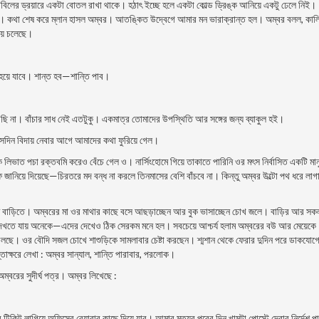
ের ড্রয়ারে একটা বােতল রাখা থাকে। হঠাৎ ইচ্ছে হলে একটা কোল্ড ড্রিঙ্ক আনিয়ে একটু ঢেলে নিই।
যাচ্ছি। কথা শেষ করে ম্লান হাসল অম্বর। আতঙ্কিত উদ্বেগে আমার মন ভারাক্রান্ত হল। অম্বর বলল, কাল
য়ে চলেছে।
হয়ে যাবে। শান্ত হব—শান্তি পাব।
 না। বাঁচার সাধ নেই এতটুকু। একমাত্র তােমাদের উপস্থিতি আর সঙ্গের জন্য ব্যাকুল হই।
দিন বিদায় নেবার আগে আমাদের কথা ফুরিয়ে গেল।
ে লিভাত পচা রক্তবমি করেও বেঁচে গেল ও। নার্সিংহােমে গিয়ে তাকাতে পারিনি ওর মৎস নির্বাসিত একটি মান
ফ জানিয়ে দিয়েছে—চিরতরে মদ বন্ধ না করলে তিনমাসের বেশি বাঁচবে না। কিন্তু অম্বর উল্টো পথ ধরে লাগ
ত বাড়িতে। অম্বরের মা ওর মাথার কাছে বসে আছড়াচ্ছেন আর বুক ভাসাচ্ছেন চোখ জলে। বাড়ির আর স
ন দেখতে যায় অনেকে—এদের দেখেও ঠিক সেরকম মনে হল। সবচেয়ে আশ্চর্য হলাম অম্বরের বউ আর মেয়েকে
ছে। ওর বৌদি সজল চোখে শাশুড়িকে সামলাবার চেষ্টা করছেন। শ্মশান থেকে ফেরার দুদিন পরে ডাকযােগ
াক্ষরে লেখা : অম্বর সান্যাল, শান্তি পারাবার, পরলােক।
্বরের সুদীর্ঘ পত্র। অম্বর লিখেছে :
টিকিট লাগিয়ে অফিসের বেয়ারার কাছে দিয়ে যাব। আমার মৃত্যুর পরের দিন খামটা পােস্টে দেবার নির্দেশ প