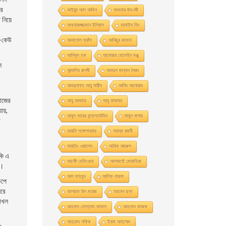
ার
আইয়ুব আল আমিন
আখতার-উন-নবী
নিয়ে
আখতারুজ্জামান ইলিয়াস
আনাইস নিন
ে-কেউ
আনাতােল ফ্রাঁস
আনিছুর রহমান
আনিসুল হক
আনোয়ার হোসেইন মঞ্জু
স
আন্দালিব রাশদী
আবদুল মান্নান সৈয়দ
আবদুল্লাহ আবু সায়ীদ
আবিদ আনোয়ার
কাজের
আবু আযহার
আবু কায়সার
ায়,
আবুল খায়ের মুসলেহউদ্দিন
আবুল বাশার
া
আরতি গঙ্গোপাধ্যায়
আরব্য রজনী
আরভিং ওয়ালেস
আরিফ নজরুল
কি এ
আর্নেষ্ট হেমিংওয়ে
আলবার্তো মােরাভিয়া
ল।
আল মাহমুদ
আলিফ লায়লা
েপে
ঘরে
আশরাফ উল ময়েজ
আহমদ ছফা
রাখল
আহমাদ মোস্তফা কামাল
আহমেদ ফারুক
আহমেদ শফিক
ইনাম আহম্মেদ