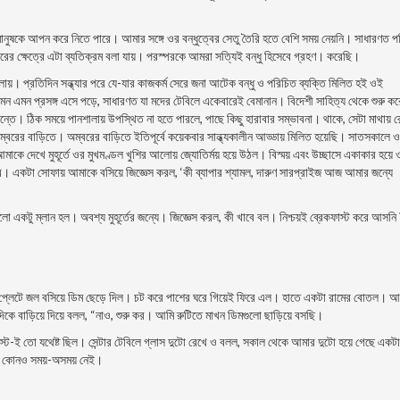
ে ও মানুষকে আপন করে নিতে পারে। আমার সঙ্গে ওর বন্ধুত্বের সেতু তৈরি হতে বেশি সময় নেয়নি। সাধারণত 
বরের ক্ষেত্রে এটা ব্যতিক্রম বলা যায়। পরস্পরকে আমরা সত্যিই বন্ধু হিসেবে গ্রহণ। করেছি।
শালায়। প্রতিদিন সন্ধ্যার পরে যে-যার কাজকর্ম সেরে জনা আটেক বন্ধু ও পরিচিত ব্যক্তি মিলিত হই ওই
এমন এমন প্রসঙ্গ এসে পড়ে, সাধারণত যা মদের টেবিলে একেবারেই বেমানান। বিদেশী সাহিত্য থেকে শুরু কর
অজান্তে। ঠিক সময়ে পানশালায় উপস্থিত না হতে পারলে, পাছে কিছু হারাবার সম্ভাবনা। থাকে, সেটা মাথায় 
ম্বরের বাড়িতে। অম্বরের বাড়িতে ইতিপূর্বে কয়েকবার সান্ধ্যকালীন আড্ডায় মিলিত হয়েছি। সাতসকালে 
 দেখে মুহূর্তে ওর মুখমণ্ডল খুশির আলােয় জ্যোতির্ময় হয়ে উঠল। বিস্ময় এবং উচ্ছাসে একাকার হয়ে 
ে। একটা সােফায় আমাকে বসিয়ে জিজ্ঞেস করল, ‘কী ব্যাপার শ্যামল, দারুণ সারপ্রাইজ আজ আমার জন্যে
 একটু ম্লান হল। অবশ্য মুহূর্তের জন্যে। জিজ্ঞেস করল, কী খাবে বল। নিশ্চয়ই ব্রেকফাস্ট করে আসনি
প্লেটে জল বসিয়ে ডিম ছেড়ে দিল। চট করে পাশের ঘরে গিয়েই ফিরে এল। হাতে একটা রামের বােতল। 
িকে বাড়িয়ে দিয়ে বলল, “নাও, শুরু কর। আমি রুটিতে মাখন ডিমগুলাে ছাড়িয়ে বসছি।
-ই তাে যথেষ্ট ছিল। সেন্টার টেবিলে গ্লাস দুটো রেখে ও বলল, সকাল থেকে আমার দুটো হয়ে গেছে একটা
ার কোনও সময়-অসময় নেই।