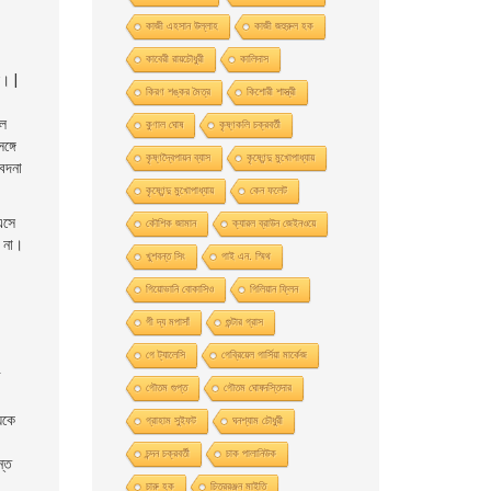
কাজী এহসান উল্লাহ
কাজী জহুরুল হক
কাবেরী রায়চৌধুরী
কালিদাস
ল। |
কিরণ শঙ্কর মৈত্র
কিশোরী শাস্ত্রী
এল
কুণাল ঘোষ
কৃষ্ণকলি চক্রবর্তী
্গে
কৃষ্ণদ্বৈপায়ন ব্যাস
কৃষ্ণেন্দু মুখােপাধ্যায়
বেদনা
কৃষ্ণেন্দু মুখোপাধ্যায়
কেন ফলেট
 এসে
কৌশিক জামান
ক্যারল ব্রাউন জেইনওয়ে
ে না।
খুশবন্ত সিং
গাই এন. স্মিথ
গিয়ােভানি বােকাসিও
গিলিয়ান ফ্লিন
গী দ্য মপাসাঁ
গুন্টার গ্রাস
গে ট্যালেসি
গেব্রিয়েল গার্সিয়া মার্কেজ
র
গৌতম গুপ্ত
গৌতম ঘোষদস্তিদার
েকে
গ্রাহাম সুইফট
ঘনশ্যাম চৌধুরী
চন্দন চক্রবর্তী
চাক পালানিউক
ন্ত
চারু হক
চিত্ররঞ্জন মাইতি