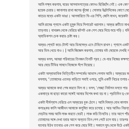
আমি লক্ষ্য করলাম, ঘরের আসবাবপত্রের কোনও ছিরিছাঁদ নেই। এক কোণায় 
ছয়েক চেয়ার। জানালায় রাখা জলের কুঁজো। সােফার উল্টোদিকের কোণে ম
কাচের মধ্যে একটা ভাঙা। আলমারিতে ঘি-এর শিশি, জেলি মাখন, কয়েকটা ক
আমি রামের গ্লাসে একটা চুমুক দিয়ে সিগারেট ধরালাম। অম্বর রুটিতে মাখন
তাড়নায়। বাথরুম থেকে বেরিয়ে ঝটপট এক পেগ মেরে দিয়ে শুয়ে পড়ি।
অ্যাডিকশন চেক করার চেষ্টা কর।
অম্বর প্লেটে করে টোস্ট আর ডিমসেদ্ধ এনে টেবিলে রাখল। গ্লাসে একটা
আর ডিম খেয়ে নাও। | আমি জিজ্ঞেস করলাম, তােমার বউ মেয়েকে দেখছি ন
অম্বর বলল, আমরা পরিবারের তিনজন তিনটি গ্রহ। যে-যার নিজের কক্ষপথে
আর মেয়ে টিভির সামনে নিজেকে সঁপে দিয়েছে।
একটা অস্বাভাবিক ভিত্তিহীন সম্পর্কের আভাস পেলাম আমি।
অম্বরের
ম
বললাম, “তােমাদের এতবড় বাড়িতে সবাই ওপরে, তুমি একটি নিচের তলা
অম্বর আমাকে কথা শেষ করতে দিল না। বলল, ‘সেচ্ছা নির্বাসন বলতে পা
একমাত্র মা ছাড়া কারাে সঙ্গেই আমার বিশেষ কথা হয় না। প্রতিদিন দু-
একটা দীর্ঘশ্বাস বেরিয়ে এল অম্বরের বুক ঠেলে। আমি বিষন্ন বােধ কাল
কলঙ্কের কালি আজীবন আমাকে কলুষিত করে চলেছে। আর আমিও নিরন্তর সেই 
দেড়টার সময় আমি লাঞ্চ করতে বেরই। লাঞ্চ করি তিনটেয়। তার আগে পাঁচ 
তােমাদের সঙ্গে দেখা হবার আগে অন্তত তিন পেগ পেটে চলে যায়। তারপর তা
যতবার উঠব ততবার এক পেগ করে মেরে দিই। সকালে ঘুম থেকে উঠে একটা 