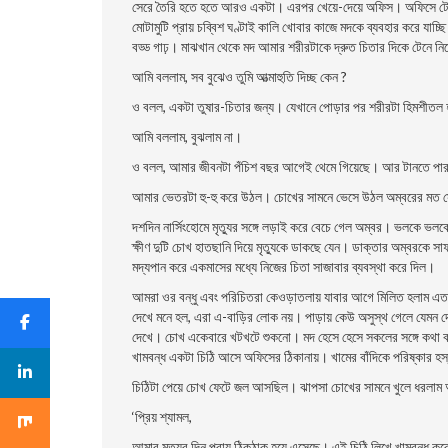
সেরে তৈরি হতে হতে আরও একটা। এরপর খেয়ে-দেয়ে অফিস। অফিসে টেবিল
মােটামুটি প্রায় চব্বিশ ঘণ্টাই কালি খােবার কাজে মদকে ব্যবহার করে 
বড্ড গাঢ়। মাঝখান থেকে মদ আমার শরীরটাকে দ্রুত চিতার দিকে টেনে নি
আমি বললাম, সব বুঝেও তুমি আত্মাহুতি দিচ্ছ কেন ?
ও বলল, একটা তুষার-চিতার জন্য। যেখানে পােড়ার পর শরীরটা হিমশীতল 
আমি বললাম, বুঝলাম না।
ও বলল, আমার জীবনটা পঁচিশ বছর আগেই থেমে গিয়েছে। আর টানতে পারছি
আমার ভেতরটা হু-হু করে উঠল। চোখের সামনে ভেসে উঠল অম্বরের মত সে
দশদিন নার্সিংহােমে মৃত্যুর সঙ্গে লড়াই করে বেচে গেল অম্বর। ভলকে ভলক
ক্ষীণ দুটি চোখ হাতছানি দিয়ে মৃত্যুকে ডাকছে যেন। ডাক্তার অম্বরকে সা
মদ্যপান করে একমাসের মধ্যে নিজের চিতা সাজাবার ব্যবস্থা করে দিল।
আমরা ওর বন্ধু এবং পরিচিতরা কেওড়াতলায় যাবার আগে মিলিত হলাম এ
দেখে মনে হল, এরা এ-বাড়ির লােক নয়। পাড়ায় কেউ অসুস্থ গেলে যেম
দেখে। চোখ একেবারে খটখটে শুকনাে। মদ হেসে হেসে সকলের সঙ্গে কথা বল
খামবন্ধ একটা চিঠি আসে অফিসের ঠিকানায়। খামের বাঁদিকে পরিষ্কার হস্ত
চিঠিটা পেয়ে চোখ ফেটে জল আসছিল। ঝাপসা চোখের সামনে খুলে ধরলাম অম
‘প্রিয় শ্যামল,
আমার মৃত্যুর দিন প্রায় ঠিকঠাক হয়ে এসেছে। এই চিঠি লিখে খামবন্ধ করে 