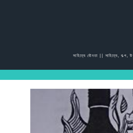
Skip
to
content
সাহিত্যে যৌনতা || সাহিত্যে, গল্প, 