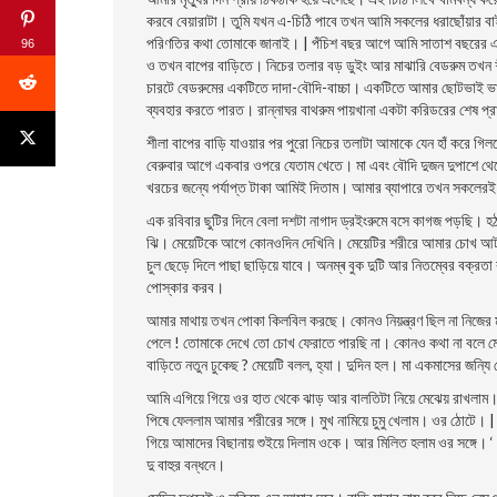
করবে বেয়ারাটা। তুমি যখন এ-চিঠি পাবে তখন আমি সকলের ধরাছোঁয়ার ব
পরিণতির কথা তােমাকে জানাই। | পঁচিশ বছর আগে আমি সাতাশ বছরের এক ব
96
ও তখন বাপের বাড়িতে। নিচের তলার বড় ডুইং আর মাঝারি বেডরুম তখ
চারটে
বেডরুমের একটিতে দাদা-বৌদি-বাচ্চা। একটিতে আমার ছােটভাই ভা
ব্যবহার করতে পারত। রান্নাঘর বাথরুম পায়খানা একটা করিডরের শেষ প্র
শীলা বাপের বাড়ি যাওয়ার পর পুরাে নিচের তলাটা আমাকে যেন হাঁ করে
বেরুবার আগে একবার ওপরে যেতাম খেতে। মা এবং বৌদি দুজন দুপাশে থেক
খরচের জন্যে পর্যাপ্ত টাকা আমিই দিতাম। আমার ব্যাপারে তখন সকলের
এক রবিবার ছুটির দিনে বেলা দশটা নাগাদ ড্রইংরুমে বসে কাগজ পড়ছি। হঠা
ঝি। মেয়েটিকে আগে কোনওদিন দেখিনি। মেয়েটির শরীরে আমার চোখ আটকে গ
চুল ছেড়ে দিলে পাছা ছাড়িয়ে যাবে। অনম্ৰ বুক দুটি আর নিতম্বের বক্রত
পােস্কার করব।
আমার মাথায় তখন পােকা কিলবিল করছে। কোনও নিয়ন্ত্রণ ছিল না নিজের 
পেলে ! তােমাকে দেখে তাে চোখ ফেরাতে পারছি না। কোনও কথা না বলে মেয়
বাড়িতে নতুন ঢুকেছ ? মেয়েটি বলল, হ্যা। দুদিন হল। মা একমাসের জন্য
আমি এগিয়ে গিয়ে ওর হাত থেকে ঝাড় আর বালতিটা নিয়ে মেঝেয় রাখলাম
পিষে ফেললাম আমার শরীরের সঙ্গে। মুখ নামিয়ে চুমু খেলাম। ওর ঠোটে। 
গিয়ে আমাদের বিছানায় শুইয়ে দিলাম ওকে। আর মিলিত হলাম ওর সঙ্গে। 
দু বাহুর বন্ধনে।