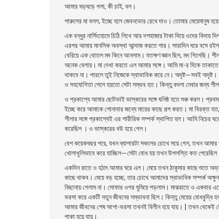
আমার ঘড়ঘড়ে গলা, কী চাই, বল।
পারুলের মা বলল, ইচ্ছে হলে জেবনভাের রেখে দাও। তােমার মেয়েমানুষ হ
এক বন্ধুর নার্সিংহােমে চিঠি লিখে আর দশহাজার টাকা দিয়ে ওদের বিদায় 
এরপর আমার মানসিক অবস্থা আন্দাজ করতে পার। সারাদিন ঘরে বসে রইলাম
বেরিয়ে এক বােতল মদ কিনে আনলাম। যতক্ষণ জ্ঞান ছিল, মদ গিলেছি। শ
অনেক বেলায়। মা দেখা করতে এল আমার সঙ্গে। আমি মা-র দিকে তাকাতে
থাকবে না। পারলে তুই নিজেকে স্বাভাবিক করে নে। অদৃষ্ট—সবই অদৃষ্ট। | ম
ও সহযােগিতা পেলে হয়তাে সেটা সম্ভব হত। কিন্তু বদলা নেবার জন্য শী
ও প্রকাশ্যে আমার ছােটভাই ভাস্করের সঙ্গে ঘনিষ্ঠ হতে শুরু করল। প্রথম প্
ইচ্ছে করে আমাকে শােনাবার জন্যে মায়ের কাছে গল্প করত। মা বিরক্ত হ
শীলার সঙ্গে প্রকাশ্যেই এর শারীরিক সম্পর্ক স্থাপিত হল। আমি নিচের 
করেছিল । ও ভাস্করের বউ হয়ে গেল।
বেশ কয়েকবছর পরে, যখন ব্যাপারটা সকলের চোখে সয়ে গেল, তখন আমার 
খােলাখুলিভাবে করে যাচ্ছিল—সেটা বােধ হয় তখন উপলস্তি কত পেরেছিল
একদিন রাতে ও হঠাৎ আমার ঘরে এল। মেয়ে তখন ঠাকুমার কাছে শুতে অভ্
কাছে থাকব। মেয়ে বড় হচ্ছে, তার চোখে আমাদের স্বাভাবিক সম্পর্ক অক্
বিছানায় গেলাম না। সােফার ওপর ঘুমিয়ে পড়লাম। মাঝরাতে ও একবা
ভরসা করে একটি নতুন জীবনের সম্ভাবনা ছিল। কিন্তু মেয়ের বােধবুদ্ধি হব
আমার জীবনের শেষ আশা-ভরসা তখনই বিলীন হয়ে যায়। | তখন থেকেই বেঁচে
পাকা হয়ে যায়।