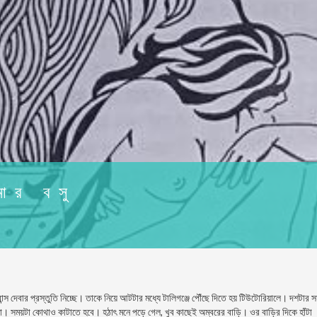
মার বসু
ট্রান্স দেবার প্রস্তুতি নিচ্ছে। তাকে নিয়ে আটটার মধ্যে টালিগঞ্জে পৌঁছে দিতে হয় টিউটোরিয়ালে। দশটার স
া
। সময়টা কোথাও কাটাতে হবে। হঠাৎ মনে পড়ে গেল, খুব কাছেই অম্বরের বাড়ি। ওর বাড়ির দিকে হাঁটা