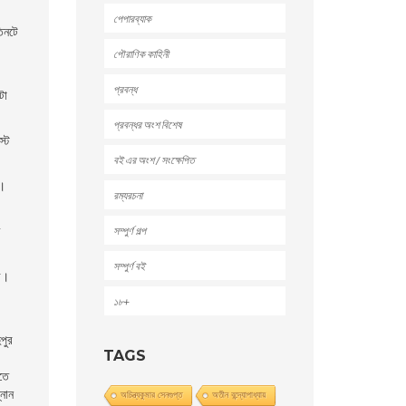
পেপারব্যাক
তিনটে
পৌরাণিক কাহিনী
প্রবন্ধ
টা
প্রবন্ধর অংশ বিশেষ
স্ট
বই এর অংশ / সংক্ষেপিত
ে।
রম্যরচনা
সম্পুর্ণ গল্প
সম্পুর্ণ বই
র।
১৮+
পুর
TAGS
াতে
নান
অচিন্ত্যকুমার সেনগুপ্ত
অতীন বন্দ্যোপাধ্যায়