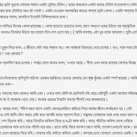
দুটো পুরনাে সােফার সামনে একটা সেন্টার টেবিল। ঘরের মাঝখানে একটা খাবার টেবিল না চারপাশে গােটা
েঝেয় রাখা টোস্টার আর হট প্লেট। একটা দেওয়াল আলমারির কাচের পাল্লা দুটো খােলা। একটা পাল্লার 
াচের গ্লাস, কাপডিশ ইত্যাদি বিক্ষিপ্তভাবে রাখা।
 লাগিয়ে ডিমের খােসা ছাড়াচ্ছে। খােসা ছাড়াতে ছাড়াতে বলল, রাতে অন্তত দুবার উঠতে হয় প্রাকৃতিক
 যদি কখনও তিনবার উঠতে হয় তাহলে তিন পেগ চেপে যায়। | আমি বললাম, এটা খুব বাজে অভ্যেস। তুমি এত
 চুমুক দিয়ে বলল, এ জীবনে সেটা আর সম্ভব নয়। মদ আমাকে নিরন্তর খেয়ে চলেছে। নাও, গরম গরম টো
া ! ওরা কোথায় ?
 প্রদক্ষিণ করে চলেছে। সশব্দে হেসে আবার বলল, ‘ওপরে আছে। শীলা এখন মাকে রান্নার যােগাড় দিচ্ছ
তন দিলখোলা হাসিখুশি পরিণত একজন ব্যক্তির ভেতরে কোথায় যেন সূক্ষ্ম খুঁজের একটা স্পর্শ করেছে। আমি
য় এক একা—
র। সকলের সঙ্গে থেকেও আমি একা। ওপরে দাদা বৌদি মা ছোটভাই বউ মেয়ে মােটমুটি একটা আলাদা পরিবা
বেলা মা-ই আমাকে খেতে দেয়। সংসার খরচের টাকাটা অবশ্য শীলাই দেয় মাসকাবারে।
াম। অম্বর বলল, ‘পঁচিশ বছর আগে একটা কেলেঙ্কারিতে জড়িয়ে গিয়ে আমার জীবন কলঙ্কিত হয়। সেই
কালি ধৌত করার চেষ্টা করে আসছি মদের প্রলেপ দিয়ে। সন্ধ্যায় তােমাদের সঙ্গে দেখা হবার আগে দু
পেগ ড্রিংক করি। সাড়ে তিনটেয় অফিসে ফিরে দু ঘণ্টা কাজ করি। সাড়ে পাঁচটায় অফিস থেকে বেরিয়ে
েমাদের সঙ্গে বসে চার-পাঁচটা হয়ে যায়। রাতে বাড়ি ফিরে যতক্ষণ জেগে থাকি, ততক্ষণ চলতেই থাকে। র
ঢেলে কমােড়ে গিয়ে বসি। তারপর দড়ি কাটতে কাটতে একটা। কাগজে চোখ বােলাতে বােলাতে একটা। স্