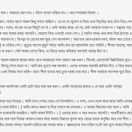
য়ে থাক। বাচ্চাকে মেনে নাও। নইলে খালাস করিয়ে দাও। আর দশহাজার ট্যাকা ।
দিলাম। যাবার আগে পারুল কিছু বলতে যাচ্ছিল। ওর মা সে-সুযােগ না দিয়ে ওকে হিড়হিড় করে টেনে নিয়ে গে
। স্নান, খাওয়া-দাওয়া কিছুই হল না। কেউ আমার কাছে এল না, কেউ আমাকে ডাকল না। সন্ধ্যার পরে
ীলা আর আমার কাছে আসেনি। মেয়েকে নিয়ে ওপরেই থেকে গেল। | পরদিন পাথর-ভার মাথা নিয়ে চৈতন্য 
 পারলাম না। নিঃশব্দে মা চোখের জল মুছে গেল অনেকক্ষণ। অবশেষে কোনওরকমে বলল, বউমা আর তোের সঙ
া বেরিয়ে গেল। মৃত্যুর আগের মুহূর্ত পর্যন্ত আমি বােধ হয় স্বাভাবিক হতে পারিনি। শীলার সাহায্য, সম
লা যা করল—সেটা ক্ষমার যােগ্য কিনা, তা বিচার করার অধিকার অবশ্যই আমার ছিল না।
রথম বাচ্চাকে মায়ের কাছে রেখে ভাষ্করের সঙ্গে বেরুতে শুরু করল। সিনেমা, রেস্তোরাঁ ভিক্টোরিয়ায় ঘুরে
ত, কিন্তু শাসন করত না। আমি মদে ডুবতে শুরু করলাম। এরপর ভাস্কর সরাসরি জানিয়ে দিল, ও বিয়ে করব
ঘরে একা নিজের মতন থাকি—রাতে শীলা ভাবের ঘরে ঢুকে দরজা বন্ধ করে। শীলা আমাকে সাতপাক ঘুরে বিয়ে
সঙ্গে আলটপকা একটা দুটো করে কথা শুরু করল। একটা অন্যায়ের জবাবে ও যে আর একটা অন্যায়
।
যস্ত হয়ে গিয়েছে। আমি তখন নেশার ঘােরে বেশ টালমাটাল। ও বলল, এখন থেকে মাঝে মাঝে আমি তােমা
ষুন্ন থাকা উচিত। | আমি কোনও জবাব না দিয়ে গ্লাসে মদ ঢাললাম। ও আমার বিছানায় শুয়ে পড়ল। আমি
র এসে ডাকাডাকি করেছিল। আমি আমল দিইনি।। | এরপরে রাতে ও আর কখনও আসেনি। পরবর্তীকালে মেয়
ার সঙ্গে সঙ্গে নিজের অপরাধ ঢাকার জন্য আমার বিরুদ্ধে কুৎসা করে মেয়ের মনকে কলুষিত করে দেয় শীলা।
 থাকার সমস্ত আকর্ষণ হারিয়ে যায় আমার কাছে। আত্মহননের পথে চব্বিশ ঘণ্টা মদে ডুবে থাকার সিদ্ধা