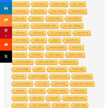
আহমেদ শফিক
ইনাম আহম্মেদ
ইন্দ্রনীল সান্যাল
ইভন নাভারাে
ইমরান মাহমুদ
ইয়ান ফ্লেমিং
ইহারা সেইকাকু
উজ্জ্বলকুমার দাস
উত্তম ঘােষ
উত্তম দত্ত
উল্লাস মল্লিক
উৎপল ভট্টাচার্য
এ. এস. বায়াট
এ.বি.এম কামালউদ্দিন শামীম
এফ. স্কট. ফিটজিরাল্ড
এমিল জোলা
এমিলি বারলো
এস এম মাসুদ রানা রবি
এহসান উল হক
2
ওয়াসি আহমেদ
ওয়াহিদ রেজা
ওয়েস্টার্ন
কঙ্কাবতী দত্ত
কবিতা সিংহ
কবীর চৌধুরী
কমলকুমার মজুমদার
কমলেশ রায়
কমলেশ রায়
কলিকৌতুক
কল্যাণ মজুমদার
কল্লোল সেনগুপ্ত
কাওয়াবাতা ইয়াসুমারী
কাজী এহসান উল্লাহ
কাজী জহুরুল হক
কাবেরী রায়চৌধুরী
কালিদাস
কিরণ শঙ্কর মৈত্র
কিশোরী শাস্ত্রী
কুণাল ঘোষ
কৃষ্ণকলি চক্রবর্তী
কৃষ্ণদ্বৈপায়ন ব্যাস
কৃষ্ণেন্দু মুখােপাধ্যায়
কৃষ্ণেন্দু মুখোপাধ্যায়
কেন ফলেট
কৌশিক জামান
ক্যারল ব্রাউন জেইনওয়ে
খুশবন্ত সিং
গাই এন. স্মিথ
গিয়ােভানি বােকাসিও
গিলিয়ান ফ্লিন
গী দ্য মপাসাঁ
গুন্টার গ্রাস
গে ট্যালেসি
গেব্রিয়েল গার্সিয়া মার্কেজ
গৌতম গুপ্ত
গৌতম ঘোষদস্তিদার
গ্রাহাম সুইফট
ঘনশ্যাম চৌধুরী