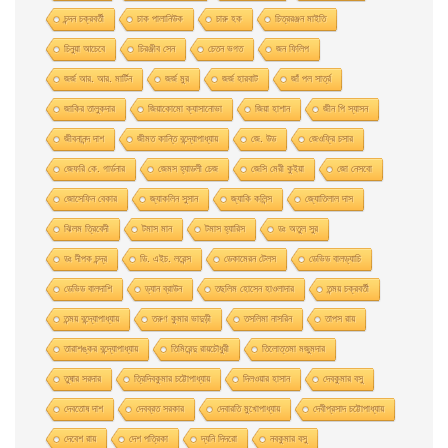
চন্দন চক্রবর্তী
চাক পালানিউক
চারু হক
চিত্ররঞ্জন মাইতি
চিনুয়া আচেবে
চিরঞ্জীব সেন
চেতন ভগত
জন ফিলিপ
জর্জ আর. আর. মার্টিন
জর্জ মুর
জর্জ হারবাট
জাঁ পল সার্ত্র
জাকির তালুকদার
জিয়াকোমাে ক্যাসানােভা
জিয়া হাশান
জীন পি স্যাসন
জীবনানন্দ দাশ
জীমত কান্তি বন্দ্যোপাধ্যায়
জে. উড
জেওফ্রি চসার
জেফরি কে. গার্ডনার
জেমস হ্যাডলী চেজ
জেসি মেরী কুইয়া
জো নেসবো
জোসেফিন বেকার
জ্যাকলিন সুসান
জ্যাকি কলিন্স
জ্যোতিলাল দাস
ঝিলম ত্রিবেদী
টমাস মান
টমাস হ্যারিস
ডঃ অতুল সুর
ডঃ দীপক চন্দ্র
ডি. এইচ. লরেন্স
ডেকামেরন টেলস
ডেভিড বালড্যাচি
ডেভিড বালদাশি
ড্যান ব্রাউন
তছলিম হোসেন হাওলাদার
তন্ময় চক্রবর্তী
তন্ময় বন্দ্যোপাধ্যায়
তরুণ কুমার ভাদুড়ী
তসলিমা নাসরিন
তাপস রায়
তারাশঙ্কর বন্দ্যোপাধ্যায়
তিমিরেন্দু রায়চৌধুরী
তিলোত্তমা মজুমদার
তুষার সরদার
ত্রিদিবকুমার চট্টোপাধ্যায়
দিলওয়ার হাসান
দেবকুমার বসু
দেবতোষ দাশ
দেবব্রত সরকার
দেবারতি মুখােপাধ্যায়
দেবীপ্রসাদ চট্টোপাধ্যায়
দেবেশ রায়
দেশ পত্রিকা
দ্যনি দিদরো
নবকুমার বসু