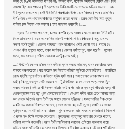
জন্য যে, চণ্ডী অভিসারে যান কি না? বসন্ত কাল, মনােরম উদ্যানের সৌন্দর্য দেখে শিব
কামমােহিত হয়ে গেলেন। উত্তেজনায় তিনি একটি বেলগাছকে জড়িয়ে ধরলেন। তার
বীর্যস্থলন হয়ে গেল। সেই বীর্য তিনি পদ্মপাতার উপর রেখে দিলেন। পদ্মের নাল দিয়ে
বীর্য পৌছে গেল পাতালে নাগরাজ বাসুকির মায়ের কাছে। তিনি সেই বীর্য দিয়ে পুতুল
বানিয়ে জন্ম দিলেন এক কন্যার। তার নাম হল পদ্মাবতী।……
…..প্রায় দিন দশেক পর দেখা, চায়ের কাপটা হাতে নেওয়ার আগে একবার তিনি স্ত্রীর
দিকে তাকালেন। বয়স অনেক দিন আগেই পঞ্চাশ পেরিয়ে গিয়েছে। তবু, এখনও
সনকা যথেষ্ট সুন্দরী। ছেলের বউয়েরা পাশে দাঁড়ালেও সেটা বােঝা যায়। গায়ের রঙ
এখনও কঁচা হলুদের মতাে, ত্বক টানটান। কোমর পর্যন্ত চুল, পাক ধরেনি। সুডৌল
স্তন, সরু কোমর। শরীরে কোথাও এতটুকু মেদ নেই।…..
…..মিনিট পাঁচেক পর দু’জন যখন নদীতে স্নান করতে নামলেন, তখন জোয়ারের জল
বাড়তে শুরু করেছে। বার কয়েক ডুব দিতেই শরীরটা জুড়িয়ে গেল তরিতার। মায়ামিতে
রােজ সুইমিং পুলে সাঁতার কাটতেন সুইম স্যুট পরে। ওখানে অত লােকলজ্জার ভয়
নেই। কিন্তু দয়াপুরে সেটা সম্ভব না। ট্যুরিস্টদের কারও চোখে পড়ে গেলে নিন্দে
করতে পারেন। নদীতে খানিকক্ষণ সাঁতার কাটার পর আরও স্নানসুখ পাওয়ার জন্য গা
থেকে ব্লাউজ আর ব্রা খুলে ফেললেন তরিতা। সেগুলাে নদীর পারে রেখে আসার জন্য
জল থেকে উঠতেই হঠাৎ তিনি শব্দ শুনতে পেলেন ইঞ্জিনের। সজনেখালির দিক থেকে
একটা বড় লঞ্চ এ দিকপানে আসছে। সঙ্গে জলের বড় ঢেউ তুলে। লঞ্চটা যে কারও
ব্যক্তিগত, দেখেই তা বােঝা যাচ্ছে। খুব ঝকঝকে, আর সাজানাে গােছানাে। বিদেশে
এ রকম লঞ্চ তিনি অনেক দেখেছেন। সুন্দরবনের প্রত্যন্ত জায়গায় দেখতে পাবেন,
তরিতা আশাই করেননি। হঠাৎ তিনি আবিষ্কার করলেন, ঢেউয়ের ধাক্কায় গায়ে
জড়িয়ে থাকা আঁচলটা বুক থেকে সরে গিয়েছে। উর্ধ্বাঙ্গ অনাবৃত। চট করে শরীরটাকে