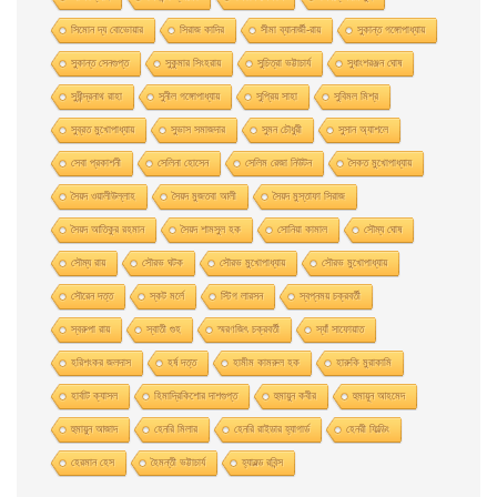
সিমোন দ্য বোভোয়ার
সিরাজ কাদির
সীমা ব্যানার্জী-রায়
সুকান্ত গঙ্গোপাধ্যায়
সুকান্ত সেনগুপ্ত
সুকুমার সিংহরায়
সুচিত্রা ভট্টাচার্য
সুধাংশরঞ্জন ঘোষ
সুধীন্দ্রনাথ রাহা
সুনীল গঙ্গোপাধ্যায়
সুপ্রিয় সাহা
সুবিমল মিশ্র
সুব্রত মুখোপাধ্যায়
সুভাস সমাজদার
সুমন চৌধুরী
সুসান অ্যাশলে
সেবা প্রকাশনী
সেলিনা হােসেন
সেলিম রেজা নিউটন
সৈকত মুখোপাধ্যায়
সৈয়দ ওয়ালীউল্লাহ
সৈয়দ মুজতবা আলী
সৈয়দ মুস্তাফা সিরাজ
সৈয়দ আতিকুর রহমান
সৈয়দ শামসুল হক
সোনিয়া কামাল
সৌম্য ঘােষ
সৌম্য রায়
সৌরভ ঘটক
সৌরভ মুখােপাধ্যায়
সৌরভ মুখোপাধ্যায়
সৌরেন দত্ত
স্কট মর্লে
স্টিগ লারসন
স্বপ্নময় চক্রবর্তী
স্বরুপা রায়
স্বাতী গুহ
স্মরণজিৎ চক্রবর্তী
স্যাঁ সাফোয়াত
হরিশংকর জলদাস
হর্ষ দত্ত
হামীম কামরুল হক
হারুকি মুরাকামি
হার্বাট ক্যাসল
হিমাদ্রিকিশাের দাশগুপ্ত
হুমায়ুন কবীর
হুমায়ূন আহমেদ
হুমায়ুন আজাদ
হেনরি মিলার
হেনরি রাইডার হ্যাগার্ড
হেনরী ফিল্ডিং
হেরমান হেস
হৈমন্তী ভট্টাচার্য
হ্যারল্ড রবিন্স