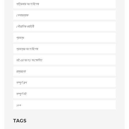
পত্রিকার অংশ বিশেষ
পেপারব্যাক
পৌরাণিক কাহিনী
প্রবন্ধ
প্রবন্ধর অংশ বিশেষ
বই এর অংশ / সংক্ষেপিত
রম্যরচনা
সম্পুর্ণ গল্প
সম্পুর্ণ বই
১৮+
TAGS