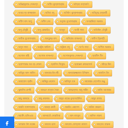
অচিন্ত্যকুমার সেনগুপ্ত
অতীন বন্দ্যোপাধ্যায়
অদ্বৈত মল্লবর্মণ
অনরে দ্য বালজ্যাক
অনিতা বসু
অনির্বাণ বন্দ্যোপাধ্যায়
অনিলেন্দু চক্রবর্তী
অনীশ দাস অপু
অনীশ দেব
অনুপম মুখোপাধ্যায়
অপরাজিতা সরকার
অপু চৌধুরী
অপু রােজারিও
অবধূত
অবনী সাহা
অভিজিৎ চৌধুরী
অভীক মুখোপাধ্যায়
অমরেন্দ্র দাস
অমিতাভ দাশগুপ্ত
অমীশ ত্রিপাঠি
অমৃত সাহা
অরবিন্দ আডিগা
অরিন্দম বসু
অর্ণব সাহা
অর্পিতা সরকার
অলোক বারী
অশােক দাশগুপ্ত
অশোককুমার সেনগুপ্ত
অ্যানীস নীন
অ্যাম্পায়ার অব দ্য মােঘল
অ্যালিস সিবােন্ড
অ্যালেক্স রাদারফোর্ড
আঁদ্রে জিদ
আইয়ুব আল আমিন
আখতার-উন-নবী
আখতারুজ্জামান ইলিয়াস
আনাইস নিন
আনাতােল ফ্রাঁস
আনিছুর রহমান
আনিসুল হক
আনোয়ার হোসেইন মঞ্জু
আন্দালিব রাশদী
আবদুল মান্নান সৈয়দ
আবদুল্লাহ আবু সায়ীদ
আবিদ আনোয়ার
আবু আযহার
আবু কায়সার
আবুল খায়ের মুসলেহউদ্দিন
আবুল বাশার
আরতি গঙ্গোপাধ্যায়
আরব্য রজনী
আরভিং ওয়ালেস
আরিফ নজরুল
আর্নেষ্ট হেমিংওয়ে
আলবার্তো মােরাভিয়া
আল মাহমুদ
আলিফ লায়লা
আশরাফ উল ময়েজ
আহমদ ছফা
আহমাদ মোস্তফা কামাল
আহমেদ ফারুক