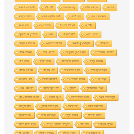
রম্যাণী গোস্বামী
রাই শিল্পী
রাজশেখর বসু
রাজীব রায়হান
রামায়ণ
রায়হান আলম
রিচার্ড ফ্রান্সিস বারটন
রিচার্ড হুগস
রিনি গঙ্গোপাধ্যায়
রূপক সাহা
লিও তলস্তয়
লিওনার্ড স্মিথের্স
লি চাইল্ড
লুসিয়াস আপুলেইয়াস
শংকর
শওকত আলী
শওকত ওসমান
শক্তিপদ রাজগুরু
শঙ্করলাল ভট্টাচার্য
শঙ্করী মুখােপাধ্যায়
শচীন দাশ
শচীন ভৌমিক
শফিক রেহমান
শরৎকুমার মুখোপাধ্যায়
শলোমনের পরমগীত
শশী থারুর
শহীদুল জহির
শহীদুল্লাহ কায়সার
শামসুর রাহমান
শামিম আহমেদ
শাহবাজ খান
শীর্ষ বন্দ্যোপাধ্যায়
শীর্ষেন্দু মুখোপাধ্যায়
শুদ্ধসত্ব ঘোষ
শুভদেব চক্রবর্তী
শেখ আবদুল হাকিম
শেখর চৌধুরী
শেখর সেনগুপ্ত
শ্রীইন্দু ভূষণ দাস
শ্রীজাত
শ্রীনীরদচন্দ্র চৌধুরী
শ্রী প্রেমদাস ভিখারী
সংহিতা কুণ্ড
সঙ্গীতা বন্দ্যোপাধ্যায়
সঞ্জীব চট্টোপাধ্যায়
সন্তু বিশ্বাস
সন্দীপন চট্টোপাধ্যায়
সমরেশ বসু
সমরেশ মজুমদার
সমারসেট মম
সমীর রায়চৌধুরী
সম্বাদ রসরাজ
সাইয়েদ জামিল
সাদত হাসান মান্টো
সাদেকুল আহসান কল্লোল
সায়ন দাস
সায়ন্তনী পূততুন্ড
সা’দউল্লাহ
সিগমন্ড ফ্রয়েড
সিডনি শেলডন
সিনক্লেয়ার লুই