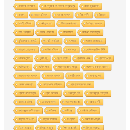
নাতালিয়া গিনসবার্গ
না প্রেমিক না বিপ্লবী কাব্যগ্রন্থ
নাবিল মুহতাসিম
নারায়ণ
নারায়ণ চট্টরাজ
নারায়ণ সান্যাল
নিক কার্টার
নিগুরানন্দ
নিমাই ভট্টাচার্য
নির্মলেন্দু গুণ
নির্মাল্য দাশ গুপ্ত
নির্মাল্য সেনগুপ্ত
নিল গেইম্যান
নিয়াজ মোরশেদ
নীললােহিত
নীলাঞ্জন চট্টোপাধ্যায়
নৃসিংহপ্রসাদ ভাদুড়ী
ন্যান্সি ফ্রাইডে
পরশুরাম
পাওলাে কোয়েলহাে
পাওলাে কোয়েলহো
পাপিয়া ভট্টাচার্য
পার্থ দত্ত
পােজিও ব্রাচ্চিও লিনি
পিয়েরে লুইস
পূরবী বসু
পূর্ণেন্দু পত্রী
পৃথ্বীরাজ সেন
প্রচেত গুপ্ত
প্রতিভা বসু
প্রদীপ পাল
প্রফুল্ল কুমার পাত্র
প্রফেসর মকবুল হােসেন
প্রবােধকুমার সান্যাল
প্রবােধ সান্যাল
প্রবীর ঘােষ
প্রশান্ত মৃধা
প্রসাদ সেনগুপ্ত
প্রান্ত ঘোষ দস্তিদার
প্রাপ্তবয়স্কদের জন্য
প্রিতম মুখোপাধ্যায়
প্রিন্স আশরাফ
প্রিয়ব্রত নন্দী
প্ৰণয়কৃষ্ণ গোস্বামী
ফারজানা রাইসা
ফেরদৌস আলম
ফ্রানৎস কাফকা
বকুল চৌধুরী
বঙ্কিমচন্দ্র চট্টোপাধ্যায়
বাইবেল
বানী বসু
বার্নহার্ড শেলিঙ্ক
বাসুদেব দাশগুপ্ত
বাসুবেদ মালাকর
বাৎস্যায়ন
বিনতা রায় চৌধুরী
বিনোদ ঘোষাল
বিপ্রদাশ বড়ুয়া
বিপ্লব চক্রবর্তী
বিপ্লব মজুমদার