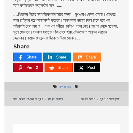
তিনি কাটিয়েছেন সত্যবতীর সঙ্গে।…..
…..পিছনের সিটের ডান দিকে বসে আছে সনকা। মুখ-চোখ ফোলা ফোলা। বােধহয়
সারা রাত্তির ধরে কান্নাকাটি করেছে। অন্য সময় গয়নায় ঢাকা ঢাকে বলে ওর
শরীরটাই দেখা যায় না। এখন ওর শরীরে একটাও গয়না নেই। রাগের চোটে মনে হয়,
খুলে ফেলেছে। সনকার স্তনের খাঁজ দেখে হঠাৎ যৌনতাড়না অনুভব করলেন
চন্দ্রভানু। কয়েক সেকেন্ড সেদিকে তাকিয়ে থেকে।….
Share
Share
Share
Share
Pin
2
Share
Post
রূপক সাহা
Post
কবি অথবা দণ্ডিত অপুরুষ – হুমায়ুন আজাদ
অর্ধেক জীবন – সুনীল গঙ্গোপাধ্যায়
navigation