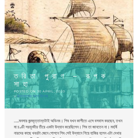
তরিতা পুরাণ – রূপক
সাহা
POSTED ON
30 APRIL, 2020
››
উপন্যাসের অংশ বিশেষ
…..
মনসার জন্মবৃত্তান্তটাই অভিনব। শিব যখন কাশীতে এসে বসবাস করছেন, তখন
মা চণ্ডী সরযূনদীর তীরে একটা উদ্যান করেছিলেন। শিব তা জানতেন না
। মহর্ষি
নারদের কাছে খবরটা জেনে গােপনে শিব সেই উদ্যানে গিয়ে হাজির হলেন এটা দেখার