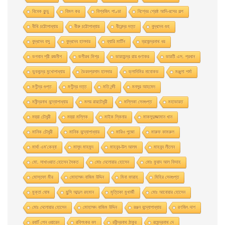
বিবেক কুন্ডু
বিমল কর
বিশ্বজিৎ পাণ্ডা
বিশ্বের শ্রেষ্ঠ আদি-রসের গল্প
বীথি চট্টোপাধ্যায়
বীরু চট্টোপাধ্যায়
বীরেন্দ্র দত্ত
বুদ্ধদেব গুহ
বুদ্ধদেব বসু
বুদ্ধদেব হালদার
ব্যারি মার্টিন
ব্রজেন্দ্রনাথ ধর
ভগবান শ্রী রজনীশ
ভগীরথ মিশ্র
ভারতচন্দ্র রায় গুণাকর
ভারতী এস. প্রধান
ভুবনচন্দ্র মুখোপাধ্যায়
ভৈরবপ্রসাদ হালদার
ভ্লাদিমির নাবোকভ
মঞ্জুলা শর্মা
মণীন্দ্র গুপ্ত
মণীন্দ্র দত্ত
মতি নন্দী
মনসুর আহমেদ
মনীন্দ্রনাথ বন্দ্যোপাধ্যায়
মলয় রায়চৌধুরী
মল্লিকা সেনগুপ্ত
মহাভারত
মহুয়া চৌধুরী
মহুয়া মল্লিক
মাইক স্কিনার
মাকসুদুজ্জামান খান
মানিক চৌধুরী
মানিক বন্দ্যোপাধ্যায়
মারিও পুজো
মারুফ কামরুল
মার্থা এম'কেন্না
মাসুদ মাহমুদ
মাহবুব-উল আলম
মাহবুব লীলেন
মাে. সাখাওয়াত হােসেন সৈকত
মােঃ দেলােয়ার হােসেন
মােঃ ফুয়াদ আল ফিদাহ
মােস্তফা মীর
মােহাম্মদ নাজিম উদ্দিন
মিনা ফারাহ
মিহির সেনগুপ্ত
মুক্তা ঘোষ
মুন্সি আব্দুল রহমান
মৃত্তিকা মুখার্জী
মোঃ আনোয়ার হোসেন
মোঃ দেলোয়ার হােসেন
মোহাম্মদ নাজিম উদ্দিন
রঞ্জন বন্দ্যোপাধ্যায়
রণজিৎ দাশ
রবার্ট পেন ওয়ারেন
রবিশংকর বল
রবীন্দ্রনাথ ঠাকুর
রমেন্দ্রনাথ দে