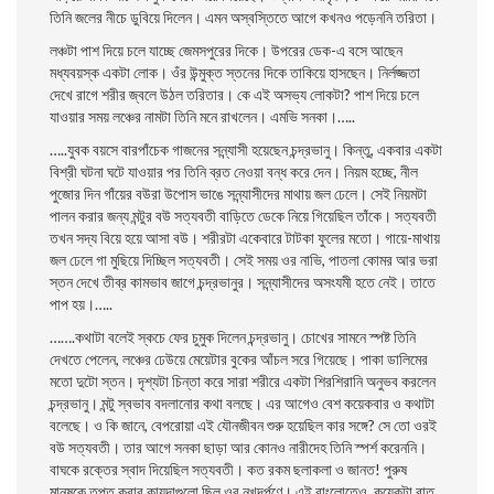
তিনি জলের নীচে ডুবিয়ে দিলেন। এমন অস্বস্তিতে আগে কখনও পড়েননি তরিতা।
লঞ্চটা পাশ দিয়ে চলে যাচ্ছে জেমসপুরের দিকে। উপরের ডেক-এ বসে আছেন
মধ্যবয়স্ক একটা লােক। ওঁর উন্মুক্ত স্তনের দিকে তাকিয়ে হাসছেন। নির্লজ্জতা
দেখে রাগে শরীর জ্বলে উঠল তরিতার। কে এই অসভ্য লােকটা? পাশ দিয়ে চলে
যাওয়ার সময় লঞ্চের নামটা তিনি মনে রাখলেন। এমভি সনকা।…..
…..যুবক বয়সে বারপাঁচেক গাজনের সন্ন্যাসী হয়েছেন চন্দ্রভানু। কিন্তু, একবার একটা
বিশ্রী ঘটনা ঘটে যাওয়ার পর তিনি ব্রত নেওয়া বন্ধ করে দেন। নিয়ম হচ্ছে, নীল
পুজোর দিন গাঁয়ের বউরা উপােস ভাঙে সন্ন্যাসীদের মাথায় জল ঢেলে। সেই নিয়মটা
পালন করার জন্য মন্টুর বউ সত্যবতী বাড়িতে ডেকে নিয়ে গিয়েছিল তাঁকে। সত্যবতী
তখন সদ্য বিয়ে হয়ে আসা বউ। শরীরটা একেবারে টাটকা ফুলের মতাে। গায়ে-মাথায়
জল ঢেলে গা মুছিয়ে দিচ্ছিল সত্যবতী। সেই সময় ওর নাভি, পাতলা কোমর আর ভরা
স্তন দেখে তীব্র কামভাব জাগে চন্দ্রভানুর। সন্ন্যাসীদের অসংযমী হতে নেই। তাতে
পাপ হয়।…..
…….কথাটা বলেই স্কচে ফের চুমুক দিলেন চন্দ্রভানু। চোখের সামনে স্পষ্ট তিনি
দেখতে পেলেন, লঞ্চের ঢেউয়ে মেয়েটার বুকের আঁচল সরে গিয়েছে। পাকা ডালিমের
মতাে দুটো স্তন। দৃশ্যটা চিন্তা করে সারা শরীরে একটা শিরশিরানি অনুভব করলেন
চন্দ্রভানু। মন্টু স্বভাব বদলানাের কথা বলছে। এর আগেও বেশ কয়েকবার ও কথাটা
বলেছে। ও কি জানে, বেপরােয়া এই যৌনজীবন শুরু হয়েছিল কার সঙ্গে? সে তাে ওরই
বউ সত্যবতী। তার আগে সনকা ছাড়া আর কোনও নারীদেহ তিনি স্পর্শ করেননি।
বাঘকে রক্তের স্বাদ দিয়েছিল সত্যবতী। কত রকম ছলাকলা ও জানত! পুরুষ
মানুষকে তৃপ্ত করার কায়দাগুলাে ছিল ওর নখদর্পণে। এই বাংলােতেও, কয়েকটা রাত