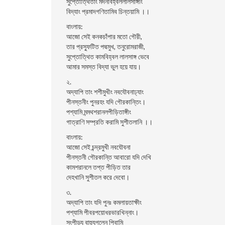
সুপ্তোত্থিতাং মদনবিহ্বললালসাঙ্গীং
বিদ্যাং প্রমাদগণিতামিব চিন্তয়ামি ।।
বাংলায়:
আজো সেই কনকচাঁপার মতো গৌরী,
তার প্রস্ফুটিত পদ্মমুখ, তনুরোমরাজী,
সুপ্তোত্থিত কামবিহ্বল লালসাঙ্গ ভেবে
আমার সমস্ত বিদ্যা ভুল হয়ে যায়।
২.
অদ্যাপি তাং শশীমুখীং নবযৌবনাঢ্যাং
পীনস্তনীং পুনরহং যদি গৌরকান্তিং।
পশ্যামি মন্মথশরানলপীড়িতাঙ্গীং
গাত্রাণি সম্প্রতি করামি সুশীতলানি ।।
বাংলায়:
আজো সেই চন্দ্রমুখী নবযৌবনা
পীনস্তনী গৌরকান্তি আবারো যদি দেখি
কামশরানলে তপ্ত পীড়িত তার
দেহখানি সুশীতল করে দেবো।
৩.
অদ্যাপি তাং যদি পুনঃ কমলায়তাক্ষীং
পশ্যামি পীবরপয়োধরভারখিন্নাং।
সংপীড়্য বাহুযুগলেন পিবামি