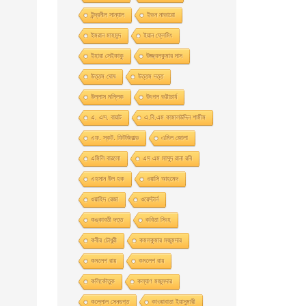
ইন্দ্রনীল সান্যাল
ইভন নাভারাে
ইমরান মাহমুদ
ইয়ান ফ্লেমিং
ইহারা সেইকাকু
উজ্জ্বলকুমার দাস
উত্তম ঘােষ
উত্তম দত্ত
উল্লাস মল্লিক
উৎপল ভট্টাচার্য
এ. এস. বায়াট
এ.বি.এম কামালউদ্দিন শামীম
এফ. স্কট. ফিটজিরাল্ড
এমিল জোলা
এমিলি বারলো
এস এম মাসুদ রানা রবি
এহসান উল হক
ওয়াসি আহমেদ
ওয়াহিদ রেজা
ওয়েস্টার্ন
কঙ্কাবতী দত্ত
কবিতা সিংহ
কবীর চৌধুরী
কমলকুমার মজুমদার
কমলেশ রায়
কমলেশ রায়
কলিকৌতুক
কল্যাণ মজুমদার
কল্লোল সেনগুপ্ত
কাওয়াবাতা ইয়াসুমারী