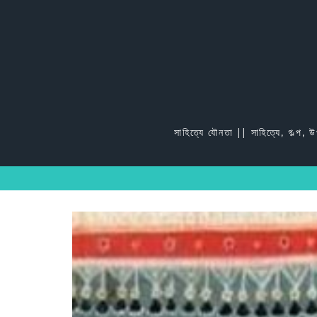
Skip
to
content
সাহিত্যে যৌনতা || সাহিত্যে, গল্প, 