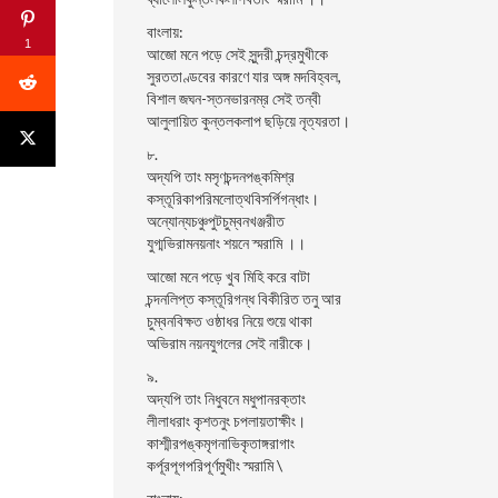
বাংলায়:
1
আজো মনে পড়ে সেই সুন্দরী চন্দ্রমুখীকে
সুরততাণ্ডবের কারণে যার অঙ্গ মদবিহ্বল,
বিশাল জঘন-স্তনভারনম্র সেই তন্বী
আলুলায়িত কুন্তলকলাপ ছড়িয়ে নৃত্যরতা।
৮.
অদ্যপি তাং মসৃণচন্দনপঙ্কমিশ্র
কস্তূরিকাপরিমলোত্থবিসর্পিগন্ধাং।
অন্যোন্যচঞ্চুপুটচুম্বনখঞ্জরীত
যুগ্মভিরামনয়নাং শয়নে স্মরামি ।।
আজো মনে পড়ে খুব মিহি করে বাটা
চন্দনলিপ্ত কস্তূরিগন্ধ বিকীরিত তনু আর
চুম্বনবিক্ষত ওষ্ঠাধর নিয়ে শুয়ে থাকা
অভিরাম নয়নযুগলের সেই নারীকে।
৯.
অদ্যপি তাং নিধুবনে মধুপানরক্তাং
লীলাধরাং কৃশতনুং চপলায়তাক্ষীং।
কাশ্মীরপঙ্কমৃগনাভিকৃতাঙ্গরাগাং
কর্পূরপূগপরিপূর্ণমুখীং স্মরামি \