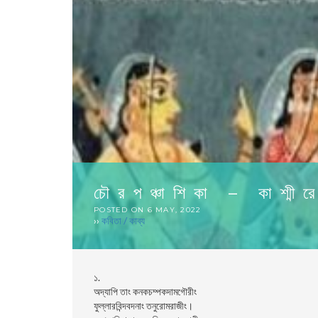
চৌরপঞ্চাশিকা – কাশ্মী
POSTED ON
6 MAY, 2022
››
কবিতা / কাব্য
১.
অদ্যাপি তাং কনকচম্পকদামগৌরীং
ফুল্লারবিন্দবদনাং তনুরোমরাজীং।