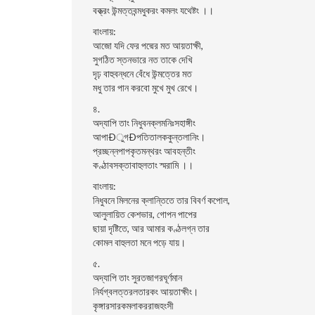
বক্ত্রং উন্মত্তবন্মধুকরং কমলং যথেষ্টং ।।
বাংলায়:
আজো যদি ফের পদ্মের মত আয়তাক্ষী,
সুগঠিত স্তনভারে নত তাকে দেখি
দৃঢ় বাহুবন্ধনে বেঁধে উন্মত্তের মত
মধু তার পান করবো মুখে মুখ রেখে।
৪.
অদ্যাপি তাং নিধুবনক্লমনিঃসহাঙ্গীং
আপাÐুগÐপতিতালককুন্তলানিং।
প্রচ্ছন্নপাপকৃতমন্থরং আবহন্তীং
কণ্ঠাবসক্তাবাহুলতাং স্মরামি ।।
বাংলায়:
নিধুবনে মিলনের ক্লান্তিতে তার বিবর্ণ কপোল,
আলুলায়িত কেশভার, গোপন পাপের
ছায়া দৃষ্টিতে, আর আমার কণ্ঠলগ্ন তার
কোমল বাহুলতা মনে পড়ে যায়।
৫.
অদ্যাপি তাং সুরতজাগরঘূর্ণমান
নির্যগ্বলত্তরলতারকং আয়তাক্ষীং।
কৃঙ্গারসারকমলাকররাজহংসী