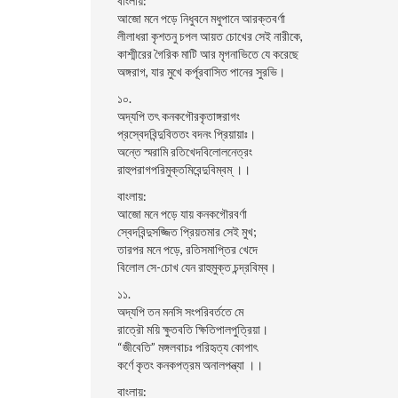
বাংলায়:
আজো মনে পড়ে নিধুবনে মধুপানে আরক্তবর্ণা
লীলাধরা কৃশতনু চপল আয়ত চোখের সেই নারীকে,
কাশ্মীরের গৈরিক মাটি আর মৃগনাভিতে যে করেছে
অঙ্গরাগ, যার মুখে কর্পূরবাসিত পানের সুরভি।
১০.
অদ্যপি তৎ কনকগৌরকৃতাঙ্গরাগং
প্রস্বেদবিন্দুবিততং বদনং প্রিয়ায়াঃ।
অন্তে স্মরামি রতিখেদবিলোলনেত্রং
রাহুপরাগপরিমুক্তমিবেন্দুবিম্বম্ ।।
বাংলায়:
আজো মনে পড়ে যায় কনকগৌরবর্ণা
স্বেদবিন্দুসজ্জিত প্রিয়তমার সেই মুখ;
তারপর মনে পড়ে, রতিসমাপ্তির খেদে
বিলোল সে-চোখ যেন রাহুমুক্ত চন্দ্রবিম্ব।
১১.
অদ্যপি তন মনসি সংপরিবর্ততে মে
রাত্রৌ ময়ি ক্ষুতবতি ক্ষিতিপালপুত্রিয়া।
“জীবেতি” মঙ্গলবাচঃ পরিহৃত্য কোপাৎ
কর্ণে কৃতং কনকপত্রম অনালপন্ত্যা ।।
বাংলায়: