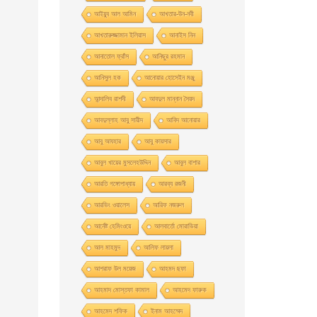
আইয়ুব আল আমিন
আখতার-উন-নবী
আখতারুজ্জামান ইলিয়াস
আনাইস নিন
আনাতােল ফ্রাঁস
আনিছুর রহমান
আনিসুল হক
আনোয়ার হোসেইন মঞ্জু
আন্দালিব রাশদী
আবদুল মান্নান সৈয়দ
আবদুল্লাহ আবু সায়ীদ
আবিদ আনোয়ার
আবু আযহার
আবু কায়সার
আবুল খায়ের মুসলেহউদ্দিন
আবুল বাশার
আরতি গঙ্গোপাধ্যায়
আরব্য রজনী
আরভিং ওয়ালেস
আরিফ নজরুল
আর্নেষ্ট হেমিংওয়ে
আলবার্তো মােরাভিয়া
আল মাহমুদ
আলিফ লায়লা
আশরাফ উল ময়েজ
আহমদ ছফা
আহমাদ মোস্তফা কামাল
আহমেদ ফারুক
আহমেদ শফিক
ইনাম আহম্মেদ