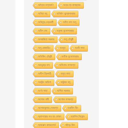
অদ্বৈত মল্লবর্মণ
অনরে দ্য বালজ্যাক
অনিতা বসু
অনির্বাণ বন্দ্যোপাধ্যায়
অনিলেন্দু চক্রবর্তী
অনীশ দাস অপু
অনীশ দেব
অনুপম মুখোপাধ্যায়
অপরাজিতা সরকার
অপু চৌধুরী
অপু রােজারিও
অবধূত
অবনী সাহা
অভিজিৎ চৌধুরী
অভীক মুখোপাধ্যায়
অমরেন্দ্র দাস
অমিতাভ দাশগুপ্ত
অমীশ ত্রিপাঠি
অমৃত সাহা
অরবিন্দ আডিগা
অরিন্দম বসু
অর্ণব সাহা
অর্পিতা সরকার
অলোক বারী
অশােক দাশগুপ্ত
অশোককুমার সেনগুপ্ত
অ্যানীস নীন
অ্যাম্পায়ার অব দ্য মােঘল
অ্যালিস সিবােন্ড
অ্যালেক্স রাদারফোর্ড
আঁদ্রে জিদ