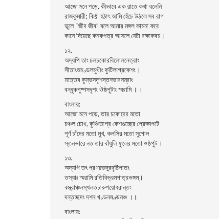
আজো মনে পড়ে, কীভাবে এক রাতে কথা বলেনি
রাজকুমারী; কিš’ হঠাৎ আমি হেঁচে উঠলে সব রাগ
ভুলে “জীব জীব” বলে আমার মঙ্গল কামনা করে
কানে দিয়েছে কনকপত্র আসলে যেটা রক্ষাকবচ।
১২.
অদ্যপি তাং চলচকোরবিলোলনেত্রাং
সীতাংশুমণ্ডলমুখীং কুটিলাগ্রকেশং।
মত্তেব কুম্ভসদৃশস্তনভারনম্রাং
বন্ধুকপুষ্পসদৃশং ঔষ্ঠপুটাং স্মরামি ।।
বাংলায়:
আজো মনে পড়ে, তার চকোরের মতো
চঞ্চল চোখ, কুঞ্চিতাগ্র কেশগুচ্ছের প্রেক্ষাপটে
পূর্ণ চাঁদের মতো মুখ, কলসির মতো সুগোল
স্তনভারে নত তার বাঁধুলি ফুলের মতো ওষ্ঠপুট।
১৩.
অদ্যপি তৎ প্রণয়ভঙ্গুরদৃষ্টিপাতং
তস্যাঃ স্মরামি রতিবিভ্রমগাত্রভঙ্গম্।
বস্ত্রাঞ্চলস্খলতচারুপয়োধরান্তং
দন্তচ্ছদং দশন খণ্ডনমণ্ডনঞ্চ ।।
বাংলায়: