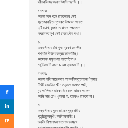
ব্রীড়াবিনম্রবদনাং ঊষসি স্মরামি ।।
বাংলায়:
আজো মনে পড়ে রাতভোরে সেই
সুরতজাগরিত নৃত্যরত উজ্জ্বল আয়ত
দুটি চোখ, কৃঙ্গার সরোবরে সঞ্চরমাণ
লজ্জাবনত মুখ সেই রাজহংসীর কথা।
৬.
অদ্যপি তাং যদি পুনঃ শ্রবণায়তাক্ষীং
পশ্যামি দীর্ঘবিরহজ্বরিতাঙ্গযষ্টিম্।
অঙ্গৈরহং সমুপগুহ্য ততোতিগাধং
নোন্মিলয়ামি নয়নে চ তাং ত্যাজয়ামি ।।
বাংলায়:
আজো যদি আরেকবার আকর্ণবিস্তৃতনয়না প্রিয়ার
দীর্ঘবিরহজনিত ক্ষীণ তনুলতা দেখতে পাই,
দৃঢ় আলিঙ্গনে তাকে বেঁধে নেব আমার অঙ্গে–
আমি আর চোখ খুলবো না, তাকেও ছাড়বো না।
৭.
অদ্যপি তাং সুরততাণ্ডবসূত্রধারীং
পূর্ণেন্দুসুন্দরমুখীং মদবিহ্বলাঙ্গীং।
তন্বীং বিশালজঘনস্তনভারনম্রাং
ব্যালোলকুন্তলকলাপবতীং স্মরামি ।।