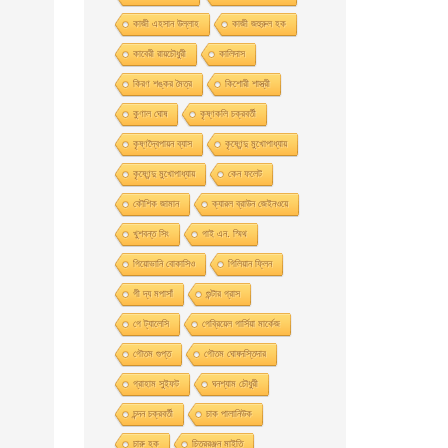
কাজী এহসান উল্লাহ
কাজী জহুরুল হক
কাবেরী রায়চৌধুরী
কালিদাস
কিরণ শঙ্কর মৈত্র
কিশোরী শাস্ত্রী
কুণাল ঘোষ
কৃষ্ণকলি চক্রবর্তী
কৃষ্ণদ্বৈপায়ন ব্যাস
কৃষ্ণেন্দু মুখােপাধ্যায়
কৃষ্ণেন্দু মুখোপাধ্যায়
কেন ফলেট
কৌশিক জামান
ক্যারল ব্রাউন জেইনওয়ে
খুশবন্ত সিং
গাই এন. স্মিথ
গিয়ােভানি বােকাসিও
গিলিয়ান ফ্লিন
গী দ্য মপাসাঁ
গুন্টার গ্রাস
গে ট্যালেসি
গেব্রিয়েল গার্সিয়া মার্কেজ
গৌতম গুপ্ত
গৌতম ঘোষদস্তিদার
গ্রাহাম সুইফট
ঘনশ্যাম চৌধুরী
চন্দন চক্রবর্তী
চাক পালানিউক
চারু হক
চিত্ররঞ্জন মাইতি