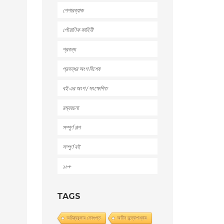
পেপারব্যাক
পৌরাণিক কাহিনী
প্রবন্ধ
প্রবন্ধর অংশ বিশেষ
বই এর অংশ / সংক্ষেপিত
রম্যরচনা
সম্পুর্ণ গল্প
সম্পুর্ণ বই
১৮+
TAGS
অচিন্ত্যকুমার সেনগুপ্ত
অতীন বন্দ্যোপাধ্যায়