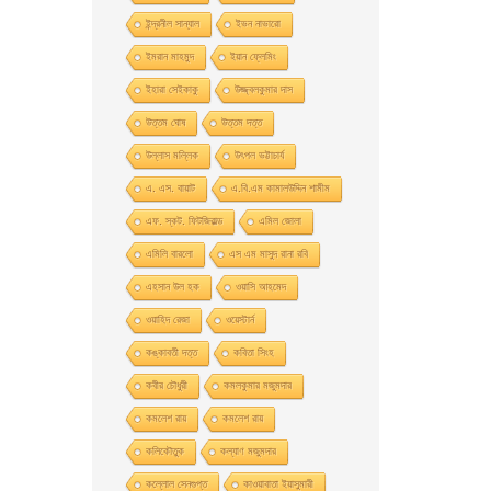
ইন্দ্রনীল সান্যাল
ইভন নাভারাে
ইমরান মাহমুদ
ইয়ান ফ্লেমিং
ইহারা সেইকাকু
উজ্জ্বলকুমার দাস
উত্তম ঘােষ
উত্তম দত্ত
উল্লাস মল্লিক
উৎপল ভট্টাচার্য
এ. এস. বায়াট
এ.বি.এম কামালউদ্দিন শামীম
এফ. স্কট. ফিটজিরাল্ড
এমিল জোলা
এমিলি বারলো
এস এম মাসুদ রানা রবি
এহসান উল হক
ওয়াসি আহমেদ
ওয়াহিদ রেজা
ওয়েস্টার্ন
কঙ্কাবতী দত্ত
কবিতা সিংহ
কবীর চৌধুরী
কমলকুমার মজুমদার
কমলেশ রায়
কমলেশ রায়
কলিকৌতুক
কল্যাণ মজুমদার
কল্লোল সেনগুপ্ত
কাওয়াবাতা ইয়াসুমারী