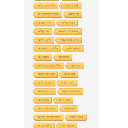
আইয়ুব আল আমিন
আখতার-উন-নবী
আখতারুজ্জামান ইলিয়াস
আনাইস নিন
আনাতােল ফ্রাঁস
আনিছুর রহমান
আনিসুল হক
আনোয়ার হোসেইন মঞ্জু
আন্দালিব রাশদী
আবদুল মান্নান সৈয়দ
আবদুল্লাহ আবু সায়ীদ
আবিদ আনোয়ার
আবু আযহার
আবু কায়সার
আবুল খায়ের মুসলেহউদ্দিন
আবুল বাশার
আরতি গঙ্গোপাধ্যায়
আরব্য রজনী
আরভিং ওয়ালেস
আরিফ নজরুল
আর্নেষ্ট হেমিংওয়ে
আলবার্তো মােরাভিয়া
আল মাহমুদ
আলিফ লায়লা
আশরাফ উল ময়েজ
আহমদ ছফা
আহমাদ মোস্তফা কামাল
আহমেদ ফারুক
আহমেদ শফিক
ইনাম আহম্মেদ