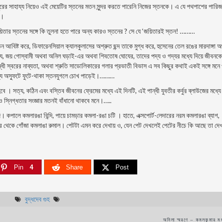
সুরের সাহায্য নিয়েও এই মেয়েটির স্তনের মতন সুন্দর করতে পারেনি নিজের স্তনকে। এ যে পথপাশের পার
ে।
 জয়িতার স্তনের সঙ্গে কি তুলনা হতে পারে অন্য কারও স্তনের ? সে যে ‘জয়িতারই স্তন! ………
আবিষ্ট করে, ডিফারেনসিয়াল ক্যালকুলাসের অশ্রুত ছন্দ তাকে মুগ্ধ করে, হুসেনের তেল রঙের মারদাঙ্গা 
য, জয় গােস্বামী অথবা অনিল ঘড়াই-এর অথবা শিবতােষ ঘােযের, তাদের পদ্য ও গদ্যর মধ্যে দিয়ে জীবনকে
ী স্বরের নাব্যতা, অথবা শ্রুতি সাডােলিকারের গলার প্রভাতী বিভাস এ সব কিছুর কথাই একই সঙ্গে মনে 
র মধ্যে অস্ফুটে ফুটে-থাকা স্তনযুগলে চোখ পাড়েই।………
 । সত্য, কঠিন এবং বস্তিব জীবনের ফ্রেমের মধ্যে এই দিনটি, এই পান্ধী যুবতীর কর্বুর ব্লাউজের মধ্যে 
 ও স্নিগ্ধতার সংজ্ঞার মতনই বাঁধানাে থাকবে মনে।…..
পালে কমলারঙা বিন্দি, পায়ে চামড়ার কমলা-রঙা চটি । হাতে, এক্সপাের্ট-লেদারের নরম কমলারঙা ব্যাগ,
 থেকে গোঁজা কমলাঙা রুমাল। পেটটা এমন করে দেখায় ও, যেন পেট দেখলেই পেটের নীচে কি আছে তা দে
Pin
4
Share
Post
বুদ্ধদেব গুহ
অনিলা স্মরণে – কমলকুমার ম