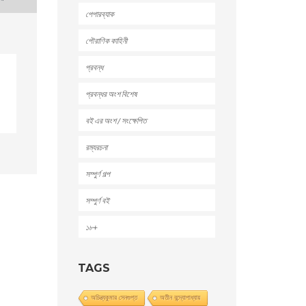
পেপারব্যাক
পৌরাণিক কাহিনী
প্রবন্ধ
প্রবন্ধর অংশ বিশেষ
বই এর অংশ / সংক্ষেপিত
রম্যরচনা
সম্পুর্ণ গল্প
সম্পুর্ণ বই
১৮+
TAGS
অচিন্ত্যকুমার সেনগুপ্ত
অতীন বন্দ্যোপাধ্যায়