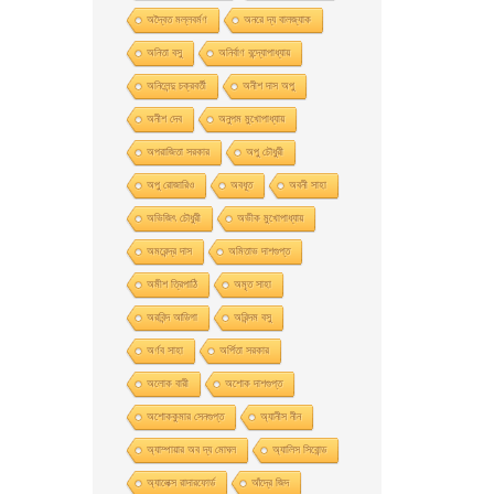
অদ্বৈত মল্লবর্মণ
অনরে দ্য বালজ্যাক
অনিতা বসু
অনির্বাণ বন্দ্যোপাধ্যায়
অনিলেন্দু চক্রবর্তী
অনীশ দাস অপু
অনীশ দেব
অনুপম মুখোপাধ্যায়
অপরাজিতা সরকার
অপু চৌধুরী
অপু রােজারিও
অবধূত
অবনী সাহা
অভিজিৎ চৌধুরী
অভীক মুখোপাধ্যায়
অমরেন্দ্র দাস
অমিতাভ দাশগুপ্ত
অমীশ ত্রিপাঠি
অমৃত সাহা
অরবিন্দ আডিগা
অরিন্দম বসু
অর্ণব সাহা
অর্পিতা সরকার
অলোক বারী
অশােক দাশগুপ্ত
অশোককুমার সেনগুপ্ত
অ্যানীস নীন
অ্যাম্পায়ার অব দ্য মােঘল
অ্যালিস সিবােন্ড
অ্যালেক্স রাদারফোর্ড
আঁদ্রে জিদ