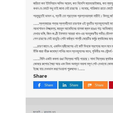
জয়িতা কত ইটালিয়ান অলিভ অয়েল, কত বিদেশি ময়েশ্চারাইজার, কত ম্যা
কখন যে ফোটে শুধু তাই জানা নেই চারণের । শুনেছে, পারিজাত রাতে ফোট
পরমুহূর্তেই ভাবল ও, স্তনী তাে প্রত্যেক প্রাপ্তবয়স্কা নারীই। কিন্তু
…….স্বপ্নময়ের গদ্যর স্বপ্নহীনতা চারণকে এই যুবতীর স্তনযুগলেরই মতন 
নয়নশােভন ঔজ্জ্বল্য, জয়নুল আবেদিনের হালকা জ্বল রঙের গাঢ় আভিজাত্
দেখার ভঙ্গি, জিন-কণ্ঠী ইফফাত আররা খান-এর অননুকরণীয় গভীর যৌনগন্ধ
গেল চারণের সেই হাতুড়ি-পেটা ঘর্মাক্ত পান্ধী মেয়েটির কর্মুর ব্লাউজে
…..চারণ জানে যে, একদিন হৃষীকেশের এই কটি দিনকে স্বপ্নের মতন মনে হবে
উঁকি মারা ভীরু কবােষ্ণ পাখির মতন স্তনযুগলের মতন, পৃথিবীর সব সৌন্দর্য
……..মিলি একটা কমলা-রঙা সিল্কের শাড়ি পরেছে। সাদা সিল্কের ব্লাউজ। ক
কোমরে রুপাের পৈছা আর এক বিঘৎ অনাবৃত ফরসা মসৃণ পেট-দেখানাে কোমর
ইচ্ছে যায় দেখভাল করণেওয়ালা পুরুষদের।…….
Share
Share
Share
Share
Post
জগমগি – বুদ্ধদেব গুহ