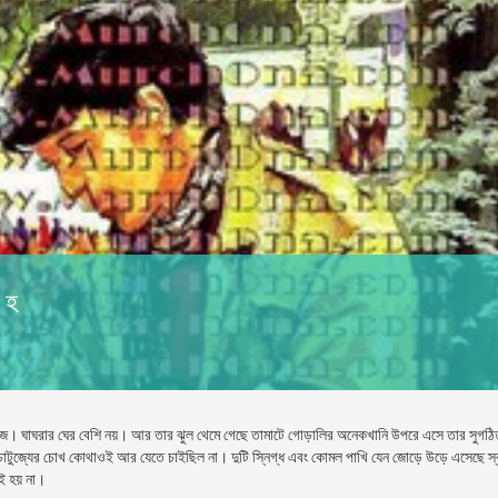
ুহ
লাউজ। ঘাঘরার ঘের বেশি নয়। আর তার ঝুল থেমে গেছে তামাটে গােড়ালির অনেকখানি উপরে এসে তার সুগঠি
ারণ চাটুজ্যের চোখ কোথাওই আর যেতে চাইছিল না। দুটি স্নিগ্ধ এবং কোমল পাখি যেন জোড়ে উড়ে এসেছে স্ব
ই হয় না।