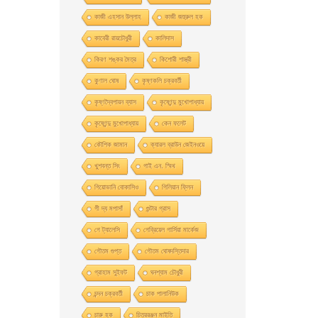
কাজী এহসান উল্লাহ
কাজী জহুরুল হক
কাবেরী রায়চৌধুরী
কালিদাস
কিরণ শঙ্কর মৈত্র
কিশোরী শাস্ত্রী
কুণাল ঘোষ
কৃষ্ণকলি চক্রবর্তী
কৃষ্ণদ্বৈপায়ন ব্যাস
কৃষ্ণেন্দু মুখােপাধ্যায়
কৃষ্ণেন্দু মুখোপাধ্যায়
কেন ফলেট
কৌশিক জামান
ক্যারল ব্রাউন জেইনওয়ে
খুশবন্ত সিং
গাই এন. স্মিথ
গিয়ােভানি বােকাসিও
গিলিয়ান ফ্লিন
গী দ্য মপাসাঁ
গুন্টার গ্রাস
গে ট্যালেসি
গেব্রিয়েল গার্সিয়া মার্কেজ
গৌতম গুপ্ত
গৌতম ঘোষদস্তিদার
গ্রাহাম সুইফট
ঘনশ্যাম চৌধুরী
চন্দন চক্রবর্তী
চাক পালানিউক
চারু হক
চিত্ররঞ্জন মাইতি