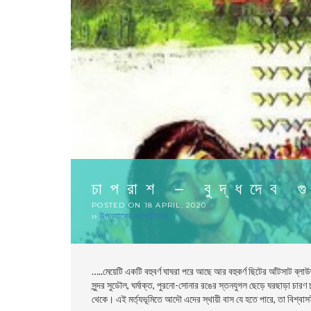
চাপরাশ – বুদ্ধদেব গ
POSTED ON
18 APRIL, 2020
››
উপন্যাসের অংশ বিশেষ
…..
মেয়েটি একটি বহুবর্ণ ঘাঘরা পরে আছে আর বহুকর্ণ ছিটের আঁটসাট ব্
সুন্দর সুডৌল, ঘর্মাক্ত, পুরনাে-সােনার রঙের স্তনযুগল ছেড়ে ঘরছাড়া চ
থেকে। এই মর্ত্যভূমিতে আদৌ এদের স্থায়ী বাস যে হতে পারে, তা বিশ্বাস