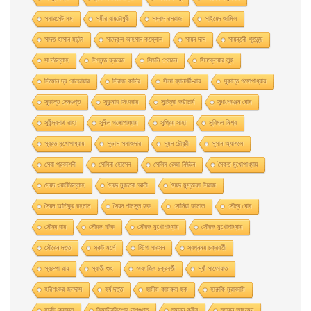
সমারসেট মম
সমীর রায়চৌধুরী
সম্বাদ রসরাজ
সাইয়েদ জামিল
সাদত হাসান মান্টো
সাদেকুল আহসান কল্লোল
সায়ন দাস
সায়ন্তনী পূততুন্ড
সা’দউল্লাহ
সিগমন্ড ফ্রয়েড
সিডনি শেলডন
সিনক্লেয়ার লুই
সিমোন দ্য বোভোয়ার
সিরাজ কাদির
সীমা ব্যানার্জী-রায়
সুকান্ত গঙ্গোপাধ্যায়
সুকান্ত সেনগুপ্ত
সুকুমার সিংহরায়
সুচিত্রা ভট্টাচার্য
সুধাংশরঞ্জন ঘোষ
সুধীন্দ্রনাথ রাহা
সুনীল গঙ্গোপাধ্যায়
সুপ্রিয় সাহা
সুবিমল মিশ্র
সুব্রত মুখোপাধ্যায়
সুভাস সমাজদার
সুমন চৌধুরী
সুসান অ্যাশলে
সেবা প্রকাশনী
সেলিনা হােসেন
সেলিম রেজা নিউটন
সৈকত মুখোপাধ্যায়
সৈয়দ ওয়ালীউল্লাহ
সৈয়দ মুজতবা আলী
সৈয়দ মুস্তাফা সিরাজ
সৈয়দ আতিকুর রহমান
সৈয়দ শামসুল হক
সোনিয়া কামাল
সৌম্য ঘােষ
সৌম্য রায়
সৌরভ ঘটক
সৌরভ মুখােপাধ্যায়
সৌরভ মুখোপাধ্যায়
সৌরেন দত্ত
স্কট মর্লে
স্টিগ লারসন
স্বপ্নময় চক্রবর্তী
স্বরুপা রায়
স্বাতী গুহ
স্মরণজিৎ চক্রবর্তী
স্যাঁ সাফোয়াত
হরিশংকর জলদাস
হর্ষ দত্ত
হামীম কামরুল হক
হারুকি মুরাকামি
হার্বাট ক্যাসল
হিমাদ্রিকিশাের দাশগুপ্ত
হুমায়ুন কবীর
হুমায়ূন আহমেদ