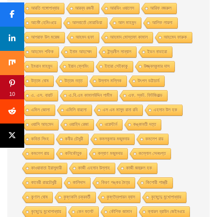
আরতি গঙ্গোপাধ্যায়
আরব্য রজনী
আরভিং ওয়ালেস
আরিফ নজরুল
আর্নেষ্ট হেমিংওয়ে
আলবার্তো মােরাভিয়া
আল মাহমুদ
আলিফ লায়লা
আশরাফ উল ময়েজ
আহমদ ছফা
আহমাদ মোস্তফা কামাল
আহমেদ ফারুক
আহমেদ শফিক
ইনাম আহম্মেদ
ইন্দ্রনীল সান্যাল
ইভন নাভারাে
ইমরান মাহমুদ
ইয়ান ফ্লেমিং
ইহারা সেইকাকু
উজ্জ্বলকুমার দাস
উত্তম ঘােষ
উত্তম দত্ত
উল্লাস মল্লিক
উৎপল ভট্টাচার্য
10
এ. এস. বায়াট
এ.বি.এম কামালউদ্দিন শামীম
এফ. স্কট. ফিটজিরাল্ড
এমিল জোলা
এমিলি বারলো
এস এম মাসুদ রানা রবি
এহসান উল হক
ওয়াসি আহমেদ
ওয়াহিদ রেজা
ওয়েস্টার্ন
কঙ্কাবতী দত্ত
কবিতা সিংহ
কবীর চৌধুরী
কমলকুমার মজুমদার
কমলেশ রায়
কমলেশ রায়
কলিকৌতুক
কল্যাণ মজুমদার
কল্লোল সেনগুপ্ত
কাওয়াবাতা ইয়াসুমারী
কাজী এহসান উল্লাহ
কাজী জহুরুল হক
কাবেরী রায়চৌধুরী
কালিদাস
কিরণ শঙ্কর মৈত্র
কিশোরী শাস্ত্রী
কুণাল ঘোষ
কৃষ্ণকলি চক্রবর্তী
কৃষ্ণদ্বৈপায়ন ব্যাস
কৃষ্ণেন্দু মুখােপাধ্যায়
কৃষ্ণেন্দু মুখোপাধ্যায়
কেন ফলেট
কৌশিক জামান
ক্যারল ব্রাউন জেইনওয়ে