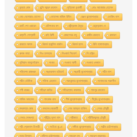
মুক্তা ঘোষ
মুন্সি আব্দুল রহমান
মৃত্তিকা মুখার্জী
মোঃ আনোয়ার হোসেন
মোঃ দেলোয়ার হােসেন
মোহাম্মদ নাজিম উদ্দিন
রঞ্জন বন্দ্যোপাধ্যায়
রণজিৎ দাশ
রবার্ট পেন ওয়ারেন
রবিশংকর বল
রবীন্দ্রনাথ ঠাকুর
রমেন্দ্রনাথ দে
রম্যাণী গোস্বামী
রাই শিল্পী
রাজশেখর বসু
রাজীব রায়হান
রামায়ণ
রায়হান আলম
রিচার্ড ফ্রান্সিস বারটন
রিচার্ড হুগস
রিনি গঙ্গোপাধ্যায়
রূপক সাহা
লিও তলস্তয়
লিওনার্ড স্মিথের্স
লি চাইল্ড
লুসিয়াস আপুলেইয়াস
শংকর
শওকত আলী
শওকত ওসমান
শক্তিপদ রাজগুরু
শঙ্করলাল ভট্টাচার্য
শঙ্করী মুখােপাধ্যায়
শচীন দাশ
শচীন ভৌমিক
শফিক রেহমান
শরৎকুমার মুখোপাধ্যায়
শলোমনের পরমগীত
শশী থারুর
শহীদুল জহির
শহীদুল্লাহ কায়সার
শামসুর রাহমান
শামিম আহমেদ
শাহবাজ খান
শীর্ষ বন্দ্যোপাধ্যায়
শীর্ষেন্দু মুখোপাধ্যায়
শুদ্ধসত্ব ঘোষ
শুভদেব চক্রবর্তী
শেখ আবদুল হাকিম
শেখর চৌধুরী
শেখর সেনগুপ্ত
শ্রীইন্দু ভূষণ দাস
শ্রীজাত
শ্রীনীরদচন্দ্র চৌধুরী
শ্রী প্রেমদাস ভিখারী
সংহিতা কুণ্ড
সঙ্গীতা বন্দ্যোপাধ্যায়
সঞ্জীব চট্টোপাধ্যায়
সন্তু বিশ্বাস
সন্দীপন চট্টোপাধ্যায়
সমরেশ বসু
সমরেশ মজুমদার