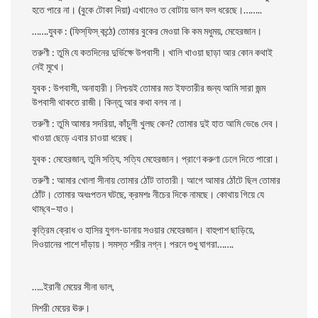
হতে পারে না। (বুকে টোকা দিয়া) এখানেও ত বোটায় ভাল ফল ধরেছে।……..
…….যুবক : (ফিস্‌ফিস্ কন্ঠে) তোমার বুকের মেওয়া কি কম মধুময়, মেহেরজান।
তরুণী : তুমি যে কতদিনের দুর্ভিক্ষে উপবাসী। খালি খাওয়া ছাড়া আর কোন কথাই
নেই মুখে।
যুবক : উপবাসী, অনাহারী। নিশ্চয়ই তোমার মত ইফতারীর জন্য আমি সারা জন্ম
উপবাসী থাকতে রাজী। কিন্তু আর কথা বলব না।
তরুণী : তুমি আমার সদরিয়া, কাঁচুলী খুলছ কেন? তোমার দুই হাত আমি ভেঙে দেব।
খাওয়া ছেড়ে এবার চাওয়া ধরেছ।
যুবক : মেহেরজান, তুমি সত্যি, সত্যি মেহেরজান। প্রাণে করুণা ঢেলে দিতে পারো।
তরুণী : আমার খোলা সীনায় তোমার ঠোঁট তাতারী। আগে আমার ঠোঁটে ছিল তোমার
ঠোঁট। তোমার অধঃপতন ঘটছে, ক্রমশঃ নীচের দিকে নামছে। কোথায় গিয়ে যে
থাম্‌বে–যাও।
কৃত্রিম ক্রোধ ও হাসির যুগল-ডানায় সওয়ার মেহেরজান। বাহুপাশ ছাড়িয়ে,
দিওয়ানের পাশে দাঁড়ায়। সমস্ত শরীর নগ্ন। পরনে শুধু ঘাগরা…….
…..ইরানী মেয়ের সীনা ভাল,
মিশরী মেয়ের ঊরু।