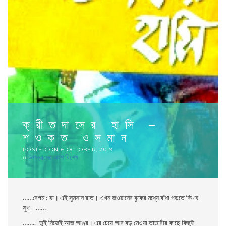
ক্রীতদাসের হাসি –
শওকত ওসমান
POSTED ON
6 OCTOBER, 2019
››
উপন্যাসের অংশ বিশেষ
……বেগম : যা। এই সুমসান রাত। এখন জওয়ানের বুকের মধ্যে বাঁধা পড়তে কি যে
সুখ—……
……..–তুই নিজেই আজ আঙুর। এর চেয়ে আর বড় মেওয়া তাতারীর কাছে কিছুই