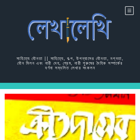
Skip
to
content
সাহিত্যে যৌনতা || সাহিত্যে, গল্প, উপন্যাসের যৌনতা, নগ্নতা,
যৌন মিলন এবং নারী দেহ, প্রেম, নারী পুরুষের দৈহিক সম্পার্কের
বর্ণনা সম্বলিত লেখার সংকলন