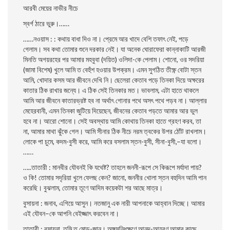
আরবী মেয়ের নাভীর নীচে
স্বর্গ ঠারে ভুরু।……
……নওয়াস : : কথায় বাধা দিও না। প্রেমে আর খাদে বেশি তফাৎ নেই, পড়ে
গেলাম। সব কথা তোমার শুনে দরকার নেই। যা অনেক ঘোরাফেরা কান্নাকাটি আরজী
মিনতি অগয়রহের পর আমার মহবুবা (দয়িত) ওলিদা-কে পেলাম। শোনো, ওর সদরিয়া
(জামা বিশেষ) খুলে আমি ত বেহুঁশ হওয়ার উপক্রম। এমন সুগঠিত তীক্ষ্ণ বোটা স্তন
আমি, খোদার কসম আর জীবনে দেখি নি। ছেলেরা কেতাব পড়ে তিনকা দিয়ে অক্ষরের
কাতার ঠিক রাখার জন্যে। এ ঠিক সেই তিনকার মত। ভাবলাম, এটা হাতে থাকলে
আমি আর জীবনে কাতারভ্রষ্ট হব না অর্থাৎ গোনার পথে অসৎ পথে পড়ব না। আল্লার
মেহেরবানী, এমন তিনকা জুটিয়ে দিয়েছেন, জীবনের কেতাব পড়তে আমার আর ভুল
হবে না। আরো শোনো। সেই অবস্থায় আমি কোথায় তিনকা হাতে গ্রহণ করব, তা
না, আমার মাথা ঝুঁকে গেল। আমি সীনার ঠিক নীচে নরম ত্বকের উপর ঠোঁট রাখলাম।
লোকে পা চুমে, কদম-বুসী করে, আমি করে বসলাম স্তন-বুসী, সীনা-বুসী,–যা বলো।
……
…..তাতারী : মানবীর যৌবনই কি যথেষ্ট? তাহলে জননী-রূপে সে কিরূপে মর্যাদা পায়?
ও কি! তোমার সদৃরিয়া খুলে ফেলছ কেন? জানো, জননীর খোলা স্তন বহুদিন আমি পান
করেছি। বুঝলাম, তোমার তূণে আদিম কয়েকটা শর আছে মাত্র।
বুসায়না : জনাব, এগিয়ে আসুন। নতজানু এক নারী আপনাকে আহ্বান দিচ্ছে। আমার
এই যৌবন–কে আপনি বেইজ্জাৎ করবেন না।
তাতারী : বুসায়না, তুমি ত মোড়-জানু। অঙ্গসন্ধিক্ষণে আনন্দ-আহরণ আমার কাছে