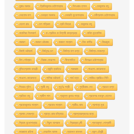
তুষার সরদার
ত্রিদিবকুমার চট্টোপাধ্যায়
দিলওয়ার হাসান
দেবকুমার বসু
দেবতোষ দাশ
দেবব্রত সরকার
দেবারতি মুখােপাধ্যায়
দেবীপ্রসাদ চট্টোপাধ্যায়
দেবেশ রায়
দেশ পত্রিকা
দ্যনি দিদরো
নবকুমার বসু
নাতালিয়া গিনসবার্গ
না প্রেমিক না বিপ্লবী কাব্যগ্রন্থ
নাবিল মুহতাসিম
নারায়ণ
নারায়ণ চট্টরাজ
নারায়ণ সান্যাল
নিক কার্টার
নিগুরানন্দ
নিমাই ভট্টাচার্য
নির্মলেন্দু গুণ
নির্মাল্য দাশ গুপ্ত
নির্মাল্য সেনগুপ্ত
নিল গেইম্যান
নিয়াজ মোরশেদ
নীললােহিত
নীলাঞ্জন চট্টোপাধ্যায়
নৃসিংহপ্রসাদ ভাদুড়ী
ন্যান্সি ফ্রাইডে
পরশুরাম
পাওলাে কোয়েলহাে
পাওলাে কোয়েলহো
পাপিয়া ভট্টাচার্য
পার্থ দত্ত
পােজিও ব্রাচ্চিও লিনি
পিয়েরে লুইস
পূরবী বসু
পূর্ণেন্দু পত্রী
পৃথ্বীরাজ সেন
প্রচেত গুপ্ত
প্রতিভা বসু
প্রদীপ পাল
প্রফুল্ল কুমার পাত্র
প্রফেসর মকবুল হােসেন
প্রবােধকুমার সান্যাল
প্রবােধ সান্যাল
প্রবীর ঘােষ
প্রশান্ত মৃধা
প্রসাদ সেনগুপ্ত
প্রান্ত ঘোষ দস্তিদার
প্রাপ্তবয়স্কদের জন্য
প্রিতম মুখোপাধ্যায়
প্রিন্স আশরাফ
প্রিয়ব্রত নন্দী
প্ৰণয়কৃষ্ণ গোস্বামী
ফারজানা রাইসা
ফেরদৌস আলম
ফ্রানৎস কাফকা
বকুল চৌধুরী