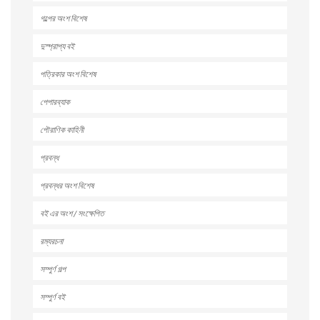
গল্পের অংশ বিশেষ
দুস্প্রাপ্য বই
পত্রিকার অংশ বিশেষ
পেপারব্যাক
পৌরাণিক কাহিনী
প্রবন্ধ
প্রবন্ধর অংশ বিশেষ
বই এর অংশ / সংক্ষেপিত
রম্যরচনা
সম্পুর্ণ গল্প
সম্পুর্ণ বই