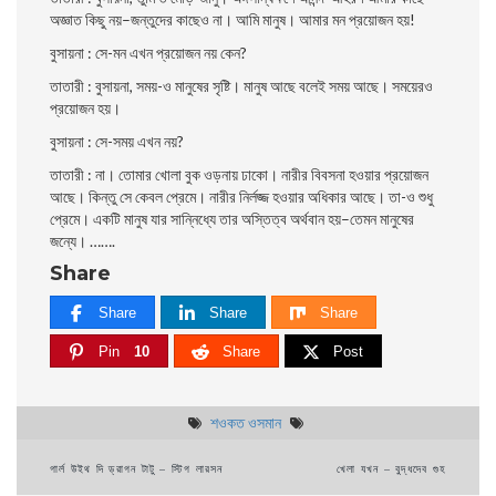
অজ্ঞাত কিছু নয়–জন্তুদের কাছেও না। আমি মানুষ। আমার মন প্রয়োজন হয়!
বুসায়না : সে-মন এখন প্রয়োজন নয় কেন?
তাতারী : বুসায়না, সময়-ও মানুষের সৃষ্টি। মানুষ আছে বলেই সময় আছে। সময়েরও
প্রয়োজন হয়।
বুসায়না : সে-সময় এখন নয়?
তাতারী : না। তোমার খোলা বুক ওড়নায় ঢাকো। নারীর বিবসনা হওয়ার প্রয়োজন
আছে। কিন্তু সে কেবল প্রেমে। নারীর নির্লজ্জ হওয়ার অধিকার আছে। তা-ও শুধু
প্রেমে। একটি মানুষ যার সান্নিধ্যে তার অস্তিত্ব অর্থবান হয়–তেমন মানুষের
জন্যে। …….
Share
Share
Share
Share
Pin
10
Share
Post
শওকত ওসমান
Post
গার্ল উইথ দি ড্রাগন টাটু – স্টিগ লারসন
খেলা যখন – বুদ্ধদেব গুহ