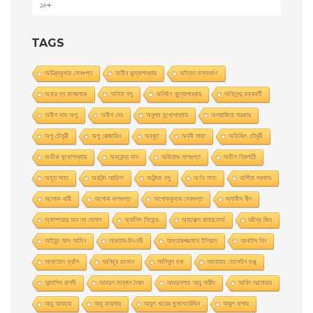
১৮+
TAGS
অচিন্ত্যকুমার সেনগুপ্ত
অতীন বন্দ্যোপাধ্যায়
অদ্বৈত মল্লবর্মণ
অনরে দ্য বালজ্যাক
অনিতা বসু
অনির্বাণ বন্দ্যোপাধ্যায়
অনিলেন্দু চক্রবর্তী
অনীশ দাস অপু
অনীশ দেব
অনুপম মুখোপাধ্যায়
অপরাজিতা সরকার
অপু চৌধুরী
অপু রােজারিও
অবধূত
অবনী সাহা
অভিজিৎ চৌধুরী
অভীক মুখোপাধ্যায়
অমরেন্দ্র দাস
অমিতাভ দাশগুপ্ত
অমীশ ত্রিপাঠি
অমৃত সাহা
অরবিন্দ আডিগা
অরিন্দম বসু
অর্ণব সাহা
অর্পিতা সরকার
অলোক বারী
অশােক দাশগুপ্ত
অশোককুমার সেনগুপ্ত
অ্যানীস নীন
অ্যাম্পায়ার অব দ্য মােঘল
অ্যালিস সিবােন্ড
অ্যালেক্স রাদারফোর্ড
আঁদ্রে জিদ
আইয়ুব আল আমিন
আখতার-উন-নবী
আখতারুজ্জামান ইলিয়াস
আনাইস নিন
আনাতােল ফ্রাঁস
আনিছুর রহমান
আনিসুল হক
আনোয়ার হোসেইন মঞ্জু
আন্দালিব রাশদী
আবদুল মান্নান সৈয়দ
আবদুল্লাহ আবু সায়ীদ
আবিদ আনোয়ার
আবু আযহার
আবু কায়সার
আবুল খায়ের মুসলেহউদ্দিন
আবুল বাশার