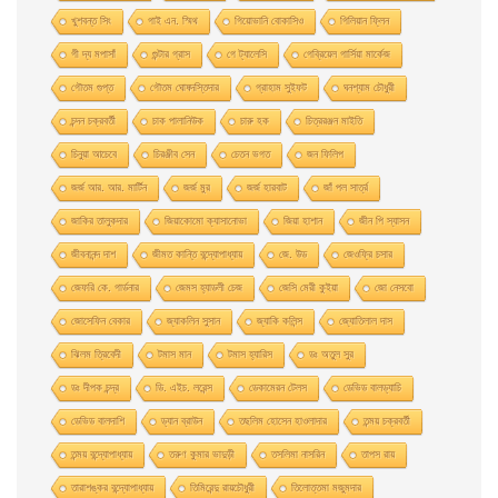
খুশবন্ত সিং
গাই এন. স্মিথ
গিয়ােভানি বােকাসিও
গিলিয়ান ফ্লিন
গী দ্য মপাসাঁ
গুন্টার গ্রাস
গে ট্যালেসি
গেব্রিয়েল গার্সিয়া মার্কেজ
গৌতম গুপ্ত
গৌতম ঘোষদস্তিদার
গ্রাহাম সুইফট
ঘনশ্যাম চৌধুরী
চন্দন চক্রবর্তী
চাক পালানিউক
চারু হক
চিত্ররঞ্জন মাইতি
চিনুয়া আচেবে
চিরঞ্জীব সেন
চেতন ভগত
জন ফিলিপ
জর্জ আর. আর. মার্টিন
জর্জ মুর
জর্জ হারবাট
জাঁ পল সার্ত্র
জাকির তালুকদার
জিয়াকোমাে ক্যাসানােভা
জিয়া হাশান
জীন পি স্যাসন
জীবনানন্দ দাশ
জীমত কান্তি বন্দ্যোপাধ্যায়
জে. উড
জেওফ্রি চসার
জেফরি কে. গার্ডনার
জেমস হ্যাডলী চেজ
জেসি মেরী কুইয়া
জো নেসবো
জোসেফিন বেকার
জ্যাকলিন সুসান
জ্যাকি কলিন্স
জ্যোতিলাল দাস
ঝিলম ত্রিবেদী
টমাস মান
টমাস হ্যারিস
ডঃ অতুল সুর
ডঃ দীপক চন্দ্র
ডি. এইচ. লরেন্স
ডেকামেরন টেলস
ডেভিড বালড্যাচি
ডেভিড বালদাশি
ড্যান ব্রাউন
তছলিম হোসেন হাওলাদার
তন্ময় চক্রবর্তী
তন্ময় বন্দ্যোপাধ্যায়
তরুণ কুমার ভাদুড়ী
তসলিমা নাসরিন
তাপস রায়
তারাশঙ্কর বন্দ্যোপাধ্যায়
তিমিরেন্দু রায়চৌধুরী
তিলোত্তমা মজুমদার