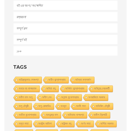
বই এর অংশ / সংক্ষেপিত
রম্যরচনা
সম্পুর্ণ গল্প
সম্পুর্ণ বই
১৮+
TAGS
অচিন্ত্যকুমার সেনগুপ্ত
অতীন বন্দ্যোপাধ্যায়
অদ্বৈত মল্লবর্মণ
অনরে দ্য বালজ্যাক
অনিতা বসু
অনির্বাণ বন্দ্যোপাধ্যায়
অনিলেন্দু চক্রবর্তী
অনীশ দাস অপু
অনীশ দেব
অনুপম মুখোপাধ্যায়
অপরাজিতা সরকার
অপু চৌধুরী
অপু রােজারিও
অবধূত
অবনী সাহা
অভিজিৎ চৌধুরী
অভীক মুখোপাধ্যায়
অমরেন্দ্র দাস
অমিতাভ দাশগুপ্ত
অমীশ ত্রিপাঠি
অমৃত সাহা
অরবিন্দ আডিগা
অরিন্দম বসু
অর্ণব সাহা
অর্পিতা সরকার