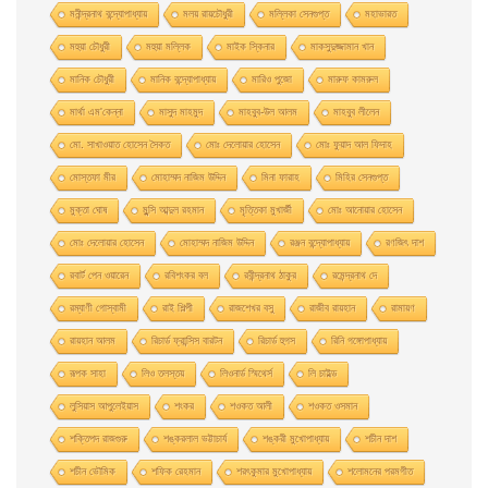
মনীন্দ্রনাথ বন্দ্যোপাধ্যায়
মলয় রায়চৌধুরী
মল্লিকা সেনগুপ্ত
মহাভারত
মহুয়া চৌধুরী
মহুয়া মল্লিক
মাইক স্কিনার
মাকসুদুজ্জামান খান
মানিক চৌধুরী
মানিক বন্দ্যোপাধ্যায়
মারিও পুজো
মারুফ কামরুল
মার্থা এম'কেন্না
মাসুদ মাহমুদ
মাহবুব-উল আলম
মাহবুব লীলেন
মাে. সাখাওয়াত হােসেন সৈকত
মােঃ দেলােয়ার হােসেন
মােঃ ফুয়াদ আল ফিদাহ
মােস্তফা মীর
মােহাম্মদ নাজিম উদ্দিন
মিনা ফারাহ
মিহির সেনগুপ্ত
মুক্তা ঘোষ
মুন্সি আব্দুল রহমান
মৃত্তিকা মুখার্জী
মোঃ আনোয়ার হোসেন
মোঃ দেলোয়ার হােসেন
মোহাম্মদ নাজিম উদ্দিন
রঞ্জন বন্দ্যোপাধ্যায়
রণজিৎ দাশ
রবার্ট পেন ওয়ারেন
রবিশংকর বল
রবীন্দ্রনাথ ঠাকুর
রমেন্দ্রনাথ দে
রম্যাণী গোস্বামী
রাই শিল্পী
রাজশেখর বসু
রাজীব রায়হান
রামায়ণ
রায়হান আলম
রিচার্ড ফ্রান্সিস বারটন
রিচার্ড হুগস
রিনি গঙ্গোপাধ্যায়
রূপক সাহা
লিও তলস্তয়
লিওনার্ড স্মিথের্স
লি চাইল্ড
লুসিয়াস আপুলেইয়াস
শংকর
শওকত আলী
শওকত ওসমান
শক্তিপদ রাজগুরু
শঙ্করলাল ভট্টাচার্য
শঙ্করী মুখােপাধ্যায়
শচীন দাশ
শচীন ভৌমিক
শফিক রেহমান
শরৎকুমার মুখোপাধ্যায়
শলোমনের পরমগীত