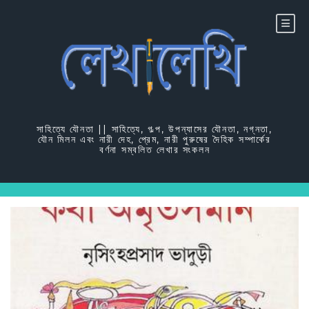
Skip
to
content
সাহিত্যে যৌনতা || সাহিত্যে, গল্প, উপন্যাসের যৌনতা, নগ্নতা,
যৌন মিলন এবং নারী দেহ, প্রেম, নারী পুরুষের দৈহিক সম্পার্কের
বর্ণনা সম্বলিত লেখার সংকলন