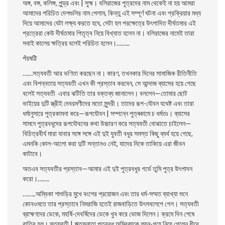
অঙ্গ, বঙ্গ, কলিঙ্গ, পুন্ড্র এবং | সুহ্ম। বলিরাজের পুত্রদের নাম থেকেই না হয় আমরা
আমাদের পরিচিত দেশগুলির নাম পেলাম, কিন্তু এই সম্পূর্ণ ঘটনা এবং প্রক্রিয়ার মধ্য
দিয়ে আমাদের যেটা লক্ষ্য করতে হবে, সেটা হল পরক্ষেত্রে উৎপাদিত দীর্ঘতমার এই
প্রত্রেরা কেউ দীর্ঘতমার পিতৃত্ব নিয়ে বিখ্যাত হলেন না। বলিরাজের নামেই তারা
সবাই কালেয় ক্ষত্রিয় বলেই পরিচিত হলেন।……..
পঁয়ষট্টি
……সত্যবতী আর ভণিতা করছেন না। কারণ, তখনকার দিনের সামাজিক রীতিনীতি
এবং বিপন্নতায় সত্যবতী এখন কী প্রস্তাব করবেন, সে আন্দাজ ব্যাসের হয়ে গেছে
বলেই সত্যবতী এবার ঝটিতি তার বক্তব্য জানালেন। বললেন—তােমার ছােট
ভাইয়ের দুটি স্ত্রীই দেবরমণীদের
মতাে সুন্দরী। তাদের রূপ-যৌবন যথেষ্ট এবং তারা
ধর্মানুসারে পুত্রকামনা করে—রূপযৌবন | সম্পন্নে পুত্ৰকামে চ ধর্মতঃ। ব্যাসের
সামনে পুত্রবধূদের রূপযৌবনের কথা উচ্চারণ করে সত্যবতী বােঝাতে চাইলেন—
বিচিত্রবীর্য মারা যাবার সঙ্গে সঙ্গে এই দুই যুবতী বধুর সমস্ত কিছু ব্যর্থ হয়ে গেছে,
এমনকি কোল-আলাে করা দুটি সন্তানও নেই, যাদের দিকে তাকিয়ে এরা জীবন
কাটাবে।
অতএব সত্যবতীর প্রস্তাব—আমার এই দুই পুত্রবধুর গর্ভে তুমি পুত্র উৎপাদন
করাে।…….
……..অম্বিকা শাশুড়ির মুখে বংশের প্রয়ােজন এবং তার ধর্ম-সম্মত ব্যাখ্যা শুনে
কোনওমতে তার প্রস্তাবে নিমরাজি হতেই রাজবাড়িতে উৎসবলেগে গেল। সত্যবতী
ব্রাহ্মণদের ডেকে, মহর্ষি-দেবর্ষিদের ডেকে খুব করে ভােজ দিলেন। ক্রমে দিন শেষে
রাত্রি হল। সত্যবতী | ঋতুস্নাতা পুত্রবধু অম্বিকাকে শয়ন-গৃহে নিয়ে গেলেন ধীরে,