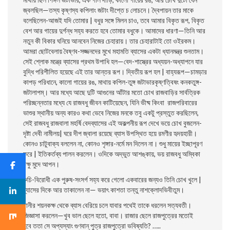
জ্বলছিল—তস্য কৃষ্ণস্য কপিলাং জটাং দীপ্তে চ লােচনে। দ্বৈপায়ন তার মাকে
বলেছিলেন-আজই যদি তােমার | বধুর সঙ্গে মিলন চাও, তবে আমার বিকৃত রূপ, বিকৃত
বেশ আর গায়ের দুর্গন্ধ সহ্য করতে হবে তােমার বধুকে। আমাদের ধারণা—তিনি আর
নতুন কী বিকার ঘনিয়ে আনবেন নিজের চেহারায়। তার চেহারাটাই তাে ওইরকম।
আমরা ছােটবেলায় বৈষ্ণব-সজ্জনদের মুখে মহামতি ব্যাসের একটা ধ্যানমন্ত্র শুনতাম।
সেই শ্লোক মন্ত্রে ব্যাসের প্রথম উপাধি হল—বেদ-শাস্ত্রের
অধ্যয়ন-অধ্যাপনে যার
বুদ্ধি পরিশীলিত হয়েছে এই তার আন্তর রূপ। দ্বিতীয় রূপ হল | বাহ্যরূপ—চামড়ার
কাপড় পরিধানে, কালাে গায়ের রঙ, মাথায় কপিল-তুঙ্গ জটাভারকৃষ্ণত্বিষং কনকতুঙ্গ-
জটালাপম্। আর মধ্যে আছে দুটি আগুনের আঁটার মতাে চোখ
রাজবাড়ির সার্বত্রিক
পরিচ্ছন্নতার মধ্যে যে রাজবধু জীবন কাটিয়েছেন, যিনি ভীষ্ম কিংবা রাজপরিবারের
ভাশুর স্থানীয় অন্য কারও কথা ভেবে নিজের মনকে তবু একটু প্রস্তুত করছিলেন,
সেই রাজবধু রাজবালা মহর্ষি বেদব্যাসের এই অকল্পনীয় রূপ দেখে ভয়ে চোখ বুজলেন-
দৃষ্টা দেবী নামীলয়| ঘরে দীপ জ্বালা রয়েছে ব্যাস উপস্থিত হয়ে রমণীর হৃদয়হারী।
কোনও চাটুবাক্য বললেন না, কোনও শৃঙ্গার-নর্মে মন দিলেন না। শুধু মায়ের ইচ্ছাপূরণ
করে | ইতিকর্তব্য পালন করলেন। ওদিকে অদ্ভুত আশঙ্কায়, ভয় রাজবধু অম্বিকা
চক্ষু মুদে আপন।
রুচি-বিরােধী এক পুরুষ-সংসর্গ সহ্য করে গেলো একবারের জন্যও তিনি চোখ খুলে |
ব্যাসের দিকে আর তাকালেন না— ভয়াৎ কাশতা তন্তু নাশক্লোদভিবীতুম।
রানীর শয়নকক্ষ থেকে ব্যাস বেরিয়ে চলে যাবার পথেই তাকে ধরলেন সত্যবতী।
জিজ্ঞাসা করলেন—খুব ভাল ছেলে হতাে, বাবা। রাজার ছেলে রাজপুত্রের মতােই
হবে
ততা সে অপ্যস্যাং গুণবান্ পুত্র রাজপুত্রো ভবিষ্যতি? …..