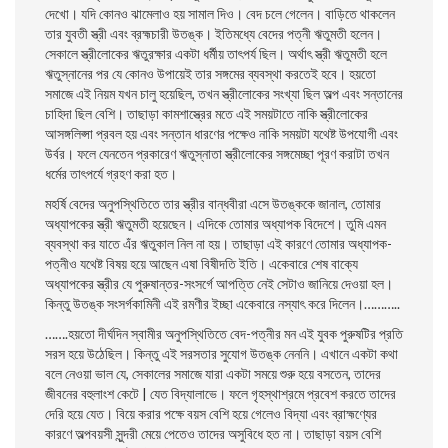
দেখাে। যদি কোনও ঝামেলাও হয় সামাল দিও। বেদ চলে গেলেন। বাড়িতে থাকলেন
তার যুবতী স্ত্রী এবং ব্রহ্মচারী উতঙ্ক। ইতিমধ্যে বেদের পত্নী ঋতুমতী হলেন।
সেকালে স্ত্রীলােকের ঋতুরক্ষার একটা ধর্মীয় তাৎপর্য ছিল। অর্থাৎ স্ত্রী ঋতুমতী হলে
ঋতুস্নানের পর যে কোনও উপায়েই তার সঙ্গমের ব্যবস্থা করতেই হবে। হয়তাে
সমাজে এই নিয়ম যখন চালু হয়েছিল, তখন স্ত্রীলােকের সংখ্যা ছিল অল্প এবং সন্তানের
চাহিদা ছিল বেশি। তাছাড়া কামশাস্ত্রের মতে এই সময়টাতে নাকি স্ত্রীলােকের
আসঙ্গলিপ্সা প্রবল হয় এবং সন্তান ধারণের পক্ষেও নাকি সময়টা যথেষ্ট উপযােগী এবং
উর্বর। ফলে যেনতেন প্রকারেণ ঋতুস্নাতা স্ত্রীলােকের সঙ্গমেচ্ছা পূরণ করাটা তখন
ধর্মের তাৎপর্যে গ্রহণ করা হত।
মহর্ষি বেদের অনুপস্থিতিতে তার স্ত্রীর বান্ধবীরা এসে উতঙ্ককে জানাল, তােমার
অধ্যাপকের স্ত্রী ঋতুমতী হয়েছেন। এদিকে তােমার অধ্যাপক বিদেশে। তুমি এমন
ব্যবস্থা কর যাতে এঁর ঋতুকাল নিল না হয়। তাছাড়া এই কারণে তােমার অধ্যাপক-
পত্নীও যথেষ্ট বিষয় হয়ে আছেন এষা বিষীদতি ইতি। একেবারে শেষ বাক্যে
অধ্যাপকের স্ত্রীর যে পুরুষান্তর-সংসর্গে আপত্তি নেই সেটাও জানিয়ে দেওয়া হল।
কিন্তু উতঙ্ক সংসর্গকামিনী এই রমণীর ইচ্ছা একেবারে নস্যাৎ করে দিলেন।………..
…….হয়তাে দীর্ঘদিন স্বামীর অনুপস্থিতিতে বেদ-পত্নীর মন এই যুবক পুরুষটির প্রতি
সরস হয়ে উঠেছিল। কিন্তু এই সরসতার সুযােগ উতঙ্ক নেননি। এখানে একটা কথা
বলে নেওয়া ভাল যে, সেকালের সমাজে যারা একটা সময়ে শুরু হয়ে বসতেন, তাদের
জীবনের বহুলাংশ কেটে | যেত বিদ্যালাভে। ফলে গৃহস্থাশ্রমে প্রবেশ করতে তাদের
দেরি হয়ে যেত। বিয়ে করার পক্ষে বয়স বেশি হয়ে গেলেও বিদ্যা এবং ব্রাহ্মণ্যের
কারণে অল্পবয়সী সুন্দরী মেয়ে পেতেও তাদের অসুবিধে হত না। তাছাড়া বয়স বেশি