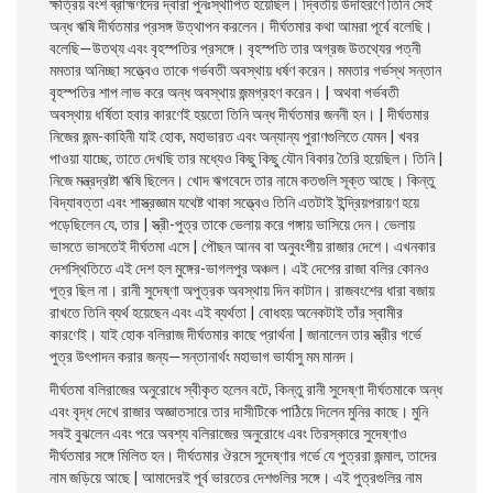
ক্ষত্রিয় বংশ ব্রাহ্মণদের দ্বারা পুনঃস্থাপিত হয়েছিল। দ্বিতীয় উদাহরণে তিনি সেই
অন্ধ ঋষি দীর্ঘতমার প্রসঙ্গ উত্থাপন করলেন। দীর্ঘতমার কথা আমরা পূর্বে বলেছি।
বলেছি—উতথ্য এবং বৃহস্পতির প্রসঙ্গে। বৃহস্পতি তার অগ্রজ উতথ্যের পত্নী
মমতার অনিচ্ছা সত্ত্বেও তাকে গর্ভবতী অবস্থায় ধর্ষণ করেন। মমতার গর্ভস্থ সন্তান
বৃহস্পতির শাপ লাভ করে অন্ধ অবস্থায় জন্মগ্রহণ করেন। | অথবা গর্ভবতী
অবস্থায় ধর্ষিতা হবার কারণেই হয়তাে তিনি অন্ধ দীর্ঘতমার জননী হন। | দীর্ঘতমার
নিজের জন্ম-কাহিনী যাই হােক, মহাভারত এবং অন্যান্য পুরাণগুলিতে যেমন | খবর
পাওয়া যাচ্ছে, তাতে দেখছি তার মধ্যেও কিছু কিছু যৌন বিকার তৈরি হয়েছিল। তিনি |
নিজে মন্ত্রদ্রষ্টা ঋষি ছিলেন। খােদ ঋগবেদে তার নামে কতগুলি সূক্ত আছে। কিন্তু
বিদ্যাবত্তা
এবং শাস্ত্রজ্ঞাম যথেষ্ট থাকা সত্ত্বেও তিনি এতটাই ইন্দ্রিয়পরায়ণ হয়ে
পড়েছিলেন যে, তার | স্ত্রী-পুত্র তাকে ভেলায় করে গঙ্গায় ভাসিয়ে দেন। ভেলায়
ভাসতে ভাসতেই দীর্ঘতমা এসে | পৌছন আনব বা অনুবংশীয় রাজার দেশে। এখনকার
দেশস্থিতিতে এই দেশ হল মুঙ্গের-ভাগলপুর অঞ্চল। এই দেশের রাজা বলির কোনও
পুত্র ছিল না। রানী সুদেষ্ণা অপুত্রক
অবস্থায় দিন কাটান। রাজবংশের ধারা বজায়
রাখতে তিনি ব্যর্থ হয়েছেন এবং এই ব্যর্থতা | বােধহয় অনেকটাই তাঁর স্বামীর
কারণেই। যাই হােক বলিরাজ দীর্ঘতমার কাছে প্রার্থনা | জানালেন তার স্ত্রীর গর্ভে
পুত্র উৎপাদন করার জন্য—সন্তানার্থং মহাভাগ ভার্যাসু মম মানদ।
দীর্ঘতমা বলিরাজের অনুরােধে স্বীকৃত হলেন বটে, কিন্তু রানী সুদেষ্ণা দীর্ঘতমাকে অন্ধ
এবং বৃদ্ধ দেখে রাজার অজ্ঞাতসারে তার দাসীটিকে পাঠিয়ে দিলেন মুনির কাছে। মুনি
সবই বুঝলেন এবং পরে অবশ্য বলিরাজের অনুরােধে এবং তিরস্কারে সুদেষ্ণাও
দীর্ঘতমার সঙ্গে মিলিত হন। দীর্ঘতমার ঔরসে সুদেষ্ণার গর্ভে যে পুত্ররা জন্মাল, তাদের
নাম জড়িয়ে আছে | আমাদেরই পূর্ব ভারতের দেশগুলির সঙ্গে। এই পুত্রগুলির নাম