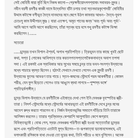
সেই মােহিনী মায়া মূর্তি ছিল নিকষ কালাে—প্রেক্ষনীয়ােৎপলশ্যামাং সবাবয়ব-সুন্দর।
নবীন বয়সী রমণীর কাঞ্চী দামে উদ্বেলিত হাঁটা চলায় তথা স্তনভারকৃশােদরী’ মােহিনীর
উদ্দাম কটাক্ষে বশীভূত দৈত্য দানবদের মনে জেগে উঠল কামনার আগুন– দৈত্য-যুথপ
চেতঃসু কাম উদ্দীপয়ন্ মুহুঃ। যারা এতক্ষণ, অমৃত পানের জন্য ‘অহং পূর্বং অহং পূর্বং’-
আমি আগে আমি আগে করছিলেন, তাঁরা স্তব্ধ হয়ে বসে শুধু রমণীর কটাক্ষ ভিক্ষা
করছিলেন।…….
সতেরাে
……চন্দ্রের তখন বিশাল ঐশ্বর্য, অগাধ প্রতিপত্তি। ত্রিভুবন তার কাছে খুবই ছােট
কথা, সপ্ত | লােকের আধিপত্য তার করতলগতসপ্তলােকৈকনাথত্ব অবাপ তপসা
সদা। এই রকমই এক স্বাধিকার আর সুখের সময়ে চন্দ্র তার ভবন-সংলগ্ন উদ্যানের
মধ্যে পাচারে ব্যস্ত ছিলেন। হঠাৎই সেখানে দেখতে পেলেন এক সুন্দরী রমণী।
উদ্যানের ফুলের আভরণ তার গায়ে। স্তন-জঘনের সৌন্দর্যে পরম আকর্ষণীয়া। কোমল
শরীর, যেন ফুল ছিড়তে গেলেও তার আঙুলে ব্যথা লাগবে—পুষ্পস্য ভঙ্গে’
প্যতিদুর্বলাঙ্গীম্।
চন্দ্রে বিলাস-উদ্যানে যে রমণীটিকে এইমাত্র দেখা গেল ইনি দেবগুরু বৃহস্পতির স্ত্রী-
তারা। নিসর্গ-সৌন্দর্যের মধ্যে সৌন্দর্যের আধারভূতা এই রমণীটিকে দেখে চন্দ্র মনের
আবেগ রুদ্ধ করতে পারলেন না। নির্জন উদ্যানভূমির সমতলে দাঁড়িয়ে তিনি তারাকে
আলিঙ্গন করলেন। তারার গ্রন্থিবদ্ধ কেশরাশি আলুলায়িত কেশে জগ্রাহ
বিবিক্তভূমৌ। বােঝ গেল, স্বয়ং দেবগুরুর পরিণীতা স্ত্রী হওয়া সত্তেতাঁরা চন্দ্রের
রূপে এবং প্রতিপত্তিতে এতটাই মুগ্ধ ছিলেন—ত-রূপকাত্যা হৃতমানসেনশুযে, এই
বলাৎকারী রসিককে বাধা দেওয়া তাে দূরের কথা, তিনি শরীরে ও মনে খুশিলেন। অনেক