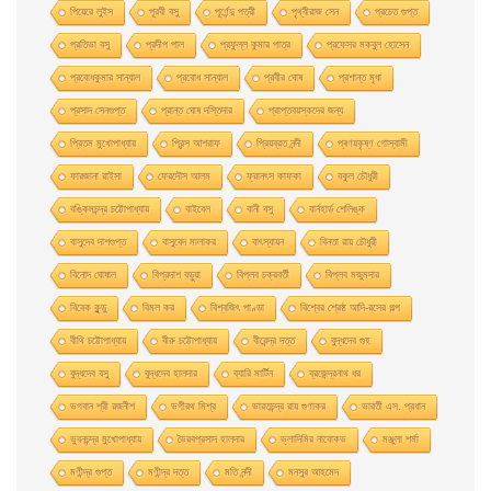
পিয়েরে লুইস
পূরবী বসু
পূর্ণেন্দু পত্রী
পৃথ্বীরাজ সেন
প্রচেত গুপ্ত
প্রতিভা বসু
প্রদীপ পাল
প্রফুল্ল কুমার পাত্র
প্রফেসর মকবুল হােসেন
প্রবােধকুমার সান্যাল
প্রবােধ সান্যাল
প্রবীর ঘােষ
প্রশান্ত মৃধা
প্রসাদ সেনগুপ্ত
প্রান্ত ঘোষ দস্তিদার
প্রাপ্তবয়স্কদের জন্য
প্রিতম মুখোপাধ্যায়
প্রিন্স আশরাফ
প্রিয়ব্রত নন্দী
প্ৰণয়কৃষ্ণ গোস্বামী
ফারজানা রাইসা
ফেরদৌস আলম
ফ্রানৎস কাফকা
বকুল চৌধুরী
বঙ্কিমচন্দ্র চট্টোপাধ্যায়
বাইবেল
বানী বসু
বার্নহার্ড শেলিঙ্ক
বাসুদেব দাশগুপ্ত
বাসুবেদ মালাকর
বাৎস্যায়ন
বিনতা রায় চৌধুরী
বিনোদ ঘোষাল
বিপ্রদাশ বড়ুয়া
বিপ্লব চক্রবর্তী
বিপ্লব মজুমদার
বিবেক কুন্ডু
বিমল কর
বিশ্বজিৎ পাণ্ডা
বিশ্বের শ্রেষ্ঠ আদি-রসের গল্প
বীথি চট্টোপাধ্যায়
বীরু চট্টোপাধ্যায়
বীরেন্দ্র দত্ত
বুদ্ধদেব গুহ
বুদ্ধদেব বসু
বুদ্ধদেব হালদার
ব্যারি মার্টিন
ব্রজেন্দ্রনাথ ধর
ভগবান শ্রী রজনীশ
ভগীরথ মিশ্র
ভারতচন্দ্র রায় গুণাকর
ভারতী এস. প্রধান
ভুবনচন্দ্র মুখোপাধ্যায়
ভৈরবপ্রসাদ হালদার
ভ্লাদিমির নাবোকভ
মঞ্জুলা শর্মা
মণীন্দ্র গুপ্ত
মণীন্দ্র দত্ত
মতি নন্দী
মনসুর আহমেদ