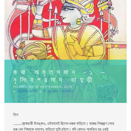
কথা অমৃতসমান -১ –
নৃসিংহপ্রসাদ ভাদুড়ী
POSTED ON
10 SEPTEMBER, 2019
››
পৌরাণিক কাহিনী
››
বই এর অংশ / সংক্ষেপিত
তিন
………ব্রহ্মচারী উতঙ্কও, এইভাবেই ছিলেন গুরুর বাড়িতে। যজ্ঞের নিমন্ত্রণ পেয়ে
গুরু বেদ শিষ্যকে বললেন, বাড়িতে তুমি রইলে। যদি কোনও অসুবিধে হয় একটু