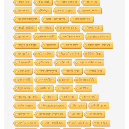
কবিতা সিংহ
কবীর চৌধুরী
কমলকুমার মজুমদার
কমলেশ রায়
কমলেশ রায়
কলিকৌতুক
কল্যাণ মজুমদার
কল্লোল সেনগুপ্ত
কাওয়াবাতা ইয়াসুমারী
কাজী এহসান উল্লাহ
কাজী জহুরুল হক
কাবেরী রায়চৌধুরী
কালিদাস
কিরণ শঙ্কর মৈত্র
কিশোরী শাস্ত্রী
কুণাল ঘোষ
কৃষ্ণকলি চক্রবর্তী
কৃষ্ণদ্বৈপায়ন ব্যাস
কৃষ্ণেন্দু মুখােপাধ্যায়
কৃষ্ণেন্দু মুখোপাধ্যায়
কেন ফলেট
কৌশিক জামান
ক্যারল ব্রাউন জেইনওয়ে
খুশবন্ত সিং
গাই এন. স্মিথ
গিয়ােভানি বােকাসিও
গিলিয়ান ফ্লিন
গী দ্য মপাসাঁ
গুন্টার গ্রাস
গে ট্যালেসি
গেব্রিয়েল গার্সিয়া মার্কেজ
গৌতম গুপ্ত
গৌতম ঘোষদস্তিদার
গ্রাহাম সুইফট
ঘনশ্যাম চৌধুরী
চন্দন চক্রবর্তী
চাক পালানিউক
চারু হক
চিত্ররঞ্জন মাইতি
চিনুয়া আচেবে
চিরঞ্জীব সেন
চেতন ভগত
জন ফিলিপ
জর্জ আর. আর. মার্টিন
জর্জ মুর
জর্জ হারবাট
জাঁ পল সার্ত্র
জাকির তালুকদার
জিয়াকোমাে ক্যাসানােভা
জিয়া হাশান
জীন পি স্যাসন
জীবনানন্দ দাশ
জীমত কান্তি বন্দ্যোপাধ্যায়
জে. উড
জেওফ্রি চসার
জেফরি কে. গার্ডনার
জেমস হ্যাডলী চেজ
জেসি মেরী কুইয়া
জো নেসবো