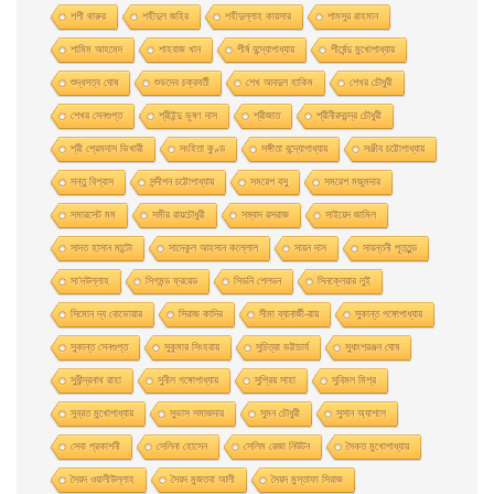
শশী থারুর
শহীদুল জহির
শহীদুল্লাহ কায়সার
শামসুর রাহমান
শামিম আহমেদ
শাহবাজ খান
শীর্ষ বন্দ্যোপাধ্যায়
শীর্ষেন্দু মুখোপাধ্যায়
শুদ্ধসত্ব ঘোষ
শুভদেব চক্রবর্তী
শেখ আবদুল হাকিম
শেখর চৌধুরী
শেখর সেনগুপ্ত
শ্রীইন্দু ভূষণ দাস
শ্রীজাত
শ্রীনীরদচন্দ্র চৌধুরী
শ্রী প্রেমদাস ভিখারী
সংহিতা কুণ্ড
সঙ্গীতা বন্দ্যোপাধ্যায়
সঞ্জীব চট্টোপাধ্যায়
সন্তু বিশ্বাস
সন্দীপন চট্টোপাধ্যায়
সমরেশ বসু
সমরেশ মজুমদার
সমারসেট মম
সমীর রায়চৌধুরী
সম্বাদ রসরাজ
সাইয়েদ জামিল
সাদত হাসান মান্টো
সাদেকুল আহসান কল্লোল
সায়ন দাস
সায়ন্তনী পূততুন্ড
সা’দউল্লাহ
সিগমন্ড ফ্রয়েড
সিডনি শেলডন
সিনক্লেয়ার লুই
সিমোন দ্য বোভোয়ার
সিরাজ কাদির
সীমা ব্যানার্জী-রায়
সুকান্ত গঙ্গোপাধ্যায়
সুকান্ত সেনগুপ্ত
সুকুমার সিংহরায়
সুচিত্রা ভট্টাচার্য
সুধাংশরঞ্জন ঘোষ
সুধীন্দ্রনাথ রাহা
সুনীল গঙ্গোপাধ্যায়
সুপ্রিয় সাহা
সুবিমল মিশ্র
সুব্রত মুখোপাধ্যায়
সুভাস সমাজদার
সুমন চৌধুরী
সুসান অ্যাশলে
সেবা প্রকাশনী
সেলিনা হােসেন
সেলিম রেজা নিউটন
সৈকত মুখোপাধ্যায়
সৈয়দ ওয়ালীউল্লাহ
সৈয়দ মুজতবা আলী
সৈয়দ মুস্তাফা সিরাজ