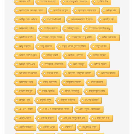
অলোক বারী
অশােক দাশগুপ্ত
অশোককুমার সেনগুপ্ত
অ্যানীস নীন
অ্যাম্পায়ার অব দ্য মােঘল
অ্যালিস সিবােন্ড
অ্যালেক্স রাদারফোর্ড
আঁদ্রে জিদ
আইয়ুব আল আমিন
আখতার-উন-নবী
আখতারুজ্জামান ইলিয়াস
আনাইস নিন
আনাতােল ফ্রাঁস
আনিছুর রহমান
আনিসুল হক
আনোয়ার হোসেইন মঞ্জু
আন্দালিব রাশদী
আবদুল মান্নান সৈয়দ
আবদুল্লাহ আবু সায়ীদ
আবিদ আনোয়ার
আবু আযহার
আবু কায়সার
আবুল খায়ের মুসলেহউদ্দিন
আবুল বাশার
আরতি গঙ্গোপাধ্যায়
আরব্য রজনী
আরভিং ওয়ালেস
আরিফ নজরুল
আর্নেষ্ট হেমিংওয়ে
আলবার্তো মােরাভিয়া
আল মাহমুদ
আলিফ লায়লা
আশরাফ উল ময়েজ
আহমদ ছফা
আহমাদ মোস্তফা কামাল
আহমেদ ফারুক
আহমেদ শফিক
ইনাম আহম্মেদ
ইন্দ্রনীল সান্যাল
ইভন নাভারাে
ইমরান মাহমুদ
ইয়ান ফ্লেমিং
ইহারা সেইকাকু
উজ্জ্বলকুমার দাস
উত্তম ঘােষ
উত্তম দত্ত
উল্লাস মল্লিক
উৎপল ভট্টাচার্য
এ. এস. বায়াট
এ.বি.এম কামালউদ্দিন শামীম
এফ. স্কট. ফিটজিরাল্ড
এমিল জোলা
এমিলি বারলো
এস এম মাসুদ রানা রবি
এহসান উল হক
ওয়াসি আহমেদ
ওয়াহিদ রেজা
ওয়েস্টার্ন
কঙ্কাবতী দত্ত