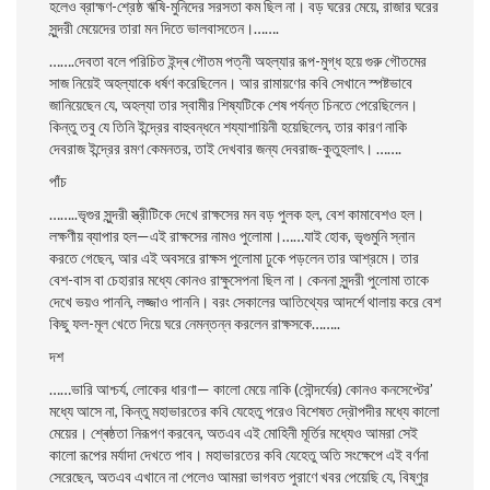
হলেও ব্রাহ্মণ-শ্রেষ্ঠ ঋষি-মুনিদের সরসতা কম ছিল না। বড় ঘরের মেয়ে, রাজার ঘরের
সুন্দরী মেয়েদের তারা মন দিতে ভালবাসতেন।…….
…….দেবতা বলে পরিচিত ইন্দ্ৰ গৌতম পত্নী অহল্যার রূপ-মুগ্ধ হয়ে গুরু গৌতমের
সাজ নিয়েই অহল্যাকে ধর্ষণ করেছিলেন। আর রামায়ণের কবি সেখানে স্পষ্টভাবে
জানিয়েছেন যে, অহল্যা তার স্বামীর শিষ্যটিকে শেষ পর্যন্ত চিনতে পেরেছিলেন।
কিন্তু তবু যে তিনি ইন্দ্রের বাহুবন্ধনে শয্যাশায়িনী হয়েছিলেন, তার কারণ নাকি
দেবরাজ ইন্দ্রের রমণ কেমনতর, তাই দেখবার জন্য দেবরাজ-কুতুহলাৎ। …….
পাঁচ
……..ভৃগুর সুন্দরী স্ত্রীটিকে দেখে রাক্ষসের মন বড় পুলক হল, বেশ কামাবেশও হল।
লক্ষণীয় ব্যাপার হল—এই রাক্ষসের নামও পুলােমা।……
যাই হােক, ভৃগুমুনি স্নান
করতে গেছেন, আর এই অবসরে রাক্ষস পুলােমা ঢুকে পড়লেন তার আশ্রমে। তার
বেশ-বাস বা চেহারার মধ্যে কোনও রাক্ষুসেপনা ছিল না। কেননা সুন্দরী পুলােমা তাকে
দেখে ভয়ও পাননি, লজ্জাও পাননি। বরং সেকালের আতিথ্যের আদর্শে থালায় করে বেশ
কিছু ফল-মূল খেতে দিয়ে ঘরে নেমন্তন্ন করলেন রাক্ষসকে……..
দশ
……ভারি আশ্চর্য, লােকের ধারণা— কালাে মেয়ে নাকি (সৌন্দর্যের) কোনও কনসেপ্টের’
মধ্যে আসে না, কিন্তু মহাভারতের কবি যেহেতু পরেও বিশেষত দ্রৌপদীর মধ্যে কালাে
মেয়ের। শ্ৰেষ্ঠতা নিরূপণ করবেন, অতএব এই মােহিনী মূর্তির মধ্যেও আমরা সেই
কালাে রূপের মর্যাদা দেখতে পাব। মহাভারতের কবি যেহেতু অতি সংক্ষেপে এই বর্ণনা
সেরেছেন, অতএব এখানে না পেলেও আমরা ভাগবত পুরাণে খবর পেয়েছি যে, বিষ্ণুর