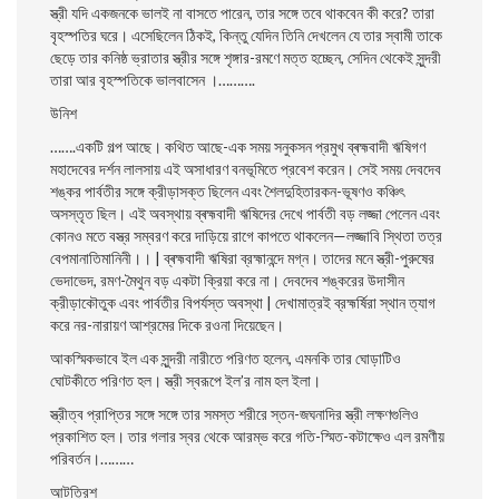
স্ত্রী যদি একজনকে ভালই না বাসতে পারেন, তার সঙ্গে তবে থাকবেন কী করে? তারা
বৃহস্পতির ঘরে। এসেছিলেন ঠিকই, কিন্তু যেদিন তিনি দেখলেন যে তার স্বামী তাকে
ছেড়ে তার কনিষ্ঠ ভ্রাতার স্ত্রীর সঙ্গে শৃঙ্গার-রমণে মত্ত হচ্ছেন, সেদিন থেকেই সুন্দরী
তারা আর বৃহস্পতিকে ভালবাসেন ।……….
উনিশ
…….একটি গল্প আছে। কথিত আছে-এক সময় সনুকসন প্রমুখ ব্ৰহ্মবাদী ঋষিগণ
মহাদেবের দর্শন লালসায় এই অসাধারণ বনভূমিতে প্রবেশ করেন। সেই সময় দেবদেব
শঙ্কর পার্বতীর সঙ্গে ক্রীড়াসক্ত ছিলেন এবং শৈলদুহিতারকন-ভূষণও কঞ্চিৎ
অসস্তৃত ছিল। এই অবস্থায় ব্ৰহ্মবাদী ঋষিদের দেখে পার্বতী বড় লজ্জা পেলেন এবং
কোনও মতে বস্ত্র সম্বরণ করে দাড়িয়ে রাগে কাপতে থাকলেন—লজ্জাবি স্থিতা তত্র
বেপমানাতিমানিনী।। | ব্ৰহ্মবাদী ঋষিরা ব্রহ্মানন্দে মগ্ন। তাদের মনে স্ত্রী-পুরুষের
ভেদাভেদ, রমণ-মৈথুন বড় একটা ক্রিয়া করে না। দেবদেব শঙ্করের উদাসীন
ক্রীড়াকৌতুক এবং পার্বতীর বিপর্যস্ত অবস্থা | দেখামাত্রই ব্রহ্মর্ষিরা স্থান ত্যাগ
করে নর-নারায়ণ আশ্রমের দিকে রওনা দিয়েছেন।
আকস্মিকভাবে ইল এক সুন্দরী নারীতে পরিণত হলেন, এমনকি তার ঘােড়াটিও
ঘােটকীতে পরিণত হল। স্ত্রী স্বরূপে ইল’র নাম হল ইলা।
স্ত্রীত্ব প্রাপ্তির সঙ্গে সঙ্গে তার সমস্ত শরীরে স্তন-জঘনাদির স্ত্রী লক্ষণগুলিও
প্রকাশিত হল। তার গলার স্বর থেকে আরম্ভ করে গতি-স্মিত-কটাক্ষেও এল রমণীয়
পরিবর্তন।………
আটত্রিশ