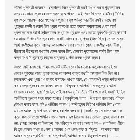
শর্মিষ্ঠা পুষ্পবতী হয়েছেন। সেকালের দিনে পুষ্পবতী রমণী যথার্থ সময়ে পুত্রলাভের
জন্য যে কোনও পুরুষের সঙ্গে সঙ্গত হতে পারত। এই নিয়ম ছিল প্রায় ধর্মীয়। বৈদিক
যুগ থেকে আরম্ভ করে মহাভারত পুরাণের যুগ পর্যন্ত ভারতীয় রমণীর কাছে বহু
পুত্রের জননী হওয়াটা ছিল প্রায় আদর্শের মতাে হয়তাে স্থানান্তর থেকে আর্য
পুরুষদের সঙ্গে আসা স্ত্রীলােকের সংখ্যা নগণ্য ছিল এবং হয়তাে যুদ্ধ-বিগ্রহের কারণে
যেকোনও উপায়ে বীর পুত্র লাভ করাটা তাদের
কাছে পরম ইঙ্গিত ছিল। বেদের মধ্যে
আর্য-রমণীদের পুত্র-লাভের আকাঙ্ক্ষা বারবার শােনা | গেছে। রমণীর কাছে বীরসূ,
বীরমাতা বীরপ্রজা হওয়াটা যেমন গর্বের ছিল, তেমনই পুত্রজন্মের অর্থই ছিল পরম
কল্যাণ- য বৈ পুরুষস্য বিত্তং তদ্ ভদ্রং, গৃহা ভদ্রং প্রজা ভদ্র।
হয়তাে এই কল্যাণের মাহাত্ম থেকেই স্ত্রীলােকের দিক থেকে ঋতুকালমাত্রেই যে
কোনও পুরুষের কাছে পুত্রলাভের আকাঙ্ক্ষা ব্যক্ত করাটা অস্বাভাবিক ছিল না।
মহাভারত এবং পুরাণে এমন বহু উদাহরণ পাওয়া যাবে, যেখানে রমণী ঋতুর পর্যায় সফল
করার জন্য পুরুষের সঙ্গ কামনা করছে। ঋতুরক্ষার তাগিদটা যেহেতু প্রায় ধর্মীয়
সংস্কারের মতাে হয়ে গিয়েছিল, তাই একজন বুদ্ধিমতী রমণীর পক্ষে এই সময়টাই ছিল
অভীষ্টতম পুরুষের সঙ্গে সঙ্গত হওয়ার | প্রকৃষ্টতম উপায়। উপায় না বলে তাই এটাকে
কৌশল বলাই ভাল, যদিও শর্মিষ্ঠার আমরণ | দাসীত্বের নিরিখে শর্মিষ্ঠার দিক থেকে
এটাকে আমরা সুযােগ নেওয়া বলব, কৌশল বলব না। | নির্জন স্থানে আপন অশােক-
কুঞ্জে রাজাকে পেয়ে শর্মিষ্ঠা বললেন আমার রূপ নিয়ে আপনার কোনও সন্দেহ থাকার কথা
নয়, রাজা! আমার আভিজাত্য এবং চরিত্রও আপনার অজানা নয়— রূপাভিজন-শীলৈ
হি ত্বং রাজন বেশ্ব মাং সদা। আমার এখন ধর্মসঙ্কট উপস্থিত। আপনার কাছে
আমার সানুনয় প্রার্থনা— আমি পুষ্পবতী, আপনি আমার ঋতুরক্ষা করুন।………