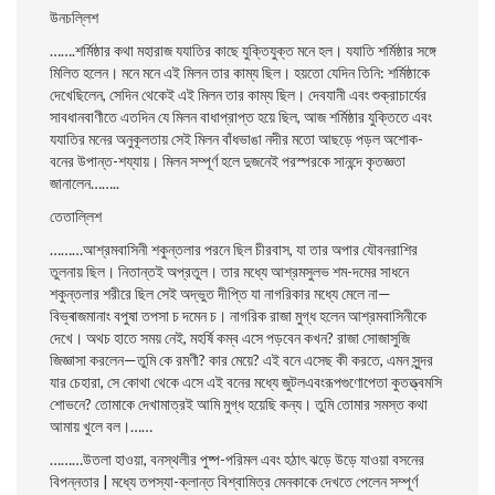
উনচল্লিশ
…….শর্মিষ্ঠার কথা মহারাজ যযাতির কাছে যুক্তিযুক্ত মনে হল। যযাতি শর্মিষ্ঠার সঙ্গে
মিলিত হলেন। মনে মনে এই মিলন তার কাম্য ছিল। হয়তাে যেদিন তিনি: শর্মিষ্ঠাকে
দেখেছিলেন, সেদিন থেকেই এই মিলন তার কাম্য ছিল। দেবযানী এবং শুক্রাচার্যের
সাবধানবাণীতে এতদিন যে মিলন বাধাপ্রাপ্ত হয়ে ছিল, আজ শর্মিষ্ঠার যুক্তিতে এবং
যযাতির মনের অনুকূলতায় সেই মিলন বাঁধভাঙা নদীর মতাে আছড়ে পড়ল অশােক-
বনের উপান্ত-শয্যায়। মিলন সম্পূর্ণ হলে দুজনেই পরস্পরকে সানন্দে কৃতজ্ঞতা
জানালেন……..
তেতাল্লিশ
………আশ্রমবাসিনী শকুন্তলার পরনে ছিল চীরবাস, যা তার অপার যৌবনরাশির
তুলনায় ছিল। নিতান্তই অপ্রতুল। তার মধ্যে আশ্রমসুলভ শম-দমের সাধনে
শকুন্তলার শরীরে ছিল সেই অদ্ভুত দীপ্তি যা নাগরিকার মধ্যে মেলে না—
বিভ্ৰাজমানাং বপুষা তপসা চ দমেন চ। নাগরিক রাজা মুগ্ধ হলেন আশ্রমবাসিনীকে
দেখে। অথচ হাতে সময় নেই, মহর্ষি কম্ব এসে পড়বেন কখন? রাজা সােজাসুজি
জিজ্ঞাসা করলেন—তুমি কে রমণী? কার মেয়ে? এই বনে এসেছ কী করতে, এমন সুন্দর
যার চেহারা, সে কোথা থেকে এসে এই বনের মধ্যে জুটলএবংরূপগুণােপেতা কুতত্ত্বমসি
শােভনে? তােমাকে দেখামাত্রই আমি মুগ্ধ হয়েছি কন্য। তুমি তােমার সমস্ত কথা
আমায় খুলে বল।……
………উতলা হাওয়া, বনস্থলীর পুষ্প-পরিমল এবং হঠাৎ ঝড়ে উড়ে যাওয়া বসনের
বিপন্নতার | মধ্যে তপস্যা-ক্লান্ত বিশ্বামিত্র মেনকাকে দেখতে পেলেন সম্পূর্ণ