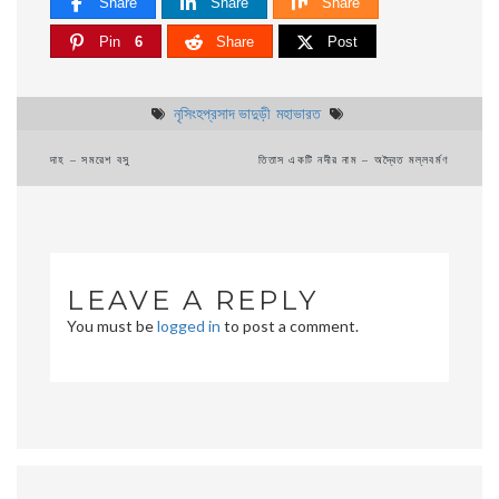
Share
Share
Share
Pin
6
Share
Post
নৃসিংহপ্রসাদ ভাদুড়ী
মহাভারত
Post
দাহ – সমরেশ বসু
তিতাস একটি নদীর নাম – অদ্বৈত মল্লবর্মণ
navigation
LEAVE A REPLY
You must be
logged in
to post a comment.