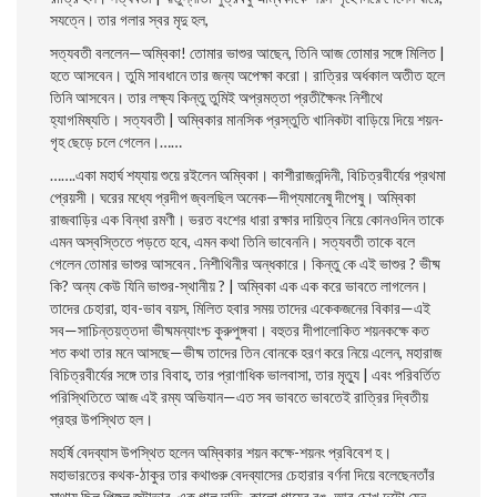
সযত্নে। তার গলার স্বর মৃদু হল,
সত্যবতী বললেন—অম্বিকা! তােমার ভাশুর আছেন, তিনি আজ তােমার সঙ্গে মিলিত |
হতে আসবেন। তুমি সাবধানে তার জন্য অপেক্ষা করাে। রাত্রির অর্ধকাল অতীত হলে
তিনি
আসবেন। তার লক্ষ্য কিন্তু তুমিই অপ্রমত্তা প্রতীক্ষৈনং নিশীথে
হ্যাগমিষ্যতি। সত্যবতী | অম্বিকার মানসিক প্রস্তুতি খানিকটা বাড়িয়ে দিয়ে শয়ন-
গৃহ ছেড়ে চলে গেলেন।……
…….একা মহার্ঘ শয্যায় শুয়ে রইলেন অম্বিকা। কাশীরাজনন্দিনী, বিচিত্রবীর্যের প্রথমা
প্রেয়সী। ঘরের মধ্যে প্রদীপ জ্বলছিল অনেক—দীপ্যমানেষু দীপেষু। অম্বিকা
রাজবাড়ির এক বিন্ধা রমণী। ভরত বংশের ধারা রক্ষার দায়িত্ব নিয়ে কোনওদিন তাকে
এমন অস্বস্তিতে পড়তে হবে, এমন কথা তিনি ভাবেননি। সত্যবতী তাকে বলে
গেলেন তােমার ভাশুর আসবেন . নিশীথিনীর অন্ধকারে। কিন্তু কে এই ভাশুর ? ভীষ্ম
কি? অন্য কেউ যিনি ভাশুর-স্থানীয় ? | অম্বিকা এক এক করে ভাবতে লাগলেন।
তাদের চেহারা, হাব-ভাব বয়স, মিলিত হবার সময়
তাদের একেকজনের বিকার—এই
সব—সাচিন্তয়ত্তদা ভীষ্মমন্যাংশ্চ কুরুপুঙ্গবা। বহুতর দীপালােকিত শয়নকক্ষে কত
শত কথা তার মনে আসছে—ভীষ্ম তাদের তিন বােনকে হরণ করে নিয়ে এলেন, মহারাজ
বিচিত্রবীর্যের সঙ্গে তার বিবাহ, তার প্রাণাধিক ভালবাসা, তার মৃত্যু | এবং পরিবর্তিত
পরিস্থিতিতে আজ এই রম্য অভিযান—এত সব ভাবতে ভাবতেই রাত্রির
দ্বিতীয়
প্রহর উপস্থিত হল।
মহর্ষি বেদব্যাস উপস্থিত হলেন অম্বিকার শয়ন কক্ষে-শয়নং প্রবিবেশ হ।
মহাভারতের
কথক-ঠাকুর তার কথাগুরু বেদব্যাসের চেহারার বর্ণনা দিয়ে বলেছেনতাঁর
মাথায় ছিল পিঙ্গল জটাভার, এক গাল দাড়ি, কালাে গায়ের রঙ, আর চোখ দুটো যেন