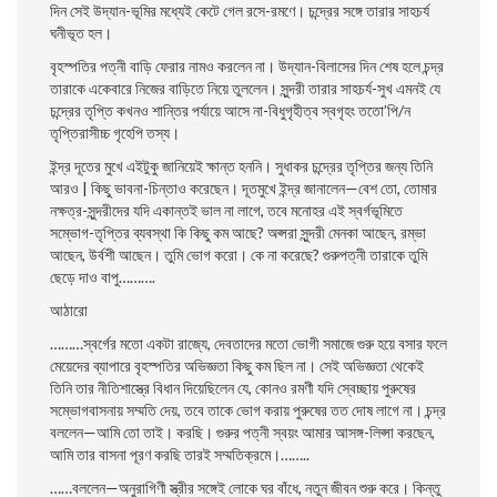
দিন সেই উদ্যান-ভূমির মধ্যেই কেটে গেল রসে-রমণে। চন্দ্রের সঙ্গে তারার সাহচর্য
ঘনীভূত হল।
বৃহস্পতির পত্নী বাড়ি ফেরার নামও করলেন না। উদ্যান-বিলাসের দিন শেষ হলে চন্দ্র
তারাকে একেবারে নিজের বাড়িতে নিয়ে তুললেন। সুন্দরী তারার সাহচর্য-সুখ এমনই যে
চন্দ্রের তৃপ্তি কখনও শান্তির পর্যায়ে আসে না-বিধুগৃহীত্ব স্বগৃহং ততাে’পি/ন
তৃপ্তিরাসীচ্চ গৃহেপি তস্য।
ইন্দ্র দূতের মুখে এইটুকু জানিয়েই ক্ষান্ত হননি। সুধাকর চন্দ্রের তৃপ্তির জন্য তিনি
আরও | কিছু ভাবনা-চিন্তাও করেছেন। দূতমুখে ইন্দ্র জানালেন—বেশ তাে, তােমার
নক্ষত্র-সুন্দরীদের যদি একান্তই ভাল না লাগে, তবে মনােহর এই স্বর্গভূমিতে
সম্ভোগ-তৃপ্তির ব্যবস্থা কি কিছু কম আছে? অপ্সরা সুন্দরী মেনকা আছেন, রম্ভা
আছেন, উর্বশী আছেন। তুমি ভােগ করাে। কে না করেছে? গুরুপত্নী তারাকে তুমি
ছেড়ে দাও বাপু……….
আঠারাে
………স্বর্গের মতাে একটা রাজ্যে, দেবতাদের মতাে ভােগী সমাজে গুরু হয়ে বসার ফলে
মেয়েদের ব্যাপারে বৃহস্পতির অভিজ্ঞতা কিছু কম ছিল না। সেই অভিজ্ঞতা থেকেই
তিনি তার নীতিশাস্ত্রে বিধান দিয়েছিলেন যে, কোনও রমণী যদি স্বেচ্ছায় পুরুষের
সম্ভোগবাসনায় সম্মতি দেয়, তবে তাকে ভােগ করায় পুরুষের তত দোষ লাগে না। চন্দ্র
বললেন—আমি তাে তাই। করছি। গুরুর পত্নী স্বয়ং আমার আসঙ্গ-লিপ্সা করছেন,
আমি তার বাসনা পূরণ করছি তারই সম্মতিক্রমে।……..
……বললেন—অনুরাগিণী স্ত্রীর সঙ্গেই লােকে ঘর বাঁধে, নতুন জীবন শুরু করে। কিন্তু