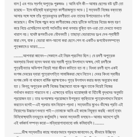
বাল | এব গতঃ স্বর্গম্ অপুত্রঃ পুরুষভঃ । আমি বলি কী—আমার ছেলের বউ দুটি তাে
রয়েছে— ইমে মহিষ্যৌ ভ্রাতুস্তে কাশীরাজসুতে শুভে। | সত্যবতী নিজের বক্তব্যে
আসার সঙ্গে সঙ্গে তাঁর পুত্রবধূদের রমণীয়তা এবং তাদের উপাদেয়তাও বর্ণনা
করেছেন। ভীষ্ম নিজে পছন্দ করে কাশীরাজের মেয়ে দুটিকে ভাইয়ের বিয়ের জন্য হরণ
করে নিয়ে এসেছিলেন বলেই সর্তবতীর কথা বলবার যুক্তি হল-ওরা তাে দেখতে শুনতে
খারাপ নয়। যথেষ্ট রূপবতীএবং যৌবনবতী। তাছাড়া বেচারাদের দুঃখ দেখ-স্বামীটি
মারা গেল, যাক। বেচারা কাল-আলাে করা ছেলে পেল না একটিও রূপযৌবনসম্পন্নে
পুত্ৰকামে চ ভারত…….
………আপনারা জানেন—সেকালে এই নিয়ম প্রচলিত ছিল। যে রমণী অপুত্রক
অবস্থায় বিধবা হলেন অথবা যার স্বামী পুত্র উৎপাদনে অক্ষম, সেই রমণীকে
পুত্রহীনতার অভিশাপ নিয়েই সারা জীবন কাটাতে হত না। বিধবা রমণী হলে একই
বংশজ দেবরের দ্বারা পুত্রোৎপত্তি সামাজিকরা মেনে নিতেন। দেবর কিংবা স্বামীর
বংশজ কেউ না থাকলে ধার্মিক ব্রাহ্মণকেও পুত্র উৎপাদন করার জন্য অনুরােধ করা
হত। কিন্তু অপুত্রক রমণী নিজের ইচ্ছামতাে যাকে পছন্দ তাকে দিয়েই নিজের
গর্ভাধান করাতে পারতেন না। এক্ষেত্রে বাড়ির বয়োেজ্যষ্ঠ বা হিতৈষী বৃদ্ধদের অনুমতি
প্রয়ােজন হত। তার বংশরক্ষার প্রয়ােজনে উপযুক্ত ব্যক্তিকে পুত্রোৎপাদনে নিয়ােগ
করতেন বলেই—এই প্রথার নাম নিয়ােগ-প্রথা। সত্যবতীর মুখেও ভীষ্মের প্রতি এই
নিয়ােগের উচ্চারণ শুনতে পাই—তােমাকে আমি এই কাজে নিযুক্ত করছি -কার্যে ত্বাং
বিনিযােক্ষ্যামি তদ্ভুত্ব কর্তুমহসি। অথবা সত্যবতী বলছেন—আমার আদেশে তুমি
এই ধর্মকার্য সম্পন্ন করাে—মন্নিয়ােগাহাবাহাে ধর্মং কমিহাহসি।………
……..ভীষ্ম সত্যবতীর কাছে সাধারণভাবে প্রথমে জানালেন যে, কীভাবে উচ্ছিন্ন