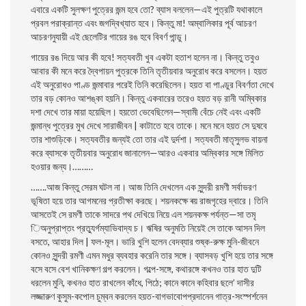
এবারে একটি সুলক্ষণ পুত্রের জন্ম হবে তাে? ব্যাস বললেন—এই পুত্রটি যথাকালে
প্রবল পরাক্রান্ত এবং জগদ্বিখ্যাত হবে। কিন্তু মা! অম্বালিকার পূর্ব আচরণ
আচরণনুযায়ী এই ছেলেটির গায়ের রঙ হবে বিবর্ণ পান্ডু।
গায়ের রঙ দিয়ে আর কী হবে! সত্যবতী খুব একটা হতাশ হলেন না। কিন্তু তবুও
আবার কী মনে করে দ্বৈপায়ন পুত্রকে তিনি তৃতীয়বার অনুরােধ করে বসলেন। হয়ত
এই অনুরােধও পাণ্ড জন্মাবার পরেই তিনি করেছিলেন। হয়ত বা পাণ্ডুর বিবর্ণতা দেখে
তার বড় কোনও আশঙ্কা হয়নি। কিন্তু একবারের তরেও হয়ত বড় রানী অম্বিকার
দশা দেখে তার মায়া হয়েছিল। হয়তাে ভেবেছিলেন—স্বামী বেঁচে নেই এবং একটি
জন্মান্ধ পুত্রের মুখ দেখে সারাজীবন | কাটাতে হবে তাকে। মনে মনে হয়ত সে দুষবে
তার শাশুড়িকে। সত্যবতীর জন্যই তাে তার এই দুর্দশা। সত্যবতী মাতৃসুলভ বায়না
করে ব্যাসকে তৃতীয়বার অনুরােধ জানালেন—আরও একবার অম্বিকার সঙ্গে মিলিত
হওয়ার জন্য।………
…….আজ কিন্তু সেরম ঘটল না। আজ তিনি দেখলেন এক সুন্দরী রমণী সর্বাভরণ
ভূষিতা হয়ে তার আগমনের প্রতীক্ষা করছে। শয়নকক্ষে ৰয় রাজগৃহের দ্বারে। তিনি
আসতেই সে রমণী তাকে সাদরে পথ দেখিয়ে নিয়ে এল শয়নকক্ষ পর্যন্ত—সা তমৃ
িঅনুপ্রাপ্তং প্রত্যুৰ্গম্যাভিবাদ্য চ। ঋষির অনুমতি নিয়েই সে তাকে আসন দিল
বসতে, আহার দিল | ফল-মূল। ভারি খুশি হলেন বেদব্যার শুষ্ক-রুক্ষ মুনি-জীবনে
কোনও সুন্দরী রমণী এমন মধুর ব্যবহার করেনি তার সঙ্গে। ব্যাসবড় খুশি হয়ে তার সঙ্গে
বসে বসে বেশ খানিকক্ষণ গল্প করলেন। গল্পে-সঙ্গে, কথারঙ্গে কখনও তার হাত দুটি
ধরলেন মুনি, কখনও হাত রাখলেন কাঁধে, পিঠে; কানে কানে কহিবার ছলে’ দাসীর
লজ্জারুণ কুসুম-কপােল চুম্বন করলেন হয়ত-বাগভাবােপপ্রদানেন গাত্র-সংস্পর্শনেন