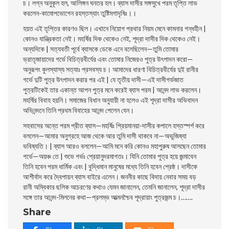
চ। লগ্ন অনুকূল হল, আলিঙ্গন ঘনতর হল। ব্যাস দাসীর সঙ্গসুখে পরম তৃপ্তি লাভ
করলেন-কামােপভােগেন রহস্তস্যাং তুষ্টিমগাদৃষিঃ।।
হয়ত এই তৃপ্তির কারণও ছিল। এখানে নিয়ােগ প্রথার নিয়ম মেনে কামনার গন্ধহীন |
কোনও যান্ত্রিকতা নেই। মহর্ষির দিক থেকেও নেই, শূদ্রা দাসীর দিক থেকেও নেই।
অন্যদিকে | সত্যবতী পূর্বে ব্যাসকে ডেকে এনে বলেছিলেন—তুমি তােমার
ভ্রাতৃজায়াদের গর্ভে বিচিত্রবীর্যের এবং তােমার নিজেরও পুত্র উৎপাদন করাে—
অনুরূপং কুলস্যাস্য সত্যাঃ প্রসবস্য চ। আমাদের ধারণা বিচিত্রবীর্যের দুই রানীর
গর্ভে দুটি পুত্র উৎপাদন করার পর এই | যে তৃতীয় দাসী—এই দাসীগর্ভজাত
পুত্রটিকেই তার একান্ত আপন পুত্র মনে করেই ব্যাস পরম | আনন্দ লাভ করলেন।
মহর্ষির বিবাহ হয়নি। সমাজের বিধান অনুযায়ী না হলেও এই শূদ্রা দাসীর অভিবাদন
অভিনন্দনে তিনি প্রথম বিবাহের আনন্দ পেলেন যেন।
সহবাসের অন্তে পরম প্রীত ব্যাস—মহর্ষিঃ প্রিয়মানয়া-দাসীর কপালে হস্তস্পর্শ করে
বললেন—আমার অনুগ্রহে আজ থেকে আর তুমি দাসী থাকবে না—অভুজিষ্যা
ভবিষ্যতি। | ব্যাস আরও বললেন—আমি মনে করি কোনও মহাপুরুষ আসছেন তােমার
গর্ভে—অয়ঞ্চ তে | শুভে গর্ভঃ শ্রেয়ানুদরমাগতঃ। যিনি তােমার পুত্র হয়ে জন্মাবেন
তিনি হবেন পরম ধার্মিক এবং | বুদ্ধিমান মানুষের মধ্যে তিনি হবেন শ্রেষ্ঠ। দাসীকে
আশীর্বাদ করে দ্বৈপায়ন ব্যাস বাইরে
এলেন। জননীর কাছে বিদায় নেবার সময় বড়
রানী অম্বিকার ছলিক আচরণের কথাও যেমন জানালেন, তেমনি জানালেন, শূদ্রা দাসীর
সঙ্গে তার আনন্দ-মিলনের কথা—প্রলম্ভ আত্মনশ্চৈব শূদ্রায়াং পুত্রজন্ম চ।…….
Share