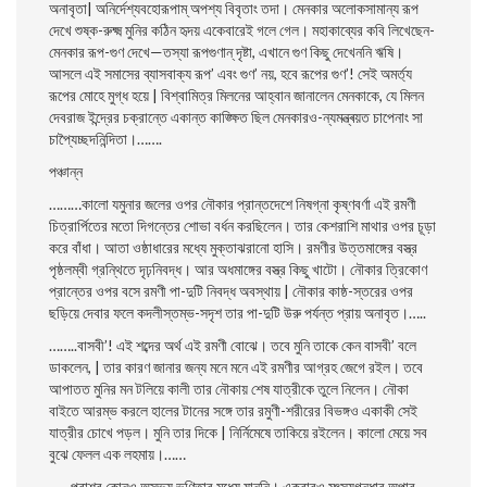
অনাবৃতা| অনির্দেশ্যবহােরূপাম্ অপশ্য বিবৃতাং তদা। মেনকার অলােকসামান্য রূপ
দেখে শুষ্ক-রুক্ষ্ম
মুনির কঠিন হৃদয় একেবারেই গলে গেল। মহাকাব্যের কবি লিখেছেন-
মেনকার রূপ-গুণ দেখে—তস্যা রূপগুণান্ দৃষ্টা, এখানে গুণ কিছু দেখেননি ঋষি।
আসলে এই সমাসের ব্যাসবাক্য রূপ’ এবং গুণ’ নয়, হবে রূপের গুণ’! সেই অমর্ত্য
রূপের মােহে মুগ্ধ হয়ে | বিশ্বামিত্র মিলনের আহ্বান জানালেন মেনকাকে, যে মিলন
দেবরাজ ইন্দ্রের চক্রান্তে একান্ত কাঙ্ক্ষিত ছিল মেনকারও-ন্যমন্ত্ৰয়ত চাপেনাং সা
চাপ্যৈচ্ছদনিন্দিতা।…….
পঞ্চান্ন
………কালাে যমুনার জলের ওপর নৌকার প্রান্তদেশে নিষগ্না কৃষ্ণবর্ণা এই রমণী
চিত্রার্পিতের মতাে দিগন্তের শােভা বর্ধন করছিলেন। তার কেশরাশি মাথার ওপর চূড়া
করে বাঁধা। আতা ওষ্ঠাধারের মধ্যে মুক্তাঝরানাে হাসি। রমণীর উত্তমাঙ্গের বস্ত্র
পৃষ্ঠলম্বী গ্রন্থিতে দৃঢ়নিবদ্ধ। আর
অধমাঙ্গের বস্ত্র কিছু খাটো। নৌকার ত্রিকোণ
প্রান্তের ওপর বসে রমণী পা-দুটি নিবদ্ধ অবস্থায় | নৌকার কাষ্ঠ-স্তরের ওপর
ছড়িয়ে দেবার ফলে কদলীস্তম্ভ-সদৃশ তার পা-দুটি উরু পর্যন্ত প্রায় অনাবৃত।…..
……..বাসবী’! এই শব্দের অর্থ এই রমণী বােঝে। তবে মুনি তাকে কেন বাসবী’ বলে
ডাকলেন, | তার কারণ জানার জন্য মনে মনে এই রমণীর আগ্রহ জেগে রইল। তবে
আপাতত মুনির মন টলিয়ে কালী তার নৌকায় শেষ যাত্রীকে তুলে নিলেন। নৌকা
বাইতে আরম্ভ করলে হালের টানের সঙ্গে তার রমুণী-শরীরের বিভঙ্গও একাকী সেই
যাত্রীর চোখে পড়ল। মুনি তার দিকে | নির্নিমেষে তাকিয়ে রইলেন। কালাে মেয়ে সব
বুঝে ফেলল এক লহমায়।……
……পরাশর কোনও অসভ্য ভণিতার মধ্যে যাননি। একবারও মৎস্যগন্ধার অপার