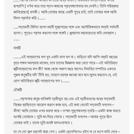
রূপরাশি | বর্ণনা করে তার স্তন-জঘনের প্রত্যঙ্গশােভায় মন দেননি। তিনি পরিষ্কার
জানিয়েছেন| বাসবী। আমি তােমার কাছে একটি পুত্র চাই, তাই তােমার সঙ্গে আমি
মিলন প্রার্থনা করি।……
…..সত্যবতী মিলিত হলেন মহর্ষি পূব্রাশরের সঙ্গে এবং অলৌকিকভাবে সদ্যই গর্ভবতী
হলেন। পুত্রও প্রসব করলেন সঙ্গে সঙ্গেই। জন্মালেন মহাভারতের কবি বেদব্যাস।
……
বাষট্টি
……..এই সম্ভোগের ফল খুব একটা ভাল হল না। বাড়িতে যদি আশি-নব্বই বছরের
বৃদ্ধ সক্ষম অবস্থায় থাকেন, তবে তাদের জিজ্ঞাসা করা যেতে পারে—এই অতিরিক্ত
স্ত্রীসম্ভোগের ফল কী? আজ থেকে পঞ্চাশ বছর আগেও বিবাহিত দম্পতির একতর
পুরুষ মানুষটির যদি ‘টিবি হত, তাহলে বয়স্ক জনেরা মনে মনে সন্দেহ করতেন যে, ওই
রােগ অতিরিক্ত স্ত্রী-সম্ভোগের ফল।…….
চৌষট্টি
…….প্রশংসায় মানুষ খানিকটা দ্রবীভূত হয় এবং এই দ্রবীভবনের মধ্যে সত্যবতী
নিজের ব্যক্তিত্ব আরােপ করলে কাজ হবে, এই কথা ভেবেই সত্যবতী বললেন—
ভীষ্ম! আমি তােমার ওপর ভরসা করে—তস্মাৎ সুভূশমাখস্য ত্বয়ি—একটা কাজ করতে
বলেছি তােমাকে। তুমি মন দিয়ে শােনাে। সত্যবতী বললেন—আমার পুত্র ছিল
তােমার ভাই। তাকে তুমি যথেষ্ট ভালওবাসতে।
তা সে তাে অল্প বয়সেই মারা গেল। একটা ছেলেপিলেও রইল না যে বংশে বাতি দেবে—