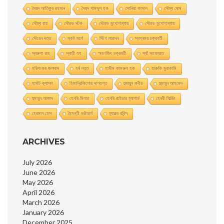
সৈয়দ আতিকুর রহমান
সৈয়দ শামসুল হক
সোনিয়া কামাল
সৌম্য ঘােষ
সৌম্য রায়
সৌরভ ঘটক
সৌরভ মুখােপাধ্যায়
সৌরভ মুখোপাধ্যায়
সৌরেন দত্ত
স্কট মর্লে
স্টিগ লারসন
স্বপ্নময় চক্রবর্তী
স্বরুপা রায়
স্বাতী গুহ
স্মরণজিৎ চক্রবর্তী
স্যাঁ সাফোয়াত
হরিশংকর জলদাস
হর্ষ দত্ত
হামীম কামরুল হক
হারুকি মুরাকামি
হার্বাট ক্যাসল
হিমাদ্রিকিশাের দাশগুপ্ত
হুমায়ুন কবীর
হুমায়ূন আহমেদ
হুমায়ুন আজাদ
হেনরি মিলার
হেনরি রাইডার হ্যাগার্ড
হেনরী ফিল্ডিং
হেরমান হেস
হৈমন্তী ভট্টাচার্য
হ্যারল্ড রবিন্স
ARCHIVES
July 2026
June 2026
May 2026
April 2026
March 2026
January 2026
December 2025