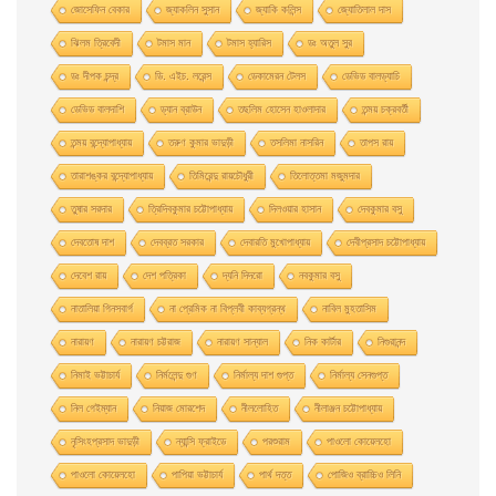
জোসেফিন বেকার
জ্যাকলিন সুসান
জ্যাকি কলিন্স
জ্যোতিলাল দাস
ঝিলম ত্রিবেদী
টমাস মান
টমাস হ্যারিস
ডঃ অতুল সুর
ডঃ দীপক চন্দ্র
ডি. এইচ. লরেন্স
ডেকামেরন টেলস
ডেভিড বালড্যাচি
ডেভিড বালদাশি
ড্যান ব্রাউন
তছলিম হোসেন হাওলাদার
তন্ময় চক্রবর্তী
তন্ময় বন্দ্যোপাধ্যায়
তরুণ কুমার ভাদুড়ী
তসলিমা নাসরিন
তাপস রায়
তারাশঙ্কর বন্দ্যোপাধ্যায়
তিমিরেন্দু রায়চৌধুরী
তিলোত্তমা মজুমদার
তুষার সরদার
ত্রিদিবকুমার চট্টোপাধ্যায়
দিলওয়ার হাসান
দেবকুমার বসু
দেবতোষ দাশ
দেবব্রত সরকার
দেবারতি মুখােপাধ্যায়
দেবীপ্রসাদ চট্টোপাধ্যায়
দেবেশ রায়
দেশ পত্রিকা
দ্যনি দিদরো
নবকুমার বসু
নাতালিয়া গিনসবার্গ
না প্রেমিক না বিপ্লবী কাব্যগ্রন্থ
নাবিল মুহতাসিম
নারায়ণ
নারায়ণ চট্টরাজ
নারায়ণ সান্যাল
নিক কার্টার
নিগুরানন্দ
নিমাই ভট্টাচার্য
নির্মলেন্দু গুণ
নির্মাল্য দাশ গুপ্ত
নির্মাল্য সেনগুপ্ত
নিল গেইম্যান
নিয়াজ মোরশেদ
নীললােহিত
নীলাঞ্জন চট্টোপাধ্যায়
নৃসিংহপ্রসাদ ভাদুড়ী
ন্যান্সি ফ্রাইডে
পরশুরাম
পাওলাে কোয়েলহাে
পাওলাে কোয়েলহো
পাপিয়া ভট্টাচার্য
পার্থ দত্ত
পােজিও ব্রাচ্চিও লিনি