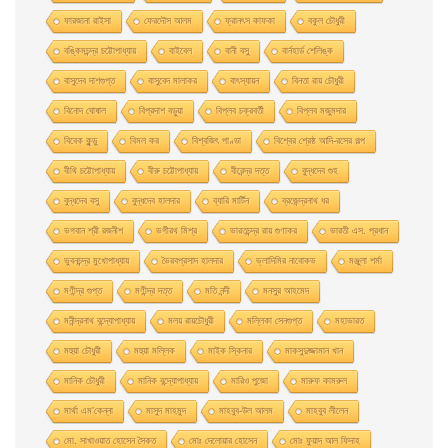
ফারজানা রাইসা
ফেরদৌস আলম
ফ্রানৎস কাফকা
বকুল চৌধুরী
বঙ্কিমচন্দ্র চট্টোপাধ্যায়
বাইবেল
বানী বসু
বার্নহার্ড শেলিঙ্ক
বাসুদেব দাশগুপ্ত
বাসুবেদ মালাকর
বাৎস্যায়ন
বিনতা রায় চৌধুরী
বিনোদ ঘোষাল
বিপ্রদাশ বড়ুয়া
বিপ্লব চক্রবর্তী
বিপ্লব মজুমদার
বিবেক কুন্ডু
বিমল কর
বিশ্বজিৎ পাণ্ডা
বিশ্বের শ্রেষ্ঠ আদি-রসের গল্প
বীথি চট্টোপাধ্যায়
বীরু চট্টোপাধ্যায়
বীরেন্দ্র দত্ত
বুদ্ধদেব গুহ
বুদ্ধদেব বসু
বুদ্ধদেব হালদার
ব্যারি মার্টিন
ব্রজেন্দ্রনাথ ধর
ভগবান শ্রী রজনীশ
ভগীরথ মিশ্র
ভারতচন্দ্র রায় গুণাকর
ভারতী এস. প্রধান
ভুবনচন্দ্র মুখোপাধ্যায়
ভৈরবপ্রসাদ হালদার
ভ্লাদিমির নাবোকভ
মঞ্জুলা শর্মা
মণীন্দ্র গুপ্ত
মণীন্দ্র দত্ত
মতি নন্দী
মনসুর আহমেদ
মনীন্দ্রনাথ বন্দ্যোপাধ্যায়
মলয় রায়চৌধুরী
মল্লিকা সেনগুপ্ত
মহাভারত
মহুয়া চৌধুরী
মহুয়া মল্লিক
মাইক স্কিনার
মাকসুদুজ্জামান খান
মানিক চৌধুরী
মানিক বন্দ্যোপাধ্যায়
মারিও পুজো
মারুফ কামরুল
মার্থা এম'কেন্না
মাসুদ মাহমুদ
মাহবুব-উল আলম
মাহবুব লীলেন
মাে. সাখাওয়াত হােসেন সৈকত
মােঃ দেলােয়ার হােসেন
মােঃ ফুয়াদ আল ফিদাহ