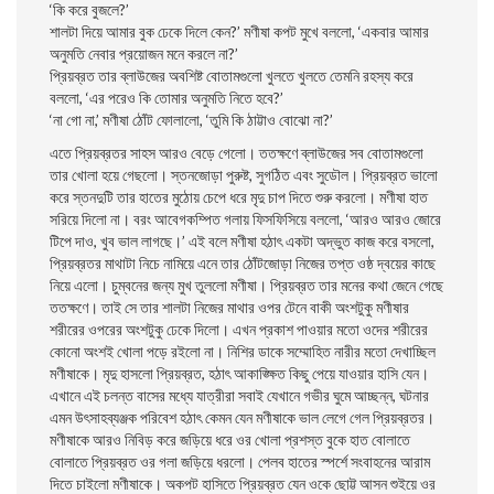
‘কি করে বুজলে?’
শালটা দিয়ে আমার বুক ঢেকে দিলে কেন?’ মণীষা কপট মুখে বললো, ‘একবার আমার
অনুমতি নেবার প্রয়োজন মনে করলে না?’
প্রিয়ব্রত তার ব্লাউজের অবশিষ্ট বোতামগুলো খুলতে খুলতে তেমনি রহস্য করে
বললো, ‘এর পরেও কি তোমার অনুমতি নিতে হবে?’
‘না গো না,’ মণীষা ঠোঁট ফোলালো, ‘তুমি কি ঠাট্টাও বোঝো না?’
এতে প্রিয়ব্রতর সাহস আরও বেড়ে গেলো। ততক্ষণে ব্লাউজের সব বোতামগুলো
তার খোলা হয়ে গেছলো। স্তনজোড়া পুরুষ্ট, সুগঠিত এবং সুডৌল। প্রিয়ব্রত ভালো
করে স্তনদুটি তার হাতের মুঠোয় চেপে ধরে মৃদু চাপ দিতে শুরু করলো। মণীষা হাত
সরিয়ে দিলো না। বরং আবেগকম্পিত গলায় ফিসফিসিয়ে বললো, ‘আরও আরও জোরে
টিপে দাও, খুব ভাল লাগছে।’ এই বলে মণীষা হঠাৎ একটা অদ্ভুত কাজ করে বসলো,
প্রিয়ব্রতর মাথাটা নিচে নামিয়ে এনে তার ঠোঁটজোড়া নিজের তপ্ত ওষ্ঠ দ্বয়ের কাছে
নিয়ে এলো। চুম্বনের জন্য মুখ তুললো মণীষা। প্রিয়ব্রত তার মনের কথা জেনে গেছে
ততক্ষণে। তাই সে তার শালটা নিজের মাথার ওপর টেনে বাকী অংশটুকু মণীষার
শরীরের ওপরের অংশটুকু ঢেকে দিলো। এখন প্রকাশ পাওয়ার মতো ওদের শরীরের
কোনো অংশই খোলা পড়ে রইলো না। নিশির ডাকে সম্মোহিত নারীর মতো দেখাচ্ছিল
মণীষাকে। মৃদু হাসলো প্রিয়ব্রত, হঠাৎ আকাঙ্ক্ষিত কিছু পেয়ে যাওয়ার হাসি যেন।
এখানে এই চলন্ত বাসের মধ্যে যাত্রীরা সবাই যেখানে গভীর ঘুমে আচ্ছন্ন, ঘটনার
এমন উৎসাহব্যঞ্জক পরিবেশ হঠাৎ কেমন যেন মণীষাকে ভাল লেগে গেল প্রিয়ব্রতর।
মণীষাকে আরও নিবিড় করে জড়িয়ে ধরে ওর খোলা প্রশস্ত বুকে হাত বোলাতে
বোলাতে প্রিয়ব্রত ওর গলা জড়িয়ে ধরলো। পেলব হাতের স্পর্শে সংবাহনের আরাম
দিতে চাইলো মণীষাকে। অকপট হাসিতে প্রিয়ব্রত যেন ওকে ছোট্ট আসন শুইয়ে ওর