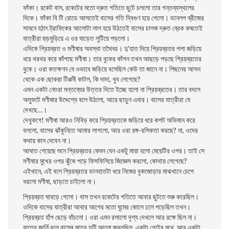
ফাঁকা। রকেট বাস, রকেটের মতো দ্রুত গতিতে ছুটে চললো তার গন্তব্যস্থলের
দিকে। ফাঁকা বি টি রোডে আসতেই বাসের গতি দ্বিগুণ হয়ে গেলো। ডানলপ ব্রীজের
সামনে হঠাৎ ট্রাফিকের আলোটা লাল হয়ে উঠতেই বাসের চালক দ্রুত ব্রেক কষতেই
যাত্রীরা হুড়মুড়িয়ে এ ওর ঘাড়েত লুটিয়ে পড়লো।
এদিকে প্রিয়ব্রত ও মণীষার অবস্থা তথৈবচ। দু’হাত দিয়ে প্রিয়ব্রতর গলা জড়িয়ে
ধরে থরথর করে কাঁপছে মণীষা। তার বুকের কাঁপন তখন আছড়ে পড়ছে প্রিয়ব্রতের
বুকে। ওরা কতক্ষণন যে ওভাবে জড়িয়ে বসেছিল কেউ তা জানে না। পিছনের আসন
থেকে এক ছোকরা টিপ্পনী কাটল, কি দাদা, খুব লেগেছে?
এমন একটা নোংরা মন্তব্যের উত্তর দিতে ইচ্ছে হলো না প্রিয়ব্রতের। তার বদলে
অস্ফুটে মণীষার উদ্দেশ্যে বলে উঠলো, আরে ছাড়ুন এবার। বাসের যাত্রীরা যে
দেখছে…।
দেখুকগে! মণীষা আরও নিবিড় করে প্রিয়ব্রতকে জড়িয়ে ধরে কপট অভিমান করে
বললো, বাসের ঝাঁকুনিতে আমার লাগলো, আর ওরা রঙ্গ-রসিকতা করছে? না, ওদের
কথায় কান দেবেন না।
আঘাত পেয়েছে শুনে প্রিয়ব্রতর কেমন যেন একটু মায়া হলো মেয়েটির ওপর। তাই সে
মণীষার মুখের ওপর ঝুঁকে পড়ে ফিসফিসিয়ে জিজ্ঞেস করলো, কোথায় লেগেছে?
এইখানে, এই বলে প্রিয়ব্রতর ডানহাতটা ধরে নিজের বুকজোড়ার মাঝখানে চেপে
ধরলো মণীষা, ছাড়তে চাইলো না।
প্রিয়ব্রত ঘাবড়ে গেলো। বাস তখন রকেটের গতিতে আবার ছুটতে শুরু করেছিল।
ওদিকে বাসের যাত্রীরা আবার আগের মতো ঘুমের কোলে ঢলে পড়েছিল তখন।
প্রিয়ব্রত হাঁপ ছেড়ে বাঁচলো। ওরা এমন রসালো দৃশ্য দেখলে আর রক্ষে ছিল না।
রাতের জার্নি বলে বাসের মাত্র দুটি আলো জ্বলছিল, একটা গেটের মুখে, আর একটা