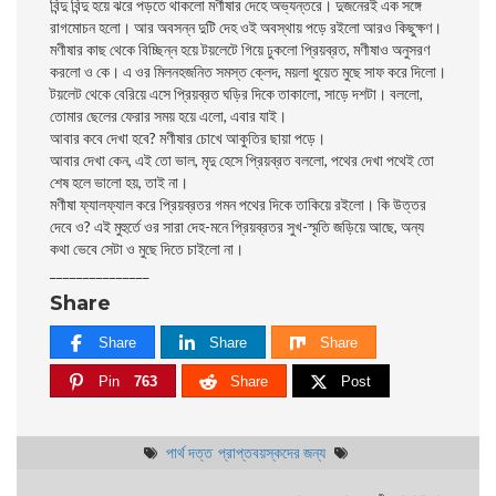
বিন্দু বিন্দু হয়ে ঝরে পড়তে থাকলো মণীষার দেহে অভ্যন্তরে। দুজনেরই এক সঙ্গে
রাগমোচন হলো। আর অবসন্ন দুটি দেহ ওই অবস্থায় পড়ে রইলো আরও কিছুক্ষণ।
মণীষার কাছ থেকে বিচ্ছিন্ন হয়ে টয়লেটে গিয়ে ঢুকলো প্রিয়ব্রত, মণীষাও অনুসরণ
করলো ও কে। এ ওর মিলনহজনিত সমস্ত ক্লেদ, ময়লা ধুয়েত মুছে সাফ করে দিলো।
টয়লেট থেকে বেরিয়ে এসে প্রিয়ব্রত ঘড়ির দিকে তাকালো, সাড়ে দশটা। বললো,
তোমার ছেলের ফেরার সময় হয়ে এলো, এবার যাই।
আবার কবে দেখা হবে? মণীষার চোখে আকুতির ছায়া পড়ে।
আবার দেখা কেন, এই তো ভাল, মৃদু হেসে প্রিয়ব্রত বললো, পথের দেখা পথেই তো
শেষ হলে ভালো হয়, তাই না।
মণীষা ফ্যালফ্যাল করে প্রিয়ব্রতর গমন পথের দিকে তাকিয়ে রইলো। কি উত্তর
দেবে ও? এই মুহুর্তে ওর সারা দেহ-মনে প্রিয়ব্রতর সুখ-স্মৃতি জড়িয়ে আছে, অন্য
কথা ভেবে সেটা ও মুছে দিতে চাইলো না।
_______________
Share
Share
Share
Share
Pin
763
Share
Post
পার্থ দত্ত
প্রাপ্তবয়স্কদের জন্য