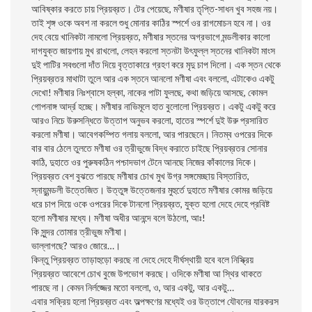
আবিষ্কার করতে চায় প্রিয়ব্রত। টের পেয়েছে, মণীষার তৃপ্তি-সাধন খুব সহজ নয়।
তাই শৃঙ্গ ওকে অবশ না করলে শুধু মোনার কাঠির স্পর্শে ওর রাগমোচন হবে না। ওর
দেহ বেয়ে খানিকটা নামলো প্রিয়ব্রত, মণীষার স্তনের অগ্রভাগে মন্ডলীকার কালো
দাগযুক্ত জায়গায় মুখ রাখলো, লেহন করলো স্তনটা উৎফুল্ল স্তনের খানিকটা মাংস
দুই পাটির সবগুলো দাঁত দিয়ে বৃত্তাকারে গ্রহণ করে মৃদু চাপ দিলো। এক স্তন থেকে
প্রিয়ব্রতর মাথাটা তুলে আর এক স্তনে আনলো মণীষা এবং বললো, এটাকেও একটু
দেখো! মণীষার নিঃশ্বাসে হল্কা, নাকের পাটা ফুলছে, কথা জড়িয়ে আসছে, কোমল
গোপনাঙ্গ আর্দ্র হচ্ছে। মণীষার নাভিমূলে হাত বুলোলো প্রিয়ব্রত। একটু একটু করে
আরও নিচে উরুসন্ধিতে উত্তাপ অনুভব করলো, হাতের স্পর্শে দুই উরু প্রসারিত
করলো মণীষা। আবেগকম্পিত গলায় বললো, আর পারছেনে। নিতম্ব ওপরের দিকে
বার বার ঠেলে তুলতে মণীষা ওর ত্রীভুজে বিদ্ধ করাতে চাইছে প্রিয়ব্রতর সোনার
কাঠি, দুহাতে ওর পুরুষকঠিন পশ্চাদভাগ টেনে আনছে নিজের কাঁকালের দিকে।
প্রিয়ব্রত বেশ বুঝতে পারছে মণীষার চোখ মুখ উগ্র সঙ্গমেচ্ছায় বিস্তারিত,
স্নায়ুমন্ডলী উত্তেজিত। উত্তুঙ্গ উত্তেজনার মুহুর্তে দুহাতে মণীষার কোমর জড়িয়ে
ধরে চাপ দিয়ে ওকে ওপরের দিকে টানলো প্রিয়ব্রত, যুক্ত হলো দেহে দেহে প্রবিষ্ট
হলো মণীষার মধ্যে। মণীষা অধীর আনন্দে বলে উঠলো, আঃ!
কি সুন্দর তোমার ত্রীভুজ মণীষা।
ভাল্লাগছে? আরও জোরে…।
কিন্তু প্রিয়ব্রত তাড়াহুড়ো করছে না দেহে দেহে দীর্ঘস্থায়ী হবে বলে নিস্ক্রিয়
প্রিয়ব্রত আবেশে চোখ বুজে উপভোগ করছে। ওদিকে মণীষা আ স্থির থাকতে
পারছে না। কেমন নির্লজ্জের মতো বললো, ও, আর একটু, আর একটু…
এবার সক্রিয় হলো প্রিয়ব্রত এবং অল্পক্ষণের মধ্যেই ওর উত্তাপে যৌবনের যারকরস