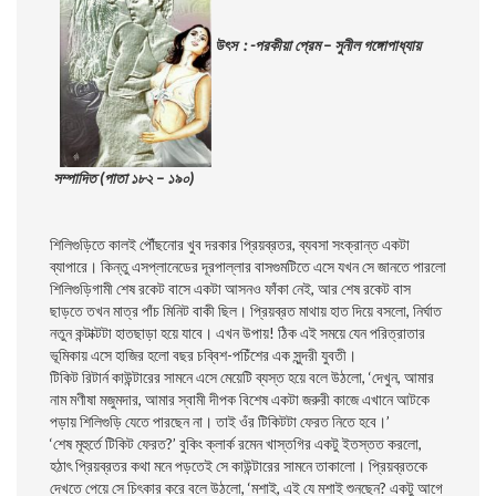
উৎস : -পরকীয়া প্রেম – সুনীল গঙ্গোপাধ্যায়
সম্পাদিত (পাতা ১৮২ – ১৯০)
শিলিগুড়িতে কালই পৌঁছনোর খুব দরকার প্রিয়ব্রতর, ব্যবসা সংক্রান্ত একটা
ব্যাপারে। কিন্তু এসপ্লানেডের দূরপাল্লার বাসগুমটিতে এসে যখন সে জানতে পারলো
শিলিগুড়িগামী শেষ রকেট বাসে একটা আসনও ফাঁকা নেই, আর শেষ রকেট বাস
ছাড়তে তখন মাত্র পাঁচ মিনিট বাকী ছিল। প্রিয়ব্রত মাথায় হাত দিয়ে বসলো, নির্ঘাত
নতুন কন্টাক্টটা হাতছাড়া হয়ে যাবে। এখন উপায়! ঠিক এই সময়ে যেন পরিত্রাতার
ভূমিকায় এসে হাজির হলো বছর চব্বিশ-পচিঁশের এক সুন্দরী যুবতী।
টিকিট রিটার্ন কাউন্টারের সামনে এসে মেয়েটি ব্যস্ত হয়ে বলে উঠলো, ‘দেখুন, আমার
নাম মণীষা মজুমদার, আমার স্বামী দীপক বিশেষ একটা জরুরী কাজে এখানে আটকে
পড়ায় শিলিগুড়ি যেতে পারছেন না। তাই ওঁর টিকিটটা ফেরত নিতে হবে।’
‘শেষ মূহুর্তে টিকিট ফেরত?’ বুকিং ক্লার্ক রমেন খাস্তগির একটু ইতস্তত করলো,
হঠাৎ প্রিয়ব্রতর কথা মনে পড়তেই সে কাউন্টারের সামনে তাকালো। প্রিয়ব্রতকে
দেখতে পেয়ে সে চিৎকার করে বলে উঠলো, ‘মশাই, এই যে মশাই শুনছেন? একটু আগে