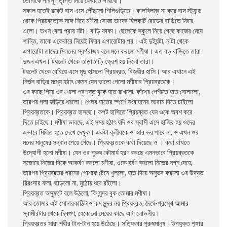
তোমাকে পরিপুর্ণ তৃপ্তি দিয়ে ফেরাতে পারবো।
সকাল হতেই রকেট বাস এসে পৌঁছলো শিলিগুড়িতে। কালবিলম্ব না করে বাস স্ট্যান্ড
থেকে প্রিয়ব্রতকে সঙ্গে নিয়ে মণীষা সোজা তাদের হিলকার্ট রোডের বাড়িতে ফিরে
এলো। তখন বেলা প্রায় নটা। বাড়ি ফাকা। ছেলেকে স্কুলে নিয়ে গেছে কাজের মেয়ে
শান্তি, তাকে একেবারে নিয়েই ফিরব এগারোটার পর। এই দুইঘন্টা, ন’টা থেকে
এগারোটা তাদের মিলনের স্বর্গরাজ্য বলে মনে করলো মণীষা। এত বড় বাড়িতে তারা
দুজন এখন। টয়লেট থেকে তাড়াতাড়ি ফ্রেশ হয় নিলো তারা।
টয়লেট থেকে বেরিয়ে এসে মৃদু হাসলো প্রিয়ব্রত, বিজয়ীর হাসি। আর এখানে এই
নির্জন বাড়ির মধ্যে হঠাৎ কেমন যেন ভালো গেলো মণীষার প্রিয়ব্রতকে।
ওর কাছে গিয়ে ওর খোলা প্রশস্ত বুকে হাত রাখলো, কাঁধের পেশীতে হাত বোলালো,
তারপর গলা জড়িয়ে ধরলো। পেলব হাতের স্পর্শে সংবাহনের আরাম দিতে চাইলো
প্রিয়ব্রতকে। প্রিয়ব্রত হাসছে। কপট হাসিতে প্রিয়ব্রত যেন ওকে অবশ করে
দিতে চাইছে। মণীষা ভাবছে, এই সময় হঠাৎ যদি ওর স্বামী এসে হাজির হয় ওদের
এভাবে মিলিত হতে দেখে দেখুক। একটা ক্লীবকে ও আর ভর পাবে না, ও এখন ওর
মনের মানুষের সন্ধান পেয়ে গেছে। প্রিয়ব্রতকে কথা দিয়েছে ও । কথা রাখতে
উদ্যোগী হলো মণীষা। যেন ওর পুরুষ কৌমার্য হরণ করছে এমনভাবে প্রিয়ব্রতকে
সজোরে নিজের দিকে আকর্ষণ করলো মণীষা, ওকে ঘর্ষণ করলো নিজের নগ্ন দেহে,
তারপর প্রিয়ব্রতর পরনের পোশাক টেনে খুললো, হাত দিয়ে অনুভব করলো ওর উদ্যত
রিরংসার ফলা, ছাড়লো না, মুঠোয় ধরে রইলো।
প্রিয়ব্রত অস্ফুটে বলে উঠলো, কি সুন্দর বুক তোমার মণীষা।
আর তোমার এই সোনারকাঠিটাও কম সুন্দর নয় প্রিয়ব্রত, দৈর্ঘে-প্রস্থে আমার
স্বামীরটার থেকে দ্বিগুণ, যেকোনো মেয়ের কাছে এটা লোভনীয়।
প্রিয়ব্রতর সারা শরীর টান-টান হয়ে উঠেছে। সত্যিকার পুরুষমানুষ। উপযুক্ত শৃঙ্গার