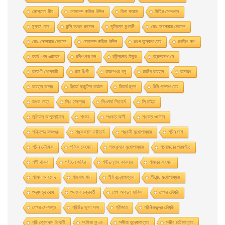
মােস্তফা মীর
মােহাম্মদ নাজিম উদ্দিন
মিনা ফারাহ
মিহির সেনগুপ্ত
মুক্তা ঘোষ
মুন্সি আব্দুল রহমান
মৃত্তিকা মুখার্জী
মোঃ আনোয়ার হোসেন
মোঃ দেলোয়ার হােসেন
মোহাম্মদ নাজিম উদ্দিন
রঞ্জন বন্দ্যোপাধ্যায়
রণজিৎ দাশ
রবার্ট পেন ওয়ারেন
রবিশংকর বল
রবীন্দ্রনাথ ঠাকুর
রমেন্দ্রনাথ দে
রম্যাণী গোস্বামী
রাই শিল্পী
রাজশেখর বসু
রাজীব রায়হান
রামায়ণ
রায়হান আলম
রিচার্ড ফ্রান্সিস বারটন
রিচার্ড হুগস
রিনি গঙ্গোপাধ্যায়
রূপক সাহা
লিও তলস্তয়
লিওনার্ড স্মিথের্স
লি চাইল্ড
লুসিয়াস আপুলেইয়াস
শংকর
শওকত আলী
শওকত ওসমান
শক্তিপদ রাজগুরু
শঙ্করলাল ভট্টাচার্য
শঙ্করী মুখােপাধ্যায়
শচীন দাশ
শচীন ভৌমিক
শফিক রেহমান
শরৎকুমার মুখোপাধ্যায়
শলোমনের পরমগীত
শশী থারুর
শহীদুল জহির
শহীদুল্লাহ কায়সার
শামসুর রাহমান
শামিম আহমেদ
শাহবাজ খান
শীর্ষ বন্দ্যোপাধ্যায়
শীর্ষেন্দু মুখোপাধ্যায়
শুদ্ধসত্ব ঘোষ
শুভদেব চক্রবর্তী
শেখ আবদুল হাকিম
শেখর চৌধুরী
শেখর সেনগুপ্ত
শ্রীইন্দু ভূষণ দাস
শ্রীজাত
শ্রীনীরদচন্দ্র চৌধুরী
শ্রী প্রেমদাস ভিখারী
সংহিতা কুণ্ড
সঙ্গীতা বন্দ্যোপাধ্যায়
সঞ্জীব চট্টোপাধ্যায়