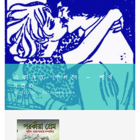
একান্ত গোপনে – পার্থ
দত্ত
POSTED ON
11 DECEMBER, 2018
››
সম্পুর্ণ গল্প
››
১৮+