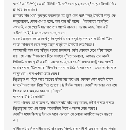
আপনি না শিলিগুড়ির একটা টিকিট চাইলেন? যোগাড় হয়ে গেছে? ভাড়ার টাকাটা দিয়ে
টিকিটটা নিয়ে যান।’
টিকিটের নাম শুনে প্রিয়ব্রত হন্তদন্ত হয়ে ছুটে এলো বটে কিন্তু টিকিটটা অন্য এক
ভদ্রলোকের, ফেরক দেওয়া হচ্ছে, তবে তার স্ত্রী যাচ্ছে। প্রিয়ব্রতর আপত্তি
এখানেই, বাসে মেয়েটি সারারাত তার পাশেই থাকবে। প্রবাদ আছে, ‘পথে নারী
বর্জিতা!’ তাই কি করবে ভেবে পাচ্ছে না সে।
তাকে ইতস্তত করতে দেখে বুকিং ক্লার্ক এবার অস্বস্তি গলায় বলে উঠলো, ‘ঠিক
আছে, আপনি না নিলে অন্য ইচ্ছুক যাত্রীকে টিকিটটা দিয়ে দিচ্ছি।’
অন্যযাত্রী মানে বছর চল্লিশ বয়সের ষন্ডামার্কা একটা লোককে দেখে মণীষা ঘাবড়ে
যায়। সে এবার প্রিয়ব্রতর দিকে অসহায় দৃষ্টিতে তাকালো, ‘আপনার তো আজই
শিলিগুড়ি যাওয়া খুবই জরুরী। তাহলে যাচ্ছেন না কেন?’ এখানে একটু থেমে মেয়েটি
আবার বললো, ‘ঠিক আছে, টিকিটের দাম বাসে উঠে দিলেও চলবে। এখন আমার সঙ্গে
আসুন তো। বাস এখনই ছেড়ে দেবে।’
প্রিয়ব্রত আপত্তি করার আগেই মণীষা তার হাত ধরে একরকম জোর করেই তাকে
টানতে টানতে বাসে নিয়ে গিয়ে তুললো। টু-সিটেড আসন। মেয়েটি জানালার ধারে বসে
প্রিয়ব্রতকে আহ্বান জানালো। ‘বসুন!’
আপনার টিকিটের দামটা?’
‘আরে পালিয়ে তো যাচ্ছেন না, সামনে সারাটা রাত পড়ে রয়েছে, মণীষা হাসতে হাসতে
প্রিয়ব্রতর হাত ধরে তাকে পাশে বসিয়ে দিলো একরকম জোর করেই।
মেয়েটির মধ্যে কি জাদু ছিল কে জানে, এবারেও সে কোনো আপত্তি করতে পারলো
না।
কাঁটায় কাঁটায় ঠিক ন’টায় রকেট বাস ছেড়ে দিলো, রাত ন’টা শীতের রাত, রাস্তা প্রায়