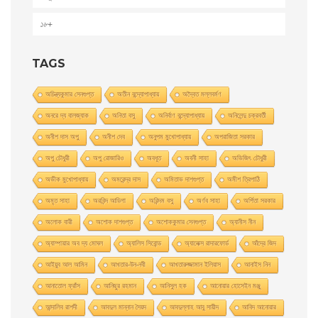
১৮+
TAGS
অচিন্ত্যকুমার সেনগুপ্ত
অতীন বন্দ্যোপাধ্যায়
অদ্বৈত মল্লবর্মণ
অনরে দ্য বালজ্যাক
অনিতা বসু
অনির্বাণ বন্দ্যোপাধ্যায়
অনিলেন্দু চক্রবর্তী
অনীশ দাস অপু
অনীশ দেব
অনুপম মুখোপাধ্যায়
অপরাজিতা সরকার
অপু চৌধুরী
অপু রােজারিও
অবধূত
অবনী সাহা
অভিজিৎ চৌধুরী
অভীক মুখোপাধ্যায়
অমরেন্দ্র দাস
অমিতাভ দাশগুপ্ত
অমীশ ত্রিপাঠি
অমৃত সাহা
অরবিন্দ আডিগা
অরিন্দম বসু
অর্ণব সাহা
অর্পিতা সরকার
অলোক বারী
অশােক দাশগুপ্ত
অশোককুমার সেনগুপ্ত
অ্যানীস নীন
অ্যাম্পায়ার অব দ্য মােঘল
অ্যালিস সিবােন্ড
অ্যালেক্স রাদারফোর্ড
আঁদ্রে জিদ
আইয়ুব আল আমিন
আখতার-উন-নবী
আখতারুজ্জামান ইলিয়াস
আনাইস নিন
আনাতােল ফ্রাঁস
আনিছুর রহমান
আনিসুল হক
আনোয়ার হোসেইন মঞ্জু
আন্দালিব রাশদী
আবদুল মান্নান সৈয়দ
আবদুল্লাহ আবু সায়ীদ
আবিদ আনোয়ার