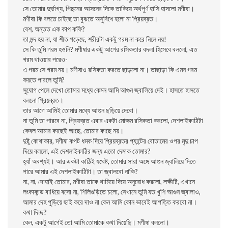
সে তোমার দুর্ভাগ্য, পিছনের আসনের দিকে তাকিয়ে অর্থপুর্ণ হাসি হাসলো মণীষা।
মণীষা কি বলতে চাইছে তা বুঝতে অসুবিধে হলো না প্রিয়ব্রত।
বেশ, অন্তত এক কাপ কফি?
তা মন্দ হয় না, যা শীত পড়েছে, শরীরটা একটু গরম না করে নিলে নয়!
সে কি তুমি গরম হওনি? মণীষার একটু আগের রসিকতার বদলা হিসেবে বললো, এত
গরম খাওয়ার পরেও-
এ গরম সে গরম নয়। মণীষাও রসিকতা করতে ছাড়লো না। তাছাড়া কি এমন গরম
করতে পারলে তুমি?
সুযোগ পেলে দেখো তোমার মধ্যে কেমন আমি আগুন জ্বালিয়ে দেই। হাসতে হাসতে
বললো প্রিয়ব্রত।
তার আগে আমিই তোমার মধ্যে আগুন ছড়িয়ে দেবো।
না তুমি তা পারবে না, প্রিয়ব্রত এবার একটা মোক্ষম রসিকতা করলো, দেশলাইকাঠিটা
কেবল আমার কাছেই আছে, তোমার কাছে নয়।
দুষ্টু কোথাকার, মণীষা কপট ধমক দিয়ে প্রিয়ব্রতর প্যান্টের বোতামের ওপর মৃদু চাপ
দিয়ে বললো, এই দেশলাইকাঠির জন্য এতো দেমাক তোমার?
হ্যাঁ অবশ্যই। আর একটা কাঠিই যথেষ্ট, তোমার সারা অঙ্গে আগুন জ্বালিয়ে দিতে
পারে আমার এই দেশলাইকাঠিটা। তা জ্বালবো নাকি?
না, না, দোহাই তোমার, মণীষা তাকে থামিয়ে দিয়ে অনুরোধ করলো, লক্ষীটি, এখানে
লংকাকান্ড বাধিয়ে বসো না, শিলিগুড়িতে চলো, সেখানে তুমি যত খুশি আগুন জ্বালাও,
আমার দেহ পুড়িয়ে ছাই করে দাও না কেন আমি কোন ভাবেই আপত্তি করবো না।
কথা দিচ্ছ?
কেন, একটু আগেই তো আমি তোমাকে কথা দিয়েছি। মণীষা বললো।