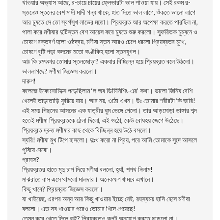
খাওয়ার অভ্যাস আছে, র-চায়ে চায়ের ফ্লেভারটা ভাল পাওয়া যায়। সেই রকম র-
স্তনেও স্তনের বেশ মাদী মাদী গন্ধ থাকে, হাত দিতে ভাল লাগে, শুঁকতে ভালো লাগে
আর চুষতে সে তো স্বর্গসুখ লাভের মতো। প্রিয়ব্রত আর অপেক্ষা করতে পারছিল না,
পালা করে মণীষার দুটিস্তন বেশ আয়েস করে চুষতে শুরু করলো। স্ফুরিতক চুম্বনে ও
চোষণে রক্তবর্ণ হলো ওষ্ঠদ্বয়, মণীষা স্তন আরও চেপে ধরলো প্রিয়ব্রতর মুখে,
চোষণে বৃষ্টি পড়া কদমের মতো কণ্টকিহ হলো স্তনযুগল।
আঃ কি চমৎকার তোমার স্তনজোড়া? একবার বিচ্ছিন্ন হয়ে প্রিয়ব্রত বলে উঠলো।
ভাললাগছে? মণীষা জিজ্ঞেস করলো।
দারুণ!
কলেজে ইকোনোমিক্সে পড়েছিলাম ‘ল অব ডিমিনিশিং-এর’ কথা। ভালো জিনিষ বেশি
খেলেই তাড়াতাড়ি ফুরিয়ে যায়। আর নয়, ওঠো এখন। উঃ তোমার শরীরটা কি ভারি!
এই সময় পিছনের আসনের এক যাত্রীর ঘুম ভেঙ্গে গেলো। তার আড়মোড়া ভাঙ্গার শব্দ
হতেই মণীষা প্রিয়ব্রতকে ঠেলা দিলো, এই ওঠো, কেউ বোধহয় জেগে উঠেছে।
প্রিয়ব্রত দ্রুত মণীষার কাছ থেকে বিচ্ছিন্ন হয়ে উঠে বসলো।
স্যরি! মণীষা মুখ টিপে হাসলো। দুঃখ করো না প্রিয়, পরে আমি তোমাকে সুদে আসলে
পুষিয়ে দেবো।
প্রমাস?
প্রিয়ব্রতর হাতে মৃদু চাপ দিয়ে মণীষা বললো, হ্যাঁ, শপথ নিলাম!
মাঝরাতে বাস এসে থামলো মালদার। অনেকক্ষণ থামবে এখানে।
কিছু খাবে? প্রিয়ব্রত জিজ্ঞেস করলো।
যা খাইয়েছ, এরপর অন্য আর কিছু খাওয়ার ইচ্ছে নেই, রহস্যময় হাসি হেসে মণীষা
বললো। এত সব খাওয়ার পরেও তোমার খিদে পেয়েছে!
তেমন করে খেতে দিলে কই? প্রিয়ব্রতও কপট অনুযোগ করতে ছাড়লো না।