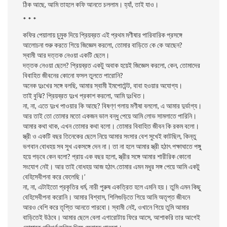
ঠিক আছে, আমি তাহলে কফি আনতে চললাম। হ্যাঁ, তাই যাও।
* * *
কফির পেয়ালায় চুমুক দিয়ে প্রিয়ব্রত এই প্রথম মণীষার পারিবারিক প্রসঙ্গে
আলোচনা শুরু করতে গিয়ে জিজ্ঞেস করলো, তোমার বাড়িতে কে কে আছেন?
স্বামী আর দত্তক নেওয়া একটি ছেলে।
দত্তক নেওয়া ছেলে? প্রিয়ব্রত একটু অবাক হয়েই জিজ্ঞেস করলো, কেন, তোমাদের
বিবাহিত জীবনের কোনো ফসল তুলতে পারোনি?
অনেক দুঃখের সঙ্গে বলছি, আমার স্বামী ইমপোটেন্ট, বাবা হওয়ার অযোগ্য।
তাই বুঝি? প্রিয়ব্রত দুঃখ প্রকাশ করলো, আমি দুঃখিত।
না, না, এতে দুঃখ পাওয়ার কি আছে? বিষণ্ণ গলায় মণীষা বললো, এ আমার দুর্ভাগ্য।
আর তাই তো তোমার মতো একজন ভাল বন্ধু পেয়ে আমি লোভ সামলাতে পারিনি।
আমার কথা থাক, এখন তোমার কথা বলো। তোমার বিবাহিত জীবন কি রকম বলো।
স্ত্রী ও একটি বছর তিনেকের ছেলে নিয়ে আমার সংসার বেশ সুখেই কাটছিল, কিন্তু
ভগবান বোধহয় সব সুখ একসঙ্গে দেন না। তা না হলে আমার স্ত্রী হঠাৎ পক্ষাঘাতে পঙ্গু
হয়ে পড়বে কেন বলো? প্রায় এক বছর হলো, স্ত্রীর সঙ্গে আমার শারীরিক কোনো
সংযোগ নেই। আর তাই বোধহয় আজ হঠাৎ তোমার এমন মধুর সঙ্গ পেয়ে আমি একটু
বেহিসেবীপনা করে ফেলেছি।’
না, না, এটাইতো প্রকৃতির ধর্ম, নারী পুরুষ একত্রিত হলে এমনি হয়। তুমি এমন কিছু
বেহিসেবীপনা করোনি। আমার বিশ্বাস, শিলিগুড়িতে গিয়ে আমি অতৃপ্ত জীবনে
আরও বেশি করে তৃপ্তি আনতে পারবো। স্বামী নেই, ওখানে গিয়ে তুমি আমার
বাড়িতেই উঠবে। আমার ছেলে বেলা এগারোটায় ফিরে আসে, আশাকরি তার আগেই