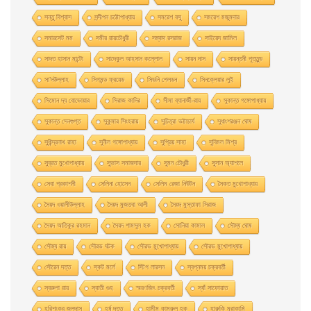
সন্তু বিশ্বাস
সন্দীপন চট্টোপাধ্যায়
সমরেশ বসু
সমরেশ মজুমদার
সমারসেট মম
সমীর রায়চৌধুরী
সম্বাদ রসরাজ
সাইয়েদ জামিল
সাদত হাসান মান্টো
সাদেকুল আহসান কল্লোল
সায়ন দাস
সায়ন্তনী পূততুন্ড
সা’দউল্লাহ
সিগমন্ড ফ্রয়েড
সিডনি শেলডন
সিনক্লেয়ার লুই
সিমোন দ্য বোভোয়ার
সিরাজ কাদির
সীমা ব্যানার্জী-রায়
সুকান্ত গঙ্গোপাধ্যায়
সুকান্ত সেনগুপ্ত
সুকুমার সিংহরায়
সুচিত্রা ভট্টাচার্য
সুধাংশরঞ্জন ঘোষ
সুধীন্দ্রনাথ রাহা
সুনীল গঙ্গোপাধ্যায়
সুপ্রিয় সাহা
সুবিমল মিশ্র
সুব্রত মুখোপাধ্যায়
সুভাস সমাজদার
সুমন চৌধুরী
সুসান অ্যাশলে
সেবা প্রকাশনী
সেলিনা হােসেন
সেলিম রেজা নিউটন
সৈকত মুখোপাধ্যায়
সৈয়দ ওয়ালীউল্লাহ
সৈয়দ মুজতবা আলী
সৈয়দ মুস্তাফা সিরাজ
সৈয়দ আতিকুর রহমান
সৈয়দ শামসুল হক
সোনিয়া কামাল
সৌম্য ঘােষ
সৌম্য রায়
সৌরভ ঘটক
সৌরভ মুখােপাধ্যায়
সৌরভ মুখোপাধ্যায়
সৌরেন দত্ত
স্কট মর্লে
স্টিগ লারসন
স্বপ্নময় চক্রবর্তী
স্বরুপা রায়
স্বাতী গুহ
স্মরণজিৎ চক্রবর্তী
স্যাঁ সাফোয়াত
হরিশংকর জলদাস
হর্ষ দত্ত
হামীম কামরুল হক
হারুকি মুরাকামি