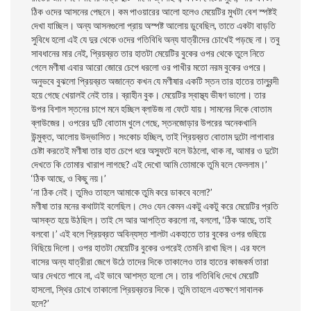
ঠিক ওদের আসনের পেছনে। কম পাওয়ারের আলো হলেও মেয়েটির মুখটা বেশ স্পষ্টই
দেখা যাচ্ছিল। অন্য আসনগুলো প্রায় অস্পষ্ট আলোয় ডুবেছিল, তাতে একটা বাড়তি
সুবিধে হলো এই যে দুর থেকে ওদের গতিবিধি অন্য যাত্রীদের চোখেই পড়ছে না। তবু
সাবধানের মার নেই, প্রিয়ব্রত তার হাতটা মেয়েটির বুকের ওপর থেকে তুলে নিতে
গেলে মণীষা এবার আরো জোরে চেপে ধরলো ওর পাখীর মতো নরম বুকের ওপরে।
অনুভবে বুঝলো প্রিয়ব্রত অজান্তে কখন যে মণীষার একটি স্তন তার হাতের তালুবন্দী
হয়ে গেছে খেয়ালই নেই তার। ব্রাহীন বুক। মেয়েটির স্বাস্থ্য ভীষণ ভালো। তার
উপর বিশাল স্তনের চাপে মনে হচ্ছিল ব্লাউজ না ফেটে যায়। সামনের দিকে বোতাম
ব্লাউজের। ওপরের দুটি বোতাম খুলে গেছে, স্তনজোড়ার উপরের অনেকখানি
উন্মুক্ত, আলোয় উদ্ভাসিত। সংকোচ হচ্ছিল, তাই প্রিয়ব্রত বোতাম দুটো লাগাবার
চেষ্টা করতেই মণীষা তার হাত চেপে ধরে অস্ফুটে বলে উঠলো, থাক না, আমার ও দুটো
দেখতে কি তোমার খারাপ লাগছে? এই দেখো আমি তোমাকে তুমি বলে ফেললাম।’
‘ঠিক আছে, ও কিছু নয়।’
‘না ঠিক নেই। তুমিও তাহলে আমাকে তুমি করে ডাকবে বলো?’
মণীষা তার মনের কথাটাই বলেছিল। সেও যেন কেমন একটু একটু করে মেয়েটির প্রতি
আসক্ত হয়ে উঠছিল। তাই সে আর আপত্তি করলো না, বললো, ‘ঠিক আছে, তাই
বলবো।’ এই বলে প্রিয়ব্রত অবিন্যস্ত শালটা একহাতে তার বুকের ওপর গুছিয়ে
বিছিয়ে দিলো। ওপর হাতটা মেয়েটির বুকের ওপরেই তেমনি রাখা ছিল। এর ফলে
বাসের অন্য যাত্রীরা জেগে উঠে তাদের দিকে তাকালেও তার হাতের কাজকর্ম তারা
আর দেখতে পাবে না, এই ভাবে আশস্ত হলো সে। তার গতিবিধি দেখে মেয়েটি
হাসলো, স্থির চোখে তাকালো প্রিয়ব্রতর দিকে। তুমি তাহলে এতক্ষণে সাবালক
হলে?’