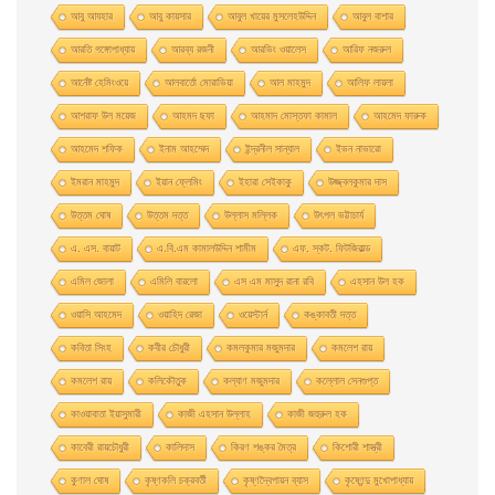
আবু আযহার
আবু কায়সার
আবুল খায়ের মুসলেহউদ্দিন
আবুল বাশার
আরতি গঙ্গোপাধ্যায়
আরব্য রজনী
আরভিং ওয়ালেস
আরিফ নজরুল
আর্নেষ্ট হেমিংওয়ে
আলবার্তো মােরাভিয়া
আল মাহমুদ
আলিফ লায়লা
আশরাফ উল ময়েজ
আহমদ ছফা
আহমাদ মোস্তফা কামাল
আহমেদ ফারুক
আহমেদ শফিক
ইনাম আহম্মেদ
ইন্দ্রনীল সান্যাল
ইভন নাভারাে
ইমরান মাহমুদ
ইয়ান ফ্লেমিং
ইহারা সেইকাকু
উজ্জ্বলকুমার দাস
উত্তম ঘােষ
উত্তম দত্ত
উল্লাস মল্লিক
উৎপল ভট্টাচার্য
এ. এস. বায়াট
এ.বি.এম কামালউদ্দিন শামীম
এফ. স্কট. ফিটজিরাল্ড
এমিল জোলা
এমিলি বারলো
এস এম মাসুদ রানা রবি
এহসান উল হক
ওয়াসি আহমেদ
ওয়াহিদ রেজা
ওয়েস্টার্ন
কঙ্কাবতী দত্ত
কবিতা সিংহ
কবীর চৌধুরী
কমলকুমার মজুমদার
কমলেশ রায়
কমলেশ রায়
কলিকৌতুক
কল্যাণ মজুমদার
কল্লোল সেনগুপ্ত
কাওয়াবাতা ইয়াসুমারী
কাজী এহসান উল্লাহ
কাজী জহুরুল হক
কাবেরী রায়চৌধুরী
কালিদাস
কিরণ শঙ্কর মৈত্র
কিশোরী শাস্ত্রী
কুণাল ঘোষ
কৃষ্ণকলি চক্রবর্তী
কৃষ্ণদ্বৈপায়ন ব্যাস
কৃষ্ণেন্দু মুখােপাধ্যায়