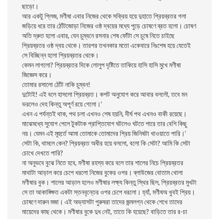
ছাড়ো।
আর একটু প্লিজ, মণীষা এবার নিজের থেকে সক্রিয় হয়ে দুহাতে প্রিয়ব্রতর গলা
জড়িয়ে ধরে তার ঠোঁটজোড়া নিজের ওষ্ঠ দ্বয়ের মধ্যে পুড়ে চোষণে ব্রত হলো। চোষণ
অতি দ্রুত হলো এবার, যেন চুম্বনে রসনার শেষ ফোঁটা সে চুষে নিতে চাইছে
প্রিয়ব্রতর ওষ্ঠ দ্বয় থেকে। তারপর তখনকার মতো একেবারে নিঃশেষ হয়ে যেতেই
সে বিচ্ছিন্ন হলো প্রিয়ব্রতর থেকে।
কেমন লাগলো? প্রিয়ব্রতর দিকে লোলুপ দৃষ্টিতে তাকিয়ে হাসি হাসি মুখে মণীষা
জিজ্ঞেস করে।
তোমার রসালো ঠোঁট নাকি চুম্বন!
দুটোই! এই বলে হাসলো প্রিয়ব্রত। কপট অনুযোগ করে আবার বললৌ, তবে মন
ভরলেও দেহ কিন্তু অপূর্ণ রয়ে গেলো।’
এখন এ পর্যন্তই থাক, পথ চলা এখনও শেষ হয়নি, দীর্ঘ পথ এখনও বাকী রয়েছে।
মাঝেমধ্যে সুযোগ পেলে টুকটাক প্রাপ্তিযোগ ঘটলেও ঘটতে পারে তার বেশি কিছু
নয়। যেমন এই মূহুর্তে আমা তোমাকে তোমাদের প্রিয় জিনিষটা খাওয়াতে পারি।’
সেটা কি, থামলে কেন? প্রিয়ব্রত অধীর হয়ে বললো, বলো কি সেটা? আমি কি সেটা
চোখে দেখতে পারি?
না অনুভবে বুঝে নিতে হবে, মণীষা রহস্য করে বলে তার শালের নিচে প্রিয়ব্রতর
মাথাটা আড়াল করে চেপে ধরলো নিজের বুকের ওপর। ব্লাউজের বোতাম খোলা
মণীষার বুক। শালের আড়াল হলেও মণীষার লক্ষ্য কিন্তু স্থির ছিল, প্রিয়ব্রতর মুখটা
সে তা আকাঙ্ক্ষিত একটা স্তনবৃন্তের ওপর চেপে ধরলো। হ্যাঁ, মণীষঅ খুবই প্রিয়।
চোষণে দারুন মজা। এই অভ্যাসটা পুরুষরা তাদের জন্মলগ্ন থেকে শেখে তাদের
মায়েদের কাছ থেকে। মণীষার বুকে দুধ নেই, তাতে কি হয়েছে? বাড়িতে তার র-চা