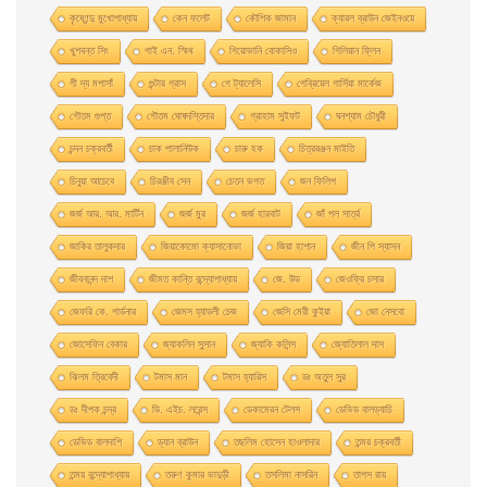
কৃষ্ণেন্দু মুখোপাধ্যায়
কেন ফলেট
কৌশিক জামান
ক্যারল ব্রাউন জেইনওয়ে
খুশবন্ত সিং
গাই এন. স্মিথ
গিয়ােভানি বােকাসিও
গিলিয়ান ফ্লিন
গী দ্য মপাসাঁ
গুন্টার গ্রাস
গে ট্যালেসি
গেব্রিয়েল গার্সিয়া মার্কেজ
গৌতম গুপ্ত
গৌতম ঘোষদস্তিদার
গ্রাহাম সুইফট
ঘনশ্যাম চৌধুরী
চন্দন চক্রবর্তী
চাক পালানিউক
চারু হক
চিত্ররঞ্জন মাইতি
চিনুয়া আচেবে
চিরঞ্জীব সেন
চেতন ভগত
জন ফিলিপ
জর্জ আর. আর. মার্টিন
জর্জ মুর
জর্জ হারবাট
জাঁ পল সার্ত্র
জাকির তালুকদার
জিয়াকোমাে ক্যাসানােভা
জিয়া হাশান
জীন পি স্যাসন
জীবনানন্দ দাশ
জীমত কান্তি বন্দ্যোপাধ্যায়
জে. উড
জেওফ্রি চসার
জেফরি কে. গার্ডনার
জেমস হ্যাডলী চেজ
জেসি মেরী কুইয়া
জো নেসবো
জোসেফিন বেকার
জ্যাকলিন সুসান
জ্যাকি কলিন্স
জ্যোতিলাল দাস
ঝিলম ত্রিবেদী
টমাস মান
টমাস হ্যারিস
ডঃ অতুল সুর
ডঃ দীপক চন্দ্র
ডি. এইচ. লরেন্স
ডেকামেরন টেলস
ডেভিড বালড্যাচি
ডেভিড বালদাশি
ড্যান ব্রাউন
তছলিম হোসেন হাওলাদার
তন্ময় চক্রবর্তী
তন্ময় বন্দ্যোপাধ্যায়
তরুণ কুমার ভাদুড়ী
তসলিমা নাসরিন
তাপস রায়