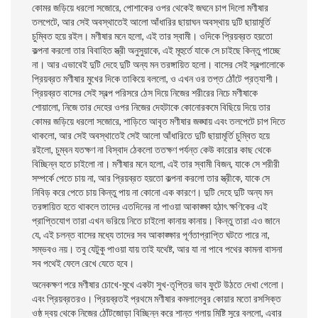
কোমর জড়িয়ে ধরলো সজোরে, পোশাকের ওপর থেকেই জঘনে চাপ দিলো মণীষার
তলপেটে, আর সেই অবস্থাতেই আলো আঁধারির ছায়াঘন অবস্থায় দুটি ছায়ামূর্তি
চুম্বিত হয়ে রইল। মণীষার মনে হলো, এই তার স্বামী। ওদিকে প্রিয়ব্রত হয়তো
কল্পনা করলো তার বিবাহিত স্ত্রী অনুসুয়াকে, এই মূহুর্তে যাকে সে চাইছে কিন্তু পাচ্ছে
না। আর এভাবেই দুটি দেহে দুটি অন্য মন তরঙ্গায়িত হলো। বাসের সেই স্বল্পালোকে
প্রিয়ব্রত মণীষার মুখের দিকে তাকিয়ে বললো, ও এখন ওর তপ্ত ঠোঁটে প্রত্যাশী।
প্রিয়ব্রত বাসের সেই স্বল্প পরিসরে ঠেস দিয়ে নিজের শরীরের নিচে মণীষাকে
শোয়ালো, নিজে তার দেহের ওপর নিজের দেহটাকে কোনোরকমে বিছিয়ে দিয়ে তার
কোমর জড়িয়ে ধরলো সজোরে, শাড়িতে আবৃত মণীষার জঙ্ঘায় এবং তলপেটে চাপ দিতে
থাকলো, আর সেই অবস্থাতেই সেই আলো আঁধারিতে দুটি ছায়ামূর্তি চুম্বিত হয়ে
রইলো, চুম্বন যতক্ষণ না বিস্বাদ ঠেকলো ততক্ষণ পর্যন্ত কেউ কারোর কাছ থেকে
বিচ্ছিন্ন হতে চাইলো না। মণীষার মনে হলো, এই তার স্বামী বিজন, যাকে সে শরীরী
সম্পর্কে পেতে চায় না, আর প্রিয়ব্রত হয়তো কল্পনা করলো তার স্ত্রীকে, যাকে সে
নিবিড় করে পেতে চায় কিন্তু পায় না কোনো এক কারণে। দুটি দেহে দুটি অন্য মন
তরঙ্গায়িত হতে থাকলে তাদের এতদিনের না পাওয়া আকাঙ্ক্ষা হঠাৎ ক্ষণিকের এই
প্রাপ্তিযোগ তারা এখন ভরিয়ে নিতে চাইলো কানায় কানায়। কিন্তু তারা এও জানে
যে, এই চলন্ত বাসের মধ্যে তাদের সব আকাঙ্ক্ষার পূর্ণতাপ্রাপ্তি ঘটতে পারে না,
সম্ভবও নয়। তবু যেটুকু পাওয়া যায় তাই যথেষ্ট, আর যা না পাবে পথের কামনা বাসনা
সব পথেই ফেলে রেখে যেতে হবে।
অনেকক্ষণ পরে মণীষার চোখে-মুখে একটা সুখ-তৃপ্তির ভাব ফুটে উঠতে দেখা গেলো।
এবং প্রিয়ব্রতরও। প্রিয়ব্রতই প্রথমে মণীষার কমলালেবুর কোয়ার মতো রসসিক্ত
ওষ্ঠ দ্বয় থেকে নিজের ঠোঁটজোড়া বিচ্ছিন্ন করে শান্ত গলায় মিষ্টি সুরে বললো, এবার