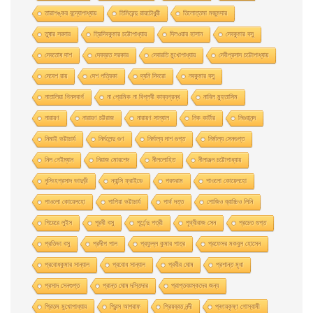
তারাশঙ্কর বন্দ্যোপাধ্যায়
তিমিরেন্দু রায়চৌধুরী
তিলোত্তমা মজুমদার
তুষার সরদার
ত্রিদিবকুমার চট্টোপাধ্যায়
দিলওয়ার হাসান
দেবকুমার বসু
দেবতোষ দাশ
দেবব্রত সরকার
দেবারতি মুখােপাধ্যায়
দেবীপ্রসাদ চট্টোপাধ্যায়
দেবেশ রায়
দেশ পত্রিকা
দ্যনি দিদরো
নবকুমার বসু
নাতালিয়া গিনসবার্গ
না প্রেমিক না বিপ্লবী কাব্যগ্রন্থ
নাবিল মুহতাসিম
নারায়ণ
নারায়ণ চট্টরাজ
নারায়ণ সান্যাল
নিক কার্টার
নিগুরানন্দ
নিমাই ভট্টাচার্য
নির্মলেন্দু গুণ
নির্মাল্য দাশ গুপ্ত
নির্মাল্য সেনগুপ্ত
নিল গেইম্যান
নিয়াজ মোরশেদ
নীললােহিত
নীলাঞ্জন চট্টোপাধ্যায়
নৃসিংহপ্রসাদ ভাদুড়ী
ন্যান্সি ফ্রাইডে
পরশুরাম
পাওলাে কোয়েলহাে
পাওলাে কোয়েলহো
পাপিয়া ভট্টাচার্য
পার্থ দত্ত
পােজিও ব্রাচ্চিও লিনি
পিয়েরে লুইস
পূরবী বসু
পূর্ণেন্দু পত্রী
পৃথ্বীরাজ সেন
প্রচেত গুপ্ত
প্রতিভা বসু
প্রদীপ পাল
প্রফুল্ল কুমার পাত্র
প্রফেসর মকবুল হােসেন
প্রবােধকুমার সান্যাল
প্রবােধ সান্যাল
প্রবীর ঘােষ
প্রশান্ত মৃধা
প্রসাদ সেনগুপ্ত
প্রান্ত ঘোষ দস্তিদার
প্রাপ্তবয়স্কদের জন্য
প্রিতম মুখোপাধ্যায়
প্রিন্স আশরাফ
প্রিয়ব্রত নন্দী
প্ৰণয়কৃষ্ণ গোস্বামী