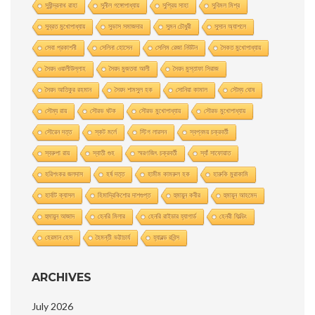
সুধীন্দ্রনাথ রাহা
সুনীল গঙ্গোপাধ্যায়
সুপ্রিয় সাহা
সুবিমল মিশ্র
সুব্রত মুখোপাধ্যায়
সুভাস সমাজদার
সুমন চৌধুরী
সুসান অ্যাশলে
সেবা প্রকাশনী
সেলিনা হােসেন
সেলিম রেজা নিউটন
সৈকত মুখোপাধ্যায়
সৈয়দ ওয়ালীউল্লাহ
সৈয়দ মুজতবা আলী
সৈয়দ মুস্তাফা সিরাজ
সৈয়দ আতিকুর রহমান
সৈয়দ শামসুল হক
সোনিয়া কামাল
সৌম্য ঘােষ
সৌম্য রায়
সৌরভ ঘটক
সৌরভ মুখােপাধ্যায়
সৌরভ মুখোপাধ্যায়
সৌরেন দত্ত
স্কট মর্লে
স্টিগ লারসন
স্বপ্নময় চক্রবর্তী
স্বরুপা রায়
স্বাতী গুহ
স্মরণজিৎ চক্রবর্তী
স্যাঁ সাফোয়াত
হরিশংকর জলদাস
হর্ষ দত্ত
হামীম কামরুল হক
হারুকি মুরাকামি
হার্বাট ক্যাসল
হিমাদ্রিকিশাের দাশগুপ্ত
হুমায়ুন কবীর
হুমায়ূন আহমেদ
হুমায়ুন আজাদ
হেনরি মিলার
হেনরি রাইডার হ্যাগার্ড
হেনরী ফিল্ডিং
হেরমান হেস
হৈমন্তী ভট্টাচার্য
হ্যারল্ড রবিন্স
ARCHIVES
July 2026