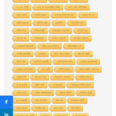
এ. এস. বায়াট
এ.বি.এম কামালউদ্দিন শামীম
এফ. স্কট. ফিটজিরাল্ড
এমিল জোলা
এমিলি বারলো
এস এম মাসুদ রানা রবি
এহসান উল হক
ওয়াসি আহমেদ
ওয়াহিদ রেজা
ওয়েস্টার্ন
কঙ্কাবতী দত্ত
কবিতা সিংহ
কবীর চৌধুরী
কমলকুমার মজুমদার
কমলেশ রায়
কমলেশ রায়
কলিকৌতুক
কল্যাণ মজুমদার
কল্লোল সেনগুপ্ত
কাওয়াবাতা ইয়াসুমারী
কাজী এহসান উল্লাহ
কাজী জহুরুল হক
কাবেরী রায়চৌধুরী
কালিদাস
কিরণ শঙ্কর মৈত্র
কিশোরী শাস্ত্রী
কুণাল ঘোষ
কৃষ্ণকলি চক্রবর্তী
কৃষ্ণদ্বৈপায়ন ব্যাস
কৃষ্ণেন্দু মুখােপাধ্যায়
কৃষ্ণেন্দু মুখোপাধ্যায়
কেন ফলেট
কৌশিক জামান
ক্যারল ব্রাউন জেইনওয়ে
খুশবন্ত সিং
গাই এন. স্মিথ
গিয়ােভানি বােকাসিও
গিলিয়ান ফ্লিন
গী দ্য মপাসাঁ
গুন্টার গ্রাস
গে ট্যালেসি
গেব্রিয়েল গার্সিয়া মার্কেজ
গৌতম গুপ্ত
গৌতম ঘোষদস্তিদার
গ্রাহাম সুইফট
ঘনশ্যাম চৌধুরী
চন্দন চক্রবর্তী
চাক পালানিউক
চারু হক
চিত্ররঞ্জন মাইতি
চিনুয়া আচেবে
চিরঞ্জীব সেন
চেতন ভগত
জন ফিলিপ
জর্জ আর. আর. মার্টিন
জর্জ মুর
জর্জ হারবাট
জাঁ পল সার্ত্র