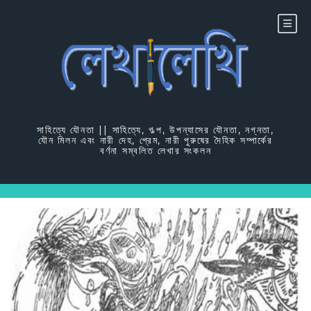
Skip
to
content
সাহিত্যে যৌনতা || সাহিত্যে, গল্প, উপন্যাসের যৌনতা, নগ্নতা,
যৌন মিলন এবং নারী দেহ, প্রেম, নারী পুরুষের দৈহিক সম্পার্কের
বর্ণনা সম্বলিত লেখার সংকলন