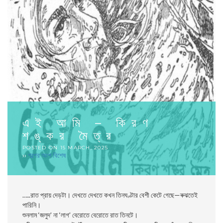
এই আমি – কিরণ
শঙ্কর মৈত্র
POSTED ON
15 MARCH, 2025
››
গল্পের অংশ বিশেষ
…..রাত প্রায় দেড়টা। দেখতে দেখতে কখন তিনঘণ্টার বেশী কেটে গেছে—ৰুঝতেই
পারিনি।
শুনলাম ‘জলুদ’ না ‘লাগ’ বেরোতে বেরোতে রাত তিনটে।