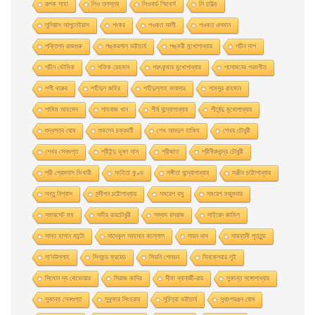
রূপক সাহা
লিও তলস্তয়
লিওনার্ড স্মিথের্স
লি চাইল্ড
লুসিয়াস আপুলেইয়াস
শংকর
শওকত আলী
শওকত ওসমান
শক্তিপদ রাজগুরু
শঙ্করলাল ভট্টাচার্য
শঙ্করী মুখােপাধ্যায়
শচীন দাশ
শচীন ভৌমিক
শফিক রেহমান
শরৎকুমার মুখোপাধ্যায়
শলোমনের পরমগীত
শশী থারুর
শহীদুল জহির
শহীদুল্লাহ কায়সার
শামসুর রাহমান
শামিম আহমেদ
শাহবাজ খান
শীর্ষ বন্দ্যোপাধ্যায়
শীর্ষেন্দু মুখোপাধ্যায়
শুদ্ধসত্ব ঘোষ
শুভদেব চক্রবর্তী
শেখ আবদুল হাকিম
শেখর চৌধুরী
শেখর সেনগুপ্ত
শ্রীইন্দু ভূষণ দাস
শ্রীজাত
শ্রীনীরদচন্দ্র চৌধুরী
শ্রী প্রেমদাস ভিখারী
সংহিতা কুণ্ড
সঙ্গীতা বন্দ্যোপাধ্যায়
সঞ্জীব চট্টোপাধ্যায়
সন্তু বিশ্বাস
সন্দীপন চট্টোপাধ্যায়
সমরেশ বসু
সমরেশ মজুমদার
সমারসেট মম
সমীর রায়চৌধুরী
সম্বাদ রসরাজ
সাইয়েদ জামিল
সাদত হাসান মান্টো
সাদেকুল আহসান কল্লোল
সায়ন দাস
সায়ন্তনী পূততুন্ড
সা’দউল্লাহ
সিগমন্ড ফ্রয়েড
সিডনি শেলডন
সিনক্লেয়ার লুই
সিমোন দ্য বোভোয়ার
সিরাজ কাদির
সীমা ব্যানার্জী-রায়
সুকান্ত গঙ্গোপাধ্যায়
সুকান্ত সেনগুপ্ত
সুকুমার সিংহরায়
সুচিত্রা ভট্টাচার্য
সুধাংশরঞ্জন ঘোষ