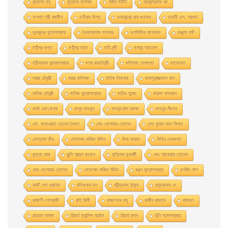
বুদ্ধদেব বসু
বুদ্ধদেব হালদার
ব্যারি মার্টিন
ব্রজেন্দ্রনাথ ধর
ভগবান শ্রী রজনীশ
ভগীরথ মিশ্র
ভারতচন্দ্র রায় গুণাকর
ভারতী এস. প্রধান
ভুবনচন্দ্র মুখোপাধ্যায়
ভৈরবপ্রসাদ হালদার
ভ্লাদিমির নাবোকভ
মঞ্জুলা শর্মা
মণীন্দ্র গুপ্ত
মণীন্দ্র দত্ত
মতি নন্দী
মনসুর আহমেদ
মনীন্দ্রনাথ বন্দ্যোপাধ্যায়
মলয় রায়চৌধুরী
মল্লিকা সেনগুপ্ত
মহাভারত
মহুয়া চৌধুরী
মহুয়া মল্লিক
মাইক স্কিনার
মাকসুদুজ্জামান খান
মানিক চৌধুরী
মানিক বন্দ্যোপাধ্যায়
মারিও পুজো
মারুফ কামরুল
মার্থা এম'কেন্না
মাসুদ মাহমুদ
মাহবুব-উল আলম
মাহবুব লীলেন
মাে. সাখাওয়াত হােসেন সৈকত
মােঃ দেলােয়ার হােসেন
মােঃ ফুয়াদ আল ফিদাহ
মােস্তফা মীর
মােহাম্মদ নাজিম উদ্দিন
মিনা ফারাহ
মিহির সেনগুপ্ত
মুক্তা ঘোষ
মুন্সি আব্দুল রহমান
মৃত্তিকা মুখার্জী
মোঃ আনোয়ার হোসেন
মোঃ দেলোয়ার হােসেন
মোহাম্মদ নাজিম উদ্দিন
রঞ্জন বন্দ্যোপাধ্যায়
রণজিৎ দাশ
রবার্ট পেন ওয়ারেন
রবিশংকর বল
রবীন্দ্রনাথ ঠাকুর
রমেন্দ্রনাথ দে
রম্যাণী গোস্বামী
রাই শিল্পী
রাজশেখর বসু
রাজীব রায়হান
রামায়ণ
রায়হান আলম
রিচার্ড ফ্রান্সিস বারটন
রিচার্ড হুগস
রিনি গঙ্গোপাধ্যায়