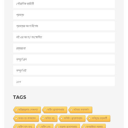
পৌরাণিক কাহিনী
প্রবন্ধ
প্রবন্ধর অংশ বিশেষ
বই এর অংশ / সংক্ষেপিত
রম্যরচনা
সম্পুর্ণ গল্প
সম্পুর্ণ বই
১৮+
TAGS
অচিন্ত্যকুমার সেনগুপ্ত
অতীন বন্দ্যোপাধ্যায়
অদ্বৈত মল্লবর্মণ
অনরে দ্য বালজ্যাক
অনিতা বসু
অনির্বাণ বন্দ্যোপাধ্যায়
অনিলেন্দু চক্রবর্তী
অনীশ দাস অপু
অনীশ দেব
অনুপম মুখোপাধ্যায়
অপরাজিতা সরকার