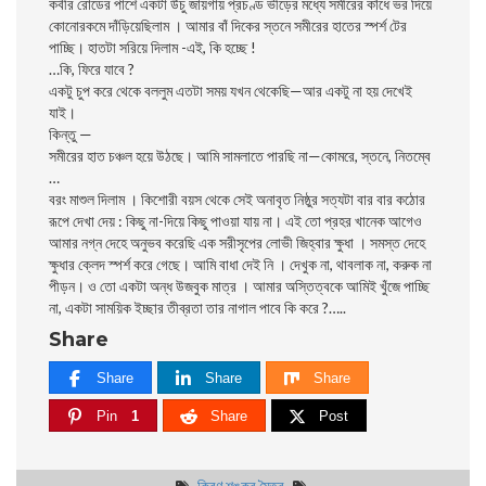
কবীর রোডের পাশে একটা উঁচু জায়গায় প্রচণ্ড ভীড়ের মধ্যে সমীরের কাঁধে ভর দিয়ে
কোনোরকমে দাঁড়িয়েছিলাম । আমার বাঁ দিকের স্তনে সমীরের হাতের স্পর্শ টের
পাচ্ছি। হাতটা সরিয়ে দিলাম -এই, কি হচ্ছে !
…কি, ফিরে যাবে ?
একটু চুপ করে থেকে বললুম এতটা সময় যখন থেকেছি—আর একটু না হয় দেখেই
যাই।
কিন্তু —
সমীরের হাত চঞ্চল হয়ে উঠছে। আমি সামলাতে পারছি না—কোমরে, স্তনে, নিতম্বে
…
বরং মাশুল দিলাম । কিশোরী বয়স থেকে সেই অনাবৃত নিষ্ঠুর সত্যটা বার বার কঠোর
রূপে দেখা দেয় : কিছু না-দিয়ে কিছু পাওয়া যায় না। এই তো প্রহর খানেক আগেও
আমার নগ্ন দেহে অনুভব করেছি এক সরীসৃপের লোভী জিহ্বার ক্ষুধা । সমস্ত দেহে
ক্ষুধার ক্লেদ স্পর্শ করে গেছে। আমি বাধা দেই নি । দেখুক না, থাবলাক না, করুক না
পীড়ন। ও তো একটা অন্ধ উজবুক মাত্র । আমার অস্তিত্বকে আমিই খুঁজে পাচ্ছি
না, একটা সাময়িক ইচ্ছার তীব্রতা তার নাগাল পাবে কি করে ?…..
Share
Share
Share
Share
Pin
1
Share
Post
কিরণ শঙ্কর মৈত্র