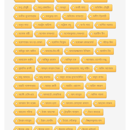
অপু চৌধুরী
অপু রােজারিও
অবধূত
অবনী সাহা
অভিজিৎ চৌধুরী
অভীক মুখোপাধ্যায়
অমরেন্দ্র দাস
অমিতাভ দাশগুপ্ত
অমীশ ত্রিপাঠি
অমৃত সাহা
অরবিন্দ আডিগা
অরিন্দম বসু
অর্ণব সাহা
অর্পিতা সরকার
অলোক বারী
অশােক দাশগুপ্ত
অশোককুমার সেনগুপ্ত
অ্যানীস নীন
অ্যাম্পায়ার অব দ্য মােঘল
অ্যালিস সিবােন্ড
অ্যালেক্স রাদারফোর্ড
আঁদ্রে জিদ
আইয়ুব আল আমিন
আখতার-উন-নবী
আখতারুজ্জামান ইলিয়াস
আনাইস নিন
আনাতােল ফ্রাঁস
আনিছুর রহমান
আনিসুল হক
আনোয়ার হোসেইন মঞ্জু
আন্দালিব রাশদী
আবদুল মান্নান সৈয়দ
আবদুল্লাহ আবু সায়ীদ
আবিদ আনোয়ার
আবু আযহার
আবু কায়সার
আবুল খায়ের মুসলেহউদ্দিন
আবুল বাশার
আরতি গঙ্গোপাধ্যায়
আরব্য রজনী
আরভিং ওয়ালেস
আরিফ নজরুল
আর্নেষ্ট হেমিংওয়ে
আলবার্তো মােরাভিয়া
আল মাহমুদ
আলিফ লায়লা
আশরাফ উল ময়েজ
আহমদ ছফা
আহমাদ মোস্তফা কামাল
আহমেদ ফারুক
আহমেদ শফিক
ইনাম আহম্মেদ
ইন্দ্রনীল সান্যাল
ইভন নাভারাে
ইমরান মাহমুদ
ইয়ান ফ্লেমিং
ইহারা সেইকাকু
উজ্জ্বলকুমার দাস
উত্তম ঘােষ
উত্তম দত্ত
উল্লাস মল্লিক
উৎপল ভট্টাচার্য