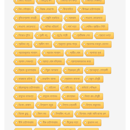
নিমাই ভট্টাচার্য
নির্মলেন্দু গুণ
নির্মাল্য দাশ গুপ্ত
নির্মাল্য সেনগুপ্ত
নিল গেইম্যান
নিয়াজ মোরশেদ
নীললােহিত
নীলাঞ্জন চট্টোপাধ্যায়
নৃসিংহপ্রসাদ ভাদুড়ী
ন্যান্সি ফ্রাইডে
পরশুরাম
পাওলাে কোয়েলহাে
পাওলাে কোয়েলহো
পাপিয়া ভট্টাচার্য
পার্থ দত্ত
পােজিও ব্রাচ্চিও লিনি
পিয়েরে লুইস
পূরবী বসু
পূর্ণেন্দু পত্রী
পৃথ্বীরাজ সেন
প্রচেত গুপ্ত
প্রতিভা বসু
প্রদীপ পাল
প্রফুল্ল কুমার পাত্র
প্রফেসর মকবুল হােসেন
প্রবােধকুমার সান্যাল
প্রবােধ সান্যাল
প্রবীর ঘােষ
প্রশান্ত মৃধা
প্রসাদ সেনগুপ্ত
প্রান্ত ঘোষ দস্তিদার
প্রাপ্তবয়স্কদের জন্য
প্রিতম মুখোপাধ্যায়
প্রিন্স আশরাফ
প্রিয়ব্রত নন্দী
প্ৰণয়কৃষ্ণ গোস্বামী
ফারজানা রাইসা
ফেরদৌস আলম
ফ্রানৎস কাফকা
বকুল চৌধুরী
বঙ্কিমচন্দ্র চট্টোপাধ্যায়
বাইবেল
বানী বসু
বার্নহার্ড শেলিঙ্ক
বাসুদেব দাশগুপ্ত
বাসুবেদ মালাকর
বাৎস্যায়ন
বিনতা রায় চৌধুরী
বিনোদ ঘোষাল
বিপ্রদাশ বড়ুয়া
বিপ্লব চক্রবর্তী
বিপ্লব মজুমদার
বিবেক কুন্ডু
বিমল কর
বিশ্বজিৎ পাণ্ডা
বিশ্বের শ্রেষ্ঠ আদি-রসের গল্প
বীথি চট্টোপাধ্যায়
বীরু চট্টোপাধ্যায়
বীরেন্দ্র দত্ত
বুদ্ধদেব গুহ