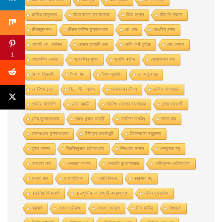
জাকির তালুকদার
জিয়াকোমাে ক্যাসানােভা
জিয়া হাশান
জীন পি স্যাসন
জীবনানন্দ দাশ
জীমত কান্তি বন্দ্যোপাধ্যায়
জে. উড
জেওফ্রি চসার
জেফরি কে. গার্ডনার
জেমস হ্যাডলী চেজ
জেসি মেরী কুইয়া
জো নেসবো
1
জোসেফিন বেকার
জ্যাকলিন সুসান
জ্যাকি কলিন্স
জ্যোতিলাল দাস
ঝিলম ত্রিবেদী
টমাস মান
টমাস হ্যারিস
ডঃ অতুল সুর
ডঃ দীপক চন্দ্র
ডি. এইচ. লরেন্স
ডেকামেরন টেলস
ডেভিড বালড্যাচি
ডেভিড বালদাশি
ড্যান ব্রাউন
তছলিম হোসেন হাওলাদার
তন্ময় চক্রবর্তী
তন্ময় বন্দ্যোপাধ্যায়
তরুণ কুমার ভাদুড়ী
তসলিমা নাসরিন
তাপস রায়
তারাশঙ্কর বন্দ্যোপাধ্যায়
তিমিরেন্দু রায়চৌধুরী
তিলোত্তমা মজুমদার
তুষার সরদার
ত্রিদিবকুমার চট্টোপাধ্যায়
দিলওয়ার হাসান
দেবকুমার বসু
দেবতোষ দাশ
দেবব্রত সরকার
দেবারতি মুখােপাধ্যায়
দেবীপ্রসাদ চট্টোপাধ্যায়
দেবেশ রায়
দেশ পত্রিকা
দ্যনি দিদরো
নবকুমার বসু
নাতালিয়া গিনসবার্গ
না প্রেমিক না বিপ্লবী কাব্যগ্রন্থ
নাবিল মুহতাসিম
নারায়ণ
নারায়ণ চট্টরাজ
নারায়ণ সান্যাল
নিক কার্টার
নিগুরানন্দ