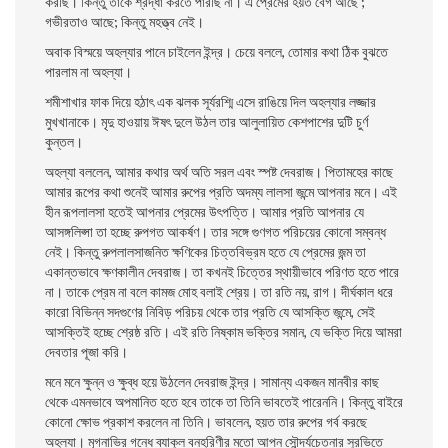
করছি। কিন্তু তাকে শ্রদ্ধা করতে পারছি না। এ প্রেমের হয়ত বেগ আছে ;
গভীরতাও আছে; কিন্তু মহত্ত্ব নেই।
অবাক বিস্ময়ে অহল্যার পানে চাইলেন ইন্দ্র। চেয়ে বললে, তােমার কথা ঠিক বুঝতে
পারলাম না অহল্যা।
শমীশাখার ফাক দিয়ে হঠাৎ এক ঝলক সূর্যরশ্মি এসে রাঙিয়ে দিল অহল্যার লজ্জার
মুখখানাকে। মৃদু হাওয়ায় ঈষৎ দুলে উঠল তার আলুলায়িত কেশপাশের দুটি চুর্ণ
কুন্তল।
অহল্যা বললেন, আমার কথার অর্থ অতি সরল এবং স্পষ্ট দেবরাজ। পিতামহের কাছে
আমার রূপের কথা শুনেই আমার রুপের প্রতি অদম্য লালসা জন্মে আপনার মনে। এই
হীন রূপলালসা হতেই আপনার প্রেমের উৎপত্তি। আমার প্রতি আপনার যে
আসঙ্গলিপ্সা তা হচ্ছে রুপগত আকর্ষণ। তার সঙ্গে গুণগত পরিচয়ের কোনাে সম্বন্ধ
নেই। কিন্তু রুপলালসাজনিত ক্ষণিকের চিত্তবিভ্রম হতে যে প্রেমের জন্ম তা
একান্তভাবে ক্ষণকালীন দেবরাজ। তা কখনই চিত্তের স্থায়ীভাবে পরিণত হতে পারে
না। তাকে প্রেম না বলে কামজ মােহ বলাই শ্রেয়। তা রতি নয়, রাগ। দীর্ঘকাল ধরে
কারাে বিভিন্ন সদগুণের নিবিড় পরিচয় থেকে তার প্রতি যে আসক্তি জন্মে, সেই
আসক্তিই হচ্ছে শ্রেষ্ঠ রতি। এই রতি নিষ্কাম ভক্তির সমান, যে ভক্তি দিয়ে আমরা
দেবতার পূজা করি।
মনে মনে ক্ষুন্ন ও ক্ষুব্ধ হয়ে উঠলেন দেবরাজ ইন্দ্র। সামান্য একজন মানবীর কাছ
থেকে এমনভাবে অপমানিত হতে হবে তাকে তা তিনি ভাবতেই পারেননি। কিন্তু বাইরে
কোনাে ক্ষোভ প্রকাশ করলেন না তিনি। ভাবলেন, হয়ত তার রুপের গর্ব করছে
অহল্যা। মৃগনাভির গন্ধে ব্যাকুল বনহরিণীর মতাে আপন সৌন্দর্যচেতনার সুরভিতে