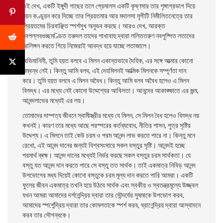
ওই দেখ, একটি ইঙ্গুদী গাছের তলে প্রেমালস একটি কৃষ্ণসার তার শৃঙ্গাগ্রভাগ দিয়ে
নয়ন কণ্ডুয়ন করে দিচ্ছে তার প্রিয়তমার আর মদালসা মৃগীটি নিমীলিতনেত্রে তার
প্রিয়তমের চিরবাঞ্ছিত স্পর্শসুখ অনুভব করছে। আরও দেখ, আরক্ত
নবপল্লবগুচ্ছমণ্ডিত তরুদল তাদের শাখাবাহু দ্বারা ললিততরুণ নবপুষ্পিত লতাদের
আলিঙ্গন করতে গিয়ে নিজেরাই আবদ্ধ হয়ে যাচ্ছে লতাজালে।
অভিমানিনী, তুমি হয়ত বলবে এ মিলন একান্তভাবে দৈহিক, এর সঙ্গে আত্মার কোনাে
সম্বন্ধ নেই। কিন্তু আমি বলব, এই দেহমিলনই আত্মিক মিলনকে সম্পূর্ণতা দান
করে। তুমি হয়ত বলবে এ মিলন অবৈধ। কিন্তু আমি বলব অবৈধ হলেও এ মিলন
বিশুদ্ধ। এর মধ্যে নেই কোনাে উদ্দেশ্যের আবিলতা। আনন্দের আকাঙ্ক্ষাতে এর জন্ম,
আনন্দলাভের মধ্যেই এর লয়।
তােমাদের দাম্পত্য জীবনে স্বামীস্ত্রীর মধ্যে যে মিলন, সে মিলন বৈধ হলেও বিশুদ্ধ নয়
কখনই। কারণ তার মধ্যে আছে পরস্পরের কর্তব্যবােধ, নীতির শাসন, পুত্র সৃষ্টির
উদ্দেশ্য। এ মিলনে তাই কেউ চরম ও পরম আনন্দ লাভ করতে পারে না। কিন্তু মনে
রেখাে, এই আনন্দ দানের জন্যই বিশ্বসংসারে সকল বস্তুর সৃষ্টি। আনন্দই হচ্ছে
পরমার্থ ব্ৰহ্ম। আনন্দ দানের মধ্যেই নির্ভর করছে সকল বস্তুর চরম সার্থকতা। যে
বস্তু যত আনন্দ দান করতে পারে সে বস্তু তত সার্থক। তাই একমাত্র নিবিড় আনন্দ
উপভােগের মধ্য দিয়েই কোনাে বস্তুকে চরম মূল্য দান করতে পারি আমরা। একটি
ফুলের জীবন একমাত্র তখনি হয়ে উঠবে সার্থক এবং স্বকীয় ও স্বতন্ত্রমূল্যে উজ্জ্বল
যখন আমরা আমাদের দর্শনেন্দ্রিয় দ্বারা তার সৌন্দর্যের সুষমাকে উপভােগ করব,
আমাদের স্পর্শেন্দ্রিয় দ্বারা তার কোমলতাকে স্পর্শ করব, ঘ্রাণেন্দ্রিয় দ্বারা আস্বাদনে
করব তার সৌগন্ধকে।