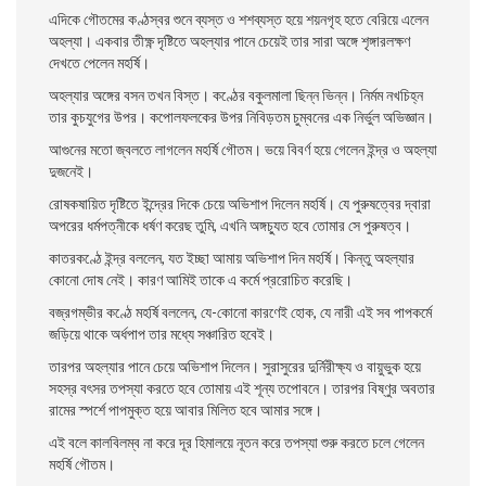
এদিকে গৌতমের কণ্ঠস্বর শুনে ব্যস্ত ও শশব্যস্ত হয়ে শয়নগৃহ হতে বেরিয়ে এলেন
অহল্যা। একবার তীক্ষ্ণ দৃষ্টিতে অহল্যার পানে চেয়েই তার সারা অঙ্গে শৃঙ্গারলক্ষণ
দেখতে পেলেন মহর্ষি।
অহল্যার অঙ্গের বসন তখন বিস্ত। কণ্ঠের বকুলমালা ছিন্ন ভিন্ন। নির্মম নখচিহ্ন
তার কুচযুগের উপর। কপােলফলকের উপর নিবিড়তম চুম্বনের এক নির্ভুল অভিজ্ঞান।
আগুনের মতাে জ্বলতে লাগলেন মহর্ষি গৌতম। ভয়ে বিবর্ণ হয়ে গেলেন ইন্দ্র ও অহল্যা
দুজনেই।
রােষকষায়িত দৃষ্টিতে ইন্দ্রের দিকে চেয়ে অভিশাপ দিলেন মহর্ষি। যে পুরুষত্বের দ্বারা
অপরের ধর্মপত্নীকে ধর্ষণ করেছ তুমি, এখনি অঙ্গচ্যুত হবে তােমার সে পুরুষত্ব।
কাতরকণ্ঠে ইন্দ্র বললেন, যত ইচ্ছা আমায় অভিশাপ দিন মহর্ষি। কিন্তু অহল্যার
কোনাে দোষ নেই। কারণ আমিই তাকে এ কর্মে প্ররােচিত করেছি।
বজ্রগম্ভীর কণ্ঠে মহর্ষি বললেন, যে-কোনাে কারণেই হােক, যে নারী এই সব পাপকর্মে
জড়িয়ে থাকে অর্ধপাপ তার মধ্যে সঞ্চারিত হবেই।
তারপর অহল্যার পানে চেয়ে অভিশাপ দিলেন। সুরাসুরের দুর্নিরীক্ষ্য ও বায়ুভুক হয়ে
সহস্র বৎসর তপস্যা করতে হবে তােমায় এই শূন্য তপােবনে। তারপর বিষ্ণুর অবতার
রামের স্পর্শে পাপমুক্ত হয়ে আবার মিলিত হবে আমার সঙ্গে।
এই বলে কালবিলম্ব না করে দূর হিমালয়ে নূতন করে তপস্যা শুরু করতে চলে গেলেন
মহর্ষি গৌতম।