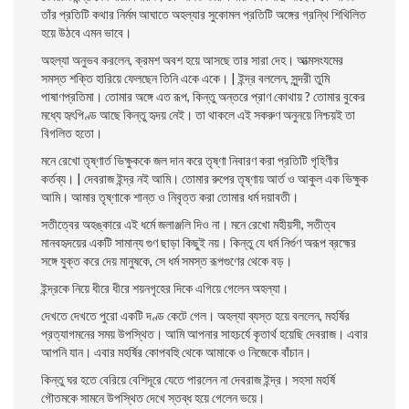
তাঁর প্রতিটি কথার নির্মম আঘাতে অহল্যার সুকোমল প্রতিটি অঙ্গের গ্রন্থি শিথিলিত
হয়ে উঠবে এমন ভাবে।
অহল্যা অনুভব করলেন, ক্রমশ অবশ হয়ে আসছে তার সারা দেহ। আত্মসংযমের
সমস্ত শক্তি হারিয়ে ফেলছেন তিনি একে একে। | ইন্দ্র বললেন, সুন্দরী তুমি
পাষাণপ্রতিমা। তােমার অঙ্গে এত রূপ, কিন্তু অন্তরে প্রাণ কোথায় ? তােমার বুকের
মধ্যে হৃৎপিণ্ড আছে কিন্তু হৃদয় নেই। তা থাকলে এই সকরুণ অনুনয়ে নিশ্চয়ই তা
বিগলিত হতাে।
মনে রেখাে তৃষ্ণার্ত ভিক্ষুককে জল দান করে তৃষ্ণা নিবারণ করা প্রতিটি গৃহিণীর
কর্তব্য। | দেবরাজ ইন্দ্র নই আমি। তােমার রুপের তৃষ্ণায় আর্ত ও আকুল এক ভিক্ষুক
আমি। আমার তৃষ্ণাকে শান্ত ও নিবৃত্ত করা তােমার ধর্ম দয়াবতী।
সতীত্বের অহঙ্কারে এই ধর্মে জলাঞ্জলি দিও না। মনে রেখাে মহীয়সী, সতীত্ব
মানবহৃদয়ের একটি সামান্য গুণ ছাড়া কিছুই নয়। কিন্তু যে ধর্ম নির্গুণ অরূপ ব্রহ্মের
সঙ্গে যুক্ত করে দেয় মানুষকে, সে ধর্ম সমস্ত রূপগুণের থেকে বড়।
ইন্দ্রকে নিয়ে ধীরে ধীরে শয়নগৃহের দিকে এগিয়ে গেলেন অহল্যা।
দেখতে দেখতে পুরাে একটি দণ্ড কেটে গেল। অহল্যা ব্যস্ত হয়ে বললেন, মহর্ষির
প্রত্যাগমনের সময় উপস্থিত। আমি আপনার সাহচর্যে কৃতার্থ হয়েছি দেবরাজ। এবার
আপনি যান। এবার মহর্ষির কোপবহুি থেকে আমাকে ও নিজেকে বাঁচান।
কিন্তু ঘর হতে বেরিয়ে বেশিদূরে যেতে পারলেন না দেবরাজ ইন্দ্র। সহসা মহর্ষি
গৌতমকে সামনে উপস্থিত দেখে স্তব্ধ হয়ে গেলেন ভয়ে।