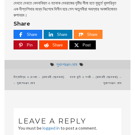
দেখতে দেখতে বেদনাবিহুল ও হতবাক দেবরাজের দৃষ্টির সীমা হতে মুহূর্তে ধূমপরিবৃত
এক দীপ্তশিখার মধ্যে নিঃশেষে বিলীন হয়ে গেল অতুলনীয়া অহল্যার অনঙ্গবিমােহন
রুপাবয়ব।
Share
Share
Share
Share
Pin
Share
Post
সুধাংশরঞ্জন ঘোষ
Post
বিশ্বামিত্র ও মেনকা – (রামায়নী প্রেমকথা)
মতঙ্গ মুনি ও শবরী – (রামায়নী প্রেমকথা) –
– সুধাংশরঞ্জন ঘোষ
সুধাংশরঞ্জন ঘোষ
navigation
LEAVE A REPLY
You must be
logged in
to post a comment.