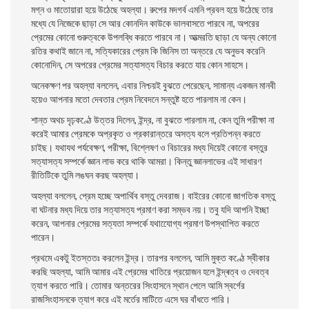
মগ্ন ও মাতােয়ারা হয়ে উঠেছে অহল্যা। রুপের মদগর্ব এমনি প্রবল হয়ে উঠেছে তার
মধ্যে যে নিজেকে ছাড়া সে আর কোনদিন কাউকে ভালবাসতে পারবে না, অপরের
প্রেমের কোনাে গুরুত্বকে উপলব্ধি করতে পারবে না। আত্মরতি ছাড়া যে অন্য কোনাে
রতির কথাই জানে না, সত্যিকারের প্রেম কি জিনিস তা অন্তরে যে অনুভব করেনি
কোনােদিন, সে অপরের প্রেমের সত্যাসত্য বিচার করতে যায় কোন সাহসে।
অনেকক্ষণ পর অহল্যা বললেন, এবার নিশ্চয়ই বুঝতে পেরেছেন, সামান্য একজন মানবী
হয়েও আপনার মতাে দেবতার প্রেম নিবেদনে সন্তুষ্ট হতে পারলাম না কেন।
শান্ত অথচ দৃঢ়কণ্ঠে উত্তর দিলেন, ইন্দ্র, না বুঝতে পারলাম না, কেন তুমি পরীক্ষা না
করেই আমার প্রেমকে অপ্রকৃত ও প্রকারান্তরে অসত্য বলে প্রতিপন্ন করতে
চাইছ। যথাযথ পর্যবেক্ষণ, পরীক্ষা, বিশ্লেষণ ও বিচারের মধ্য দিয়েই কোনাে বস্তুর
সত্যাসত্য সম্পর্কে জ্ঞান লাভ করে থাকি আমরা। কিন্তু জ্ঞানলাভের এই সাধারণ
রীতিটিকে তুমি লঙঘন করছ অহল্যা।
অহল্যা বললেন, প্রেম হচ্ছে অপার্থিব বস্তু দেবরাজ। বাইরের কোনাে জাগতিক বস্তু
বা ঘটনার মধ্য দিয়ে তার সত্যাসত্য প্রমাণ করা সম্ভব নয়। তবু যদি আপনি ইচ্ছা
করেন, আপনার প্রেমের সত্যতা সম্পর্কে যথাযোেগ্য প্রমাণ উপস্থাপিত করতে
পারেন।
প্রথমে একটু ইতস্ততঃ করলেন ইন্দ্র। তারপর বললেন, আমি মুক্ত কণ্ঠে স্বীকার
করছি অহল্যা, আমি আমার এই প্রেমের খাতিরে প্রয়ােজন হলে ইন্দ্ৰত্ব ও দেবত্ব
ত্যাগ করতে পারি। তােমার অন্তরের সিংহাসনে স্থান পেলে আমি স্বর্গের
রাজসিংহাসনকে ত্যাগ করে এই মর্তের মাটিতে এসে ঘর বাঁধতে পারি।