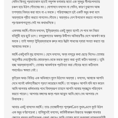
সেদিন কিন্তু প্রভাতকাল হতেই লঘুপক্ষ বলাকার মতাে এক সুমধুর লীলাচপলতায়
চঞ্চল হয়ে উঠল গৌতমের মন। যােগাসনে বসলেন না সেদিন, কারণ বুঝলেন আজ
তপস্যায় নিবদ্ধ করা যাবে না এ মনকে। পরিহাসচ্ছলে দুই একটি মধুর কথা বলে
অহল্যাকে প্রীত করতে লাগলেন গৌতম। অহল্যাও বেশ উপভােগ করতে লাগলেন
প্রণয়কলাপতুল্য সেই সব কথাগুলিকে।
একসময় মহর্ষি গৌতম বললেন, ইন্দ্রিয়দ্বার একটু মুক্ত হলেই সে পথে মন নিয়ত
বহির্মুখী হয়ে ছুটে চলে। বস্তুজগতের অজস্র উদ্দীপন অনিবারণীয় বেগে আকর্ষণ করে
মনকে। তাই সমস্ত ইন্দ্রিয়দ্বারকে রুদ্ধ করে উল্টো সাধনের দ্বারা সংহত করতে হয়
আমাদের মনকে।
মহর্ষি একটুখানি মৃদু হাসলেন। হেসে বললেন, অন্য বস্তুর কথা ছেড়ে দিলেও তােমার
অতুলনীয় দেহসৌন্দর্যের মােহবন্ধন থেকে মনকে মুক্ত করা খুবই কঠিন অহল্যা। তুমি
হচ্ছ অয়স্কান্তমণি ; তােমার আকর্ষণকে প্রতিহত করা লৌহের মতাে কঠিনতম
পদার্থেরও ক্ষমতা নেই।
কৃত্রিম অথচ নিবিড় এক অভিমানে ফুলে উঠলেন অহল্যা। বললেন, আমাকে আপনি
দেখে শুনেই ধর্মপত্নীরূপে গ্রহণ করেছেন মহর্ষি। তা সত্ত্বেও আপনি যদি মনে করেন
আমি আপনার ধর্মসাধনার পথে বিঘস্বরূপ তাহলে আপনি আমায় স্বচ্ছন্দে পরিত্যাগ
করতে পারেন। আপনার মঙ্গলের জন্য পরম আনন্দে আমি মেনে নেব আপনার সে
বিধানকে।
আবার একটু হাসলেন মহর্ষি। তার তেজোদীপ্ত শ্মশ্রুমণ্ডিত মুখমণ্ডলে ফুটে উঠল
এক মধুর বর্ণরাগরেখা। হাসিমুখেই বললেন, কামিনীকাঞ্চন উচ্চতর অধ্যাত্ম সাধনার
ক্ষেত্রে প্রবল প্রতিবন্ধক একথা জেনেও আমি তােমার মতাে রূপরম্যা ভাস্বরদেহিনী