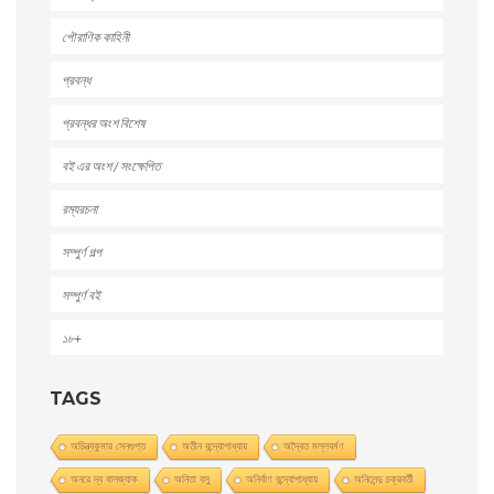
পৌরাণিক কাহিনী
প্রবন্ধ
প্রবন্ধর অংশ বিশেষ
বই এর অংশ / সংক্ষেপিত
রম্যরচনা
সম্পুর্ণ গল্প
সম্পুর্ণ বই
১৮+
TAGS
অচিন্ত্যকুমার সেনগুপ্ত
অতীন বন্দ্যোপাধ্যায়
অদ্বৈত মল্লবর্মণ
অনরে দ্য বালজ্যাক
অনিতা বসু
অনির্বাণ বন্দ্যোপাধ্যায়
অনিলেন্দু চক্রবর্তী