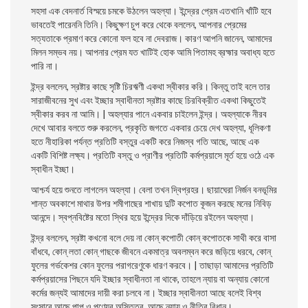
সহসা এক বেদনার্ত বিস্ময়ে চমকে উঠলেন অহল্যা। ইন্দ্রের প্রেম এতখানি খাঁটি হবে
ভাবতেই পারেননি তিনি। কিছুক্ষণ চুপ করে থেকে বললেন, আপনার প্রেমের
সত্যতাকে প্রমাণ করে কোনাে ফল হবে না দেবরাজ। কারণ আপনি জানেন, আমাদের
মিলন সম্ভব নয়। আপনার প্রেম যত খাটিই হােক আমি পিতামহ ব্রহ্মার অবাধ্য হতে
পারি না।
ইন্দ্র বললেন, স্রষ্টার কাছে সৃষ্টি চিরঋণী একথা স্বীকার করি। কিন্তু তাই বলে তার
সারাজীবনের সুখ এবং ইচ্ছার স্বাধীনতা স্রষ্টার কাছে চিরবিক্রীত একথা কিছুতেই
স্বীকার করব না আমি। | অহল্যার পানে একবার চাইলেন ইন্দ্র। অহল্যাকে নীরব
দেখে আবার বলতে শুরু করলেন, প্রকৃতি জগতে একবার চেয়ে দেখ অহল্যা, ধূলিকণা
হতে নীহারিকা পর্যন্ত প্রতিটি বস্তুর একটি করে নিজস্ব গতি আছে, আছে এক
একটি বিশিষ্ট লক্ষ্য। প্রতিটি বস্তু ও প্রাণীর প্রতিটি কর্মপ্রয়াসে মূর্ত হয়ে ওঠে এক
স্বাধীন ইচ্ছা।
আশ্চর্য হয়ে শুনতে লাগলেন অহল্যা। বেলা তখন দ্বিপ্রহর। ছায়াঘেরা নির্জন বনভূমির
শান্ত অবকাশে মাথার উপর শমীগাছের শাখায় দুটি কপােত কূজন করছে মনের নিবিড়
আনন্দে। স্বপ্নবিষ্টের মতাে স্থির হয়ে ইন্দ্রের দিকে দাঁড়িয়ে রইলেন অহল্যা।
ইন্দ্র বললেন, স্রষ্টা কখনাে বলে দেয় না কোন্ কপােতী কোন্ কপােতকে সাথী করে বাসা
বাঁধবে, কোন্ লতা কোন্ গাছকে জীবনে একমাত্র অবলম্বন করে জড়িয়ে ধরবে, কোন্
ফুলের গর্ভকেশর কোন ফুলের পরাগরেণুকে ধারণ করবে। | তাছাড়া আমাদের প্রতিটি
কর্মপ্রয়াসের পিছনে যদি ইচ্ছার স্বাধীনতা না থাকে, তাহলে ন্যায় বা অন্যায় কোনাে
কর্মের জন্যই আমাদের দায়ী করা চলবে না। ইচ্ছার স্বাধীনতা আছে বলেই বিশ্ব
সংসারে আছে পাপ ও পুণ্যের অস্তিত্ব, আছে ন্যায় ও নীতির বিধান।