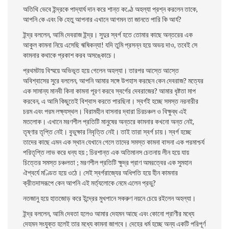
অতিথি ভেবে ইন্দ্রকে পাদ্যার্ঘ দান করে শান্ত কণ্ঠে অহল্যা প্রশ্ন করলেন তাকে,
আপনি কে এবং কি হেতু আপনার এখানে আগমন তা জানতে পারি কি আর্য?
ইন্দ্র বললেন, আমি দেবরাজ ইন্দ্র। সুদুর স্বর্গ হতে তােমার কাছে অন্তরের এক
আকুল কামনা নিয়ে এসেছি ঋষিকন্যা! যদি তুমি প্রসন্ন হয়ে অভয় দাও, তবেই সে
কামনার কথাকে প্রকাশ করব অসঙ্কোচে।
প্রথমটায় বিস্ময়ে অভিভূত হয়ে গেলেন অহল্যা। তারপর আস্তে আস্তে
অবিশ্বাসের সুরে বললেন, আপনি আমার সঙ্গে উপহাস করছেন কেন দেবরাজ? মত্যের
এক সামান্য মানবী কিনা কামনা পূরণ করবে স্বর্গের দেবরাজের? আমার ধৃষ্টতা মাপ
করবেন, এ আমি কিছুতেই বিশ্বাস করতে পারছিনা। স্বৰ্গই হচ্ছে সমস্ত নরনারীর
চরম এবং পরম লক্ষ্যস্থল। বিরামহীন বাসনার দ্বারা চিরচঞ্চল ও বিক্ষুব্ধ এই
মতলােক। এখানে মরণশীল প্রতিটি মানুষের অন্তরে কামনার কখনাে অন্ত নেই,
তৃষ্ণার তৃপ্তি নেই। বুভুক্ষার নিবৃত্তি নেই। তাই তারা স্বর্গ চায়। স্বর্গ হচ্ছে
তাদের কাছে এমন এক স্থান যেখানে গেলে তাদের সমস্ত কামনা বাসনা এক পরমাশ্চর্য
পরিতৃপ্তি লাভ করে ধন্য হয় ; চিরশান্ত এক অতিমানস চেতনায় লীন হয়ে যায়
চিত্তের সমস্ত চঞ্চলতা ; মরণশীল প্রতিটি ক্ষুদ্র প্রাণ অমরত্বের এক সুমহান
ঐশ্বর্যে মণ্ডিত হয়ে ওঠে। সেই স্বর্গরাজ্যের অধিপতি হয়ে হীন কামনার
ক্রীতদাসরূপে কেন আপনি এই মর্ত্যলােকে নেমে এলেন প্রভু?
নতজানু হয়ে হাতজোড় করে ইন্দ্রের মুখপানে সকরুণ নয়নে চেয়ে রইলেন অহল্যা।
ইন্দ্র বললেন, আমি দেবতা হলেও আমার দেহমন আছে এবং কোনাে প্রাণীর মধ্যে
দেহমন সংযুক্ত হলেই তার মধ্যে কামনা জাগবে। দেহের ধর্ম হচ্ছে অন্য একটি পরিপূর্ণ