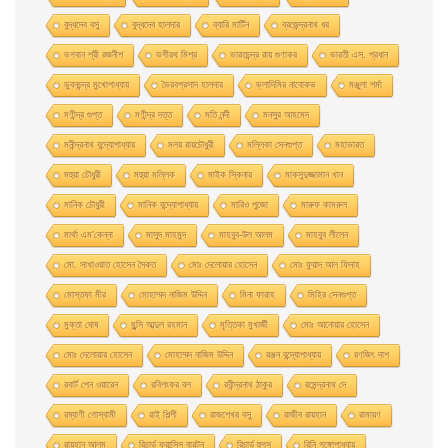
বুদ্ধদেব বসু
বুদ্ধদেব হালদার
ব্যারি মার্টিন
ব্রজেন্দ্রনাথ ধর
ভগবান শ্রী রজনীশ
ভগীরথ মিশ্র
ভারতচন্দ্র রায় গুণাকর
ভারতী এস. প্রধান
ভুবনচন্দ্র মুখোপাধ্যায়
ভৈরবপ্রসাদ হালদার
ভ্লাদিমির নাবোকভ
মঞ্জুলা শর্মা
মণীন্দ্র গুপ্ত
মণীন্দ্র দত্ত
মতি নন্দী
মনসুর আহমেদ
মনীন্দ্রনাথ বন্দ্যোপাধ্যায়
মলয় রায়চৌধুরী
মল্লিকা সেনগুপ্ত
মহাভারত
মহুয়া চৌধুরী
মহুয়া মল্লিক
মাইক স্কিনার
মাকসুদুজ্জামান খান
মানিক চৌধুরী
মানিক বন্দ্যোপাধ্যায়
মারিও পুজো
মারুফ কামরুল
মার্থা এম'কেন্না
মাসুদ মাহমুদ
মাহবুব-উল আলম
মাহবুব লীলেন
মাে. সাখাওয়াত হােসেন সৈকত
মােঃ দেলােয়ার হােসেন
মােঃ ফুয়াদ আল ফিদাহ
মােস্তফা মীর
মােহাম্মদ নাজিম উদ্দিন
মিনা ফারাহ
মিহির সেনগুপ্ত
মুক্তা ঘোষ
মুন্সি আব্দুল রহমান
মৃত্তিকা মুখার্জী
মোঃ আনোয়ার হোসেন
মোঃ দেলোয়ার হােসেন
মোহাম্মদ নাজিম উদ্দিন
রঞ্জন বন্দ্যোপাধ্যায়
রণজিৎ দাশ
রবার্ট পেন ওয়ারেন
রবিশংকর বল
রবীন্দ্রনাথ ঠাকুর
রমেন্দ্রনাথ দে
রম্যাণী গোস্বামী
রাই শিল্পী
রাজশেখর বসু
রাজীব রায়হান
রামায়ণ
রায়হান আলম
রিচার্ড ফ্রান্সিস বারটন
রিচার্ড হুগস
রিনি গঙ্গোপাধ্যায়