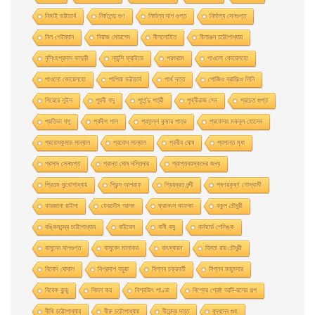
নিমাই ভট্টাচার্য
নির্মলেন্দু গুণ
নির্মাল্য দাশ গুপ্ত
নির্মাল্য সেনগুপ্ত
নিল গেইম্যান
নিয়াজ মোরশেদ
নীললােহিত
নীলাঞ্জন চট্টোপাধ্যায়
নৃসিংহপ্রসাদ ভাদুড়ী
ন্যান্সি ফ্রাইডে
পরশুরাম
পাওলাে কোয়েলহাে
পাওলাে কোয়েলহো
পাপিয়া ভট্টাচার্য
পার্থ দত্ত
পােজিও ব্রাচ্চিও লিনি
পিয়েরে লুইস
পূরবী বসু
পূর্ণেন্দু পত্রী
পৃথ্বীরাজ সেন
প্রচেত গুপ্ত
প্রতিভা বসু
প্রদীপ পাল
প্রফুল্ল কুমার পাত্র
প্রফেসর মকবুল হােসেন
প্রবােধকুমার সান্যাল
প্রবােধ সান্যাল
প্রবীর ঘােষ
প্রশান্ত মৃধা
প্রসাদ সেনগুপ্ত
প্রান্ত ঘোষ দস্তিদার
প্রাপ্তবয়স্কদের জন্য
প্রিতম মুখোপাধ্যায়
প্রিন্স আশরাফ
প্রিয়ব্রত নন্দী
প্ৰণয়কৃষ্ণ গোস্বামী
ফারজানা রাইসা
ফেরদৌস আলম
ফ্রানৎস কাফকা
বকুল চৌধুরী
বঙ্কিমচন্দ্র চট্টোপাধ্যায়
বাইবেল
বানী বসু
বার্নহার্ড শেলিঙ্ক
বাসুদেব দাশগুপ্ত
বাসুবেদ মালাকর
বাৎস্যায়ন
বিনতা রায় চৌধুরী
বিনোদ ঘোষাল
বিপ্রদাশ বড়ুয়া
বিপ্লব চক্রবর্তী
বিপ্লব মজুমদার
বিবেক কুন্ডু
বিমল কর
বিশ্বজিৎ পাণ্ডা
বিশ্বের শ্রেষ্ঠ আদি-রসের গল্প
বীথি চট্টোপাধ্যায়
বীরু চট্টোপাধ্যায়
বীরেন্দ্র দত্ত
বুদ্ধদেব গুহ