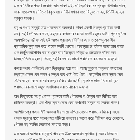
এক কামিনীকে গ্রহণ করেছি; তার কারণ এই যে চিত্তবিকারের প্রভূত উপাদান কাছে
থাকা সত্ত্বেও যার চিত্ত বিকৃত
হয় বা যিনি ধর্মপথ হতে বিচ্যুত না হন, তিনিই হচ্ছেন
প্রকৃত সাধক।
তবু এ কথায় সন্তুষ্ট হতে পারলেন না অহল্যা। কারণ একথা বিশুদ্ধ প্রণয়ের কথা
নয়। মহর্ষি গৌতমের কাছে অহল্যার রুপগুণের কোনাে স্বকীয় মূল্য নেই। পুত্রসৃষ্টি ও
আত্মশক্তির পরীক্ষা এই দুই আপন প্রয়ােজন সিদ্ধির জন্য তাকে শুধু এক হীন
ব্যবহারিক মূল্য দান করে থাকেন মহর্ষি গৌতম। অহল্যার রূপযৌবন হচ্ছে তার কাছে
এক নির্ভুল কষ্টিপাথর যার মাধ্যমে তার চিত্তের শক্তি ও শুচিতাকে কষিত করে
নিচ্ছেন তিনি অহরহ। কিন্তু মহর্ষির কথায় কোনাে প্রতিবাদ করলেন না অহল্যা।
কথায় কথায় এমনিতেই বেলা দ্বিপ্রহর হয়ে যায়। আম্রমুকুলের গন্ধভরা বসন্তের
মধ্যাহ্ন কেমন যেন অলস ও মন্থর হয়ে ওঠে ধীরে ধীরে। জাহ্নবীর জলে স্নান সেরে
সমিধ আহরণ করে আনবার জন্য বেরিয়ে যান মহর্ষি। ভৃঙ্গারক হাতে নিয়ে আশ্রম
প্রাঙ্গণে রক্তাশােকমূলে জলসিঞ্চন করতে থাকেন অহল্যা।
অল্প কিছুক্ষণের মধ্যে পােবন প্রাঙ্গণে মহর্ষি গৌতমের কণ্ঠস্বর শুনে বিস্মিত হয়ে
চাইলেন অহল্যা। এত শীঘ্র স্নান সেরে ফেরা কখনােই সম্ভব নয় মহর্ষির পক্ষে।
আশিঞ্জিতপুর গজগামিনী অহল্যা ধীর পায়ে এগিয়ে গেলেন প্রাঙ্গণের দিকে। সহসা
থমকে স্থাণুর মতাে স্তব্ধ হয়ে দাঁড়িয়ে পড়লেন। ভালাে করে নিরীক্ষণ করে দেখলেন,
গৌতম নন, মহর্ষির ছদ্মবেশে দেবরাজ ইন্দ্র।
এক অজানা আশঙ্কায় মুহূর্তে পার হয়ে উঠল অহল্যার মুখখানা। সভয়ে জিজ্ঞাসা
করলেন, আমি পরস্ত্রী, সন্তানের জননী, একথা জেনেও কেন ছলনার আশ্রয় নিয়ে