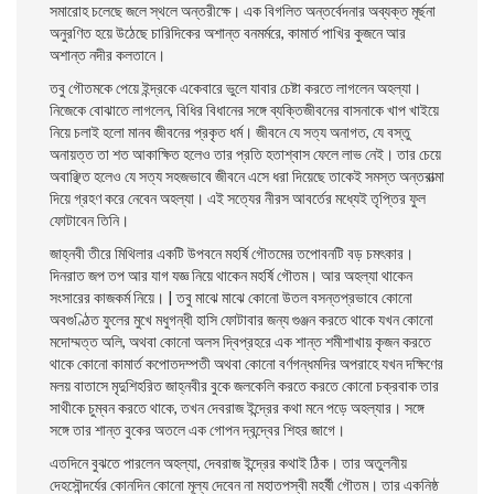
সমারােহ চলেছে জলে স্থলে অন্তরীক্ষে। এক বিগলিত অন্তর্বেদনার অব্যক্ত মূৰ্ছনা
অনুরণিত হয়ে উঠেছে চারিদিকের অশান্ত বনমর্মরে, কামার্ত পাখির কুজনে আর
অশান্ত নদীর কলতানে।
তবু গৌতমকে পেয়ে ইন্দ্রকে একেবারে ভুলে যাবার চেষ্টা করতে লাগলেন অহল্যা।
নিজেকে বােঝাতে লাগলেন, বিধির বিধানের সঙ্গে ব্যক্তিজীবনের বাসনাকে খাপ খাইয়ে
নিয়ে চলাই হলাে মানব জীবনের প্রকৃত ধর্ম। জীবনে যে সত্য অনাগত, যে বস্তু
অনায়ত্ত তা শত আকাক্ষিত হলেও তার প্রতি হতাশ্বাস ফেলে লাভ নেই। তার চেয়ে
অবাঞ্ছিত হলেও যে সত্য সহজভাবে জীবনে এসে ধরা দিয়েছে তাকেই সমস্ত অন্তরাত্মা
দিয়ে গ্রহণ করে নেবেন অহল্যা। এই সত্যের নীরস আবর্তের মধ্যেই তৃপ্তির ফুল
ফোটাবেন তিনি।
জাহ্নবী তীরে মিথিলার একটি উপবনে মহর্ষি গৌতমের তপােবনটি বড় চমৎকার।
দিনরাত জপ তপ আর যাগ যজ্ঞ নিয়ে থাকেন মহর্ষি গৌতম। আর অহল্যা থাকেন
সংসারের কাজকর্ম নিয়ে। | তবু মাঝে মাঝে কোনাে উতল বসন্তপ্রভাবে কোনাে
অবগুণ্ঠিত ফুলের মুখে মধুগন্ধী হাসি ফোটাবার জন্য গুঞ্জন করতে থাকে যখন কোনাে
মদোম্মত্ত অলি, অথবা কোনাে অলস দ্বিপ্রহরে এক শান্ত শমীশাখায় কৃজন করতে
থাকে কোনাে কামার্ত কপােতদম্পতী অথবা কোনাে বর্ণগন্ধমদির অপরাহে যখন দক্ষিণের
মলয় বাতাসে মৃদুশিহরিত জাহ্নবীর বুকে জলকেলি করতে করতে কোনাে চক্রবাক তার
সাথীকে চুম্বন করতে থাকে, তখন দেবরাজ ইন্দ্রের কথা মনে পড়ে অহল্যার। সঙ্গে
সঙ্গে তার শান্ত বুকের অতলে এক গােপন দ্বন্দ্বের শিহর জাগে।
এতদিনে বুঝতে পারলেন অহল্যা, দেবরাজ ইন্দ্রের কথাই ঠিক। তার অতুলনীয়
দেহসৌন্দর্যের কোনদিন কোনাে মূল্য দেবেন না মহাতপস্বী মহর্ষী গৌতম। তার একনিষ্ঠ