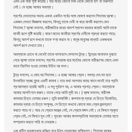
এমন এক নারী সৃষ্টি করেছি। যার মধ্যে কোনাে দিক থেকে কোনাে হল’ বা বিরুপতা
নেই। সে হচ্ছে আমার অহল্যা।
স্বর্গের দেবতাদের সভায় একথা একদিন গর্বের সঙ্গে ঘােষণা করলেন পিতামহ ব্রহ্মা।
একজন দেবতা জিজ্ঞাসা করলেন, কিন্তু তাকে দেবী না করে মানবী করলেন কেন
পিতামহ ? ব্রহ্মা বললেন, নারীজাতির মধ্যে আদর্শ স্থাপন করবার জন্যই আমি তাকে
মানবী রূপে সৃষ্টি করেছি। কারণ মতের মানবীরা স্বর্গের দেবীকে শ্রদ্ধা করতে পারে;
কিন্তু আদর্শ রপে কখনাে তাকে গণ্য করবে না। মানুষ মানুষের মধ্যেই একজনকে
আদর্শ রূপে দেখতে চায়।
অহল্যাকে চোখে না দেখেই তাকে ভালবেসে ফেললেন ইন্দ্র। ইন্দ্রের মনােভাব বুঝতে
পেরে ব্রহ্মা তাকে বললেন, স্বর্গের দেবরাজ হয়ে মর্ত্যের কোনাে নারীরূপের মােহে এমন
ভাবে বিচলিত হওয়া তােমার উচিত নয় বৎস।
ইন্দ্র বললেন, এ মােহ নয় পিতামহ। এ হচ্ছে আমার প্রেম। সমগ্র দেহ মন হতে
উৎসারিত স্বচ্ছ সুন্দর একটি কামনা। তার কথা আপনার কাছে কানে শুনেই তার প্রতি
প্রণয়াসক্ত হয়েছি আমি। এ শুধু পূর্বরাগ নয়, এ আমার প্রগাঢ় প্রেম। অহল্যাকে
আমায় আপনি দান করুন। তাকে পেয়ে আমি সুখী হব। | ব্ৰহ্ম বললেন, নারীসঙ্গ
কামনায় চিত্ত তােমার চঞ্চল। তুমি কামাবিষ্ট। রুপলাবণ্য দ্বারা যে চিত্ত বিমােহিত,
কামনার দ্বারা যে চিত্ত সংক্ষুব্ধ, সে চিত্তে কখনাে কোনাে মহৎ প্রেম জন্মগ্রহণ
করতে পারে না। আর যে প্রেমে মহত্ত্ব নেই, সে প্রেমে মঙ্গল নেই। যে মিলনে প্রকৃত
প্রেম নেই, সে মিলনে সুখ নেই। সুতরাং আমার মানসপ্রতিমা অহল্যাকে তােমার হাতে
সম্প্রদান করতে পারি না দেবরাজ।
এক কুটিল ভুভঙ্গরেখায় কুঞ্চিত হয়ে উঠল দেবরাজের অক্ষিযুগল। পিতামহ ব্রহ্মর