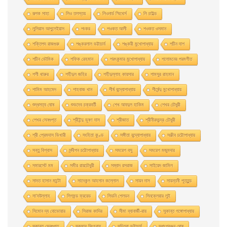
রূপক সাহা
লিও তলস্তয়
লিওনার্ড স্মিথের্স
লি চাইল্ড
লুসিয়াস আপুলেইয়াস
শংকর
শওকত আলী
শওকত ওসমান
শক্তিপদ রাজগুরু
শঙ্করলাল ভট্টাচার্য
শঙ্করী মুখােপাধ্যায়
শচীন দাশ
শচীন ভৌমিক
শফিক রেহমান
শরৎকুমার মুখোপাধ্যায়
শলোমনের পরমগীত
শশী থারুর
শহীদুল জহির
শহীদুল্লাহ কায়সার
শামসুর রাহমান
শামিম আহমেদ
শাহবাজ খান
শীর্ষ বন্দ্যোপাধ্যায়
শীর্ষেন্দু মুখোপাধ্যায়
শুদ্ধসত্ব ঘোষ
শুভদেব চক্রবর্তী
শেখ আবদুল হাকিম
শেখর চৌধুরী
শেখর সেনগুপ্ত
শ্রীইন্দু ভূষণ দাস
শ্রীজাত
শ্রীনীরদচন্দ্র চৌধুরী
শ্রী প্রেমদাস ভিখারী
সংহিতা কুণ্ড
সঙ্গীতা বন্দ্যোপাধ্যায়
সঞ্জীব চট্টোপাধ্যায়
সন্তু বিশ্বাস
সন্দীপন চট্টোপাধ্যায়
সমরেশ বসু
সমরেশ মজুমদার
সমারসেট মম
সমীর রায়চৌধুরী
সম্বাদ রসরাজ
সাইয়েদ জামিল
সাদত হাসান মান্টো
সাদেকুল আহসান কল্লোল
সায়ন দাস
সায়ন্তনী পূততুন্ড
সা’দউল্লাহ
সিগমন্ড ফ্রয়েড
সিডনি শেলডন
সিনক্লেয়ার লুই
সিমোন দ্য বোভোয়ার
সিরাজ কাদির
সীমা ব্যানার্জী-রায়
সুকান্ত গঙ্গোপাধ্যায়
সুকান্ত সেনগুপ্ত
সুকুমার সিংহরায়
সুচিত্রা ভট্টাচার্য
সুধাংশরঞ্জন ঘোষ