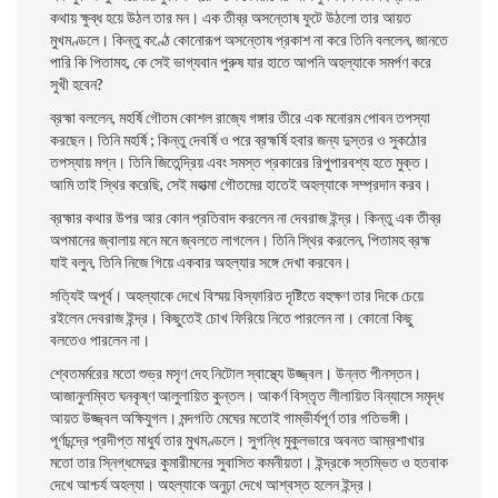
কথায় ক্ষুব্ধ হয়ে উঠল তার মন। এক তীব্র অসন্তোষ ফুটে উঠলাে তার আয়ত
মুখমণ্ডলে। কিন্তু কণ্ঠে কোনােরূপ অসন্তোষ প্রকাশ না করে তিনি বললেন, জানতে
পারি কি পিতামহ, কে সেই ভাগ্যবান পুরুষ যার হাতে আপনি অহল্যাকে সমর্পণ করে
সুখী হবেন?
ব্রহ্মা বললেন, মহর্ষি গৌতম কোশল রাজ্যে গঙ্গার তীরে এক মনােরম পােবন তপস্যা
করছেন। তিনি মহর্ষি ; কিন্তু দেবর্ষি ও পরে ব্রহ্মর্ষি হবার জন্য দুস্তর ও সুকঠোর
তপস্যায় মগ্ন। তিনি জিতেন্দ্রিয় এবং সমস্ত প্রকারের রিপুপারবশ্য হতে মুক্ত।
আমি তাই স্থির করেছি, সেই মহাত্মা গৌতমের হাতেই অহল্যাকে সম্প্রদান করব।
ব্রহ্মার কথার উপর আর কোন প্রতিবাদ করলেন না দেবরাজ ইন্দ্র। কিন্তু এক তীব্র
অপমানের জ্বালায় মনে মনে জ্বলতে লাগলেন। তিনি স্থির করলেন, পিতামহ ব্রহ্ম
যাই বলুন, তিনি নিজে গিয়ে একবার অহল্যার সঙ্গে দেখা করবেন।
সত্যিই অপূর্ব। অহল্যাকে দেখে বিস্ময় বিস্ফারিত দৃষ্টিতে বহুক্ষণ তার দিকে চেয়ে
রইলেন দেবরাজ ইন্দ্র। কিছুতেই চোখ ফিরিয়ে নিতে পারলেন না। কোনাে কিছু
বলতেও পারলেন না।
শ্বেতমর্মরের মতাে শুভ্র মসৃণ দেহ নিটোল স্বাস্থ্যে উজ্জ্বল। উন্নত পীনস্তন।
আজানুলম্বিত
ঘনকৃষ্ণ আলুলায়িত কুন্তল। আকর্ণ বিস্তৃত লীলায়িত বিন্যাসে সমৃদ্ধ
আয়ত উজ্জ্বল অক্ষিযুগল। মন্দগতি মেঘের মতােই গাম্ভীর্যপূর্ণ তার গতিভঙ্গী।
পূর্ণচন্দ্রে প্রদীপ্ত মাধুর্য তার মুখমণ্ডলে। সুগন্ধি মুকুলভারে অবনত আম্রশাখার
মতাে তার স্নিগ্ধমেদুর কুমারীমনের সুবাসিত কমনীয়তা। ইন্দ্রকে স্তম্ভিত ও হতবাক
দেখে আশ্চর্য অহল্যা। অহল্যাকে অনুঢ়া দেখে আশ্বস্ত হলেন ইন্দ্র।