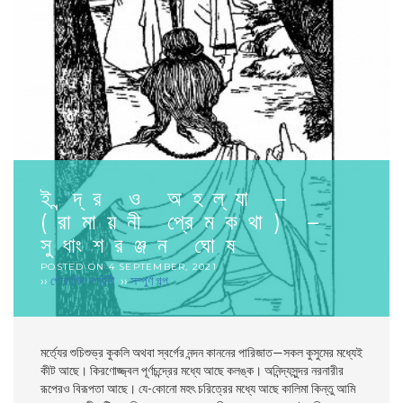
ইন্দ্র ও অহল্যা –
(রামায়নী প্রেমকথা) –
সুধাংশরঞ্জন ঘোষ
POSTED ON
4 SEPTEMBER, 2021
››
পৌরাণিক কাহিনী
››
সম্পুর্ণ গল্প
মর্ত্যের শুচিশুভ্র কুকলি অথবা স্বর্গের নন্দন কাননের পারিজাত—সকল কুসুমের মধ্যেই
কীট আছে। কিরণােজ্জ্বল পূর্ণচন্দ্রের মধ্যে আছে কলঙ্ক। অনিন্দ্যসুন্দর নরনারীর
রূপেরও বিরূপতা আছে। যে-কোনাে মহৎ চরিত্রের মধ্যে আছে কালিমা কিন্তু আমি