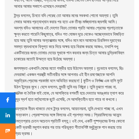
আবার আমার সকাশে এসেছেন দেবরাজ?
ইন্দ্র বললেন, চিনতে যদি পেরেছ তাে আমার মনের সবকথা শােনাে অহল্যা। তুমি
সেবার আমায় প্রত্যাখ্যান করার পর হতে এক তীব্র মর্মজ্বালায় জ্বলছি আমি।
অবশ্য যদিও আমাদের এই দেহগত বিরহ তােমার প্রতি আমার প্রেমের প্রগাঢ়তাকে
ক্ষুন্ন করতে পারেনি কিছুমাত্র, যদিও শত যােজন দূরে থেকেও অচ্ছেদ্যভাবে বিজড়িত
হয়ে আছ তুমি আমার অন্তরাত্মার সঙ্গে, যদিও মনে মনে আমাদের চিরমিলন দূরত্বের
সমস্ত ব্যবধানকে বিলুপ্ত করে দিয়ে অক্ষয়
হয়ে বিরাজ করছে আজও, তথাপি শুধু
একটিবারের জন্য তােমার দেহের সুধাকে পান করবার জন্য চিত্ত আমার চন্দ্রিকাবিহুল
চকোরের মতােই উম্মত্ত হয়ে উঠেছে অহল্যা।
জলসম্ভত একখানি মেঘের মতাে গম্ভীর হয়ে উঠলেন অহল্যা। বৃঢ়ভাবে বললেন, ছিঃ
দেবরাজ! একজন পরস্ত্রী সতীনারীর সঙ্গে আপনার এই হীন রমণেচ্ছাকে আপনি
অকৃত্রিম প্রেমের পরকাষ্ঠা বলে অভিহিত করছেন! | কুটিল ও নির্লজ্জ এক হাসি ফুটে
উঠল ইন্দ্রের মুখে। হেসে বললেন, সুন্দরী তুমি বড় নিষ্ঠুরা। তুমি বুঝতে পারছ না,
আত্মিক বা দৈহিক যাই হােক, যে আসক্তির বশবর্তী হয়ে দেবতার অহঙ্কার ত্যাগ করে
সুদূর স্বর্গ হতে মর্ত্যলােকে ছুটে এসেছি, সে আসক্তিহীন হতে পারে না কখনাে।
অহল্যাকে নীরব থাকতে দেখে ইন্দ্র বললেন, আয়তনয়না, তুমি দেখতে পাচ্ছ না, এখন
বসন্তকাল। প্রেমাস্পদের সঙ্গে মিলনের এই প্রশস্ত সময়। প্রিয়ামিলনের আনন্দে
উন্মত্তপ্রায় চেতন অচেতন প্রতিটি বস্তু। ওই দেখ, একটি পুষ্পদ্রমের উপর কোনাে
একটি ভ্রমরী মধুপান করার পর তার পরিভুক্ত পীতাবশিষ্ট মধুটুকুকে পান করছে তার
প্রিয় ভ্রমর।