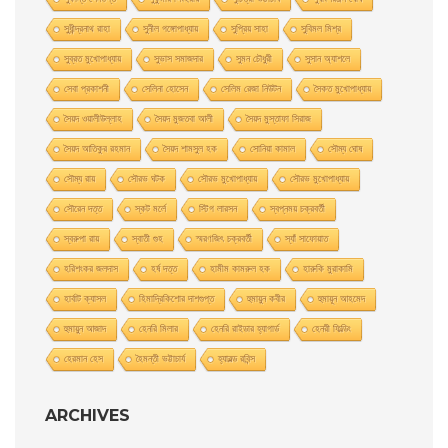
সুধীন্দ্রনাথ রাহা
সুনীল গঙ্গোপাধ্যায়
সুপ্রিয় সাহা
সুবিমল মিশ্র
সুব্রত মুখোপাধ্যায়
সুভাস সমাজদার
সুমন চৌধুরী
সুসান অ্যাশলে
সেবা প্রকাশনী
সেলিনা হােসেন
সেলিম রেজা নিউটন
সৈকত মুখোপাধ্যায়
সৈয়দ ওয়ালীউল্লাহ
সৈয়দ মুজতবা আলী
সৈয়দ মুস্তাফা সিরাজ
সৈয়দ আতিকুর রহমান
সৈয়দ শামসুল হক
সোনিয়া কামাল
সৌম্য ঘােষ
সৌম্য রায়
সৌরভ ঘটক
সৌরভ মুখােপাধ্যায়
সৌরভ মুখোপাধ্যায়
সৌরেন দত্ত
স্কট মর্লে
স্টিগ লারসন
স্বপ্নময় চক্রবর্তী
স্বরুপা রায়
স্বাতী গুহ
স্মরণজিৎ চক্রবর্তী
স্যাঁ সাফোয়াত
হরিশংকর জলদাস
হর্ষ দত্ত
হামীম কামরুল হক
হারুকি মুরাকামি
হার্বাট ক্যাসল
হিমাদ্রিকিশাের দাশগুপ্ত
হুমায়ুন কবীর
হুমায়ূন আহমেদ
হুমায়ুন আজাদ
হেনরি মিলার
হেনরি রাইডার হ্যাগার্ড
হেনরী ফিল্ডিং
হেরমান হেস
হৈমন্তী ভট্টাচার্য
হ্যারল্ড রবিন্স
ARCHIVES