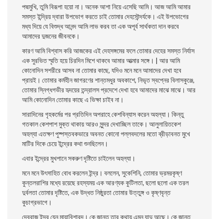
পদ্মমুখি, তুমি বিরূপা হয়াে না। অনেক আশা নিয়ে এসেছি আমি। আজ আমি আমার
সমস্ত ইন্দ্রিয় দ্বারা উপভােগ করতে চাই তােমার দেহসৌন্দর্যকে। এই উপভােগের
মধ্য দিয়ে যে বিশুদ্ধ আনন্দ আমি লাভ করব তা এক অপূর্ব সার্থকতা দান করবে
আমাদের দুজনের জীবনকে।
কারণ আমি বিশ্বাস করি আজকের এই দেহসঙ্গমের ফলে তােমার দেহের সমস্ত নির্যাস
এক সুরভিত স্মৃতি হয়ে চিরদিন মিশে থাকবে আমার আত্মার সঙ্গে। | আর আমি
কোনােদিন সশরীরে আসব না তােমার কাছে, যদিও মনে মনে আমাদের দেখা হবে
প্রায়ই। তােমার কর্মহীন জাগরণের শান্তমধুর অবকাশে, নিভৃত স্বপ্নের বিলাসকুঞ্জে,
তােমার স্নিগ্ধগভীর হৃদয়ের তন্দ্রালস প্রদেশে দেখা হবে আমাদের মাঝে মাঝে। আর
আমি কোনােদিন তােমার কাছে এ ভিক্ষা চাইব না।
সারাদিনের গৃহকর্মের পর প্রতিদিন অপরাহে কেশবিন্যাস করেন অহল্যা। কিন্তু
গতকাল কেশপাশ মুক্ত থাকায় আরও সুন্দর দেখাচ্ছিল তাকে। আলুলায়িতকেশ
অহল্যা এতক্ষণ পুষ্পস্তবকভারে অবনত কোনাে পল্লবদলের মতাে ব্রীড়াবনত মুখে
মাটির দিকে চেয়ে ইন্দ্রের কথা শুনছিলেন।
এবার ইন্দ্রের মুখপানে সকরুণ দৃষ্টিতে চাইলেন অহল্যা।
মনে মনে উৎসাহিত বােধ করলেন ইন্দ্র। বললেন, সুকেশিনি, তােমার ভ্রমরকৃষ্ণ
কুন্তলরাশির মধ্যে রয়েছে রহস্যময় এক আরণ্যক কুটিলতা, ছলাে ছলাে এক তরল
দুর্বলতা তােমার দৃষ্টিতে, এক উদ্ধত নিষ্ঠুরতা তােমার উত্তুঙ্গ ও কৃষ্ণবৃন্ত
কুচাগ্রভাগে।
দেবরাজ ইন্দ্র যেন মায়াবিশারদ। কে জানত তার কথায় এমন যাদু আছে। কে জানত