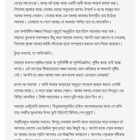
দেহের সঙ্গ চাওয়া। মনের ধর্ম হচ্ছে অন্য একটি দরদী মনের সাহচর্য কামনা করা।
পিতামহ ব্রহ্মার কাছে তােমার দেহের অফুরন্ত রুপের ঐশ্বর্য ও গুণের মহত্ত্ব শুনে
আমার সমগ্র দেহমন। তােমার জন্য এক অদম্য কামনায় উদগ্রীব হয়ে উঠেছে
অহল্যা। তােমাকে না পেলে আমার সে কামনার শাস্তি হবে না কোনােদিন।
এক অপরিসীম লজ্জার শিহরণে মুহূর্তে সঙ্কুচিত হয়ে উঠল অহল্যার সারা অঙ্গ।
নম্রনত মুখখানা যথাসম্ভব নীচু করে অহল্যা বললেন, আপনি হয়ত জানেন না দেবরাজ,
পিতামহ ব্রহ্মা আমায় মহর্ষি গৌতমের হাতে সম্প্রদান করবেন বলে স্থির করেছেন।
ইন্দ্র বললেন, তা আমি জানি।
অহল্যা বললেন স্রষ্টার দ্বারা যা পূর্বনির্দিষ্ট বা পূর্বপরিকল্পিত, সৃষ্টির কাছে তাই হচ্ছে
ভাগ্য। এই ভাগ্যের সীমারেখাকে লঙ্ঘন করবার কোন অধিকার বা ক্ষমতাই সৃষ্টির
নেই। আপনি তা জেনে আমার সঙ্গে কেন ছলনা করতে এসেছেন দেবরাজ?
ছলনা নয় অহল্যা । আমি আমার অন্তরের অনুভূত সত্যকে ব্যক্ত করতে এসেছি
তােমার
কাছে। এ সত্য হচ্ছে আমার প্রেম। আমার সমগ্র দেহমন হতে উদ্ভূত এক
নিবিড় আসক্তি। নির্মম অবহেলায় এ সত্য তুমি পায়ে ঠেলে দিও না।
অহল্যা একটুখানি হাসলেন। বিদ্যুদ্দামস্ফুরিত চকিত আলােকরেখার মতাে সে হাসি
তার গম্ভীর মুখখানার উপর ফুটে উঠতেই মিলিয়ে গেল মুহূর্তে।
গম্ভীরমুখে অহল্যা বললেন, কিন্তু দেবরাজ আপনি যাকে অন্তরের সত্য বলছেন তা
আপনার দেহগত এক জৈবিক ক্ষুধা ছাড়া আর কিছুই নয়। আপনি যাকে প্রেম বলছেন
তা আমার দেহের প্রতি আপনার এক উচ্ছসিত কামাবেগ। আপনার প্রেমকে স্বীকার