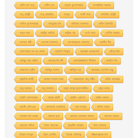
অনীশ দাস অপু
অনীশ দেব
অনুপম মুখোপাধ্যায়
অপরাজিতা সরকার
অপু চৌধুরী
অপু রােজারিও
অবধূত
অবনী সাহা
অভিজিৎ চৌধুরী
অভীক মুখোপাধ্যায়
অমরেন্দ্র দাস
অমিতাভ দাশগুপ্ত
অমীশ ত্রিপাঠি
অমৃত সাহা
অরবিন্দ আডিগা
অরিন্দম বসু
অর্ণব সাহা
অর্পিতা সরকার
অলোক বারী
অশােক দাশগুপ্ত
অশোককুমার সেনগুপ্ত
অ্যানীস নীন
অ্যাম্পায়ার অব দ্য মােঘল
অ্যালিস সিবােন্ড
অ্যালেক্স রাদারফোর্ড
আঁদ্রে জিদ
আইয়ুব আল আমিন
আখতার-উন-নবী
আখতারুজ্জামান ইলিয়াস
আনাইস নিন
আনাতােল ফ্রাঁস
আনিছুর রহমান
আনিসুল হক
আনোয়ার হোসেইন মঞ্জু
আন্দালিব রাশদী
আবদুল মান্নান সৈয়দ
আবদুল্লাহ আবু সায়ীদ
আবিদ আনোয়ার
আবু আযহার
আবু কায়সার
আবুল খায়ের মুসলেহউদ্দিন
আবুল বাশার
আরতি গঙ্গোপাধ্যায়
আরব্য রজনী
আরভিং ওয়ালেস
আরিফ নজরুল
আর্নেষ্ট হেমিংওয়ে
আলবার্তো মােরাভিয়া
আল মাহমুদ
আলিফ লায়লা
আশরাফ উল ময়েজ
আহমদ ছফা
আহমাদ মোস্তফা কামাল
আহমেদ ফারুক
আহমেদ শফিক
ইনাম আহম্মেদ
ইন্দ্রনীল সান্যাল
ইভন নাভারাে
ইমরান মাহমুদ
ইয়ান ফ্লেমিং
ইহারা সেইকাকু
উজ্জ্বলকুমার দাস