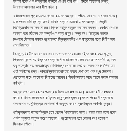
ঘটনার মধ্যে এক অদ্বিতীয় সত্যকে দেখাই তার ধর্ম। এদিকে অহল্যার কিন্তু
উল্লাস চঞ্চলতার আর সীমা রইল ।
যথাসময়ে এক পুত্রসন্তান প্রসব করলেন অহল্যা। গৌতম তার নাম রাখলেন শানন্দ।
এক বৎসর অতিক্রান্ত হতেই আবার সন্তান সম্ভবা হলেন অহল্যা। কিছুটা
বিরক্তিবােধ করলেন গৌতম। দ্বিগুণ আনন্দ অনুভব করলেন অহল্যা। দেখতে দেখতে
অহল্যা হয়ে উঠলেন যেন সম্পূর্ণ এক অন্য মানুষ। অন্য মন। চিত্তের সমস্ত
চঞ্চলতা যৌবনের সমস্ত প্রগলভতা স্নিগ্ধগম্ভীর এক মাতৃত্বের মধ্যে বিলীন হয়ে
গেল নিঃশেষে।
কিন্তু সূর্যের উত্তরায়ণ শুরু হবার সঙ্গে সঙ্গে মলয়বাতাস বইতে থাকে যখন মৃদুমন্দ,
প্রিয়সখা কন্দর্প সহ ঋতুরাজ বসন্ত এগিয়ে আসতে থাকেন যখন মদালস গতিতে, যেন
শুধু অহল্যার নয়, সংযতচিত্ত যােগনিমগ্ন গৌতমের মনটাও কেমন যেন বিচলিত হয়ে
ওঠে ক্ষণিকের জন্য। শান্তস্নিগ্ধ তপােবনের হৃদয়ে দেখা দেয় এক মধুর উন্মাদনা।
বৈরাগ্যের মাঝে আসে ক্ষণবিলাসের আবেগ। বিবর্ণ রুক্ষতার মাঝে আসে সকাম বাসনার
বর্ণচ্ছটা।
অহল্যা তখন নানারকমের গন্ধদ্রব্য দিয়ে অঙ্গরাগ করেন। অবতংসরূপী নবপল্লব
দ্বারা শোভিত করেন তার কর্ণযুগলকে; চন্দ্রহারতুল্য বকুলমালা পরেন পীনস্তনােত
গলদেশে এবং সুবিন্যস্ত কেশকলাপে সংযুক্ত করেন স্বর্ণোজ্জ্বল কর্ণিকার কুসুম।
ঋষিকুমারদ্বয় ব্রহ্মচর্যাশ্রমে চলে গেলেন শিক্ষালাভের জন্য। মাঝে মাঝে মনের মধ্যে
একটা শূন্যতা অনুভব করেন অহল্যা। প্রয়ােজন না হলে কোনাে কথা বলেন না।
মিতবাক গৌতম।