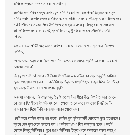
অবিচল প্রেমের দেবেন না কোনাে মর্যাদা।
কতদিন কত মদির বসন্ত অপরাহ্তোর তিমিরকল্প কেশকলাপকে বিন্যস্ত করে মৃগ
নাভির দ্বারা কপােলফলককে রঞ্জিত করে ও কাঞ্চীদাম দ্বারা পীনস্তনকে শােভিত করে
মহর্ষি গৌতমের সামনে গিয়ে উপস্থিত হয়েছেন অহল্যা। কিন্তু কোনাে মদচঞ্চল
কটাক্ষবিক্ষেপ দ্বারা তার সেই প্রসাধিত দেহসৌন্দর্যকে কোনাে স্বীকৃতি দেননি
গৌতম।
আসলে সকল ঋষিই অত্যন্ত স্বার্থপর। ব্রহ্মের ধ্যানে যাদের প্রাণমন নিঃশেষে
সমর্পিত,
মােক্ষলাভের জন্য যারা নিয়ত যােগনিত, অপরের দেহমনের প্রতি তাকাবার অবকাশ
কোথায় তাদের?
কিন্তু আশ্চর্য! গৌতমের এই নীরস ঔদাসীন্য রুক্ষ কঠিন এক প্রেমানুভূতি জাগিয়ে
তুলল অহল্যার অন্তরে। এক নির্মম প্রতিকূলতায় প্রতিহত না হয়ে দিনে দিনে তীব্র
হয়ে বেড়ে উঠতে লাগল সে প্রেমানুভূতি।
অহল্যা ভাবলেন, এই প্রেমানুভূতির উত্তাপ দিয়ে ধীরে ধীরে বিগলিত করে তুলবেন
গৌতমের হিমশীতল ঔদাসীন্যটাকে। গৌতম তাকে ভালােবাসলেও বিপরীতরতি
সাধনার মধ্য দিয়ে তিনি ভালবেসে যাবেন গৌতমকে।
এমনি করে বহুদিন যাবার পর সহসা একদিন ফুল ফুটল মহর্ষি গৌতমের বুদ্র তপােবনে।
ক্রমে সেই ফুল থেকে ফললাে ফল। গর্ভলক্ষণ দেখা দিল অহল্যার মধ্যে। মহর্ষি
গৌতম কিন্তু নির্বিকার। সুখে দুঃখে নির্বিকার চিত্ত থেকে সংসারের সকল বস্তু ও