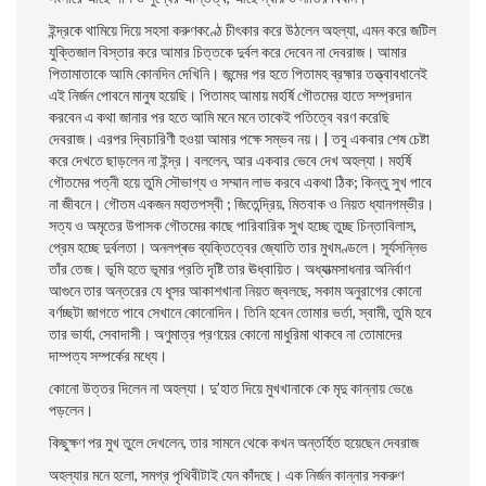
ইন্দ্রকে থামিয়ে দিয়ে সহসা করুণকণ্ঠে চীৎকার করে উঠলেন অহল্যা, এমন করে জটিল
যুক্তিজাল বিস্তার করে আমার চিত্তকে দুর্বল করে দেবেন না দেবরাজ। আমার
পিতামাতাকে আমি কোনদিন দেখিনি। জন্মের পর হতে পিতামহ ব্রহ্মার তত্ত্বাবধানেই
এই নির্জন পােবনে মানুষ হয়েছি। পিতামহ আমায় মহর্ষি গৌতমের হাতে সম্প্রদান
করবেন এ কথা জানার পর হতে আমি মনে মনে তাকেই পতিত্বে বরণ করেছি
দেবরাজ। এরপর দ্বিচারিণী হওয়া আমার পক্ষে সম্ভব নয়। | তবু একবার শেষ চেষ্টা
করে দেখতে ছাড়লেন না ইন্দ্র। বললেন, আর একবার ভেবে দেখ অহল্যা। মহর্ষি
গৌতমের পত্নী হয়ে তুমি সৌভাগ্য ও সম্মান লাভ করবে একথা ঠিক; কিন্তু সুখ পাবে
না জীবনে। গৌতম একজন মহাতপস্বী ; জিতেন্দ্রিয়, মিতবাক ও নিয়ত ধ্যানগম্ভীর।
সত্য ও অমৃতের উপাসক গৌতমের কাছে পারিবারিক সুখ হচ্ছে তুচ্ছ
চিন্তাবিলাস,
প্রেম হচ্ছে দুর্বলতা। অনলপ্ৰভ ব্যক্তিত্বের জ্যোতি তার মুখমণ্ডলে। সূর্যসন্নিভ
তাঁর তেজ। ভূমি হতে ভূমার প্রতি দৃষ্টি তার ঊধ্বায়িত। অধ্যাত্মসাধনার অনির্বাণ
আগুনে তার অন্তরের যে ধূসর আকাশখানা নিয়ত জ্বলছে, সকাম অনুরাগের কোনাে
বর্ণচ্ছটা জাগতে পাবে
সেখানে কোনােদিন। তিনি হবেন তােমার ভর্তা, স্বামী, তুমি হবে
তার ভার্যা, সেবাদাসী। অণুমাত্র প্রণয়ের কোনাে মাধুরিমা থাকবে না তােমাদের
দাম্পত্য সম্পর্কের মধ্যে।
কোনাে উত্তর দিলেন না অহল্যা। দু’হাত দিয়ে মুখখানাকে কে মৃদু কান্নায় ভেঙে
পড়লেন।
কিছুক্ষণ পর মুখ তুলে দেখলেন, তার সামনে থেকে কখন অন্তর্হিত হয়েছেন দেবরাজ
অহল্যার মনে হলাে, সমগ্র পৃথিবীটাই যেন কাঁদছে। এক নির্জন কান্নার সকরুণ