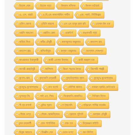
উত্তম ঘােষ
উত্তম দত্ত
উল্লাস মল্লিক
উৎপল ভট্টাচার্য
এ. এস. বায়াট
এ.বি.এম কামালউদ্দিন শামীম
এফ. স্কট. ফিটজিরাল্ড
এমিল জোলা
এমিলি বারলো
এস এম মাসুদ রানা রবি
এহসান উল হক
ওয়াসি আহমেদ
ওয়াহিদ রেজা
ওয়েস্টার্ন
কঙ্কাবতী দত্ত
কবিতা সিংহ
কবীর চৌধুরী
কমলকুমার মজুমদার
কমলেশ রায়
কমলেশ রায়
কলিকৌতুক
কল্যাণ মজুমদার
কল্লোল সেনগুপ্ত
কাওয়াবাতা ইয়াসুমারী
কাজী এহসান উল্লাহ
কাজী জহুরুল হক
কাবেরী রায়চৌধুরী
কালিদাস
কিরণ শঙ্কর মৈত্র
কিশোরী শাস্ত্রী
কুণাল ঘোষ
কৃষ্ণকলি চক্রবর্তী
কৃষ্ণদ্বৈপায়ন ব্যাস
কৃষ্ণেন্দু মুখােপাধ্যায়
কৃষ্ণেন্দু মুখোপাধ্যায়
কেন ফলেট
কৌশিক জামান
ক্যারল ব্রাউন জেইনওয়ে
খুশবন্ত সিং
গাই এন. স্মিথ
গিয়ােভানি বােকাসিও
গিলিয়ান ফ্লিন
গী দ্য মপাসাঁ
গুন্টার গ্রাস
গে ট্যালেসি
গেব্রিয়েল গার্সিয়া মার্কেজ
গৌতম গুপ্ত
গৌতম ঘোষদস্তিদার
গ্রাহাম সুইফট
ঘনশ্যাম চৌধুরী
চন্দন চক্রবর্তী
চাক পালানিউক
চারু হক
চিত্ররঞ্জন মাইতি
চিনুয়া আচেবে
চিরঞ্জীব সেন
চেতন ভগত
জন ফিলিপ