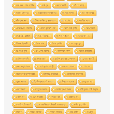
জর্জ আর. আর. মার্টিন
জর্জ মুর
জর্জ হারবাট
জাঁ পল সার্ত্র
জাকির তালুকদার
জিয়াকোমাে ক্যাসানােভা
জিয়া হাশান
জীন পি স্যাসন
জীবনানন্দ দাশ
জীমত কান্তি বন্দ্যোপাধ্যায়
জে. উড
জেওফ্রি চসার
জেফরি কে. গার্ডনার
জেমস হ্যাডলী চেজ
জেসি মেরী কুইয়া
জো নেসবো
জোসেফিন বেকার
জ্যাকলিন সুসান
জ্যাকি কলিন্স
জ্যোতিলাল দাস
ঝিলম ত্রিবেদী
টমাস মান
টমাস হ্যারিস
ডঃ অতুল সুর
ডঃ দীপক চন্দ্র
ডি. এইচ. লরেন্স
ডেকামেরন টেলস
ডেভিড বালড্যাচি
ডেভিড বালদাশি
ড্যান ব্রাউন
তছলিম হোসেন হাওলাদার
তন্ময় চক্রবর্তী
তন্ময় বন্দ্যোপাধ্যায়
তরুণ কুমার ভাদুড়ী
তসলিমা নাসরিন
তাপস রায়
তারাশঙ্কর বন্দ্যোপাধ্যায়
তিমিরেন্দু রায়চৌধুরী
তিলোত্তমা মজুমদার
তুষার সরদার
ত্রিদিবকুমার চট্টোপাধ্যায়
দিলওয়ার হাসান
দেবকুমার বসু
দেবতোষ দাশ
দেবব্রত সরকার
দেবারতি মুখােপাধ্যায়
দেবীপ্রসাদ চট্টোপাধ্যায়
দেবেশ রায়
দেশ পত্রিকা
দ্যনি দিদরো
নবকুমার বসু
নাতালিয়া গিনসবার্গ
না প্রেমিক না বিপ্লবী কাব্যগ্রন্থ
নাবিল মুহতাসিম
নারায়ণ
নারায়ণ চট্টরাজ
নারায়ণ সান্যাল
নিক কার্টার
নিগুরানন্দ