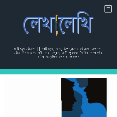
Skip
to
content
সাহিত্যে যৌনতা || সাহিত্যে, গল্প, উপন্যাসের যৌনতা, নগ্নতা,
যৌন মিলন এবং নারী দেহ, প্রেম, নারী পুরুষের দৈহিক সম্পার্কের
বর্ণনা সম্বলিত লেখার সংকলন