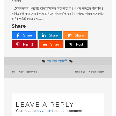
পৃ-১৮৮ঃ
…..
‘বাজে বকছি! খবরদার তুমি আদিত্যর কাছে যাবে না। ও এক নম্বরের মাগিবাজ।
লাগিয়ে পেট করে দেবে। আর তুমি তাে মাল ঢলানি আছই। শােনাে, আমার সঙ্গে শােবে
তুমি। আমিই তােমায় লা……
Share
Share
Share
Share
Pin
1
Share
Post
স্মরণজিৎ চক্রবর্তী
Post
গুহা – সঞ্জীব চট্টোপাধ্যায়
গহিন হৃদয় – সুচিত্রা ভট্টাচার্য
navigation
LEAVE A REPLY
You must be
logged in
to post a comment.