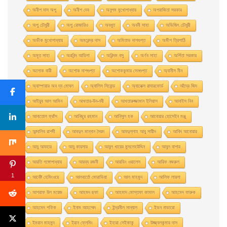
অনীশ দাস অপু
অনীশ দেব
অনুপম মুখোপাধ্যায়
অপরাজিতা সরকার
অপু চৌধুরী
অপু রােজারিও
অবধূত
অবনী সাহা
অভিজিৎ চৌধুরী
অভীক মুখোপাধ্যায়
অমরেন্দ্র দাস
অমিতাভ দাশগুপ্ত
অমীশ ত্রিপাঠি
অমৃত সাহা
অরবিন্দ আডিগা
অরিন্দম বসু
অর্ণব সাহা
অর্পিতা সরকার
অলোক বারী
অশােক দাশগুপ্ত
অশোককুমার সেনগুপ্ত
অ্যানীস নীন
অ্যাম্পায়ার অব দ্য মােঘল
অ্যালিস সিবােন্ড
অ্যালেক্স রাদারফোর্ড
আঁদ্রে জিদ
আইয়ুব আল আমিন
আখতার-উন-নবী
আখতারুজ্জামান ইলিয়াস
আনাইস নিন
আনাতােল ফ্রাঁস
আনিছুর রহমান
আনিসুল হক
আনোয়ার হোসেইন মঞ্জু
আন্দালিব রাশদী
আবদুল মান্নান সৈয়দ
আবদুল্লাহ আবু সায়ীদ
আবিদ আনোয়ার
আবু আযহার
আবু কায়সার
আবুল খায়ের মুসলেহউদ্দিন
আবুল বাশার
আরতি গঙ্গোপাধ্যায়
আরব্য রজনী
আরভিং ওয়ালেস
আরিফ নজরুল
1
আর্নেষ্ট হেমিংওয়ে
আলবার্তো মােরাভিয়া
আল মাহমুদ
আলিফ লায়লা
আশরাফ উল ময়েজ
আহমদ ছফা
আহমাদ মোস্তফা কামাল
আহমেদ ফারুক
আহমেদ শফিক
ইনাম আহম্মেদ
ইন্দ্রনীল সান্যাল
ইভন নাভারাে
ইমরান মাহমুদ
ইয়ান ফ্লেমিং
ইহারা সেইকাকু
উজ্জ্বলকুমার দাস