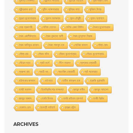
সুকান্ত সেনগুপ্ত
সুকুমার সিংহরায়
সুচিত্রা ভট্টাচার্য
সুধাংশরঞ্জন ঘোষ
সুধীন্দ্রনাথ রাহা
সুনীল গঙ্গোপাধ্যায়
সুপ্রিয় সাহা
সুবিমল মিশ্র
সুব্রত মুখোপাধ্যায়
সুভাস সমাজদার
সুমন চৌধুরী
সুসান অ্যাশলে
সেবা প্রকাশনী
সেলিনা হােসেন
সেলিম রেজা নিউটন
সৈকত মুখোপাধ্যায়
সৈয়দ ওয়ালীউল্লাহ
সৈয়দ মুজতবা আলী
সৈয়দ মুস্তাফা সিরাজ
সৈয়দ আতিকুর রহমান
সৈয়দ শামসুল হক
সোনিয়া কামাল
সৌম্য ঘােষ
সৌম্য রায়
সৌরভ ঘটক
সৌরভ মুখােপাধ্যায়
সৌরভ মুখোপাধ্যায়
সৌরেন দত্ত
স্কট মর্লে
স্টিগ লারসন
স্বপ্নময় চক্রবর্তী
স্বরুপা রায়
স্বাতী গুহ
স্মরণজিৎ চক্রবর্তী
স্যাঁ সাফোয়াত
হরিশংকর জলদাস
হর্ষ দত্ত
হামীম কামরুল হক
হারুকি মুরাকামি
হার্বাট ক্যাসল
হিমাদ্রিকিশাের দাশগুপ্ত
হুমায়ুন কবীর
হুমায়ূন আহমেদ
হুমায়ুন আজাদ
হেনরি মিলার
হেনরি রাইডার হ্যাগার্ড
হেনরী ফিল্ডিং
হেরমান হেস
হৈমন্তী ভট্টাচার্য
হ্যারল্ড রবিন্স
ARCHIVES