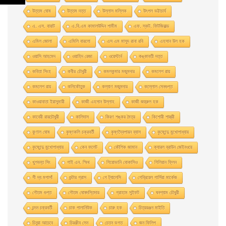
উত্তম ঘােষ
উত্তম দত্ত
উল্লাস মল্লিক
উৎপল ভট্টাচার্য
এ. এস. বায়াট
এ.বি.এম কামালউদ্দিন শামীম
এফ. স্কট. ফিটজিরাল্ড
এমিল জোলা
এমিলি বারলো
এস এম মাসুদ রানা রবি
এহসান উল হক
ওয়াসি আহমেদ
ওয়াহিদ রেজা
ওয়েস্টার্ন
কঙ্কাবতী দত্ত
কবিতা সিংহ
কবীর চৌধুরী
কমলকুমার মজুমদার
কমলেশ রায়
কমলেশ রায়
কলিকৌতুক
কল্যাণ মজুমদার
কল্লোল সেনগুপ্ত
কাওয়াবাতা ইয়াসুমারী
কাজী এহসান উল্লাহ
কাজী জহুরুল হক
কাবেরী রায়চৌধুরী
কালিদাস
কিরণ শঙ্কর মৈত্র
কিশোরী শাস্ত্রী
কুণাল ঘোষ
কৃষ্ণকলি চক্রবর্তী
কৃষ্ণদ্বৈপায়ন ব্যাস
কৃষ্ণেন্দু মুখােপাধ্যায়
কৃষ্ণেন্দু মুখোপাধ্যায়
কেন ফলেট
কৌশিক জামান
ক্যারল ব্রাউন জেইনওয়ে
খুশবন্ত সিং
গাই এন. স্মিথ
গিয়ােভানি বােকাসিও
গিলিয়ান ফ্লিন
গী দ্য মপাসাঁ
গুন্টার গ্রাস
গে ট্যালেসি
গেব্রিয়েল গার্সিয়া মার্কেজ
গৌতম গুপ্ত
গৌতম ঘোষদস্তিদার
গ্রাহাম সুইফট
ঘনশ্যাম চৌধুরী
চন্দন চক্রবর্তী
চাক পালানিউক
চারু হক
চিত্ররঞ্জন মাইতি
চিনুয়া আচেবে
চিরঞ্জীব সেন
চেতন ভগত
জন ফিলিপ