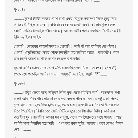
পৃ-১০৪ঃ
……….
সুমেধা টাইটা দরজার পাশে রাখা একটা স্ট্যান্ড ল্যাম্পের দিকে ছুড়ে দিয়ে
দাঁড়িয়ে উঠেছিল আচমকা। বাথরােবের কোমরবন্ধটা একটা ঝটকায় খুলে ফেলে
রােবটা নামিয়ে দিয়েছিল শরীর থেকে। তারপর গভীর গলায় বলেছিল, “লেট মেক ইট
ইজি ফর ইওর আইজ।
গােলাপি! ভেতরের অন্তর্বাসদ্বয়ও গােলাপি ! আদি হাঁ করে তাকিয়ে দেখেছিল।
গােলাপি ব্রেসিয়ারের ভেতর থেকে উদগ্রীব হয়ে তাকিয়ে আছে। বান রুটি। পারদ
তার নির্দিষ্ট জায়গায় পৌছে জানান দিচ্ছিল উপস্থিতি।
সুমেধা আদির চোখে চোখ রেখে এগিয়ে এসেছিল ওর দিকে। তারপর। হঠাৎ হাঁটু
গেড়ে বসে পড়েছিল আদির সামনে। অস্ফুটে বলেছিল, ‘ওয়ান্ট
মি?”…….
পৃ-১৬৯ঃ
………
গাড়ির ভেতর বসে, সত্যিই দিঘির বুক ধরতে চাইছিল আর্য। আজকাল দেখা
হলেই আর্য দিঘির গায়ে হাত না দিয়ে কথা বলতে পারে না যেন। একটু একা পেলেই
বুকে হাত দেয়। মুখে জিভ ঢুকিয়ে চুমু খেতে চায়। এমনকী একদিন তাে নীচেও হাত
দিতে গিয়েছিল। বিরক্তিতে সেদিন ছিটকে দূরে চলে গিয়েছিল দিঘি। আর্য রাগ
করেছিল খুব। বলেছিল, আমার সব বন্ধুরা, ওদের গার্লফ্রেন্ডদের সঙ্গে শুয়েছে। আর
আমিই শালা নিরামিষ হয়ে আছি। এখন কত রকম সুবিধে হয়েছে। শুলে কোনও রিস্ক
নেই। ……..