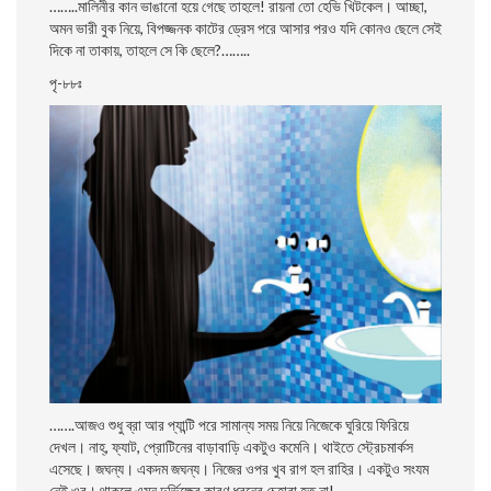
……..
মালিনীর কান ভাঙানাে হয়ে গেছে তাহলে! রায়না তাে হেভি খিটকেল। আচ্ছা,
অমন ভারী বুক নিয়ে, বিপজ্জনক কাটের ড্রেস পরে আসার পরও যদি কোনও ছেলে সেই
দিকে না তাকায়, তাহলে সে কি ছেলে?……..
পৃ-৮৮ঃ
…….
আজও শুধু ব্রা আর প্যান্টি পরে সামান্য সময় নিয়ে নিজেকে ঘুরিয়ে ফিরিয়ে
দেখল। নাহ্, ফ্যাট, প্রােটিনের বাড়াবাড়ি একটুও কমেনি। থাইতে স্ট্রেচমার্কস
এসেছে। জঘন্য। একদম জঘন্য। নিজের ওপর খুব রাগ হল রাহির। একটুও সংযম
নেই ওর। থাকলে এমন দুর্ভিক্ষের কারণ ধরনের চেহারা হত না!……