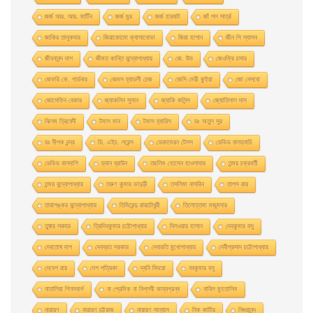
জর্জ আর. আর. মার্টিন
জর্জ মুর
জর্জ হারবাট
জাঁ পল সার্ত্র
জাকির তালুকদার
জিয়াকোমাে ক্যাসানােভা
জিয়া হাশান
জীন পি স্যাসন
জীবনানন্দ দাশ
জীমত কান্তি বন্দ্যোপাধ্যায়
জে. উড
জেওফ্রি চসার
জেফরি কে. গার্ডনার
জেমস হ্যাডলী চেজ
জেসি মেরী কুইয়া
জো নেসবো
জোসেফিন বেকার
জ্যাকলিন সুসান
জ্যাকি কলিন্স
জ্যোতিলাল দাস
ঝিলম ত্রিবেদী
টমাস মান
টমাস হ্যারিস
ডঃ অতুল সুর
ডঃ দীপক চন্দ্র
ডি. এইচ. লরেন্স
ডেকামেরন টেলস
ডেভিড বালড্যাচি
ডেভিড বালদাশি
ড্যান ব্রাউন
তছলিম হোসেন হাওলাদার
তন্ময় চক্রবর্তী
তন্ময় বন্দ্যোপাধ্যায়
তরুণ কুমার ভাদুড়ী
তসলিমা নাসরিন
তাপস রায়
তারাশঙ্কর বন্দ্যোপাধ্যায়
তিমিরেন্দু রায়চৌধুরী
তিলোত্তমা মজুমদার
তুষার সরদার
ত্রিদিবকুমার চট্টোপাধ্যায়
দিলওয়ার হাসান
দেবকুমার বসু
দেবতোষ দাশ
দেবব্রত সরকার
দেবারতি মুখােপাধ্যায়
দেবীপ্রসাদ চট্টোপাধ্যায়
দেবেশ রায়
দেশ পত্রিকা
দ্যনি দিদরো
নবকুমার বসু
নাতালিয়া গিনসবার্গ
না প্রেমিক না বিপ্লবী কাব্যগ্রন্থ
নাবিল মুহতাসিম
নারায়ণ
নারায়ণ চট্টরাজ
নারায়ণ সান্যাল
নিক কার্টার
নিগুরানন্দ