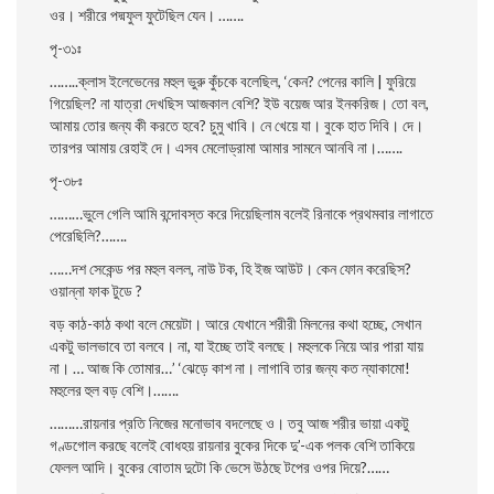
ওর। শরীরে পদ্মফুল ফুটেছিল যেন। …….
পৃ-৩১ঃ
……..
ক্লাস ইলেভেনের মহুল ভুরু কুঁচকে বলেছিল, ‘কেন? পেনের কালি | ফুরিয়ে
গিয়েছিল? না যাত্রা দেখছিস আজকাল বেশি? ইউ বয়েজ আর ইনকরিজ। তাে বল,
আমায় তাের জন্য কী করতে হবে? চুমু খাবি। নে খেয়ে যা। বুকে হাত দিবি। দে।
তারপর আমায় রেহাই দে। এসব মেলােড্রামা আমার সামনে আনবি না।…….
পৃ-৩৮ঃ
………
ভুলে গেলি আমি বন্দোবস্ত করে দিয়েছিলাম বলেই রিনাকে প্রথমবার লাগাতে
পেরেছিলি?…….
……
দশ সেকেন্ড পর মহুল বলল, নাউ টক, হি ইজ আউট। কেন ফোন করেছিস?
ওয়ান্না ফাক টুডে ?
বড় কাঠ-কাঠ কথা বলে মেয়েটা। আরে যেখানে শরীরী মিলনের কথা হচ্ছে, সেখান
একটু ভালভাবে তা বলবে। না, যা ইচ্ছে তাই বলছে। মহুলকে নিয়ে আর পারা যায়
না। … আজ কি তােমার…’
‘ঝেড়ে কাশ না। লাগাবি তার জন্য কত ন্যাকামাে!
মহুলের হুল বড় বেশি।…….
………
রায়নার প্রতি নিজের মনােভাব বদলেছে ও। তবু আজ শরীর ভায়া একটু
গণ্ডগােল করছে বলেই বােধহয় রায়নার বুকের দিকে দু’-এক পলক বেশি তাকিয়ে
ফেলল আদি। বুকের বােতাম দুটো কি ভেসে উঠছে টপের ওপর দিয়ে?……