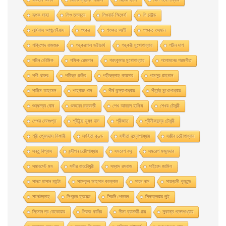
রূপক সাহা
লিও তলস্তয়
লিওনার্ড স্মিথের্স
লি চাইল্ড
লুসিয়াস আপুলেইয়াস
শংকর
শওকত আলী
শওকত ওসমান
শক্তিপদ রাজগুরু
শঙ্করলাল ভট্টাচার্য
শঙ্করী মুখােপাধ্যায়
শচীন দাশ
শচীন ভৌমিক
শফিক রেহমান
শরৎকুমার মুখোপাধ্যায়
শলোমনের পরমগীত
শশী থারুর
শহীদুল জহির
শহীদুল্লাহ কায়সার
শামসুর রাহমান
শামিম আহমেদ
শাহবাজ খান
শীর্ষ বন্দ্যোপাধ্যায়
শীর্ষেন্দু মুখোপাধ্যায়
শুদ্ধসত্ব ঘোষ
শুভদেব চক্রবর্তী
শেখ আবদুল হাকিম
শেখর চৌধুরী
শেখর সেনগুপ্ত
শ্রীইন্দু ভূষণ দাস
শ্রীজাত
শ্রীনীরদচন্দ্র চৌধুরী
শ্রী প্রেমদাস ভিখারী
সংহিতা কুণ্ড
সঙ্গীতা বন্দ্যোপাধ্যায়
সঞ্জীব চট্টোপাধ্যায়
সন্তু বিশ্বাস
সন্দীপন চট্টোপাধ্যায়
সমরেশ বসু
সমরেশ মজুমদার
সমারসেট মম
সমীর রায়চৌধুরী
সম্বাদ রসরাজ
সাইয়েদ জামিল
সাদত হাসান মান্টো
সাদেকুল আহসান কল্লোল
সায়ন দাস
সায়ন্তনী পূততুন্ড
সা’দউল্লাহ
সিগমন্ড ফ্রয়েড
সিডনি শেলডন
সিনক্লেয়ার লুই
সিমোন দ্য বোভোয়ার
সিরাজ কাদির
সীমা ব্যানার্জী-রায়
সুকান্ত গঙ্গোপাধ্যায়