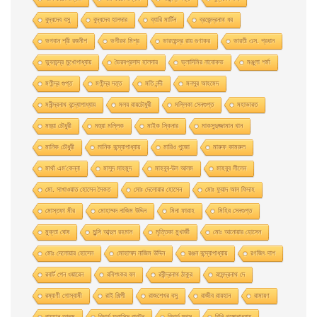
বুদ্ধদেব বসু
বুদ্ধদেব হালদার
ব্যারি মার্টিন
ব্রজেন্দ্রনাথ ধর
ভগবান শ্রী রজনীশ
ভগীরথ মিশ্র
ভারতচন্দ্র রায় গুণাকর
ভারতী এস. প্রধান
ভুবনচন্দ্র মুখোপাধ্যায়
ভৈরবপ্রসাদ হালদার
ভ্লাদিমির নাবোকভ
মঞ্জুলা শর্মা
মণীন্দ্র গুপ্ত
মণীন্দ্র দত্ত
মতি নন্দী
মনসুর আহমেদ
মনীন্দ্রনাথ বন্দ্যোপাধ্যায়
মলয় রায়চৌধুরী
মল্লিকা সেনগুপ্ত
মহাভারত
মহুয়া চৌধুরী
মহুয়া মল্লিক
মাইক স্কিনার
মাকসুদুজ্জামান খান
মানিক চৌধুরী
মানিক বন্দ্যোপাধ্যায়
মারিও পুজো
মারুফ কামরুল
মার্থা এম'কেন্না
মাসুদ মাহমুদ
মাহবুব-উল আলম
মাহবুব লীলেন
মাে. সাখাওয়াত হােসেন সৈকত
মােঃ দেলােয়ার হােসেন
মােঃ ফুয়াদ আল ফিদাহ
মােস্তফা মীর
মােহাম্মদ নাজিম উদ্দিন
মিনা ফারাহ
মিহির সেনগুপ্ত
মুক্তা ঘোষ
মুন্সি আব্দুল রহমান
মৃত্তিকা মুখার্জী
মোঃ আনোয়ার হোসেন
মোঃ দেলোয়ার হােসেন
মোহাম্মদ নাজিম উদ্দিন
রঞ্জন বন্দ্যোপাধ্যায়
রণজিৎ দাশ
রবার্ট পেন ওয়ারেন
রবিশংকর বল
রবীন্দ্রনাথ ঠাকুর
রমেন্দ্রনাথ দে
রম্যাণী গোস্বামী
রাই শিল্পী
রাজশেখর বসু
রাজীব রায়হান
রামায়ণ
রায়হান আলম
রিচার্ড ফ্রান্সিস বারটন
রিচার্ড হুগস
রিনি গঙ্গোপাধ্যায়