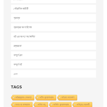
পৌরাণিক কাহিনী
প্রবন্ধ
প্রবন্ধর অংশ বিশেষ
বই এর অংশ / সংক্ষেপিত
রম্যরচনা
সম্পুর্ণ গল্প
সম্পুর্ণ বই
১৮+
TAGS
অচিন্ত্যকুমার সেনগুপ্ত
অতীন বন্দ্যোপাধ্যায়
অদ্বৈত মল্লবর্মণ
অনরে দ্য বালজ্যাক
অনিতা বসু
অনির্বাণ বন্দ্যোপাধ্যায়
অনিলেন্দু চক্রবর্তী