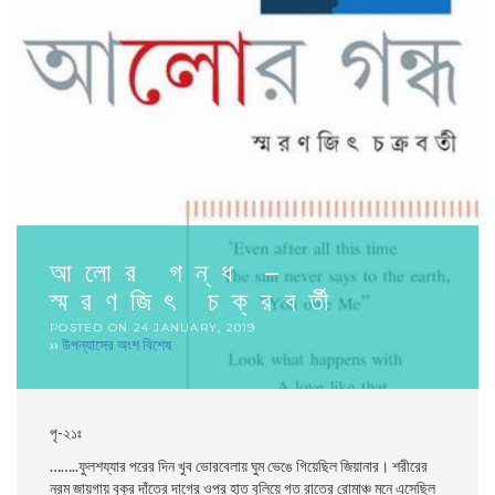
আলাের গন্ধ –
স্মরণজিৎ চক্রবর্তী
POSTED ON
24 JANUARY, 2019
››
উপন্যাসের অংশ বিশেষ
পৃ-২১ঃ
……..
ফুলশয্যার পরের দিন খুব ভােরবেলায় ঘুম ভেঙে গিয়েছিল জিয়ানার। শরীরের
নরম জায়গায় বুকুর দাঁতের দাগের ওপর হাত বুলিয়ে গত রাতের রােমাঞ্চ মনে এসেছিল