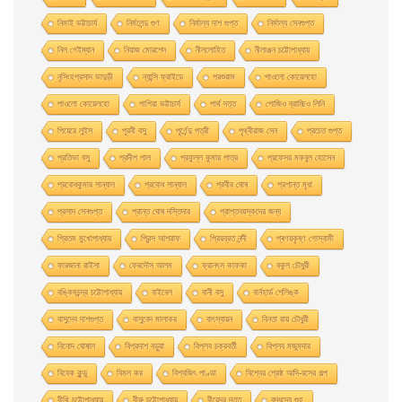
নিমাই ভট্টাচার্য
নির্মলেন্দু গুণ
নির্মাল্য দাশ গুপ্ত
নির্মাল্য সেনগুপ্ত
নিল গেইম্যান
নিয়াজ মোরশেদ
নীললােহিত
নীলাঞ্জন চট্টোপাধ্যায়
নৃসিংহপ্রসাদ ভাদুড়ী
ন্যান্সি ফ্রাইডে
পরশুরাম
পাওলাে কোয়েলহাে
পাওলাে কোয়েলহো
পাপিয়া ভট্টাচার্য
পার্থ দত্ত
পােজিও ব্রাচ্চিও লিনি
পিয়েরে লুইস
পূরবী বসু
পূর্ণেন্দু পত্রী
পৃথ্বীরাজ সেন
প্রচেত গুপ্ত
প্রতিভা বসু
প্রদীপ পাল
প্রফুল্ল কুমার পাত্র
প্রফেসর মকবুল হােসেন
প্রবােধকুমার সান্যাল
প্রবােধ সান্যাল
প্রবীর ঘােষ
প্রশান্ত মৃধা
প্রসাদ সেনগুপ্ত
প্রান্ত ঘোষ দস্তিদার
প্রাপ্তবয়স্কদের জন্য
প্রিতম মুখোপাধ্যায়
প্রিন্স আশরাফ
প্রিয়ব্রত নন্দী
প্ৰণয়কৃষ্ণ গোস্বামী
ফারজানা রাইসা
ফেরদৌস আলম
ফ্রানৎস কাফকা
বকুল চৌধুরী
বঙ্কিমচন্দ্র চট্টোপাধ্যায়
বাইবেল
বানী বসু
বার্নহার্ড শেলিঙ্ক
বাসুদেব দাশগুপ্ত
বাসুবেদ মালাকর
বাৎস্যায়ন
বিনতা রায় চৌধুরী
বিনোদ ঘোষাল
বিপ্রদাশ বড়ুয়া
বিপ্লব চক্রবর্তী
বিপ্লব মজুমদার
বিবেক কুন্ডু
বিমল কর
বিশ্বজিৎ পাণ্ডা
বিশ্বের শ্রেষ্ঠ আদি-রসের গল্প
বীথি চট্টোপাধ্যায়
বীরু চট্টোপাধ্যায়
বীরেন্দ্র দত্ত
বুদ্ধদেব গুহ