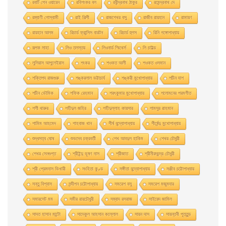
রবার্ট পেন ওয়ারেন
রবিশংকর বল
রবীন্দ্রনাথ ঠাকুর
রমেন্দ্রনাথ দে
রম্যাণী গোস্বামী
রাই শিল্পী
রাজশেখর বসু
রাজীব রায়হান
রামায়ণ
রায়হান আলম
রিচার্ড ফ্রান্সিস বারটন
রিচার্ড হুগস
রিনি গঙ্গোপাধ্যায়
রূপক সাহা
লিও তলস্তয়
লিওনার্ড স্মিথের্স
লি চাইল্ড
লুসিয়াস আপুলেইয়াস
শংকর
শওকত আলী
শওকত ওসমান
শক্তিপদ রাজগুরু
শঙ্করলাল ভট্টাচার্য
শঙ্করী মুখােপাধ্যায়
শচীন দাশ
শচীন ভৌমিক
শফিক রেহমান
শরৎকুমার মুখোপাধ্যায়
শলোমনের পরমগীত
শশী থারুর
শহীদুল জহির
শহীদুল্লাহ কায়সার
শামসুর রাহমান
শামিম আহমেদ
শাহবাজ খান
শীর্ষ বন্দ্যোপাধ্যায়
শীর্ষেন্দু মুখোপাধ্যায়
শুদ্ধসত্ব ঘোষ
শুভদেব চক্রবর্তী
শেখ আবদুল হাকিম
শেখর চৌধুরী
শেখর সেনগুপ্ত
শ্রীইন্দু ভূষণ দাস
শ্রীজাত
শ্রীনীরদচন্দ্র চৌধুরী
শ্রী প্রেমদাস ভিখারী
সংহিতা কুণ্ড
সঙ্গীতা বন্দ্যোপাধ্যায়
সঞ্জীব চট্টোপাধ্যায়
সন্তু বিশ্বাস
সন্দীপন চট্টোপাধ্যায়
সমরেশ বসু
সমরেশ মজুমদার
সমারসেট মম
সমীর রায়চৌধুরী
সম্বাদ রসরাজ
সাইয়েদ জামিল
সাদত হাসান মান্টো
সাদেকুল আহসান কল্লোল
সায়ন দাস
সায়ন্তনী পূততুন্ড