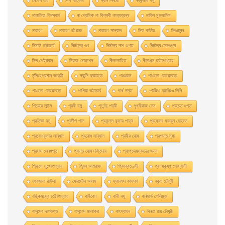
দেবেশ রায়
দেশ পত্রিকা
দ্যনি দিদরো
নবকুমার বসু
নাতালিয়া গিনসবার্গ
না প্রেমিক না বিপ্লবী কাব্যগ্রন্থ
নাবিল মুহতাসিম
নারায়ণ
নারায়ণ চট্টরাজ
নারায়ণ সান্যাল
নিক কার্টার
নিগুরানন্দ
নিমাই ভট্টাচার্য
নির্মলেন্দু গুণ
নির্মাল্য দাশ গুপ্ত
নির্মাল্য সেনগুপ্ত
নিল গেইম্যান
নিয়াজ মোরশেদ
নীললােহিত
নীলাঞ্জন চট্টোপাধ্যায়
নৃসিংহপ্রসাদ ভাদুড়ী
ন্যান্সি ফ্রাইডে
পরশুরাম
পাওলাে কোয়েলহাে
পাওলাে কোয়েলহো
পাপিয়া ভট্টাচার্য
পার্থ দত্ত
পােজিও ব্রাচ্চিও লিনি
পিয়েরে লুইস
পূরবী বসু
পূর্ণেন্দু পত্রী
পৃথ্বীরাজ সেন
প্রচেত গুপ্ত
প্রতিভা বসু
প্রদীপ পাল
প্রফুল্ল কুমার পাত্র
প্রফেসর মকবুল হােসেন
প্রবােধকুমার সান্যাল
প্রবােধ সান্যাল
প্রবীর ঘােষ
প্রশান্ত মৃধা
প্রসাদ সেনগুপ্ত
প্রান্ত ঘোষ দস্তিদার
প্রাপ্তবয়স্কদের জন্য
প্রিতম মুখোপাধ্যায়
প্রিন্স আশরাফ
প্রিয়ব্রত নন্দী
প্ৰণয়কৃষ্ণ গোস্বামী
ফারজানা রাইসা
ফেরদৌস আলম
ফ্রানৎস কাফকা
বকুল চৌধুরী
বঙ্কিমচন্দ্র চট্টোপাধ্যায়
বাইবেল
বানী বসু
বার্নহার্ড শেলিঙ্ক
বাসুদেব দাশগুপ্ত
বাসুবেদ মালাকর
বাৎস্যায়ন
বিনতা রায় চৌধুরী