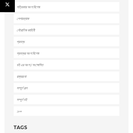
পত্রিকার অংশ বিশেষ
পেপারব্যাক
পৌরাণিক কাহিনী
প্রবন্ধ
প্রবন্ধর অংশ বিশেষ
বই এর অংশ / সংক্ষেপিত
রম্যরচনা
সম্পুর্ণ গল্প
সম্পুর্ণ বই
১৮+
TAGS