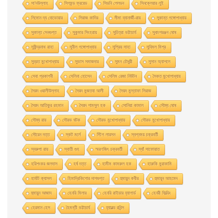
সা’দউল্লাহ
সিগমন্ড ফ্রয়েড
সিডনি শেলডন
সিনক্লেয়ার লুই
সিমোন দ্য বোভোয়ার
সিরাজ কাদির
সীমা ব্যানার্জী-রায়
সুকান্ত গঙ্গোপাধ্যায়
সুকান্ত সেনগুপ্ত
সুকুমার সিংহরায়
সুচিত্রা ভট্টাচার্য
সুধাংশরঞ্জন ঘোষ
সুধীন্দ্রনাথ রাহা
সুনীল গঙ্গোপাধ্যায়
সুপ্রিয় সাহা
সুবিমল মিশ্র
সুব্রত মুখোপাধ্যায়
সুভাস সমাজদার
সুমন চৌধুরী
সুসান অ্যাশলে
সেবা প্রকাশনী
সেলিনা হােসেন
সেলিম রেজা নিউটন
সৈকত মুখোপাধ্যায়
সৈয়দ ওয়ালীউল্লাহ
সৈয়দ মুজতবা আলী
সৈয়দ মুস্তাফা সিরাজ
সৈয়দ আতিকুর রহমান
সৈয়দ শামসুল হক
সোনিয়া কামাল
সৌম্য ঘােষ
সৌম্য রায়
সৌরভ ঘটক
সৌরভ মুখােপাধ্যায়
সৌরভ মুখোপাধ্যায়
সৌরেন দত্ত
স্কট মর্লে
স্টিগ লারসন
স্বপ্নময় চক্রবর্তী
স্বরুপা রায়
স্বাতী গুহ
স্মরণজিৎ চক্রবর্তী
স্যাঁ সাফোয়াত
হরিশংকর জলদাস
হর্ষ দত্ত
হামীম কামরুল হক
হারুকি মুরাকামি
হার্বাট ক্যাসল
হিমাদ্রিকিশাের দাশগুপ্ত
হুমায়ুন কবীর
হুমায়ূন আহমেদ
হুমায়ুন আজাদ
হেনরি মিলার
হেনরি রাইডার হ্যাগার্ড
হেনরী ফিল্ডিং
হেরমান হেস
হৈমন্তী ভট্টাচার্য
হ্যারল্ড রবিন্স