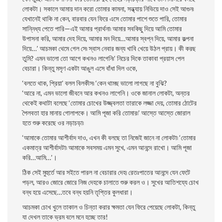
লােকটা। সকালে আমায় দান করাে তােমার কামনা, সন্ধ্যায় নিভিয়ে দাও সেই আগুন৷
যেখানেই থাকি না কেন, বারবার যেন ফিরে এসে তােমার পাশে শুতে পারি, তােমার
সান্নিধ্য পেতে পারি—এই আমার প্রার্থনা৷ আমার সবকিছু দিয়ে আমি তােমার
উপাসনা করি, আমার দেহ দিয়ে, আমার মন দিয়ে…আমার স্বপ্ন দিয়ে, আমার কল্পনা
দিয়ে…’ আচমকা থেমে গেল সে৷ স্বাস নেবার জন্য খাবি খেয়ে উঠল প্রায়। কী করছ
তুমি? এমন ভালাে তাে আগে কখনও লাগেনি৷’ নিচের দিকে তাকাবা প্রয়াস পেল
বেচারা। কিন্তু মসৃণ একটা আঙুল এসে বাঁধা দিল ওকে,
‘বলতে থাক, প্রিয়া’ বলল বিলকীস৷ ‘কেন থামছ ভালাে লাগছে না বুঝি?
‘আরে না, এমন ভালাে জীবনে আর কখনও লাগেনি। ওকে জানাল লােকটা, অন্তর
থেকেই কথাটা বলেছে ‘তােমার চোখের উজ্জ্বলতা তারাকে লজ্জা দেয়, তােমার ঠোটের
পৈলবতা হার মানায় গােলাপকে। আমি পূজা করি তােমার৷’ আস্তে আস্তে জোরাল
হতে শুরু করেছে ওর নড়াচড়া৷
‘আমাকে তােমার আশীর্বাদ দাও, এখন কী বলছে তা নিজেই জানে না লােকটা৷ ‘তােমার
একমাত্র আশীর্বাদটা৷ আমাকে সবসময় এমন সুখে, এমন আনন্দে রাখাে। আমি পূজা
করি…আমি…’।
ঠিক সেই মুহুর্তে আর সইতে পারল না বেচারার দেহ৷ রেতঃপাতের আনন্দে যেন ফেটে
পড়ল, আরও জোরে জোরে নিজ দেহকে চালাতে শুরু করল ও। সুখের আতিশয্যে চোখ
বন্ধ হয়ে এসেছে…তবে বন্ধ হয়নি তৃপ্তির কুলধারা।
আচমকা চোখ খুলে তাকাল ও চিন্তা করার ক্ষমতা যেন ফিরে পেয়েছে লােকটা, কিন্তু
যা দেখল তাকে ভ্রম বলে মনে হচ্ছে তার!