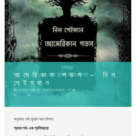
আমেরিকান গডস – নিল
গেইম্যান
POSTED ON
27 SEPTEMBER, 2019
››
অনুবাদ
››
উপন্যাসের অংশ বিশেষ
অনুবাদঃ মােঃ ফুয়াদ আল ফিদাহ
প্রথম পর্বঃ এক প্রতিচ্ছায়া