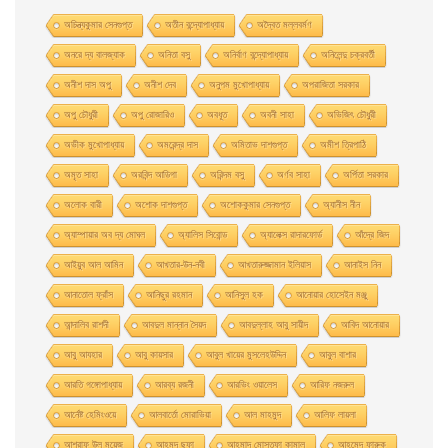
অচিন্ত্যকুমার সেনগুপ্ত
অতীন বন্দ্যোপাধ্যায়
অদ্বৈত মল্লবর্মণ
অনরে দ্য বালজ্যাক
অনিতা বসু
অনির্বাণ বন্দ্যোপাধ্যায়
অনিলেন্দু চক্রবর্তী
অনীশ দাস অপু
অনীশ দেব
অনুপম মুখোপাধ্যায়
অপরাজিতা সরকার
অপু চৌধুরী
অপু রােজারিও
অবধূত
অবনী সাহা
অভিজিৎ চৌধুরী
অভীক মুখোপাধ্যায়
অমরেন্দ্র দাস
অমিতাভ দাশগুপ্ত
অমীশ ত্রিপাঠি
অমৃত সাহা
অরবিন্দ আডিগা
অরিন্দম বসু
অর্ণব সাহা
অর্পিতা সরকার
অলোক বারী
অশােক দাশগুপ্ত
অশোককুমার সেনগুপ্ত
অ্যানীস নীন
অ্যাম্পায়ার অব দ্য মােঘল
অ্যালিস সিবােন্ড
অ্যালেক্স রাদারফোর্ড
আঁদ্রে জিদ
আইয়ুব আল আমিন
আখতার-উন-নবী
আখতারুজ্জামান ইলিয়াস
আনাইস নিন
আনাতােল ফ্রাঁস
আনিছুর রহমান
আনিসুল হক
আনোয়ার হোসেইন মঞ্জু
আন্দালিব রাশদী
আবদুল মান্নান সৈয়দ
আবদুল্লাহ আবু সায়ীদ
আবিদ আনোয়ার
আবু আযহার
আবু কায়সার
আবুল খায়ের মুসলেহউদ্দিন
আবুল বাশার
আরতি গঙ্গোপাধ্যায়
আরব্য রজনী
আরভিং ওয়ালেস
আরিফ নজরুল
আর্নেষ্ট হেমিংওয়ে
আলবার্তো মােরাভিয়া
আল মাহমুদ
আলিফ লায়লা
আশরাফ উল ময়েজ
আহমদ ছফা
আহমাদ মোস্তফা কামাল
আহমেদ ফারুক