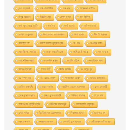
চন্দন চক্রবর্তী
চাক পালানিউক
চারু হক
চিত্ররঞ্জন মাইতি
চিনুয়া আচেবে
চিরঞ্জীব সেন
চেতন ভগত
জন ফিলিপ
জর্জ আর. আর. মার্টিন
জর্জ মুর
জর্জ হারবাট
জাঁ পল সার্ত্র
জাকির তালুকদার
জিয়াকোমাে ক্যাসানােভা
জিয়া হাশান
জীন পি স্যাসন
জীবনানন্দ দাশ
জীমত কান্তি বন্দ্যোপাধ্যায়
জে. উড
জেওফ্রি চসার
জেফরি কে. গার্ডনার
জেমস হ্যাডলী চেজ
জেসি মেরী কুইয়া
জো নেসবো
জোসেফিন বেকার
জ্যাকলিন সুসান
জ্যাকি কলিন্স
জ্যোতিলাল দাস
ঝিলম ত্রিবেদী
টমাস মান
টমাস হ্যারিস
ডঃ অতুল সুর
ডঃ দীপক চন্দ্র
ডি. এইচ. লরেন্স
ডেকামেরন টেলস
ডেভিড বালড্যাচি
ডেভিড বালদাশি
ড্যান ব্রাউন
তছলিম হোসেন হাওলাদার
তন্ময় চক্রবর্তী
তন্ময় বন্দ্যোপাধ্যায়
তরুণ কুমার ভাদুড়ী
তসলিমা নাসরিন
তাপস রায়
তারাশঙ্কর বন্দ্যোপাধ্যায়
তিমিরেন্দু রায়চৌধুরী
তিলোত্তমা মজুমদার
তুষার সরদার
ত্রিদিবকুমার চট্টোপাধ্যায়
দিলওয়ার হাসান
দেবকুমার বসু
দেবতোষ দাশ
দেবব্রত সরকার
দেবারতি মুখােপাধ্যায়
দেবীপ্রসাদ চট্টোপাধ্যায়