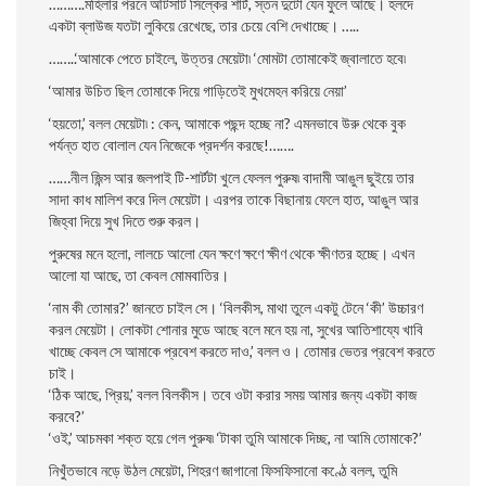
……….মহিলার পরনে আঁটসাট সিল্কের শার্ট, স্তন দুটো যেন ফুলে আছে। হলদে
একটা ব্লাউজ যতটা লুকিয়ে রেখেছে, তার চেয়ে বেশি দেখাচ্ছে। …..
……..‘আমাকে পেতে চাইলে, উত্তর মেয়েটা৷ ‘মােমটা তােমাকেই জ্বালাতে হবে৷
‘আমার উচিত ছিল তােমাকে দিয়ে গাড়িতেই মুখমেহন করিয়ে নেয়া’
‘হয়তাে,’ বলল মেয়েটা৷ : কেন, আমাকে পছন্দ হচ্ছে না? এমনভাবে উরু থেকে বুক
পর্যন্ত হাত বােলাল যেন নিজেকে প্রদর্শন করছে!…….
……নীল জিন্স আর জলপাই টি-শার্টটা খুলে ফেলল পুরুষ৷ বাদামী আঙুল ছুইয়ে তার
সাদা কাধ মালিশ করে দিল মেয়েটা। এরপর তাকে বিছানায় ফেলে হাত, আঙুল আর
জিহ্বা দিয়ে সুখ দিতে শুরু করল।
পুরুষের মনে হলাে, লালচে আলো যেন ক্ষণে ক্ষণে ক্ষীণ থেকে ক্ষীণতর হচ্ছে। এখন
আলাে যা আছে, তা কেবল মােমবাতির।
‘নাম কী তােমার?’ জানতে চাইল সে। ‘বিলকীস, মাথা তুলে একটু টেনে ‘কী’ উচ্চারণ
করল মেয়েটা। লােকটা শােনার মুডে আছে বলে মনে হয় না, সুখের আতিশায্যে খাবি
খাচ্ছে কেবল সে আমাকে প্রবেশ করতে দাও,’ বলল ও। তােমার ভেতর প্রবেশ করতে
চাই।
‘ঠিক আছে, প্রিয়,’ বলল বিলকীস। তবে ওটা করার সময় আমার জন্য একটা কাজ
করবে?’
‘ওই,’ আচমকা শক্ত হয়ে গেল পুরুষ৷ ‘টাকা তুমি আমাকে দিচ্ছ, না আমি তােমাকে?’
নিখুঁতভাবে নড়ে উঠল মেয়েটা, শিহরণ জাগানাে ফিসফিসানাে কণ্ঠে বলল, তুমি