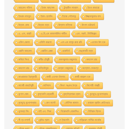
আহমেদ শফিক
ইনাম আহম্মেদ
ইন্দ্রনীল সান্যাল
ইভন নাভারাে
ইমরান মাহমুদ
ইয়ান ফ্লেমিং
ইহারা সেইকাকু
উজ্জ্বলকুমার দাস
উত্তম ঘােষ
উত্তম দত্ত
উল্লাস মল্লিক
উৎপল ভট্টাচার্য
এ. এস. বায়াট
এ.বি.এম কামালউদ্দিন শামীম
এফ. স্কট. ফিটজিরাল্ড
এমিল জোলা
এমিলি বারলো
এস এম মাসুদ রানা রবি
এহসান উল হক
ওয়াসি আহমেদ
ওয়াহিদ রেজা
ওয়েস্টার্ন
কঙ্কাবতী দত্ত
কবিতা সিংহ
কবীর চৌধুরী
কমলকুমার মজুমদার
কমলেশ রায়
কমলেশ রায়
কলিকৌতুক
কল্যাণ মজুমদার
কল্লোল সেনগুপ্ত
কাওয়াবাতা ইয়াসুমারী
কাজী এহসান উল্লাহ
কাজী জহুরুল হক
কাবেরী রায়চৌধুরী
কালিদাস
কিরণ শঙ্কর মৈত্র
কিশোরী শাস্ত্রী
কুণাল ঘোষ
কৃষ্ণকলি চক্রবর্তী
কৃষ্ণদ্বৈপায়ন ব্যাস
কৃষ্ণেন্দু মুখােপাধ্যায়
কৃষ্ণেন্দু মুখোপাধ্যায়
কেন ফলেট
কৌশিক জামান
ক্যারল ব্রাউন জেইনওয়ে
খুশবন্ত সিং
গাই এন. স্মিথ
গিয়ােভানি বােকাসিও
গিলিয়ান ফ্লিন
গী দ্য মপাসাঁ
গুন্টার গ্রাস
গে ট্যালেসি
গেব্রিয়েল গার্সিয়া মার্কেজ
গৌতম গুপ্ত
গৌতম ঘোষদস্তিদার
গ্রাহাম সুইফট
ঘনশ্যাম চৌধুরী