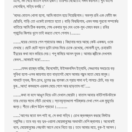
এলাে, মদ খেয়ে মাতাল হলাম দুজন। তারপর মেঝেতেই সঙ্গম করলাম। খুব ভালাে
লেগেছিল, সত্যি বলছি।’
‘মদের বােতল খােলা হলাে, আমি মাতাল হয়ে গিয়েছিলাম। অবশ্য রবি এক ফোঁটা মদ
ছোঁয়নি, গাড়ি তাে ওকেই চালাতে হতাে। বাড়ি ফিরছিলাম, এমন সময় পুরনাে সম্পর্কের
খাতিরে আমি ঠিক করলাম, শেষ একবার সুখ দেব ওকে-মুখ-মেহন করব। রবির
প্যান্টের জিপার খুলে তাই করতে লেগে গেলাম।………
……..ঘরের ভেতরে গেল শ্যাডাের নজর। বিছানায় শুয়ে আছে কেউ একজন, ওকে
দেখছে। ছােট ছােট স্তন দুটো চাদর দিয়ে ঢেকে রেখেছে, সােনালী চুল, চেহারাটা
ইঁদুরের কথা মনে করিয়ে দেয়। গলু মামিয়ে আনল যুবক। আমার স্ত্রীকে দেখলাম
কেবল…আমারই ঘরে!………
……..যেসব রাজ্যে যাচ্ছি, মিনেসােটা, উইসকনসিন ইত্যাদি, সেগুলাের সবচেয়ে বড়
সুবিধা হলাে-ওসব জায়গায় হাত বাড়ালেই মেলে আমার পছন্দ মতাে মেয়ে মানুষ।
সাদাটে ত্বক, নীল চোখ, চুলের রঙ হালকা যে প্রায় সাদা বর্ণ; লালচে ঠোট, বড় বড়
বুক…আহ! কমবয়সে এরকম মেয়ে পেলে আর ছাড়তাম না!’…..
……..কথা না বলে আঙুল দিয়ে ওটা দেখাল মেয়েটা। বাতাস আবার নাইটগাউনটাকে
তার দেহের সাথে সেঁটে রেখেছে। স্তনবৃন্তগুলাে পরিষ্কার দেখা গেল এক মুহূর্তের
জন্য। শীতে কেঁপে উঠল শ্যাডাে।………..
…….‘আগের মতাে ফল পাই না, সে কথা সত্যি। চোখ জ্বলজ্বল করছে মিস্টার
ন্যান্সির। তবে বড় বড় দুধ-ওয়ালা মেয়েমানুষের অভাবটা বেশি জ্বালায়। অনেকেই
বলে, মেয়েমানুষের পেছনটা আগে দেখে নিতে হয়। তবে আমার মতে, বুক-ই আসল।