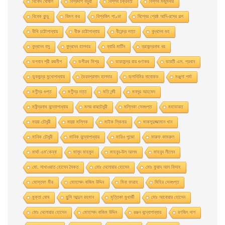
বিনোদ ঘোষাল
বিপ্রদাশ বড়ুয়া
বিপ্লব চক্রবর্তী
বিপ্লব মজুমদার
বিবেক কুন্ডু
বিমল কর
বিশ্বজিৎ পাণ্ডা
বিশ্বের শ্রেষ্ঠ আদি-রসের গল্প
বীথি চট্টোপাধ্যায়
বীরু চট্টোপাধ্যায়
বীরেন্দ্র দত্ত
বুদ্ধদেব গুহ
বুদ্ধদেব বসু
বুদ্ধদেব হালদার
ব্যারি মার্টিন
ব্রজেন্দ্রনাথ ধর
ভগবান শ্রী রজনীশ
ভগীরথ মিশ্র
ভারতচন্দ্র রায় গুণাকর
ভারতী এস. প্রধান
ভুবনচন্দ্র মুখোপাধ্যায়
ভৈরবপ্রসাদ হালদার
ভ্লাদিমির নাবোকভ
মঞ্জুলা শর্মা
মণীন্দ্র গুপ্ত
মণীন্দ্র দত্ত
মতি নন্দী
মনসুর আহমেদ
মনীন্দ্রনাথ বন্দ্যোপাধ্যায়
মলয় রায়চৌধুরী
মল্লিকা সেনগুপ্ত
মহাভারত
মহুয়া চৌধুরী
মহুয়া মল্লিক
মাইক স্কিনার
মাকসুদুজ্জামান খান
মানিক চৌধুরী
মানিক বন্দ্যোপাধ্যায়
মারিও পুজো
মারুফ কামরুল
মার্থা এম'কেন্না
মাসুদ মাহমুদ
মাহবুব-উল আলম
মাহবুব লীলেন
মাে. সাখাওয়াত হােসেন সৈকত
মােঃ দেলােয়ার হােসেন
মােঃ ফুয়াদ আল ফিদাহ
মােস্তফা মীর
মােহাম্মদ নাজিম উদ্দিন
মিনা ফারাহ
মিহির সেনগুপ্ত
মুক্তা ঘোষ
মুন্সি আব্দুল রহমান
মৃত্তিকা মুখার্জী
মোঃ আনোয়ার হোসেন
মোঃ দেলোয়ার হােসেন
মোহাম্মদ নাজিম উদ্দিন
রঞ্জন বন্দ্যোপাধ্যায়
রণজিৎ দাশ