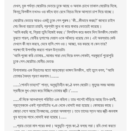
দেখল, বুক পর্যন্ত মেয়েটার ভেতরে ঢুকে আছে ও অবাক চোখে তাকাল মেয়েটার দিকে,
কিন্তু বিলকীস তখনও ওর কাঁধে হাত রেখে নিচের দিকে আলতাে চাপ দিয়ে যাচ্ছে।
মেয়েটার ভেতরে আরও একটু ঢুকে গেল পুরুষ। ‘কী…কীভাবে করছ?’ জানতে চাইল
সাে৷ কিংবা হয়তাে চায়নি, প্রশ্নটা মুখে না করে মাথার ভেতরেই করেছে।
‘আমি করছি না, প্রিয়া তুমি নিজেই করছ।’ ফিসফিস করে জবাব দিল বিলকীস লােকটা
বুঝতে পারল, যােনীর দুপাশের দেয়াল ওকে আঁকড়ে ধরেছে যেন। এই অবস্থায় কেউ
দেখলে কী মনে করবে, ভেবে হাসি পেল ওর। আচ্ছা, ভয় করছে না কেন তার?
পরক্ষণেই উপলব্ধি করতে পারল উত্তরটা৷
‘আমি পূজো করি তােমার…আমার সারা দেহ দিয়ে৷ বলল লােকটা, পরমুহুর্তে পুরােপুরি
ঢুকে গেল মেয়েটার যােনীর ভেতর৷
বিশালাকার এক বিড়ালের মতাে আড়মােড়া ভাঙ্গল বিলকীস , হাই তুলে বলল, “আমি
তােমার নৈবদ্য গ্রহণ করলাম।……..
…….‘শােননি তাহলে?’ শান্ত, অনুভূতিহীন কণ্ঠে বলল মেয়েটা। মৃত্যুর সময় আমার
স্বামীকে মুখ-মেহন করে দিচ্ছিল তােমার স্ত্রী।’…….
……বাঁ দিকে আলখাল্লা পরিহিত এক মহিলা। তার পাশেই দাঁড়িয়ে আছে তিন-রমণী,
প্রত্যেককে একই গ্রানাইটের খণ্ড থেকে খােদাই করা হয়েছে। কোমরের কাছে।
জোড়া লেগে আছে তিনজনের, চেহারা অসমাপ্ত। তবে তাদের স্তন আর স্ত্রী-জননাঙ্গ
খুব যত্নের সাথে খােদাই করা হয়েছে।……
….প্রায় তেরাে মাস পরের কথা। অনুভূতি-শূন্য কণ্ঠে বলছে লরা। রবি দেখা করতে