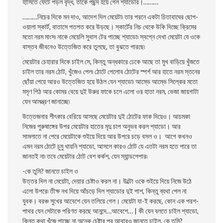
হাসিতে ফেটে পড়ল বৃদ্ধ, তাকে পছন্দ হয়ে গেল শ্যাডাের।………
………নিচের দিকে মন দাও, আদেশ দিল মেয়েটা৷ তার পরনে একটা চিতাবাঘের ছােপ-
ওয়ালা স্কার্ট, বাতাসে পতপত করে উড়ছে। স্কার্টের নিচ থেকে উকি দিচ্ছে ক্রিমের
মতো নরম মাংস৷ নাকে মেয়েলি সুবাস টের পাচ্ছে শ্যাডাে৷ স্বপ্নে দেখা মেয়েটা যে ওকে
বাস্তব জীবনেও উত্তেজিত করে তুলছে, তা বুঝতে পারছে৷
মেয়েটার চেহারার দিকে চাইল সে, কিন্তু অন্ধকারে ঢেকে আছে তা মুখ বাড়িয়ে খুঁজতে
চাইল তার নরম ঠোট, খুঁজেও পেল৷ ঠোটে পেলোব ঠোটের স্পর্শ আর হাতে নরম স্তনের
ছোঁয়া পেয়ে আরও উত্তেজিত হয়ে উঠল যেন শ্যাডাে৷ আম্ভে আম্ভে সিল্কের মতাে
মসৃণ পিঠ আর কোমর বেয়ে দুই উরুর ফাকে চলে এলাে ওর হাতা নরম, ভেজা জায়গাটা
যেন
আমন্ত্রণ জানাচ্ছে৷
উত্তেজনার শীৎকার বেরিয়ে আসছে মেয়েটার দুই ঠোটের ফাক দিয়েও। আচমকা
নিজের পুরুষাঙ্গের উপর মেয়েটার হাতের মৃদু চাপ অনুভব করল শ্যাডাে। আর
সামলাতে না পেরে মেয়েটাকে শুইয়ে দিয়ে আর উপরে চড়ে বসল ও। আগে কখনও
এমন নরম ঠোটে চুমু খায়নি শ্যাডাে, আসলে কারও
ঠোট যে এতটা নরম হতে পারে তা
জানতই না৷ তবে মেয়েটার ঠোট বেশ কর্কশ, যেন স্যান্ডপেপার৷
-কে তুমি? জানতে চাইল ও
উত্তর দিল না মেয়েটা, দেয়ার চেষ্টাও করল না। উল্টো ওকে শুইয়ে দিয়ে নিজে উঠে
এলাে উপরে৷ তীক্ষ নখ দিয়ে আঁচড়ে দিল শ্যাডাের দুই পাশ, কিন্তু ব্যথা পেল না
যুবক। বরঞ্চ সুখের আবেশে যেন তলিয়ে গেল। মেয়েটা যা-ই করছে, কোন এক পরশ-
পাথর যেন সেটাকে পরিণত
করছে আনন্দে…আবেশে… | কী যেন বলতে চাইল শ্যাডাে,
কিন্তু কথা খুঁজে পাচ্ছে না অনেক চেষ্টার পর আবারও জানতে চাইল, কে তুমি?