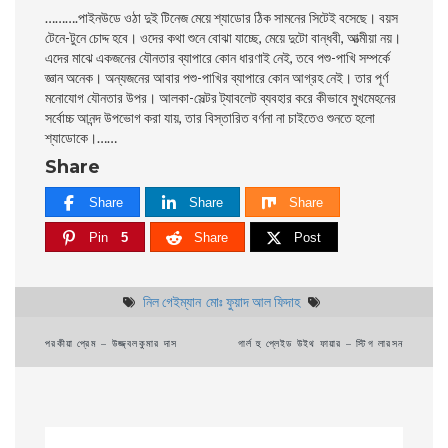
……….পাইনউডে ওঠা দুই টিনেজ মেয়ে শ্যাডাের ঠিক সামনের সিটেই বসেছে। বয়স
টেনে-টুনে চোদ্দ হবে। ওদের কথা শুনে বােঝা যাচ্ছে, মেয়ে দুটো বান্ধবী, আত্মীয়া নয়।
এদের মাঝে একজনের যৌনতার ব্যাপারে কোন ধারণাই নেই, তবে পশু-পাখি সম্পর্কে
জ্ঞান অনেক। অন্যজনের আবার পশু-পাখির ব্যাপারে কোন আগ্রহ নেই। তার পূর্ণ
মনােযােগ যৌনতার উপর। আলকা-সেল্টর ট্যাবলেট ব্যবহার করে কীভাবে মুখমেহনের
সর্বোচ্চ আনন্দ উপভােগ করা যায়, তার বিস্তারিত বর্ণনা না চাইতেও শুনতে হলাে
শ্যাডােকে।……
Share
Share
Share
Share
Pin
5
Share
Post
নিল গেইম্যান
মােঃ ফুয়াদ আল ফিদাহ
Post
পরকীয়া প্রেম – উজ্জ্বলকুমার দাস
গার্ল হু প্লেইড উইথ ফায়ার – স্টিগ লারসন
navigation