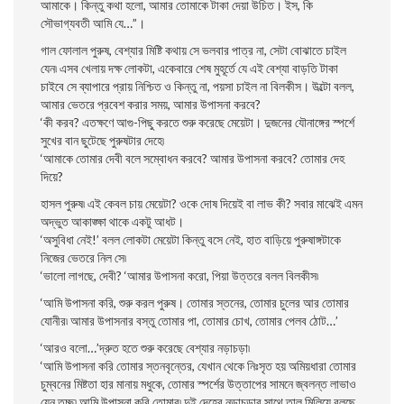
আমাকে। কিন্তু কথা হলাে, আমার তোমাকে টাকা দেয়া উচিত। ইস, কি
সৌভাগ্যবতী আমি যে…”।
গাল ফোলাল পুরুষ, বেশ্যার মিষ্টি কথায় সে ভলবার পাত্র না, সেটা বােঝাতে চাইল
যেন৷ এসব খেলায় দক্ষ লোকটা, একেবারে শেষ মুহূর্তে যে এই বেশ্যা বাড়তি টাকা
চাইবে সে ব্যাপারে প্রায় নিশ্চিত ও কিন্তু না, পয়সা চাইল না বিলকীস। উল্টো বলল,
আমার ভেতরে প্রবেশ করার সময়, আমার উপাসনা করবে?
‘কী করব? এতক্ষণে আগু-পিছু করতে শুরু করেছে মেয়েটা। দুজনের যৌনাঙ্গের স্পর্শে
সুখের বান ছুটেছে পুরুষটার দেহে৷
‘আমাকে তােমার দেবী বলে সম্বােধন করবে? আমার উপাসনা করবে? তােমার দেহ
দিয়ে?
হাসল পুরুষ৷ এই কেবল চায় মেয়েটা? ওকে দোষ দিয়েই বা লাভ কী? সবার মাঝেই এমন
অদ্ভুত আকাঙ্ক্ষা থাকে একটু আধট।
‘অসুবিধা নেই!’ বলল লােকটা মেয়েটা কিন্তু বসে নেই, হাত বাড়িয়ে পুরুষাঙ্গটাকে
নিজের ভেতরে নিল সে৷
‘ভালাে লাগছে, দেবী? ‘আমার উপাসনা করাে, পিয়া উত্তরে বলল বিলকীস৷
‘আমি উপাসনা করি, শুরু করল পুরুষ। তোমার স্তনের, তােমার চুলের আর তােমার
যােনীর৷ আমার উপাসনার বস্তু তােমার পা, তােমার চোখ, তােমার পেলব ঠোট…’
‘আরও বলাে…’দ্রুত হতে শুরু করেছে বেশ্যার নড়াচড়া৷
‘আমি উপাসনা করি তােমার স্তনবৃন্তের, যেখান থেকে নিঃসৃত হয় অমিয়ধারা তােমার
চুম্বনের মিষ্টতা হার মানায় মধুকে, তােমার স্পর্শের উত্তাপের সামনে জ্বলন্ত লাভাও
যেন তুচ্ছ৷ আমি উপাসনা করি তােমার৷ দুই দেহের নড়াচড়ার সাথে তাল মিলিয়ে বলছে