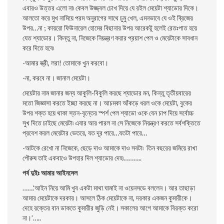
এবারও উত্তর এলাে না৷ কেবল উজ্জ্বল চোখ দিয়ে যে রইল মেয়েটা শ্যাডাের দিকে।
আলতাে করে মুখ নামিয়ে পরম অনুরাগের সাথে চুমু খেল, এমনভাবে যে ওই ব্রিজের
উপর…না ; কায়রাে ফিউনারেল হােমের বিছানার উপর আরেকটু হলেই রেতঃপাত হয়ে
যেত শ্যাডাের। কিন্তু না, নিজেকে নিয়ন্ত্রণ করার প্রয়াশ পেল ও মেয়েটাকে সাবধান
করে দিতে হবে৷
-আমার স্ত্রী, লরা! তােমাকে খুন করবো।
-না, করবে না। জানাল মেয়েটা।
মেয়েটার নাম জানার জন্য আকুলি-বিকুলি করছে শ্যাডাের মন, কিন্তু তৃতীয়বারের
মতাে জিজ্ঞাসা করতে ইচ্ছা করছে না। আচমকা আঁকড়ে ধরল ওকে মেয়েটা, বুকের
উপর শক্ত হয়ে থাকা স্তন-বৃন্তের স্পর্শ পেল শ্যাডাে ওকে যেন চাপ দিয়ে সর্বোচ্চ
সুখ দিতে চাইছে মেয়েটা৷ এবার আর পারল না সে নিজেকে নিয়ন্ত্রণ করতে সর্বশক্তিতে
প্রবেশ করল মেয়েটার ভেতরে, যত দূর পারে…যতটা পারে…
-আটকে রেখাে না নিজেকে, ছেড়ে দাও আমাকে দাও সবটা৷ তিন বছরের জমিয়ে রাখা
পৌরুষ তাই একবাওে উপহার দিল শ্যাডাের দেহ৷………..
পর্ব দুইঃ আমার আইনসেল
…….‘আইন নিয়ে আমি খুব একটা মাথা ঘামাই না ওয়েনসডে বললেন। আর তাছাড়া
আমার মেয়েটাকে দরকার। আসলে ঠিক মেয়েটাকে না, দরকার একজন কুমারীকে।
দেহে রক্তের বান ডাকতে কুমারীর জুড়ি নেই। সকালের আগে আমাকে বিরক্ত করাে
না।’…..